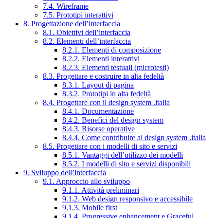
7.4. Wireframe
7.5. Prototipi interattivi
8. Progettazione dell’interfaccia
8.1. Obiettivi dell’interfaccia
8.2. Elementi dell’interfaccia
8.2.1. Elementi di composizione
8.2.2. Elementi interattivi
8.2.3. Elementi testuali (microtesti)
8.3. Progettare e costruire in alta fedeltà
8.3.1. Layout di pagina
8.3.2. Prototipi in alta fedeltà
8.4. Progettare con il design system .italia
8.4.1. Documentazione
8.4.2. Benefici del design system
8.4.3. Risorse operative
8.4.4. Come contribuire al design system .italia
8.5. Progettare con i modelli di sito e servizi
8.5.1. Vantaggi dell’utilizzo dei modelli
8.5.2. I modelli di sito e servizi disponibili
9. Sviluppo dell’interfaccia
9.1. Approccio allo sviluppo
9.1.1. Attività preliminari
9.1.2. Web design responsivo e accessibile
9.1.3. Mobile first
9.1.4. Progressive enhancement e Graceful