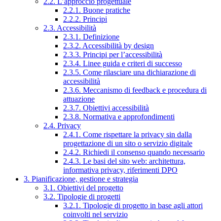
2.2. L’approccio progettuale
2.2.1. Buone pratiche
2.2.2. Principi
2.3. Accessibilità
2.3.1. Definizione
2.3.2. Accessibilità by design
2.3.3. Principi per l’accessibilità
2.3.4. Linee guida e criteri di successo
2.3.5. Come rilasciare una dichiarazione di
accessibilità
2.3.6. Meccanismo di feedback e procedura di
attuazione
2.3.7. Obiettivi accessibilità
2.3.8. Normativa e approfondimenti
2.4. Privacy
2.4.1. Come rispettare la privacy sin dalla
progettazione di un sito o servizio digitale
2.4.2. Richiedi il consenso quando necessario
2.4.3. Le basi del sito web: architettura,
informativa privacy, riferimenti DPO
3. Pianificazione, gestione e strategia
3.1. Obiettivi del progetto
3.2. Tipologie di progetti
3.2.1. Tipologie di progetto in base agli attori
coinvolti nel servizio