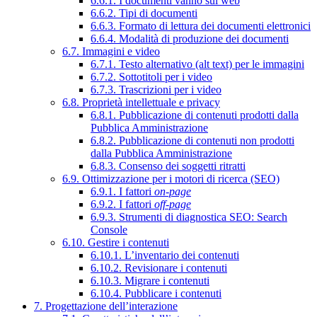
6.6.1. I documenti vanno sul web
6.6.2. Tipi di documenti
6.6.3. Formato di lettura dei documenti elettronici
6.6.4. Modalità di produzione dei documenti
6.7. Immagini e video
6.7.1. Testo alternativo (alt text) per le immagini
6.7.2. Sottotitoli per i video
6.7.3. Trascrizioni per i video
6.8. Proprietà intellettuale e privacy
6.8.1. Pubblicazione di contenuti prodotti dalla
Pubblica Amministrazione
6.8.2. Pubblicazione di contenuti non prodotti
dalla Pubblica Amministrazione
6.8.3. Consenso dei soggetti ritratti
6.9. Ottimizzazione per i motori di ricerca (SEO)
6.9.1. I fattori
on-page
6.9.2. I fattori
off-page
6.9.3. Strumenti di diagnostica SEO: Search
Console
6.10. Gestire i contenuti
6.10.1. L’inventario dei contenuti
6.10.2. Revisionare i contenuti
6.10.3. Migrare i contenuti
6.10.4. Pubblicare i contenuti
7. Progettazione dell’interazione