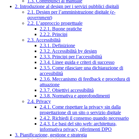
1.3. Contribuisci al manuale
2. Introduzione al design per i servizi pubblici digitali
2.1. Design per l’amministrazione digitale (
e-
government
)
2.2. L’approccio progettuale
2.2.1. Buone pratiche
2.2.2. Principi
2.3. Accessibilità
2.3.1. Definizione
2.3.2. Accessibilità by design
2.3.3. Principi per l’accessibilità
2.3.4. Linee guida e criteri di successo
2.3.5. Come rilasciare una dichiarazione di
accessibilità
2.3.6. Meccanismo di feedback e procedura di
attuazione
2.3.7. Obiettivi accessibilità
2.3.8. Normativa e approfondimenti
2.4. Privacy
2.4.1. Come rispettare la privacy sin dalla
progettazione di un sito o servizio digitale
2.4.2. Richiedi il consenso quando necessario
2.4.3. Le basi del sito web: architettura,
informativa privacy, riferimenti DPO
3. Pianificazione, gestione e strategia