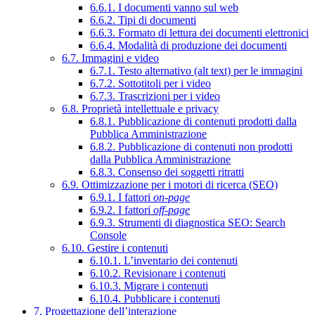
6.6.1. I documenti vanno sul web
6.6.2. Tipi di documenti
6.6.3. Formato di lettura dei documenti elettronici
6.6.4. Modalità di produzione dei documenti
6.7. Immagini e video
6.7.1. Testo alternativo (alt text) per le immagini
6.7.2. Sottotitoli per i video
6.7.3. Trascrizioni per i video
6.8. Proprietà intellettuale e privacy
6.8.1. Pubblicazione di contenuti prodotti dalla
Pubblica Amministrazione
6.8.2. Pubblicazione di contenuti non prodotti
dalla Pubblica Amministrazione
6.8.3. Consenso dei soggetti ritratti
6.9. Ottimizzazione per i motori di ricerca (SEO)
6.9.1. I fattori
on-page
6.9.2. I fattori
off-page
6.9.3. Strumenti di diagnostica SEO: Search
Console
6.10. Gestire i contenuti
6.10.1. L’inventario dei contenuti
6.10.2. Revisionare i contenuti
6.10.3. Migrare i contenuti
6.10.4. Pubblicare i contenuti
7. Progettazione dell’interazione