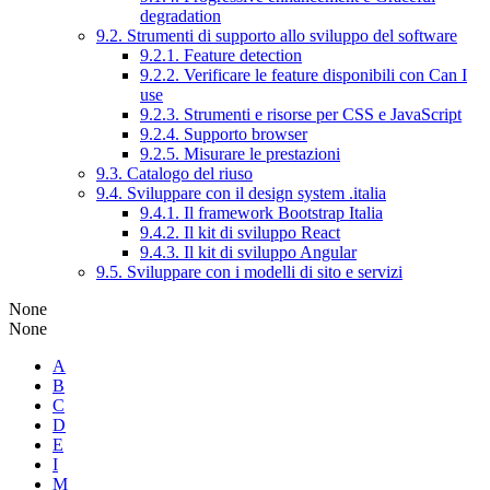
degradation
9.2. Strumenti di supporto allo sviluppo del software
9.2.1. Feature detection
9.2.2. Verificare le feature disponibili con Can I
use
9.2.3. Strumenti e risorse per CSS e JavaScript
9.2.4. Supporto browser
9.2.5. Misurare le prestazioni
9.3. Catalogo del riuso
9.4. Sviluppare con il design system .italia
9.4.1. Il framework Bootstrap Italia
9.4.2. Il kit di sviluppo React
9.4.3. Il kit di sviluppo Angular
9.5. Sviluppare con i modelli di sito e servizi
None
None
A
B
C
D
E
I
M