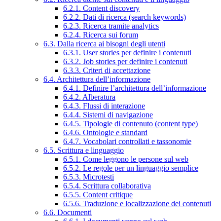
6.2.1. Content discovery
6.2.2. Dati di ricerca (search keywords)
6.2.3. Ricerca tramite analytics
6.2.4. Ricerca sui forum
6.3. Dalla ricerca ai bisogni degli utenti
6.3.1. User stories per definire i contenuti
6.3.2. Job stories per definire i contenuti
6.3.3. Criteri di accettazione
6.4. Architettura dell’informazione
6.4.1. Definire l’architettura dell’informazione
6.4.2. Alberatura
6.4.3. Flussi di interazione
6.4.4. Sistemi di navigazione
6.4.5. Tipologie di contenuto (content type)
6.4.6. Ontologie e standard
6.4.7. Vocabolari controllati e tassonomie
6.5. Scrittura e linguaggio
6.5.1. Come leggono le persone sul web
6.5.2. Le regole per un linguaggio semplice
6.5.3. Microtesti
6.5.4. Scrittura collaborativa
6.5.5. Content critique
6.5.6. Traduzione e localizzazione dei contenuti
6.6. Documenti