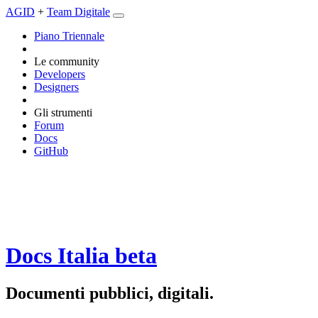
AGID
+
Team Digitale
Piano Triennale
Le community
Developers
Designers
Gli strumenti
Forum
Docs
GitHub
Docs Italia
beta
Documenti pubblici, digitali.