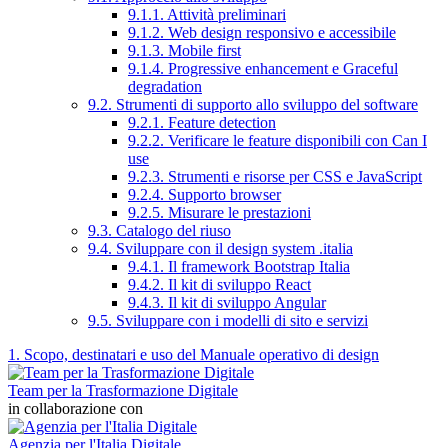
9.1.1. Attività preliminari
9.1.2. Web design responsivo e accessibile
9.1.3. Mobile first
9.1.4. Progressive enhancement e Graceful
degradation
9.2. Strumenti di supporto allo sviluppo del software
9.2.1. Feature detection
9.2.2. Verificare le feature disponibili con Can I
use
9.2.3. Strumenti e risorse per CSS e JavaScript
9.2.4. Supporto browser
9.2.5. Misurare le prestazioni
9.3. Catalogo del riuso
9.4. Sviluppare con il design system .italia
9.4.1. Il framework Bootstrap Italia
9.4.2. Il kit di sviluppo React
9.4.3. Il kit di sviluppo Angular
9.5. Sviluppare con i modelli di sito e servizi
1. Scopo, destinatari e uso del Manuale operativo di design
Team per la Trasformazione Digitale
in collaborazione con
Agenzia per l'Italia Digitale