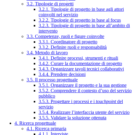
3.2. Tipologie di progetti
3.2.1. Tipologie di progetto in base agli attori
coinvolti nel servizio
3.2.2. Tipologie di progetto in base al focus
3.2.3. Tipologie di progetto in base all’ambito di
intervento
3.3. Competenze, ruoli e figure coinvolte
3.3.1. Coordinatore di progetto
3.3.2. Definire ruoli e responsabilità
3.4. Metodo di lavoro
3.4.1. Definire processi, strumenti e rituali
3.4.2. Curare la documentazione di progetto
3.4.3. Organizzare tavoli tecnici collaborativi
3.4.4. Prendere decisioni
3.5. Il processo progettuale
3.5.1. Organizzare il progetto e la sua gestione
3.5.2. Comprendere il contesto d’uso del servizio
pubblico
3.5.3. Progettare i processi e i
touchpoint
del
servizio
3.5.4. Realizzare l’interfaccia utente del servizio
3.5.5. Validare la soluzione ottenuta
4. Ricerca progettuale
4.1. Ricerca primaria
4.1.1. Interviste