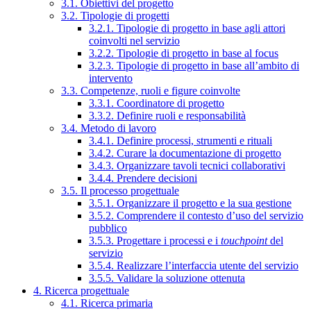
3.1. Obiettivi del progetto
3.2. Tipologie di progetti
3.2.1. Tipologie di progetto in base agli attori
coinvolti nel servizio
3.2.2. Tipologie di progetto in base al focus
3.2.3. Tipologie di progetto in base all’ambito di
intervento
3.3. Competenze, ruoli e figure coinvolte
3.3.1. Coordinatore di progetto
3.3.2. Definire ruoli e responsabilità
3.4. Metodo di lavoro
3.4.1. Definire processi, strumenti e rituali
3.4.2. Curare la documentazione di progetto
3.4.3. Organizzare tavoli tecnici collaborativi
3.4.4. Prendere decisioni
3.5. Il processo progettuale
3.5.1. Organizzare il progetto e la sua gestione
3.5.2. Comprendere il contesto d’uso del servizio
pubblico
3.5.3. Progettare i processi e i
touchpoint
del
servizio
3.5.4. Realizzare l’interfaccia utente del servizio
3.5.5. Validare la soluzione ottenuta
4. Ricerca progettuale
4.1. Ricerca primaria