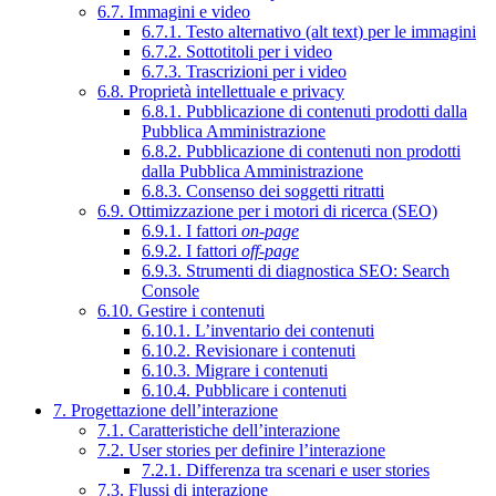
6.7. Immagini e video
6.7.1. Testo alternativo (alt text) per le immagini
6.7.2. Sottotitoli per i video
6.7.3. Trascrizioni per i video
6.8. Proprietà intellettuale e privacy
6.8.1. Pubblicazione di contenuti prodotti dalla
Pubblica Amministrazione
6.8.2. Pubblicazione di contenuti non prodotti
dalla Pubblica Amministrazione
6.8.3. Consenso dei soggetti ritratti
6.9. Ottimizzazione per i motori di ricerca (SEO)
6.9.1. I fattori
on-page
6.9.2. I fattori
off-page
6.9.3. Strumenti di diagnostica SEO: Search
Console
6.10. Gestire i contenuti
6.10.1. L’inventario dei contenuti
6.10.2. Revisionare i contenuti
6.10.3. Migrare i contenuti
6.10.4. Pubblicare i contenuti
7. Progettazione dell’interazione
7.1. Caratteristiche dell’interazione
7.2. User stories per definire l’interazione
7.2.1. Differenza tra scenari e user stories
7.3. Flussi di interazione