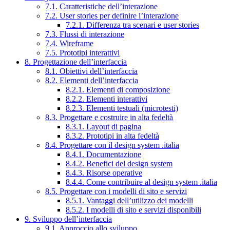
7.1. Caratteristiche dell’interazione
7.2. User stories per definire l’interazione
7.2.1. Differenza tra scenari e user stories
7.3. Flussi di interazione
7.4. Wireframe
7.5. Prototipi interattivi
8. Progettazione dell’interfaccia
8.1. Obiettivi dell’interfaccia
8.2. Elementi dell’interfaccia
8.2.1. Elementi di composizione
8.2.2. Elementi interattivi
8.2.3. Elementi testuali (microtesti)
8.3. Progettare e costruire in alta fedeltà
8.3.1. Layout di pagina
8.3.2. Prototipi in alta fedeltà
8.4. Progettare con il design system .italia
8.4.1. Documentazione
8.4.2. Benefici del design system
8.4.3. Risorse operative
8.4.4. Come contribuire al design system .italia
8.5. Progettare con i modelli di sito e servizi
8.5.1. Vantaggi dell’utilizzo dei modelli
8.5.2. I modelli di sito e servizi disponibili
9. Sviluppo dell’interfaccia
9.1. Approccio allo sviluppo