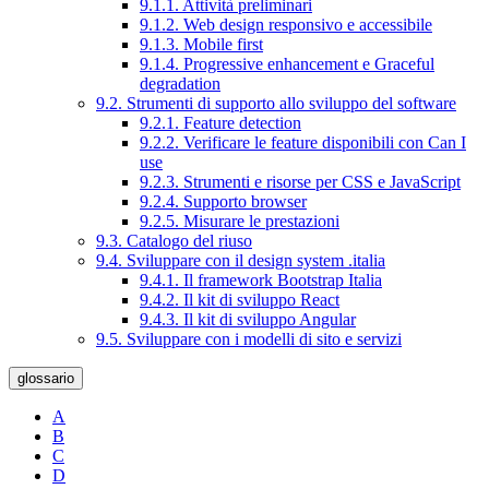
9.1.1. Attività preliminari
9.1.2. Web design responsivo e accessibile
9.1.3. Mobile first
9.1.4. Progressive enhancement e Graceful
degradation
9.2. Strumenti di supporto allo sviluppo del software
9.2.1. Feature detection
9.2.2. Verificare le feature disponibili con Can I
use
9.2.3. Strumenti e risorse per CSS e JavaScript
9.2.4. Supporto browser
9.2.5. Misurare le prestazioni
9.3. Catalogo del riuso
9.4. Sviluppare con il design system .italia
9.4.1. Il framework Bootstrap Italia
9.4.2. Il kit di sviluppo React
9.4.3. Il kit di sviluppo Angular
9.5. Sviluppare con i modelli di sito e servizi
glossario
A
B
C
D