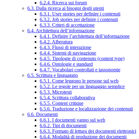
6.2.4. Ricerca sui forum
6.3. Dalla ricerca ai bisogni degli utenti
6.3.1. User stories per definire i contenuti
6.3.2. Job stories per definire i contenuti
6.3.3. Criteri di accettazione
6.4. Architettura dell’informazione
6.4.1. Definire l’architettura dell’informazione
6.4.2. Alberatura
6.4.3. Flussi di interazione
6.4.4. Sistemi di navigazione
6.4.5. Tipologie di contenuto (content type)
6.4.6. Ontologie e standard
6.4.7. Vocabolari controllati e tassonomie
6.5. Scrittura e linguaggio
6.5.1. Come leggono le persone sul web
6.5.2. Le regole per un linguaggio semplice
6.5.3. Microtesti
6.5.4. Scrittura collaborativa
6.5.5. Content critique
6.5.6. Traduzione e localizzazione dei contenuti
6.6. Documenti
6.6.1. I documenti vanno sul web
6.6.2. Tipi di documenti
6.6.3. Formato di lettura dei documenti elettronici
6.6.4. Modalità di produzione dei documenti