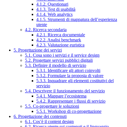
4.1.2. Questionari
4.1.3. Test di usabilità
4.1.4. Web analytics
4.1.5. Strumenti di mappatura dell’esperienza
utente
4.2. Ricerca secondaria
4.2.1. Ricerca documentale
4.2.2. Analisi benchmark
4.2.3. Valutazione euristica
5. Progettazione dei servizi
5.1. Cosa sono i servizi e il service design
5.2. Progettare servizi pubblici digitali
5.3. Definire il modello di servizio
5.3.1. Identificare gli attori coinvolti
5.3.2. Formulare la proposta di valore
5.3.3. Inquadrare gli elementi costitutivi del
servizio
5.4. Descrivere il funzionamento del servizio
5.4.1. Mappare l’ecosistema
5.4.2. Rappresentare i flussi di servizio
5.5. Co-progettare le soluzioni
5.5.1. Workshop di co-progettazione
6. Progettazione dei contenuti
6.1. Cos’è il content design
6.2. Ricerca utente sui contenuti e il linguaggio