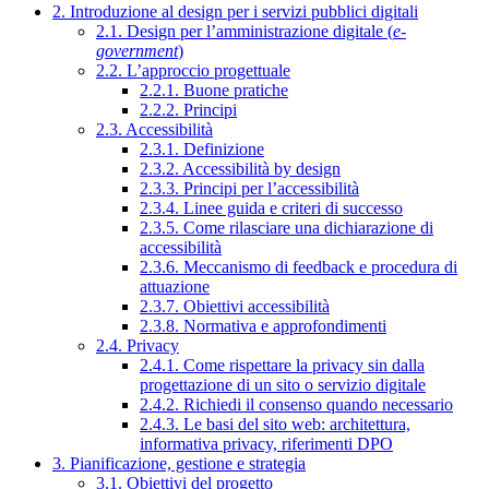
2. Introduzione al design per i servizi pubblici digitali
2.1. Design per l’amministrazione digitale (
e-
government
)
2.2. L’approccio progettuale
2.2.1. Buone pratiche
2.2.2. Principi
2.3. Accessibilità
2.3.1. Definizione
2.3.2. Accessibilità by design
2.3.3. Principi per l’accessibilità
2.3.4. Linee guida e criteri di successo
2.3.5. Come rilasciare una dichiarazione di
accessibilità
2.3.6. Meccanismo di feedback e procedura di
attuazione
2.3.7. Obiettivi accessibilità
2.3.8. Normativa e approfondimenti
2.4. Privacy
2.4.1. Come rispettare la privacy sin dalla
progettazione di un sito o servizio digitale
2.4.2. Richiedi il consenso quando necessario
2.4.3. Le basi del sito web: architettura,
informativa privacy, riferimenti DPO
3. Pianificazione, gestione e strategia
3.1. Obiettivi del progetto