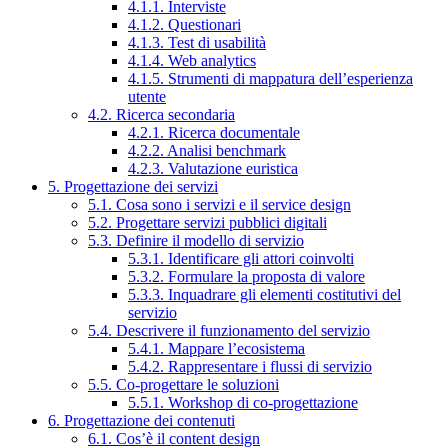
4.1.1. Interviste
4.1.2. Questionari
4.1.3. Test di usabilità
4.1.4. Web analytics
4.1.5. Strumenti di mappatura dell’esperienza
utente
4.2. Ricerca secondaria
4.2.1. Ricerca documentale
4.2.2. Analisi benchmark
4.2.3. Valutazione euristica
5. Progettazione dei servizi
5.1. Cosa sono i servizi e il service design
5.2. Progettare servizi pubblici digitali
5.3. Definire il modello di servizio
5.3.1. Identificare gli attori coinvolti
5.3.2. Formulare la proposta di valore
5.3.3. Inquadrare gli elementi costitutivi del
servizio
5.4. Descrivere il funzionamento del servizio
5.4.1. Mappare l’ecosistema
5.4.2. Rappresentare i flussi di servizio
5.5. Co-progettare le soluzioni
5.5.1. Workshop di co-progettazione
6. Progettazione dei contenuti
6.1. Cos’è il content design