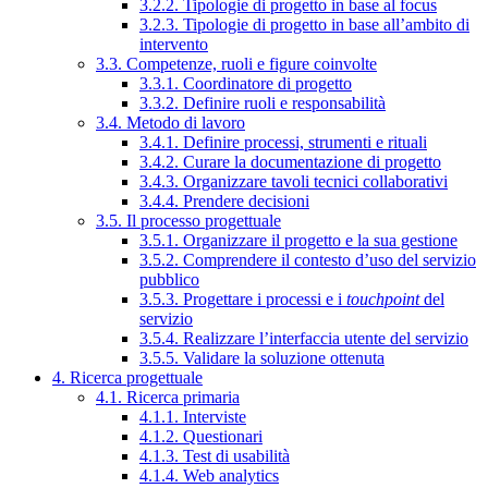
3.2.2. Tipologie di progetto in base al focus
3.2.3. Tipologie di progetto in base all’ambito di
intervento
3.3. Competenze, ruoli e figure coinvolte
3.3.1. Coordinatore di progetto
3.3.2. Definire ruoli e responsabilità
3.4. Metodo di lavoro
3.4.1. Definire processi, strumenti e rituali
3.4.2. Curare la documentazione di progetto
3.4.3. Organizzare tavoli tecnici collaborativi
3.4.4. Prendere decisioni
3.5. Il processo progettuale
3.5.1. Organizzare il progetto e la sua gestione
3.5.2. Comprendere il contesto d’uso del servizio
pubblico
3.5.3. Progettare i processi e i
touchpoint
del
servizio
3.5.4. Realizzare l’interfaccia utente del servizio
3.5.5. Validare la soluzione ottenuta
4. Ricerca progettuale
4.1. Ricerca primaria
4.1.1. Interviste
4.1.2. Questionari
4.1.3. Test di usabilità
4.1.4. Web analytics