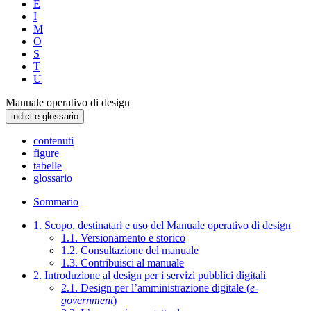
E
I
M
O
S
T
U
Manuale operativo di design
indici e glossario
contenuti
figure
tabelle
glossario
Sommario
1. Scopo, destinatari e uso del Manuale operativo di design
1.1. Versionamento e storico
1.2. Consultazione del manuale
1.3. Contribuisci al manuale
2. Introduzione al design per i servizi pubblici digitali
2.1. Design per l’amministrazione digitale (
e-
government
)