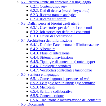
6.2. Ricerca utente sui contenuti e il linguaggio
6.2.1. Content discovery
6.2.2. Dati di ricerca (search keywords)
6.2.3. Ricerca tramite analytics
6.2.4. Ricerca sui forum
6.3. Dalla ricerca ai bisogni degli utenti
6.3.1. User stories per definire i contenuti
6.3.2. Job stories per definire i contenuti
6.3.3. Criteri di accettazione
6.4. Architettura dell’informazione
6.4.1. Definire l’architettura dell’informazione
6.4.2. Alberatura
6.4.3. Flussi di interazione
6.4.4. Sistemi di navigazione
6.4.5. Tipologie di contenuto (content type)
6.4.6. Ontologie e standard
6.4.7. Vocabolari controllati e tassonomie
6.5. Scrittura e linguaggio
6.5.1. Come leggono le persone sul web
6.5.2. Le regole per un linguaggio semplice
6.5.3. Microtesti
6.5.4. Scrittura collaborativa
6.5.5. Content critique
6.5.6. Traduzione e localizzazione dei contenuti
6.6. Documenti