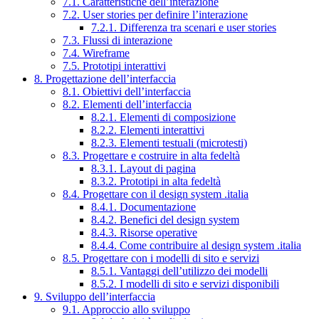
7.1. Caratteristiche dell’interazione
7.2. User stories per definire l’interazione
7.2.1. Differenza tra scenari e user stories
7.3. Flussi di interazione
7.4. Wireframe
7.5. Prototipi interattivi
8. Progettazione dell’interfaccia
8.1. Obiettivi dell’interfaccia
8.2. Elementi dell’interfaccia
8.2.1. Elementi di composizione
8.2.2. Elementi interattivi
8.2.3. Elementi testuali (microtesti)
8.3. Progettare e costruire in alta fedeltà
8.3.1. Layout di pagina
8.3.2. Prototipi in alta fedeltà
8.4. Progettare con il design system .italia
8.4.1. Documentazione
8.4.2. Benefici del design system
8.4.3. Risorse operative
8.4.4. Come contribuire al design system .italia
8.5. Progettare con i modelli di sito e servizi
8.5.1. Vantaggi dell’utilizzo dei modelli
8.5.2. I modelli di sito e servizi disponibili
9. Sviluppo dell’interfaccia
9.1. Approccio allo sviluppo