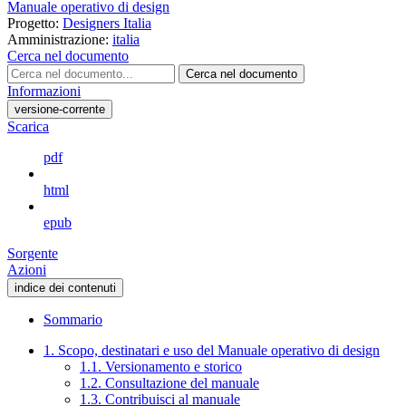
Manuale operativo di design
Progetto:
Designers Italia
Amministrazione:
italia
Cerca nel documento
Cerca nel documento
Informazioni
versione-corrente
Scarica
pdf
html
epub
Sorgente
Azioni
indice dei contenuti
Sommario
1. Scopo, destinatari e uso del Manuale operativo di design
1.1. Versionamento e storico
1.2. Consultazione del manuale
1.3. Contribuisci al manuale