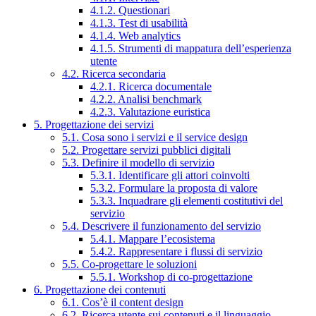
4.1.2. Questionari
4.1.3. Test di usabilità
4.1.4. Web analytics
4.1.5. Strumenti di mappatura dell’esperienza
utente
4.2. Ricerca secondaria
4.2.1. Ricerca documentale
4.2.2. Analisi benchmark
4.2.3. Valutazione euristica
5. Progettazione dei servizi
5.1. Cosa sono i servizi e il service design
5.2. Progettare servizi pubblici digitali
5.3. Definire il modello di servizio
5.3.1. Identificare gli attori coinvolti
5.3.2. Formulare la proposta di valore
5.3.3. Inquadrare gli elementi costitutivi del
servizio
5.4. Descrivere il funzionamento del servizio
5.4.1. Mappare l’ecosistema
5.4.2. Rappresentare i flussi di servizio
5.5. Co-progettare le soluzioni
5.5.1. Workshop di co-progettazione
6. Progettazione dei contenuti
6.1. Cos’è il content design
6.2. Ricerca utente sui contenuti e il linguaggio