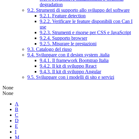
degradation
9.2. Strumenti di supporto allo sviluppo del software
9.2.1. Feature detection
9.2.2. Verificare le feature disponibili con Can I
use
9.2.3. Strumenti e risorse per CSS e JavaScript
9.2.4. Supporto browser
9.2.5. Misurare le prestazioni
9.3. Catalogo del riuso
9.4. Sviluppare con il design system .italia
9.4.1. Il framework Bootstrap Italia
9.4.2. Il kit di sviluppo React
9.4.3. Il kit di sviluppo Angular
9.5. Sviluppare con i modelli di sito e servizi
None
None
A
B
C
D
E
I
M