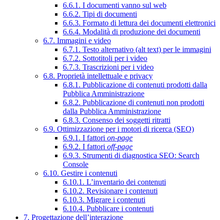
6.6.1. I documenti vanno sul web
6.6.2. Tipi di documenti
6.6.3. Formato di lettura dei documenti elettronici
6.6.4. Modalità di produzione dei documenti
6.7. Immagini e video
6.7.1. Testo alternativo (alt text) per le immagini
6.7.2. Sottotitoli per i video
6.7.3. Trascrizioni per i video
6.8. Proprietà intellettuale e privacy
6.8.1. Pubblicazione di contenuti prodotti dalla
Pubblica Amministrazione
6.8.2. Pubblicazione di contenuti non prodotti
dalla Pubblica Amministrazione
6.8.3. Consenso dei soggetti ritratti
6.9. Ottimizzazione per i motori di ricerca (SEO)
6.9.1. I fattori
on-page
6.9.2. I fattori
off-page
6.9.3. Strumenti di diagnostica SEO: Search
Console
6.10. Gestire i contenuti
6.10.1. L’inventario dei contenuti
6.10.2. Revisionare i contenuti
6.10.3. Migrare i contenuti
6.10.4. Pubblicare i contenuti
7. Progettazione dell’interazione