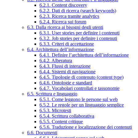
6.2.1. Content discovery
6.2.2. Dati di ricerca (search keywords)
6.2.3. Ricerca tramite analytics
6.2.4. Ricerca sui forum
6.3. Dalla ricerca ai bisogni degli utenti
6.3.1. User stories per definire i contenuti
6.3.2. Job stories per definire i contenuti
6.3.3. Criteri di accettazione
6.4. Architettura dell’informazione
6.4.1. Definire l’architettura dell’informazione
6.4.2. Alberatura
6.4.3. Flussi di interazione
6.4.4. Sistemi di navigazione
6.4.5. Tipologie di contenuto (content type)
6.4.6. Ontologie e standard
6.4.7. Vocabolari controllati e tassonomie
6.5. Scrittura e linguaggio
6.5.1. Come leggono le persone sul web
6.5.2. Le regole per un linguaggio semplice
6.5.3. Microtesti
6.5.4. Scrittura collaborativa
6.5.5. Content critique
6.5.6. Traduzione e localizzazione dei contenuti
6.6. Documenti