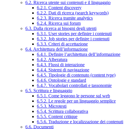
6.2. Ricerca utente sui contenuti e il linguaggio
6.2.1. Content discovery
6.2.2. Dati di ricerca (search keywords)
6.2.3. Ricerca tramite analytics
6.2.4. Ricerca sui forum
6.3. Dalla ricerca ai bisogni degli utenti
6.3.1. User stories per definire i contenuti
6.3.2. Job stories per definire i contenuti
6.3.3. Criteri di accettazione
6.4. Architettura dell’informazione
6.4.1. Definire l’architettura dell’informazione
6.4.2. Alberatura
6.4.3. Flussi di interazione
6.4.4. Sistemi di navigazione
6.4.5. Tipologie di contenuto (content type)
6.4.6. Ontologie e standard
6.4.7. Vocabolari controllati e tassonomie
6.5. Scrittura e linguaggio
6.5.1. Come leggono le persone sul web
6.5.2. Le regole per un linguaggio semplice
6.5.3. Microtesti
6.5.4. Scrittura collaborativa
6.5.5. Content critique
6.5.6. Traduzione e localizzazione dei contenuti
6.6. Documenti