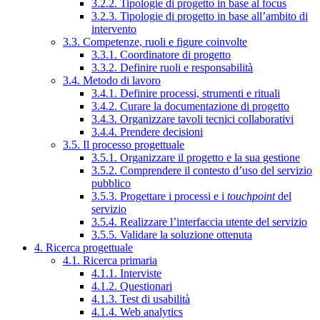
3.2.2. Tipologie di progetto in base al focus
3.2.3. Tipologie di progetto in base all’ambito di
intervento
3.3. Competenze, ruoli e figure coinvolte
3.3.1. Coordinatore di progetto
3.3.2. Definire ruoli e responsabilità
3.4. Metodo di lavoro
3.4.1. Definire processi, strumenti e rituali
3.4.2. Curare la documentazione di progetto
3.4.3. Organizzare tavoli tecnici collaborativi
3.4.4. Prendere decisioni
3.5. Il processo progettuale
3.5.1. Organizzare il progetto e la sua gestione
3.5.2. Comprendere il contesto d’uso del servizio
pubblico
3.5.3. Progettare i processi e i
touchpoint
del
servizio
3.5.4. Realizzare l’interfaccia utente del servizio
3.5.5. Validare la soluzione ottenuta
4. Ricerca progettuale
4.1. Ricerca primaria
4.1.1. Interviste
4.1.2. Questionari
4.1.3. Test di usabilità
4.1.4. Web analytics