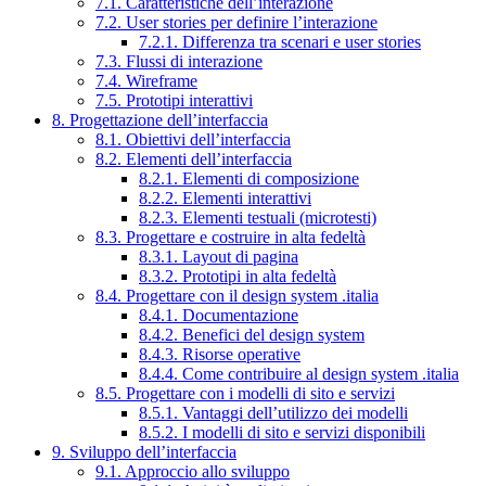
7.1. Caratteristiche dell’interazione
7.2. User stories per definire l’interazione
7.2.1. Differenza tra scenari e user stories
7.3. Flussi di interazione
7.4. Wireframe
7.5. Prototipi interattivi
8. Progettazione dell’interfaccia
8.1. Obiettivi dell’interfaccia
8.2. Elementi dell’interfaccia
8.2.1. Elementi di composizione
8.2.2. Elementi interattivi
8.2.3. Elementi testuali (microtesti)
8.3. Progettare e costruire in alta fedeltà
8.3.1. Layout di pagina
8.3.2. Prototipi in alta fedeltà
8.4. Progettare con il design system .italia
8.4.1. Documentazione
8.4.2. Benefici del design system
8.4.3. Risorse operative
8.4.4. Come contribuire al design system .italia
8.5. Progettare con i modelli di sito e servizi
8.5.1. Vantaggi dell’utilizzo dei modelli
8.5.2. I modelli di sito e servizi disponibili
9. Sviluppo dell’interfaccia
9.1. Approccio allo sviluppo