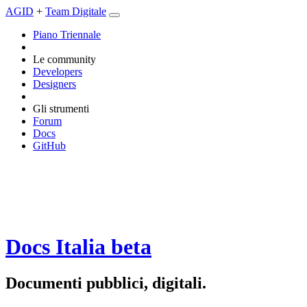
AGID
+
Team Digitale
Piano Triennale
Le community
Developers
Designers
Gli strumenti
Forum
Docs
GitHub
Docs Italia
beta
Documenti pubblici, digitali.