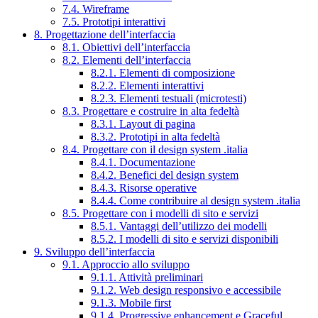
7.4. Wireframe
7.5. Prototipi interattivi
8. Progettazione dell’interfaccia
8.1. Obiettivi dell’interfaccia
8.2. Elementi dell’interfaccia
8.2.1. Elementi di composizione
8.2.2. Elementi interattivi
8.2.3. Elementi testuali (microtesti)
8.3. Progettare e costruire in alta fedeltà
8.3.1. Layout di pagina
8.3.2. Prototipi in alta fedeltà
8.4. Progettare con il design system .italia
8.4.1. Documentazione
8.4.2. Benefici del design system
8.4.3. Risorse operative
8.4.4. Come contribuire al design system .italia
8.5. Progettare con i modelli di sito e servizi
8.5.1. Vantaggi dell’utilizzo dei modelli
8.5.2. I modelli di sito e servizi disponibili
9. Sviluppo dell’interfaccia
9.1. Approccio allo sviluppo
9.1.1. Attività preliminari
9.1.2. Web design responsivo e accessibile
9.1.3. Mobile first
9.1.4. Progressive enhancement e Graceful