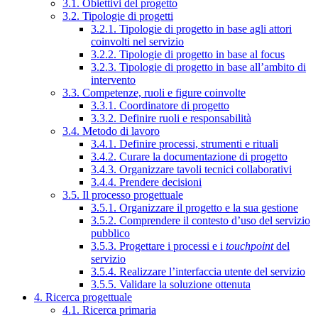
3.1. Obiettivi del progetto
3.2. Tipologie di progetti
3.2.1. Tipologie di progetto in base agli attori
coinvolti nel servizio
3.2.2. Tipologie di progetto in base al focus
3.2.3. Tipologie di progetto in base all’ambito di
intervento
3.3. Competenze, ruoli e figure coinvolte
3.3.1. Coordinatore di progetto
3.3.2. Definire ruoli e responsabilità
3.4. Metodo di lavoro
3.4.1. Definire processi, strumenti e rituali
3.4.2. Curare la documentazione di progetto
3.4.3. Organizzare tavoli tecnici collaborativi
3.4.4. Prendere decisioni
3.5. Il processo progettuale
3.5.1. Organizzare il progetto e la sua gestione
3.5.2. Comprendere il contesto d’uso del servizio
pubblico
3.5.3. Progettare i processi e i
touchpoint
del
servizio
3.5.4. Realizzare l’interfaccia utente del servizio
3.5.5. Validare la soluzione ottenuta
4. Ricerca progettuale
4.1. Ricerca primaria