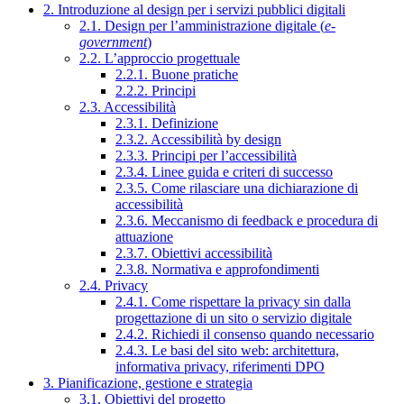
2. Introduzione al design per i servizi pubblici digitali
2.1. Design per l’amministrazione digitale (
e-
government
)
2.2. L’approccio progettuale
2.2.1. Buone pratiche
2.2.2. Principi
2.3. Accessibilità
2.3.1. Definizione
2.3.2. Accessibilità by design
2.3.3. Principi per l’accessibilità
2.3.4. Linee guida e criteri di successo
2.3.5. Come rilasciare una dichiarazione di
accessibilità
2.3.6. Meccanismo di feedback e procedura di
attuazione
2.3.7. Obiettivi accessibilità
2.3.8. Normativa e approfondimenti
2.4. Privacy
2.4.1. Come rispettare la privacy sin dalla
progettazione di un sito o servizio digitale
2.4.2. Richiedi il consenso quando necessario
2.4.3. Le basi del sito web: architettura,
informativa privacy, riferimenti DPO
3. Pianificazione, gestione e strategia
3.1. Obiettivi del progetto