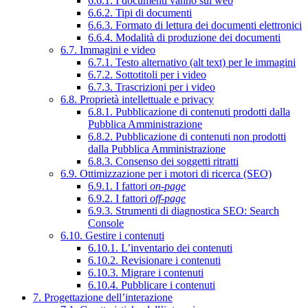
6.6.1. I documenti vanno sul web
6.6.2. Tipi di documenti
6.6.3. Formato di lettura dei documenti elettronici
6.6.4. Modalità di produzione dei documenti
6.7. Immagini e video
6.7.1. Testo alternativo (alt text) per le immagini
6.7.2. Sottotitoli per i video
6.7.3. Trascrizioni per i video
6.8. Proprietà intellettuale e privacy
6.8.1. Pubblicazione di contenuti prodotti dalla
Pubblica Amministrazione
6.8.2. Pubblicazione di contenuti non prodotti
dalla Pubblica Amministrazione
6.8.3. Consenso dei soggetti ritratti
6.9. Ottimizzazione per i motori di ricerca (SEO)
6.9.1. I fattori
on-page
6.9.2. I fattori
off-page
6.9.3. Strumenti di diagnostica SEO: Search
Console
6.10. Gestire i contenuti
6.10.1. L’inventario dei contenuti
6.10.2. Revisionare i contenuti
6.10.3. Migrare i contenuti
6.10.4. Pubblicare i contenuti
7. Progettazione dell’interazione