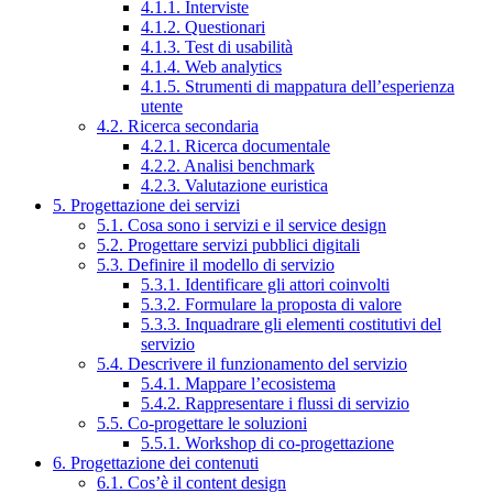
4.1.1. Interviste
4.1.2. Questionari
4.1.3. Test di usabilità
4.1.4. Web analytics
4.1.5. Strumenti di mappatura dell’esperienza
utente
4.2. Ricerca secondaria
4.2.1. Ricerca documentale
4.2.2. Analisi benchmark
4.2.3. Valutazione euristica
5. Progettazione dei servizi
5.1. Cosa sono i servizi e il service design
5.2. Progettare servizi pubblici digitali
5.3. Definire il modello di servizio
5.3.1. Identificare gli attori coinvolti
5.3.2. Formulare la proposta di valore
5.3.3. Inquadrare gli elementi costitutivi del
servizio
5.4. Descrivere il funzionamento del servizio
5.4.1. Mappare l’ecosistema
5.4.2. Rappresentare i flussi di servizio
5.5. Co-progettare le soluzioni
5.5.1. Workshop di co-progettazione
6. Progettazione dei contenuti
6.1. Cos’è il content design