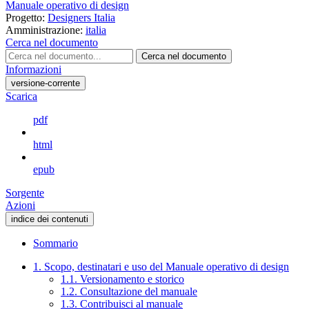
Manuale operativo di design
Progetto:
Designers Italia
Amministrazione:
italia
Cerca nel documento
Cerca nel documento
Informazioni
versione-corrente
Scarica
pdf
html
epub
Sorgente
Azioni
indice dei contenuti
Sommario
1. Scopo, destinatari e uso del Manuale operativo di design
1.1. Versionamento e storico
1.2. Consultazione del manuale
1.3. Contribuisci al manuale