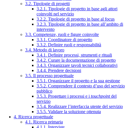
3.2. Tipologie di progetti
3.2.1. Tipologie di progetto in base agli attori
coinvolti nel servizio
3.2.2. Tipologie di progetto in base al focus
3.2.3. Tipologie di progetto in base all’ambito di
intervento
3.3. Competenze, ruoli e figure coinvolte
3.3.1. Coordinatore di progetto
3.3.2. Definire ruoli e responsabilità
3.4. Metodo di lavoro
3.4.1. Definire processi, strumenti e rituali
3.4.2. Curare la documentazione di progetto
3.4.3. Organizzare tavoli tecnici collaborativi
3.4.4. Prendere decisioni
3.5. Il processo progettuale
3.5.1. Organizzare il progetto e la sua gestione
3.5.2. Comprendere il contesto d’uso del servizio
pubblico
3.5.3. Progettare i processi e i
touchpoint
del
servizio
3.5.4. Realizzare l’interfaccia utente del servizio
3.5.5. Validare la soluzione ottenuta
4. Ricerca progettuale
4.1. Ricerca primaria
4.1.1. Interviste