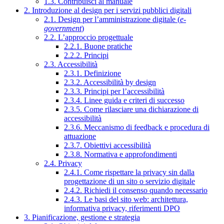
1.3. Contribuisci al manuale
2. Introduzione al design per i servizi pubblici digitali
2.1. Design per l’amministrazione digitale (
e-
government
)
2.2. L’approccio progettuale
2.2.1. Buone pratiche
2.2.2. Principi
2.3. Accessibilità
2.3.1. Definizione
2.3.2. Accessibilità by design
2.3.3. Principi per l’accessibilità
2.3.4. Linee guida e criteri di successo
2.3.5. Come rilasciare una dichiarazione di
accessibilità
2.3.6. Meccanismo di feedback e procedura di
attuazione
2.3.7. Obiettivi accessibilità
2.3.8. Normativa e approfondimenti
2.4. Privacy
2.4.1. Come rispettare la privacy sin dalla
progettazione di un sito o servizio digitale
2.4.2. Richiedi il consenso quando necessario
2.4.3. Le basi del sito web: architettura,
informativa privacy, riferimenti DPO
3. Pianificazione, gestione e strategia