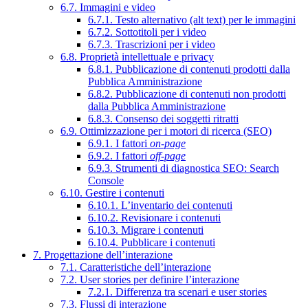
6.7. Immagini e video
6.7.1. Testo alternativo (alt text) per le immagini
6.7.2. Sottotitoli per i video
6.7.3. Trascrizioni per i video
6.8. Proprietà intellettuale e privacy
6.8.1. Pubblicazione di contenuti prodotti dalla
Pubblica Amministrazione
6.8.2. Pubblicazione di contenuti non prodotti
dalla Pubblica Amministrazione
6.8.3. Consenso dei soggetti ritratti
6.9. Ottimizzazione per i motori di ricerca (SEO)
6.9.1. I fattori
on-page
6.9.2. I fattori
off-page
6.9.3. Strumenti di diagnostica SEO: Search
Console
6.10. Gestire i contenuti
6.10.1. L’inventario dei contenuti
6.10.2. Revisionare i contenuti
6.10.3. Migrare i contenuti
6.10.4. Pubblicare i contenuti
7. Progettazione dell’interazione
7.1. Caratteristiche dell’interazione
7.2. User stories per definire l’interazione
7.2.1. Differenza tra scenari e user stories
7.3. Flussi di interazione