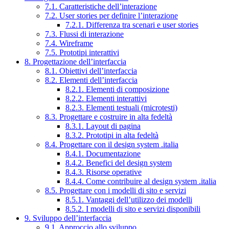
7.1. Caratteristiche dell’interazione
7.2. User stories per definire l’interazione
7.2.1. Differenza tra scenari e user stories
7.3. Flussi di interazione
7.4. Wireframe
7.5. Prototipi interattivi
8. Progettazione dell’interfaccia
8.1. Obiettivi dell’interfaccia
8.2. Elementi dell’interfaccia
8.2.1. Elementi di composizione
8.2.2. Elementi interattivi
8.2.3. Elementi testuali (microtesti)
8.3. Progettare e costruire in alta fedeltà
8.3.1. Layout di pagina
8.3.2. Prototipi in alta fedeltà
8.4. Progettare con il design system .italia
8.4.1. Documentazione
8.4.2. Benefici del design system
8.4.3. Risorse operative
8.4.4. Come contribuire al design system .italia
8.5. Progettare con i modelli di sito e servizi
8.5.1. Vantaggi dell’utilizzo dei modelli
8.5.2. I modelli di sito e servizi disponibili
9. Sviluppo dell’interfaccia
9.1. Approccio allo sviluppo