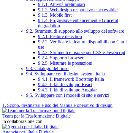
9.1.1. Attività preliminari
9.1.2. Web design responsivo e accessibile
9.1.3. Mobile first
9.1.4. Progressive enhancement e Graceful
degradation
9.2. Strumenti di supporto allo sviluppo del software
9.2.1. Feature detection
9.2.2. Verificare le feature disponibili con Can I
use
9.2.3. Strumenti e risorse per CSS e JavaScript
9.2.4. Supporto browser
9.2.5. Misurare le prestazioni
9.3. Catalogo del riuso
9.4. Sviluppare con il design system .italia
9.4.1. Il framework Bootstrap Italia
9.4.2. Il kit di sviluppo React
9.4.3. Il kit di sviluppo Angular
9.5. Sviluppare con i modelli di sito e servizi
1. Scopo, destinatari e uso del Manuale operativo di design
Team per la Trasformazione Digitale
in collaborazione con
Agenzia per l'Italia Digitale