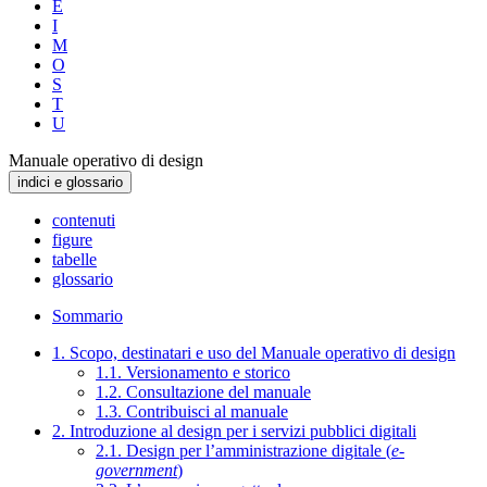
E
I
M
O
S
T
U
Manuale operativo di design
indici e glossario
contenuti
figure
tabelle
glossario
Sommario
1. Scopo, destinatari e uso del Manuale operativo di design
1.1. Versionamento e storico
1.2. Consultazione del manuale
1.3. Contribuisci al manuale
2. Introduzione al design per i servizi pubblici digitali
2.1. Design per l’amministrazione digitale (
e-
government
)