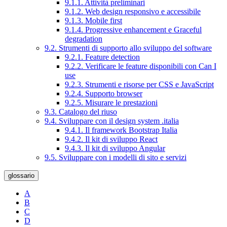
9.1.1. Attività preliminari
9.1.2. Web design responsivo e accessibile
9.1.3. Mobile first
9.1.4. Progressive enhancement e Graceful
degradation
9.2. Strumenti di supporto allo sviluppo del software
9.2.1. Feature detection
9.2.2. Verificare le feature disponibili con Can I
use
9.2.3. Strumenti e risorse per CSS e JavaScript
9.2.4. Supporto browser
9.2.5. Misurare le prestazioni
9.3. Catalogo del riuso
9.4. Sviluppare con il design system .italia
9.4.1. Il framework Bootstrap Italia
9.4.2. Il kit di sviluppo React
9.4.3. Il kit di sviluppo Angular
9.5. Sviluppare con i modelli di sito e servizi
glossario
A
B
C
D