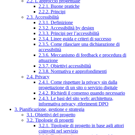
2.2. L’approccio progettuale
2.2.1. Buone pratiche
2.2.2. Principi
2.3. Accessibilità
2.3.1. Definizione
2.3.2. Accessibilità by design
2.3.3. Principi per l’accessibilità
2.3.4. Linee guida e criteri di successo
2.3.5. Come rilasciare una dichiarazione di
accessibilità
2.3.6. Meccanismo di feedback e procedura di
attuazione
2.3.7. Obiettivi accessibilità
2.3.8. Normativa e approfondimenti
2.4. Privacy
2.4.1. Come rispettare la privacy sin dalla
progettazione di un sito o servizio digitale
2.4.2. Richiedi il consenso quando necessario
2.4.3. Le basi del sito web: architettura,
informativa privacy, riferimenti DPO
3. Pianificazione, gestione e strategia
3.1. Obiettivi del progetto
3.2. Tipologie di progetti
3.2.1. Tipologie di progetto in base agli attori
coinvolti nel servizio