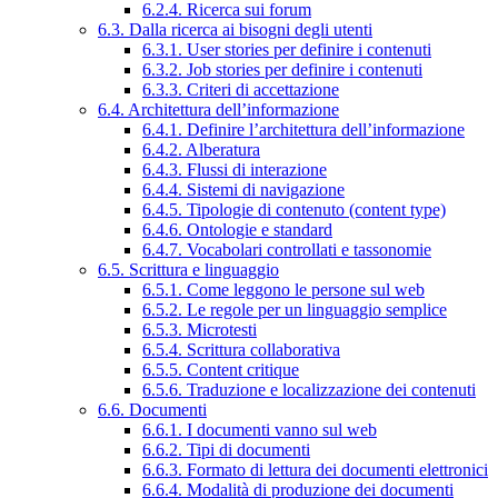
6.2.4. Ricerca sui forum
6.3. Dalla ricerca ai bisogni degli utenti
6.3.1. User stories per definire i contenuti
6.3.2. Job stories per definire i contenuti
6.3.3. Criteri di accettazione
6.4. Architettura dell’informazione
6.4.1. Definire l’architettura dell’informazione
6.4.2. Alberatura
6.4.3. Flussi di interazione
6.4.4. Sistemi di navigazione
6.4.5. Tipologie di contenuto (content type)
6.4.6. Ontologie e standard
6.4.7. Vocabolari controllati e tassonomie
6.5. Scrittura e linguaggio
6.5.1. Come leggono le persone sul web
6.5.2. Le regole per un linguaggio semplice
6.5.3. Microtesti
6.5.4. Scrittura collaborativa
6.5.5. Content critique
6.5.6. Traduzione e localizzazione dei contenuti
6.6. Documenti
6.6.1. I documenti vanno sul web
6.6.2. Tipi di documenti
6.6.3. Formato di lettura dei documenti elettronici
6.6.4. Modalità di produzione dei documenti