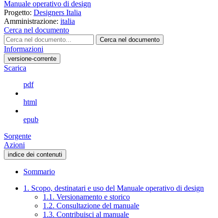
Manuale operativo di design
Progetto:
Designers Italia
Amministrazione:
italia
Cerca nel documento
Cerca nel documento
Informazioni
versione-corrente
Scarica
pdf
html
epub
Sorgente
Azioni
indice dei contenuti
Sommario
1. Scopo, destinatari e uso del Manuale operativo di design
1.1. Versionamento e storico
1.2. Consultazione del manuale
1.3. Contribuisci al manuale