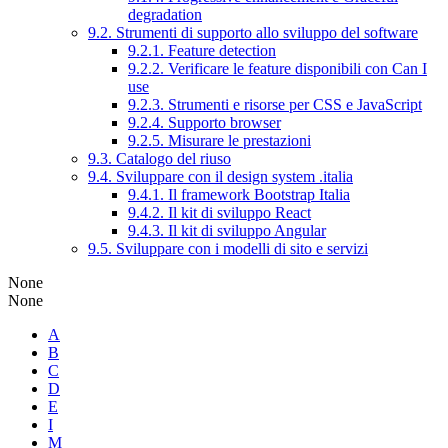
degradation
9.2. Strumenti di supporto allo sviluppo del software
9.2.1. Feature detection
9.2.2. Verificare le feature disponibili con Can I
use
9.2.3. Strumenti e risorse per CSS e JavaScript
9.2.4. Supporto browser
9.2.5. Misurare le prestazioni
9.3. Catalogo del riuso
9.4. Sviluppare con il design system .italia
9.4.1. Il framework Bootstrap Italia
9.4.2. Il kit di sviluppo React
9.4.3. Il kit di sviluppo Angular
9.5. Sviluppare con i modelli di sito e servizi
None
None
A
B
C
D
E
I
M