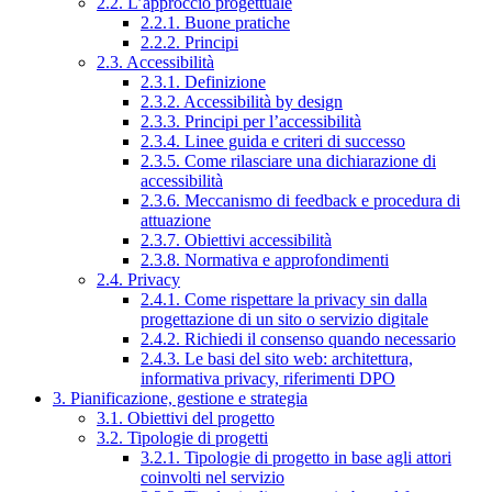
2.2. L’approccio progettuale
2.2.1. Buone pratiche
2.2.2. Principi
2.3. Accessibilità
2.3.1. Definizione
2.3.2. Accessibilità by design
2.3.3. Principi per l’accessibilità
2.3.4. Linee guida e criteri di successo
2.3.5. Come rilasciare una dichiarazione di
accessibilità
2.3.6. Meccanismo di feedback e procedura di
attuazione
2.3.7. Obiettivi accessibilità
2.3.8. Normativa e approfondimenti
2.4. Privacy
2.4.1. Come rispettare la privacy sin dalla
progettazione di un sito o servizio digitale
2.4.2. Richiedi il consenso quando necessario
2.4.3. Le basi del sito web: architettura,
informativa privacy, riferimenti DPO
3. Pianificazione, gestione e strategia
3.1. Obiettivi del progetto
3.2. Tipologie di progetti
3.2.1. Tipologie di progetto in base agli attori
coinvolti nel servizio