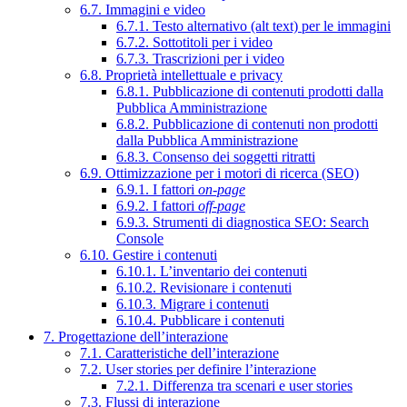
6.7. Immagini e video
6.7.1. Testo alternativo (alt text) per le immagini
6.7.2. Sottotitoli per i video
6.7.3. Trascrizioni per i video
6.8. Proprietà intellettuale e privacy
6.8.1. Pubblicazione di contenuti prodotti dalla
Pubblica Amministrazione
6.8.2. Pubblicazione di contenuti non prodotti
dalla Pubblica Amministrazione
6.8.3. Consenso dei soggetti ritratti
6.9. Ottimizzazione per i motori di ricerca (SEO)
6.9.1. I fattori
on-page
6.9.2. I fattori
off-page
6.9.3. Strumenti di diagnostica SEO: Search
Console
6.10. Gestire i contenuti
6.10.1. L’inventario dei contenuti
6.10.2. Revisionare i contenuti
6.10.3. Migrare i contenuti
6.10.4. Pubblicare i contenuti
7. Progettazione dell’interazione
7.1. Caratteristiche dell’interazione
7.2. User stories per definire l’interazione
7.2.1. Differenza tra scenari e user stories
7.3. Flussi di interazione