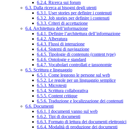
6.2.4. Ricerca sui forum
6.3. Dalla ricerca ai bisogni degli utenti
6.3.1. User stories per definire i contenuti
6.3.2. Job stories per definire i contenuti
6.3.3. Criteri di accettazione
6.4. Architettura dell’informazione
6.4.1. Definire l’architettura dell’informazione
6.4.2. Alberatura
6.4.3. Flussi di interazione
6.4.4. Sistemi di navigazione
6.4.5. Tipologie di contenuto (content type)
6.4.6. Ontologie e standard
6.4.7. Vocabolari controllati e tassonomie
6.5. Scrittura e linguaggio
6.5.1. Come leggono le persone sul web
6.5.2. Le regole per un linguaggio semplice
6.5.3. Microtesti
6.5.4. Scrittura collaborativa
6.5.5. Content critique
6.5.6. Traduzione e localizzazione dei contenuti
6.6. Documenti
6.6.1. I documenti vanno sul web
6.6.2. Tipi di documenti
6.6.3. Formato di lettura dei documenti elettronici
6.6.4. Modalità di produzione dei documenti