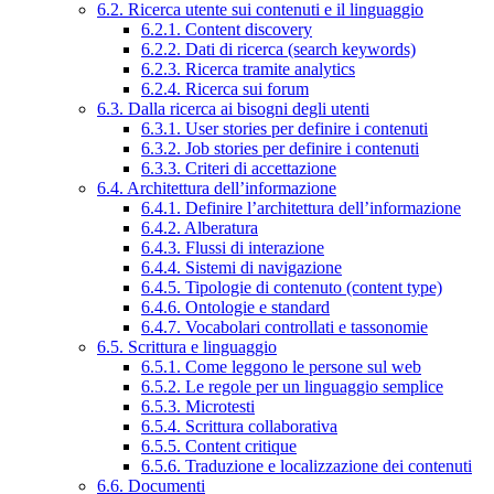
6.2. Ricerca utente sui contenuti e il linguaggio
6.2.1. Content discovery
6.2.2. Dati di ricerca (search keywords)
6.2.3. Ricerca tramite analytics
6.2.4. Ricerca sui forum
6.3. Dalla ricerca ai bisogni degli utenti
6.3.1. User stories per definire i contenuti
6.3.2. Job stories per definire i contenuti
6.3.3. Criteri di accettazione
6.4. Architettura dell’informazione
6.4.1. Definire l’architettura dell’informazione
6.4.2. Alberatura
6.4.3. Flussi di interazione
6.4.4. Sistemi di navigazione
6.4.5. Tipologie di contenuto (content type)
6.4.6. Ontologie e standard
6.4.7. Vocabolari controllati e tassonomie
6.5. Scrittura e linguaggio
6.5.1. Come leggono le persone sul web
6.5.2. Le regole per un linguaggio semplice
6.5.3. Microtesti
6.5.4. Scrittura collaborativa
6.5.5. Content critique
6.5.6. Traduzione e localizzazione dei contenuti
6.6. Documenti