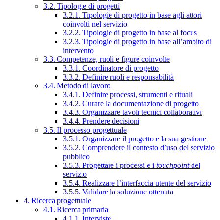
3.2. Tipologie di progetti
3.2.1. Tipologie di progetto in base agli attori
coinvolti nel servizio
3.2.2. Tipologie di progetto in base al focus
3.2.3. Tipologie di progetto in base all’ambito di
intervento
3.3. Competenze, ruoli e figure coinvolte
3.3.1. Coordinatore di progetto
3.3.2. Definire ruoli e responsabilità
3.4. Metodo di lavoro
3.4.1. Definire processi, strumenti e rituali
3.4.2. Curare la documentazione di progetto
3.4.3. Organizzare tavoli tecnici collaborativi
3.4.4. Prendere decisioni
3.5. Il processo progettuale
3.5.1. Organizzare il progetto e la sua gestione
3.5.2. Comprendere il contesto d’uso del servizio
pubblico
3.5.3. Progettare i processi e i
touchpoint
del
servizio
3.5.4. Realizzare l’interfaccia utente del servizio
3.5.5. Validare la soluzione ottenuta
4. Ricerca progettuale
4.1. Ricerca primaria
4.1.1. Interviste