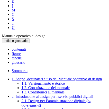
E
I
M
O
S
T
U
Manuale operativo di design
indici e glossario
contenuti
figure
tabelle
glossario
Sommario
1. Scopo, destinatari e uso del Manuale operativo di design
1.1. Versionamento e storico
1.2. Consultazione del manuale
1.3. Contribuisci al manuale
2. Introduzione al design per i servizi pubblici digitali
2.1. Design per l’amministrazione digitale (
e-
government
)