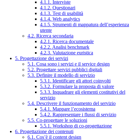
4.1.1. Interviste
4.1.2. Questionari
4.1.3. Test di usabilità
4.1.4. Web analytics
4.1.5. Strumenti di mappatura dell’esperienza
utente
4.2. Ricerca secondaria
4.2.1. Ricerca documentale
4.2.2. Analisi benchmark
4.2.3. Valutazione euristica
5. Progettazione dei servizi
5.1. Cosa sono i servizi e il service design
5.2. Progettare servizi pubblici digitali
5.3. Definire il modello di servizio
5.3.1. Identificare gli attori coinvolti
5.3.2. Formulare la proposta di valore
5.3.3. Inquadrare gli elementi costitutivi del
servizio
5.4. Descrivere il funzionamento del servizio
5.4.1. Mappare l’ecosistema
5.4.2. Rappresentare i flussi di servizio
5.5. Co-progettare le soluzioni
5.5.1. Workshop di co-progettazione
6. Progettazione dei contenuti
6.1. Cos’è il content design