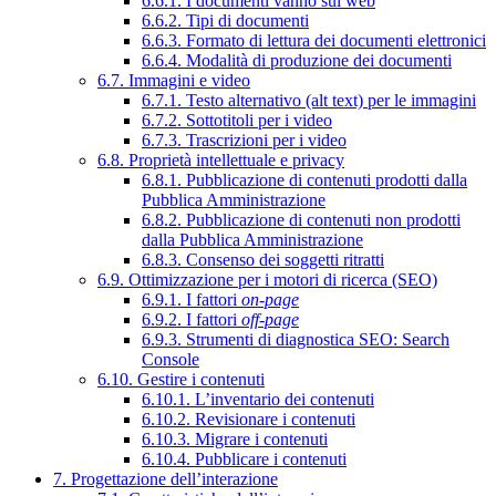
6.6.1. I documenti vanno sul web
6.6.2. Tipi di documenti
6.6.3. Formato di lettura dei documenti elettronici
6.6.4. Modalità di produzione dei documenti
6.7. Immagini e video
6.7.1. Testo alternativo (alt text) per le immagini
6.7.2. Sottotitoli per i video
6.7.3. Trascrizioni per i video
6.8. Proprietà intellettuale e privacy
6.8.1. Pubblicazione di contenuti prodotti dalla
Pubblica Amministrazione
6.8.2. Pubblicazione di contenuti non prodotti
dalla Pubblica Amministrazione
6.8.3. Consenso dei soggetti ritratti
6.9. Ottimizzazione per i motori di ricerca (SEO)
6.9.1. I fattori
on-page
6.9.2. I fattori
off-page
6.9.3. Strumenti di diagnostica SEO: Search
Console
6.10. Gestire i contenuti
6.10.1. L’inventario dei contenuti
6.10.2. Revisionare i contenuti
6.10.3. Migrare i contenuti
6.10.4. Pubblicare i contenuti
7. Progettazione dell’interazione