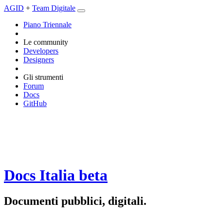
AGID
+
Team Digitale
Piano Triennale
Le community
Developers
Designers
Gli strumenti
Forum
Docs
GitHub
Docs Italia
beta
Documenti pubblici, digitali.