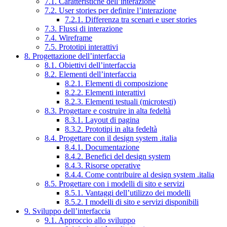
7.1. Caratteristiche dell’interazione
7.2. User stories per definire l’interazione
7.2.1. Differenza tra scenari e user stories
7.3. Flussi di interazione
7.4. Wireframe
7.5. Prototipi interattivi
8. Progettazione dell’interfaccia
8.1. Obiettivi dell’interfaccia
8.2. Elementi dell’interfaccia
8.2.1. Elementi di composizione
8.2.2. Elementi interattivi
8.2.3. Elementi testuali (microtesti)
8.3. Progettare e costruire in alta fedeltà
8.3.1. Layout di pagina
8.3.2. Prototipi in alta fedeltà
8.4. Progettare con il design system .italia
8.4.1. Documentazione
8.4.2. Benefici del design system
8.4.3. Risorse operative
8.4.4. Come contribuire al design system .italia
8.5. Progettare con i modelli di sito e servizi
8.5.1. Vantaggi dell’utilizzo dei modelli
8.5.2. I modelli di sito e servizi disponibili
9. Sviluppo dell’interfaccia
9.1. Approccio allo sviluppo