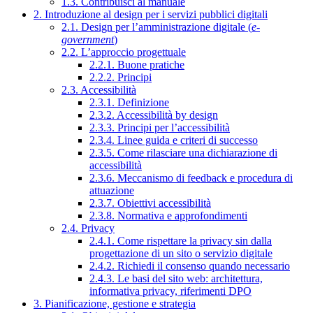
1.3. Contribuisci al manuale
2. Introduzione al design per i servizi pubblici digitali
2.1. Design per l’amministrazione digitale (
e-
government
)
2.2. L’approccio progettuale
2.2.1. Buone pratiche
2.2.2. Principi
2.3. Accessibilità
2.3.1. Definizione
2.3.2. Accessibilità by design
2.3.3. Principi per l’accessibilità
2.3.4. Linee guida e criteri di successo
2.3.5. Come rilasciare una dichiarazione di
accessibilità
2.3.6. Meccanismo di feedback e procedura di
attuazione
2.3.7. Obiettivi accessibilità
2.3.8. Normativa e approfondimenti
2.4. Privacy
2.4.1. Come rispettare la privacy sin dalla
progettazione di un sito o servizio digitale
2.4.2. Richiedi il consenso quando necessario
2.4.3. Le basi del sito web: architettura,
informativa privacy, riferimenti DPO
3. Pianificazione, gestione e strategia