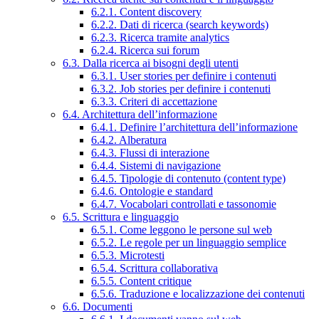
6.2.1. Content discovery
6.2.2. Dati di ricerca (search keywords)
6.2.3. Ricerca tramite analytics
6.2.4. Ricerca sui forum
6.3. Dalla ricerca ai bisogni degli utenti
6.3.1. User stories per definire i contenuti
6.3.2. Job stories per definire i contenuti
6.3.3. Criteri di accettazione
6.4. Architettura dell’informazione
6.4.1. Definire l’architettura dell’informazione
6.4.2. Alberatura
6.4.3. Flussi di interazione
6.4.4. Sistemi di navigazione
6.4.5. Tipologie di contenuto (content type)
6.4.6. Ontologie e standard
6.4.7. Vocabolari controllati e tassonomie
6.5. Scrittura e linguaggio
6.5.1. Come leggono le persone sul web
6.5.2. Le regole per un linguaggio semplice
6.5.3. Microtesti
6.5.4. Scrittura collaborativa
6.5.5. Content critique
6.5.6. Traduzione e localizzazione dei contenuti
6.6. Documenti