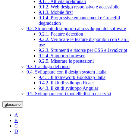
9.1.1. Attività preliminari
9.1.2. Web design responsivo e accessibile
9.1.3. Mobile first
9.1.4. Progressive enhancement e Graceful
degradation
9.2. Strumenti di supporto allo sviluppo del software
9.2.1. Feature detection
9.2.2. Verificare le feature disponibili con Can I
use
9.2.3. Strumenti e risorse per CSS e JavaScript
9.2.4. Supporto browser
9.2.5. Misurare le prestazioni
9.3. Catalogo del riuso
9.4. Sviluppare con il design system .italia
9.4.1. Il framework Bootstrap Italia
9.4.2. Il kit di sviluppo React
9.4.3. Il kit di sviluppo Angular
9.5. Sviluppare con i modelli di sito e servizi
glossario
A
B
C
D