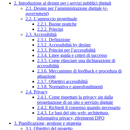
2. Introduzione al design per i servizi pubblici digitali
2.1. Design per l’amministrazione digitale (
e-
government
)
2.2. L’approccio progettuale
2.2.1. Buone pratiche
2.2.2. Principi
2.3. Accessibilità
2.3.1. Definizione
2.3.2. Accessibilità by design
2.3.3. Principi per l’accessibilità
2.3.4. Linee guida e criteri di successo
2.3.5. Come rilasciare una dichiarazione di
accessibilità
2.3.6. Meccanismo di feedback e procedura di
attuazione
2.3.7. Obiettivi accessibilità
2.3.8. Normativa e approfondimenti
2.4. Privacy
2.4.1. Come rispettare la privacy sin dalla
progettazione di un sito o servizio digitale
2.4.2. Richiedi il consenso quando necessario
2.4.3. Le basi del sito web: architettura,
informativa privacy, riferimenti DPO
3. Pianificazione, gestione e strategia
3.1. Obiettivi del progetto