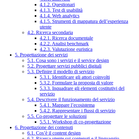
4.1.2. Questionari
4.1.3. Test di usabilità
4.1.4. Web analytics
4.1.5. Strumenti di mappatura dell’esperienza
utente
4.2. Ricerca secondaria
4.2.1. Ricerca documentale
4.2.2. Analisi benchmark
4.2.3. Valutazione euristica
5. Progettazione dei servizi
5.1. Cosa sono i servizi e il service design
5.2. Progettare servizi pubblici digitali
5.3. Definire il modello di servizio
5.3.1. Identificare gli attori coinvolti
5.3.2. Formulare la proposta di valore
5.3.3. Inquadrare gli elementi costitutivi del
servizio
5.4. Descrivere il funzionamento del servizio
5.4.1. Mappare l’ecosistema
5.4.2. Rappresentare i flussi di servizio
5.5. Co-progettare le soluzioni
5.5.1. Workshop di co-progettazione
6. Progettazione dei contenuti
6.1. Cos’è il content design
6.2. Ricerca utente sui contenuti e il linguaggio