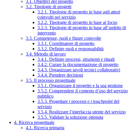
3.1. Obiettivi del progetto
3.2. Tipologie di progetti
3.2.1. Tipologie di progetto in base agli attori
coinvolti nel servizio
3.2.2. Tipologie di progetto in base al focus
3.2.3. Tipologie di progetto in base all’ambito di
intervento
3.3. Competenze, ruoli e figure coinvolte
3.3.1. Coordinatore di progetto
3.3.2. Definire ruoli e responsabilità
3.4. Metodo di lavoro
3.4.1. Definire processi, strumenti e rituali
3.4.2. Curare la documentazione di progetto
3.4.3. Organizzare tavoli tecnici collaborativi
3.4.4. Prendere decisioni
3.5. Il processo progettuale
3.5.1. Organizzare il progetto e la sua gestione
3.5.2. Comprendere il contesto d’uso del servizio
pubblico
3.5.3. Progettare i processi e i
touchpoint
del
servizio
3.5.4. Realizzare l’interfaccia utente del servizio
3.5.5. Validare la soluzione ottenuta
4. Ricerca progettuale
4.1. Ricerca primaria