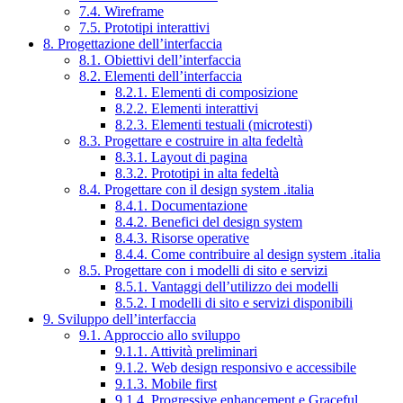
7.4. Wireframe
7.5. Prototipi interattivi
8. Progettazione dell’interfaccia
8.1. Obiettivi dell’interfaccia
8.2. Elementi dell’interfaccia
8.2.1. Elementi di composizione
8.2.2. Elementi interattivi
8.2.3. Elementi testuali (microtesti)
8.3. Progettare e costruire in alta fedeltà
8.3.1. Layout di pagina
8.3.2. Prototipi in alta fedeltà
8.4. Progettare con il design system .italia
8.4.1. Documentazione
8.4.2. Benefici del design system
8.4.3. Risorse operative
8.4.4. Come contribuire al design system .italia
8.5. Progettare con i modelli di sito e servizi
8.5.1. Vantaggi dell’utilizzo dei modelli
8.5.2. I modelli di sito e servizi disponibili
9. Sviluppo dell’interfaccia
9.1. Approccio allo sviluppo
9.1.1. Attività preliminari
9.1.2. Web design responsivo e accessibile
9.1.3. Mobile first
9.1.4. Progressive enhancement e Graceful