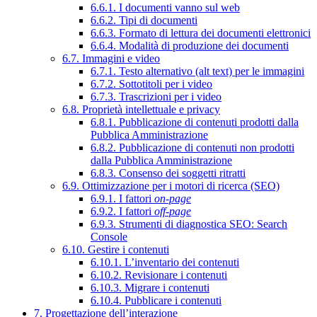
6.6.1. I documenti vanno sul web
6.6.2. Tipi di documenti
6.6.3. Formato di lettura dei documenti elettronici
6.6.4. Modalità di produzione dei documenti
6.7. Immagini e video
6.7.1. Testo alternativo (alt text) per le immagini
6.7.2. Sottotitoli per i video
6.7.3. Trascrizioni per i video
6.8. Proprietà intellettuale e privacy
6.8.1. Pubblicazione di contenuti prodotti dalla
Pubblica Amministrazione
6.8.2. Pubblicazione di contenuti non prodotti
dalla Pubblica Amministrazione
6.8.3. Consenso dei soggetti ritratti
6.9. Ottimizzazione per i motori di ricerca (SEO)
6.9.1. I fattori
on-page
6.9.2. I fattori
off-page
6.9.3. Strumenti di diagnostica SEO: Search
Console
6.10. Gestire i contenuti
6.10.1. L’inventario dei contenuti
6.10.2. Revisionare i contenuti
6.10.3. Migrare i contenuti
6.10.4. Pubblicare i contenuti
7. Progettazione dell’interazione