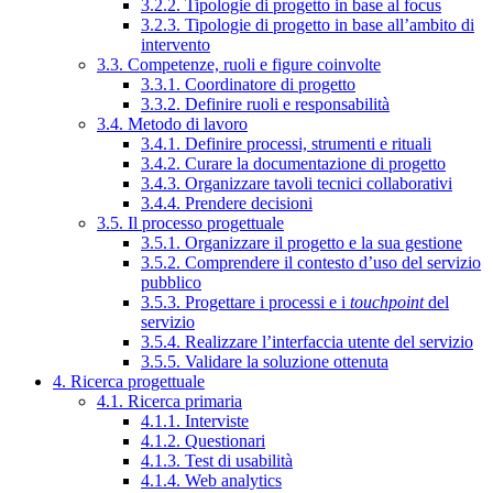
3.2.2. Tipologie di progetto in base al focus
3.2.3. Tipologie di progetto in base all’ambito di
intervento
3.3. Competenze, ruoli e figure coinvolte
3.3.1. Coordinatore di progetto
3.3.2. Definire ruoli e responsabilità
3.4. Metodo di lavoro
3.4.1. Definire processi, strumenti e rituali
3.4.2. Curare la documentazione di progetto
3.4.3. Organizzare tavoli tecnici collaborativi
3.4.4. Prendere decisioni
3.5. Il processo progettuale
3.5.1. Organizzare il progetto e la sua gestione
3.5.2. Comprendere il contesto d’uso del servizio
pubblico
3.5.3. Progettare i processi e i
touchpoint
del
servizio
3.5.4. Realizzare l’interfaccia utente del servizio
3.5.5. Validare la soluzione ottenuta
4. Ricerca progettuale
4.1. Ricerca primaria
4.1.1. Interviste
4.1.2. Questionari
4.1.3. Test di usabilità
4.1.4. Web analytics