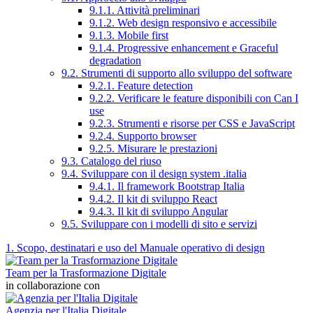
9.1.1. Attività preliminari
9.1.2. Web design responsivo e accessibile
9.1.3. Mobile first
9.1.4. Progressive enhancement e Graceful
degradation
9.2. Strumenti di supporto allo sviluppo del software
9.2.1. Feature detection
9.2.2. Verificare le feature disponibili con Can I
use
9.2.3. Strumenti e risorse per CSS e JavaScript
9.2.4. Supporto browser
9.2.5. Misurare le prestazioni
9.3. Catalogo del riuso
9.4. Sviluppare con il design system .italia
9.4.1. Il framework Bootstrap Italia
9.4.2. Il kit di sviluppo React
9.4.3. Il kit di sviluppo Angular
9.5. Sviluppare con i modelli di sito e servizi
1. Scopo, destinatari e uso del Manuale operativo di design
Team per la Trasformazione Digitale
in collaborazione con
Agenzia per l'Italia Digitale