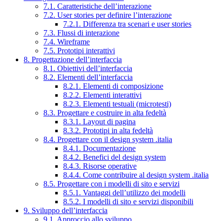
7.1. Caratteristiche dell’interazione
7.2. User stories per definire l’interazione
7.2.1. Differenza tra scenari e user stories
7.3. Flussi di interazione
7.4. Wireframe
7.5. Prototipi interattivi
8. Progettazione dell’interfaccia
8.1. Obiettivi dell’interfaccia
8.2. Elementi dell’interfaccia
8.2.1. Elementi di composizione
8.2.2. Elementi interattivi
8.2.3. Elementi testuali (microtesti)
8.3. Progettare e costruire in alta fedeltà
8.3.1. Layout di pagina
8.3.2. Prototipi in alta fedeltà
8.4. Progettare con il design system .italia
8.4.1. Documentazione
8.4.2. Benefici del design system
8.4.3. Risorse operative
8.4.4. Come contribuire al design system .italia
8.5. Progettare con i modelli di sito e servizi
8.5.1. Vantaggi dell’utilizzo dei modelli
8.5.2. I modelli di sito e servizi disponibili
9. Sviluppo dell’interfaccia
9.1. Approccio allo sviluppo