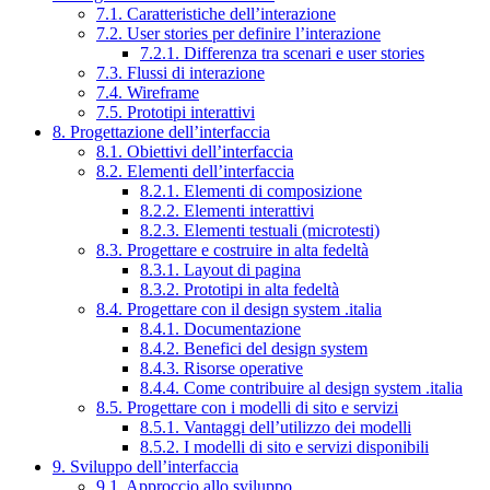
7.1. Caratteristiche dell’interazione
7.2. User stories per definire l’interazione
7.2.1. Differenza tra scenari e user stories
7.3. Flussi di interazione
7.4. Wireframe
7.5. Prototipi interattivi
8. Progettazione dell’interfaccia
8.1. Obiettivi dell’interfaccia
8.2. Elementi dell’interfaccia
8.2.1. Elementi di composizione
8.2.2. Elementi interattivi
8.2.3. Elementi testuali (microtesti)
8.3. Progettare e costruire in alta fedeltà
8.3.1. Layout di pagina
8.3.2. Prototipi in alta fedeltà
8.4. Progettare con il design system .italia
8.4.1. Documentazione
8.4.2. Benefici del design system
8.4.3. Risorse operative
8.4.4. Come contribuire al design system .italia
8.5. Progettare con i modelli di sito e servizi
8.5.1. Vantaggi dell’utilizzo dei modelli
8.5.2. I modelli di sito e servizi disponibili
9. Sviluppo dell’interfaccia
9.1. Approccio allo sviluppo