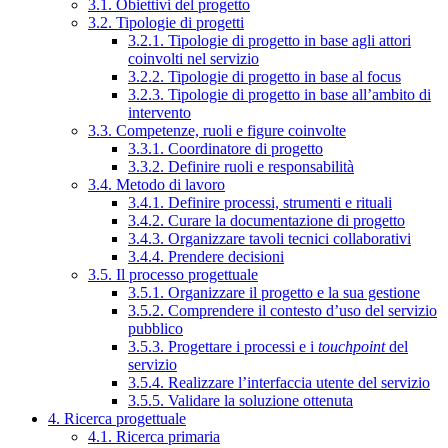
3.1. Obiettivi del progetto
3.2. Tipologie di progetti
3.2.1. Tipologie di progetto in base agli attori
coinvolti nel servizio
3.2.2. Tipologie di progetto in base al focus
3.2.3. Tipologie di progetto in base all’ambito di
intervento
3.3. Competenze, ruoli e figure coinvolte
3.3.1. Coordinatore di progetto
3.3.2. Definire ruoli e responsabilità
3.4. Metodo di lavoro
3.4.1. Definire processi, strumenti e rituali
3.4.2. Curare la documentazione di progetto
3.4.3. Organizzare tavoli tecnici collaborativi
3.4.4. Prendere decisioni
3.5. Il processo progettuale
3.5.1. Organizzare il progetto e la sua gestione
3.5.2. Comprendere il contesto d’uso del servizio
pubblico
3.5.3. Progettare i processi e i
touchpoint
del
servizio
3.5.4. Realizzare l’interfaccia utente del servizio
3.5.5. Validare la soluzione ottenuta
4. Ricerca progettuale
4.1. Ricerca primaria