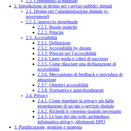
1.3. Contribuisci al manuale
2. Introduzione al design per i servizi pubblici digitali
2.1. Design per l’amministrazione digitale (
e-
government
)
2.2. L’approccio progettuale
2.2.1. Buone pratiche
2.2.2. Principi
2.3. Accessibilità
2.3.1. Definizione
2.3.2. Accessibilità by design
2.3.3. Principi per l’accessibilità
2.3.4. Linee guida e criteri di successo
2.3.5. Come rilasciare una dichiarazione di
accessibilità
2.3.6. Meccanismo di feedback e procedura di
attuazione
2.3.7. Obiettivi accessibilità
2.3.8. Normativa e approfondimenti
2.4. Privacy
2.4.1. Come rispettare la privacy sin dalla
progettazione di un sito o servizio digitale
2.4.2. Richiedi il consenso quando necessario
2.4.3. Le basi del sito web: architettura,
informativa privacy, riferimenti DPO
3. Pianificazione, gestione e strategia