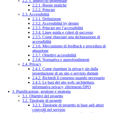
2.2. L’approccio progettuale
2.2.1. Buone pratiche
2.2.2. Principi
2.3. Accessibilità
2.3.1. Definizione
2.3.2. Accessibilità by design
2.3.3. Principi per l’accessibilità
2.3.4. Linee guida e criteri di successo
2.3.5. Come rilasciare una dichiarazione di
accessibilità
2.3.6. Meccanismo di feedback e procedura di
attuazione
2.3.7. Obiettivi accessibilità
2.3.8. Normativa e approfondimenti
2.4. Privacy
2.4.1. Come rispettare la privacy sin dalla
progettazione di un sito o servizio digitale
2.4.2. Richiedi il consenso quando necessario
2.4.3. Le basi del sito web: architettura,
informativa privacy, riferimenti DPO
3. Pianificazione, gestione e strategia
3.1. Obiettivi del progetto
3.2. Tipologie di progetti
3.2.1. Tipologie di progetto in base agli attori
coinvolti nel servizio