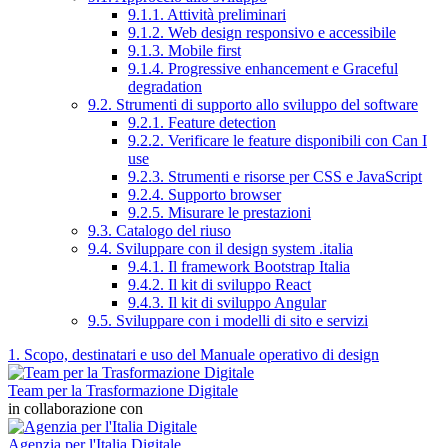
9.1.1. Attività preliminari
9.1.2. Web design responsivo e accessibile
9.1.3. Mobile first
9.1.4. Progressive enhancement e Graceful
degradation
9.2. Strumenti di supporto allo sviluppo del software
9.2.1. Feature detection
9.2.2. Verificare le feature disponibili con Can I
use
9.2.3. Strumenti e risorse per CSS e JavaScript
9.2.4. Supporto browser
9.2.5. Misurare le prestazioni
9.3. Catalogo del riuso
9.4. Sviluppare con il design system .italia
9.4.1. Il framework Bootstrap Italia
9.4.2. Il kit di sviluppo React
9.4.3. Il kit di sviluppo Angular
9.5. Sviluppare con i modelli di sito e servizi
1. Scopo, destinatari e uso del Manuale operativo di design
Team per la Trasformazione Digitale
in collaborazione con
Agenzia per l'Italia Digitale