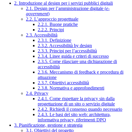
2. Introduzione al design per i servizi pubblici digitali
2.1. Design per l’amministrazione digitale (
e-
government
)
2.2. L’approccio progettuale
2.2.1. Buone pratiche
2.2.2. Principi
2.3. Accessibilità
2.3.1. Definizione
2.3.2. Accessibilità by design
2.3.3. Principi per l’accessibilità
2.3.4. Linee guida e criteri di successo
2.3.5. Come rilasciare una dichiarazione di
accessibilità
2.3.6. Meccanismo di feedback e procedura di
attuazione
2.3.7. Obiettivi accessibilità
2.3.8. Normativa e approfondimenti
2.4. Privacy
2.4.1. Come rispettare la privacy sin dalla
progettazione di un sito o servizio digitale
2.4.2. Richiedi il consenso quando necessario
2.4.3. Le basi del sito web: architettura,
informativa privacy, riferimenti DPO
3. Pianificazione, gestione e strategia
3.1. Obiettivi del progetto