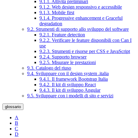
9.1.1. Attività preliminari
9.1.2. Web design responsivo e accessibile
9.1.3. Mobile first
9.1.4. Progressive enhancement e Graceful
degradation
9.2. Strumenti di supporto allo sviluppo del software
9.2.1. Feature detection
9.2.2. Verificare le feature disponibili con Can I
use
9.2.3. Strumenti e risorse per CSS e JavaScript
9.2.4. Supporto browser
9.2.5. Misurare le prestazioni
9.3. Catalogo del riuso
9.4. Sviluppare con il design system .italia
9.4.1. Il framework Bootstrap Italia
9.4.2. Il kit di sviluppo React
9.4.3. Il kit di sviluppo Angular
9.5. Sviluppare con i modelli di sito e servizi
glossario
A
B
C
D