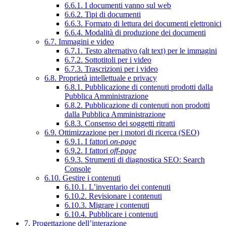
6.6.1. I documenti vanno sul web
6.6.2. Tipi di documenti
6.6.3. Formato di lettura dei documenti elettronici
6.6.4. Modalità di produzione dei documenti
6.7. Immagini e video
6.7.1. Testo alternativo (alt text) per le immagini
6.7.2. Sottotitoli per i video
6.7.3. Trascrizioni per i video
6.8. Proprietà intellettuale e privacy
6.8.1. Pubblicazione di contenuti prodotti dalla
Pubblica Amministrazione
6.8.2. Pubblicazione di contenuti non prodotti
dalla Pubblica Amministrazione
6.8.3. Consenso dei soggetti ritratti
6.9. Ottimizzazione per i motori di ricerca (SEO)
6.9.1. I fattori
on-page
6.9.2. I fattori
off-page
6.9.3. Strumenti di diagnostica SEO: Search
Console
6.10. Gestire i contenuti
6.10.1. L’inventario dei contenuti
6.10.2. Revisionare i contenuti
6.10.3. Migrare i contenuti
6.10.4. Pubblicare i contenuti
7. Progettazione dell’interazione