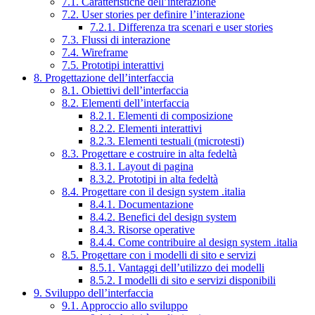
7.1. Caratteristiche dell’interazione
7.2. User stories per definire l’interazione
7.2.1. Differenza tra scenari e user stories
7.3. Flussi di interazione
7.4. Wireframe
7.5. Prototipi interattivi
8. Progettazione dell’interfaccia
8.1. Obiettivi dell’interfaccia
8.2. Elementi dell’interfaccia
8.2.1. Elementi di composizione
8.2.2. Elementi interattivi
8.2.3. Elementi testuali (microtesti)
8.3. Progettare e costruire in alta fedeltà
8.3.1. Layout di pagina
8.3.2. Prototipi in alta fedeltà
8.4. Progettare con il design system .italia
8.4.1. Documentazione
8.4.2. Benefici del design system
8.4.3. Risorse operative
8.4.4. Come contribuire al design system .italia
8.5. Progettare con i modelli di sito e servizi
8.5.1. Vantaggi dell’utilizzo dei modelli
8.5.2. I modelli di sito e servizi disponibili
9. Sviluppo dell’interfaccia
9.1. Approccio allo sviluppo