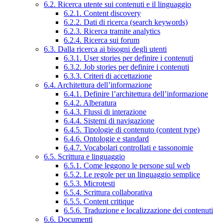
6.2. Ricerca utente sui contenuti e il linguaggio
6.2.1. Content discovery
6.2.2. Dati di ricerca (search keywords)
6.2.3. Ricerca tramite analytics
6.2.4. Ricerca sui forum
6.3. Dalla ricerca ai bisogni degli utenti
6.3.1. User stories per definire i contenuti
6.3.2. Job stories per definire i contenuti
6.3.3. Criteri di accettazione
6.4. Architettura dell’informazione
6.4.1. Definire l’architettura dell’informazione
6.4.2. Alberatura
6.4.3. Flussi di interazione
6.4.4. Sistemi di navigazione
6.4.5. Tipologie di contenuto (content type)
6.4.6. Ontologie e standard
6.4.7. Vocabolari controllati e tassonomie
6.5. Scrittura e linguaggio
6.5.1. Come leggono le persone sul web
6.5.2. Le regole per un linguaggio semplice
6.5.3. Microtesti
6.5.4. Scrittura collaborativa
6.5.5. Content critique
6.5.6. Traduzione e localizzazione dei contenuti
6.6. Documenti