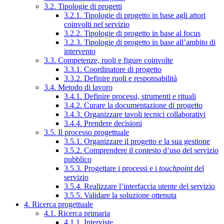
3.2. Tipologie di progetti
3.2.1. Tipologie di progetto in base agli attori
coinvolti nel servizio
3.2.2. Tipologie di progetto in base al focus
3.2.3. Tipologie di progetto in base all’ambito di
intervento
3.3. Competenze, ruoli e figure coinvolte
3.3.1. Coordinatore di progetto
3.3.2. Definire ruoli e responsabilità
3.4. Metodo di lavoro
3.4.1. Definire processi, strumenti e rituali
3.4.2. Curare la documentazione di progetto
3.4.3. Organizzare tavoli tecnici collaborativi
3.4.4. Prendere decisioni
3.5. Il processo progettuale
3.5.1. Organizzare il progetto e la sua gestione
3.5.2. Comprendere il contesto d’uso del servizio
pubblico
3.5.3. Progettare i processi e i
touchpoint
del
servizio
3.5.4. Realizzare l’interfaccia utente del servizio
3.5.5. Validare la soluzione ottenuta
4. Ricerca progettuale
4.1. Ricerca primaria
4.1.1. Interviste