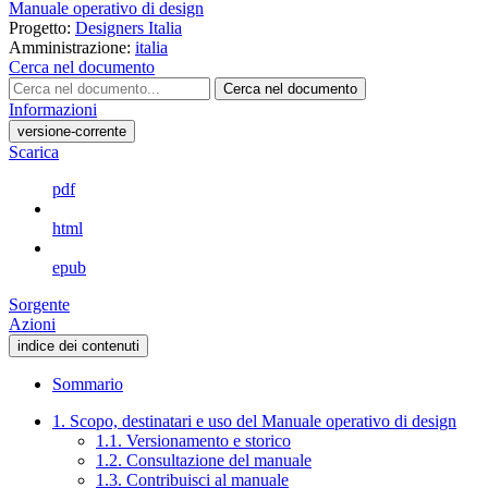
Manuale operativo di design
Progetto:
Designers Italia
Amministrazione:
italia
Cerca nel documento
Cerca nel documento
Informazioni
versione-corrente
Scarica
pdf
html
epub
Sorgente
Azioni
indice dei contenuti
Sommario
1. Scopo, destinatari e uso del Manuale operativo di design
1.1. Versionamento e storico
1.2. Consultazione del manuale
1.3. Contribuisci al manuale