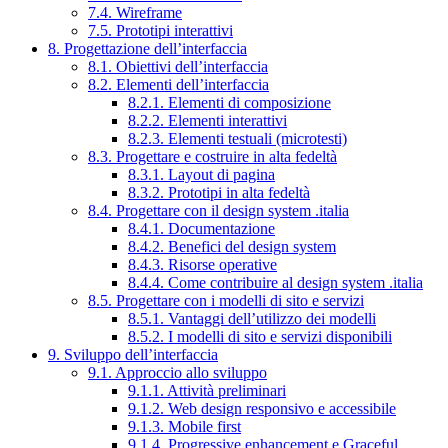
7.4. Wireframe
7.5. Prototipi interattivi
8. Progettazione dell’interfaccia
8.1. Obiettivi dell’interfaccia
8.2. Elementi dell’interfaccia
8.2.1. Elementi di composizione
8.2.2. Elementi interattivi
8.2.3. Elementi testuali (microtesti)
8.3. Progettare e costruire in alta fedeltà
8.3.1. Layout di pagina
8.3.2. Prototipi in alta fedeltà
8.4. Progettare con il design system .italia
8.4.1. Documentazione
8.4.2. Benefici del design system
8.4.3. Risorse operative
8.4.4. Come contribuire al design system .italia
8.5. Progettare con i modelli di sito e servizi
8.5.1. Vantaggi dell’utilizzo dei modelli
8.5.2. I modelli di sito e servizi disponibili
9. Sviluppo dell’interfaccia
9.1. Approccio allo sviluppo
9.1.1. Attività preliminari
9.1.2. Web design responsivo e accessibile
9.1.3. Mobile first
9.1.4. Progressive enhancement e Graceful