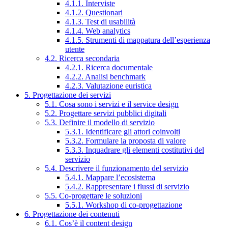
4.1.1. Interviste
4.1.2. Questionari
4.1.3. Test di usabilità
4.1.4. Web analytics
4.1.5. Strumenti di mappatura dell’esperienza
utente
4.2. Ricerca secondaria
4.2.1. Ricerca documentale
4.2.2. Analisi benchmark
4.2.3. Valutazione euristica
5. Progettazione dei servizi
5.1. Cosa sono i servizi e il service design
5.2. Progettare servizi pubblici digitali
5.3. Definire il modello di servizio
5.3.1. Identificare gli attori coinvolti
5.3.2. Formulare la proposta di valore
5.3.3. Inquadrare gli elementi costitutivi del
servizio
5.4. Descrivere il funzionamento del servizio
5.4.1. Mappare l’ecosistema
5.4.2. Rappresentare i flussi di servizio
5.5. Co-progettare le soluzioni
5.5.1. Workshop di co-progettazione
6. Progettazione dei contenuti
6.1. Cos’è il content design