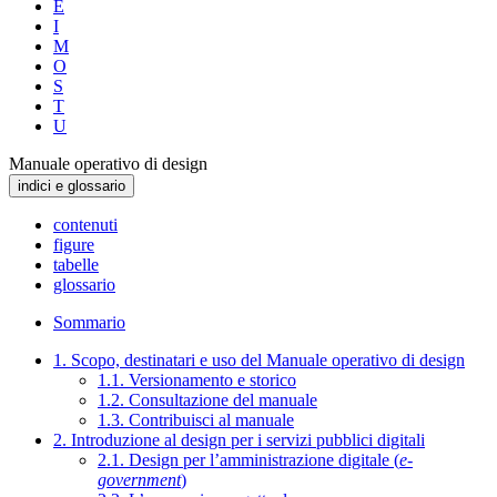
E
I
M
O
S
T
U
Manuale operativo di design
indici e glossario
contenuti
figure
tabelle
glossario
Sommario
1. Scopo, destinatari e uso del Manuale operativo di design
1.1. Versionamento e storico
1.2. Consultazione del manuale
1.3. Contribuisci al manuale
2. Introduzione al design per i servizi pubblici digitali
2.1. Design per l’amministrazione digitale (
e-
government
)