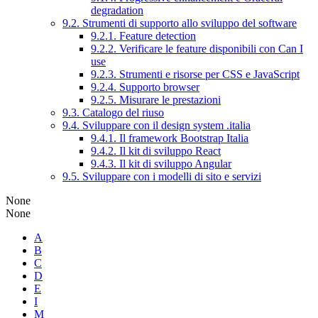
degradation
9.2. Strumenti di supporto allo sviluppo del software
9.2.1. Feature detection
9.2.2. Verificare le feature disponibili con Can I
use
9.2.3. Strumenti e risorse per CSS e JavaScript
9.2.4. Supporto browser
9.2.5. Misurare le prestazioni
9.3. Catalogo del riuso
9.4. Sviluppare con il design system .italia
9.4.1. Il framework Bootstrap Italia
9.4.2. Il kit di sviluppo React
9.4.3. Il kit di sviluppo Angular
9.5. Sviluppare con i modelli di sito e servizi
None
None
A
B
C
D
E
I
M