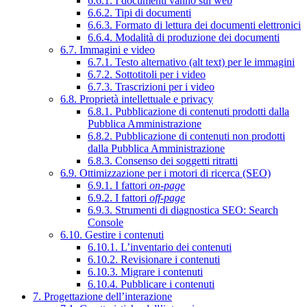
6.6.1. I documenti vanno sul web
6.6.2. Tipi di documenti
6.6.3. Formato di lettura dei documenti elettronici
6.6.4. Modalità di produzione dei documenti
6.7. Immagini e video
6.7.1. Testo alternativo (alt text) per le immagini
6.7.2. Sottotitoli per i video
6.7.3. Trascrizioni per i video
6.8. Proprietà intellettuale e privacy
6.8.1. Pubblicazione di contenuti prodotti dalla
Pubblica Amministrazione
6.8.2. Pubblicazione di contenuti non prodotti
dalla Pubblica Amministrazione
6.8.3. Consenso dei soggetti ritratti
6.9. Ottimizzazione per i motori di ricerca (SEO)
6.9.1. I fattori
on-page
6.9.2. I fattori
off-page
6.9.3. Strumenti di diagnostica SEO: Search
Console
6.10. Gestire i contenuti
6.10.1. L’inventario dei contenuti
6.10.2. Revisionare i contenuti
6.10.3. Migrare i contenuti
6.10.4. Pubblicare i contenuti
7. Progettazione dell’interazione