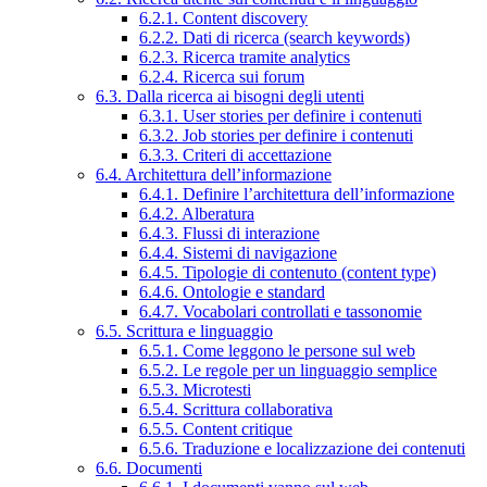
6.2.1. Content discovery
6.2.2. Dati di ricerca (search keywords)
6.2.3. Ricerca tramite analytics
6.2.4. Ricerca sui forum
6.3. Dalla ricerca ai bisogni degli utenti
6.3.1. User stories per definire i contenuti
6.3.2. Job stories per definire i contenuti
6.3.3. Criteri di accettazione
6.4. Architettura dell’informazione
6.4.1. Definire l’architettura dell’informazione
6.4.2. Alberatura
6.4.3. Flussi di interazione
6.4.4. Sistemi di navigazione
6.4.5. Tipologie di contenuto (content type)
6.4.6. Ontologie e standard
6.4.7. Vocabolari controllati e tassonomie
6.5. Scrittura e linguaggio
6.5.1. Come leggono le persone sul web
6.5.2. Le regole per un linguaggio semplice
6.5.3. Microtesti
6.5.4. Scrittura collaborativa
6.5.5. Content critique
6.5.6. Traduzione e localizzazione dei contenuti
6.6. Documenti