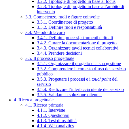
3.2.2. Tipologie di progetto in base al focus
3.2.3. Tipologie di progetto in base all’ambito di
intervento
3.3. Competenze, ruoli e figure coinvolte
3.3.1. Coordinatore di progetto
3.3.2. Definire ruoli e responsabilità
3.4. Metodo di lavoro
3.4.1. Definire processi, strumenti e rituali
3.4.2. Curare la documentazione di progetto
3.4.3. Organizzare tavoli tecnici collaborativi
3.4.4. Prendere decisioni
3.5. Il processo progettuale
3.5.1. Organizzare il progetto e la sua gestione
3.5.2. Comprendere il contesto d’uso del servizio
pubblico
3.5.3. Progettare i processi e i
touchpoint
del
servizio
3.5.4. Realizzare l’interfaccia utente del servizio
3.5.5. Validare la soluzione ottenuta
4. Ricerca progettuale
4.1. Ricerca primaria
4.1.1. Interviste
4.1.2. Questionari
4.1.3. Test di usabilità
4.1.4. Web analytics