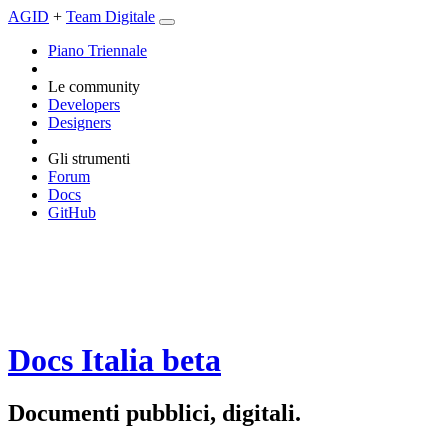
AGID
+
Team Digitale
Piano Triennale
Le community
Developers
Designers
Gli strumenti
Forum
Docs
GitHub
Docs Italia
beta
Documenti pubblici, digitali.