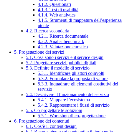
4.1.2. Questionari
4.1.3. Test di usabilità
4.1.4. Web analytics
4.1.5. Strumenti di mappatura dell’esperienza
utente
4.2. Ricerca secondaria
4.2.1. Ricerca documentale
4.2.2. Analisi benchmark
4.2.3. Valutazione euristica
5. Progettazione dei servizi
5.1. Cosa sono i servizi e il service design
5.2. Progettare servizi pubblici digitali
5.3. Definire il modello di servizio
5.3.1. Identificare gli attori coinvolti
5.3.2. Formulare la proposta di valore
5.3.3. Inquadrare gli elementi costitutivi del
servizio
5.4. Descrivere il funzionamento del servizio
5.4.1. Mappare l’ecosistema
5.4.2. Rappresentare i flussi di servizio
5.5. Co-progettare le soluzioni
5.5.1. Workshop di co-progettazione
6. Progettazione dei contenuti
6.1. Cos’è il content design
6.2. Ricerca utente sui contenuti e il linguaggio