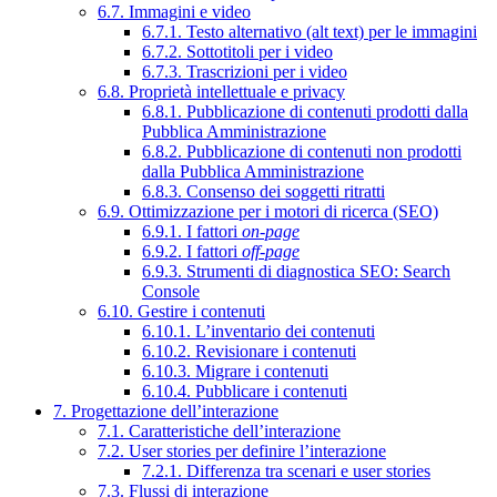
6.7. Immagini e video
6.7.1. Testo alternativo (alt text) per le immagini
6.7.2. Sottotitoli per i video
6.7.3. Trascrizioni per i video
6.8. Proprietà intellettuale e privacy
6.8.1. Pubblicazione di contenuti prodotti dalla
Pubblica Amministrazione
6.8.2. Pubblicazione di contenuti non prodotti
dalla Pubblica Amministrazione
6.8.3. Consenso dei soggetti ritratti
6.9. Ottimizzazione per i motori di ricerca (SEO)
6.9.1. I fattori
on-page
6.9.2. I fattori
off-page
6.9.3. Strumenti di diagnostica SEO: Search
Console
6.10. Gestire i contenuti
6.10.1. L’inventario dei contenuti
6.10.2. Revisionare i contenuti
6.10.3. Migrare i contenuti
6.10.4. Pubblicare i contenuti
7. Progettazione dell’interazione
7.1. Caratteristiche dell’interazione
7.2. User stories per definire l’interazione
7.2.1. Differenza tra scenari e user stories
7.3. Flussi di interazione