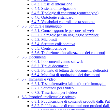
6.4.3. Flussi di interazione
6.4.4. Sistemi di navigazione
6.4.5. Tipologie di contenuto (content type)
6.4.6. Ontologie e standard
6.4.7. Vocabolari controllati e tassonomie
6.5. Scrittura e linguaggio
6.5.1. Come leggono le persone sul web
6.5.2. Le regole per un linguaggio semplice
6.5.3. Microtesti
6.5.4. Scrittura collaborativa
6.5.5. Content critique
6.5.6. Traduzione e localizzazione dei contenuti
6.6. Documenti
6.6.1. I documenti vanno sul web
6.6.2. Tipi di documenti
6.6.3. Formato di lettura dei documenti elettronici
6.6.4. Modalità di produzione dei documenti
6.7. Immagini e video
6.7.1. Testo alternativo (alt text) per le immagini
6.7.2. Sottotitoli per i video
6.7.3. Trascrizioni per i video
6.8. Proprietà intellettuale e privacy
6.8.1. Pubblicazione di contenuti prodotti dalla P
6.8.2. Pubblicazione di contenuti non prodotti dal