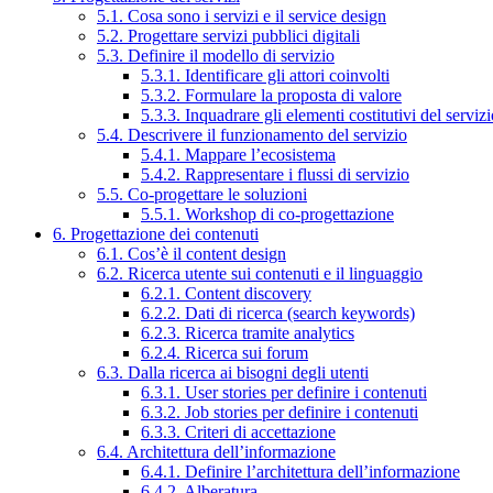
5.1. Cosa sono i servizi e il service design
5.2. Progettare servizi pubblici digitali
5.3. Definire il modello di servizio
5.3.1. Identificare gli attori coinvolti
5.3.2. Formulare la proposta di valore
5.3.3. Inquadrare gli elementi costitutivi del serviz
5.4. Descrivere il funzionamento del servizio
5.4.1. Mappare l’ecosistema
5.4.2. Rappresentare i flussi di servizio
5.5. Co-progettare le soluzioni
5.5.1. Workshop di co-progettazione
6. Progettazione dei contenuti
6.1. Cos’è il content design
6.2. Ricerca utente sui contenuti e il linguaggio
6.2.1. Content discovery
6.2.2. Dati di ricerca (search keywords)
6.2.3. Ricerca tramite analytics
6.2.4. Ricerca sui forum
6.3. Dalla ricerca ai bisogni degli utenti
6.3.1. User stories per definire i contenuti
6.3.2. Job stories per definire i contenuti
6.3.3. Criteri di accettazione
6.4. Architettura dell’informazione
6.4.1. Definire l’architettura dell’informazione
6.4.2. Alberatura