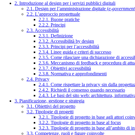
2. Introduzione al design per i servizi pubblici digitali
2.1. Design per l’amministrazione digitale (
e-government
2.2. L’approccio progettuale
2.2.1. Buone pratiche
2.2.2. Principi
2.3. Accessibilità
2.3.1. Definizione
2.3.2. Accessibilità by design
2.3.3. Principi per l’accessibilità
2.3.4. Linee guida e criteri di successo
2.3.5. Come rilasciare una dichiarazione di accessib
2.3.6. Meccanismo di feedback e procedura di attu
2.3.7. Obiettivi accessibilità
2.3.8. Normativa e approfondimenti
2.4. Privacy
2.4.1. Come rispettare la privacy sin dalla progettaz
2.4.2. Richiedi il consenso quando necessario
2.4.3. Le basi del sito web: architettura, informati
3. Pianificazione, gestione e strategia
3.1. Obiettivi del progetto
3.2. Tipologie di progetti
3.2.1. Tipologie di progetto in base agli attori coinv
3.2.2. Tipologie di progetto in base al focus
3.2.3. Tipologie di progetto in base all’ambito di i
3.3. Competenze, ruoli e figure coinvolte