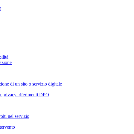
)
ilità
azione
ione di un sito o servizio digitale
va privacy, riferimenti DPO
olti nel servizio
ntervento