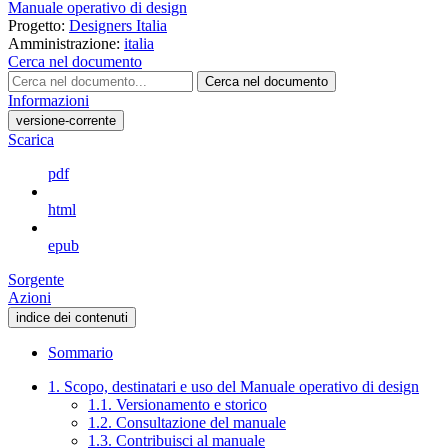
Manuale operativo di design
Progetto:
Designers Italia
Amministrazione:
italia
Cerca nel documento
Cerca nel documento
Informazioni
versione-corrente
Scarica
pdf
html
epub
Sorgente
Azioni
indice dei contenuti
Sommario
1. Scopo, destinatari e uso del Manuale operativo di design
1.1. Versionamento e storico
1.2. Consultazione del manuale
1.3. Contribuisci al manuale