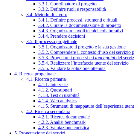
3.3.1. Coordinatore di progetto
3.3.2. Definire ruoli e responsabilità
3.4. Metodo di lavoro
3.4.1. Definire processi, strumenti e rituali
3.4.2. Curare la documentazione di progetto
3.4.3. Organizzare tavoli tecnici collaborativi
3.4.4. Prendere decisioni
3.5. Il processo progettuale
3.5.1. Organizzare il progetto e la sua gestione
3.5.2. Comprendere il contesto d’uso del servizio 
3.5.3. Progettare i processi e i
touchpoint
del servi
3.5.4. Realizzare l’interfaccia utente del servizio
3.5.5. Validare la soluzione ottenuta
4. Ricerca progettuale
4.1. Ricerca primaria
4.1.1. Interviste
4.1.2. Questionari
4.1.3. Test di usabilità
4.1.4. Web analytics
4.1.5. Strumenti di mappatura dell’esperienza uten
4.2. Ricerca secondaria
4.2.1. Ricerca documentale
4.2.2. Analisi benchmark
4.2.3. Valutazione euristica
5. Progettazione dei servizi