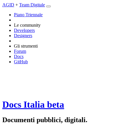
AGID
+
Team Digitale
Piano Triennale
Le community
Developers
Designers
Gli strumenti
Forum
Docs
GitHub
Docs Italia
beta
Documenti pubblici, digitali.