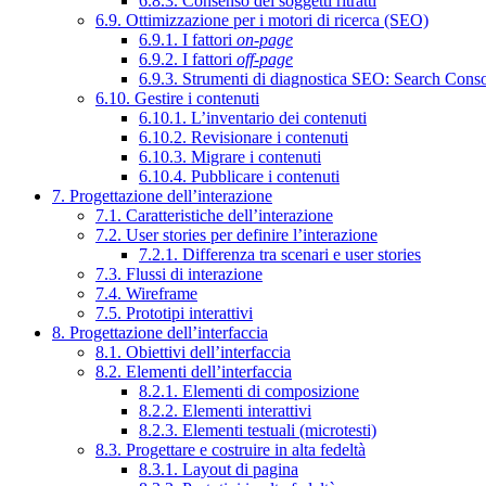
6.8.3. Consenso dei soggetti ritratti
6.9. Ottimizzazione per i motori di ricerca (SEO)
6.9.1. I fattori
on-page
6.9.2. I fattori
off-page
6.9.3. Strumenti di diagnostica SEO: Search Cons
6.10. Gestire i contenuti
6.10.1. L’inventario dei contenuti
6.10.2. Revisionare i contenuti
6.10.3. Migrare i contenuti
6.10.4. Pubblicare i contenuti
7. Progettazione dell’interazione
7.1. Caratteristiche dell’interazione
7.2. User stories per definire l’interazione
7.2.1. Differenza tra scenari e user stories
7.3. Flussi di interazione
7.4. Wireframe
7.5. Prototipi interattivi
8. Progettazione dell’interfaccia
8.1. Obiettivi dell’interfaccia
8.2. Elementi dell’interfaccia
8.2.1. Elementi di composizione
8.2.2. Elementi interattivi
8.2.3. Elementi testuali (microtesti)
8.3. Progettare e costruire in alta fedeltà
8.3.1. Layout di pagina