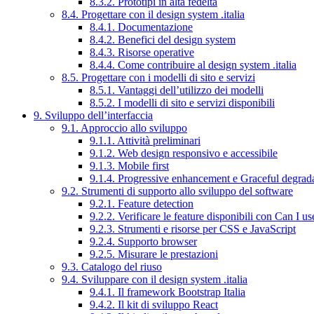
8.3.2. Prototipi in alta fedeltà
8.4. Progettare con il design system .italia
8.4.1. Documentazione
8.4.2. Benefici del design system
8.4.3. Risorse operative
8.4.4. Come contribuire al design system .italia
8.5. Progettare con i modelli di sito e servizi
8.5.1. Vantaggi dell’utilizzo dei modelli
8.5.2. I modelli di sito e servizi disponibili
9. Sviluppo dell’interfaccia
9.1. Approccio allo sviluppo
9.1.1. Attività preliminari
9.1.2. Web design responsivo e accessibile
9.1.3. Mobile first
9.1.4. Progressive enhancement e Graceful degrad
9.2. Strumenti di supporto allo sviluppo del software
9.2.1. Feature detection
9.2.2. Verificare le feature disponibili con Can I us
9.2.3. Strumenti e risorse per CSS e JavaScript
9.2.4. Supporto browser
9.2.5. Misurare le prestazioni
9.3. Catalogo del riuso
9.4. Sviluppare con il design system .italia
9.4.1. Il framework Bootstrap Italia
9.4.2. Il kit di sviluppo React