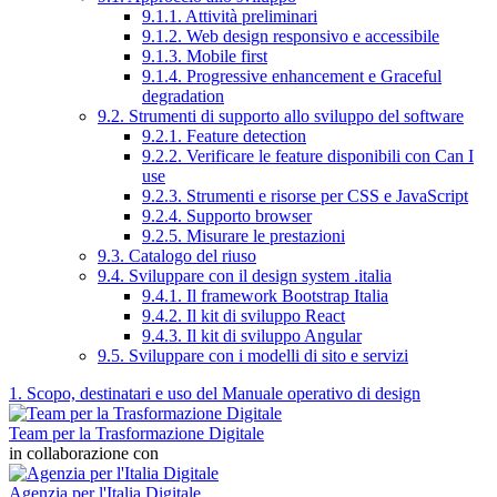
9.1.1. Attività preliminari
9.1.2. Web design responsivo e accessibile
9.1.3. Mobile first
9.1.4. Progressive enhancement e Graceful
degradation
9.2. Strumenti di supporto allo sviluppo del software
9.2.1. Feature detection
9.2.2. Verificare le feature disponibili con Can I
use
9.2.3. Strumenti e risorse per CSS e JavaScript
9.2.4. Supporto browser
9.2.5. Misurare le prestazioni
9.3. Catalogo del riuso
9.4. Sviluppare con il design system .italia
9.4.1. Il framework Bootstrap Italia
9.4.2. Il kit di sviluppo React
9.4.3. Il kit di sviluppo Angular
9.5. Sviluppare con i modelli di sito e servizi
1. Scopo, destinatari e uso del Manuale operativo di design
Team per la Trasformazione Digitale
in collaborazione con
Agenzia per l'Italia Digitale