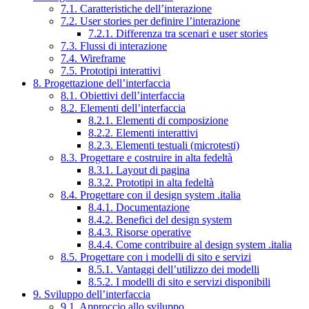
7.1. Caratteristiche dell’interazione
7.2. User stories per definire l’interazione
7.2.1. Differenza tra scenari e user stories
7.3. Flussi di interazione
7.4. Wireframe
7.5. Prototipi interattivi
8. Progettazione dell’interfaccia
8.1. Obiettivi dell’interfaccia
8.2. Elementi dell’interfaccia
8.2.1. Elementi di composizione
8.2.2. Elementi interattivi
8.2.3. Elementi testuali (microtesti)
8.3. Progettare e costruire in alta fedeltà
8.3.1. Layout di pagina
8.3.2. Prototipi in alta fedeltà
8.4. Progettare con il design system .italia
8.4.1. Documentazione
8.4.2. Benefici del design system
8.4.3. Risorse operative
8.4.4. Come contribuire al design system .italia
8.5. Progettare con i modelli di sito e servizi
8.5.1. Vantaggi dell’utilizzo dei modelli
8.5.2. I modelli di sito e servizi disponibili
9. Sviluppo dell’interfaccia
9.1. Approccio allo sviluppo