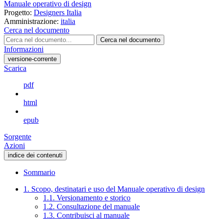
Manuale operativo di design
Progetto:
Designers Italia
Amministrazione:
italia
Cerca nel documento
Cerca nel documento
Informazioni
versione-corrente
Scarica
pdf
html
epub
Sorgente
Azioni
indice dei contenuti
Sommario
1. Scopo, destinatari e uso del Manuale operativo di design
1.1. Versionamento e storico
1.2. Consultazione del manuale
1.3. Contribuisci al manuale