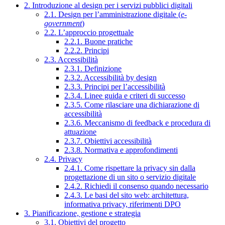
2. Introduzione al design per i servizi pubblici digitali
2.1. Design per l’amministrazione digitale (
e-
government
)
2.2. L’approccio progettuale
2.2.1. Buone pratiche
2.2.2. Principi
2.3. Accessibilità
2.3.1. Definizione
2.3.2. Accessibilità by design
2.3.3. Principi per l’accessibilità
2.3.4. Linee guida e criteri di successo
2.3.5. Come rilasciare una dichiarazione di
accessibilità
2.3.6. Meccanismo di feedback e procedura di
attuazione
2.3.7. Obiettivi accessibilità
2.3.8. Normativa e approfondimenti
2.4. Privacy
2.4.1. Come rispettare la privacy sin dalla
progettazione di un sito o servizio digitale
2.4.2. Richiedi il consenso quando necessario
2.4.3. Le basi del sito web: architettura,
informativa privacy, riferimenti DPO
3. Pianificazione, gestione e strategia
3.1. Obiettivi del progetto