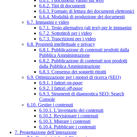
6.6.1. I documenti vanno sul web
6.6.2. Tipi di documenti
6.6.3. Formato di lettura dei documenti elettronici
6.6.4. Modalità di produzione dei documenti
6.7. Immagini e video
6.7.1. Testo alternativo (alt text) per le immagini
6.7.2. Sottotitoli per i video
6.7.3. Trascrizioni per i video
6.8. Proprietà intellettuale e privacy
6.8.1. Pubblicazione di contenuti prodotti dalla
Pubblica Amministrazione
6.8.2. Pubblicazione di contenuti non prodotti
dalla Pubblica Amministrazione
6.8.3. Consenso dei soggetti ritratti
6.9. Ottimizzazione per i motori di ricerca (SEO)
6.9.1. I fattori
on-page
6.9.2. I fattori
off-page
6.9.3. Strumenti di diagnostica SEO: Search
Console
6.10. Gestire i contenuti
6.10.1. L’inventario dei contenuti
6.10.2. Revisionare i contenuti
6.10.3. Migrare i contenuti
6.10.4. Pubblicare i contenuti
7. Progettazione dell’interazione