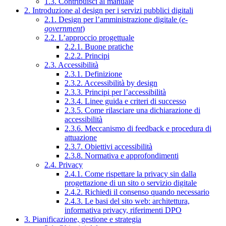
1.3. Contribuisci al manuale
2. Introduzione al design per i servizi pubblici digitali
2.1. Design per l’amministrazione digitale (
e-
government
)
2.2. L’approccio progettuale
2.2.1. Buone pratiche
2.2.2. Principi
2.3. Accessibilità
2.3.1. Definizione
2.3.2. Accessibilità by design
2.3.3. Principi per l’accessibilità
2.3.4. Linee guida e criteri di successo
2.3.5. Come rilasciare una dichiarazione di
accessibilità
2.3.6. Meccanismo di feedback e procedura di
attuazione
2.3.7. Obiettivi accessibilità
2.3.8. Normativa e approfondimenti
2.4. Privacy
2.4.1. Come rispettare la privacy sin dalla
progettazione di un sito o servizio digitale
2.4.2. Richiedi il consenso quando necessario
2.4.3. Le basi del sito web: architettura,
informativa privacy, riferimenti DPO
3. Pianificazione, gestione e strategia