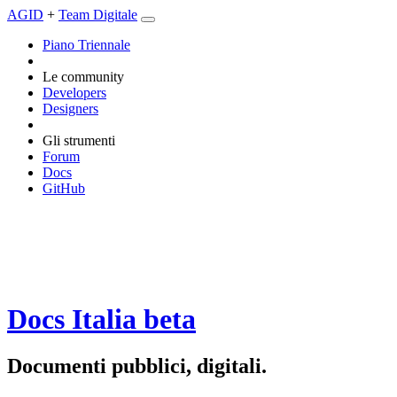
AGID
+
Team Digitale
Piano Triennale
Le community
Developers
Designers
Gli strumenti
Forum
Docs
GitHub
Docs Italia
beta
Documenti pubblici, digitali.