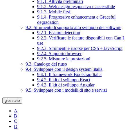
9.1.1. Attività preliminari
9.1.2. Web design responsivo e accessibile
9.1.3. Mobile first
9.1.4. Progressive enhancement e Graceful
degradation
9.2. Strumenti di supporto allo sviluppo del software
9.2.1. Feature detection
9.2.2. Verificare le feature disponibili con Can I
use
9.2.3. Strumenti e risorse per CSS e JavaScript
9.2.4. Supporto browser
9.2.5. Misurare le prestazioni
9.3. Catalogo del riuso
9.4. Sviluppare con il design system .italia
9.4.1. Il framework Bootstrap Italia
9.4.2. Il kit di sviluppo React
9.4.3. Il kit di sviluppo Angular
9.5. Sviluppare con i modelli di sito e servizi
glossario
A
B
C
D