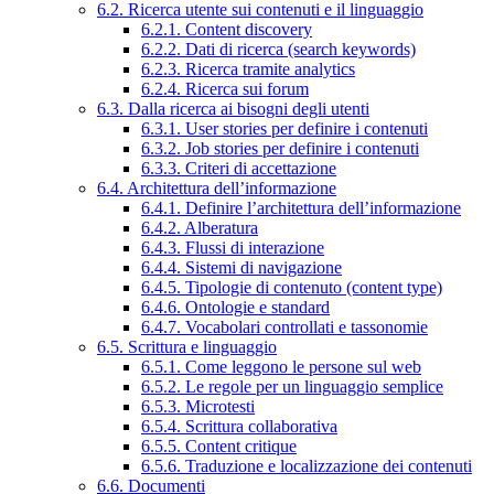
6.2. Ricerca utente sui contenuti e il linguaggio
6.2.1. Content discovery
6.2.2. Dati di ricerca (search keywords)
6.2.3. Ricerca tramite analytics
6.2.4. Ricerca sui forum
6.3. Dalla ricerca ai bisogni degli utenti
6.3.1. User stories per definire i contenuti
6.3.2. Job stories per definire i contenuti
6.3.3. Criteri di accettazione
6.4. Architettura dell’informazione
6.4.1. Definire l’architettura dell’informazione
6.4.2. Alberatura
6.4.3. Flussi di interazione
6.4.4. Sistemi di navigazione
6.4.5. Tipologie di contenuto (content type)
6.4.6. Ontologie e standard
6.4.7. Vocabolari controllati e tassonomie
6.5. Scrittura e linguaggio
6.5.1. Come leggono le persone sul web
6.5.2. Le regole per un linguaggio semplice
6.5.3. Microtesti
6.5.4. Scrittura collaborativa
6.5.5. Content critique
6.5.6. Traduzione e localizzazione dei contenuti
6.6. Documenti