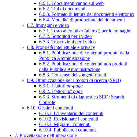
6.6.1. I documenti vanno sul web
6.6.2. Tipi di documenti
6.6.3. Formato di lettura dei documenti elettronici
6.6.4. Modalità di produzione dei documenti
6.7. Immagini e video
6.7.1. Testo alternativo (alt text) per le immagini
6.7.2. Sottotitoli per i video
6.7.3. Trascrizioni per i video
6.8. Proprietà intellettuale e privacy
6.8.1. Pubblicazione di contenuti prodotti dalla
Pubblica Amministrazione
6.8.2. Pubblicazione di contenuti non prodotti
dalla Pubblica Amministrazione
6.8.3. Consenso dei soggetti ritratti
6.9. Ottimizzazione per i motori di ricerca (SEO)
6.9.1. I fattori
on-page
6.9.2. I fattori
off-page
6.9.3. Strumenti di diagnostica SEO: Search
Console
6.10. Gestire i contenuti
6.10.1. L’inventario dei contenuti
6.10.2. Revisionare i contenuti
6.10.3. Migrare i contenuti
6.10.4. Pubblicare i contenuti
7. Progettazione dell’interazione