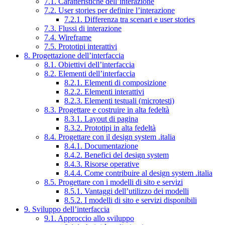
7.1. Caratteristiche dell’interazione
7.2. User stories per definire l’interazione
7.2.1. Differenza tra scenari e user stories
7.3. Flussi di interazione
7.4. Wireframe
7.5. Prototipi interattivi
8. Progettazione dell’interfaccia
8.1. Obiettivi dell’interfaccia
8.2. Elementi dell’interfaccia
8.2.1. Elementi di composizione
8.2.2. Elementi interattivi
8.2.3. Elementi testuali (microtesti)
8.3. Progettare e costruire in alta fedeltà
8.3.1. Layout di pagina
8.3.2. Prototipi in alta fedeltà
8.4. Progettare con il design system .italia
8.4.1. Documentazione
8.4.2. Benefici del design system
8.4.3. Risorse operative
8.4.4. Come contribuire al design system .italia
8.5. Progettare con i modelli di sito e servizi
8.5.1. Vantaggi dell’utilizzo dei modelli
8.5.2. I modelli di sito e servizi disponibili
9. Sviluppo dell’interfaccia
9.1. Approccio allo sviluppo