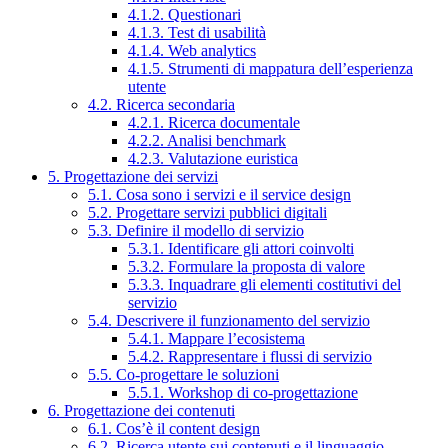
4.1.2. Questionari
4.1.3. Test di usabilità
4.1.4. Web analytics
4.1.5. Strumenti di mappatura dell’esperienza
utente
4.2. Ricerca secondaria
4.2.1. Ricerca documentale
4.2.2. Analisi benchmark
4.2.3. Valutazione euristica
5. Progettazione dei servizi
5.1. Cosa sono i servizi e il service design
5.2. Progettare servizi pubblici digitali
5.3. Definire il modello di servizio
5.3.1. Identificare gli attori coinvolti
5.3.2. Formulare la proposta di valore
5.3.3. Inquadrare gli elementi costitutivi del
servizio
5.4. Descrivere il funzionamento del servizio
5.4.1. Mappare l’ecosistema
5.4.2. Rappresentare i flussi di servizio
5.5. Co-progettare le soluzioni
5.5.1. Workshop di co-progettazione
6. Progettazione dei contenuti
6.1. Cos’è il content design
6.2. Ricerca utente sui contenuti e il linguaggio