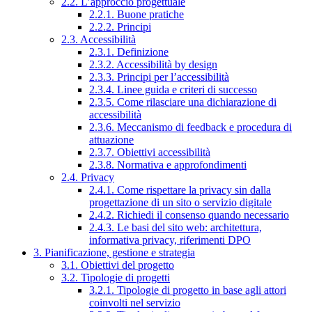
2.2. L’approccio progettuale
2.2.1. Buone pratiche
2.2.2. Principi
2.3. Accessibilità
2.3.1. Definizione
2.3.2. Accessibilità by design
2.3.3. Principi per l’accessibilità
2.3.4. Linee guida e criteri di successo
2.3.5. Come rilasciare una dichiarazione di
accessibilità
2.3.6. Meccanismo di feedback e procedura di
attuazione
2.3.7. Obiettivi accessibilità
2.3.8. Normativa e approfondimenti
2.4. Privacy
2.4.1. Come rispettare la privacy sin dalla
progettazione di un sito o servizio digitale
2.4.2. Richiedi il consenso quando necessario
2.4.3. Le basi del sito web: architettura,
informativa privacy, riferimenti DPO
3. Pianificazione, gestione e strategia
3.1. Obiettivi del progetto
3.2. Tipologie di progetti
3.2.1. Tipologie di progetto in base agli attori
coinvolti nel servizio