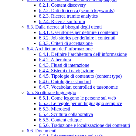
6.2.1. Content discovery
6.2.2. Dati di ricerca (search keywords)
6.2.3. Ricerca tramite analytics
6.2.4. Ricerca sui forum
6.3. Dalla ricerca ai bisogni degli utenti
6.3.1. User stories per definire i contenuti
6.3.2. Job stories per definire i contenuti
6.3.3. Criteri di accettazione
6.4. Architettura dell’informazione
6.4.1. Definire l’architettura dell’informazione
6.4.2. Alberatura
6.4.3. Flussi di interazione
6.4.4. Sistemi di navigazione
6.4.5. Tipologie di contenuto (content type)
6.4.6. Ontologie e standard
6.4.7. Vocabolari controllati e tassonomie
6.5. Scrittura e linguaggio
6.5.1. Come leggono le persone sul web
6.5.2. Le regole per un linguaggio semplice
6.5.3. Microtesti
6.5.4. Scrittura collaborativa
6.5.5. Content critique
6.5.6. Traduzione e localizzazione dei contenuti
6.6. Documenti