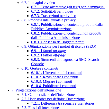
6.7. Immagini e video
6.7.1. Testo alternativo (alt text) per le immagini
6.7.2. Sottotitoli per i video
6.7.3. Trascrizioni per i video
6.8. Proprietà intellettuale e privacy
6.8.1. Pubblicazione di contenuti prodotti dalla
Pubblica Amministrazione
6.8.2. Pubblicazione di contenuti non prodotti
dalla Pubblica Amministrazione
6.8.3. Consenso dei soggetti ritratti
6.9. Ottimizzazione per i motori di ricerca (SEO)
6.9.1. I fattori
on-page
6.9.2. I fattori
off-page
6.9.3. Strumenti di diagnostica SEO: Search
Console
6.10. Gestire i contenuti
6.10.1. L’inventario dei contenuti
6.10.2. Revisionare i contenuti
6.10.3. Migrare i contenuti
6.10.4. Pubblicare i contenuti
7. Progettazione dell’interazione
7.1. Caratteristiche dell’interazione
7.2. User stories per definire l’interazione
7.2.1. Differenza tra scenari e user stories
7.3. Flussi di interazione