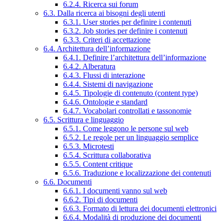
6.2.4. Ricerca sui forum
6.3. Dalla ricerca ai bisogni degli utenti
6.3.1. User stories per definire i contenuti
6.3.2. Job stories per definire i contenuti
6.3.3. Criteri di accettazione
6.4. Architettura dell’informazione
6.4.1. Definire l’architettura dell’informazione
6.4.2. Alberatura
6.4.3. Flussi di interazione
6.4.4. Sistemi di navigazione
6.4.5. Tipologie di contenuto (content type)
6.4.6. Ontologie e standard
6.4.7. Vocabolari controllati e tassonomie
6.5. Scrittura e linguaggio
6.5.1. Come leggono le persone sul web
6.5.2. Le regole per un linguaggio semplice
6.5.3. Microtesti
6.5.4. Scrittura collaborativa
6.5.5. Content critique
6.5.6. Traduzione e localizzazione dei contenuti
6.6. Documenti
6.6.1. I documenti vanno sul web
6.6.2. Tipi di documenti
6.6.3. Formato di lettura dei documenti elettronici
6.6.4. Modalità di produzione dei documenti