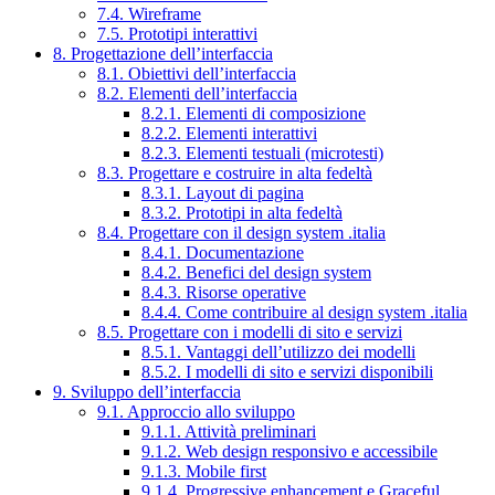
7.4. Wireframe
7.5. Prototipi interattivi
8. Progettazione dell’interfaccia
8.1. Obiettivi dell’interfaccia
8.2. Elementi dell’interfaccia
8.2.1. Elementi di composizione
8.2.2. Elementi interattivi
8.2.3. Elementi testuali (microtesti)
8.3. Progettare e costruire in alta fedeltà
8.3.1. Layout di pagina
8.3.2. Prototipi in alta fedeltà
8.4. Progettare con il design system .italia
8.4.1. Documentazione
8.4.2. Benefici del design system
8.4.3. Risorse operative
8.4.4. Come contribuire al design system .italia
8.5. Progettare con i modelli di sito e servizi
8.5.1. Vantaggi dell’utilizzo dei modelli
8.5.2. I modelli di sito e servizi disponibili
9. Sviluppo dell’interfaccia
9.1. Approccio allo sviluppo
9.1.1. Attività preliminari
9.1.2. Web design responsivo e accessibile
9.1.3. Mobile first
9.1.4. Progressive enhancement e Graceful