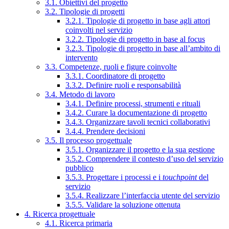
3.1. Obiettivi del progetto
3.2. Tipologie di progetti
3.2.1. Tipologie di progetto in base agli attori
coinvolti nel servizio
3.2.2. Tipologie di progetto in base al focus
3.2.3. Tipologie di progetto in base all’ambito di
intervento
3.3. Competenze, ruoli e figure coinvolte
3.3.1. Coordinatore di progetto
3.3.2. Definire ruoli e responsabilità
3.4. Metodo di lavoro
3.4.1. Definire processi, strumenti e rituali
3.4.2. Curare la documentazione di progetto
3.4.3. Organizzare tavoli tecnici collaborativi
3.4.4. Prendere decisioni
3.5. Il processo progettuale
3.5.1. Organizzare il progetto e la sua gestione
3.5.2. Comprendere il contesto d’uso del servizio
pubblico
3.5.3. Progettare i processi e i
touchpoint
del
servizio
3.5.4. Realizzare l’interfaccia utente del servizio
3.5.5. Validare la soluzione ottenuta
4. Ricerca progettuale
4.1. Ricerca primaria