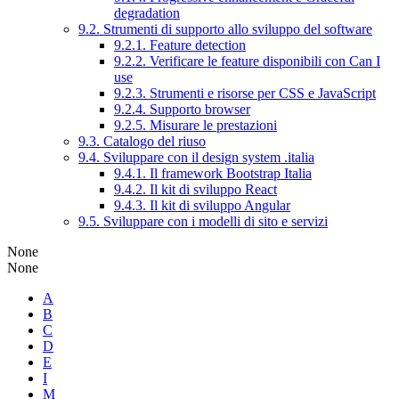
degradation
9.2. Strumenti di supporto allo sviluppo del software
9.2.1. Feature detection
9.2.2. Verificare le feature disponibili con Can I
use
9.2.3. Strumenti e risorse per CSS e JavaScript
9.2.4. Supporto browser
9.2.5. Misurare le prestazioni
9.3. Catalogo del riuso
9.4. Sviluppare con il design system .italia
9.4.1. Il framework Bootstrap Italia
9.4.2. Il kit di sviluppo React
9.4.3. Il kit di sviluppo Angular
9.5. Sviluppare con i modelli di sito e servizi
None
None
A
B
C
D
E
I
M