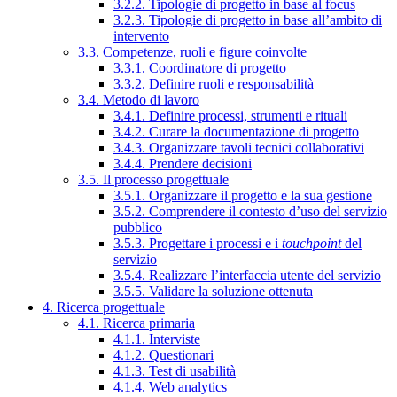
3.2.2. Tipologie di progetto in base al focus
3.2.3. Tipologie di progetto in base all’ambito di
intervento
3.3. Competenze, ruoli e figure coinvolte
3.3.1. Coordinatore di progetto
3.3.2. Definire ruoli e responsabilità
3.4. Metodo di lavoro
3.4.1. Definire processi, strumenti e rituali
3.4.2. Curare la documentazione di progetto
3.4.3. Organizzare tavoli tecnici collaborativi
3.4.4. Prendere decisioni
3.5. Il processo progettuale
3.5.1. Organizzare il progetto e la sua gestione
3.5.2. Comprendere il contesto d’uso del servizio
pubblico
3.5.3. Progettare i processi e i
touchpoint
del
servizio
3.5.4. Realizzare l’interfaccia utente del servizio
3.5.5. Validare la soluzione ottenuta
4. Ricerca progettuale
4.1. Ricerca primaria
4.1.1. Interviste
4.1.2. Questionari
4.1.3. Test di usabilità
4.1.4. Web analytics