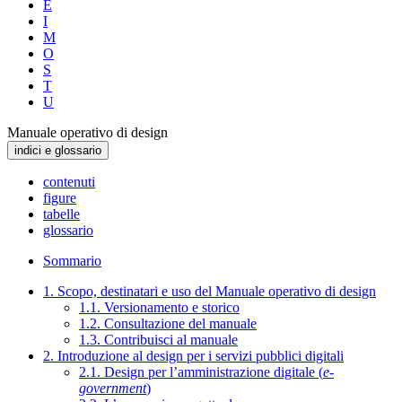
E
I
M
O
S
T
U
Manuale operativo di design
indici e glossario
contenuti
figure
tabelle
glossario
Sommario
1. Scopo, destinatari e uso del Manuale operativo di design
1.1. Versionamento e storico
1.2. Consultazione del manuale
1.3. Contribuisci al manuale
2. Introduzione al design per i servizi pubblici digitali
2.1. Design per l’amministrazione digitale (
e-
government
)