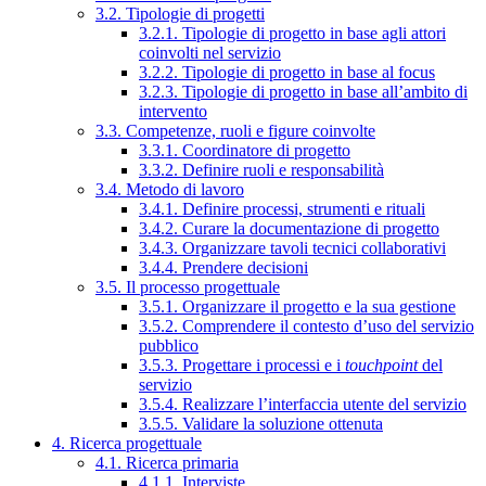
3.2. Tipologie di progetti
3.2.1. Tipologie di progetto in base agli attori
coinvolti nel servizio
3.2.2. Tipologie di progetto in base al focus
3.2.3. Tipologie di progetto in base all’ambito di
intervento
3.3. Competenze, ruoli e figure coinvolte
3.3.1. Coordinatore di progetto
3.3.2. Definire ruoli e responsabilità
3.4. Metodo di lavoro
3.4.1. Definire processi, strumenti e rituali
3.4.2. Curare la documentazione di progetto
3.4.3. Organizzare tavoli tecnici collaborativi
3.4.4. Prendere decisioni
3.5. Il processo progettuale
3.5.1. Organizzare il progetto e la sua gestione
3.5.2. Comprendere il contesto d’uso del servizio
pubblico
3.5.3. Progettare i processi e i
touchpoint
del
servizio
3.5.4. Realizzare l’interfaccia utente del servizio
3.5.5. Validare la soluzione ottenuta
4. Ricerca progettuale
4.1. Ricerca primaria
4.1.1. Interviste