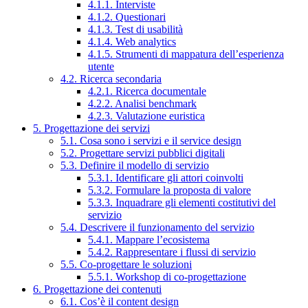
4.1.1. Interviste
4.1.2. Questionari
4.1.3. Test di usabilità
4.1.4. Web analytics
4.1.5. Strumenti di mappatura dell’esperienza
utente
4.2. Ricerca secondaria
4.2.1. Ricerca documentale
4.2.2. Analisi benchmark
4.2.3. Valutazione euristica
5. Progettazione dei servizi
5.1. Cosa sono i servizi e il service design
5.2. Progettare servizi pubblici digitali
5.3. Definire il modello di servizio
5.3.1. Identificare gli attori coinvolti
5.3.2. Formulare la proposta di valore
5.3.3. Inquadrare gli elementi costitutivi del
servizio
5.4. Descrivere il funzionamento del servizio
5.4.1. Mappare l’ecosistema
5.4.2. Rappresentare i flussi di servizio
5.5. Co-progettare le soluzioni
5.5.1. Workshop di co-progettazione
6. Progettazione dei contenuti
6.1. Cos’è il content design