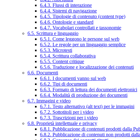
6.4.3. Flussi di interazione
6.4.4. Sistemi di navigazione
6.4.5. Tipologie di contenuto (content type)
6.4.6. Ontologie e standard
6.4.7. Vocabolari controllati e tassonomie
6.5. Scrittura e linguaggio
6.5.1. Come leggono le persone sul web
6.5.2. Le regole per un linguaggio semplice
6.5.3. Microtesti
6.5.4. Scrittura collaborativa
6.5.5. Content critique
6.5.6. Traduzione e localizzazione dei contenuti
6.6. Documenti
6.6.1. I documenti vanno sul web
6.6.2. Tipi di documenti
6.6.3. Formato di lettura dei documenti elettronici
6.6.4. Modalità di produzione dei documenti
6.7. Immagini e video
6.7.1. Testo alternativo (alt text) per le immagini
6.7.2. Sottotitoli per i video
6.7.3. Trascrizioni per i video
6.8. Proprietà intellettuale e privacy
6.8.1. Pubblicazione di contenuti prodotti dalla P
6.8.2. Pubblicazione di contenuti non prodotti dal