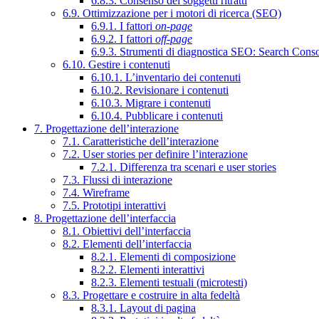
6.8.3. Consenso dei soggetti ritratti
6.9. Ottimizzazione per i motori di ricerca (SEO)
6.9.1. I fattori
on-page
6.9.2. I fattori
off-page
6.9.3. Strumenti di diagnostica SEO: Search Cons
6.10. Gestire i contenuti
6.10.1. L’inventario dei contenuti
6.10.2. Revisionare i contenuti
6.10.3. Migrare i contenuti
6.10.4. Pubblicare i contenuti
7. Progettazione dell’interazione
7.1. Caratteristiche dell’interazione
7.2. User stories per definire l’interazione
7.2.1. Differenza tra scenari e user stories
7.3. Flussi di interazione
7.4. Wireframe
7.5. Prototipi interattivi
8. Progettazione dell’interfaccia
8.1. Obiettivi dell’interfaccia
8.2. Elementi dell’interfaccia
8.2.1. Elementi di composizione
8.2.2. Elementi interattivi
8.2.3. Elementi testuali (microtesti)
8.3. Progettare e costruire in alta fedeltà
8.3.1. Layout di pagina