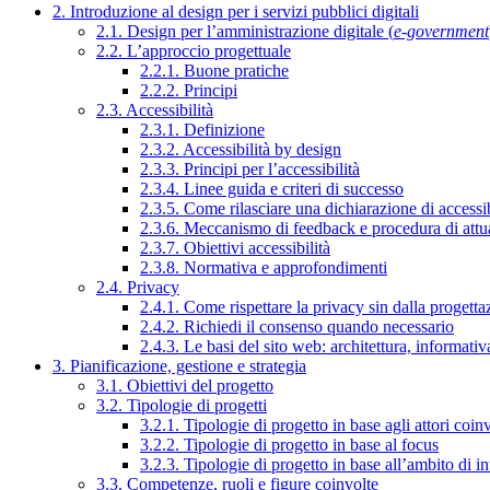
2. Introduzione al design per i servizi pubblici digitali
2.1. Design per l’amministrazione digitale (
e-government
2.2. L’approccio progettuale
2.2.1. Buone pratiche
2.2.2. Principi
2.3. Accessibilità
2.3.1. Definizione
2.3.2. Accessibilità by design
2.3.3. Principi per l’accessibilità
2.3.4. Linee guida e criteri di successo
2.3.5. Come rilasciare una dichiarazione di accessib
2.3.6. Meccanismo di feedback e procedura di attu
2.3.7. Obiettivi accessibilità
2.3.8. Normativa e approfondimenti
2.4. Privacy
2.4.1. Come rispettare la privacy sin dalla progettaz
2.4.2. Richiedi il consenso quando necessario
2.4.3. Le basi del sito web: architettura, informati
3. Pianificazione, gestione e strategia
3.1. Obiettivi del progetto
3.2. Tipologie di progetti
3.2.1. Tipologie di progetto in base agli attori coinv
3.2.2. Tipologie di progetto in base al focus
3.2.3. Tipologie di progetto in base all’ambito di i
3.3. Competenze, ruoli e figure coinvolte