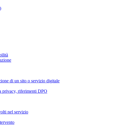
)
ilità
azione
ione di un sito o servizio digitale
va privacy, riferimenti DPO
olti nel servizio
ntervento