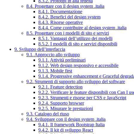
8.3.2. Prototipi in alta fedeltà
8.4. Progettare con il design system .italia
8.4.1. Documentazione
8.4.2. Benefici del design system
8.4.3. Risorse operative
8.4.4. Come contribuire al design system .italia
8.5. Progettare con i modelli di sito e servizi
8.5.1. Vantaggi dell’utilizzo dei modelli
8.5.2. I modelli di sito e servizi disponibili
9. Sviluppo dell’interfaccia
9.1. Approccio allo sviluppo
9.1.1. Attività preliminari
9.1.2. Web design responsivo e accessibile
9.1.3. Mobile first
9.1.4. Progressive enhancement e Graceful degrad
9.2. Strumenti di supporto allo sviluppo del software
9.2.1. Feature detection
9.2.2. Verificare le feature disponibili con Can I us
9.2.3. Strumenti e risorse per CSS e JavaScript
9.2.4. Supporto browser
9.2.5. Misurare le prestazioni
9.3. Catalogo del riuso
9.4. Sviluppare con il design system .italia
9.4.1. Il framework Bootstrap Italia
9.4.2. Il kit di sviluppo React