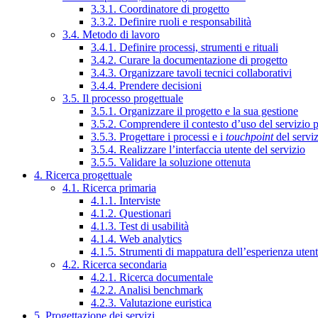
3.3.1. Coordinatore di progetto
3.3.2. Definire ruoli e responsabilità
3.4. Metodo di lavoro
3.4.1. Definire processi, strumenti e rituali
3.4.2. Curare la documentazione di progetto
3.4.3. Organizzare tavoli tecnici collaborativi
3.4.4. Prendere decisioni
3.5. Il processo progettuale
3.5.1. Organizzare il progetto e la sua gestione
3.5.2. Comprendere il contesto d’uso del servizio 
3.5.3. Progettare i processi e i
touchpoint
del servi
3.5.4. Realizzare l’interfaccia utente del servizio
3.5.5. Validare la soluzione ottenuta
4. Ricerca progettuale
4.1. Ricerca primaria
4.1.1. Interviste
4.1.2. Questionari
4.1.3. Test di usabilità
4.1.4. Web analytics
4.1.5. Strumenti di mappatura dell’esperienza uten
4.2. Ricerca secondaria
4.2.1. Ricerca documentale
4.2.2. Analisi benchmark
4.2.3. Valutazione euristica
5. Progettazione dei servizi