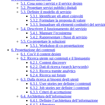
5.1. Cosa sono i servizi e il service design
5.2. Progettare servizi pubblici digitali
5.3. Definire il modello di servizio
5.3.1. Identificare gli attori coinvolti
5.3.2. Formulare la proposta di valore
5.3.3. Inquadrare gli elementi costitutivi del serviz
5.4. Descrivere il funzionamento del servizio
5.4.1. Mappare l’ecosistema
5.4.2. Rappresentare i flussi di servizio
5.5. Co-progettare le soluzioni
5.5.1. Workshop di co-progettazione
6. Progettazione dei contenuti
6.1. Cos’è il content design
6.2. Ricerca utente sui contenuti e il linguaggio
6.2.1. Content discovery
6.2.2. Dati di ricerca (search keywords)
6.2.3. Ricerca tramite analytics
6.2.4. Ricerca sui forum
6.3. Dalla ricerca ai bisogni degli utenti
6.3.1. User stories per definire i contenuti
6.3.2. Job stories per definire i contenuti
6.3.3. Criteri di accettazione
6.4. Architettura dell’informazione
6.4.1. Definire l’architettura dell’informazione
6.4.2. Alberatura