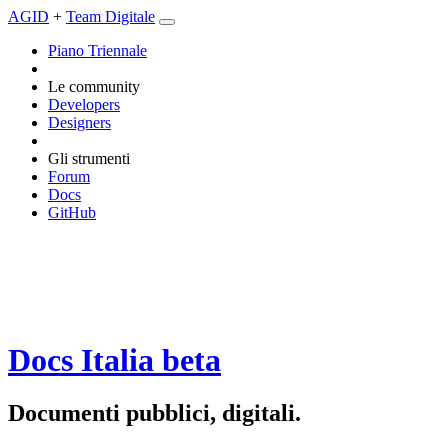
AGID
+
Team Digitale
Piano Triennale
Le community
Developers
Designers
Gli strumenti
Forum
Docs
GitHub
Docs Italia
beta
Documenti pubblici, digitali.