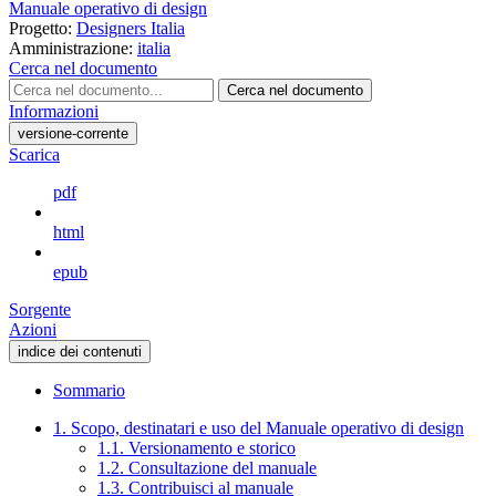
Manuale operativo di design
Progetto:
Designers Italia
Amministrazione:
italia
Cerca nel documento
Cerca nel documento
Informazioni
versione-corrente
Scarica
pdf
html
epub
Sorgente
Azioni
indice dei contenuti
Sommario
1. Scopo, destinatari e uso del Manuale operativo di design
1.1. Versionamento e storico
1.2. Consultazione del manuale
1.3. Contribuisci al manuale