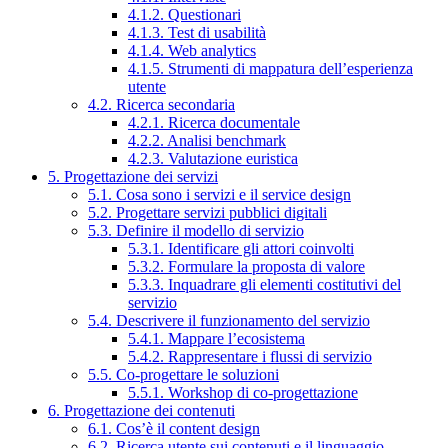
4.1.2. Questionari
4.1.3. Test di usabilità
4.1.4. Web analytics
4.1.5. Strumenti di mappatura dell’esperienza
utente
4.2. Ricerca secondaria
4.2.1. Ricerca documentale
4.2.2. Analisi benchmark
4.2.3. Valutazione euristica
5. Progettazione dei servizi
5.1. Cosa sono i servizi e il service design
5.2. Progettare servizi pubblici digitali
5.3. Definire il modello di servizio
5.3.1. Identificare gli attori coinvolti
5.3.2. Formulare la proposta di valore
5.3.3. Inquadrare gli elementi costitutivi del
servizio
5.4. Descrivere il funzionamento del servizio
5.4.1. Mappare l’ecosistema
5.4.2. Rappresentare i flussi di servizio
5.5. Co-progettare le soluzioni
5.5.1. Workshop di co-progettazione
6. Progettazione dei contenuti
6.1. Cos’è il content design
6.2. Ricerca utente sui contenuti e il linguaggio