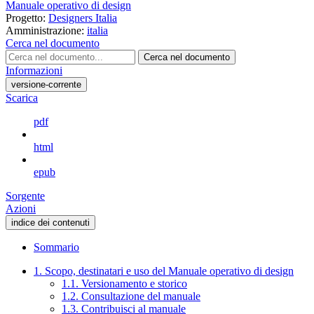
Manuale operativo di design
Progetto:
Designers Italia
Amministrazione:
italia
Cerca nel documento
Cerca nel documento
Informazioni
versione-corrente
Scarica
pdf
html
epub
Sorgente
Azioni
indice dei contenuti
Sommario
1. Scopo, destinatari e uso del Manuale operativo di design
1.1. Versionamento e storico
1.2. Consultazione del manuale
1.3. Contribuisci al manuale