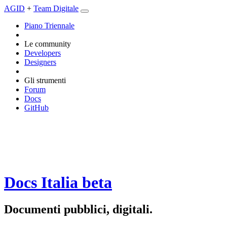
AGID
+
Team Digitale
Piano Triennale
Le community
Developers
Designers
Gli strumenti
Forum
Docs
GitHub
Docs Italia
beta
Documenti pubblici, digitali.