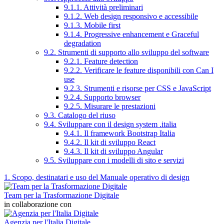
9.1.1. Attività preliminari
9.1.2. Web design responsivo e accessibile
9.1.3. Mobile first
9.1.4. Progressive enhancement e Graceful
degradation
9.2. Strumenti di supporto allo sviluppo del software
9.2.1. Feature detection
9.2.2. Verificare le feature disponibili con Can I
use
9.2.3. Strumenti e risorse per CSS e JavaScript
9.2.4. Supporto browser
9.2.5. Misurare le prestazioni
9.3. Catalogo del riuso
9.4. Sviluppare con il design system .italia
9.4.1. Il framework Bootstrap Italia
9.4.2. Il kit di sviluppo React
9.4.3. Il kit di sviluppo Angular
9.5. Sviluppare con i modelli di sito e servizi
1. Scopo, destinatari e uso del Manuale operativo di design
Team per la Trasformazione Digitale
in collaborazione con
Agenzia per l'Italia Digitale