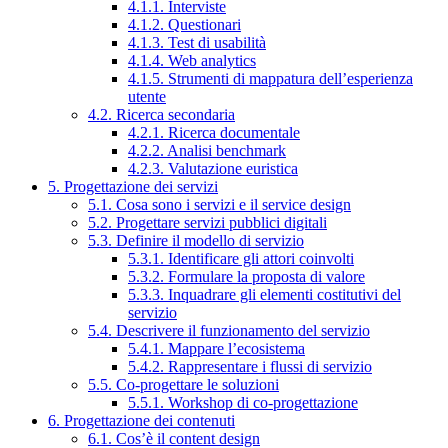
4.1.1. Interviste
4.1.2. Questionari
4.1.3. Test di usabilità
4.1.4. Web analytics
4.1.5. Strumenti di mappatura dell’esperienza
utente
4.2. Ricerca secondaria
4.2.1. Ricerca documentale
4.2.2. Analisi benchmark
4.2.3. Valutazione euristica
5. Progettazione dei servizi
5.1. Cosa sono i servizi e il service design
5.2. Progettare servizi pubblici digitali
5.3. Definire il modello di servizio
5.3.1. Identificare gli attori coinvolti
5.3.2. Formulare la proposta di valore
5.3.3. Inquadrare gli elementi costitutivi del
servizio
5.4. Descrivere il funzionamento del servizio
5.4.1. Mappare l’ecosistema
5.4.2. Rappresentare i flussi di servizio
5.5. Co-progettare le soluzioni
5.5.1. Workshop di co-progettazione
6. Progettazione dei contenuti
6.1. Cos’è il content design