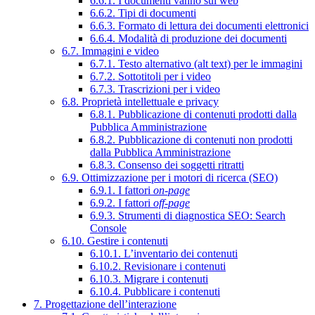
6.6.1. I documenti vanno sul web
6.6.2. Tipi di documenti
6.6.3. Formato di lettura dei documenti elettronici
6.6.4. Modalità di produzione dei documenti
6.7. Immagini e video
6.7.1. Testo alternativo (alt text) per le immagini
6.7.2. Sottotitoli per i video
6.7.3. Trascrizioni per i video
6.8. Proprietà intellettuale e privacy
6.8.1. Pubblicazione di contenuti prodotti dalla
Pubblica Amministrazione
6.8.2. Pubblicazione di contenuti non prodotti
dalla Pubblica Amministrazione
6.8.3. Consenso dei soggetti ritratti
6.9. Ottimizzazione per i motori di ricerca (SEO)
6.9.1. I fattori
on-page
6.9.2. I fattori
off-page
6.9.3. Strumenti di diagnostica SEO: Search
Console
6.10. Gestire i contenuti
6.10.1. L’inventario dei contenuti
6.10.2. Revisionare i contenuti
6.10.3. Migrare i contenuti
6.10.4. Pubblicare i contenuti
7. Progettazione dell’interazione