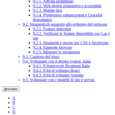
9.1.1. Attività preliminari
9.1.2. Web design responsivo e accessibile
9.1.3. Mobile first
9.1.4. Progressive enhancement e Graceful
degradation
9.2. Strumenti di supporto allo sviluppo del software
9.2.1. Feature detection
9.2.2. Verificare le feature disponibili con Can I
use
9.2.3. Strumenti e risorse per CSS e JavaScript
9.2.4. Supporto browser
9.2.5. Misurare le prestazioni
9.3. Catalogo del riuso
9.4. Sviluppare con il design system .italia
9.4.1. Il framework Bootstrap Italia
9.4.2. Il kit di sviluppo React
9.4.3. Il kit di sviluppo Angular
9.5. Sviluppare con i modelli di sito e servizi
glossario
A
B
C
D