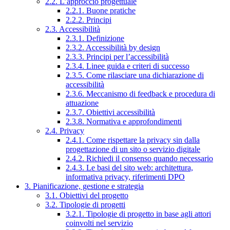
2.2. L’approccio progettuale
2.2.1. Buone pratiche
2.2.2. Principi
2.3. Accessibilità
2.3.1. Definizione
2.3.2. Accessibilità by design
2.3.3. Principi per l’accessibilità
2.3.4. Linee guida e criteri di successo
2.3.5. Come rilasciare una dichiarazione di
accessibilità
2.3.6. Meccanismo di feedback e procedura di
attuazione
2.3.7. Obiettivi accessibilità
2.3.8. Normativa e approfondimenti
2.4. Privacy
2.4.1. Come rispettare la privacy sin dalla
progettazione di un sito o servizio digitale
2.4.2. Richiedi il consenso quando necessario
2.4.3. Le basi del sito web: architettura,
informativa privacy, riferimenti DPO
3. Pianificazione, gestione e strategia
3.1. Obiettivi del progetto
3.2. Tipologie di progetti
3.2.1. Tipologie di progetto in base agli attori
coinvolti nel servizio