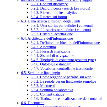
6.2.1. Content discovery
6.2.2. Dati di ricerca (search keywords)
6.2.3. Ricerca tramite analytics
6.2.4. Ricerca sui forum
6.3. Dalla ricerca ai bisogni degli utenti
6.3.1. User stories per definire i contenuti
6.3.2. Job stories per definire i contenuti
6.3.3. Criteri di accettazione
6.4. Architettura dell’informazione
6.4.1. Definire l’architettura dell’informazione
6.4.2. Alberatura
6.4.3. Flussi di interazione
6.4.4. Sistemi di navigazione
6.4.5. Tipologie di contenuto (content type)
6.4.6. Ontologie e standard
6.4.7. Vocabolari controllati e tassonomie
6.5. Scrittura e linguaggio
6.5.1. Come leggono le persone sul web
6.5.2. Le regole per un linguaggio semplice
6.5.3. Microtesti
6.5.4. Scrittura collaborativa
6.5.5. Content critique
6.5.6. Traduzione e localizzazione dei contenuti
6.6. Documenti