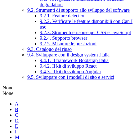
degradation
9.2. Strumenti di supporto allo sviluppo del software
9.2.1. Feature detection
9.2.2. Verificare le feature disponibili con Can I
use
9.2.3. Strumenti e risorse per CSS e JavaScript
9.2.4. Supporto browser
9.2.5. Misurare le prestazioni
9.3. Catalogo del riuso
9.4. Sviluppare con il design system .italia
9.4.1. Il framework Bootstrap Italia
9.4.2. Il kit di sviluppo React
9.4.3. Il kit di sviluppo Angular
9.5. Sviluppare con i modelli di sito e servizi
None
None
A
B
C
D
E
I
M