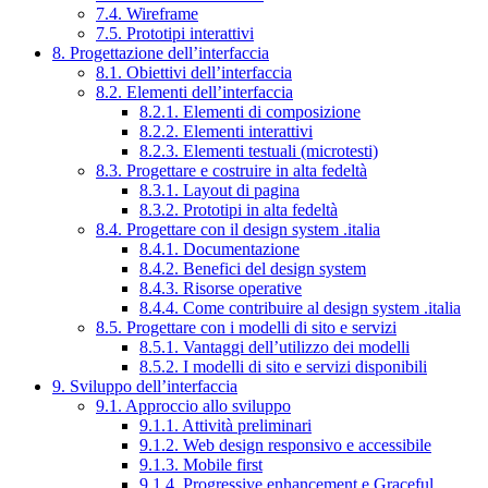
7.4. Wireframe
7.5. Prototipi interattivi
8. Progettazione dell’interfaccia
8.1. Obiettivi dell’interfaccia
8.2. Elementi dell’interfaccia
8.2.1. Elementi di composizione
8.2.2. Elementi interattivi
8.2.3. Elementi testuali (microtesti)
8.3. Progettare e costruire in alta fedeltà
8.3.1. Layout di pagina
8.3.2. Prototipi in alta fedeltà
8.4. Progettare con il design system .italia
8.4.1. Documentazione
8.4.2. Benefici del design system
8.4.3. Risorse operative
8.4.4. Come contribuire al design system .italia
8.5. Progettare con i modelli di sito e servizi
8.5.1. Vantaggi dell’utilizzo dei modelli
8.5.2. I modelli di sito e servizi disponibili
9. Sviluppo dell’interfaccia
9.1. Approccio allo sviluppo
9.1.1. Attività preliminari
9.1.2. Web design responsivo e accessibile
9.1.3. Mobile first
9.1.4. Progressive enhancement e Graceful