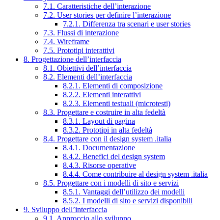
7.1. Caratteristiche dell’interazione
7.2. User stories per definire l’interazione
7.2.1. Differenza tra scenari e user stories
7.3. Flussi di interazione
7.4. Wireframe
7.5. Prototipi interattivi
8. Progettazione dell’interfaccia
8.1. Obiettivi dell’interfaccia
8.2. Elementi dell’interfaccia
8.2.1. Elementi di composizione
8.2.2. Elementi interattivi
8.2.3. Elementi testuali (microtesti)
8.3. Progettare e costruire in alta fedeltà
8.3.1. Layout di pagina
8.3.2. Prototipi in alta fedeltà
8.4. Progettare con il design system .italia
8.4.1. Documentazione
8.4.2. Benefici del design system
8.4.3. Risorse operative
8.4.4. Come contribuire al design system .italia
8.5. Progettare con i modelli di sito e servizi
8.5.1. Vantaggi dell’utilizzo dei modelli
8.5.2. I modelli di sito e servizi disponibili
9. Sviluppo dell’interfaccia
9.1. Approccio allo sviluppo