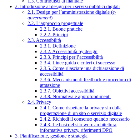
1.3. Contribuisci al manuale
2. Introduzione al design per i servizi pubblici digitali
2.1. Design per l’amministrazione digitale (
e-
government
)
2.2. L’approccio progettuale
2.2.1. Buone pratiche
2.2.2. Principi
2.3. Accessibilità
2.3.1. Definizione
2.3.2. Accessibilità by design
2.3.3. Principi per l’accessibilità
2.3.4. Linee guida e criteri di successo
2.3.5. Come rilasciare una dichiarazione di
accessibilità
2.3.6. Meccanismo di feedback e procedura di
attuazione
2.3.7. Obiettivi accessibilità
2.3.8. Normativa e approfondimenti
2.4. Privacy
2.4.1. Come rispettare la privacy sin dalla
progettazione di un sito o servizio digitale
2.4.2. Richiedi il consenso quando necessario
2.4.3. Le basi del sito web: architettura,
informativa privacy, riferimenti DPO
3. Pianificazione, gestione e strategia