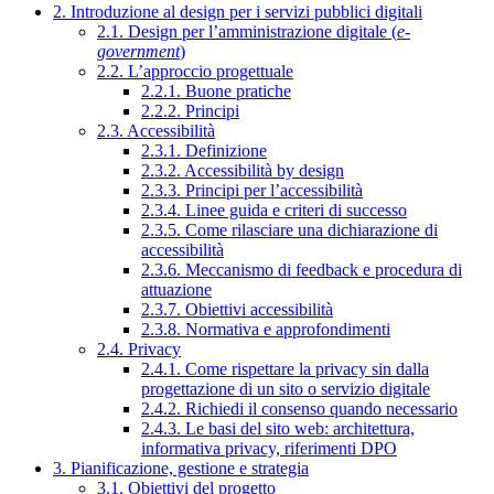
2. Introduzione al design per i servizi pubblici digitali
2.1. Design per l’amministrazione digitale (
e-
government
)
2.2. L’approccio progettuale
2.2.1. Buone pratiche
2.2.2. Principi
2.3. Accessibilità
2.3.1. Definizione
2.3.2. Accessibilità by design
2.3.3. Principi per l’accessibilità
2.3.4. Linee guida e criteri di successo
2.3.5. Come rilasciare una dichiarazione di
accessibilità
2.3.6. Meccanismo di feedback e procedura di
attuazione
2.3.7. Obiettivi accessibilità
2.3.8. Normativa e approfondimenti
2.4. Privacy
2.4.1. Come rispettare la privacy sin dalla
progettazione di un sito o servizio digitale
2.4.2. Richiedi il consenso quando necessario
2.4.3. Le basi del sito web: architettura,
informativa privacy, riferimenti DPO
3. Pianificazione, gestione e strategia
3.1. Obiettivi del progetto