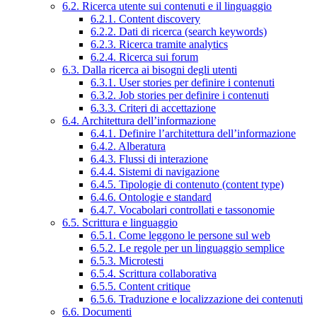
6.2. Ricerca utente sui contenuti e il linguaggio
6.2.1. Content discovery
6.2.2. Dati di ricerca (search keywords)
6.2.3. Ricerca tramite analytics
6.2.4. Ricerca sui forum
6.3. Dalla ricerca ai bisogni degli utenti
6.3.1. User stories per definire i contenuti
6.3.2. Job stories per definire i contenuti
6.3.3. Criteri di accettazione
6.4. Architettura dell’informazione
6.4.1. Definire l’architettura dell’informazione
6.4.2. Alberatura
6.4.3. Flussi di interazione
6.4.4. Sistemi di navigazione
6.4.5. Tipologie di contenuto (content type)
6.4.6. Ontologie e standard
6.4.7. Vocabolari controllati e tassonomie
6.5. Scrittura e linguaggio
6.5.1. Come leggono le persone sul web
6.5.2. Le regole per un linguaggio semplice
6.5.3. Microtesti
6.5.4. Scrittura collaborativa
6.5.5. Content critique
6.5.6. Traduzione e localizzazione dei contenuti
6.6. Documenti