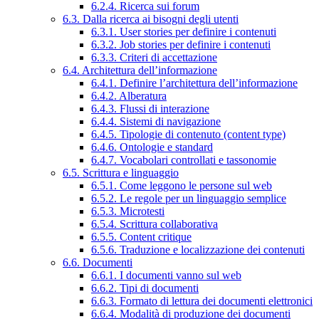
6.2.4. Ricerca sui forum
6.3. Dalla ricerca ai bisogni degli utenti
6.3.1. User stories per definire i contenuti
6.3.2. Job stories per definire i contenuti
6.3.3. Criteri di accettazione
6.4. Architettura dell’informazione
6.4.1. Definire l’architettura dell’informazione
6.4.2. Alberatura
6.4.3. Flussi di interazione
6.4.4. Sistemi di navigazione
6.4.5. Tipologie di contenuto (content type)
6.4.6. Ontologie e standard
6.4.7. Vocabolari controllati e tassonomie
6.5. Scrittura e linguaggio
6.5.1. Come leggono le persone sul web
6.5.2. Le regole per un linguaggio semplice
6.5.3. Microtesti
6.5.4. Scrittura collaborativa
6.5.5. Content critique
6.5.6. Traduzione e localizzazione dei contenuti
6.6. Documenti
6.6.1. I documenti vanno sul web
6.6.2. Tipi di documenti
6.6.3. Formato di lettura dei documenti elettronici
6.6.4. Modalità di produzione dei documenti