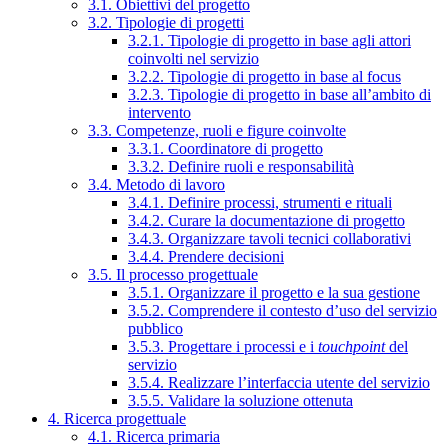
3.1. Obiettivi del progetto
3.2. Tipologie di progetti
3.2.1. Tipologie di progetto in base agli attori
coinvolti nel servizio
3.2.2. Tipologie di progetto in base al focus
3.2.3. Tipologie di progetto in base all’ambito di
intervento
3.3. Competenze, ruoli e figure coinvolte
3.3.1. Coordinatore di progetto
3.3.2. Definire ruoli e responsabilità
3.4. Metodo di lavoro
3.4.1. Definire processi, strumenti e rituali
3.4.2. Curare la documentazione di progetto
3.4.3. Organizzare tavoli tecnici collaborativi
3.4.4. Prendere decisioni
3.5. Il processo progettuale
3.5.1. Organizzare il progetto e la sua gestione
3.5.2. Comprendere il contesto d’uso del servizio
pubblico
3.5.3. Progettare i processi e i
touchpoint
del
servizio
3.5.4. Realizzare l’interfaccia utente del servizio
3.5.5. Validare la soluzione ottenuta
4. Ricerca progettuale
4.1. Ricerca primaria