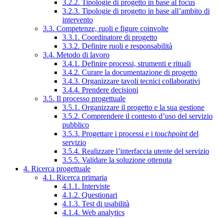
3.2.2. Tipologie di progetto in base al focus
3.2.3. Tipologie di progetto in base all’ambito di
intervento
3.3. Competenze, ruoli e figure coinvolte
3.3.1. Coordinatore di progetto
3.3.2. Definire ruoli e responsabilità
3.4. Metodo di lavoro
3.4.1. Definire processi, strumenti e rituali
3.4.2. Curare la documentazione di progetto
3.4.3. Organizzare tavoli tecnici collaborativi
3.4.4. Prendere decisioni
3.5. Il processo progettuale
3.5.1. Organizzare il progetto e la sua gestione
3.5.2. Comprendere il contesto d’uso del servizio
pubblico
3.5.3. Progettare i processi e i
touchpoint
del
servizio
3.5.4. Realizzare l’interfaccia utente del servizio
3.5.5. Validare la soluzione ottenuta
4. Ricerca progettuale
4.1. Ricerca primaria
4.1.1. Interviste
4.1.2. Questionari
4.1.3. Test di usabilità
4.1.4. Web analytics