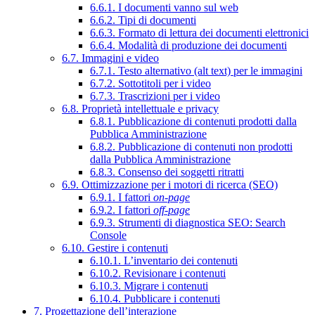
6.6.1. I documenti vanno sul web
6.6.2. Tipi di documenti
6.6.3. Formato di lettura dei documenti elettronici
6.6.4. Modalità di produzione dei documenti
6.7. Immagini e video
6.7.1. Testo alternativo (alt text) per le immagini
6.7.2. Sottotitoli per i video
6.7.3. Trascrizioni per i video
6.8. Proprietà intellettuale e privacy
6.8.1. Pubblicazione di contenuti prodotti dalla
Pubblica Amministrazione
6.8.2. Pubblicazione di contenuti non prodotti
dalla Pubblica Amministrazione
6.8.3. Consenso dei soggetti ritratti
6.9. Ottimizzazione per i motori di ricerca (SEO)
6.9.1. I fattori
on-page
6.9.2. I fattori
off-page
6.9.3. Strumenti di diagnostica SEO: Search
Console
6.10. Gestire i contenuti
6.10.1. L’inventario dei contenuti
6.10.2. Revisionare i contenuti
6.10.3. Migrare i contenuti
6.10.4. Pubblicare i contenuti
7. Progettazione dell’interazione