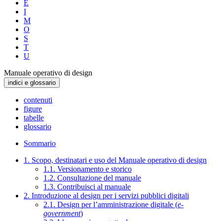
E
I
M
O
S
T
U
Manuale operativo di design
indici e glossario
contenuti
figure
tabelle
glossario
Sommario
1. Scopo, destinatari e uso del Manuale operativo di design
1.1. Versionamento e storico
1.2. Consultazione del manuale
1.3. Contribuisci al manuale
2. Introduzione al design per i servizi pubblici digitali
2.1. Design per l’amministrazione digitale (
e-
government
)