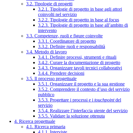
3.2. Tipologie di progetti
3.2.1. Tipologie di progetto in base agli attori
coinvolti nel servizio
3.2.2. Tipologie di progetto in base al focus
3.2.3. Tipologie di progetto in base all’ambito di
intervento
3.3. Competenze, ruoli e figure coinvolte
3.3.1. Coordinatore di progetto
3.3.2. Definire ruoli e responsabilità
3.4. Metodo di lavoro
3.4.1. Definire processi, strumenti e rituali
3.4.2. Curare la documentazione di progetto
3.4.3. Organizzare tavoli tecnici collaborativi
3.4.4. Prendere decisioni
3.5. Il processo progettuale
3.5.1. Organizzare il progetto e la sua gestione
3.5.2. Comprendere il contesto d’uso del servizio
pubblico
3.5.3. Progettare i processi e i
touchpoint
del
servizio
3.5.4. Realizzare l’interfaccia utente del servizio
3.5.5. Validare la soluzione ottenuta
4. Ricerca progettuale
4.1. Ricerca primaria
4.1.1. Interviste