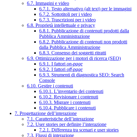
6.7. Immagini e video
6.7.1. Testo alternativo (alt text) per le immagini
6.7.2. Sottotitoli per i video
6.7.3. Trascrizioni per i video
6.8. Proprietà intellettuale e privacy
6.8.1. Pubblicazione di contenuti prodotti dalla
Pubblica Amministrazione
6.8.2. Pubblicazione di contenuti non prodotti
dalla Pubblica Amministrazione
6.8.3. Consenso dei soggetti ritratti
6.9. Ottimizzazione per i motori di ricerca (SEO)
6.9.1. I fattori
on-page
6.9.2. I fattori
off-page
6.9.3. Strumenti di diagnostica SEO: Search
Console
6.10. Gestire i contenuti
6.10.1. L’inventario dei contenuti
6.10.2. Revisionare i contenuti
6.10.3. Migrare i contenuti
6.10.4. Pubblicare i contenuti
7. Progettazione dell’interazione
7.1. Caratteristiche dell’interazione
7.2. User stories per definire l’interazione
7.2.1. Differenza tra scenari e user stories
7.3. Flussi di interazione