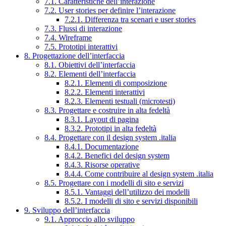
7.1. Caratteristiche dell’interazione
7.2. User stories per definire l’interazione
7.2.1. Differenza tra scenari e user stories
7.3. Flussi di interazione
7.4. Wireframe
7.5. Prototipi interattivi
8. Progettazione dell’interfaccia
8.1. Obiettivi dell’interfaccia
8.2. Elementi dell’interfaccia
8.2.1. Elementi di composizione
8.2.2. Elementi interattivi
8.2.3. Elementi testuali (microtesti)
8.3. Progettare e costruire in alta fedeltà
8.3.1. Layout di pagina
8.3.2. Prototipi in alta fedeltà
8.4. Progettare con il design system .italia
8.4.1. Documentazione
8.4.2. Benefici del design system
8.4.3. Risorse operative
8.4.4. Come contribuire al design system .italia
8.5. Progettare con i modelli di sito e servizi
8.5.1. Vantaggi dell’utilizzo dei modelli
8.5.2. I modelli di sito e servizi disponibili
9. Sviluppo dell’interfaccia
9.1. Approccio allo sviluppo