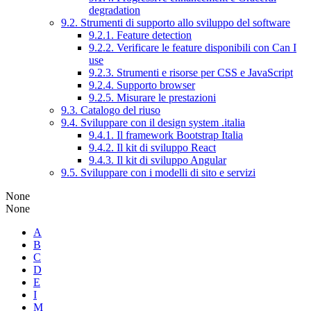
degradation
9.2. Strumenti di supporto allo sviluppo del software
9.2.1. Feature detection
9.2.2. Verificare le feature disponibili con Can I
use
9.2.3. Strumenti e risorse per CSS e JavaScript
9.2.4. Supporto browser
9.2.5. Misurare le prestazioni
9.3. Catalogo del riuso
9.4. Sviluppare con il design system .italia
9.4.1. Il framework Bootstrap Italia
9.4.2. Il kit di sviluppo React
9.4.3. Il kit di sviluppo Angular
9.5. Sviluppare con i modelli di sito e servizi
None
None
A
B
C
D
E
I
M