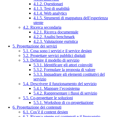
4.1.2. Questionari
4.1.3. Test di usabilità
4.1.4. Web analytics
4.1.5. Strumenti di mappatura dell’esperienza
utente
4.2. Ricerca secondaria
4.2.1. Ricerca documentale
4.2.2. Analisi benchmark
4.2.3. Valutazione euristica
5. Progettazione dei servizi
5.1. Cosa sono i servizi e il service design
5.2. Progettare servizi pubblici digitali
5.3. Definire il modello di servizio
5.3.1. Identificare gli attori coinvolti
5.3.2. Formulare la proposta di valore
5.3.3. Inquadrare gli elementi costitutivi del
servizio
5.4. Descrivere il funzionamento del servizio
5.4.1. Mappare l’ecosistema
5.4.2. Rappresentare i flussi di servizio
5.5. Co-progettare le soluzioni
5.5.1. Workshop di co-progettazione
6. Progettazione dei contenuti
6.1. Cos’è il content design
6.2. Ricerca utente sui contenuti e il linguaggio