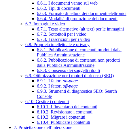
6.6.1. I documenti vanno sul web
6.6.2. Tipi di documenti
6.6.3. Formato di lettura dei documenti elettronici
6.6.4. Modalità di produzione dei documenti
6.7. Immagini e video
6.7.1. Testo alternativo (alt text) per le immagini
6.7.2. Sottotitoli per i video
6.7.3. Trascrizioni per i video
6.8. Proprietà intellettuale e privacy
6.8.1. Pubblicazione di contenuti prodotti dalla
Pubblica Amministrazione
6.8.2. Pubblicazione di contenuti non prodotti
dalla Pubblica Amministrazione
6.8.3. Consenso dei soggetti ritratti
6.9. Ottimizzazione per i motori di ricerca (SEO)
6.9.1. I fattori
on-page
6.9.2. I fattori
off-page
6.9.3. Strumenti di diagnostica SEO: Search
Console
6.10. Gestire i contenuti
6.10.1. L’inventario dei contenuti
6.10.2. Revisionare i contenuti
6.10.3. Migrare i contenuti
6.10.4. Pubblicare i contenuti
7. Progettazione dell’interazione