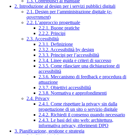
1.3. Contribuisci al manuale
2. Introduzione al design per i servizi pubblici digitali
2.1. Design per l’amministrazione digitale (
e-
government
)
2.2. L’approccio progettuale
2.2.1. Buone pratiche
2.2.2. Principi
2.3. Accessibilità
2.3.1. Definizione
2.3.2. Accessibilità by design
2.3.3. Principi per l’accessibilità
2.3.4. Linee guida e criteri di successo
2.3.5. Come rilasciare una dichiarazione di
accessibilità
2.3.6. Meccanismo di feedback e procedura di
attuazione
2.3.7. Obiettivi accessibilità
2.3.8. Normativa e approfondimenti
2.4. Privacy
2.4.1. Come rispettare la privacy sin dalla
progettazione di un sito o servizio digitale
2.4.2. Richiedi il consenso quando necessario
2.4.3. Le basi del sito web: architettura,
informativa privacy, riferimenti DPO
3. Pianificazione, gestione e strategia