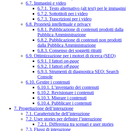
6.7. Immagini e video
6.7.1. Testo alternativo (alt text) per le immagini
6.7.2. Sottotitoli per i video
6.7.3. Trascrizioni per i video
6.8. Proprietà intellettuale e privacy
6.8.1. Pubblicazione di contenuti prodotti dalla
Pubblica Amministrazione
6.8.2. Pubblicazione di contenuti non prodotti
dalla Pubblica Amministrazione
6.8.3. Consenso dei soggetti ritratti
6.9. Ottimizzazione per i motori di ricerca (SEO)
6.9.1. I fattori
on-page
6.9.2. I fattori
off-page
6.9.3. Strumenti di diagnostica SEO: Search
Console
6.10. Gestire i contenuti
6.10.1. L’inventario dei contenuti
6.10.2. Revisionare i contenuti
6.10.3. Migrare i contenuti
6.10.4. Pubblicare i contenuti
7. Progettazione dell’interazione
7.1. Caratteristiche dell’interazione
7.2. User stories per definire l’interazione
7.2.1. Differenza tra scenari e user stories
7.3. Flussi di interazione