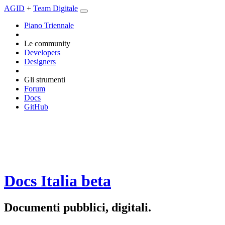
AGID
+
Team Digitale
Piano Triennale
Le community
Developers
Designers
Gli strumenti
Forum
Docs
GitHub
Docs Italia
beta
Documenti pubblici, digitali.