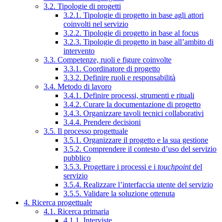
3.2. Tipologie di progetti
3.2.1. Tipologie di progetto in base agli attori
coinvolti nel servizio
3.2.2. Tipologie di progetto in base al focus
3.2.3. Tipologie di progetto in base all’ambito di
intervento
3.3. Competenze, ruoli e figure coinvolte
3.3.1. Coordinatore di progetto
3.3.2. Definire ruoli e responsabilità
3.4. Metodo di lavoro
3.4.1. Definire processi, strumenti e rituali
3.4.2. Curare la documentazione di progetto
3.4.3. Organizzare tavoli tecnici collaborativi
3.4.4. Prendere decisioni
3.5. Il processo progettuale
3.5.1. Organizzare il progetto e la sua gestione
3.5.2. Comprendere il contesto d’uso del servizio
pubblico
3.5.3. Progettare i processi e i
touchpoint
del
servizio
3.5.4. Realizzare l’interfaccia utente del servizio
3.5.5. Validare la soluzione ottenuta
4. Ricerca progettuale
4.1. Ricerca primaria
4.1.1. Interviste