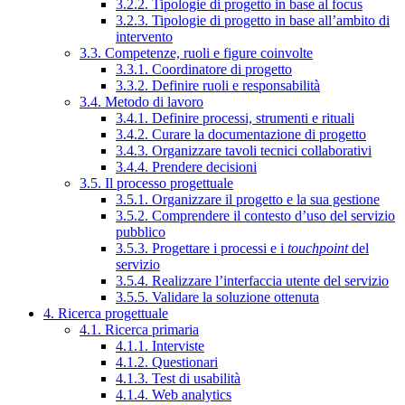
3.2.2. Tipologie di progetto in base al focus
3.2.3. Tipologie di progetto in base all’ambito di
intervento
3.3. Competenze, ruoli e figure coinvolte
3.3.1. Coordinatore di progetto
3.3.2. Definire ruoli e responsabilità
3.4. Metodo di lavoro
3.4.1. Definire processi, strumenti e rituali
3.4.2. Curare la documentazione di progetto
3.4.3. Organizzare tavoli tecnici collaborativi
3.4.4. Prendere decisioni
3.5. Il processo progettuale
3.5.1. Organizzare il progetto e la sua gestione
3.5.2. Comprendere il contesto d’uso del servizio
pubblico
3.5.3. Progettare i processi e i
touchpoint
del
servizio
3.5.4. Realizzare l’interfaccia utente del servizio
3.5.5. Validare la soluzione ottenuta
4. Ricerca progettuale
4.1. Ricerca primaria
4.1.1. Interviste
4.1.2. Questionari
4.1.3. Test di usabilità
4.1.4. Web analytics