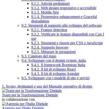
9.1.1. Attività preliminari
9.1.2. Web design responsivo e accessibile
9.1.3. Mobile first
9.1.4. Progressive enhancement e Graceful
degradation
9.2. Strumenti di supporto allo sviluppo del software
9.2.1. Feature detection
9.2.2. Verificare le feature disponibili con Can I
use
9.2.3. Strumenti e risorse per CSS e JavaScript
9.2.4. Supporto browser
9.2.5. Misurare le prestazioni
9.3. Catalogo del riuso
9.4. Sviluppare con il design system .italia
9.4.1. Il framework Bootstrap Italia
9.4.2. Il kit di sviluppo React
9.4.3. Il kit di sviluppo Angular
9.5. Sviluppare con i modelli di sito e servizi
1. Scopo, destinatari e uso del Manuale operativo di design
Team per la Trasformazione Digitale
in collaborazione con
Agenzia per l'Italia Digitale