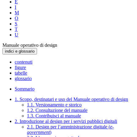
E
I
M
O
S
T
U
Manuale operativo di design
indici e glossario
contenuti
figure
tabelle
glossario
Sommario
1. Scopo, destinatari e uso del Manuale operativo di design
1.1. Versionamento e storico
1.2. Consultazione del manuale
1.3. Contribuisci al manuale
2. Introduzione al design per i servizi pubblici digitali
2.1. Design per l’amministrazione digitale (
e-
government
)