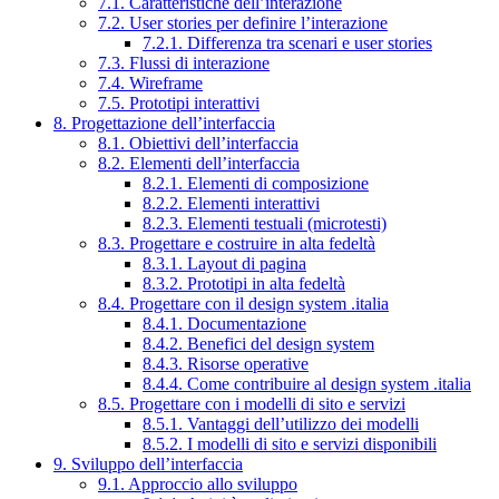
7.1. Caratteristiche dell’interazione
7.2. User stories per definire l’interazione
7.2.1. Differenza tra scenari e user stories
7.3. Flussi di interazione
7.4. Wireframe
7.5. Prototipi interattivi
8. Progettazione dell’interfaccia
8.1. Obiettivi dell’interfaccia
8.2. Elementi dell’interfaccia
8.2.1. Elementi di composizione
8.2.2. Elementi interattivi
8.2.3. Elementi testuali (microtesti)
8.3. Progettare e costruire in alta fedeltà
8.3.1. Layout di pagina
8.3.2. Prototipi in alta fedeltà
8.4. Progettare con il design system .italia
8.4.1. Documentazione
8.4.2. Benefici del design system
8.4.3. Risorse operative
8.4.4. Come contribuire al design system .italia
8.5. Progettare con i modelli di sito e servizi
8.5.1. Vantaggi dell’utilizzo dei modelli
8.5.2. I modelli di sito e servizi disponibili
9. Sviluppo dell’interfaccia
9.1. Approccio allo sviluppo