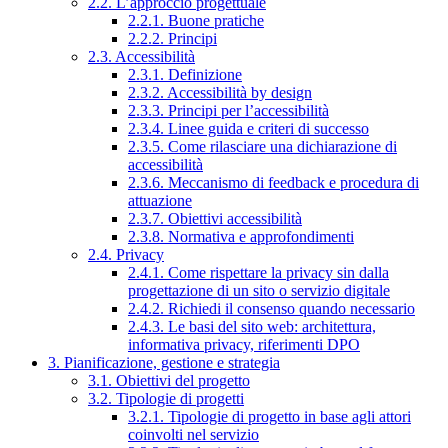
2.2. L’approccio progettuale
2.2.1. Buone pratiche
2.2.2. Principi
2.3. Accessibilità
2.3.1. Definizione
2.3.2. Accessibilità by design
2.3.3. Principi per l’accessibilità
2.3.4. Linee guida e criteri di successo
2.3.5. Come rilasciare una dichiarazione di
accessibilità
2.3.6. Meccanismo di feedback e procedura di
attuazione
2.3.7. Obiettivi accessibilità
2.3.8. Normativa e approfondimenti
2.4. Privacy
2.4.1. Come rispettare la privacy sin dalla
progettazione di un sito o servizio digitale
2.4.2. Richiedi il consenso quando necessario
2.4.3. Le basi del sito web: architettura,
informativa privacy, riferimenti DPO
3. Pianificazione, gestione e strategia
3.1. Obiettivi del progetto
3.2. Tipologie di progetti
3.2.1. Tipologie di progetto in base agli attori
coinvolti nel servizio