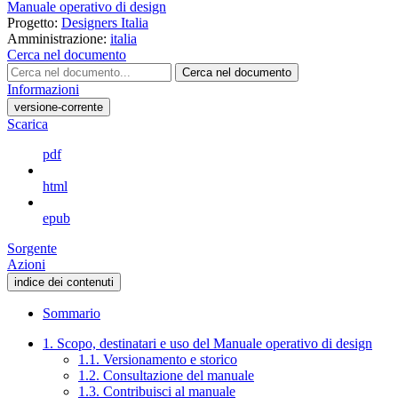
Manuale operativo di design
Progetto:
Designers Italia
Amministrazione:
italia
Cerca nel documento
Cerca nel documento
Informazioni
versione-corrente
Scarica
pdf
html
epub
Sorgente
Azioni
indice dei contenuti
Sommario
1. Scopo, destinatari e uso del Manuale operativo di design
1.1. Versionamento e storico
1.2. Consultazione del manuale
1.3. Contribuisci al manuale