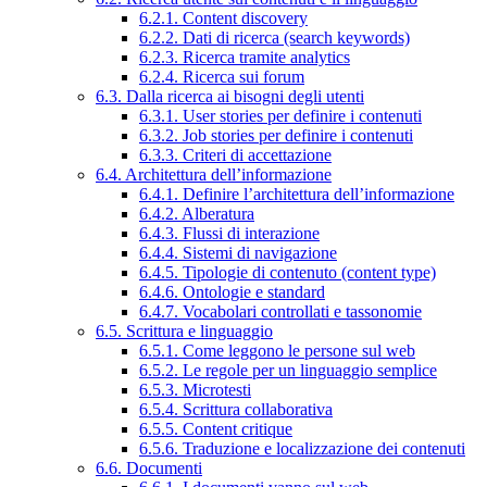
6.2.1. Content discovery
6.2.2. Dati di ricerca (search keywords)
6.2.3. Ricerca tramite analytics
6.2.4. Ricerca sui forum
6.3. Dalla ricerca ai bisogni degli utenti
6.3.1. User stories per definire i contenuti
6.3.2. Job stories per definire i contenuti
6.3.3. Criteri di accettazione
6.4. Architettura dell’informazione
6.4.1. Definire l’architettura dell’informazione
6.4.2. Alberatura
6.4.3. Flussi di interazione
6.4.4. Sistemi di navigazione
6.4.5. Tipologie di contenuto (content type)
6.4.6. Ontologie e standard
6.4.7. Vocabolari controllati e tassonomie
6.5. Scrittura e linguaggio
6.5.1. Come leggono le persone sul web
6.5.2. Le regole per un linguaggio semplice
6.5.3. Microtesti
6.5.4. Scrittura collaborativa
6.5.5. Content critique
6.5.6. Traduzione e localizzazione dei contenuti
6.6. Documenti