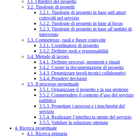
3.1. Obiettivi del progetto
3.2. Tipologie di progetti
3.2.1. Tipologie di progetto in base agli attori
coinvolti nel servizio
3.2.2. Tipologie di progetto in base al focus
3.2.3. Tipologie di progetto in base all’ambito di
intervento
3.3. Competenze, ruoli e figure coinvolte
3.3.1. Coordinatore di progetto
3.3.2. Definire ruoli e responsabilità
3.4. Metodo di lavoro
3.4.1. Definire processi, strumenti e rituali
3.4.2. Curare la documentazione di progetto
3.4.3. Organizzare tavoli tecnici collaborativi
3.4.4. Prendere decisioni
3.5. Il processo progettuale
3.5.1. Organizzare il progetto e la sua gestione
3.5.2. Comprendere il contesto d’uso del servizio
pubblico
3.5.3. Progettare i processi e i
touchpoint
del
servizio
3.5.4. Realizzare l’interfaccia utente del servizio
3.5.5. Validare la soluzione ottenuta
4. Ricerca progettuale
4.1. Ricerca primaria