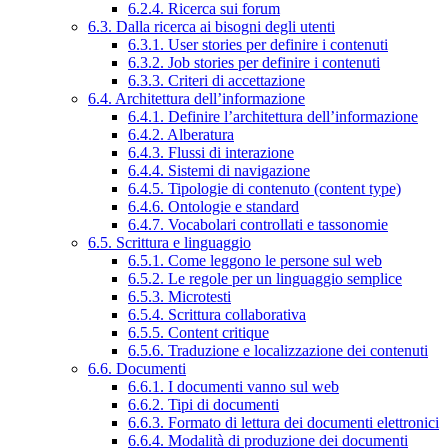
6.2.4. Ricerca sui forum
6.3. Dalla ricerca ai bisogni degli utenti
6.3.1. User stories per definire i contenuti
6.3.2. Job stories per definire i contenuti
6.3.3. Criteri di accettazione
6.4. Architettura dell’informazione
6.4.1. Definire l’architettura dell’informazione
6.4.2. Alberatura
6.4.3. Flussi di interazione
6.4.4. Sistemi di navigazione
6.4.5. Tipologie di contenuto (content type)
6.4.6. Ontologie e standard
6.4.7. Vocabolari controllati e tassonomie
6.5. Scrittura e linguaggio
6.5.1. Come leggono le persone sul web
6.5.2. Le regole per un linguaggio semplice
6.5.3. Microtesti
6.5.4. Scrittura collaborativa
6.5.5. Content critique
6.5.6. Traduzione e localizzazione dei contenuti
6.6. Documenti
6.6.1. I documenti vanno sul web
6.6.2. Tipi di documenti
6.6.3. Formato di lettura dei documenti elettronici
6.6.4. Modalità di produzione dei documenti