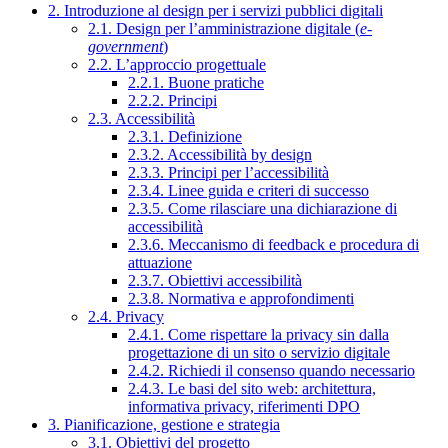
2. Introduzione al design per i servizi pubblici digitali
2.1. Design per l’amministrazione digitale (
e-
government
)
2.2. L’approccio progettuale
2.2.1. Buone pratiche
2.2.2. Principi
2.3. Accessibilità
2.3.1. Definizione
2.3.2. Accessibilità by design
2.3.3. Principi per l’accessibilità
2.3.4. Linee guida e criteri di successo
2.3.5. Come rilasciare una dichiarazione di
accessibilità
2.3.6. Meccanismo di feedback e procedura di
attuazione
2.3.7. Obiettivi accessibilità
2.3.8. Normativa e approfondimenti
2.4. Privacy
2.4.1. Come rispettare la privacy sin dalla
progettazione di un sito o servizio digitale
2.4.2. Richiedi il consenso quando necessario
2.4.3. Le basi del sito web: architettura,
informativa privacy, riferimenti DPO
3. Pianificazione, gestione e strategia
3.1. Obiettivi del progetto