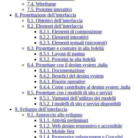
7.4. Wireframe
7.5. Prototipi interattivi
8. Progettazione dell’interfaccia
8.1. Obiettivi dell’interfaccia
8.2. Elementi dell’interfaccia
8.2.1. Elementi di composizione
8.2.2. Elementi interattivi
8.2.3. Elementi testuali (microtesti)
8.3. Progettare e costruire in alta fedeltà
8.3.1. Layout di pagina
8.3.2. Prototipi in alta fedeltà
8.4. Progettare con il design system .italia
8.4.1. Documentazione
8.4.2. Benefici del design system
8.4.3. Risorse operative
8.4.4. Come contribuire al design system .italia
8.5. Progettare con i modelli di sito e servizi
8.5.1. Vantaggi dell’utilizzo dei modelli
8.5.2. I modelli di sito e servizi disponibili
9. Sviluppo dell’interfaccia
9.1. Approccio allo sviluppo
9.1.1. Attività preliminari
9.1.2. Web design responsivo e accessibile
9.1.3. Mobile first
9.1.4. Progressive enhancement e Graceful