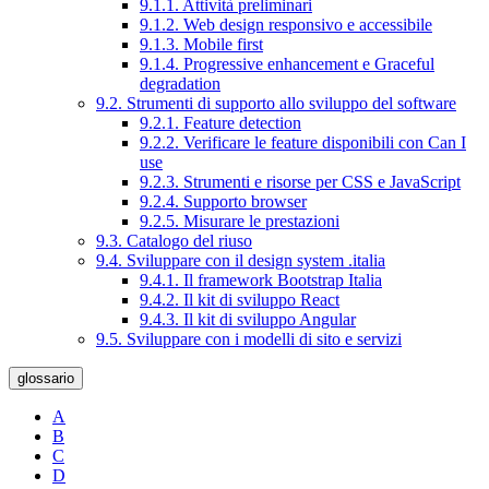
9.1.1. Attività preliminari
9.1.2. Web design responsivo e accessibile
9.1.3. Mobile first
9.1.4. Progressive enhancement e Graceful
degradation
9.2. Strumenti di supporto allo sviluppo del software
9.2.1. Feature detection
9.2.2. Verificare le feature disponibili con Can I
use
9.2.3. Strumenti e risorse per CSS e JavaScript
9.2.4. Supporto browser
9.2.5. Misurare le prestazioni
9.3. Catalogo del riuso
9.4. Sviluppare con il design system .italia
9.4.1. Il framework Bootstrap Italia
9.4.2. Il kit di sviluppo React
9.4.3. Il kit di sviluppo Angular
9.5. Sviluppare con i modelli di sito e servizi
glossario
A
B
C
D