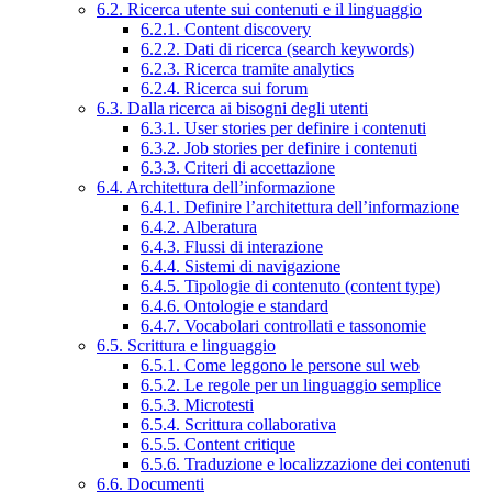
6.2. Ricerca utente sui contenuti e il linguaggio
6.2.1. Content discovery
6.2.2. Dati di ricerca (search keywords)
6.2.3. Ricerca tramite analytics
6.2.4. Ricerca sui forum
6.3. Dalla ricerca ai bisogni degli utenti
6.3.1. User stories per definire i contenuti
6.3.2. Job stories per definire i contenuti
6.3.3. Criteri di accettazione
6.4. Architettura dell’informazione
6.4.1. Definire l’architettura dell’informazione
6.4.2. Alberatura
6.4.3. Flussi di interazione
6.4.4. Sistemi di navigazione
6.4.5. Tipologie di contenuto (content type)
6.4.6. Ontologie e standard
6.4.7. Vocabolari controllati e tassonomie
6.5. Scrittura e linguaggio
6.5.1. Come leggono le persone sul web
6.5.2. Le regole per un linguaggio semplice
6.5.3. Microtesti
6.5.4. Scrittura collaborativa
6.5.5. Content critique
6.5.6. Traduzione e localizzazione dei contenuti
6.6. Documenti