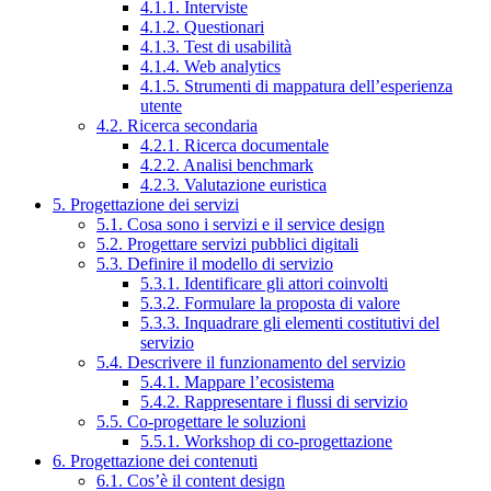
4.1.1. Interviste
4.1.2. Questionari
4.1.3. Test di usabilità
4.1.4. Web analytics
4.1.5. Strumenti di mappatura dell’esperienza
utente
4.2. Ricerca secondaria
4.2.1. Ricerca documentale
4.2.2. Analisi benchmark
4.2.3. Valutazione euristica
5. Progettazione dei servizi
5.1. Cosa sono i servizi e il service design
5.2. Progettare servizi pubblici digitali
5.3. Definire il modello di servizio
5.3.1. Identificare gli attori coinvolti
5.3.2. Formulare la proposta di valore
5.3.3. Inquadrare gli elementi costitutivi del
servizio
5.4. Descrivere il funzionamento del servizio
5.4.1. Mappare l’ecosistema
5.4.2. Rappresentare i flussi di servizio
5.5. Co-progettare le soluzioni
5.5.1. Workshop di co-progettazione
6. Progettazione dei contenuti
6.1. Cos’è il content design