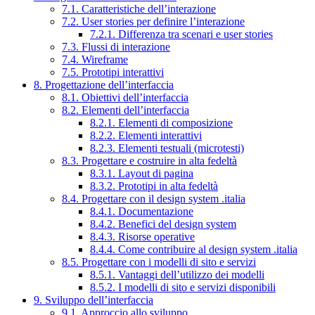
7.1. Caratteristiche dell’interazione
7.2. User stories per definire l’interazione
7.2.1. Differenza tra scenari e user stories
7.3. Flussi di interazione
7.4. Wireframe
7.5. Prototipi interattivi
8. Progettazione dell’interfaccia
8.1. Obiettivi dell’interfaccia
8.2. Elementi dell’interfaccia
8.2.1. Elementi di composizione
8.2.2. Elementi interattivi
8.2.3. Elementi testuali (microtesti)
8.3. Progettare e costruire in alta fedeltà
8.3.1. Layout di pagina
8.3.2. Prototipi in alta fedeltà
8.4. Progettare con il design system .italia
8.4.1. Documentazione
8.4.2. Benefici del design system
8.4.3. Risorse operative
8.4.4. Come contribuire al design system .italia
8.5. Progettare con i modelli di sito e servizi
8.5.1. Vantaggi dell’utilizzo dei modelli
8.5.2. I modelli di sito e servizi disponibili
9. Sviluppo dell’interfaccia
9.1. Approccio allo sviluppo