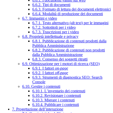
6.6.1. I documenti vanno sul web
6.6.2. Tipi di documenti
6.6.3. Formato di lettura dei documenti elettronici
6.6.4. Modalità di produzione dei documenti
6.7. Immagini e video
6.7.1. Testo alternativo (alt text) per le immagini
6.7.2. Sottotitoli per i video
6.7.3. Trascrizioni per i video
6.8. Proprietà intellettuale e privacy
6.8.1. Pubblicazione di contenuti prodotti dalla
Pubblica Amministrazione
6.8.2. Pubblicazione di contenuti non prodotti
dalla Pubblica Amministrazione
6.8.3. Consenso dei soggetti ritratti
6.9. Ottimizzazione per i motori di ricerca (SEO)
6.9.1. I fattori
on-page
6.9.2. I fattori
off-page
6.9.3. Strumenti di diagnostica SEO: Search
Console
6.10. Gestire i contenuti
6.10.1. L’inventario dei contenuti
6.10.2. Revisionare i contenuti
6.10.3. Migrare i contenuti
6.10.4. Pubblicare i contenuti
7. Progettazione dell’interazione