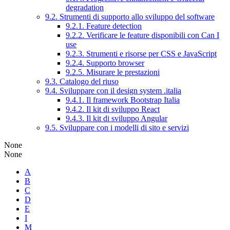
degradation
9.2. Strumenti di supporto allo sviluppo del software
9.2.1. Feature detection
9.2.2. Verificare le feature disponibili con Can I
use
9.2.3. Strumenti e risorse per CSS e JavaScript
9.2.4. Supporto browser
9.2.5. Misurare le prestazioni
9.3. Catalogo del riuso
9.4. Sviluppare con il design system .italia
9.4.1. Il framework Bootstrap Italia
9.4.2. Il kit di sviluppo React
9.4.3. Il kit di sviluppo Angular
9.5. Sviluppare con i modelli di sito e servizi
None
None
A
B
C
D
E
I
M