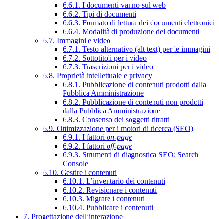
6.6.1. I documenti vanno sul web
6.6.2. Tipi di documenti
6.6.3. Formato di lettura dei documenti elettronici
6.6.4. Modalità di produzione dei documenti
6.7. Immagini e video
6.7.1. Testo alternativo (alt text) per le immagini
6.7.2. Sottotitoli per i video
6.7.3. Trascrizioni per i video
6.8. Proprietà intellettuale e privacy
6.8.1. Pubblicazione di contenuti prodotti dalla
Pubblica Amministrazione
6.8.2. Pubblicazione di contenuti non prodotti
dalla Pubblica Amministrazione
6.8.3. Consenso dei soggetti ritratti
6.9. Ottimizzazione per i motori di ricerca (SEO)
6.9.1. I fattori
on-page
6.9.2. I fattori
off-page
6.9.3. Strumenti di diagnostica SEO: Search
Console
6.10. Gestire i contenuti
6.10.1. L’inventario dei contenuti
6.10.2. Revisionare i contenuti
6.10.3. Migrare i contenuti
6.10.4. Pubblicare i contenuti
7. Progettazione dell’interazione