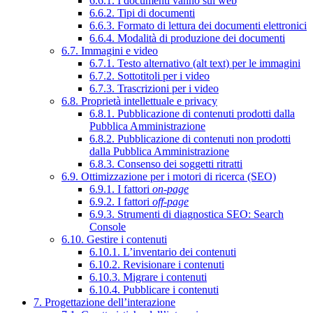
6.6.1. I documenti vanno sul web
6.6.2. Tipi di documenti
6.6.3. Formato di lettura dei documenti elettronici
6.6.4. Modalità di produzione dei documenti
6.7. Immagini e video
6.7.1. Testo alternativo (alt text) per le immagini
6.7.2. Sottotitoli per i video
6.7.3. Trascrizioni per i video
6.8. Proprietà intellettuale e privacy
6.8.1. Pubblicazione di contenuti prodotti dalla
Pubblica Amministrazione
6.8.2. Pubblicazione di contenuti non prodotti
dalla Pubblica Amministrazione
6.8.3. Consenso dei soggetti ritratti
6.9. Ottimizzazione per i motori di ricerca (SEO)
6.9.1. I fattori
on-page
6.9.2. I fattori
off-page
6.9.3. Strumenti di diagnostica SEO: Search
Console
6.10. Gestire i contenuti
6.10.1. L’inventario dei contenuti
6.10.2. Revisionare i contenuti
6.10.3. Migrare i contenuti
6.10.4. Pubblicare i contenuti
7. Progettazione dell’interazione