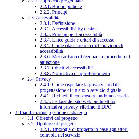
2.2. L’approccio progettuale
2.2.1. Buone pratiche
2.2.2. Principi
2.3. Accessibilità
2.3.1. Definizione
2.3.2. Accessibilità by design
2.3.3. Principi per l’accessibilità
2.3.4. Linee guida e criteri di successo
2.3.5. Come rilasciare una dichiarazione di
accessibilità
2.3.6. Meccanismo di feedback e procedura di
attuazione
2.3.7. Obiettivi accessibilità
2.3.8. Normativa e approfondimenti
2.4. Privacy
2.4.1. Come rispettare la privacy sin dalla
progettazione di un sito o servizio digitale
2.4.2. Richiedi il consenso quando necessario
2.4.3. Le basi del sito web: architettura,
informativa privacy, riferimenti DPO
3. Pianificazione, gestione e strategia
3.1. Obiettivi del progetto
3.2. Tipologie di progetti
3.2.1. Tipologie di progetto in base agli attori
coinvolti nel servizio