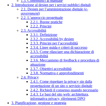
1.3. Contribuisci al manuale
2. Introduzione al design per i servizi pubblici digitali
2.1. Design per l’amministrazione digitale (
e-
government
)
2.2. L’approccio progettuale
2.2.1. Buone pratiche
2.2.2. Principi
2.3. Accessibilità
2.3.1. Definizione
2.3.2. Accessibilità by design
2.3.3. Principi per l’accessibilità
2.3.4. Linee guida e criteri di successo
2.3.5. Come rilasciare una dichiarazione di
accessibilità
2.3.6. Meccanismo di feedback e procedura di
attuazione
2.3.7. Obiettivi accessibilità
2.3.8. Normativa e approfondimenti
2.4. Privacy
2.4.1. Come rispettare la privacy sin dalla
progettazione di un sito o servizio digitale
2.4.2. Richiedi il consenso quando necessario
2.4.3. Le basi del sito web: architettura,
informativa privacy, riferimenti DPO
3. Pianificazione, gestione e strategia