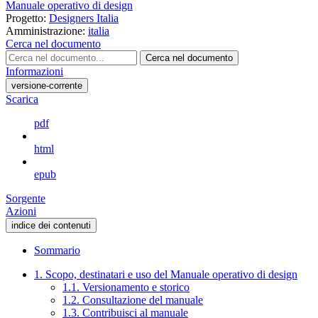
Manuale operativo di design
Progetto:
Designers Italia
Amministrazione:
italia
Cerca nel documento
Cerca nel documento
Informazioni
versione-corrente
Scarica
pdf
html
epub
Sorgente
Azioni
indice dei contenuti
Sommario
1. Scopo, destinatari e uso del Manuale operativo di design
1.1. Versionamento e storico
1.2. Consultazione del manuale
1.3. Contribuisci al manuale