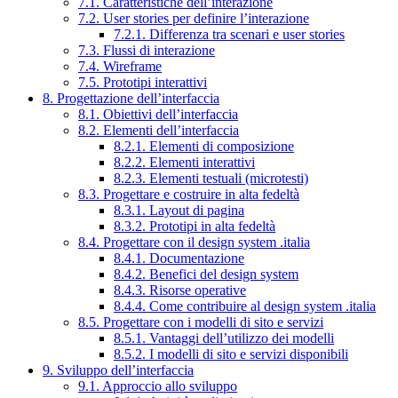
7.1. Caratteristiche dell’interazione
7.2. User stories per definire l’interazione
7.2.1. Differenza tra scenari e user stories
7.3. Flussi di interazione
7.4. Wireframe
7.5. Prototipi interattivi
8. Progettazione dell’interfaccia
8.1. Obiettivi dell’interfaccia
8.2. Elementi dell’interfaccia
8.2.1. Elementi di composizione
8.2.2. Elementi interattivi
8.2.3. Elementi testuali (microtesti)
8.3. Progettare e costruire in alta fedeltà
8.3.1. Layout di pagina
8.3.2. Prototipi in alta fedeltà
8.4. Progettare con il design system .italia
8.4.1. Documentazione
8.4.2. Benefici del design system
8.4.3. Risorse operative
8.4.4. Come contribuire al design system .italia
8.5. Progettare con i modelli di sito e servizi
8.5.1. Vantaggi dell’utilizzo dei modelli
8.5.2. I modelli di sito e servizi disponibili
9. Sviluppo dell’interfaccia
9.1. Approccio allo sviluppo