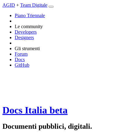
AGID
+
Team Digitale
Piano Triennale
Le community
Developers
Designers
Gli strumenti
Forum
Docs
GitHub
Docs Italia
beta
Documenti pubblici, digitali.