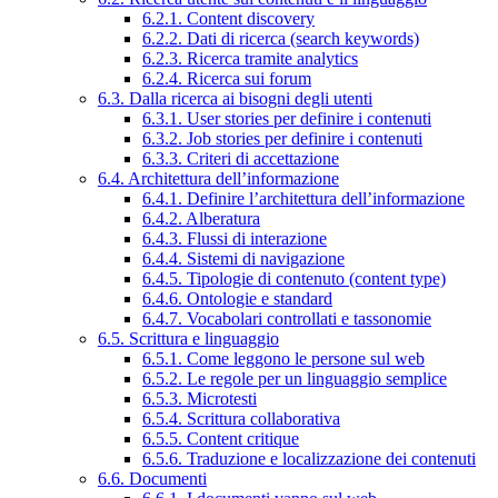
6.2.1. Content discovery
6.2.2. Dati di ricerca (search keywords)
6.2.3. Ricerca tramite analytics
6.2.4. Ricerca sui forum
6.3. Dalla ricerca ai bisogni degli utenti
6.3.1. User stories per definire i contenuti
6.3.2. Job stories per definire i contenuti
6.3.3. Criteri di accettazione
6.4. Architettura dell’informazione
6.4.1. Definire l’architettura dell’informazione
6.4.2. Alberatura
6.4.3. Flussi di interazione
6.4.4. Sistemi di navigazione
6.4.5. Tipologie di contenuto (content type)
6.4.6. Ontologie e standard
6.4.7. Vocabolari controllati e tassonomie
6.5. Scrittura e linguaggio
6.5.1. Come leggono le persone sul web
6.5.2. Le regole per un linguaggio semplice
6.5.3. Microtesti
6.5.4. Scrittura collaborativa
6.5.5. Content critique
6.5.6. Traduzione e localizzazione dei contenuti
6.6. Documenti