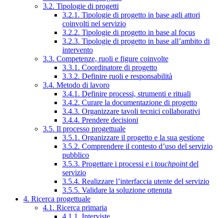
3.2. Tipologie di progetti
3.2.1. Tipologie di progetto in base agli attori
coinvolti nel servizio
3.2.2. Tipologie di progetto in base al focus
3.2.3. Tipologie di progetto in base all’ambito di
intervento
3.3. Competenze, ruoli e figure coinvolte
3.3.1. Coordinatore di progetto
3.3.2. Definire ruoli e responsabilità
3.4. Metodo di lavoro
3.4.1. Definire processi, strumenti e rituali
3.4.2. Curare la documentazione di progetto
3.4.3. Organizzare tavoli tecnici collaborativi
3.4.4. Prendere decisioni
3.5. Il processo progettuale
3.5.1. Organizzare il progetto e la sua gestione
3.5.2. Comprendere il contesto d’uso del servizio
pubblico
3.5.3. Progettare i processi e i
touchpoint
del
servizio
3.5.4. Realizzare l’interfaccia utente del servizio
3.5.5. Validare la soluzione ottenuta
4. Ricerca progettuale
4.1. Ricerca primaria
4.1.1. Interviste