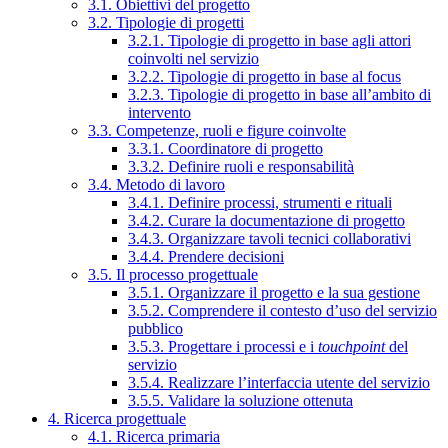
3.1. Obiettivi del progetto
3.2. Tipologie di progetti
3.2.1. Tipologie di progetto in base agli attori
coinvolti nel servizio
3.2.2. Tipologie di progetto in base al focus
3.2.3. Tipologie di progetto in base all’ambito di
intervento
3.3. Competenze, ruoli e figure coinvolte
3.3.1. Coordinatore di progetto
3.3.2. Definire ruoli e responsabilità
3.4. Metodo di lavoro
3.4.1. Definire processi, strumenti e rituali
3.4.2. Curare la documentazione di progetto
3.4.3. Organizzare tavoli tecnici collaborativi
3.4.4. Prendere decisioni
3.5. Il processo progettuale
3.5.1. Organizzare il progetto e la sua gestione
3.5.2. Comprendere il contesto d’uso del servizio
pubblico
3.5.3. Progettare i processi e i
touchpoint
del
servizio
3.5.4. Realizzare l’interfaccia utente del servizio
3.5.5. Validare la soluzione ottenuta
4. Ricerca progettuale
4.1. Ricerca primaria