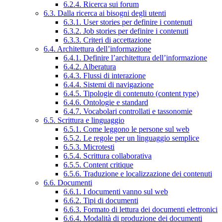
6.2.4. Ricerca sui forum
6.3. Dalla ricerca ai bisogni degli utenti
6.3.1. User stories per definire i contenuti
6.3.2. Job stories per definire i contenuti
6.3.3. Criteri di accettazione
6.4. Architettura dell’informazione
6.4.1. Definire l’architettura dell’informazione
6.4.2. Alberatura
6.4.3. Flussi di interazione
6.4.4. Sistemi di navigazione
6.4.5. Tipologie di contenuto (content type)
6.4.6. Ontologie e standard
6.4.7. Vocabolari controllati e tassonomie
6.5. Scrittura e linguaggio
6.5.1. Come leggono le persone sul web
6.5.2. Le regole per un linguaggio semplice
6.5.3. Microtesti
6.5.4. Scrittura collaborativa
6.5.5. Content critique
6.5.6. Traduzione e localizzazione dei contenuti
6.6. Documenti
6.6.1. I documenti vanno sul web
6.6.2. Tipi di documenti
6.6.3. Formato di lettura dei documenti elettronici
6.6.4. Modalità di produzione dei documenti