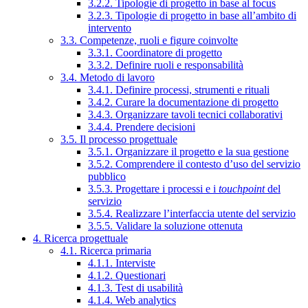
3.2.2. Tipologie di progetto in base al focus
3.2.3. Tipologie di progetto in base all’ambito di
intervento
3.3. Competenze, ruoli e figure coinvolte
3.3.1. Coordinatore di progetto
3.3.2. Definire ruoli e responsabilità
3.4. Metodo di lavoro
3.4.1. Definire processi, strumenti e rituali
3.4.2. Curare la documentazione di progetto
3.4.3. Organizzare tavoli tecnici collaborativi
3.4.4. Prendere decisioni
3.5. Il processo progettuale
3.5.1. Organizzare il progetto e la sua gestione
3.5.2. Comprendere il contesto d’uso del servizio
pubblico
3.5.3. Progettare i processi e i
touchpoint
del
servizio
3.5.4. Realizzare l’interfaccia utente del servizio
3.5.5. Validare la soluzione ottenuta
4. Ricerca progettuale
4.1. Ricerca primaria
4.1.1. Interviste
4.1.2. Questionari
4.1.3. Test di usabilità
4.1.4. Web analytics