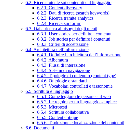
6.2. Ricerca utente sui contenuti e il linguaggio
6.2.1. Content discovery
6.2.2. Dati di ricerca (search keywords)
6.2.3. Ricerca tramite analytics
6.2.4. Ricerca sui forum
6.3. Dalla ricerca ai bisogni degli utenti
6.3.1. User stories per definire i contenuti
6.3.2. Job stories per definire i contenuti
6.3.3. Criteri di accettazione
6.4. Architettura dell’informazione
6.4.1. Definire l’architettura dell’informazione
6.4.2. Alberatura
6.4.3. Flussi di interazione
6.4.4. Sistemi di navigazione
6.4.5. Tipologie di contenuto (content type)
6.4.6. Ontologie e standard
6.4.7. Vocabolari controllati e tassonomie
6.5. Scrittura e linguaggio
6.5.1. Come leggono le persone sul web
6.5.2. Le regole per un linguaggio semplice
6.5.3. Microtesti
6.5.4. Scrittura collaborativa
6.5.5. Content critique
6.5.6. Traduzione e localizzazione dei contenuti
6.6. Documenti