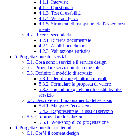
4.1.1. Interviste
4.1.2. Questionari
4.1.3. Test di usabilità
4.1.4. Web analytics
4.1.5. Strumenti di mappatura dell’esperienza
utente
4.2. Ricerca secondaria
4.2.1. Ricerca documentale
4.2.2. Analisi benchmark
4.2.3. Valutazione euristica
5. Progettazione dei servizi
5.1. Cosa sono i servizi e il service design
5.2. Progettare servizi pubblici digitali
5.3. Definire il modello di servizio
5.3.1. Identificare gli attori coinvolti
5.3.2. Formulare la proposta di valore
5.3.3. Inquadrare gli elementi costitutivi del
servizio
5.4. Descrivere il funzionamento del servizio
5.4.1. Mappare l’ecosistema
5.4.2. Rappresentare i flussi di servizio
5.5. Co-progettare le soluzioni
5.5.1. Workshop di co-progettazione
6. Progettazione dei contenuti
6.1. Cos’è il content design