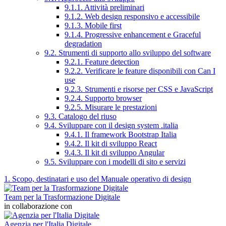
9.1.1. Attività preliminari
9.1.2. Web design responsivo e accessibile
9.1.3. Mobile first
9.1.4. Progressive enhancement e Graceful
degradation
9.2. Strumenti di supporto allo sviluppo del software
9.2.1. Feature detection
9.2.2. Verificare le feature disponibili con Can I
use
9.2.3. Strumenti e risorse per CSS e JavaScript
9.2.4. Supporto browser
9.2.5. Misurare le prestazioni
9.3. Catalogo del riuso
9.4. Sviluppare con il design system .italia
9.4.1. Il framework Bootstrap Italia
9.4.2. Il kit di sviluppo React
9.4.3. Il kit di sviluppo Angular
9.5. Sviluppare con i modelli di sito e servizi
1. Scopo, destinatari e uso del Manuale operativo di design
Team per la Trasformazione Digitale
in collaborazione con
Agenzia per l'Italia Digitale