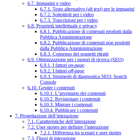
6.7. Immagini e video
6.7.1. Testo alternativo (alt text) per le immagini
6.7.2. Sottotitoli per i video
6.7.3. Trascrizioni per i video
6.8. Proprietà intellettuale e privacy
6.8.1. Pubblicazione di contenuti prodotti dalla
Pubblica Amministrazione
6.8.2. Pubblicazione di contenuti non prodotti
dalla Pubblica Amministrazione
6.8.3. Consenso dei soggetti ritratti
6.9. Ottimizzazione per i motori di ricerca (SEO)
6.9.1. I fattori
on-page
6.9.2. I fattori
off-page
6.9.3. Strumenti di diagnostica SEO: Search
Console
6.10. Gestire i contenuti
6.10.1. L’inventario dei contenuti
6.10.2. Revisionare i contenuti
6.10.3. Migrare i contenuti
6.10.4. Pubblicare i contenuti
7. Progettazione dell’interazione
7.1. Caratteristiche dell’interazione
7.2. User stories per definire l’interazione
7.2.1. Differenza tra scenari e user stories
7.3. Flussi di interazione