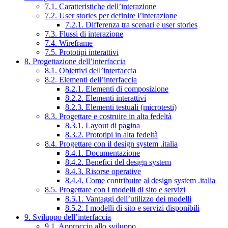
7.1. Caratteristiche dell’interazione
7.2. User stories per definire l’interazione
7.2.1. Differenza tra scenari e user stories
7.3. Flussi di interazione
7.4. Wireframe
7.5. Prototipi interattivi
8. Progettazione dell’interfaccia
8.1. Obiettivi dell’interfaccia
8.2. Elementi dell’interfaccia
8.2.1. Elementi di composizione
8.2.2. Elementi interattivi
8.2.3. Elementi testuali (microtesti)
8.3. Progettare e costruire in alta fedeltà
8.3.1. Layout di pagina
8.3.2. Prototipi in alta fedeltà
8.4. Progettare con il design system .italia
8.4.1. Documentazione
8.4.2. Benefici del design system
8.4.3. Risorse operative
8.4.4. Come contribuire al design system .italia
8.5. Progettare con i modelli di sito e servizi
8.5.1. Vantaggi dell’utilizzo dei modelli
8.5.2. I modelli di sito e servizi disponibili
9. Sviluppo dell’interfaccia
9.1. Approccio allo sviluppo