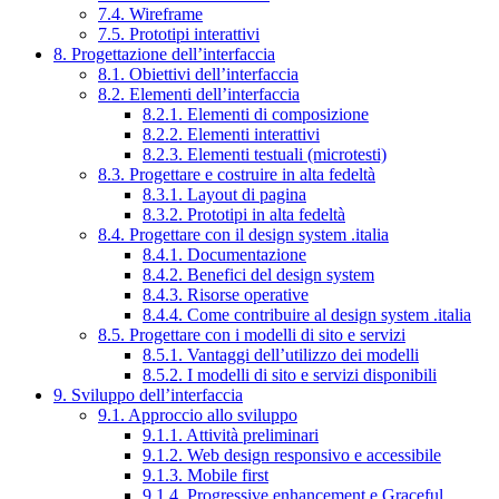
7.4. Wireframe
7.5. Prototipi interattivi
8. Progettazione dell’interfaccia
8.1. Obiettivi dell’interfaccia
8.2. Elementi dell’interfaccia
8.2.1. Elementi di composizione
8.2.2. Elementi interattivi
8.2.3. Elementi testuali (microtesti)
8.3. Progettare e costruire in alta fedeltà
8.3.1. Layout di pagina
8.3.2. Prototipi in alta fedeltà
8.4. Progettare con il design system .italia
8.4.1. Documentazione
8.4.2. Benefici del design system
8.4.3. Risorse operative
8.4.4. Come contribuire al design system .italia
8.5. Progettare con i modelli di sito e servizi
8.5.1. Vantaggi dell’utilizzo dei modelli
8.5.2. I modelli di sito e servizi disponibili
9. Sviluppo dell’interfaccia
9.1. Approccio allo sviluppo
9.1.1. Attività preliminari
9.1.2. Web design responsivo e accessibile
9.1.3. Mobile first
9.1.4. Progressive enhancement e Graceful