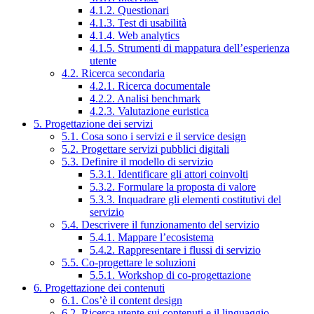
4.1.2. Questionari
4.1.3. Test di usabilità
4.1.4. Web analytics
4.1.5. Strumenti di mappatura dell’esperienza
utente
4.2. Ricerca secondaria
4.2.1. Ricerca documentale
4.2.2. Analisi benchmark
4.2.3. Valutazione euristica
5. Progettazione dei servizi
5.1. Cosa sono i servizi e il service design
5.2. Progettare servizi pubblici digitali
5.3. Definire il modello di servizio
5.3.1. Identificare gli attori coinvolti
5.3.2. Formulare la proposta di valore
5.3.3. Inquadrare gli elementi costitutivi del
servizio
5.4. Descrivere il funzionamento del servizio
5.4.1. Mappare l’ecosistema
5.4.2. Rappresentare i flussi di servizio
5.5. Co-progettare le soluzioni
5.5.1. Workshop di co-progettazione
6. Progettazione dei contenuti
6.1. Cos’è il content design
6.2. Ricerca utente sui contenuti e il linguaggio