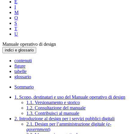
E
I
M
O
S
T
U
Manuale operativo di design
indici e glossario
contenuti
figure
tabelle
glossario
Sommario
1. Scopo, destinatari e uso del Manuale operativo di design
1.1. Versionamento e storico
1.2. Consultazione del manuale
1.3. Contribuisci al manuale
2. Introduzione al design per i servizi pubblici digitali
2.1. Design per l’amministrazione digitale (
e-
government
)