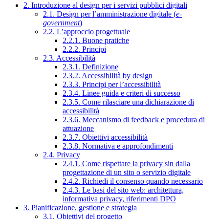
2. Introduzione al design per i servizi pubblici digitali
2.1. Design per l’amministrazione digitale (
e-
government
)
2.2. L’approccio progettuale
2.2.1. Buone pratiche
2.2.2. Principi
2.3. Accessibilità
2.3.1. Definizione
2.3.2. Accessibilità by design
2.3.3. Principi per l’accessibilità
2.3.4. Linee guida e criteri di successo
2.3.5. Come rilasciare una dichiarazione di
accessibilità
2.3.6. Meccanismo di feedback e procedura di
attuazione
2.3.7. Obiettivi accessibilità
2.3.8. Normativa e approfondimenti
2.4. Privacy
2.4.1. Come rispettare la privacy sin dalla
progettazione di un sito o servizio digitale
2.4.2. Richiedi il consenso quando necessario
2.4.3. Le basi del sito web: architettura,
informativa privacy, riferimenti DPO
3. Pianificazione, gestione e strategia
3.1. Obiettivi del progetto