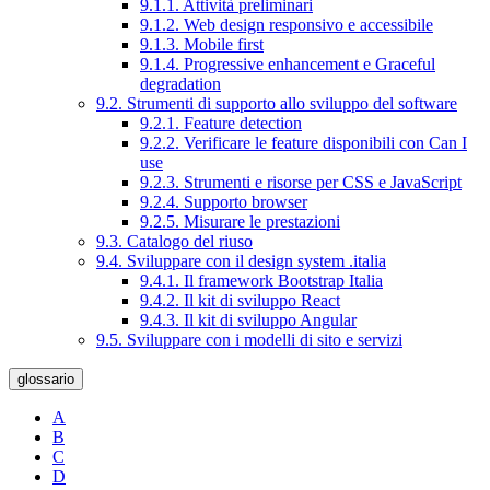
9.1.1. Attività preliminari
9.1.2. Web design responsivo e accessibile
9.1.3. Mobile first
9.1.4. Progressive enhancement e Graceful
degradation
9.2. Strumenti di supporto allo sviluppo del software
9.2.1. Feature detection
9.2.2. Verificare le feature disponibili con Can I
use
9.2.3. Strumenti e risorse per CSS e JavaScript
9.2.4. Supporto browser
9.2.5. Misurare le prestazioni
9.3. Catalogo del riuso
9.4. Sviluppare con il design system .italia
9.4.1. Il framework Bootstrap Italia
9.4.2. Il kit di sviluppo React
9.4.3. Il kit di sviluppo Angular
9.5. Sviluppare con i modelli di sito e servizi
glossario
A
B
C
D