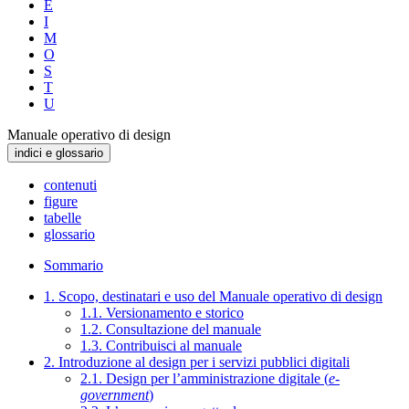
E
I
M
O
S
T
U
Manuale operativo di design
indici e glossario
contenuti
figure
tabelle
glossario
Sommario
1. Scopo, destinatari e uso del Manuale operativo di design
1.1. Versionamento e storico
1.2. Consultazione del manuale
1.3. Contribuisci al manuale
2. Introduzione al design per i servizi pubblici digitali
2.1. Design per l’amministrazione digitale (
e-
government
)