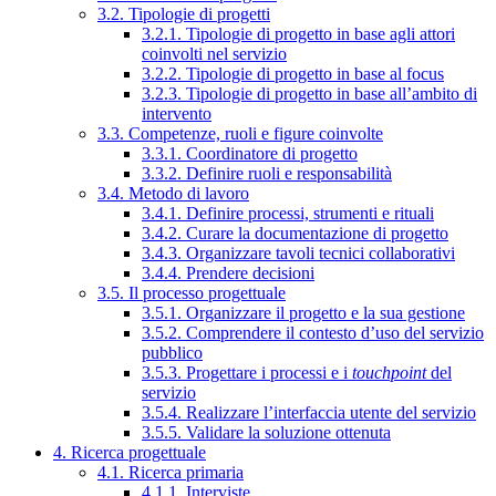
3.2. Tipologie di progetti
3.2.1. Tipologie di progetto in base agli attori
coinvolti nel servizio
3.2.2. Tipologie di progetto in base al focus
3.2.3. Tipologie di progetto in base all’ambito di
intervento
3.3. Competenze, ruoli e figure coinvolte
3.3.1. Coordinatore di progetto
3.3.2. Definire ruoli e responsabilità
3.4. Metodo di lavoro
3.4.1. Definire processi, strumenti e rituali
3.4.2. Curare la documentazione di progetto
3.4.3. Organizzare tavoli tecnici collaborativi
3.4.4. Prendere decisioni
3.5. Il processo progettuale
3.5.1. Organizzare il progetto e la sua gestione
3.5.2. Comprendere il contesto d’uso del servizio
pubblico
3.5.3. Progettare i processi e i
touchpoint
del
servizio
3.5.4. Realizzare l’interfaccia utente del servizio
3.5.5. Validare la soluzione ottenuta
4. Ricerca progettuale
4.1. Ricerca primaria
4.1.1. Interviste