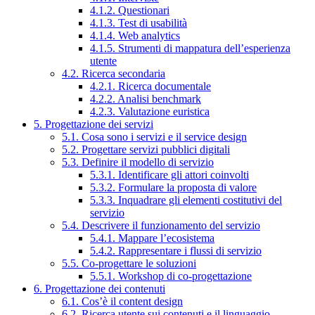
4.1.2. Questionari
4.1.3. Test di usabilità
4.1.4. Web analytics
4.1.5. Strumenti di mappatura dell’esperienza
utente
4.2. Ricerca secondaria
4.2.1. Ricerca documentale
4.2.2. Analisi benchmark
4.2.3. Valutazione euristica
5. Progettazione dei servizi
5.1. Cosa sono i servizi e il service design
5.2. Progettare servizi pubblici digitali
5.3. Definire il modello di servizio
5.3.1. Identificare gli attori coinvolti
5.3.2. Formulare la proposta di valore
5.3.3. Inquadrare gli elementi costitutivi del
servizio
5.4. Descrivere il funzionamento del servizio
5.4.1. Mappare l’ecosistema
5.4.2. Rappresentare i flussi di servizio
5.5. Co-progettare le soluzioni
5.5.1. Workshop di co-progettazione
6. Progettazione dei contenuti
6.1. Cos’è il content design
6.2. Ricerca utente sui contenuti e il linguaggio