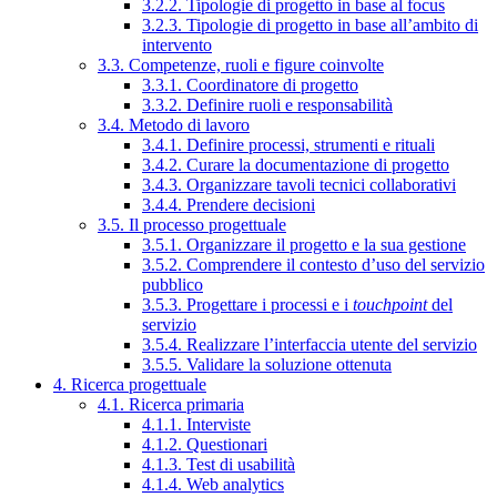
3.2.2. Tipologie di progetto in base al focus
3.2.3. Tipologie di progetto in base all’ambito di
intervento
3.3. Competenze, ruoli e figure coinvolte
3.3.1. Coordinatore di progetto
3.3.2. Definire ruoli e responsabilità
3.4. Metodo di lavoro
3.4.1. Definire processi, strumenti e rituali
3.4.2. Curare la documentazione di progetto
3.4.3. Organizzare tavoli tecnici collaborativi
3.4.4. Prendere decisioni
3.5. Il processo progettuale
3.5.1. Organizzare il progetto e la sua gestione
3.5.2. Comprendere il contesto d’uso del servizio
pubblico
3.5.3. Progettare i processi e i
touchpoint
del
servizio
3.5.4. Realizzare l’interfaccia utente del servizio
3.5.5. Validare la soluzione ottenuta
4. Ricerca progettuale
4.1. Ricerca primaria
4.1.1. Interviste
4.1.2. Questionari
4.1.3. Test di usabilità
4.1.4. Web analytics