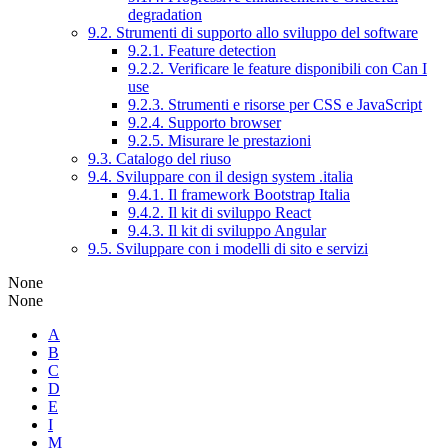
degradation
9.2. Strumenti di supporto allo sviluppo del software
9.2.1. Feature detection
9.2.2. Verificare le feature disponibili con Can I
use
9.2.3. Strumenti e risorse per CSS e JavaScript
9.2.4. Supporto browser
9.2.5. Misurare le prestazioni
9.3. Catalogo del riuso
9.4. Sviluppare con il design system .italia
9.4.1. Il framework Bootstrap Italia
9.4.2. Il kit di sviluppo React
9.4.3. Il kit di sviluppo Angular
9.5. Sviluppare con i modelli di sito e servizi
None
None
A
B
C
D
E
I
M