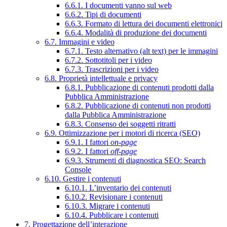
6.6.1. I documenti vanno sul web
6.6.2. Tipi di documenti
6.6.3. Formato di lettura dei documenti elettronici
6.6.4. Modalità di produzione dei documenti
6.7. Immagini e video
6.7.1. Testo alternativo (alt text) per le immagini
6.7.2. Sottotitoli per i video
6.7.3. Trascrizioni per i video
6.8. Proprietà intellettuale e privacy
6.8.1. Pubblicazione di contenuti prodotti dalla
Pubblica Amministrazione
6.8.2. Pubblicazione di contenuti non prodotti
dalla Pubblica Amministrazione
6.8.3. Consenso dei soggetti ritratti
6.9. Ottimizzazione per i motori di ricerca (SEO)
6.9.1. I fattori
on-page
6.9.2. I fattori
off-page
6.9.3. Strumenti di diagnostica SEO: Search
Console
6.10. Gestire i contenuti
6.10.1. L’inventario dei contenuti
6.10.2. Revisionare i contenuti
6.10.3. Migrare i contenuti
6.10.4. Pubblicare i contenuti
7. Progettazione dell’interazione