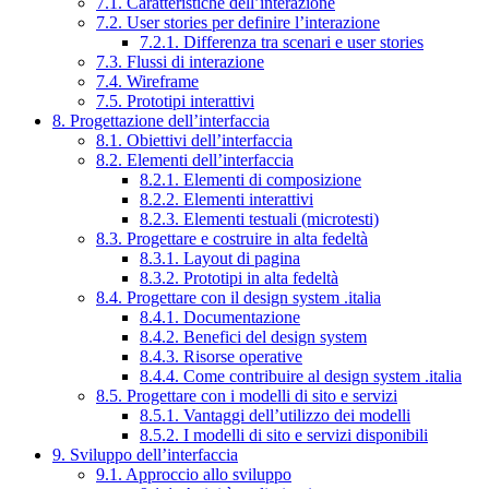
7.1. Caratteristiche dell’interazione
7.2. User stories per definire l’interazione
7.2.1. Differenza tra scenari e user stories
7.3. Flussi di interazione
7.4. Wireframe
7.5. Prototipi interattivi
8. Progettazione dell’interfaccia
8.1. Obiettivi dell’interfaccia
8.2. Elementi dell’interfaccia
8.2.1. Elementi di composizione
8.2.2. Elementi interattivi
8.2.3. Elementi testuali (microtesti)
8.3. Progettare e costruire in alta fedeltà
8.3.1. Layout di pagina
8.3.2. Prototipi in alta fedeltà
8.4. Progettare con il design system .italia
8.4.1. Documentazione
8.4.2. Benefici del design system
8.4.3. Risorse operative
8.4.4. Come contribuire al design system .italia
8.5. Progettare con i modelli di sito e servizi
8.5.1. Vantaggi dell’utilizzo dei modelli
8.5.2. I modelli di sito e servizi disponibili
9. Sviluppo dell’interfaccia
9.1. Approccio allo sviluppo