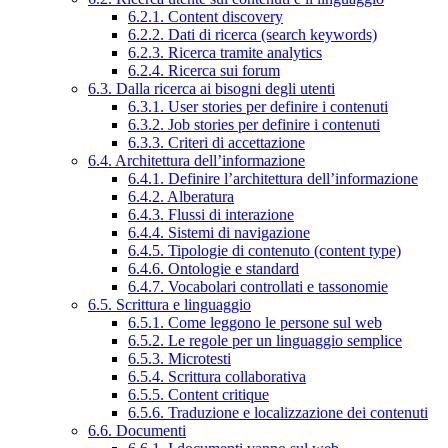
6.2.1. Content discovery
6.2.2. Dati di ricerca (search keywords)
6.2.3. Ricerca tramite analytics
6.2.4. Ricerca sui forum
6.3. Dalla ricerca ai bisogni degli utenti
6.3.1. User stories per definire i contenuti
6.3.2. Job stories per definire i contenuti
6.3.3. Criteri di accettazione
6.4. Architettura dell’informazione
6.4.1. Definire l’architettura dell’informazione
6.4.2. Alberatura
6.4.3. Flussi di interazione
6.4.4. Sistemi di navigazione
6.4.5. Tipologie di contenuto (content type)
6.4.6. Ontologie e standard
6.4.7. Vocabolari controllati e tassonomie
6.5. Scrittura e linguaggio
6.5.1. Come leggono le persone sul web
6.5.2. Le regole per un linguaggio semplice
6.5.3. Microtesti
6.5.4. Scrittura collaborativa
6.5.5. Content critique
6.5.6. Traduzione e localizzazione dei contenuti
6.6. Documenti