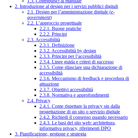
1.3. Contribuisci al manuale
2. Introduzione al design per i servizi pubblici digitali
2.1. Design per l’amministrazione digitale (
e-
government
)
2.2. L’approccio progettuale
2.2.1. Buone pratiche
2.2.2. Principi
2.3. Accessibilità
2.3.1. Definizione
2.3.2. Accessibilità by design
2.3.3. Principi per l’accessibilità
2.3.4. Linee guida e criteri di successo
2.3.5. Come rilasciare una dichiarazione di
accessibilità
2.3.6. Meccanismo di feedback e procedura di
attuazione
2.3.7. Obiettivi accessibilità
2.3.8. Normativa e approfondimenti
2.4. Privacy
2.4.1. Come rispettare la privacy sin dalla
progettazione di un sito o servizio digitale
2.4.2. Richiedi il consenso quando necessario
2.4.3. Le basi del sito web: architettura,
informativa privacy, riferimenti DPO
3. Pianificazione, gestione e strategia