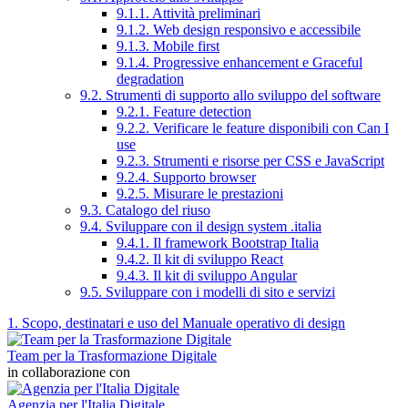
9.1.1. Attività preliminari
9.1.2. Web design responsivo e accessibile
9.1.3. Mobile first
9.1.4. Progressive enhancement e Graceful
degradation
9.2. Strumenti di supporto allo sviluppo del software
9.2.1. Feature detection
9.2.2. Verificare le feature disponibili con Can I
use
9.2.3. Strumenti e risorse per CSS e JavaScript
9.2.4. Supporto browser
9.2.5. Misurare le prestazioni
9.3. Catalogo del riuso
9.4. Sviluppare con il design system .italia
9.4.1. Il framework Bootstrap Italia
9.4.2. Il kit di sviluppo React
9.4.3. Il kit di sviluppo Angular
9.5. Sviluppare con i modelli di sito e servizi
1. Scopo, destinatari e uso del Manuale operativo di design
Team per la Trasformazione Digitale
in collaborazione con
Agenzia per l'Italia Digitale