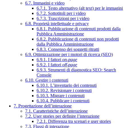
6.7. Immagini e video
6.7.1. Testo alternativo (alt text) per le immagini
6.7.2. Sottotitoli per i video
6.7.3. Trascrizioni per i video
6.8. Proprietà intellettuale e privacy
6.8.1. Pubblicazione di contenuti prodotti dalla
Pubblica Amministrazione
6.8.2. Pubblicazione di contenuti non prodotti
dalla Pubblica Amministrazione
6.8.3. Consenso dei soggetti ritratti
6.9. Ottimizzazione per i motori di ricerca (SEO)
6.9.1. I fattori
on-page
6.9.2. I fattori
off-page
6.9.3. Strumenti di diagnostica SEO: Search
Console
6.10. Gestire i contenuti
6.10.1. L’inventario dei contenuti
6.10.2. Revisionare i contenuti
6.10.3. Migrare i contenuti
6.10.4. Pubblicare i contenuti
7. Progettazione dell’interazione
7.1. Caratteristiche dell’interazione
7.2. User stories per definire l’interazione
7.2.1. Differenza tra scenari e user stories
7.3. Flussi di interazione