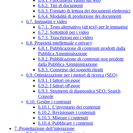
6.6.1. I documenti vanno sul web
6.6.2. Tipi di documenti
6.6.3. Formato di lettura dei documenti elettronici
6.6.4. Modalità di produzione dei documenti
6.7. Immagini e video
6.7.1. Testo alternativo (alt text) per le immagini
6.7.2. Sottotitoli per i video
6.7.3. Trascrizioni per i video
6.8. Proprietà intellettuale e privacy
6.8.1. Pubblicazione di contenuti prodotti dalla
Pubblica Amministrazione
6.8.2. Pubblicazione di contenuti non prodotti
dalla Pubblica Amministrazione
6.8.3. Consenso dei soggetti ritratti
6.9. Ottimizzazione per i motori di ricerca (SEO)
6.9.1. I fattori
on-page
6.9.2. I fattori
off-page
6.9.3. Strumenti di diagnostica SEO: Search
Console
6.10. Gestire i contenuti
6.10.1. L’inventario dei contenuti
6.10.2. Revisionare i contenuti
6.10.3. Migrare i contenuti
6.10.4. Pubblicare i contenuti
7. Progettazione dell’interazione