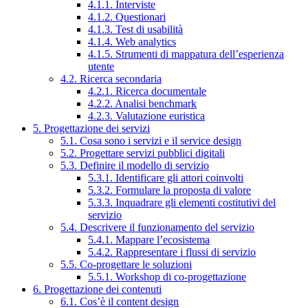
4.1.1. Interviste
4.1.2. Questionari
4.1.3. Test di usabilità
4.1.4. Web analytics
4.1.5. Strumenti di mappatura dell’esperienza
utente
4.2. Ricerca secondaria
4.2.1. Ricerca documentale
4.2.2. Analisi benchmark
4.2.3. Valutazione euristica
5. Progettazione dei servizi
5.1. Cosa sono i servizi e il service design
5.2. Progettare servizi pubblici digitali
5.3. Definire il modello di servizio
5.3.1. Identificare gli attori coinvolti
5.3.2. Formulare la proposta di valore
5.3.3. Inquadrare gli elementi costitutivi del
servizio
5.4. Descrivere il funzionamento del servizio
5.4.1. Mappare l’ecosistema
5.4.2. Rappresentare i flussi di servizio
5.5. Co-progettare le soluzioni
5.5.1. Workshop di co-progettazione
6. Progettazione dei contenuti
6.1. Cos’è il content design