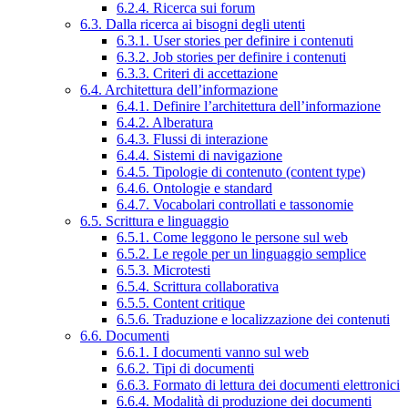
6.2.4. Ricerca sui forum
6.3. Dalla ricerca ai bisogni degli utenti
6.3.1. User stories per definire i contenuti
6.3.2. Job stories per definire i contenuti
6.3.3. Criteri di accettazione
6.4. Architettura dell’informazione
6.4.1. Definire l’architettura dell’informazione
6.4.2. Alberatura
6.4.3. Flussi di interazione
6.4.4. Sistemi di navigazione
6.4.5. Tipologie di contenuto (content type)
6.4.6. Ontologie e standard
6.4.7. Vocabolari controllati e tassonomie
6.5. Scrittura e linguaggio
6.5.1. Come leggono le persone sul web
6.5.2. Le regole per un linguaggio semplice
6.5.3. Microtesti
6.5.4. Scrittura collaborativa
6.5.5. Content critique
6.5.6. Traduzione e localizzazione dei contenuti
6.6. Documenti
6.6.1. I documenti vanno sul web
6.6.2. Tipi di documenti
6.6.3. Formato di lettura dei documenti elettronici
6.6.4. Modalità di produzione dei documenti