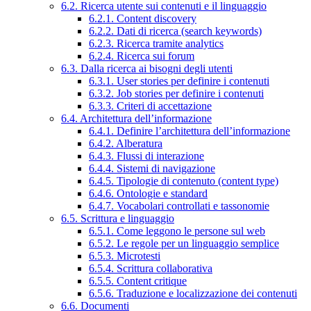
6.2. Ricerca utente sui contenuti e il linguaggio
6.2.1. Content discovery
6.2.2. Dati di ricerca (search keywords)
6.2.3. Ricerca tramite analytics
6.2.4. Ricerca sui forum
6.3. Dalla ricerca ai bisogni degli utenti
6.3.1. User stories per definire i contenuti
6.3.2. Job stories per definire i contenuti
6.3.3. Criteri di accettazione
6.4. Architettura dell’informazione
6.4.1. Definire l’architettura dell’informazione
6.4.2. Alberatura
6.4.3. Flussi di interazione
6.4.4. Sistemi di navigazione
6.4.5. Tipologie di contenuto (content type)
6.4.6. Ontologie e standard
6.4.7. Vocabolari controllati e tassonomie
6.5. Scrittura e linguaggio
6.5.1. Come leggono le persone sul web
6.5.2. Le regole per un linguaggio semplice
6.5.3. Microtesti
6.5.4. Scrittura collaborativa
6.5.5. Content critique
6.5.6. Traduzione e localizzazione dei contenuti
6.6. Documenti