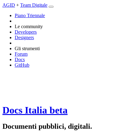
AGID
+
Team Digitale
Piano Triennale
Le community
Developers
Designers
Gli strumenti
Forum
Docs
GitHub
Docs Italia
beta
Documenti pubblici, digitali.