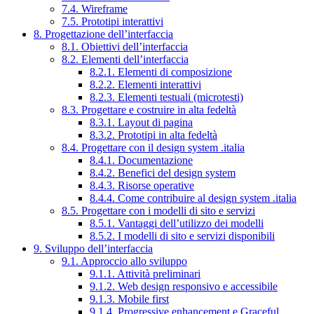
7.4. Wireframe
7.5. Prototipi interattivi
8. Progettazione dell’interfaccia
8.1. Obiettivi dell’interfaccia
8.2. Elementi dell’interfaccia
8.2.1. Elementi di composizione
8.2.2. Elementi interattivi
8.2.3. Elementi testuali (microtesti)
8.3. Progettare e costruire in alta fedeltà
8.3.1. Layout di pagina
8.3.2. Prototipi in alta fedeltà
8.4. Progettare con il design system .italia
8.4.1. Documentazione
8.4.2. Benefici del design system
8.4.3. Risorse operative
8.4.4. Come contribuire al design system .italia
8.5. Progettare con i modelli di sito e servizi
8.5.1. Vantaggi dell’utilizzo dei modelli
8.5.2. I modelli di sito e servizi disponibili
9. Sviluppo dell’interfaccia
9.1. Approccio allo sviluppo
9.1.1. Attività preliminari
9.1.2. Web design responsivo e accessibile
9.1.3. Mobile first
9.1.4. Progressive enhancement e Graceful