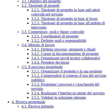
3.1. Obiettivi del progetto
3.2. Tipologie di progetti
3.2.1. Tipologie di progetto in base agli attori
coinvolti nel servizio
3.2.2. Tipologie di progetto in base al focus
3.2.3. Tipologie di progetto in base all’ambito di
intervento
3.3. Competenze, ruoli e figure coinvolte
3.3.1. Coordinatore di progetto
3.3.2. Definire ruoli e responsabilità
3.4. Metodo di lavoro
3.4.1. Definire processi, strumenti e rituali
3.4.2. Curare la documentazione di progetto
3.4.3. Organizzare tavoli tecnici collaborativi
3.4.4. Prendere decisioni
3.5. Il processo progettuale
3.5.1. Organizzare il progetto e la sua gestione
3.5.2. Comprendere il contesto d’uso del servizio
pubblico
3.5.3. Progettare i processi e i
touchpoint
del
servizio
3.5.4. Realizzare l’interfaccia utente del servizio
3.5.5. Validare la soluzione ottenuta
4. Ricerca progettuale
4.1. Ricerca primaria