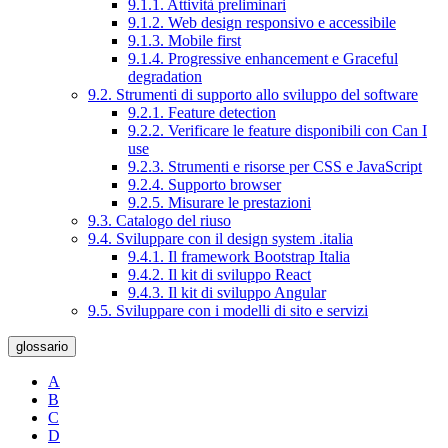
9.1.1. Attività preliminari
9.1.2. Web design responsivo e accessibile
9.1.3. Mobile first
9.1.4. Progressive enhancement e Graceful
degradation
9.2. Strumenti di supporto allo sviluppo del software
9.2.1. Feature detection
9.2.2. Verificare le feature disponibili con Can I
use
9.2.3. Strumenti e risorse per CSS e JavaScript
9.2.4. Supporto browser
9.2.5. Misurare le prestazioni
9.3. Catalogo del riuso
9.4. Sviluppare con il design system .italia
9.4.1. Il framework Bootstrap Italia
9.4.2. Il kit di sviluppo React
9.4.3. Il kit di sviluppo Angular
9.5. Sviluppare con i modelli di sito e servizi
glossario
A
B
C
D