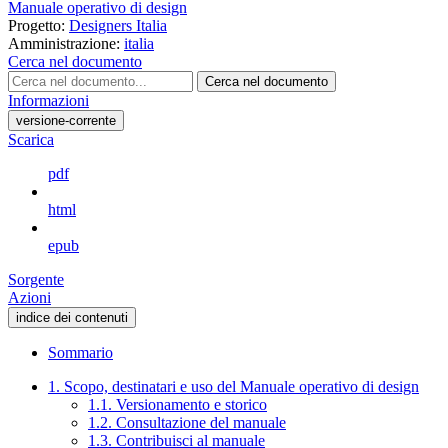
Manuale operativo di design
Progetto:
Designers Italia
Amministrazione:
italia
Cerca nel documento
Cerca nel documento
Informazioni
versione-corrente
Scarica
pdf
html
epub
Sorgente
Azioni
indice dei contenuti
Sommario
1. Scopo, destinatari e uso del Manuale operativo di design
1.1. Versionamento e storico
1.2. Consultazione del manuale
1.3. Contribuisci al manuale