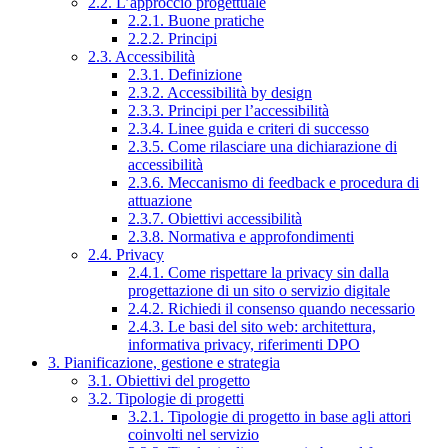
2.2. L’approccio progettuale
2.2.1. Buone pratiche
2.2.2. Principi
2.3. Accessibilità
2.3.1. Definizione
2.3.2. Accessibilità by design
2.3.3. Principi per l’accessibilità
2.3.4. Linee guida e criteri di successo
2.3.5. Come rilasciare una dichiarazione di
accessibilità
2.3.6. Meccanismo di feedback e procedura di
attuazione
2.3.7. Obiettivi accessibilità
2.3.8. Normativa e approfondimenti
2.4. Privacy
2.4.1. Come rispettare la privacy sin dalla
progettazione di un sito o servizio digitale
2.4.2. Richiedi il consenso quando necessario
2.4.3. Le basi del sito web: architettura,
informativa privacy, riferimenti DPO
3. Pianificazione, gestione e strategia
3.1. Obiettivi del progetto
3.2. Tipologie di progetti
3.2.1. Tipologie di progetto in base agli attori
coinvolti nel servizio