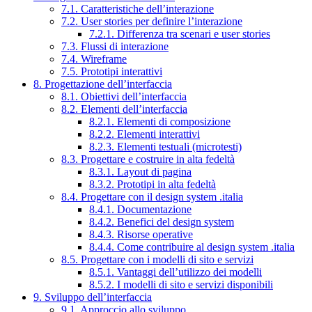
7.1. Caratteristiche dell’interazione
7.2. User stories per definire l’interazione
7.2.1. Differenza tra scenari e user stories
7.3. Flussi di interazione
7.4. Wireframe
7.5. Prototipi interattivi
8. Progettazione dell’interfaccia
8.1. Obiettivi dell’interfaccia
8.2. Elementi dell’interfaccia
8.2.1. Elementi di composizione
8.2.2. Elementi interattivi
8.2.3. Elementi testuali (microtesti)
8.3. Progettare e costruire in alta fedeltà
8.3.1. Layout di pagina
8.3.2. Prototipi in alta fedeltà
8.4. Progettare con il design system .italia
8.4.1. Documentazione
8.4.2. Benefici del design system
8.4.3. Risorse operative
8.4.4. Come contribuire al design system .italia
8.5. Progettare con i modelli di sito e servizi
8.5.1. Vantaggi dell’utilizzo dei modelli
8.5.2. I modelli di sito e servizi disponibili
9. Sviluppo dell’interfaccia
9.1. Approccio allo sviluppo