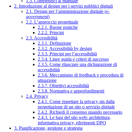
1.3. Contribuisci al manuale
2. Introduzione al design per i servizi pubblici digitali
2.1. Design per l’amministrazione digitale (
e-
government
)
2.2. L’approccio progettuale
2.2.1. Buone pratiche
2.2.2. Principi
2.3. Accessibilità
2.3.1. Definizione
2.3.2. Accessibilità by design
2.3.3. Principi per l’accessibilità
2.3.4. Linee guida e criteri di successo
2.3.5. Come rilasciare una dichiarazione di
accessibilità
2.3.6. Meccanismo di feedback e procedura di
attuazione
2.3.7. Obiettivi accessibilità
2.3.8. Normativa e approfondimenti
2.4. Privacy
2.4.1. Come rispettare la privacy sin dalla
progettazione di un sito o servizio digitale
2.4.2. Richiedi il consenso quando necessario
2.4.3. Le basi del sito web: architettura,
informativa privacy, riferimenti DPO
3. Pianificazione, gestione e strategia