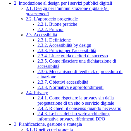
2. Introduzione al design per i servizi pubblici digitali
2.1. Design per l’amministrazione digitale (
e-
government
)
2.2. L’approccio progettuale
2.2.1. Buone pratiche
2.2.2. Principi
2.3. Accessibilità
2.3.1. Definizione
2.3.2. Accessibilità by design
2.3.3. Principi per l’accessibilità
2.3.4. Linee guida e criteri di successo
2.3.5. Come rilasciare una dichiarazione di
accessibilità
2.3.6. Meccanismo di feedback e procedura di
attuazione
2.3.7. Obiettivi accessibilità
2.3.8. Normativa e approfondimenti
2.4. Privacy
2.4.1. Come rispettare la privacy sin dalla
progettazione di un sito o servizio digitale
2.4.2. Richiedi il consenso quando necessario
2.4.3. Le basi del sito web: architettura,
informativa privacy, riferimenti DPO
3. Pianificazione, gestione e strategia
3.1. Obiettivi del progetto