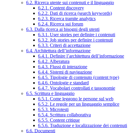
6.2. Ricerca utente sui contenuti e il linguaggio
6.2.1. Content discovery
6.2.2. Dati di ricerca (search keywords)
6.2.3. Ricerca tramite analytics
6.2.4. Ricerca sui forum
6.3. Dalla ricerca ai bisogni degli utenti
6.3.1. User stories per definire i contenuti
6.3.2. Job stories per definire i contenuti
6.3.3. Criteri di accettazione
6.4. Architettura dell’informazione
6.4.1. Definire l’architettura dell’informazione
6.4.2. Alberatura
6.4.3. Flussi di interazione
6.4.4. Sistemi di navigazione
6.4.5. Tipologie di contenuto (content type)
6.4.6. Ontologie e standard
6.4.7. Vocabolari controllati e tassonomie
6.5. Scrittura e linguaggio
6.5.1. Come leggono le persone sul web
6.5.2. Le regole per un linguaggio semplice
6.5.3. Microtesti
6.5.4. Scrittura collaborativa
6.5.5. Content critique
6.5.6. Traduzione e localizzazione dei contenuti
6.6. Documenti