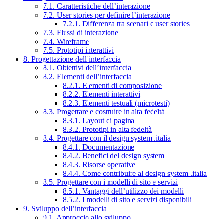
7.1. Caratteristiche dell’interazione
7.2. User stories per definire l’interazione
7.2.1. Differenza tra scenari e user stories
7.3. Flussi di interazione
7.4. Wireframe
7.5. Prototipi interattivi
8. Progettazione dell’interfaccia
8.1. Obiettivi dell’interfaccia
8.2. Elementi dell’interfaccia
8.2.1. Elementi di composizione
8.2.2. Elementi interattivi
8.2.3. Elementi testuali (microtesti)
8.3. Progettare e costruire in alta fedeltà
8.3.1. Layout di pagina
8.3.2. Prototipi in alta fedeltà
8.4. Progettare con il design system .italia
8.4.1. Documentazione
8.4.2. Benefici del design system
8.4.3. Risorse operative
8.4.4. Come contribuire al design system .italia
8.5. Progettare con i modelli di sito e servizi
8.5.1. Vantaggi dell’utilizzo dei modelli
8.5.2. I modelli di sito e servizi disponibili
9. Sviluppo dell’interfaccia
9.1. Approccio allo sviluppo