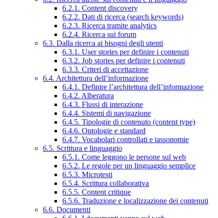
6.2.1. Content discovery
6.2.2. Dati di ricerca (search keywords)
6.2.3. Ricerca tramite analytics
6.2.4. Ricerca sui forum
6.3. Dalla ricerca ai bisogni degli utenti
6.3.1. User stories per definire i contenuti
6.3.2. Job stories per definire i contenuti
6.3.3. Criteri di accettazione
6.4. Architettura dell’informazione
6.4.1. Definire l’architettura dell’informazione
6.4.2. Alberatura
6.4.3. Flussi di interazione
6.4.4. Sistemi di navigazione
6.4.5. Tipologie di contenuto (content type)
6.4.6. Ontologie e standard
6.4.7. Vocabolari controllati e tassonomie
6.5. Scrittura e linguaggio
6.5.1. Come leggono le persone sul web
6.5.2. Le regole per un linguaggio semplice
6.5.3. Microtesti
6.5.4. Scrittura collaborativa
6.5.5. Content critique
6.5.6. Traduzione e localizzazione dei contenuti
6.6. Documenti