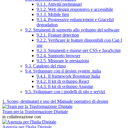
9.1.1. Attività preliminari
9.1.2. Web design responsivo e accessibile
9.1.3. Mobile first
9.1.4. Progressive enhancement e Graceful
degradation
9.2. Strumenti di supporto allo sviluppo del software
9.2.1. Feature detection
9.2.2. Verificare le feature disponibili con Can I
use
9.2.3. Strumenti e risorse per CSS e JavaScript
9.2.4. Supporto browser
9.2.5. Misurare le prestazioni
9.3. Catalogo del riuso
9.4. Sviluppare con il design system .italia
9.4.1. Il framework Bootstrap Italia
9.4.2. Il kit di sviluppo React
9.4.3. Il kit di sviluppo Angular
9.5. Sviluppare con i modelli di sito e servizi
1. Scopo, destinatari e uso del Manuale operativo di design
Team per la Trasformazione Digitale
in collaborazione con
Agenzia per l'Italia Digitale