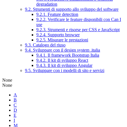
degradation
9.2. Strumenti di supporto allo sviluppo del software
9.2.1. Feature detection
9.2.2. Verificare le feature disponibili con Can I
use
9.2.3. Strumenti e risorse per CSS e JavaScript
9.2.4. Supporto browser
9.2.5. Misurare le prestazioni
9.3. Catalogo del riuso
9.4. Sviluppare con il design system .italia
9.4.1. Il framework Bootstrap Italia
9.4.2. Il kit di sviluppo React
9.4.3. Il kit di sviluppo Angular
9.5. Sviluppare con i modelli di sito e servizi
None
None
A
B
C
D
E
I
M