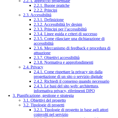
2.2. L’approccio progettuale
2.2.1. Buone pratiche
2.2.2. Principi
2.3. Accessibilità
2.3.1. Definizione
2.3.2. Accessibilità by design
2.3.3. Principi per l’accessibilità
2.3.4. Linee guida e criteri di successo
2.3.5. Come rilasciare una dichiarazione di
accessibilità
2.3.6. Meccanismo di feedback e procedura di
attuazione
2.3.7. Obiettivi accessibilità
2.3.8. Normativa e approfondimenti
2.4. Privacy
2.4.1. Come rispettare la privacy sin dalla
progettazione di un sito o servizio digitale
2.4.2. Richiedi il consenso quando necessario
2.4.3. Le basi del sito web: architettura,
informativa privacy, riferimenti DPO
3. Pianificazione, gestione e strategia
3.1. Obiettivi del progetto
3.2. Tipologie di progetti
3.2.1. Tipologie di progetto in base agli attori
coinvolti nel servizio