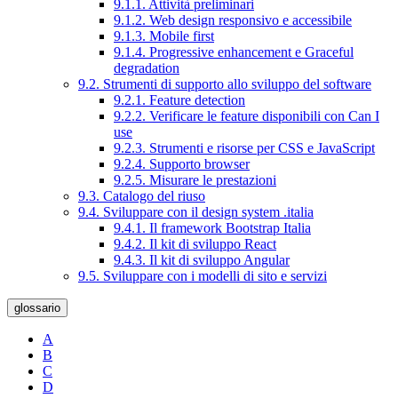
9.1.1. Attività preliminari
9.1.2. Web design responsivo e accessibile
9.1.3. Mobile first
9.1.4. Progressive enhancement e Graceful
degradation
9.2. Strumenti di supporto allo sviluppo del software
9.2.1. Feature detection
9.2.2. Verificare le feature disponibili con Can I
use
9.2.3. Strumenti e risorse per CSS e JavaScript
9.2.4. Supporto browser
9.2.5. Misurare le prestazioni
9.3. Catalogo del riuso
9.4. Sviluppare con il design system .italia
9.4.1. Il framework Bootstrap Italia
9.4.2. Il kit di sviluppo React
9.4.3. Il kit di sviluppo Angular
9.5. Sviluppare con i modelli di sito e servizi
glossario
A
B
C
D