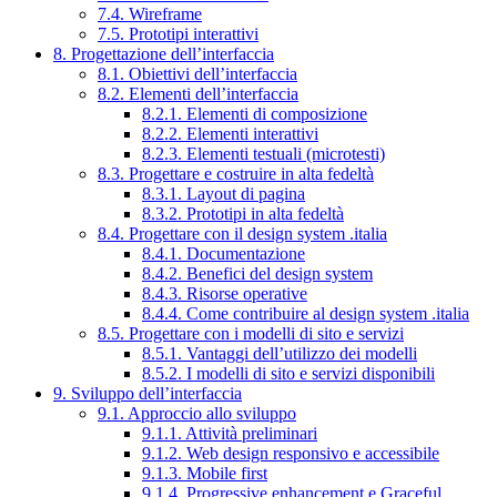
7.4. Wireframe
7.5. Prototipi interattivi
8. Progettazione dell’interfaccia
8.1. Obiettivi dell’interfaccia
8.2. Elementi dell’interfaccia
8.2.1. Elementi di composizione
8.2.2. Elementi interattivi
8.2.3. Elementi testuali (microtesti)
8.3. Progettare e costruire in alta fedeltà
8.3.1. Layout di pagina
8.3.2. Prototipi in alta fedeltà
8.4. Progettare con il design system .italia
8.4.1. Documentazione
8.4.2. Benefici del design system
8.4.3. Risorse operative
8.4.4. Come contribuire al design system .italia
8.5. Progettare con i modelli di sito e servizi
8.5.1. Vantaggi dell’utilizzo dei modelli
8.5.2. I modelli di sito e servizi disponibili
9. Sviluppo dell’interfaccia
9.1. Approccio allo sviluppo
9.1.1. Attività preliminari
9.1.2. Web design responsivo e accessibile
9.1.3. Mobile first
9.1.4. Progressive enhancement e Graceful