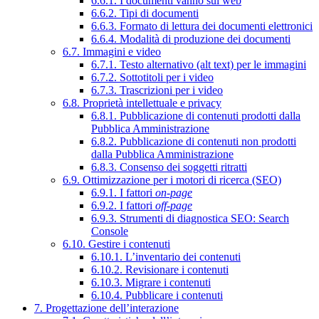
6.6.1. I documenti vanno sul web
6.6.2. Tipi di documenti
6.6.3. Formato di lettura dei documenti elettronici
6.6.4. Modalità di produzione dei documenti
6.7. Immagini e video
6.7.1. Testo alternativo (alt text) per le immagini
6.7.2. Sottotitoli per i video
6.7.3. Trascrizioni per i video
6.8. Proprietà intellettuale e privacy
6.8.1. Pubblicazione di contenuti prodotti dalla
Pubblica Amministrazione
6.8.2. Pubblicazione di contenuti non prodotti
dalla Pubblica Amministrazione
6.8.3. Consenso dei soggetti ritratti
6.9. Ottimizzazione per i motori di ricerca (SEO)
6.9.1. I fattori
on-page
6.9.2. I fattori
off-page
6.9.3. Strumenti di diagnostica SEO: Search
Console
6.10. Gestire i contenuti
6.10.1. L’inventario dei contenuti
6.10.2. Revisionare i contenuti
6.10.3. Migrare i contenuti
6.10.4. Pubblicare i contenuti
7. Progettazione dell’interazione