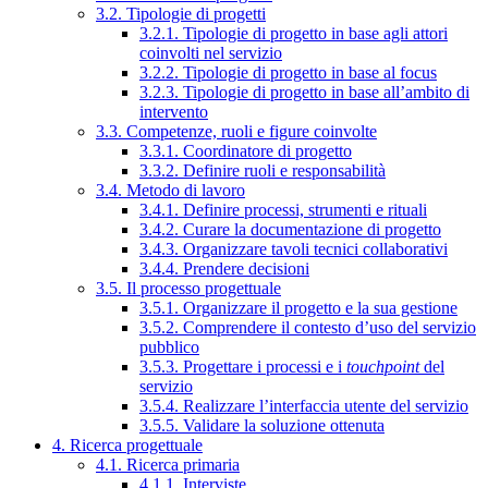
3.2. Tipologie di progetti
3.2.1. Tipologie di progetto in base agli attori
coinvolti nel servizio
3.2.2. Tipologie di progetto in base al focus
3.2.3. Tipologie di progetto in base all’ambito di
intervento
3.3. Competenze, ruoli e figure coinvolte
3.3.1. Coordinatore di progetto
3.3.2. Definire ruoli e responsabilità
3.4. Metodo di lavoro
3.4.1. Definire processi, strumenti e rituali
3.4.2. Curare la documentazione di progetto
3.4.3. Organizzare tavoli tecnici collaborativi
3.4.4. Prendere decisioni
3.5. Il processo progettuale
3.5.1. Organizzare il progetto e la sua gestione
3.5.2. Comprendere il contesto d’uso del servizio
pubblico
3.5.3. Progettare i processi e i
touchpoint
del
servizio
3.5.4. Realizzare l’interfaccia utente del servizio
3.5.5. Validare la soluzione ottenuta
4. Ricerca progettuale
4.1. Ricerca primaria
4.1.1. Interviste