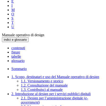
E
I
M
O
S
T
U
Manuale operativo di design
indici e glossario
contenuti
figure
tabelle
glossario
Sommario
1. Scopo, destinatari e uso del Manuale operativo di design
1.1. Versionamento e storico
1.2. Consultazione del manuale
1.3. Contribuisci al manuale
2. Introduzione al design per i servizi pubblici digitali
2.1. Design per l’amministrazione digitale (
e-
government
)