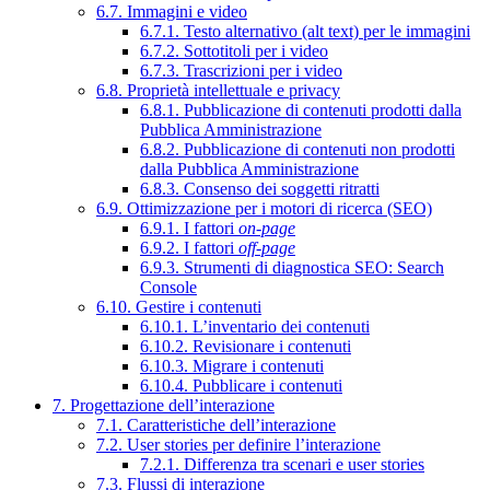
6.7. Immagini e video
6.7.1. Testo alternativo (alt text) per le immagini
6.7.2. Sottotitoli per i video
6.7.3. Trascrizioni per i video
6.8. Proprietà intellettuale e privacy
6.8.1. Pubblicazione di contenuti prodotti dalla
Pubblica Amministrazione
6.8.2. Pubblicazione di contenuti non prodotti
dalla Pubblica Amministrazione
6.8.3. Consenso dei soggetti ritratti
6.9. Ottimizzazione per i motori di ricerca (SEO)
6.9.1. I fattori
on-page
6.9.2. I fattori
off-page
6.9.3. Strumenti di diagnostica SEO: Search
Console
6.10. Gestire i contenuti
6.10.1. L’inventario dei contenuti
6.10.2. Revisionare i contenuti
6.10.3. Migrare i contenuti
6.10.4. Pubblicare i contenuti
7. Progettazione dell’interazione
7.1. Caratteristiche dell’interazione
7.2. User stories per definire l’interazione
7.2.1. Differenza tra scenari e user stories
7.3. Flussi di interazione