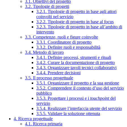
3.1. Obiettivi del progetto
3.2. Tipologie di progetti
3.2.1. Tipologie di progetto in base agli attori
coinvolti nel servizio
3.2.2. Tipologie di progetto in base al focus
3.2.3. Tipologie di progetto in base all’ambito di
intervento
3.3. Competenze, ruoli e figure coinvolte
3.3.1. Coordinatore di progetto
3.3.2. Definire ruoli e responsabilità
3.4. Metodo di lavoro
3.4.1. Definire processi, strumenti e rituali
3.4.2. Curare la documentazione di progetto
3.4.3. Organizzare tavoli tecnici collaborativi
3.4.4. Prendere decisioni
3.5. Il processo progettuale
3.5.1. Organizzare il progetto e la sua gestione
3.5.2. Comprendere il contesto d’uso del servizio
pubblico
3.5.3. Progettare i processi e i
touchpoint
del
servizio
3.5.4. Realizzare l’interfaccia utente del servizio
3.5.5. Validare la soluzione ottenuta
4. Ricerca progettuale
4.1. Ricerca primaria