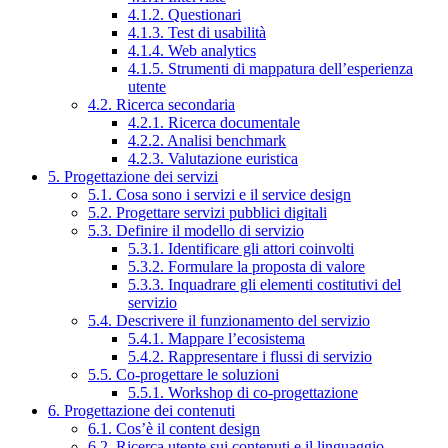
4.1.2. Questionari
4.1.3. Test di usabilità
4.1.4. Web analytics
4.1.5. Strumenti di mappatura dell’esperienza
utente
4.2. Ricerca secondaria
4.2.1. Ricerca documentale
4.2.2. Analisi benchmark
4.2.3. Valutazione euristica
5. Progettazione dei servizi
5.1. Cosa sono i servizi e il service design
5.2. Progettare servizi pubblici digitali
5.3. Definire il modello di servizio
5.3.1. Identificare gli attori coinvolti
5.3.2. Formulare la proposta di valore
5.3.3. Inquadrare gli elementi costitutivi del
servizio
5.4. Descrivere il funzionamento del servizio
5.4.1. Mappare l’ecosistema
5.4.2. Rappresentare i flussi di servizio
5.5. Co-progettare le soluzioni
5.5.1. Workshop di co-progettazione
6. Progettazione dei contenuti
6.1. Cos’è il content design
6.2. Ricerca utente sui contenuti e il linguaggio