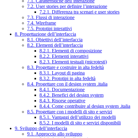
7.1. Caratteristiche dell’interazione
7.2. User stories per definire l’interazione
7.2.1. Differenza tra scenari e user stories
7.3. Flussi di interazione
7.4. Wireframe
7.5. Prototipi interattivi
8. Progettazione dell’interfaccia
8.1. Obiettivi dell’interfaccia
8.2. Elementi dell’interfaccia
8.2.1. Elementi di composizione
8.2.2. Elementi interattivi
8.2.3. Elementi testuali (microtesti)
8.3. Progettare e costruire in alta fedeltà
8.3.1. Layout di pagina
8.3.2. Prototipi in alta fedeltà
8.4. Progettare con il design system .italia
8.4.1. Documentazione
8.4.2. Benefici del design system
8.4.3. Risorse operative
8.4.4. Come contribuire al design system .italia
8.5. Progettare con i modelli di sito e servizi
8.5.1. Vantaggi dell’utilizzo dei modelli
8.5.2. I modelli di sito e servizi disponibili
9. Sviluppo dell’interfaccia
9.1. Approccio allo sviluppo