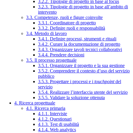
3.2.2. Tipologie di progetto in base al focus
3.2.3. Tipologie di progetto in base all’ambito di
intervento
3.3. Competenze, ruoli e figure coinvolte
3.3.1. Coordinatore di progetto
3.3.2. Definire ruoli e responsabilità
3.4. Metodo di lavoro
3.4.1. Definire processi, strumenti e rituali
3.4.2. Curare la documentazione di progetto
3.4.3. Organizzare tavoli tecnici collaborativi
3.4.4. Prendere decisioni
3.5. Il processo progettuale
3.5.1. Organizzare il progetto e la sua gestione
3.5.2. Comprendere il contesto d’uso del servizio
pubblico
3.5.3. Progettare i processi e i
touchpoint
del
servizio
3.5.4. Realizzare l’interfaccia utente del servizio
3.5.5. Validare la soluzione ottenuta
4. Ricerca progettuale
4.1. Ricerca primaria
4.1.1. Interviste
4.1.2. Questionari
4.1.3. Test di usabilità
4.1.4. Web analytics