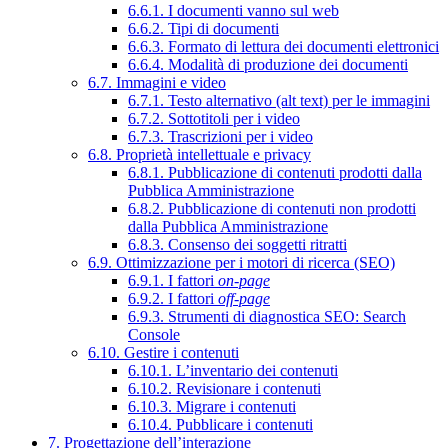
6.6.1. I documenti vanno sul web
6.6.2. Tipi di documenti
6.6.3. Formato di lettura dei documenti elettronici
6.6.4. Modalità di produzione dei documenti
6.7. Immagini e video
6.7.1. Testo alternativo (alt text) per le immagini
6.7.2. Sottotitoli per i video
6.7.3. Trascrizioni per i video
6.8. Proprietà intellettuale e privacy
6.8.1. Pubblicazione di contenuti prodotti dalla
Pubblica Amministrazione
6.8.2. Pubblicazione di contenuti non prodotti
dalla Pubblica Amministrazione
6.8.3. Consenso dei soggetti ritratti
6.9. Ottimizzazione per i motori di ricerca (SEO)
6.9.1. I fattori
on-page
6.9.2. I fattori
off-page
6.9.3. Strumenti di diagnostica SEO: Search
Console
6.10. Gestire i contenuti
6.10.1. L’inventario dei contenuti
6.10.2. Revisionare i contenuti
6.10.3. Migrare i contenuti
6.10.4. Pubblicare i contenuti
7. Progettazione dell’interazione