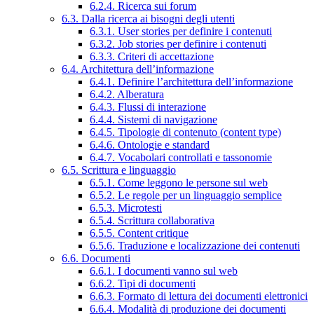
6.2.4. Ricerca sui forum
6.3. Dalla ricerca ai bisogni degli utenti
6.3.1. User stories per definire i contenuti
6.3.2. Job stories per definire i contenuti
6.3.3. Criteri di accettazione
6.4. Architettura dell’informazione
6.4.1. Definire l’architettura dell’informazione
6.4.2. Alberatura
6.4.3. Flussi di interazione
6.4.4. Sistemi di navigazione
6.4.5. Tipologie di contenuto (content type)
6.4.6. Ontologie e standard
6.4.7. Vocabolari controllati e tassonomie
6.5. Scrittura e linguaggio
6.5.1. Come leggono le persone sul web
6.5.2. Le regole per un linguaggio semplice
6.5.3. Microtesti
6.5.4. Scrittura collaborativa
6.5.5. Content critique
6.5.6. Traduzione e localizzazione dei contenuti
6.6. Documenti
6.6.1. I documenti vanno sul web
6.6.2. Tipi di documenti
6.6.3. Formato di lettura dei documenti elettronici
6.6.4. Modalità di produzione dei documenti