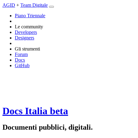
AGID
+
Team Digitale
Piano Triennale
Le community
Developers
Designers
Gli strumenti
Forum
Docs
GitHub
Docs Italia
beta
Documenti pubblici, digitali.