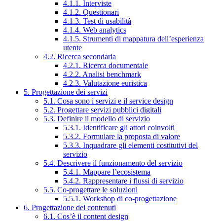
4.1.1. Interviste
4.1.2. Questionari
4.1.3. Test di usabilità
4.1.4. Web analytics
4.1.5. Strumenti di mappatura dell’esperienza
utente
4.2. Ricerca secondaria
4.2.1. Ricerca documentale
4.2.2. Analisi benchmark
4.2.3. Valutazione euristica
5. Progettazione dei servizi
5.1. Cosa sono i servizi e il service design
5.2. Progettare servizi pubblici digitali
5.3. Definire il modello di servizio
5.3.1. Identificare gli attori coinvolti
5.3.2. Formulare la proposta di valore
5.3.3. Inquadrare gli elementi costitutivi del
servizio
5.4. Descrivere il funzionamento del servizio
5.4.1. Mappare l’ecosistema
5.4.2. Rappresentare i flussi di servizio
5.5. Co-progettare le soluzioni
5.5.1. Workshop di co-progettazione
6. Progettazione dei contenuti
6.1. Cos’è il content design