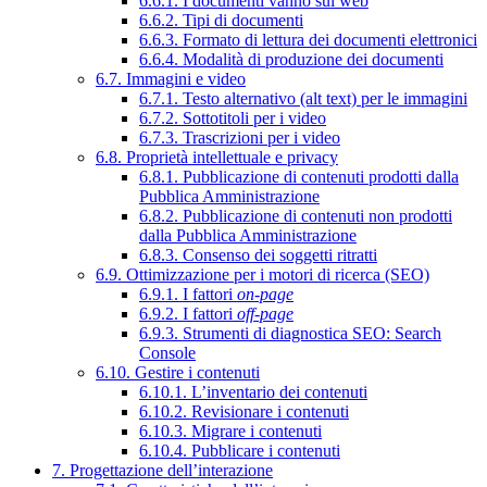
6.6.1. I documenti vanno sul web
6.6.2. Tipi di documenti
6.6.3. Formato di lettura dei documenti elettronici
6.6.4. Modalità di produzione dei documenti
6.7. Immagini e video
6.7.1. Testo alternativo (alt text) per le immagini
6.7.2. Sottotitoli per i video
6.7.3. Trascrizioni per i video
6.8. Proprietà intellettuale e privacy
6.8.1. Pubblicazione di contenuti prodotti dalla
Pubblica Amministrazione
6.8.2. Pubblicazione di contenuti non prodotti
dalla Pubblica Amministrazione
6.8.3. Consenso dei soggetti ritratti
6.9. Ottimizzazione per i motori di ricerca (SEO)
6.9.1. I fattori
on-page
6.9.2. I fattori
off-page
6.9.3. Strumenti di diagnostica SEO: Search
Console
6.10. Gestire i contenuti
6.10.1. L’inventario dei contenuti
6.10.2. Revisionare i contenuti
6.10.3. Migrare i contenuti
6.10.4. Pubblicare i contenuti
7. Progettazione dell’interazione