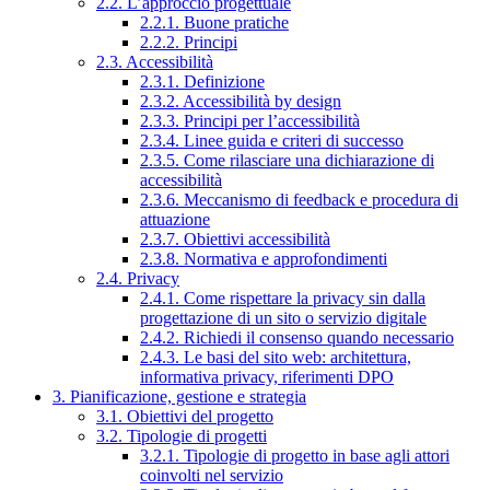
2.2. L’approccio progettuale
2.2.1. Buone pratiche
2.2.2. Principi
2.3. Accessibilità
2.3.1. Definizione
2.3.2. Accessibilità by design
2.3.3. Principi per l’accessibilità
2.3.4. Linee guida e criteri di successo
2.3.5. Come rilasciare una dichiarazione di
accessibilità
2.3.6. Meccanismo di feedback e procedura di
attuazione
2.3.7. Obiettivi accessibilità
2.3.8. Normativa e approfondimenti
2.4. Privacy
2.4.1. Come rispettare la privacy sin dalla
progettazione di un sito o servizio digitale
2.4.2. Richiedi il consenso quando necessario
2.4.3. Le basi del sito web: architettura,
informativa privacy, riferimenti DPO
3. Pianificazione, gestione e strategia
3.1. Obiettivi del progetto
3.2. Tipologie di progetti
3.2.1. Tipologie di progetto in base agli attori
coinvolti nel servizio