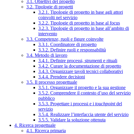
3.1. Obiettivi del progetto
3.2. Tipologie di progetti
3.2.1. Tipologie di progetto in base agli attori
coinvolti nel servizio
3.2.2. Tipologie di progetto in base al focus
3.2.3. Tipologie di progetto in base all’ambito di
intervento
3.3. Competenze, ruoli e figure coinvolte
3.3.1. Coordinatore di progetto
3.3.2. Definire ruoli e responsabilità
3.4. Metodo di lavoro
3.4.1. Definire processi, strumenti e rituali
3.4.2. Curare la documentazione di progetto
3.4.3. Organizzare tavoli tecnici collaborativi
3.4.4. Prendere decisioni
3.5. Il processo progettuale
3.5.1. Organizzare il progetto e la sua gestione
3.5.2. Comprendere il contesto d’uso del servizio
pubblico
3.5.3. Progettare i processi e i
touchpoint
del
servizio
3.5.4. Realizzare l’interfaccia utente del servizio
3.5.5. Validare la soluzione ottenuta
4. Ricerca progettuale
4.1. Ricerca primaria