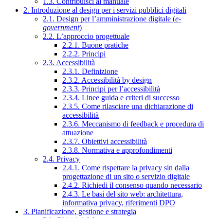
1.3. Contribuisci al manuale
2. Introduzione al design per i servizi pubblici digitali
2.1. Design per l’amministrazione digitale (
e-
government
)
2.2. L’approccio progettuale
2.2.1. Buone pratiche
2.2.2. Principi
2.3. Accessibilità
2.3.1. Definizione
2.3.2. Accessibilità by design
2.3.3. Principi per l’accessibilità
2.3.4. Linee guida e criteri di successo
2.3.5. Come rilasciare una dichiarazione di
accessibilità
2.3.6. Meccanismo di feedback e procedura di
attuazione
2.3.7. Obiettivi accessibilità
2.3.8. Normativa e approfondimenti
2.4. Privacy
2.4.1. Come rispettare la privacy sin dalla
progettazione di un sito o servizio digitale
2.4.2. Richiedi il consenso quando necessario
2.4.3. Le basi del sito web: architettura,
informativa privacy, riferimenti DPO
3. Pianificazione, gestione e strategia