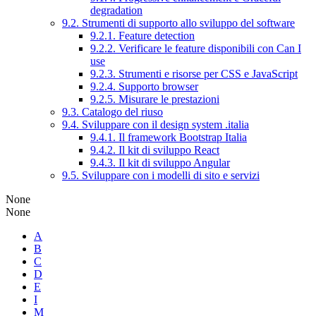
degradation
9.2. Strumenti di supporto allo sviluppo del software
9.2.1. Feature detection
9.2.2. Verificare le feature disponibili con Can I
use
9.2.3. Strumenti e risorse per CSS e JavaScript
9.2.4. Supporto browser
9.2.5. Misurare le prestazioni
9.3. Catalogo del riuso
9.4. Sviluppare con il design system .italia
9.4.1. Il framework Bootstrap Italia
9.4.2. Il kit di sviluppo React
9.4.3. Il kit di sviluppo Angular
9.5. Sviluppare con i modelli di sito e servizi
None
None
A
B
C
D
E
I
M