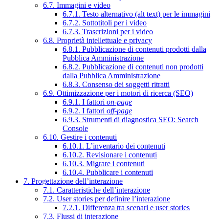
6.7. Immagini e video
6.7.1. Testo alternativo (alt text) per le immagini
6.7.2. Sottotitoli per i video
6.7.3. Trascrizioni per i video
6.8. Proprietà intellettuale e privacy
6.8.1. Pubblicazione di contenuti prodotti dalla
Pubblica Amministrazione
6.8.2. Pubblicazione di contenuti non prodotti
dalla Pubblica Amministrazione
6.8.3. Consenso dei soggetti ritratti
6.9. Ottimizzazione per i motori di ricerca (SEO)
6.9.1. I fattori
on-page
6.9.2. I fattori
off-page
6.9.3. Strumenti di diagnostica SEO: Search
Console
6.10. Gestire i contenuti
6.10.1. L’inventario dei contenuti
6.10.2. Revisionare i contenuti
6.10.3. Migrare i contenuti
6.10.4. Pubblicare i contenuti
7. Progettazione dell’interazione
7.1. Caratteristiche dell’interazione
7.2. User stories per definire l’interazione
7.2.1. Differenza tra scenari e user stories
7.3. Flussi di interazione