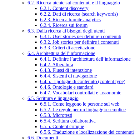
6.2. Ricerca utente sui contenuti e il linguaggio
6.2.1. Content discovery
6.2.2. Dati di ricerca (search keywords)
6.2.3. Ricerca tramite analytics
6.2.4. Ricerca sui forum
6.3. Dalla ricerca ai bisogni degli utenti
6.3.1. User stories per definire i contenuti
6.3.2. Job stories per definire i contenuti
6.3.3. Criteri di accettazione
6.4. Architettura dell’informazione
6.4.1. Definire l’architettura dell’informazione
6.4.2. Alberatura
6.4.3. Flussi di interazione
6.4.4. Sistemi di navigazione
6.4.5. Tipologie di contenuto (content type)
6.4.6. Ontologie e standard
6.4.7. Vocabolari controllati e tassonomie
6.5. Scrittura e linguaggio
6.5.1. Come leggono le persone sul web
6.5.2. Le regole per un linguaggio semplice
6.5.3. Microtesti
6.5.4. Scrittura collaborativa
6.5.5. Content critique
6.5.6. Traduzione e localizzazione dei contenuti
6.6. Documenti