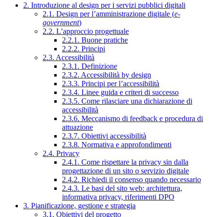
2. Introduzione al design per i servizi pubblici digitali
2.1. Design per l’amministrazione digitale (
e-
government
)
2.2. L’approccio progettuale
2.2.1. Buone pratiche
2.2.2. Principi
2.3. Accessibilità
2.3.1. Definizione
2.3.2. Accessibilità by design
2.3.3. Principi per l’accessibilità
2.3.4. Linee guida e criteri di successo
2.3.5. Come rilasciare una dichiarazione di
accessibilità
2.3.6. Meccanismo di feedback e procedura di
attuazione
2.3.7. Obiettivi accessibilità
2.3.8. Normativa e approfondimenti
2.4. Privacy
2.4.1. Come rispettare la privacy sin dalla
progettazione di un sito o servizio digitale
2.4.2. Richiedi il consenso quando necessario
2.4.3. Le basi del sito web: architettura,
informativa privacy, riferimenti DPO
3. Pianificazione, gestione e strategia
3.1. Obiettivi del progetto