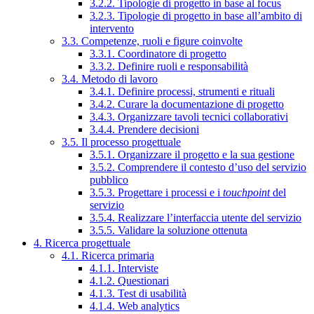
3.2.2. Tipologie di progetto in base al focus
3.2.3. Tipologie di progetto in base all’ambito di
intervento
3.3. Competenze, ruoli e figure coinvolte
3.3.1. Coordinatore di progetto
3.3.2. Definire ruoli e responsabilità
3.4. Metodo di lavoro
3.4.1. Definire processi, strumenti e rituali
3.4.2. Curare la documentazione di progetto
3.4.3. Organizzare tavoli tecnici collaborativi
3.4.4. Prendere decisioni
3.5. Il processo progettuale
3.5.1. Organizzare il progetto e la sua gestione
3.5.2. Comprendere il contesto d’uso del servizio
pubblico
3.5.3. Progettare i processi e i
touchpoint
del
servizio
3.5.4. Realizzare l’interfaccia utente del servizio
3.5.5. Validare la soluzione ottenuta
4. Ricerca progettuale
4.1. Ricerca primaria
4.1.1. Interviste
4.1.2. Questionari
4.1.3. Test di usabilità
4.1.4. Web analytics