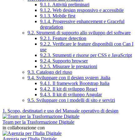
9.1.1. Attività preliminari
9.1.2. Web design responsivo e accessibile
9.1.3. Mobile first
9.1.4. Progressive enhancement e Graceful
degradation
9.2. Strumenti di supporto allo sviluppo del software
9.2.1. Feature detection
9.2.2. Verificare le feature disponibili con Can I
use
9.2.3. Strumenti e risorse per CSS e JavaScript
9.2.4. Supporto browser
9.2.5. Misurare le prestazioni
9.3. Catalogo del riuso
9.4. Sviluppare con il design system .italia
9.4.1. Il framework Bootstrap Italia
9.4.2. Il kit di sviluppo React
9.4.3. Il kit di sviluppo Angular
9.5. Sviluppare con i modelli di sito e servizi
1. Scopo, destinatari e uso del Manuale operativo di design
Team per la Trasformazione Digitale
in collaborazione con
Agenzia per l'Italia Digitale