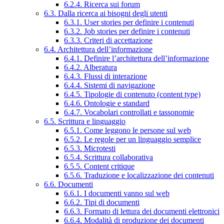
6.2.4. Ricerca sui forum
6.3. Dalla ricerca ai bisogni degli utenti
6.3.1. User stories per definire i contenuti
6.3.2. Job stories per definire i contenuti
6.3.3. Criteri di accettazione
6.4. Architettura dell’informazione
6.4.1. Definire l’architettura dell’informazione
6.4.2. Alberatura
6.4.3. Flussi di interazione
6.4.4. Sistemi di navigazione
6.4.5. Tipologie di contenuto (content type)
6.4.6. Ontologie e standard
6.4.7. Vocabolari controllati e tassonomie
6.5. Scrittura e linguaggio
6.5.1. Come leggono le persone sul web
6.5.2. Le regole per un linguaggio semplice
6.5.3. Microtesti
6.5.4. Scrittura collaborativa
6.5.5. Content critique
6.5.6. Traduzione e localizzazione dei contenuti
6.6. Documenti
6.6.1. I documenti vanno sul web
6.6.2. Tipi di documenti
6.6.3. Formato di lettura dei documenti elettronici
6.6.4. Modalità di produzione dei documenti