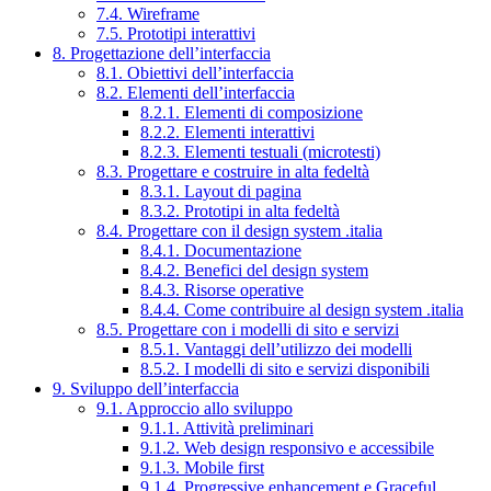
7.4. Wireframe
7.5. Prototipi interattivi
8. Progettazione dell’interfaccia
8.1. Obiettivi dell’interfaccia
8.2. Elementi dell’interfaccia
8.2.1. Elementi di composizione
8.2.2. Elementi interattivi
8.2.3. Elementi testuali (microtesti)
8.3. Progettare e costruire in alta fedeltà
8.3.1. Layout di pagina
8.3.2. Prototipi in alta fedeltà
8.4. Progettare con il design system .italia
8.4.1. Documentazione
8.4.2. Benefici del design system
8.4.3. Risorse operative
8.4.4. Come contribuire al design system .italia
8.5. Progettare con i modelli di sito e servizi
8.5.1. Vantaggi dell’utilizzo dei modelli
8.5.2. I modelli di sito e servizi disponibili
9. Sviluppo dell’interfaccia
9.1. Approccio allo sviluppo
9.1.1. Attività preliminari
9.1.2. Web design responsivo e accessibile
9.1.3. Mobile first
9.1.4. Progressive enhancement e Graceful