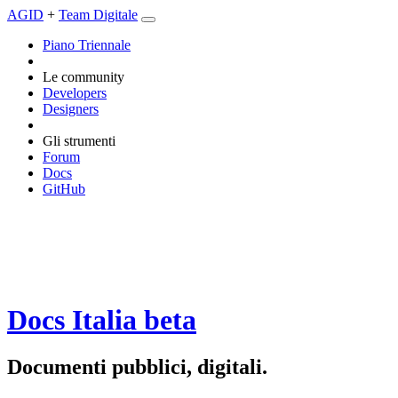
AGID
+
Team Digitale
Piano Triennale
Le community
Developers
Designers
Gli strumenti
Forum
Docs
GitHub
Docs Italia
beta
Documenti pubblici, digitali.