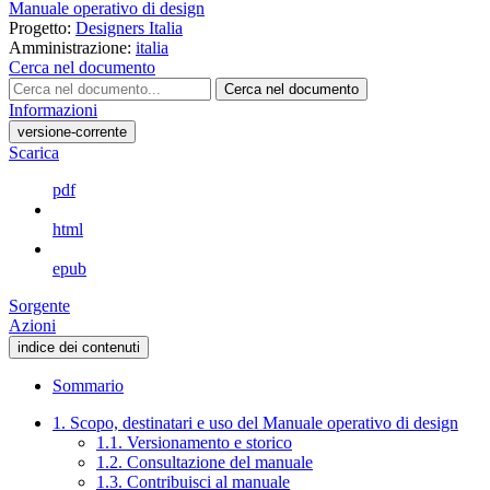
Manuale operativo di design
Progetto:
Designers Italia
Amministrazione:
italia
Cerca nel documento
Cerca nel documento
Informazioni
versione-corrente
Scarica
pdf
html
epub
Sorgente
Azioni
indice dei contenuti
Sommario
1. Scopo, destinatari e uso del Manuale operativo di design
1.1. Versionamento e storico
1.2. Consultazione del manuale
1.3. Contribuisci al manuale