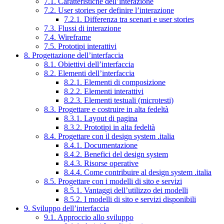
7.1. Caratteristiche dell’interazione
7.2. User stories per definire l’interazione
7.2.1. Differenza tra scenari e user stories
7.3. Flussi di interazione
7.4. Wireframe
7.5. Prototipi interattivi
8. Progettazione dell’interfaccia
8.1. Obiettivi dell’interfaccia
8.2. Elementi dell’interfaccia
8.2.1. Elementi di composizione
8.2.2. Elementi interattivi
8.2.3. Elementi testuali (microtesti)
8.3. Progettare e costruire in alta fedeltà
8.3.1. Layout di pagina
8.3.2. Prototipi in alta fedeltà
8.4. Progettare con il design system .italia
8.4.1. Documentazione
8.4.2. Benefici del design system
8.4.3. Risorse operative
8.4.4. Come contribuire al design system .italia
8.5. Progettare con i modelli di sito e servizi
8.5.1. Vantaggi dell’utilizzo dei modelli
8.5.2. I modelli di sito e servizi disponibili
9. Sviluppo dell’interfaccia
9.1. Approccio allo sviluppo