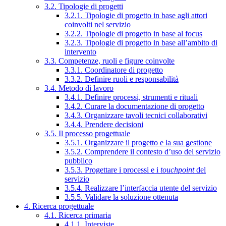
3.2. Tipologie di progetti
3.2.1. Tipologie di progetto in base agli attori
coinvolti nel servizio
3.2.2. Tipologie di progetto in base al focus
3.2.3. Tipologie di progetto in base all’ambito di
intervento
3.3. Competenze, ruoli e figure coinvolte
3.3.1. Coordinatore di progetto
3.3.2. Definire ruoli e responsabilità
3.4. Metodo di lavoro
3.4.1. Definire processi, strumenti e rituali
3.4.2. Curare la documentazione di progetto
3.4.3. Organizzare tavoli tecnici collaborativi
3.4.4. Prendere decisioni
3.5. Il processo progettuale
3.5.1. Organizzare il progetto e la sua gestione
3.5.2. Comprendere il contesto d’uso del servizio
pubblico
3.5.3. Progettare i processi e i
touchpoint
del
servizio
3.5.4. Realizzare l’interfaccia utente del servizio
3.5.5. Validare la soluzione ottenuta
4. Ricerca progettuale
4.1. Ricerca primaria
4.1.1. Interviste