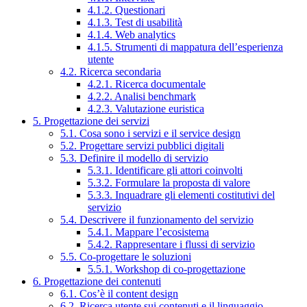
4.1.2. Questionari
4.1.3. Test di usabilità
4.1.4. Web analytics
4.1.5. Strumenti di mappatura dell’esperienza
utente
4.2. Ricerca secondaria
4.2.1. Ricerca documentale
4.2.2. Analisi benchmark
4.2.3. Valutazione euristica
5. Progettazione dei servizi
5.1. Cosa sono i servizi e il service design
5.2. Progettare servizi pubblici digitali
5.3. Definire il modello di servizio
5.3.1. Identificare gli attori coinvolti
5.3.2. Formulare la proposta di valore
5.3.3. Inquadrare gli elementi costitutivi del
servizio
5.4. Descrivere il funzionamento del servizio
5.4.1. Mappare l’ecosistema
5.4.2. Rappresentare i flussi di servizio
5.5. Co-progettare le soluzioni
5.5.1. Workshop di co-progettazione
6. Progettazione dei contenuti
6.1. Cos’è il content design
6.2. Ricerca utente sui contenuti e il linguaggio