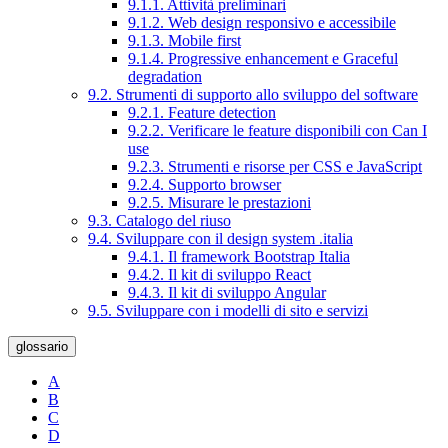
9.1.1. Attività preliminari
9.1.2. Web design responsivo e accessibile
9.1.3. Mobile first
9.1.4. Progressive enhancement e Graceful
degradation
9.2. Strumenti di supporto allo sviluppo del software
9.2.1. Feature detection
9.2.2. Verificare le feature disponibili con Can I
use
9.2.3. Strumenti e risorse per CSS e JavaScript
9.2.4. Supporto browser
9.2.5. Misurare le prestazioni
9.3. Catalogo del riuso
9.4. Sviluppare con il design system .italia
9.4.1. Il framework Bootstrap Italia
9.4.2. Il kit di sviluppo React
9.4.3. Il kit di sviluppo Angular
9.5. Sviluppare con i modelli di sito e servizi
glossario
A
B
C
D