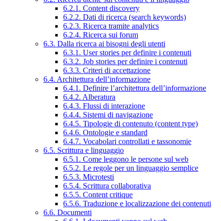
6.2.1. Content discovery
6.2.2. Dati di ricerca (search keywords)
6.2.3. Ricerca tramite analytics
6.2.4. Ricerca sui forum
6.3. Dalla ricerca ai bisogni degli utenti
6.3.1. User stories per definire i contenuti
6.3.2. Job stories per definire i contenuti
6.3.3. Criteri di accettazione
6.4. Architettura dell’informazione
6.4.1. Definire l’architettura dell’informazione
6.4.2. Alberatura
6.4.3. Flussi di interazione
6.4.4. Sistemi di navigazione
6.4.5. Tipologie di contenuto (content type)
6.4.6. Ontologie e standard
6.4.7. Vocabolari controllati e tassonomie
6.5. Scrittura e linguaggio
6.5.1. Come leggono le persone sul web
6.5.2. Le regole per un linguaggio semplice
6.5.3. Microtesti
6.5.4. Scrittura collaborativa
6.5.5. Content critique
6.5.6. Traduzione e localizzazione dei contenuti
6.6. Documenti