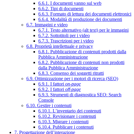
6.6.1. I documenti vanno sul web
6.6.2. Tipi di documenti
6.6.3. Formato di lettura dei documenti elettronici
6.6.4. Modalità di produzione dei documenti
6.7. Immagini e video
6.7.1. Testo alternativo (alt text) per le immagini
6.7.2. Sottotitoli per i video
6.7.3. Trascrizioni per i video
6.8. Proprietà intellettuale e privacy
6.8.1. Pubblicazione di contenuti prodotti dalla
Pubblica Amministrazione
6.8.2. Pubblicazione di contenuti non prodotti
dalla Pubblica Amministrazione
6.8.3. Consenso dei soggetti ritratti
6.9. Ottimizzazione per i motori di ricerca (SEO)
6.9.1. I fattori
on-page
6.9.2. I fattori
off-page
6.9.3. Strumenti di diagnostica SEO: Search
Console
6.10. Gestire i contenuti
6.10.1. L’inventario dei contenuti
6.10.2. Revisionare i contenuti
6.10.3. Migrare i contenuti
6.10.4. Pubblicare i contenuti
7. Progettazione dell’interazione