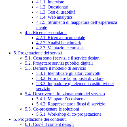
4.1.1. Interviste
4.1.2. Questionari
4.1.3. Test di usabilità
4.1.4. Web analytics
4.1.5. Strumenti di mappatura dell’esperienza
utente
4.2. Ricerca secondaria
4.2.1. Ricerca documentale
4.2.2. Analisi benchmark
4.2.3. Valutazione euristica
5. Progettazione dei servizi
5.1. Cosa sono i servizi e il service design
5.2. Progettare servizi pubblici digitali
5.3. Definire il modello di servizio
5.3.1. Identificare gli attori coinvolti
5.3.2. Formulare la proposta di valore
5.3.3. Inquadrare gli elementi costitutivi del
servizio
5.4. Descrivere il funzionamento del servizio
5.4.1. Mappare l’ecosistema
5.4.2. Rappresentare i flussi di servizio
5.5. Co-progettare le soluzioni
5.5.1. Workshop di co-progettazione
6. Progettazione dei contenuti
6.1. Cos’è il content design