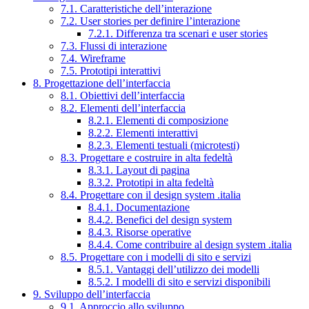
7.1. Caratteristiche dell’interazione
7.2. User stories per definire l’interazione
7.2.1. Differenza tra scenari e user stories
7.3. Flussi di interazione
7.4. Wireframe
7.5. Prototipi interattivi
8. Progettazione dell’interfaccia
8.1. Obiettivi dell’interfaccia
8.2. Elementi dell’interfaccia
8.2.1. Elementi di composizione
8.2.2. Elementi interattivi
8.2.3. Elementi testuali (microtesti)
8.3. Progettare e costruire in alta fedeltà
8.3.1. Layout di pagina
8.3.2. Prototipi in alta fedeltà
8.4. Progettare con il design system .italia
8.4.1. Documentazione
8.4.2. Benefici del design system
8.4.3. Risorse operative
8.4.4. Come contribuire al design system .italia
8.5. Progettare con i modelli di sito e servizi
8.5.1. Vantaggi dell’utilizzo dei modelli
8.5.2. I modelli di sito e servizi disponibili
9. Sviluppo dell’interfaccia
9.1. Approccio allo sviluppo