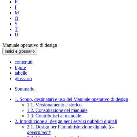
E
I
M
O
S
T
U
Manuale operativo di design
indici e glossario
contenuti
figure
tabelle
glossario
Sommario
1. Scopo, destinatari e uso del Manuale operativo di design
1.1. Versionamento e storico
1.2. Consultazione del manuale
1.3. Contribuisci al manuale
2. Introduzione al design per i servizi pubblici digitali
2.1. Design per l’amministrazione digitale (
e-
government
)