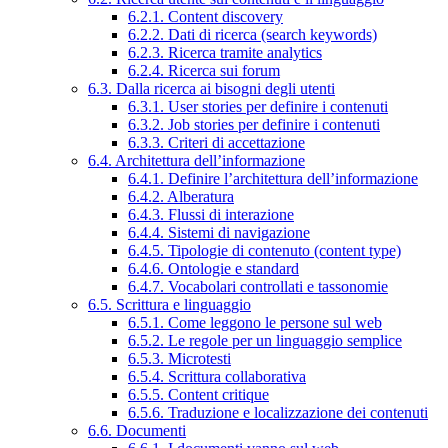
6.2.1. Content discovery
6.2.2. Dati di ricerca (search keywords)
6.2.3. Ricerca tramite analytics
6.2.4. Ricerca sui forum
6.3. Dalla ricerca ai bisogni degli utenti
6.3.1. User stories per definire i contenuti
6.3.2. Job stories per definire i contenuti
6.3.3. Criteri di accettazione
6.4. Architettura dell’informazione
6.4.1. Definire l’architettura dell’informazione
6.4.2. Alberatura
6.4.3. Flussi di interazione
6.4.4. Sistemi di navigazione
6.4.5. Tipologie di contenuto (content type)
6.4.6. Ontologie e standard
6.4.7. Vocabolari controllati e tassonomie
6.5. Scrittura e linguaggio
6.5.1. Come leggono le persone sul web
6.5.2. Le regole per un linguaggio semplice
6.5.3. Microtesti
6.5.4. Scrittura collaborativa
6.5.5. Content critique
6.5.6. Traduzione e localizzazione dei contenuti
6.6. Documenti