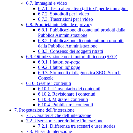
6.7. Immagini e video
6.7.1. Testo alternativo (alt text) per le immagini
6.7.2. Sottotitoli per i video
6.7.3. Trascrizioni per i video
6.8. Proprietà intellettuale e privacy
6.8.1. Pubblicazione di contenuti prodotti dalla
Pubblica Amministrazione
6.8.2. Pubblicazione di contenuti non prodotti
dalla Pubblica Amministrazione
6.8.3. Consenso dei soggetti ritratti
6.9. Ottimizzazione per i motori di ricerca (SEO)
6.9.1. I fattori
on-page
6.9.2. I fattori
off-page
6.9.3. Strumenti di diagnostica SEO: Search
Console
6.10. Gestire i contenuti
6.10.1. L’inventario dei contenuti
6.10.2. Revisionare i contenuti
6.10.3. Migrare i contenuti
6.10.4. Pubblicare i contenuti
7. Progettazione dell’interazione
7.1. Caratteristiche dell’interazione
7.2. User stories per definire l’interazione
7.2.1. Differenza tra scenari e user stories
7.3. Flussi di interazione