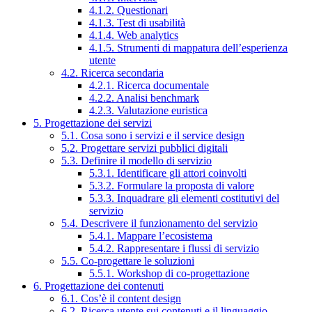
4.1.2. Questionari
4.1.3. Test di usabilità
4.1.4. Web analytics
4.1.5. Strumenti di mappatura dell’esperienza
utente
4.2. Ricerca secondaria
4.2.1. Ricerca documentale
4.2.2. Analisi benchmark
4.2.3. Valutazione euristica
5. Progettazione dei servizi
5.1. Cosa sono i servizi e il service design
5.2. Progettare servizi pubblici digitali
5.3. Definire il modello di servizio
5.3.1. Identificare gli attori coinvolti
5.3.2. Formulare la proposta di valore
5.3.3. Inquadrare gli elementi costitutivi del
servizio
5.4. Descrivere il funzionamento del servizio
5.4.1. Mappare l’ecosistema
5.4.2. Rappresentare i flussi di servizio
5.5. Co-progettare le soluzioni
5.5.1. Workshop di co-progettazione
6. Progettazione dei contenuti
6.1. Cos’è il content design
6.2. Ricerca utente sui contenuti e il linguaggio