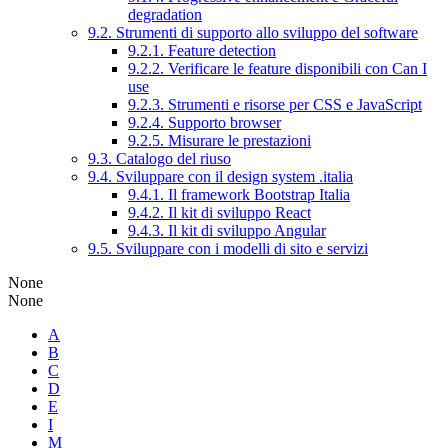
degradation
9.2. Strumenti di supporto allo sviluppo del software
9.2.1. Feature detection
9.2.2. Verificare le feature disponibili con Can I
use
9.2.3. Strumenti e risorse per CSS e JavaScript
9.2.4. Supporto browser
9.2.5. Misurare le prestazioni
9.3. Catalogo del riuso
9.4. Sviluppare con il design system .italia
9.4.1. Il framework Bootstrap Italia
9.4.2. Il kit di sviluppo React
9.4.3. Il kit di sviluppo Angular
9.5. Sviluppare con i modelli di sito e servizi
None
None
A
B
C
D
E
I
M