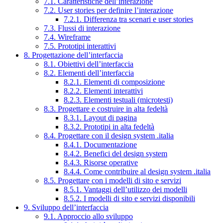
7.1. Caratteristiche dell’interazione
7.2. User stories per definire l’interazione
7.2.1. Differenza tra scenari e user stories
7.3. Flussi di interazione
7.4. Wireframe
7.5. Prototipi interattivi
8. Progettazione dell’interfaccia
8.1. Obiettivi dell’interfaccia
8.2. Elementi dell’interfaccia
8.2.1. Elementi di composizione
8.2.2. Elementi interattivi
8.2.3. Elementi testuali (microtesti)
8.3. Progettare e costruire in alta fedeltà
8.3.1. Layout di pagina
8.3.2. Prototipi in alta fedeltà
8.4. Progettare con il design system .italia
8.4.1. Documentazione
8.4.2. Benefici del design system
8.4.3. Risorse operative
8.4.4. Come contribuire al design system .italia
8.5. Progettare con i modelli di sito e servizi
8.5.1. Vantaggi dell’utilizzo dei modelli
8.5.2. I modelli di sito e servizi disponibili
9. Sviluppo dell’interfaccia
9.1. Approccio allo sviluppo