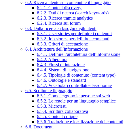
6.2. Ricerca utente sui contenuti e il linguaggio
6.2.1. Content discovery
6.2.2. Dati di ricerca (search keywords)
6.2.3. Ricerca tramite analytics
6.2.4. Ricerca sui forum
6.3. Dalla ricerca ai bisogni degli utenti
6.3.1. User stories per definire i contenuti
6.3.2. Job stories per definire i contenuti
6.3.3. Criteri di accettazione
6.4. Architettura dell’informazione
6.4.1. Definire l’architettura dell’informazione
6.4.2. Alberatura
6.4.3. Flussi di interazione
6.4.4. Sistemi di navigazione
6.4.5. Tipologie di contenuto (content type)
6.4.6. Ontologie e standard
6.4.7. Vocabolari controllati e tassonomie
6.5. Scrittura e linguaggio
6.5.1. Come leggono le persone sul web
6.5.2. Le regole per un linguaggio semplice
6.5.3. Microtesti
6.5.4. Scrittura collaborativa
6.5.5. Content critique
6.5.6. Traduzione e localizzazione dei contenuti
6.6. Documenti