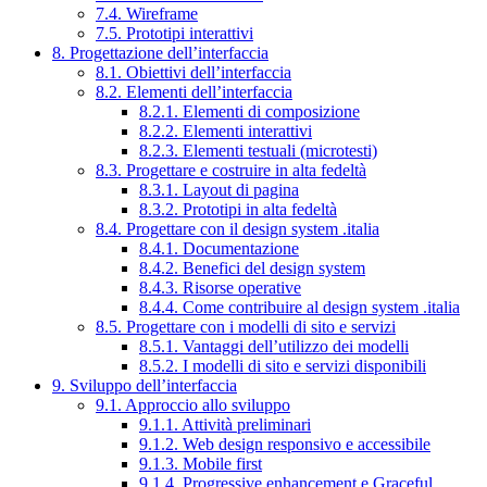
7.4. Wireframe
7.5. Prototipi interattivi
8. Progettazione dell’interfaccia
8.1. Obiettivi dell’interfaccia
8.2. Elementi dell’interfaccia
8.2.1. Elementi di composizione
8.2.2. Elementi interattivi
8.2.3. Elementi testuali (microtesti)
8.3. Progettare e costruire in alta fedeltà
8.3.1. Layout di pagina
8.3.2. Prototipi in alta fedeltà
8.4. Progettare con il design system .italia
8.4.1. Documentazione
8.4.2. Benefici del design system
8.4.3. Risorse operative
8.4.4. Come contribuire al design system .italia
8.5. Progettare con i modelli di sito e servizi
8.5.1. Vantaggi dell’utilizzo dei modelli
8.5.2. I modelli di sito e servizi disponibili
9. Sviluppo dell’interfaccia
9.1. Approccio allo sviluppo
9.1.1. Attività preliminari
9.1.2. Web design responsivo e accessibile
9.1.3. Mobile first
9.1.4. Progressive enhancement e Graceful