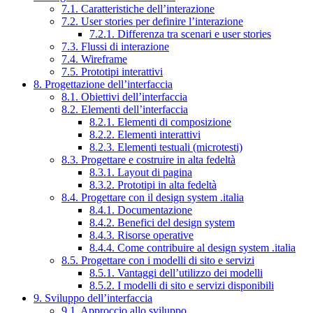
7.1. Caratteristiche dell’interazione
7.2. User stories per definire l’interazione
7.2.1. Differenza tra scenari e user stories
7.3. Flussi di interazione
7.4. Wireframe
7.5. Prototipi interattivi
8. Progettazione dell’interfaccia
8.1. Obiettivi dell’interfaccia
8.2. Elementi dell’interfaccia
8.2.1. Elementi di composizione
8.2.2. Elementi interattivi
8.2.3. Elementi testuali (microtesti)
8.3. Progettare e costruire in alta fedeltà
8.3.1. Layout di pagina
8.3.2. Prototipi in alta fedeltà
8.4. Progettare con il design system .italia
8.4.1. Documentazione
8.4.2. Benefici del design system
8.4.3. Risorse operative
8.4.4. Come contribuire al design system .italia
8.5. Progettare con i modelli di sito e servizi
8.5.1. Vantaggi dell’utilizzo dei modelli
8.5.2. I modelli di sito e servizi disponibili
9. Sviluppo dell’interfaccia
9.1. Approccio allo sviluppo