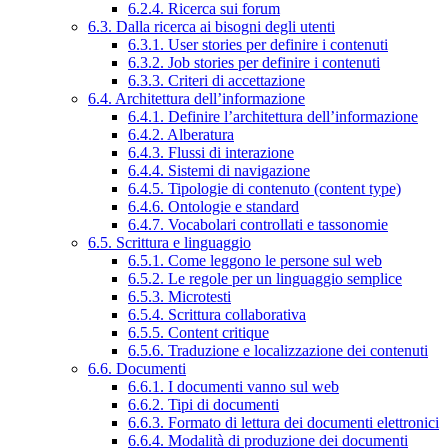
6.2.4. Ricerca sui forum
6.3. Dalla ricerca ai bisogni degli utenti
6.3.1. User stories per definire i contenuti
6.3.2. Job stories per definire i contenuti
6.3.3. Criteri di accettazione
6.4. Architettura dell’informazione
6.4.1. Definire l’architettura dell’informazione
6.4.2. Alberatura
6.4.3. Flussi di interazione
6.4.4. Sistemi di navigazione
6.4.5. Tipologie di contenuto (content type)
6.4.6. Ontologie e standard
6.4.7. Vocabolari controllati e tassonomie
6.5. Scrittura e linguaggio
6.5.1. Come leggono le persone sul web
6.5.2. Le regole per un linguaggio semplice
6.5.3. Microtesti
6.5.4. Scrittura collaborativa
6.5.5. Content critique
6.5.6. Traduzione e localizzazione dei contenuti
6.6. Documenti
6.6.1. I documenti vanno sul web
6.6.2. Tipi di documenti
6.6.3. Formato di lettura dei documenti elettronici
6.6.4. Modalità di produzione dei documenti