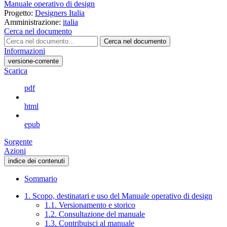
Manuale operativo di design
Progetto:
Designers Italia
Amministrazione:
italia
Cerca nel documento
Cerca nel documento
Informazioni
versione-corrente
Scarica
pdf
html
epub
Sorgente
Azioni
indice dei contenuti
Sommario
1. Scopo, destinatari e uso del Manuale operativo di design
1.1. Versionamento e storico
1.2. Consultazione del manuale
1.3. Contribuisci al manuale