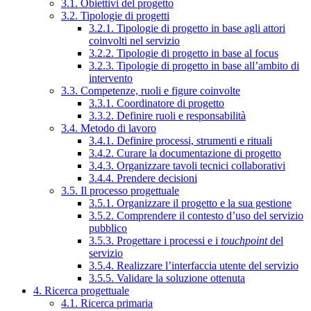
3.1. Obiettivi del progetto
3.2. Tipologie di progetti
3.2.1. Tipologie di progetto in base agli attori
coinvolti nel servizio
3.2.2. Tipologie di progetto in base al focus
3.2.3. Tipologie di progetto in base all’ambito di
intervento
3.3. Competenze, ruoli e figure coinvolte
3.3.1. Coordinatore di progetto
3.3.2. Definire ruoli e responsabilità
3.4. Metodo di lavoro
3.4.1. Definire processi, strumenti e rituali
3.4.2. Curare la documentazione di progetto
3.4.3. Organizzare tavoli tecnici collaborativi
3.4.4. Prendere decisioni
3.5. Il processo progettuale
3.5.1. Organizzare il progetto e la sua gestione
3.5.2. Comprendere il contesto d’uso del servizio
pubblico
3.5.3. Progettare i processi e i
touchpoint
del
servizio
3.5.4. Realizzare l’interfaccia utente del servizio
3.5.5. Validare la soluzione ottenuta
4. Ricerca progettuale
4.1. Ricerca primaria