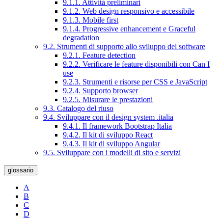
9.1.1. Attività preliminari
9.1.2. Web design responsivo e accessibile
9.1.3. Mobile first
9.1.4. Progressive enhancement e Graceful
degradation
9.2. Strumenti di supporto allo sviluppo del software
9.2.1. Feature detection
9.2.2. Verificare le feature disponibili con Can I
use
9.2.3. Strumenti e risorse per CSS e JavaScript
9.2.4. Supporto browser
9.2.5. Misurare le prestazioni
9.3. Catalogo del riuso
9.4. Sviluppare con il design system .italia
9.4.1. Il framework Bootstrap Italia
9.4.2. Il kit di sviluppo React
9.4.3. Il kit di sviluppo Angular
9.5. Sviluppare con i modelli di sito e servizi
glossario
A
B
C
D