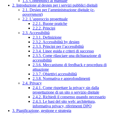
1.3. Contribuisci al manuale
2. Introduzione al design per i servizi pubblici digitali
2.1. Design per l’amministrazione digitale (
e-
government
)
2.2. L’approccio progettuale
2.2.1. Buone pratiche
2.2.2. Principi
2.3. Accessibilità
2.3.1. Definizione
2.3.2. Accessibilità by design
2.3.3. Principi per l’accessibilità
2.3.4. Linee guida e criteri di successo
2.3.5. Come rilasciare una dichiarazione di
accessibilità
2.3.6. Meccanismo di feedback e procedura di
attuazione
2.3.7. Obiettivi accessibilità
2.3.8. Normativa e approfondimenti
2.4. Privacy
2.4.1. Come rispettare la privacy sin dalla
progettazione di un sito o servizio digitale
2.4.2. Richiedi il consenso quando necessario
2.4.3. Le basi del sito web: architettura,
informativa privacy, riferimenti DPO
3. Pianificazione, gestione e strategia