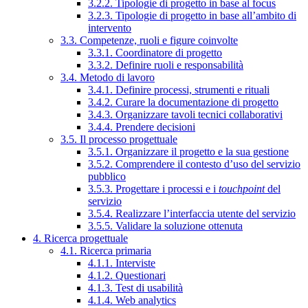
3.2.2. Tipologie di progetto in base al focus
3.2.3. Tipologie di progetto in base all’ambito di
intervento
3.3. Competenze, ruoli e figure coinvolte
3.3.1. Coordinatore di progetto
3.3.2. Definire ruoli e responsabilità
3.4. Metodo di lavoro
3.4.1. Definire processi, strumenti e rituali
3.4.2. Curare la documentazione di progetto
3.4.3. Organizzare tavoli tecnici collaborativi
3.4.4. Prendere decisioni
3.5. Il processo progettuale
3.5.1. Organizzare il progetto e la sua gestione
3.5.2. Comprendere il contesto d’uso del servizio
pubblico
3.5.3. Progettare i processi e i
touchpoint
del
servizio
3.5.4. Realizzare l’interfaccia utente del servizio
3.5.5. Validare la soluzione ottenuta
4. Ricerca progettuale
4.1. Ricerca primaria
4.1.1. Interviste
4.1.2. Questionari
4.1.3. Test di usabilità
4.1.4. Web analytics