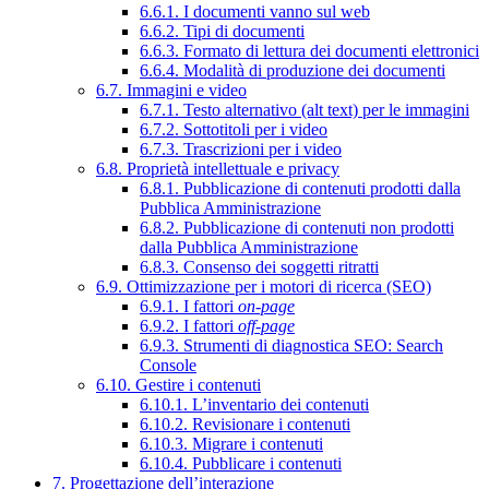
6.6.1. I documenti vanno sul web
6.6.2. Tipi di documenti
6.6.3. Formato di lettura dei documenti elettronici
6.6.4. Modalità di produzione dei documenti
6.7. Immagini e video
6.7.1. Testo alternativo (alt text) per le immagini
6.7.2. Sottotitoli per i video
6.7.3. Trascrizioni per i video
6.8. Proprietà intellettuale e privacy
6.8.1. Pubblicazione di contenuti prodotti dalla
Pubblica Amministrazione
6.8.2. Pubblicazione di contenuti non prodotti
dalla Pubblica Amministrazione
6.8.3. Consenso dei soggetti ritratti
6.9. Ottimizzazione per i motori di ricerca (SEO)
6.9.1. I fattori
on-page
6.9.2. I fattori
off-page
6.9.3. Strumenti di diagnostica SEO: Search
Console
6.10. Gestire i contenuti
6.10.1. L’inventario dei contenuti
6.10.2. Revisionare i contenuti
6.10.3. Migrare i contenuti
6.10.4. Pubblicare i contenuti
7. Progettazione dell’interazione