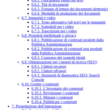
6.6.1. I documenti vanno sul web
6.6.2. Tipi di documenti
6.6.3. Formato di lettura dei documenti elettronici
6.6.4. Modalità di produzione dei documenti
6.7. Immagini e video
6.7.1. Testo alternativo (alt text) per le immagini
6.7.2. Sottotitoli per i video
6.7.3. Trascrizioni per i video
6.8. Proprietà intellettuale e privacy
6.8.1. Pubblicazione di contenuti prodotti dalla
Pubblica Amministrazione
6.8.2. Pubblicazione di contenuti non prodotti
dalla Pubblica Amministrazione
6.8.3. Consenso dei soggetti ritratti
6.9. Ottimizzazione per i motori di ricerca (SEO)
6.9.1. I fattori
on-page
6.9.2. I fattori
off-page
6.9.3. Strumenti di diagnostica SEO: Search
Console
6.10. Gestire i contenuti
6.10.1. L’inventario dei contenuti
6.10.2. Revisionare i contenuti
6.10.3. Migrare i contenuti
6.10.4. Pubblicare i contenuti
7. Progettazione dell’interazione