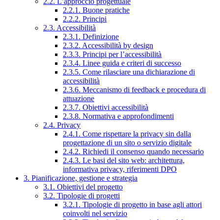
2.2. L’approccio progettuale
2.2.1. Buone pratiche
2.2.2. Principi
2.3. Accessibilità
2.3.1. Definizione
2.3.2. Accessibilità by design
2.3.3. Principi per l’accessibilità
2.3.4. Linee guida e criteri di successo
2.3.5. Come rilasciare una dichiarazione di
accessibilità
2.3.6. Meccanismo di feedback e procedura di
attuazione
2.3.7. Obiettivi accessibilità
2.3.8. Normativa e approfondimenti
2.4. Privacy
2.4.1. Come rispettare la privacy sin dalla
progettazione di un sito o servizio digitale
2.4.2. Richiedi il consenso quando necessario
2.4.3. Le basi del sito web: architettura,
informativa privacy, riferimenti DPO
3. Pianificazione, gestione e strategia
3.1. Obiettivi del progetto
3.2. Tipologie di progetti
3.2.1. Tipologie di progetto in base agli attori
coinvolti nel servizio