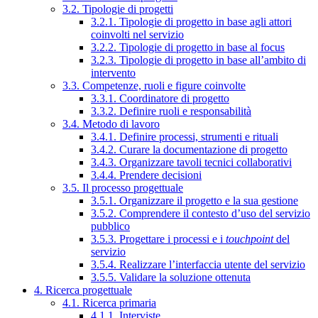
3.2. Tipologie di progetti
3.2.1. Tipologie di progetto in base agli attori
coinvolti nel servizio
3.2.2. Tipologie di progetto in base al focus
3.2.3. Tipologie di progetto in base all’ambito di
intervento
3.3. Competenze, ruoli e figure coinvolte
3.3.1. Coordinatore di progetto
3.3.2. Definire ruoli e responsabilità
3.4. Metodo di lavoro
3.4.1. Definire processi, strumenti e rituali
3.4.2. Curare la documentazione di progetto
3.4.3. Organizzare tavoli tecnici collaborativi
3.4.4. Prendere decisioni
3.5. Il processo progettuale
3.5.1. Organizzare il progetto e la sua gestione
3.5.2. Comprendere il contesto d’uso del servizio
pubblico
3.5.3. Progettare i processi e i
touchpoint
del
servizio
3.5.4. Realizzare l’interfaccia utente del servizio
3.5.5. Validare la soluzione ottenuta
4. Ricerca progettuale
4.1. Ricerca primaria
4.1.1. Interviste