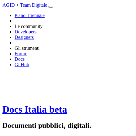
AGID
+
Team Digitale
Piano Triennale
Le community
Developers
Designers
Gli strumenti
Forum
Docs
GitHub
Docs Italia
beta
Documenti pubblici, digitali.