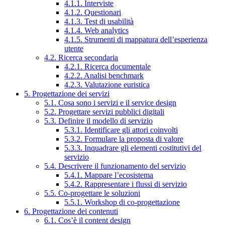
4.1.1. Interviste
4.1.2. Questionari
4.1.3. Test di usabilità
4.1.4. Web analytics
4.1.5. Strumenti di mappatura dell’esperienza
utente
4.2. Ricerca secondaria
4.2.1. Ricerca documentale
4.2.2. Analisi benchmark
4.2.3. Valutazione euristica
5. Progettazione dei servizi
5.1. Cosa sono i servizi e il service design
5.2. Progettare servizi pubblici digitali
5.3. Definire il modello di servizio
5.3.1. Identificare gli attori coinvolti
5.3.2. Formulare la proposta di valore
5.3.3. Inquadrare gli elementi costitutivi del
servizio
5.4. Descrivere il funzionamento del servizio
5.4.1. Mappare l’ecosistema
5.4.2. Rappresentare i flussi di servizio
5.5. Co-progettare le soluzioni
5.5.1. Workshop di co-progettazione
6. Progettazione dei contenuti
6.1. Cos’è il content design