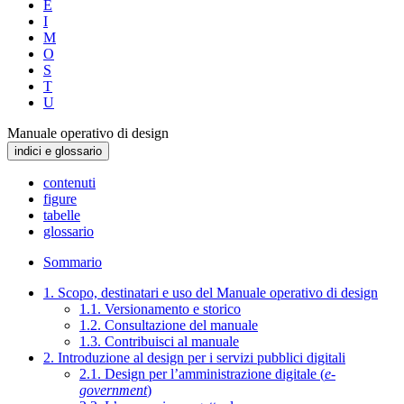
E
I
M
O
S
T
U
Manuale operativo di design
indici e glossario
contenuti
figure
tabelle
glossario
Sommario
1. Scopo, destinatari e uso del Manuale operativo di design
1.1. Versionamento e storico
1.2. Consultazione del manuale
1.3. Contribuisci al manuale
2. Introduzione al design per i servizi pubblici digitali
2.1. Design per l’amministrazione digitale (
e-
government
)