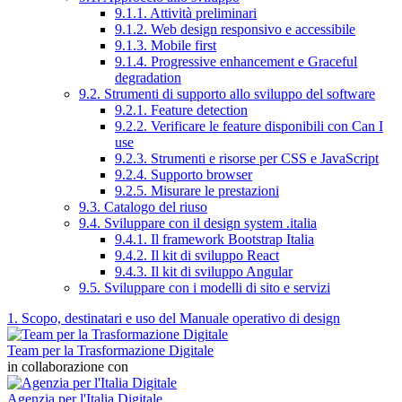
9.1.1. Attività preliminari
9.1.2. Web design responsivo e accessibile
9.1.3. Mobile first
9.1.4. Progressive enhancement e Graceful
degradation
9.2. Strumenti di supporto allo sviluppo del software
9.2.1. Feature detection
9.2.2. Verificare le feature disponibili con Can I
use
9.2.3. Strumenti e risorse per CSS e JavaScript
9.2.4. Supporto browser
9.2.5. Misurare le prestazioni
9.3. Catalogo del riuso
9.4. Sviluppare con il design system .italia
9.4.1. Il framework Bootstrap Italia
9.4.2. Il kit di sviluppo React
9.4.3. Il kit di sviluppo Angular
9.5. Sviluppare con i modelli di sito e servizi
1. Scopo, destinatari e uso del Manuale operativo di design
Team per la Trasformazione Digitale
in collaborazione con
Agenzia per l'Italia Digitale