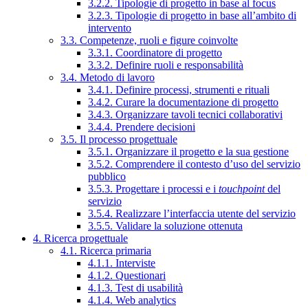
3.2.2. Tipologie di progetto in base al focus
3.2.3. Tipologie di progetto in base all’ambito di
intervento
3.3. Competenze, ruoli e figure coinvolte
3.3.1. Coordinatore di progetto
3.3.2. Definire ruoli e responsabilità
3.4. Metodo di lavoro
3.4.1. Definire processi, strumenti e rituali
3.4.2. Curare la documentazione di progetto
3.4.3. Organizzare tavoli tecnici collaborativi
3.4.4. Prendere decisioni
3.5. Il processo progettuale
3.5.1. Organizzare il progetto e la sua gestione
3.5.2. Comprendere il contesto d’uso del servizio
pubblico
3.5.3. Progettare i processi e i
touchpoint
del
servizio
3.5.4. Realizzare l’interfaccia utente del servizio
3.5.5. Validare la soluzione ottenuta
4. Ricerca progettuale
4.1. Ricerca primaria
4.1.1. Interviste
4.1.2. Questionari
4.1.3. Test di usabilità
4.1.4. Web analytics