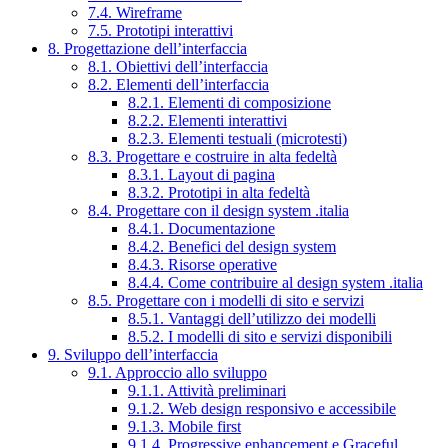
7.4. Wireframe
7.5. Prototipi interattivi
8. Progettazione dell’interfaccia
8.1. Obiettivi dell’interfaccia
8.2. Elementi dell’interfaccia
8.2.1. Elementi di composizione
8.2.2. Elementi interattivi
8.2.3. Elementi testuali (microtesti)
8.3. Progettare e costruire in alta fedeltà
8.3.1. Layout di pagina
8.3.2. Prototipi in alta fedeltà
8.4. Progettare con il design system .italia
8.4.1. Documentazione
8.4.2. Benefici del design system
8.4.3. Risorse operative
8.4.4. Come contribuire al design system .italia
8.5. Progettare con i modelli di sito e servizi
8.5.1. Vantaggi dell’utilizzo dei modelli
8.5.2. I modelli di sito e servizi disponibili
9. Sviluppo dell’interfaccia
9.1. Approccio allo sviluppo
9.1.1. Attività preliminari
9.1.2. Web design responsivo e accessibile
9.1.3. Mobile first
9.1.4. Progressive enhancement e Graceful