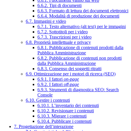
6.6.1. I documenti vanno sul web
6.6.2. Tipi di documenti
6.6.3. Formato di lettura dei documenti elettronici
6.6.4. Modalità di produzione dei documenti
6.7. Immagini e video
6.7.1. Testo alternativo (alt text) per le immagini
6.7.2. Sottotitoli per i video
6.7.3. Trascrizioni per i video
6.8. Proprietà intellettuale e privacy
6.8.1. Pubblicazione di contenuti prodotti dalla
Pubblica Amministrazione
6.8.2. Pubblicazione di contenuti non prodotti
dalla Pubblica Amministrazione
6.8.3. Consenso dei soggetti ritratti
6.9. Ottimizzazione per i motori di ricerca (SEO)
6.9.1. I fattori
on-page
6.9.2. I fattori
off-page
6.9.3. Strumenti di diagnostica SEO: Search
Console
6.10. Gestire i contenuti
6.10.1. L’inventario dei contenuti
6.10.2. Revisionare i contenuti
6.10.3. Migrare i contenuti
6.10.4. Pubblicare i contenuti
7. Progettazione dell’interazione