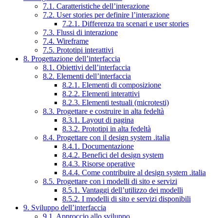
7.1. Caratteristiche dell’interazione
7.2. User stories per definire l’interazione
7.2.1. Differenza tra scenari e user stories
7.3. Flussi di interazione
7.4. Wireframe
7.5. Prototipi interattivi
8. Progettazione dell’interfaccia
8.1. Obiettivi dell’interfaccia
8.2. Elementi dell’interfaccia
8.2.1. Elementi di composizione
8.2.2. Elementi interattivi
8.2.3. Elementi testuali (microtesti)
8.3. Progettare e costruire in alta fedeltà
8.3.1. Layout di pagina
8.3.2. Prototipi in alta fedeltà
8.4. Progettare con il design system .italia
8.4.1. Documentazione
8.4.2. Benefici del design system
8.4.3. Risorse operative
8.4.4. Come contribuire al design system .italia
8.5. Progettare con i modelli di sito e servizi
8.5.1. Vantaggi dell’utilizzo dei modelli
8.5.2. I modelli di sito e servizi disponibili
9. Sviluppo dell’interfaccia
9.1. Approccio allo sviluppo