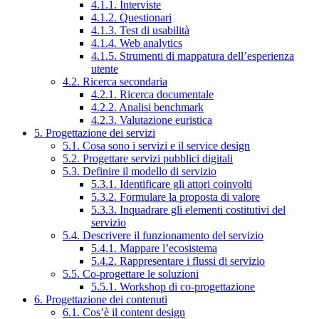
4.1.1. Interviste
4.1.2. Questionari
4.1.3. Test di usabilità
4.1.4. Web analytics
4.1.5. Strumenti di mappatura dell’esperienza
utente
4.2. Ricerca secondaria
4.2.1. Ricerca documentale
4.2.2. Analisi benchmark
4.2.3. Valutazione euristica
5. Progettazione dei servizi
5.1. Cosa sono i servizi e il service design
5.2. Progettare servizi pubblici digitali
5.3. Definire il modello di servizio
5.3.1. Identificare gli attori coinvolti
5.3.2. Formulare la proposta di valore
5.3.3. Inquadrare gli elementi costitutivi del
servizio
5.4. Descrivere il funzionamento del servizio
5.4.1. Mappare l’ecosistema
5.4.2. Rappresentare i flussi di servizio
5.5. Co-progettare le soluzioni
5.5.1. Workshop di co-progettazione
6. Progettazione dei contenuti
6.1. Cos’è il content design