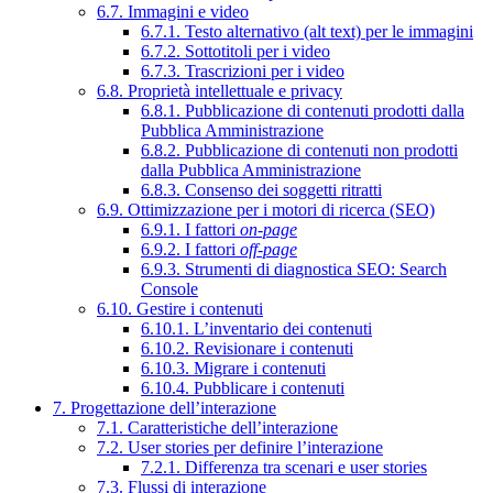
6.7. Immagini e video
6.7.1. Testo alternativo (alt text) per le immagini
6.7.2. Sottotitoli per i video
6.7.3. Trascrizioni per i video
6.8. Proprietà intellettuale e privacy
6.8.1. Pubblicazione di contenuti prodotti dalla
Pubblica Amministrazione
6.8.2. Pubblicazione di contenuti non prodotti
dalla Pubblica Amministrazione
6.8.3. Consenso dei soggetti ritratti
6.9. Ottimizzazione per i motori di ricerca (SEO)
6.9.1. I fattori
on-page
6.9.2. I fattori
off-page
6.9.3. Strumenti di diagnostica SEO: Search
Console
6.10. Gestire i contenuti
6.10.1. L’inventario dei contenuti
6.10.2. Revisionare i contenuti
6.10.3. Migrare i contenuti
6.10.4. Pubblicare i contenuti
7. Progettazione dell’interazione
7.1. Caratteristiche dell’interazione
7.2. User stories per definire l’interazione
7.2.1. Differenza tra scenari e user stories
7.3. Flussi di interazione