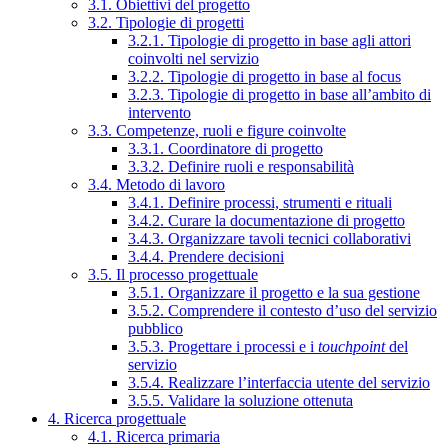
3.1. Obiettivi del progetto
3.2. Tipologie di progetti
3.2.1. Tipologie di progetto in base agli attori
coinvolti nel servizio
3.2.2. Tipologie di progetto in base al focus
3.2.3. Tipologie di progetto in base all’ambito di
intervento
3.3. Competenze, ruoli e figure coinvolte
3.3.1. Coordinatore di progetto
3.3.2. Definire ruoli e responsabilità
3.4. Metodo di lavoro
3.4.1. Definire processi, strumenti e rituali
3.4.2. Curare la documentazione di progetto
3.4.3. Organizzare tavoli tecnici collaborativi
3.4.4. Prendere decisioni
3.5. Il processo progettuale
3.5.1. Organizzare il progetto e la sua gestione
3.5.2. Comprendere il contesto d’uso del servizio
pubblico
3.5.3. Progettare i processi e i
touchpoint
del
servizio
3.5.4. Realizzare l’interfaccia utente del servizio
3.5.5. Validare la soluzione ottenuta
4. Ricerca progettuale
4.1. Ricerca primaria