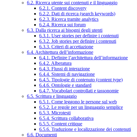
6.2. Ricerca utente sui contenuti e il linguaggio
6.2.1. Content discovery
6.2.2. Dati di ricerca (search keywords)
6.2.3. Ricerca tramite analytics
6.2.4. Ricerca sui forum
6.3. Dalla ricerca ai bisogni degli utenti
6.3.1. User stories per definire i contenuti
6.3.2. Job stories per definire i contenuti
6.3.3. Criteri di accettazione
6.4. Architettura dell’informazione
6.4.1. Definire l’architettura dell’informazione
6.4.2. Alberatura
6.4.3. Flussi di interazione
6.4.4. Sistemi di navigazione
6.4.5. Tipologie di contenuto (content type)
6.4.6. Ontologie e standard
6.4.7. Vocabolari controllati e tassonomie
6.5. Scrittura e linguaggio
6.5.1. Come leggono le persone sul web
6.5.2. Le regole per un linguaggio semplice
6.5.3. Microtesti
6.5.4. Scrittura collaborativa
6.5.5. Content critique
6.5.6. Traduzione e localizzazione dei contenuti
6.6. Documenti