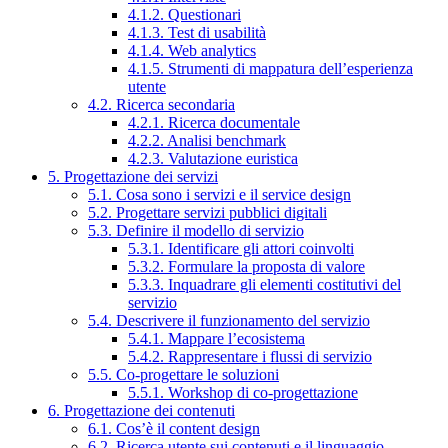
4.1.2. Questionari
4.1.3. Test di usabilità
4.1.4. Web analytics
4.1.5. Strumenti di mappatura dell’esperienza
utente
4.2. Ricerca secondaria
4.2.1. Ricerca documentale
4.2.2. Analisi benchmark
4.2.3. Valutazione euristica
5. Progettazione dei servizi
5.1. Cosa sono i servizi e il service design
5.2. Progettare servizi pubblici digitali
5.3. Definire il modello di servizio
5.3.1. Identificare gli attori coinvolti
5.3.2. Formulare la proposta di valore
5.3.3. Inquadrare gli elementi costitutivi del
servizio
5.4. Descrivere il funzionamento del servizio
5.4.1. Mappare l’ecosistema
5.4.2. Rappresentare i flussi di servizio
5.5. Co-progettare le soluzioni
5.5.1. Workshop di co-progettazione
6. Progettazione dei contenuti
6.1. Cos’è il content design
6.2. Ricerca utente sui contenuti e il linguaggio