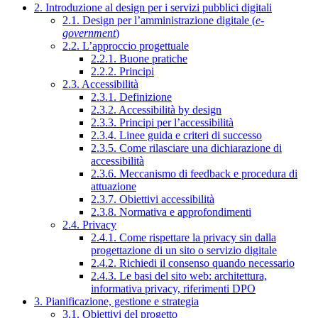
2. Introduzione al design per i servizi pubblici digitali
2.1. Design per l’amministrazione digitale (
e-
government
)
2.2. L’approccio progettuale
2.2.1. Buone pratiche
2.2.2. Principi
2.3. Accessibilità
2.3.1. Definizione
2.3.2. Accessibilità by design
2.3.3. Principi per l’accessibilità
2.3.4. Linee guida e criteri di successo
2.3.5. Come rilasciare una dichiarazione di
accessibilità
2.3.6. Meccanismo di feedback e procedura di
attuazione
2.3.7. Obiettivi accessibilità
2.3.8. Normativa e approfondimenti
2.4. Privacy
2.4.1. Come rispettare la privacy sin dalla
progettazione di un sito o servizio digitale
2.4.2. Richiedi il consenso quando necessario
2.4.3. Le basi del sito web: architettura,
informativa privacy, riferimenti DPO
3. Pianificazione, gestione e strategia
3.1. Obiettivi del progetto