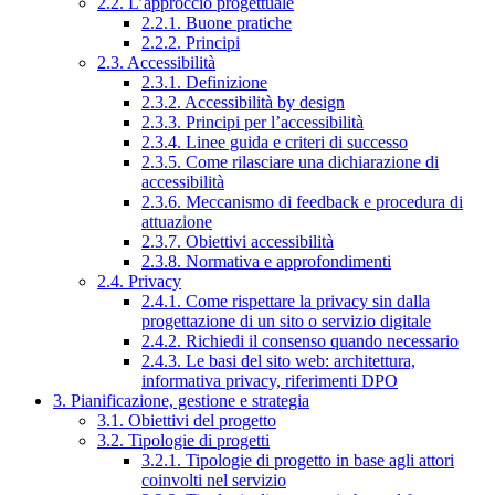
2.2. L’approccio progettuale
2.2.1. Buone pratiche
2.2.2. Principi
2.3. Accessibilità
2.3.1. Definizione
2.3.2. Accessibilità by design
2.3.3. Principi per l’accessibilità
2.3.4. Linee guida e criteri di successo
2.3.5. Come rilasciare una dichiarazione di
accessibilità
2.3.6. Meccanismo di feedback e procedura di
attuazione
2.3.7. Obiettivi accessibilità
2.3.8. Normativa e approfondimenti
2.4. Privacy
2.4.1. Come rispettare la privacy sin dalla
progettazione di un sito o servizio digitale
2.4.2. Richiedi il consenso quando necessario
2.4.3. Le basi del sito web: architettura,
informativa privacy, riferimenti DPO
3. Pianificazione, gestione e strategia
3.1. Obiettivi del progetto
3.2. Tipologie di progetti
3.2.1. Tipologie di progetto in base agli attori
coinvolti nel servizio