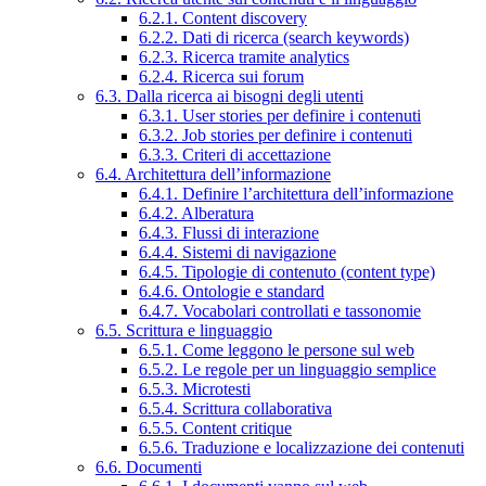
6.2.1. Content discovery
6.2.2. Dati di ricerca (search keywords)
6.2.3. Ricerca tramite analytics
6.2.4. Ricerca sui forum
6.3. Dalla ricerca ai bisogni degli utenti
6.3.1. User stories per definire i contenuti
6.3.2. Job stories per definire i contenuti
6.3.3. Criteri di accettazione
6.4. Architettura dell’informazione
6.4.1. Definire l’architettura dell’informazione
6.4.2. Alberatura
6.4.3. Flussi di interazione
6.4.4. Sistemi di navigazione
6.4.5. Tipologie di contenuto (content type)
6.4.6. Ontologie e standard
6.4.7. Vocabolari controllati e tassonomie
6.5. Scrittura e linguaggio
6.5.1. Come leggono le persone sul web
6.5.2. Le regole per un linguaggio semplice
6.5.3. Microtesti
6.5.4. Scrittura collaborativa
6.5.5. Content critique
6.5.6. Traduzione e localizzazione dei contenuti
6.6. Documenti