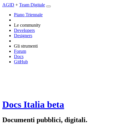
AGID
+
Team Digitale
Piano Triennale
Le community
Developers
Designers
Gli strumenti
Forum
Docs
GitHub
Docs Italia
beta
Documenti pubblici, digitali.