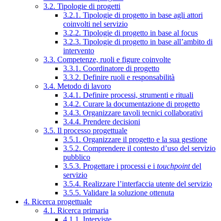
3.2. Tipologie di progetti
3.2.1. Tipologie di progetto in base agli attori
coinvolti nel servizio
3.2.2. Tipologie di progetto in base al focus
3.2.3. Tipologie di progetto in base all’ambito di
intervento
3.3. Competenze, ruoli e figure coinvolte
3.3.1. Coordinatore di progetto
3.3.2. Definire ruoli e responsabilità
3.4. Metodo di lavoro
3.4.1. Definire processi, strumenti e rituali
3.4.2. Curare la documentazione di progetto
3.4.3. Organizzare tavoli tecnici collaborativi
3.4.4. Prendere decisioni
3.5. Il processo progettuale
3.5.1. Organizzare il progetto e la sua gestione
3.5.2. Comprendere il contesto d’uso del servizio
pubblico
3.5.3. Progettare i processi e i
touchpoint
del
servizio
3.5.4. Realizzare l’interfaccia utente del servizio
3.5.5. Validare la soluzione ottenuta
4. Ricerca progettuale
4.1. Ricerca primaria
4.1.1. Interviste