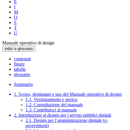
E
I
M
O
S
T
U
Manuale operativo di design
indici e glossario
contenuti
figure
tabelle
glossario
Sommario
1. Scopo, destinatari e uso del Manuale operativo di design
1.1. Versionamento e storico
1.2. Consultazione del manuale
1.3. Contribuisci al manuale
2. Introduzione al design per i servizi pubblici digitali
2.1. Design per l’amministrazione digitale (
e-
government
)