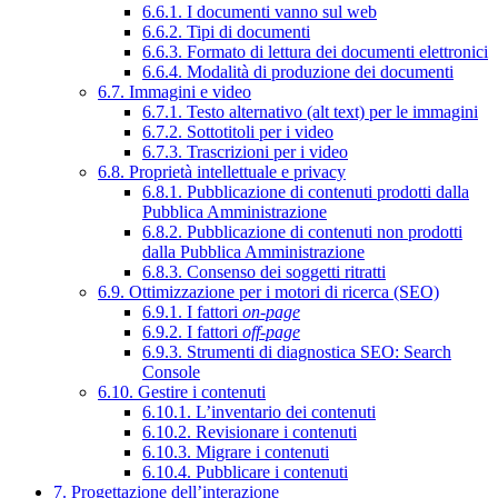
6.6.1. I documenti vanno sul web
6.6.2. Tipi di documenti
6.6.3. Formato di lettura dei documenti elettronici
6.6.4. Modalità di produzione dei documenti
6.7. Immagini e video
6.7.1. Testo alternativo (alt text) per le immagini
6.7.2. Sottotitoli per i video
6.7.3. Trascrizioni per i video
6.8. Proprietà intellettuale e privacy
6.8.1. Pubblicazione di contenuti prodotti dalla
Pubblica Amministrazione
6.8.2. Pubblicazione di contenuti non prodotti
dalla Pubblica Amministrazione
6.8.3. Consenso dei soggetti ritratti
6.9. Ottimizzazione per i motori di ricerca (SEO)
6.9.1. I fattori
on-page
6.9.2. I fattori
off-page
6.9.3. Strumenti di diagnostica SEO: Search
Console
6.10. Gestire i contenuti
6.10.1. L’inventario dei contenuti
6.10.2. Revisionare i contenuti
6.10.3. Migrare i contenuti
6.10.4. Pubblicare i contenuti
7. Progettazione dell’interazione