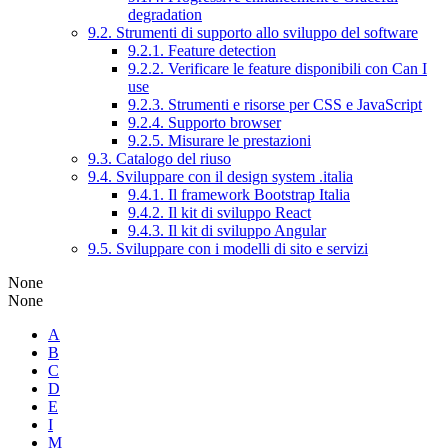
degradation
9.2. Strumenti di supporto allo sviluppo del software
9.2.1. Feature detection
9.2.2. Verificare le feature disponibili con Can I
use
9.2.3. Strumenti e risorse per CSS e JavaScript
9.2.4. Supporto browser
9.2.5. Misurare le prestazioni
9.3. Catalogo del riuso
9.4. Sviluppare con il design system .italia
9.4.1. Il framework Bootstrap Italia
9.4.2. Il kit di sviluppo React
9.4.3. Il kit di sviluppo Angular
9.5. Sviluppare con i modelli di sito e servizi
None
None
A
B
C
D
E
I
M