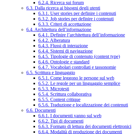
6.2.4. Ricerca sui forum
6.3. Dalla ricerca ai bisogni degli utenti
6.3.1. User stories per definire i contenuti
6.3.2. Job stories per definire i contenuti
6.3.3. Criteri di accettazione
6.4. Architettura dell’informazione
6.4.1. Definire l’architettura dell’informazione
6.4.2. Alberatura
6.4.3. Flussi di interazione
6.4.4. Sistemi di navigazione
6.4.5. Tipologie di contenuto (content type)
6.4.6. Ontologie e standard
6.4.7. Vocabolari controllati e tassonomie
6.5. Scrittura e linguaggio
6.5.1. Come leggono le persone sul web
6.5.2. Le regole per un linguaggio semplice
6.5.3. Microtesti
6.5.4. Scrittura collaborativa
6.5.5. Content critique
6.5.6. Traduzione e localizzazione dei contenuti
6.6. Documenti
6.6.1. I documenti vanno sul web
6.6.2. Tipi di documenti
6.6.3. Formato di lettura dei documenti elettronici
6.6.4. Modalità di produzione dei documenti