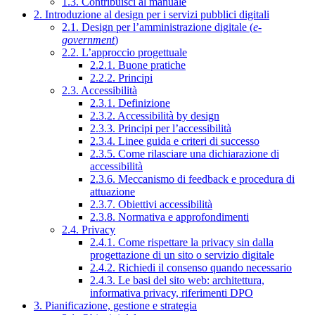
1.3. Contribuisci al manuale
2. Introduzione al design per i servizi pubblici digitali
2.1. Design per l’amministrazione digitale (
e-
government
)
2.2. L’approccio progettuale
2.2.1. Buone pratiche
2.2.2. Principi
2.3. Accessibilità
2.3.1. Definizione
2.3.2. Accessibilità by design
2.3.3. Principi per l’accessibilità
2.3.4. Linee guida e criteri di successo
2.3.5. Come rilasciare una dichiarazione di
accessibilità
2.3.6. Meccanismo di feedback e procedura di
attuazione
2.3.7. Obiettivi accessibilità
2.3.8. Normativa e approfondimenti
2.4. Privacy
2.4.1. Come rispettare la privacy sin dalla
progettazione di un sito o servizio digitale
2.4.2. Richiedi il consenso quando necessario
2.4.3. Le basi del sito web: architettura,
informativa privacy, riferimenti DPO
3. Pianificazione, gestione e strategia