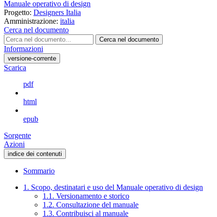
Manuale operativo di design
Progetto:
Designers Italia
Amministrazione:
italia
Cerca nel documento
Cerca nel documento
Informazioni
versione-corrente
Scarica
pdf
html
epub
Sorgente
Azioni
indice dei contenuti
Sommario
1. Scopo, destinatari e uso del Manuale operativo di design
1.1. Versionamento e storico
1.2. Consultazione del manuale
1.3. Contribuisci al manuale