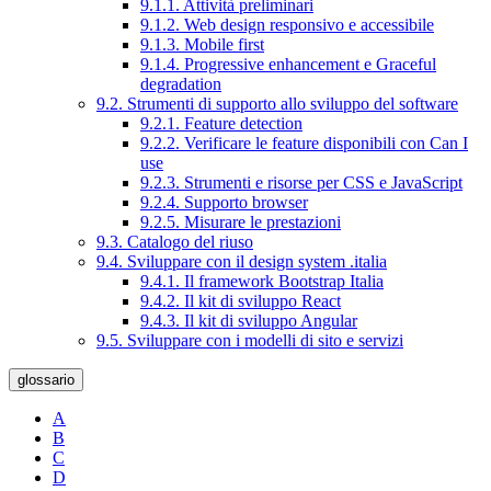
9.1.1. Attività preliminari
9.1.2. Web design responsivo e accessibile
9.1.3. Mobile first
9.1.4. Progressive enhancement e Graceful
degradation
9.2. Strumenti di supporto allo sviluppo del software
9.2.1. Feature detection
9.2.2. Verificare le feature disponibili con Can I
use
9.2.3. Strumenti e risorse per CSS e JavaScript
9.2.4. Supporto browser
9.2.5. Misurare le prestazioni
9.3. Catalogo del riuso
9.4. Sviluppare con il design system .italia
9.4.1. Il framework Bootstrap Italia
9.4.2. Il kit di sviluppo React
9.4.3. Il kit di sviluppo Angular
9.5. Sviluppare con i modelli di sito e servizi
glossario
A
B
C
D