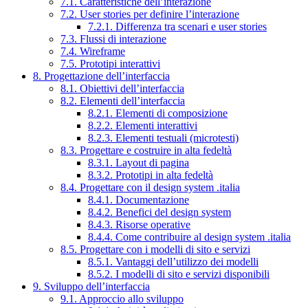
7.1. Caratteristiche dell’interazione
7.2. User stories per definire l’interazione
7.2.1. Differenza tra scenari e user stories
7.3. Flussi di interazione
7.4. Wireframe
7.5. Prototipi interattivi
8. Progettazione dell’interfaccia
8.1. Obiettivi dell’interfaccia
8.2. Elementi dell’interfaccia
8.2.1. Elementi di composizione
8.2.2. Elementi interattivi
8.2.3. Elementi testuali (microtesti)
8.3. Progettare e costruire in alta fedeltà
8.3.1. Layout di pagina
8.3.2. Prototipi in alta fedeltà
8.4. Progettare con il design system .italia
8.4.1. Documentazione
8.4.2. Benefici del design system
8.4.3. Risorse operative
8.4.4. Come contribuire al design system .italia
8.5. Progettare con i modelli di sito e servizi
8.5.1. Vantaggi dell’utilizzo dei modelli
8.5.2. I modelli di sito e servizi disponibili
9. Sviluppo dell’interfaccia
9.1. Approccio allo sviluppo