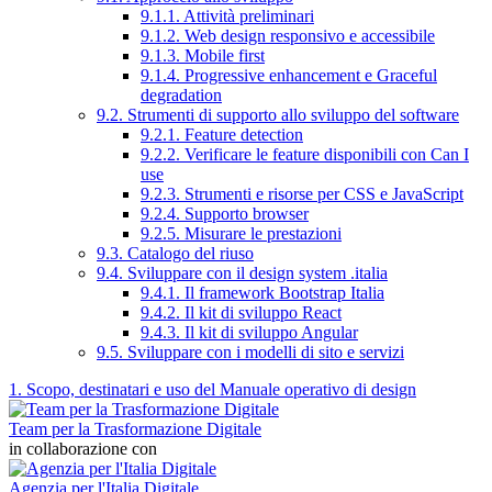
9.1.1. Attività preliminari
9.1.2. Web design responsivo e accessibile
9.1.3. Mobile first
9.1.4. Progressive enhancement e Graceful
degradation
9.2. Strumenti di supporto allo sviluppo del software
9.2.1. Feature detection
9.2.2. Verificare le feature disponibili con Can I
use
9.2.3. Strumenti e risorse per CSS e JavaScript
9.2.4. Supporto browser
9.2.5. Misurare le prestazioni
9.3. Catalogo del riuso
9.4. Sviluppare con il design system .italia
9.4.1. Il framework Bootstrap Italia
9.4.2. Il kit di sviluppo React
9.4.3. Il kit di sviluppo Angular
9.5. Sviluppare con i modelli di sito e servizi
1. Scopo, destinatari e uso del Manuale operativo di design
Team per la Trasformazione Digitale
in collaborazione con
Agenzia per l'Italia Digitale