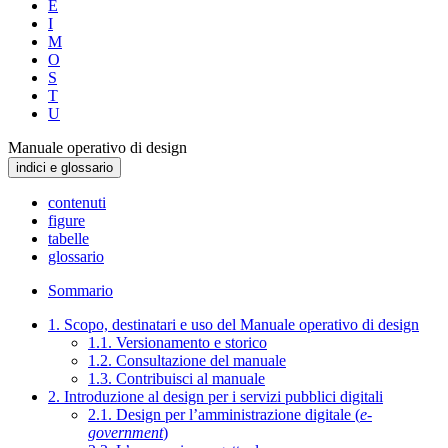
E
I
M
O
S
T
U
Manuale operativo di design
indici e glossario
contenuti
figure
tabelle
glossario
Sommario
1. Scopo, destinatari e uso del Manuale operativo di design
1.1. Versionamento e storico
1.2. Consultazione del manuale
1.3. Contribuisci al manuale
2. Introduzione al design per i servizi pubblici digitali
2.1. Design per l’amministrazione digitale (
e-
government
)