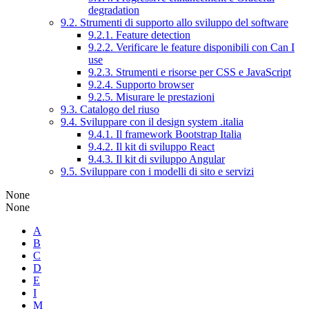
degradation
9.2. Strumenti di supporto allo sviluppo del software
9.2.1. Feature detection
9.2.2. Verificare le feature disponibili con Can I
use
9.2.3. Strumenti e risorse per CSS e JavaScript
9.2.4. Supporto browser
9.2.5. Misurare le prestazioni
9.3. Catalogo del riuso
9.4. Sviluppare con il design system .italia
9.4.1. Il framework Bootstrap Italia
9.4.2. Il kit di sviluppo React
9.4.3. Il kit di sviluppo Angular
9.5. Sviluppare con i modelli di sito e servizi
None
None
A
B
C
D
E
I
M