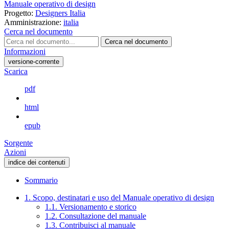
Manuale operativo di design
Progetto:
Designers Italia
Amministrazione:
italia
Cerca nel documento
Cerca nel documento
Informazioni
versione-corrente
Scarica
pdf
html
epub
Sorgente
Azioni
indice dei contenuti
Sommario
1. Scopo, destinatari e uso del Manuale operativo di design
1.1. Versionamento e storico
1.2. Consultazione del manuale
1.3. Contribuisci al manuale