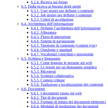
6.2.4. Ricerca sui forum
6.3. Dalla ricerca ai bisogni degli utenti
6.3.1. User stories per definire i contenuti
6.3.2. Job stories per definire i contenuti
6.3.3. Criteri di accettazione
6.4. Architettura dell’informazione
6.4.1. Definire l’architettura dell’informazione
6.4.2. Alberatura
6.4.3. Flussi di interazione
6.4.4. Sistemi di navigazione
6.4.5. Tipologie di contenuto (content type)
6.4.6. Ontologie e standard
6.4.7. Vocabolari controllati e tassonomie
6.5. Scrittura e linguaggio
6.5.1. Come leggono le persone sul web
6.5.2. Le regole per un linguaggio semplice
6.5.3. Microtesti
6.5.4. Scrittura collaborativa
6.5.5. Content critique
6.5.6. Traduzione e localizzazione dei contenuti
6.6. Documenti
6.6.1. I documenti vanno sul web
6.6.2. Tipi di documenti
6.6.3. Formato di lettura dei documenti elettronici
6.6.4. Modalità di produzione dei documenti