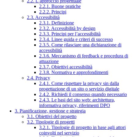
2.2. L’approccio progettuale
2.2.1. Buone pratiche
2.2.2. Principi
2.3. Accessibilità
2.3.1. Definizione
2.3.2. Accessibilità by design
2.3.3. Principi per l’accessibilità
2.3.4. Linee guida e criteri di successo
2.3.5. Come rilasciare una dichiarazione di
accessibilità
2.3.6. Meccanismo di feedback e procedura di
attuazione
2.3.7. Obiettivi accessibilità
2.3.8. Normativa e approfondimenti
2.4. Privacy
2.4.1. Come rispettare la privacy sin dalla
progettazione di un sito o servizio digitale
2.4.2. Richiedi il consenso quando necessario
2.4.3. Le basi del sito web: architettura,
informativa privacy, riferimenti DPO
3. Pianificazione, gestione e strategia
3.1. Obiettivi del progetto
3.2. Tipologie di progetti
3.2.1. Tipologie di progetto in base agli attori
coinvolti nel servizio