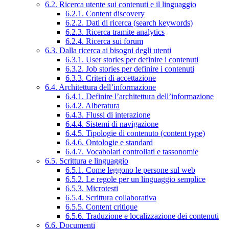
6.2. Ricerca utente sui contenuti e il linguaggio
6.2.1. Content discovery
6.2.2. Dati di ricerca (search keywords)
6.2.3. Ricerca tramite analytics
6.2.4. Ricerca sui forum
6.3. Dalla ricerca ai bisogni degli utenti
6.3.1. User stories per definire i contenuti
6.3.2. Job stories per definire i contenuti
6.3.3. Criteri di accettazione
6.4. Architettura dell’informazione
6.4.1. Definire l’architettura dell’informazione
6.4.2. Alberatura
6.4.3. Flussi di interazione
6.4.4. Sistemi di navigazione
6.4.5. Tipologie di contenuto (content type)
6.4.6. Ontologie e standard
6.4.7. Vocabolari controllati e tassonomie
6.5. Scrittura e linguaggio
6.5.1. Come leggono le persone sul web
6.5.2. Le regole per un linguaggio semplice
6.5.3. Microtesti
6.5.4. Scrittura collaborativa
6.5.5. Content critique
6.5.6. Traduzione e localizzazione dei contenuti
6.6. Documenti