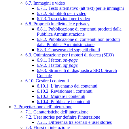
6.7. Immagini e video
6.7.1. Testo alternativo (alt text) per le immagini
6.7.2. Sottotitoli per i video
6.7.3. Trascrizioni per i video
6.8. Proprietà intellettuale e privacy
6.8.1. Pubblicazione di contenuti prodotti dalla
Pubblica Amministrazione
6.8.2. Pubblicazione di contenuti non prodotti
dalla Pubblica Amministrazione
6.8.3. Consenso dei soggetti ritratti
6.9. Ottimizzazione per i motori di ricerca (SEO)
6.9.1. I fattori
on-page
6.9.2. I fattori
off-page
6.9.3. Strumenti di diagnostica SEO: Search
Console
6.10. Gestire i contenuti
6.10.1. L’inventario dei contenuti
6.10.2. Revisionare i contenuti
6.10.3. Migrare i contenuti
6.10.4. Pubblicare i contenuti
7. Progettazione dell’interazione
7.1. Caratteristiche dell’interazione
7.2. User stories per definire l’interazione
7.2.1. Differenza tra scenari e user stories
7.3. Flussi di interazione