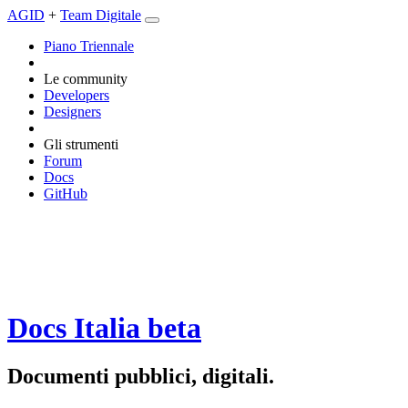
AGID
+
Team Digitale
Piano Triennale
Le community
Developers
Designers
Gli strumenti
Forum
Docs
GitHub
Docs Italia
beta
Documenti pubblici, digitali.