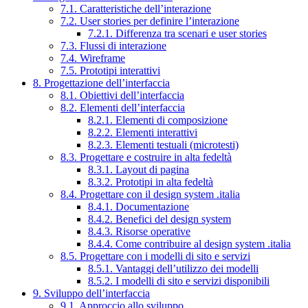
7.1. Caratteristiche dell’interazione
7.2. User stories per definire l’interazione
7.2.1. Differenza tra scenari e user stories
7.3. Flussi di interazione
7.4. Wireframe
7.5. Prototipi interattivi
8. Progettazione dell’interfaccia
8.1. Obiettivi dell’interfaccia
8.2. Elementi dell’interfaccia
8.2.1. Elementi di composizione
8.2.2. Elementi interattivi
8.2.3. Elementi testuali (microtesti)
8.3. Progettare e costruire in alta fedeltà
8.3.1. Layout di pagina
8.3.2. Prototipi in alta fedeltà
8.4. Progettare con il design system .italia
8.4.1. Documentazione
8.4.2. Benefici del design system
8.4.3. Risorse operative
8.4.4. Come contribuire al design system .italia
8.5. Progettare con i modelli di sito e servizi
8.5.1. Vantaggi dell’utilizzo dei modelli
8.5.2. I modelli di sito e servizi disponibili
9. Sviluppo dell’interfaccia
9.1. Approccio allo sviluppo