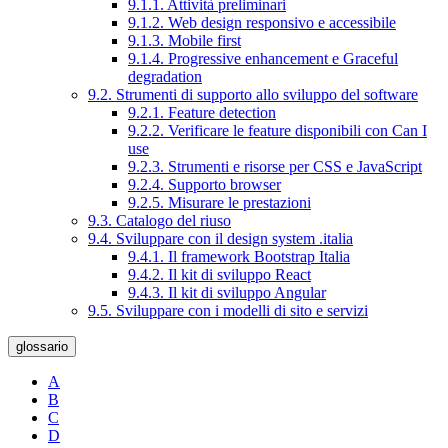
9.1.1. Attività preliminari
9.1.2. Web design responsivo e accessibile
9.1.3. Mobile first
9.1.4. Progressive enhancement e Graceful
degradation
9.2. Strumenti di supporto allo sviluppo del software
9.2.1. Feature detection
9.2.2. Verificare le feature disponibili con Can I
use
9.2.3. Strumenti e risorse per CSS e JavaScript
9.2.4. Supporto browser
9.2.5. Misurare le prestazioni
9.3. Catalogo del riuso
9.4. Sviluppare con il design system .italia
9.4.1. Il framework Bootstrap Italia
9.4.2. Il kit di sviluppo React
9.4.3. Il kit di sviluppo Angular
9.5. Sviluppare con i modelli di sito e servizi
glossario
A
B
C
D