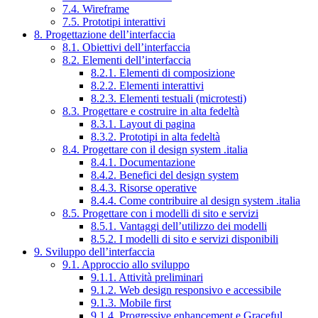
7.4. Wireframe
7.5. Prototipi interattivi
8. Progettazione dell’interfaccia
8.1. Obiettivi dell’interfaccia
8.2. Elementi dell’interfaccia
8.2.1. Elementi di composizione
8.2.2. Elementi interattivi
8.2.3. Elementi testuali (microtesti)
8.3. Progettare e costruire in alta fedeltà
8.3.1. Layout di pagina
8.3.2. Prototipi in alta fedeltà
8.4. Progettare con il design system .italia
8.4.1. Documentazione
8.4.2. Benefici del design system
8.4.3. Risorse operative
8.4.4. Come contribuire al design system .italia
8.5. Progettare con i modelli di sito e servizi
8.5.1. Vantaggi dell’utilizzo dei modelli
8.5.2. I modelli di sito e servizi disponibili
9. Sviluppo dell’interfaccia
9.1. Approccio allo sviluppo
9.1.1. Attività preliminari
9.1.2. Web design responsivo e accessibile
9.1.3. Mobile first
9.1.4. Progressive enhancement e Graceful