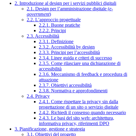
2. Introduzione al design per i servizi pubblici digitali
2.1. Design per l’amministrazione digitale (
e-
government
)
2.2. L’approccio progettuale
2.2.1. Buone pratiche
2.2.2. Principi
2.3. Accessibilità
2.3.1. Definizione
2.3.2. Accessibilità by design
2.3.3. Principi per l’accessibilità
2.3.4. Linee guida e criteri di successo
2.3.5. Come rilasciare una dichiarazione di
accessibilità
2.3.6. Meccanismo di feedback e procedura di
attuazione
2.3.7. Obiettivi accessibilità
2.3.8. Normativa e approfondimenti
2.4. Privacy
2.4.1. Come rispettare la privacy sin dalla
progettazione di un sito o servizio digitale
2.4.2. Richiedi il consenso quando necessario
2.4.3. Le basi del sito web: architettura,
informativa privacy, riferimenti DPO
3. Pianificazione, gestione e strategia
3.1. Obiettivi del progetto