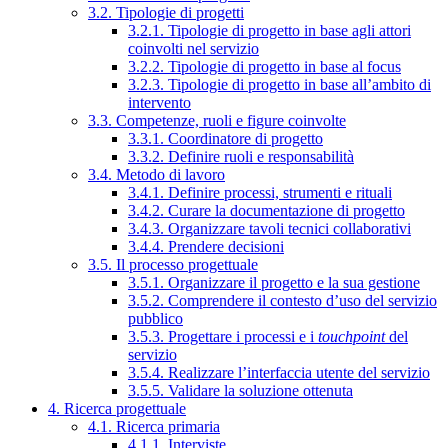
3.2. Tipologie di progetti
3.2.1. Tipologie di progetto in base agli attori
coinvolti nel servizio
3.2.2. Tipologie di progetto in base al focus
3.2.3. Tipologie di progetto in base all’ambito di
intervento
3.3. Competenze, ruoli e figure coinvolte
3.3.1. Coordinatore di progetto
3.3.2. Definire ruoli e responsabilità
3.4. Metodo di lavoro
3.4.1. Definire processi, strumenti e rituali
3.4.2. Curare la documentazione di progetto
3.4.3. Organizzare tavoli tecnici collaborativi
3.4.4. Prendere decisioni
3.5. Il processo progettuale
3.5.1. Organizzare il progetto e la sua gestione
3.5.2. Comprendere il contesto d’uso del servizio
pubblico
3.5.3. Progettare i processi e i
touchpoint
del
servizio
3.5.4. Realizzare l’interfaccia utente del servizio
3.5.5. Validare la soluzione ottenuta
4. Ricerca progettuale
4.1. Ricerca primaria
4.1.1. Interviste