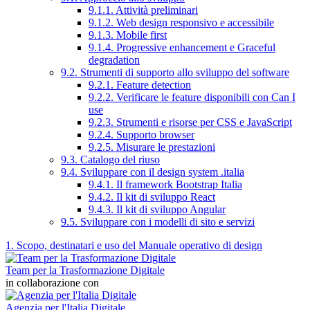
9.1.1. Attività preliminari
9.1.2. Web design responsivo e accessibile
9.1.3. Mobile first
9.1.4. Progressive enhancement e Graceful
degradation
9.2. Strumenti di supporto allo sviluppo del software
9.2.1. Feature detection
9.2.2. Verificare le feature disponibili con Can I
use
9.2.3. Strumenti e risorse per CSS e JavaScript
9.2.4. Supporto browser
9.2.5. Misurare le prestazioni
9.3. Catalogo del riuso
9.4. Sviluppare con il design system .italia
9.4.1. Il framework Bootstrap Italia
9.4.2. Il kit di sviluppo React
9.4.3. Il kit di sviluppo Angular
9.5. Sviluppare con i modelli di sito e servizi
1. Scopo, destinatari e uso del Manuale operativo di design
Team per la Trasformazione Digitale
in collaborazione con
Agenzia per l'Italia Digitale