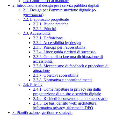
1.3. Contribuisci al manuale
2. Introduzione al design per i servizi pubblici digitali
2.1. Design per l’amministrazione digitale (
e-
government
)
2.2. L’approccio progettuale
2.2.1. Buone pratiche
2.2.2. Principi
2.3. Accessibilità
2.3.1. Definizione
2.3.2. Accessibilità by design
2.3.3. Principi per l’accessibilità
2.3.4. Linee guida e criteri di successo
2.3.5. Come rilasciare una dichiarazione di
accessibilità
2.3.6. Meccanismo di feedback e procedura di
attuazione
2.3.7. Obiettivi accessibilità
2.3.8. Normativa e approfondimenti
2.4. Privacy
2.4.1. Come rispettare la privacy sin dalla
progettazione di un sito o servizio digitale
2.4.2. Richiedi il consenso quando necessario
2.4.3. Le basi del sito web: architettura,
informativa privacy, riferimenti DPO
3. Pianificazione, gestione e strategia