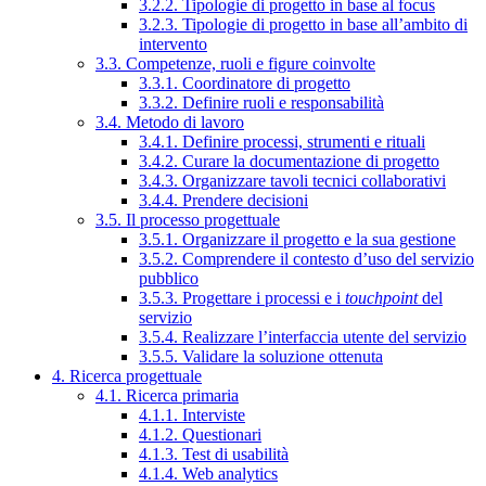
3.2.2. Tipologie di progetto in base al focus
3.2.3. Tipologie di progetto in base all’ambito di
intervento
3.3. Competenze, ruoli e figure coinvolte
3.3.1. Coordinatore di progetto
3.3.2. Definire ruoli e responsabilità
3.4. Metodo di lavoro
3.4.1. Definire processi, strumenti e rituali
3.4.2. Curare la documentazione di progetto
3.4.3. Organizzare tavoli tecnici collaborativi
3.4.4. Prendere decisioni
3.5. Il processo progettuale
3.5.1. Organizzare il progetto e la sua gestione
3.5.2. Comprendere il contesto d’uso del servizio
pubblico
3.5.3. Progettare i processi e i
touchpoint
del
servizio
3.5.4. Realizzare l’interfaccia utente del servizio
3.5.5. Validare la soluzione ottenuta
4. Ricerca progettuale
4.1. Ricerca primaria
4.1.1. Interviste
4.1.2. Questionari
4.1.3. Test di usabilità
4.1.4. Web analytics