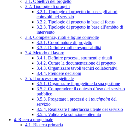
3.1. Obiettivi del progetto
3.2. Tipologie di progetti
3.2.1. Tipologie di progetto in base agli attori
coinvolti nel servizio
3.2.2. Tipologie di progetto in base al focus
3.2.3. Tipologie di progetto in base all’ambito di
intervento
3.3. Competenze, ruoli e figure coinvolte
3.3.1. Coordinatore di progetto
3.3.2. Definire ruoli e responsabilità
3.4. Metodo di lavoro
3.4.1. Definire processi, strumenti e rituali
3.4.2. Curare la documentazione di progetto
3.4.3. Organizzare tavoli tecnici collaborativi
3.4.4. Prendere decisioni
3.5. Il processo progettuale
3.5.1. Organizzare il progetto e la sua gestione
3.5.2. Comprendere il contesto d’uso del servizio
pubblico
3.5.3. Progettare i processi e i
touchpoint
del
servizio
3.5.4. Realizzare l’interfaccia utente del servizio
3.5.5. Validare la soluzione ottenuta
4. Ricerca progettuale
4.1. Ricerca primaria