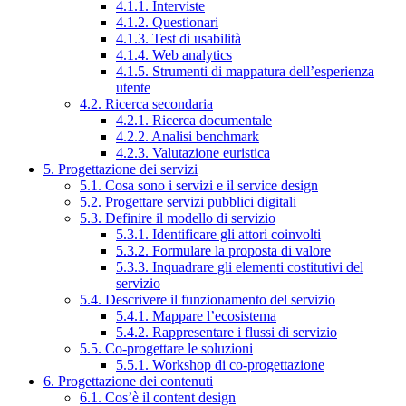
4.1.1. Interviste
4.1.2. Questionari
4.1.3. Test di usabilità
4.1.4. Web analytics
4.1.5. Strumenti di mappatura dell’esperienza
utente
4.2. Ricerca secondaria
4.2.1. Ricerca documentale
4.2.2. Analisi benchmark
4.2.3. Valutazione euristica
5. Progettazione dei servizi
5.1. Cosa sono i servizi e il service design
5.2. Progettare servizi pubblici digitali
5.3. Definire il modello di servizio
5.3.1. Identificare gli attori coinvolti
5.3.2. Formulare la proposta di valore
5.3.3. Inquadrare gli elementi costitutivi del
servizio
5.4. Descrivere il funzionamento del servizio
5.4.1. Mappare l’ecosistema
5.4.2. Rappresentare i flussi di servizio
5.5. Co-progettare le soluzioni
5.5.1. Workshop di co-progettazione
6. Progettazione dei contenuti
6.1. Cos’è il content design