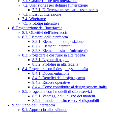
7.1. Caratteristiche dell’interazione
7.2. User stories per definire l’interazione
7.2.1. Differenza tra scenari e user stories
7.3. Flussi di interazione
7.4. Wireframe
7.5. Prototipi interattivi
8. Progettazione dell’interfaccia
8.1. Obiettivi dell’interfaccia
8.2. Elementi dell’interfaccia
8.2.1. Elementi di composizione
8.2.2. Elementi interattivi
8.2.3. Elementi testuali (microtesti)
8.3. Progettare e costruire in alta fedeltà
8.3.1. Layout di pagina
8.3.2. Prototipi in alta fedeltà
8.4. Progettare con il design system .italia
8.4.1. Documentazione
8.4.2. Benefici del design system
8.4.3. Risorse operative
8.4.4. Come contribuire al design system .italia
8.5. Progettare con i modelli di sito e servizi
8.5.1. Vantaggi dell’utilizzo dei modelli
8.5.2. I modelli di sito e servizi disponibili
9. Sviluppo dell’interfaccia
9.1. Approccio allo sviluppo