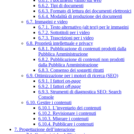
6.6.1. I documenti vanno sul web
6.6.2. Tipi di documenti
6.6.3. Formato di lettura dei documenti elettronici
6.6.4. Modalità di produzione dei documenti
6.7. Immagini e video
6.7.1. Testo alternativo (alt text) per le immagini
6.7.2. Sottotitoli per i video
6.7.3. Trascrizioni per i video
6.8. Proprietà intellettuale e privacy
6.8.1. Pubblicazione di contenuti prodotti dalla
Pubblica Amministrazione
6.8.2. Pubblicazione di contenuti non prodotti
dalla Pubblica Amministrazione
6.8.3. Consenso dei soggetti ritratti
6.9. Ottimizzazione per i motori di ricerca (SEO)
6.9.1. I fattori
on-page
6.9.2. I fattori
off-page
6.9.3. Strumenti di diagnostica SEO: Search
Console
6.10. Gestire i contenuti
6.10.1. L’inventario dei contenuti
6.10.2. Revisionare i contenuti
6.10.3. Migrare i contenuti
6.10.4. Pubblicare i contenuti
7. Progettazione dell’interazione