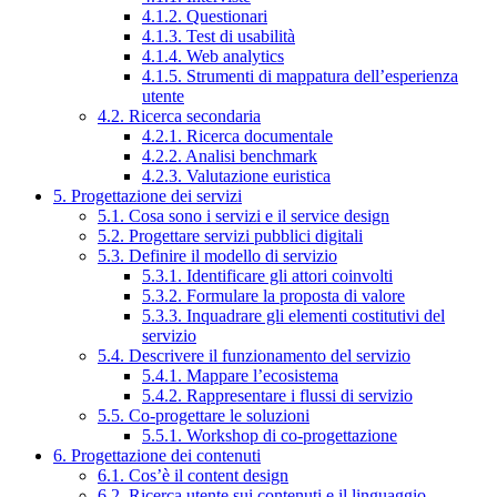
4.1.2. Questionari
4.1.3. Test di usabilità
4.1.4. Web analytics
4.1.5. Strumenti di mappatura dell’esperienza
utente
4.2. Ricerca secondaria
4.2.1. Ricerca documentale
4.2.2. Analisi benchmark
4.2.3. Valutazione euristica
5. Progettazione dei servizi
5.1. Cosa sono i servizi e il service design
5.2. Progettare servizi pubblici digitali
5.3. Definire il modello di servizio
5.3.1. Identificare gli attori coinvolti
5.3.2. Formulare la proposta di valore
5.3.3. Inquadrare gli elementi costitutivi del
servizio
5.4. Descrivere il funzionamento del servizio
5.4.1. Mappare l’ecosistema
5.4.2. Rappresentare i flussi di servizio
5.5. Co-progettare le soluzioni
5.5.1. Workshop di co-progettazione
6. Progettazione dei contenuti
6.1. Cos’è il content design
6.2. Ricerca utente sui contenuti e il linguaggio