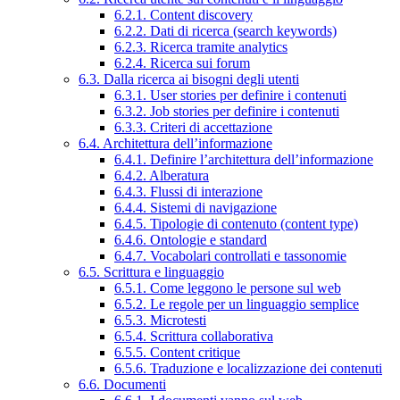
6.2.1. Content discovery
6.2.2. Dati di ricerca (search keywords)
6.2.3. Ricerca tramite analytics
6.2.4. Ricerca sui forum
6.3. Dalla ricerca ai bisogni degli utenti
6.3.1. User stories per definire i contenuti
6.3.2. Job stories per definire i contenuti
6.3.3. Criteri di accettazione
6.4. Architettura dell’informazione
6.4.1. Definire l’architettura dell’informazione
6.4.2. Alberatura
6.4.3. Flussi di interazione
6.4.4. Sistemi di navigazione
6.4.5. Tipologie di contenuto (content type)
6.4.6. Ontologie e standard
6.4.7. Vocabolari controllati e tassonomie
6.5. Scrittura e linguaggio
6.5.1. Come leggono le persone sul web
6.5.2. Le regole per un linguaggio semplice
6.5.3. Microtesti
6.5.4. Scrittura collaborativa
6.5.5. Content critique
6.5.6. Traduzione e localizzazione dei contenuti
6.6. Documenti