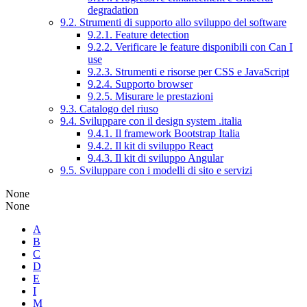
degradation
9.2. Strumenti di supporto allo sviluppo del software
9.2.1. Feature detection
9.2.2. Verificare le feature disponibili con Can I
use
9.2.3. Strumenti e risorse per CSS e JavaScript
9.2.4. Supporto browser
9.2.5. Misurare le prestazioni
9.3. Catalogo del riuso
9.4. Sviluppare con il design system .italia
9.4.1. Il framework Bootstrap Italia
9.4.2. Il kit di sviluppo React
9.4.3. Il kit di sviluppo Angular
9.5. Sviluppare con i modelli di sito e servizi
None
None
A
B
C
D
E
I
M