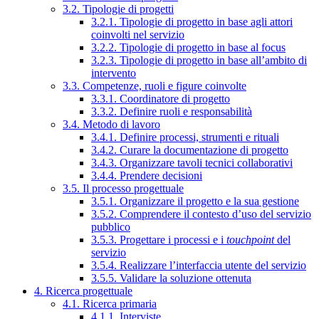
3.2. Tipologie di progetti
3.2.1. Tipologie di progetto in base agli attori
coinvolti nel servizio
3.2.2. Tipologie di progetto in base al focus
3.2.3. Tipologie di progetto in base all’ambito di
intervento
3.3. Competenze, ruoli e figure coinvolte
3.3.1. Coordinatore di progetto
3.3.2. Definire ruoli e responsabilità
3.4. Metodo di lavoro
3.4.1. Definire processi, strumenti e rituali
3.4.2. Curare la documentazione di progetto
3.4.3. Organizzare tavoli tecnici collaborativi
3.4.4. Prendere decisioni
3.5. Il processo progettuale
3.5.1. Organizzare il progetto e la sua gestione
3.5.2. Comprendere il contesto d’uso del servizio
pubblico
3.5.3. Progettare i processi e i
touchpoint
del
servizio
3.5.4. Realizzare l’interfaccia utente del servizio
3.5.5. Validare la soluzione ottenuta
4. Ricerca progettuale
4.1. Ricerca primaria
4.1.1. Interviste