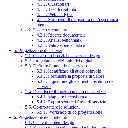
4.1.2. Questionari
4.1.3. Test di usabilità
4.1.4. Web analytics
4.1.5. Strumenti di mappatura dell’esperienza
utente
4.2. Ricerca secondaria
4.2.1. Ricerca documentale
4.2.2. Analisi benchmark
4.2.3. Valutazione euristica
5. Progettazione dei servizi
5.1. Cosa sono i servizi e il service design
5.2. Progettare servizi pubblici digitali
5.3. Definire il modello di servizio
5.3.1. Identificare gli attori coinvolti
5.3.2. Formulare la proposta di valore
5.3.3. Inquadrare gli elementi costitutivi del
servizio
5.4. Descrivere il funzionamento del servizio
5.4.1. Mappare l’ecosistema
5.4.2. Rappresentare i flussi di servizio
5.5. Co-progettare le soluzioni
5.5.1. Workshop di co-progettazione
6. Progettazione dei contenuti
6.1. Cos’è il content design
6.2. Ricerca utente sui contenuti e il linguaggio