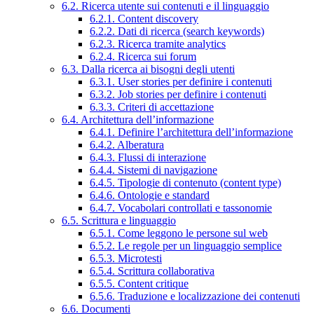
6.2. Ricerca utente sui contenuti e il linguaggio
6.2.1. Content discovery
6.2.2. Dati di ricerca (search keywords)
6.2.3. Ricerca tramite analytics
6.2.4. Ricerca sui forum
6.3. Dalla ricerca ai bisogni degli utenti
6.3.1. User stories per definire i contenuti
6.3.2. Job stories per definire i contenuti
6.3.3. Criteri di accettazione
6.4. Architettura dell’informazione
6.4.1. Definire l’architettura dell’informazione
6.4.2. Alberatura
6.4.3. Flussi di interazione
6.4.4. Sistemi di navigazione
6.4.5. Tipologie di contenuto (content type)
6.4.6. Ontologie e standard
6.4.7. Vocabolari controllati e tassonomie
6.5. Scrittura e linguaggio
6.5.1. Come leggono le persone sul web
6.5.2. Le regole per un linguaggio semplice
6.5.3. Microtesti
6.5.4. Scrittura collaborativa
6.5.5. Content critique
6.5.6. Traduzione e localizzazione dei contenuti
6.6. Documenti