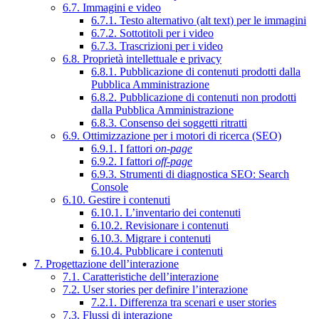
6.7. Immagini e video
6.7.1. Testo alternativo (alt text) per le immagini
6.7.2. Sottotitoli per i video
6.7.3. Trascrizioni per i video
6.8. Proprietà intellettuale e privacy
6.8.1. Pubblicazione di contenuti prodotti dalla
Pubblica Amministrazione
6.8.2. Pubblicazione di contenuti non prodotti
dalla Pubblica Amministrazione
6.8.3. Consenso dei soggetti ritratti
6.9. Ottimizzazione per i motori di ricerca (SEO)
6.9.1. I fattori
on-page
6.9.2. I fattori
off-page
6.9.3. Strumenti di diagnostica SEO: Search
Console
6.10. Gestire i contenuti
6.10.1. L’inventario dei contenuti
6.10.2. Revisionare i contenuti
6.10.3. Migrare i contenuti
6.10.4. Pubblicare i contenuti
7. Progettazione dell’interazione
7.1. Caratteristiche dell’interazione
7.2. User stories per definire l’interazione
7.2.1. Differenza tra scenari e user stories
7.3. Flussi di interazione