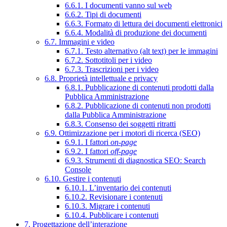
6.6.1. I documenti vanno sul web
6.6.2. Tipi di documenti
6.6.3. Formato di lettura dei documenti elettronici
6.6.4. Modalità di produzione dei documenti
6.7. Immagini e video
6.7.1. Testo alternativo (alt text) per le immagini
6.7.2. Sottotitoli per i video
6.7.3. Trascrizioni per i video
6.8. Proprietà intellettuale e privacy
6.8.1. Pubblicazione di contenuti prodotti dalla
Pubblica Amministrazione
6.8.2. Pubblicazione di contenuti non prodotti
dalla Pubblica Amministrazione
6.8.3. Consenso dei soggetti ritratti
6.9. Ottimizzazione per i motori di ricerca (SEO)
6.9.1. I fattori
on-page
6.9.2. I fattori
off-page
6.9.3. Strumenti di diagnostica SEO: Search
Console
6.10. Gestire i contenuti
6.10.1. L’inventario dei contenuti
6.10.2. Revisionare i contenuti
6.10.3. Migrare i contenuti
6.10.4. Pubblicare i contenuti
7. Progettazione dell’interazione