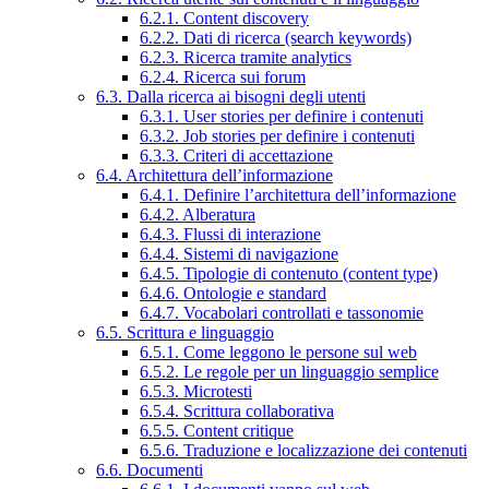
6.2.1. Content discovery
6.2.2. Dati di ricerca (search keywords)
6.2.3. Ricerca tramite analytics
6.2.4. Ricerca sui forum
6.3. Dalla ricerca ai bisogni degli utenti
6.3.1. User stories per definire i contenuti
6.3.2. Job stories per definire i contenuti
6.3.3. Criteri di accettazione
6.4. Architettura dell’informazione
6.4.1. Definire l’architettura dell’informazione
6.4.2. Alberatura
6.4.3. Flussi di interazione
6.4.4. Sistemi di navigazione
6.4.5. Tipologie di contenuto (content type)
6.4.6. Ontologie e standard
6.4.7. Vocabolari controllati e tassonomie
6.5. Scrittura e linguaggio
6.5.1. Come leggono le persone sul web
6.5.2. Le regole per un linguaggio semplice
6.5.3. Microtesti
6.5.4. Scrittura collaborativa
6.5.5. Content critique
6.5.6. Traduzione e localizzazione dei contenuti
6.6. Documenti