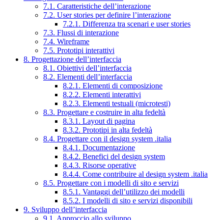
7.1. Caratteristiche dell’interazione
7.2. User stories per definire l’interazione
7.2.1. Differenza tra scenari e user stories
7.3. Flussi di interazione
7.4. Wireframe
7.5. Prototipi interattivi
8. Progettazione dell’interfaccia
8.1. Obiettivi dell’interfaccia
8.2. Elementi dell’interfaccia
8.2.1. Elementi di composizione
8.2.2. Elementi interattivi
8.2.3. Elementi testuali (microtesti)
8.3. Progettare e costruire in alta fedeltà
8.3.1. Layout di pagina
8.3.2. Prototipi in alta fedeltà
8.4. Progettare con il design system .italia
8.4.1. Documentazione
8.4.2. Benefici del design system
8.4.3. Risorse operative
8.4.4. Come contribuire al design system .italia
8.5. Progettare con i modelli di sito e servizi
8.5.1. Vantaggi dell’utilizzo dei modelli
8.5.2. I modelli di sito e servizi disponibili
9. Sviluppo dell’interfaccia
9.1. Approccio allo sviluppo