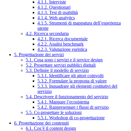
4.1.1. Interviste
4.1.2. Questionari
4.1.3. Test di usabilità
4.1.4. Web analytics
4.1.5. Strumenti di mappatura dell’esperienza
utente
4.2. Ricerca secondaria
4.2.1. Ricerca documentale
4.2.2. Analisi benchmark
4.2.3. Valutazione euristica
5. Progettazione dei servizi
5.1. Cosa sono i servizi e il service design
5.2. Progettare servizi pubblici digitali
5.3. Definire il modello di servizio
5.3.1. Identificare gli attori coinvolti
5.3.2. Formulare la proposta di valore
5.3.3. Inquadrare gli elementi costitutivi del
servizio
5.4. Descrivere il funzionamento del servizio
5.4.1. Mappare l’ecosistema
5.4.2. Rappresentare i flussi di servizio
5.5. Co-progettare le soluzioni
5.5.1. Workshop di co-progettazione
6. Progettazione dei contenuti
6.1. Cos’è il content design