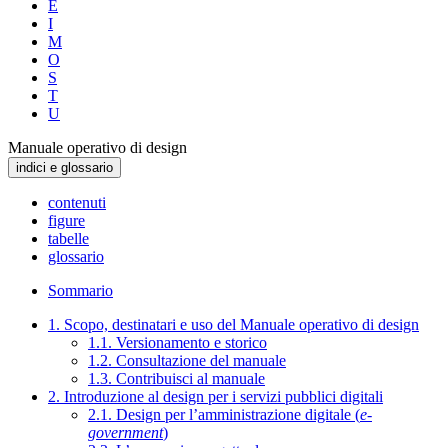
E
I
M
O
S
T
U
Manuale operativo di design
indici e glossario
contenuti
figure
tabelle
glossario
Sommario
1. Scopo, destinatari e uso del Manuale operativo di design
1.1. Versionamento e storico
1.2. Consultazione del manuale
1.3. Contribuisci al manuale
2. Introduzione al design per i servizi pubblici digitali
2.1. Design per l’amministrazione digitale (
e-
government
)