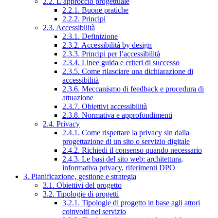
2.2. L’approccio progettuale
2.2.1. Buone pratiche
2.2.2. Principi
2.3. Accessibilità
2.3.1. Definizione
2.3.2. Accessibilità by design
2.3.3. Principi per l’accessibilità
2.3.4. Linee guida e criteri di successo
2.3.5. Come rilasciare una dichiarazione di
accessibilità
2.3.6. Meccanismo di feedback e procedura di
attuazione
2.3.7. Obiettivi accessibilità
2.3.8. Normativa e approfondimenti
2.4. Privacy
2.4.1. Come rispettare la privacy sin dalla
progettazione di un sito o servizio digitale
2.4.2. Richiedi il consenso quando necessario
2.4.3. Le basi del sito web: architettura,
informativa privacy, riferimenti DPO
3. Pianificazione, gestione e strategia
3.1. Obiettivi del progetto
3.2. Tipologie di progetti
3.2.1. Tipologie di progetto in base agli attori
coinvolti nel servizio