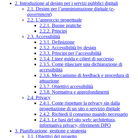
2. Introduzione al design per i servizi pubblici digitali
2.1. Design per l’amministrazione digitale (
e-
government
)
2.2. L’approccio progettuale
2.2.1. Buone pratiche
2.2.2. Principi
2.3. Accessibilità
2.3.1. Definizione
2.3.2. Accessibilità by design
2.3.3. Principi per l’accessibilità
2.3.4. Linee guida e criteri di successo
2.3.5. Come rilasciare una dichiarazione di
accessibilità
2.3.6. Meccanismo di feedback e procedura di
attuazione
2.3.7. Obiettivi accessibilità
2.3.8. Normativa e approfondimenti
2.4. Privacy
2.4.1. Come rispettare la privacy sin dalla
progettazione di un sito o servizio digitale
2.4.2. Richiedi il consenso quando necessario
2.4.3. Le basi del sito web: architettura,
informativa privacy, riferimenti DPO
3. Pianificazione, gestione e strategia
3.1. Obiettivi del progetto