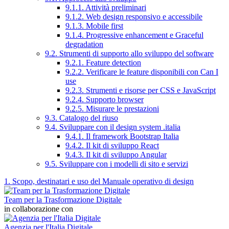
9.1.1. Attività preliminari
9.1.2. Web design responsivo e accessibile
9.1.3. Mobile first
9.1.4. Progressive enhancement e Graceful
degradation
9.2. Strumenti di supporto allo sviluppo del software
9.2.1. Feature detection
9.2.2. Verificare le feature disponibili con Can I
use
9.2.3. Strumenti e risorse per CSS e JavaScript
9.2.4. Supporto browser
9.2.5. Misurare le prestazioni
9.3. Catalogo del riuso
9.4. Sviluppare con il design system .italia
9.4.1. Il framework Bootstrap Italia
9.4.2. Il kit di sviluppo React
9.4.3. Il kit di sviluppo Angular
9.5. Sviluppare con i modelli di sito e servizi
1. Scopo, destinatari e uso del Manuale operativo di design
Team per la Trasformazione Digitale
in collaborazione con
Agenzia per l'Italia Digitale