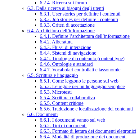
6.2.4. Ricerca sui forum
6.3. Dalla ricerca ai bisogni degli utenti
6.3.1. User stories per definire i contenuti
6.3.2. Job stories per definire i contenuti
6.3.3. Criteri di accettazione
6.4. Architettura dell’informazione
6.4.1. Definire l’architettura dell’informazione
6.4.2. Alberatura
6.4.3. Flussi di interazione
6.4.4. Sistemi di navigazione
6.4.5. Tipologie di contenuto (content type)
6.4.6. Ontologie e standard
6.4.7. Vocabolari controllati e tassonomie
6.5. Scrittura e linguaggio
6.5.1. Come leggono le persone sul web
6.5.2. Le regole per un linguaggio semplice
6.5.3. Microtesti
6.5.4. Scrittura collaborativa
6.5.5. Content critique
6.5.6. Traduzione e localizzazione dei contenuti
6.6. Documenti
6.6.1. I documenti vanno sul web
6.6.2. Tipi di documenti
6.6.3. Formato di lettura dei documenti elettronici
6.6.4. Modalità di produzione dei documenti