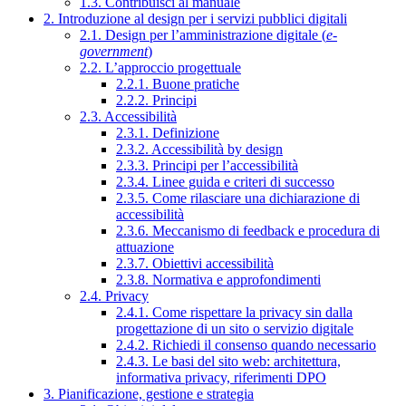
1.3. Contribuisci al manuale
2. Introduzione al design per i servizi pubblici digitali
2.1. Design per l’amministrazione digitale (
e-
government
)
2.2. L’approccio progettuale
2.2.1. Buone pratiche
2.2.2. Principi
2.3. Accessibilità
2.3.1. Definizione
2.3.2. Accessibilità by design
2.3.3. Principi per l’accessibilità
2.3.4. Linee guida e criteri di successo
2.3.5. Come rilasciare una dichiarazione di
accessibilità
2.3.6. Meccanismo di feedback e procedura di
attuazione
2.3.7. Obiettivi accessibilità
2.3.8. Normativa e approfondimenti
2.4. Privacy
2.4.1. Come rispettare la privacy sin dalla
progettazione di un sito o servizio digitale
2.4.2. Richiedi il consenso quando necessario
2.4.3. Le basi del sito web: architettura,
informativa privacy, riferimenti DPO
3. Pianificazione, gestione e strategia