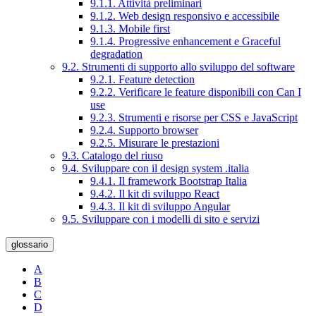
9.1.1. Attività preliminari
9.1.2. Web design responsivo e accessibile
9.1.3. Mobile first
9.1.4. Progressive enhancement e Graceful
degradation
9.2. Strumenti di supporto allo sviluppo del software
9.2.1. Feature detection
9.2.2. Verificare le feature disponibili con Can I
use
9.2.3. Strumenti e risorse per CSS e JavaScript
9.2.4. Supporto browser
9.2.5. Misurare le prestazioni
9.3. Catalogo del riuso
9.4. Sviluppare con il design system .italia
9.4.1. Il framework Bootstrap Italia
9.4.2. Il kit di sviluppo React
9.4.3. Il kit di sviluppo Angular
9.5. Sviluppare con i modelli di sito e servizi
glossario
A
B
C
D