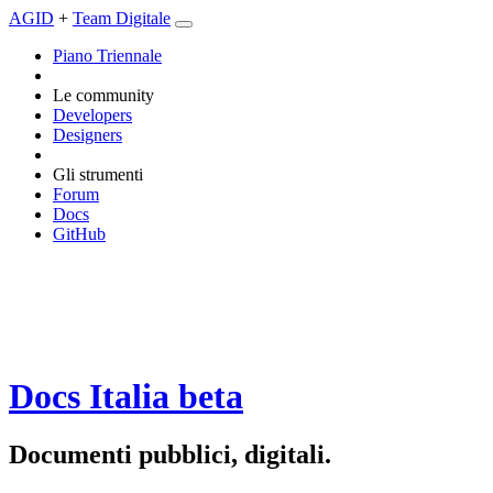
AGID
+
Team Digitale
Piano Triennale
Le community
Developers
Designers
Gli strumenti
Forum
Docs
GitHub
Docs Italia
beta
Documenti pubblici, digitali.