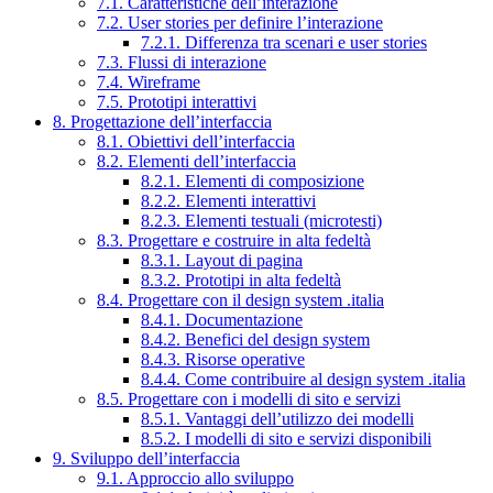
7.1. Caratteristiche dell’interazione
7.2. User stories per definire l’interazione
7.2.1. Differenza tra scenari e user stories
7.3. Flussi di interazione
7.4. Wireframe
7.5. Prototipi interattivi
8. Progettazione dell’interfaccia
8.1. Obiettivi dell’interfaccia
8.2. Elementi dell’interfaccia
8.2.1. Elementi di composizione
8.2.2. Elementi interattivi
8.2.3. Elementi testuali (microtesti)
8.3. Progettare e costruire in alta fedeltà
8.3.1. Layout di pagina
8.3.2. Prototipi in alta fedeltà
8.4. Progettare con il design system .italia
8.4.1. Documentazione
8.4.2. Benefici del design system
8.4.3. Risorse operative
8.4.4. Come contribuire al design system .italia
8.5. Progettare con i modelli di sito e servizi
8.5.1. Vantaggi dell’utilizzo dei modelli
8.5.2. I modelli di sito e servizi disponibili
9. Sviluppo dell’interfaccia
9.1. Approccio allo sviluppo