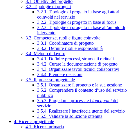
3.1. Obiettivi del progetto
3.2. Tipologie di progetti
3.2.1. Tipologie di progetto in base agli attori
coinvolti nel servizio
3.2.2. Tipologie di progetto in base al focus
3.2.3. Tipologie di progetto in base all’ambito di
intervento
3.3. Competenze, ruoli e figure coinvolte
3.3.1. Coordinatore di progetto
3.3.2. Definire ruoli e responsabilità
3.4. Metodo di lavoro
3.4.1. Definire processi, strumenti e rituali
3.4.2. Curare la documentazione di progetto
3.4.3. Organizzare tavoli tecnici collaborativi
3.4.4. Prendere decisioni
3.5. Il processo progettuale
3.5.1. Organizzare il progetto e la sua gestione
3.5.2. Comprendere il contesto d’uso del servizio
pubblico
3.5.3. Progettare i processi e i
touchpoint
del
servizio
3.5.4. Realizzare l’interfaccia utente del servizio
3.5.5. Validare la soluzione ottenuta
4. Ricerca progettuale
4.1. Ricerca primaria