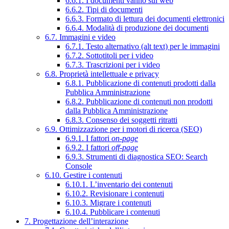
6.6.1. I documenti vanno sul web
6.6.2. Tipi di documenti
6.6.3. Formato di lettura dei documenti elettronici
6.6.4. Modalità di produzione dei documenti
6.7. Immagini e video
6.7.1. Testo alternativo (alt text) per le immagini
6.7.2. Sottotitoli per i video
6.7.3. Trascrizioni per i video
6.8. Proprietà intellettuale e privacy
6.8.1. Pubblicazione di contenuti prodotti dalla
Pubblica Amministrazione
6.8.2. Pubblicazione di contenuti non prodotti
dalla Pubblica Amministrazione
6.8.3. Consenso dei soggetti ritratti
6.9. Ottimizzazione per i motori di ricerca (SEO)
6.9.1. I fattori
on-page
6.9.2. I fattori
off-page
6.9.3. Strumenti di diagnostica SEO: Search
Console
6.10. Gestire i contenuti
6.10.1. L’inventario dei contenuti
6.10.2. Revisionare i contenuti
6.10.3. Migrare i contenuti
6.10.4. Pubblicare i contenuti
7. Progettazione dell’interazione