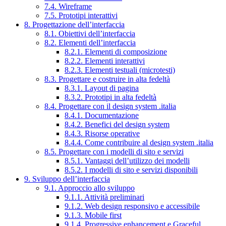
7.4. Wireframe
7.5. Prototipi interattivi
8. Progettazione dell’interfaccia
8.1. Obiettivi dell’interfaccia
8.2. Elementi dell’interfaccia
8.2.1. Elementi di composizione
8.2.2. Elementi interattivi
8.2.3. Elementi testuali (microtesti)
8.3. Progettare e costruire in alta fedeltà
8.3.1. Layout di pagina
8.3.2. Prototipi in alta fedeltà
8.4. Progettare con il design system .italia
8.4.1. Documentazione
8.4.2. Benefici del design system
8.4.3. Risorse operative
8.4.4. Come contribuire al design system .italia
8.5. Progettare con i modelli di sito e servizi
8.5.1. Vantaggi dell’utilizzo dei modelli
8.5.2. I modelli di sito e servizi disponibili
9. Sviluppo dell’interfaccia
9.1. Approccio allo sviluppo
9.1.1. Attività preliminari
9.1.2. Web design responsivo e accessibile
9.1.3. Mobile first
9.1.4. Progressive enhancement e Graceful