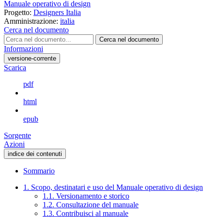
Manuale operativo di design
Progetto:
Designers Italia
Amministrazione:
italia
Cerca nel documento
Cerca nel documento
Informazioni
versione-corrente
Scarica
pdf
html
epub
Sorgente
Azioni
indice dei contenuti
Sommario
1. Scopo, destinatari e uso del Manuale operativo di design
1.1. Versionamento e storico
1.2. Consultazione del manuale
1.3. Contribuisci al manuale