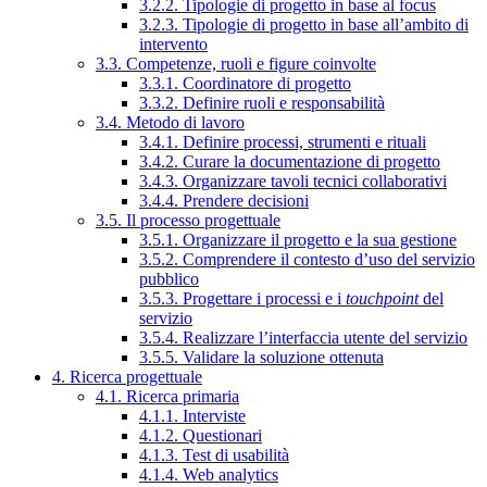
3.2.2. Tipologie di progetto in base al focus
3.2.3. Tipologie di progetto in base all’ambito di
intervento
3.3. Competenze, ruoli e figure coinvolte
3.3.1. Coordinatore di progetto
3.3.2. Definire ruoli e responsabilità
3.4. Metodo di lavoro
3.4.1. Definire processi, strumenti e rituali
3.4.2. Curare la documentazione di progetto
3.4.3. Organizzare tavoli tecnici collaborativi
3.4.4. Prendere decisioni
3.5. Il processo progettuale
3.5.1. Organizzare il progetto e la sua gestione
3.5.2. Comprendere il contesto d’uso del servizio
pubblico
3.5.3. Progettare i processi e i
touchpoint
del
servizio
3.5.4. Realizzare l’interfaccia utente del servizio
3.5.5. Validare la soluzione ottenuta
4. Ricerca progettuale
4.1. Ricerca primaria
4.1.1. Interviste
4.1.2. Questionari
4.1.3. Test di usabilità
4.1.4. Web analytics