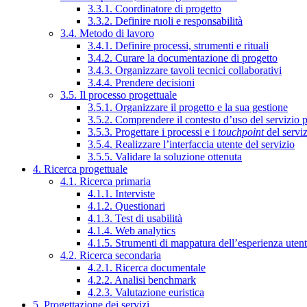
3.3.1. Coordinatore di progetto
3.3.2. Definire ruoli e responsabilità
3.4. Metodo di lavoro
3.4.1. Definire processi, strumenti e rituali
3.4.2. Curare la documentazione di progetto
3.4.3. Organizzare tavoli tecnici collaborativi
3.4.4. Prendere decisioni
3.5. Il processo progettuale
3.5.1. Organizzare il progetto e la sua gestione
3.5.2. Comprendere il contesto d’uso del servizio 
3.5.3. Progettare i processi e i
touchpoint
del servi
3.5.4. Realizzare l’interfaccia utente del servizio
3.5.5. Validare la soluzione ottenuta
4. Ricerca progettuale
4.1. Ricerca primaria
4.1.1. Interviste
4.1.2. Questionari
4.1.3. Test di usabilità
4.1.4. Web analytics
4.1.5. Strumenti di mappatura dell’esperienza uten
4.2. Ricerca secondaria
4.2.1. Ricerca documentale
4.2.2. Analisi benchmark
4.2.3. Valutazione euristica
5. Progettazione dei servizi