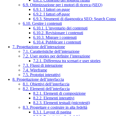
6.8.3. Consenso dei soggetti ritratti
6.9. Ottimizzazione per i motori di ricerca (SEO)
6.9.1. I fattori
on-page
6.9.2. I fattori
off-page
6.9.3. Strumenti di diagnostica SEO: Search Cons
6.10. Gestire i contenuti
6.10.1. L’inventario dei contenuti
6.10.2. Revisionare i contenuti
6.10.3. Migrare i contenuti
6.10.4. Pubblicare i contenuti
7. Progettazione dell’interazione
7.1. Caratteristiche dell’interazione
7.2. User stories per definire l’interazione
7.2.1. Differenza tra scenari e user stories
7.3. Flussi di interazione
7.4. Wireframe
7.5. Prototipi interattivi
8. Progettazione dell’interfaccia
8.1. Obiettivi dell’interfaccia
8.2. Elementi dell’interfaccia
8.2.1. Elementi di composizione
8.2.2. Elementi interattivi
8.2.3. Elementi testuali (microtesti)
8.3. Progettare e costruire in alta fedeltà
8.3.1. Layout di pagina