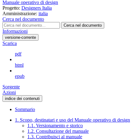
Manuale operativo di design
Progetto:
Designers Italia
Amministrazione:
italia
Cerca nel documento
Cerca nel documento
Informazioni
versione-corrente
Scarica
pdf
html
epub
Sorgente
Azioni
indice dei contenuti
Sommario
1. Scopo, destinatari e uso del Manuale operativo di design
1.1. Versionamento e storico
1.2. Consultazione del manuale
1.3. Contribuisci al manuale