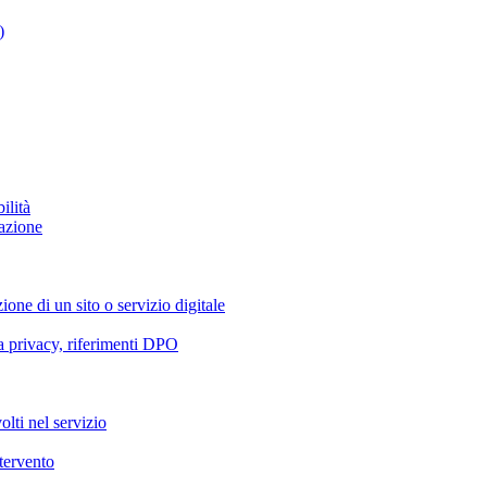
)
ilità
azione
ione di un sito o servizio digitale
va privacy, riferimenti DPO
olti nel servizio
ntervento