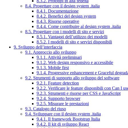
8.3.2. Prototipi in alta fedeltà
8.4. Progettare con il design system .italia
8.4.1. Documentazione
8.4.2. Benefici del design system
8.4.3. Risorse operative
8.4.4. Come contribuire al design system .italia
8.5. Progettare con i modelli di sito e servizi
8.5.1. Vantaggi dell’utilizzo dei modelli
8.5.2. I modelli di sito e servizi disponibili
9. Sviluppo dell’interfaccia
9.1. Approccio allo sviluppo
9.1.1. Attività preliminari
9.1.2. Web design responsivo e accessibile
9.1.3. Mobile first
9.1.4. Progressive enhancement e Graceful degrad
9.2. Strumenti di supporto allo sviluppo del software
9.2.1. Feature detection
9.2.2. Verificare le feature disponibili con Can I us
9.2.3. Strumenti e risorse per CSS e JavaScript
9.2.4. Supporto browser
9.2.5. Misurare le prestazioni
9.3. Catalogo del riuso
9.4. Sviluppare con il design system .italia
9.4.1. Il framework Bootstrap Italia
9.4.2. Il kit di sviluppo React