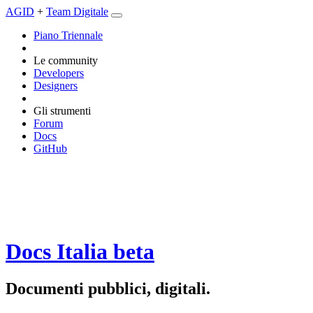
AGID
+
Team Digitale
Piano Triennale
Le community
Developers
Designers
Gli strumenti
Forum
Docs
GitHub
Docs Italia
beta
Documenti pubblici, digitali.