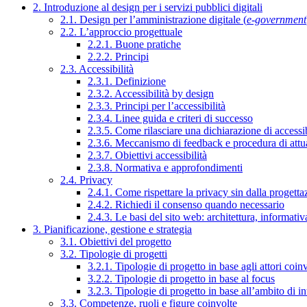
2. Introduzione al design per i servizi pubblici digitali
2.1. Design per l’amministrazione digitale (
e-government
2.2. L’approccio progettuale
2.2.1. Buone pratiche
2.2.2. Principi
2.3. Accessibilità
2.3.1. Definizione
2.3.2. Accessibilità by design
2.3.3. Principi per l’accessibilità
2.3.4. Linee guida e criteri di successo
2.3.5. Come rilasciare una dichiarazione di accessib
2.3.6. Meccanismo di feedback e procedura di attu
2.3.7. Obiettivi accessibilità
2.3.8. Normativa e approfondimenti
2.4. Privacy
2.4.1. Come rispettare la privacy sin dalla progettaz
2.4.2. Richiedi il consenso quando necessario
2.4.3. Le basi del sito web: architettura, informati
3. Pianificazione, gestione e strategia
3.1. Obiettivi del progetto
3.2. Tipologie di progetti
3.2.1. Tipologie di progetto in base agli attori coinv
3.2.2. Tipologie di progetto in base al focus
3.2.3. Tipologie di progetto in base all’ambito di i
3.3. Competenze, ruoli e figure coinvolte