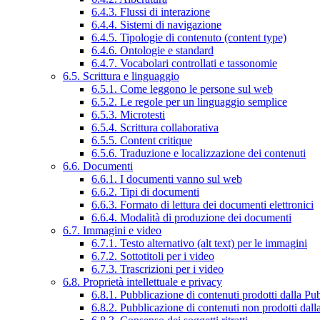
6.4.3. Flussi di interazione
6.4.4. Sistemi di navigazione
6.4.5. Tipologie di contenuto (content type)
6.4.6. Ontologie e standard
6.4.7. Vocabolari controllati e tassonomie
6.5. Scrittura e linguaggio
6.5.1. Come leggono le persone sul web
6.5.2. Le regole per un linguaggio semplice
6.5.3. Microtesti
6.5.4. Scrittura collaborativa
6.5.5. Content critique
6.5.6. Traduzione e localizzazione dei contenuti
6.6. Documenti
6.6.1. I documenti vanno sul web
6.6.2. Tipi di documenti
6.6.3. Formato di lettura dei documenti elettronici
6.6.4. Modalità di produzione dei documenti
6.7. Immagini e video
6.7.1. Testo alternativo (alt text) per le immagini
6.7.2. Sottotitoli per i video
6.7.3. Trascrizioni per i video
6.8. Proprietà intellettuale e privacy
6.8.1. Pubblicazione di contenuti prodotti dalla P
6.8.2. Pubblicazione di contenuti non prodotti dal