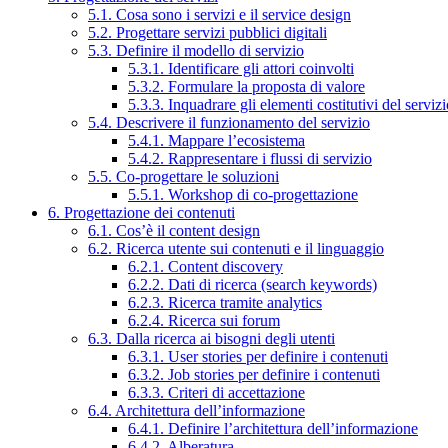
5.1. Cosa sono i servizi e il service design
5.2. Progettare servizi pubblici digitali
5.3. Definire il modello di servizio
5.3.1. Identificare gli attori coinvolti
5.3.2. Formulare la proposta di valore
5.3.3. Inquadrare gli elementi costitutivi del serviz
5.4. Descrivere il funzionamento del servizio
5.4.1. Mappare l’ecosistema
5.4.2. Rappresentare i flussi di servizio
5.5. Co-progettare le soluzioni
5.5.1. Workshop di co-progettazione
6. Progettazione dei contenuti
6.1. Cos’è il content design
6.2. Ricerca utente sui contenuti e il linguaggio
6.2.1. Content discovery
6.2.2. Dati di ricerca (search keywords)
6.2.3. Ricerca tramite analytics
6.2.4. Ricerca sui forum
6.3. Dalla ricerca ai bisogni degli utenti
6.3.1. User stories per definire i contenuti
6.3.2. Job stories per definire i contenuti
6.3.3. Criteri di accettazione
6.4. Architettura dell’informazione
6.4.1. Definire l’architettura dell’informazione
6.4.2. Alberatura