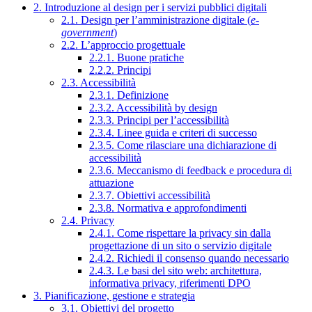
2. Introduzione al design per i servizi pubblici digitali
2.1. Design per l’amministrazione digitale (
e-
government
)
2.2. L’approccio progettuale
2.2.1. Buone pratiche
2.2.2. Principi
2.3. Accessibilità
2.3.1. Definizione
2.3.2. Accessibilità by design
2.3.3. Principi per l’accessibilità
2.3.4. Linee guida e criteri di successo
2.3.5. Come rilasciare una dichiarazione di
accessibilità
2.3.6. Meccanismo di feedback e procedura di
attuazione
2.3.7. Obiettivi accessibilità
2.3.8. Normativa e approfondimenti
2.4. Privacy
2.4.1. Come rispettare la privacy sin dalla
progettazione di un sito o servizio digitale
2.4.2. Richiedi il consenso quando necessario
2.4.3. Le basi del sito web: architettura,
informativa privacy, riferimenti DPO
3. Pianificazione, gestione e strategia
3.1. Obiettivi del progetto