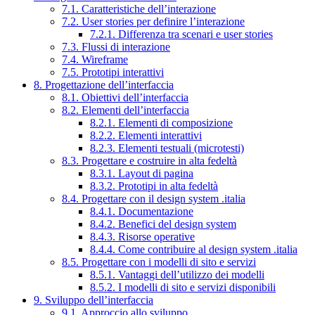
7.1. Caratteristiche dell’interazione
7.2. User stories per definire l’interazione
7.2.1. Differenza tra scenari e user stories
7.3. Flussi di interazione
7.4. Wireframe
7.5. Prototipi interattivi
8. Progettazione dell’interfaccia
8.1. Obiettivi dell’interfaccia
8.2. Elementi dell’interfaccia
8.2.1. Elementi di composizione
8.2.2. Elementi interattivi
8.2.3. Elementi testuali (microtesti)
8.3. Progettare e costruire in alta fedeltà
8.3.1. Layout di pagina
8.3.2. Prototipi in alta fedeltà
8.4. Progettare con il design system .italia
8.4.1. Documentazione
8.4.2. Benefici del design system
8.4.3. Risorse operative
8.4.4. Come contribuire al design system .italia
8.5. Progettare con i modelli di sito e servizi
8.5.1. Vantaggi dell’utilizzo dei modelli
8.5.2. I modelli di sito e servizi disponibili
9. Sviluppo dell’interfaccia
9.1. Approccio allo sviluppo