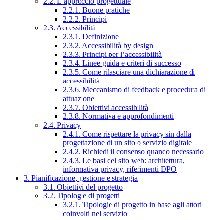
2.2. L’approccio progettuale
2.2.1. Buone pratiche
2.2.2. Principi
2.3. Accessibilità
2.3.1. Definizione
2.3.2. Accessibilità by design
2.3.3. Principi per l’accessibilità
2.3.4. Linee guida e criteri di successo
2.3.5. Come rilasciare una dichiarazione di
accessibilità
2.3.6. Meccanismo di feedback e procedura di
attuazione
2.3.7. Obiettivi accessibilità
2.3.8. Normativa e approfondimenti
2.4. Privacy
2.4.1. Come rispettare la privacy sin dalla
progettazione di un sito o servizio digitale
2.4.2. Richiedi il consenso quando necessario
2.4.3. Le basi del sito web: architettura,
informativa privacy, riferimenti DPO
3. Pianificazione, gestione e strategia
3.1. Obiettivi del progetto
3.2. Tipologie di progetti
3.2.1. Tipologie di progetto in base agli attori
coinvolti nel servizio