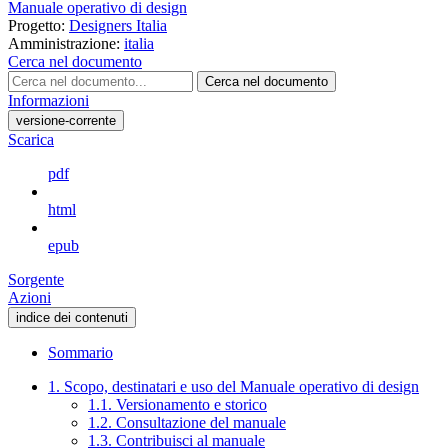
Manuale operativo di design
Progetto:
Designers Italia
Amministrazione:
italia
Cerca nel documento
Cerca nel documento
Informazioni
versione-corrente
Scarica
pdf
html
epub
Sorgente
Azioni
indice dei contenuti
Sommario
1. Scopo, destinatari e uso del Manuale operativo di design
1.1. Versionamento e storico
1.2. Consultazione del manuale
1.3. Contribuisci al manuale