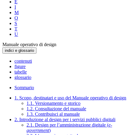
E
I
M
O
S
T
U
Manuale operativo di design
indici e glossario
contenuti
figure
tabelle
glossario
Sommario
1. Scopo, destinatari e uso del Manuale operativo di design
1.1. Versionamento e storico
1.2. Consultazione del manuale
1.3. Contribuisci al manuale
2. Introduzione al design per i servizi pubblici digitali
2.1. Design per l’amministrazione digitale (
e-
government
)