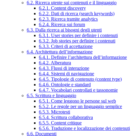
6.2. Ricerca utente sui contenuti e il linguaggio
6.2.1. Content discovery
6.2.2. Dati di ricerca (search keywords)
6.2.3. Ricerca tramite analytics
6.2.4. Ricerca sui forum
6.3. Dalla ricerca ai bisogni degli utenti
6.3.1. User stories per definire i contenuti
6.3.2. Job stories per definire i contenuti
6.3.3. Criteri di accettazione
6.4. Architettura dell’informazione
6.4.1. Definire l’architettura dell’informazione
6.4.2. Alberatura
6.4.3. Flussi di interazione
6.4.4. Sistemi di navigazione
6.4.5. Tipologie di contenuto (content type)
6.4.6. Ontologie e standard
6.4.7. Vocabolari controllati e tassonomie
6.5. Scrittura e linguaggio
6.5.1. Come leggono le persone sul web
6.5.2. Le regole per un linguaggio semplice
6.5.3. Microtesti
6.5.4. Scrittura collaborativa
6.5.5. Content critique
6.5.6. Traduzione e localizzazione dei contenuti
6.6. Documenti