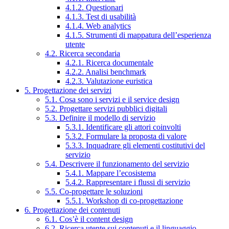
4.1.2. Questionari
4.1.3. Test di usabilità
4.1.4. Web analytics
4.1.5. Strumenti di mappatura dell’esperienza
utente
4.2. Ricerca secondaria
4.2.1. Ricerca documentale
4.2.2. Analisi benchmark
4.2.3. Valutazione euristica
5. Progettazione dei servizi
5.1. Cosa sono i servizi e il service design
5.2. Progettare servizi pubblici digitali
5.3. Definire il modello di servizio
5.3.1. Identificare gli attori coinvolti
5.3.2. Formulare la proposta di valore
5.3.3. Inquadrare gli elementi costitutivi del
servizio
5.4. Descrivere il funzionamento del servizio
5.4.1. Mappare l’ecosistema
5.4.2. Rappresentare i flussi di servizio
5.5. Co-progettare le soluzioni
5.5.1. Workshop di co-progettazione
6. Progettazione dei contenuti
6.1. Cos’è il content design
6.2. Ricerca utente sui contenuti e il linguaggio