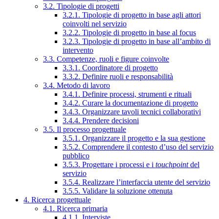
3.2. Tipologie di progetti
3.2.1. Tipologie di progetto in base agli attori
coinvolti nel servizio
3.2.2. Tipologie di progetto in base al focus
3.2.3. Tipologie di progetto in base all’ambito di
intervento
3.3. Competenze, ruoli e figure coinvolte
3.3.1. Coordinatore di progetto
3.3.2. Definire ruoli e responsabilità
3.4. Metodo di lavoro
3.4.1. Definire processi, strumenti e rituali
3.4.2. Curare la documentazione di progetto
3.4.3. Organizzare tavoli tecnici collaborativi
3.4.4. Prendere decisioni
3.5. Il processo progettuale
3.5.1. Organizzare il progetto e la sua gestione
3.5.2. Comprendere il contesto d’uso del servizio
pubblico
3.5.3. Progettare i processi e i
touchpoint
del
servizio
3.5.4. Realizzare l’interfaccia utente del servizio
3.5.5. Validare la soluzione ottenuta
4. Ricerca progettuale
4.1. Ricerca primaria
4.1.1. Interviste