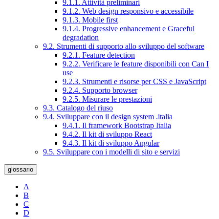
9.1.1. Attività preliminari
9.1.2. Web design responsivo e accessibile
9.1.3. Mobile first
9.1.4. Progressive enhancement e Graceful
degradation
9.2. Strumenti di supporto allo sviluppo del software
9.2.1. Feature detection
9.2.2. Verificare le feature disponibili con Can I
use
9.2.3. Strumenti e risorse per CSS e JavaScript
9.2.4. Supporto browser
9.2.5. Misurare le prestazioni
9.3. Catalogo del riuso
9.4. Sviluppare con il design system .italia
9.4.1. Il framework Bootstrap Italia
9.4.2. Il kit di sviluppo React
9.4.3. Il kit di sviluppo Angular
9.5. Sviluppare con i modelli di sito e servizi
glossario
A
B
C
D