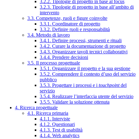
3.2.2. Tipologie di progetto in base al focus
3.2.3. Tipologie di progetto in base all’ambito di
intervento
3.3. Competenze, ruoli e figure coinvolte
3.3.1. Coordinatore di progetto
3.3.2. Definire ruoli e responsabilità
3.4. Metodo di lavoro
3.4.1. Definire processi, strumenti e rituali
3.4.2. Curare la documentazione di progetto
3.4.3. Organizzare tavoli tecnici collaborativi
3.4.4. Prendere decisioni
3.5. Il processo progettuale
3.5.1. Organizzare il progetto e la sua gestione
3.5.2. Comprendere il contesto d’uso del servizio
pubblico
3.5.3. Progettare i processi e i
touchpoint
del
servizio
3.5.4. Realizzare l’interfaccia utente del servizio
3.5.5. Validare la soluzione ottenuta
4. Ricerca progettuale
4.1. Ricerca primaria
4.1.1. Interviste
4.1.2. Questionari
4.1.3. Test di usabilità
4.1.4. Web analytics