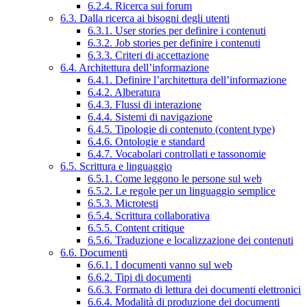
6.2.4. Ricerca sui forum
6.3. Dalla ricerca ai bisogni degli utenti
6.3.1. User stories per definire i contenuti
6.3.2. Job stories per definire i contenuti
6.3.3. Criteri di accettazione
6.4. Architettura dell’informazione
6.4.1. Definire l’architettura dell’informazione
6.4.2. Alberatura
6.4.3. Flussi di interazione
6.4.4. Sistemi di navigazione
6.4.5. Tipologie di contenuto (content type)
6.4.6. Ontologie e standard
6.4.7. Vocabolari controllati e tassonomie
6.5. Scrittura e linguaggio
6.5.1. Come leggono le persone sul web
6.5.2. Le regole per un linguaggio semplice
6.5.3. Microtesti
6.5.4. Scrittura collaborativa
6.5.5. Content critique
6.5.6. Traduzione e localizzazione dei contenuti
6.6. Documenti
6.6.1. I documenti vanno sul web
6.6.2. Tipi di documenti
6.6.3. Formato di lettura dei documenti elettronici
6.6.4. Modalità di produzione dei documenti