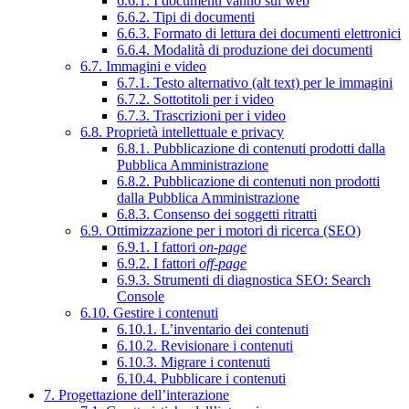
6.6.1. I documenti vanno sul web
6.6.2. Tipi di documenti
6.6.3. Formato di lettura dei documenti elettronici
6.6.4. Modalità di produzione dei documenti
6.7. Immagini e video
6.7.1. Testo alternativo (alt text) per le immagini
6.7.2. Sottotitoli per i video
6.7.3. Trascrizioni per i video
6.8. Proprietà intellettuale e privacy
6.8.1. Pubblicazione di contenuti prodotti dalla
Pubblica Amministrazione
6.8.2. Pubblicazione di contenuti non prodotti
dalla Pubblica Amministrazione
6.8.3. Consenso dei soggetti ritratti
6.9. Ottimizzazione per i motori di ricerca (SEO)
6.9.1. I fattori
on-page
6.9.2. I fattori
off-page
6.9.3. Strumenti di diagnostica SEO: Search
Console
6.10. Gestire i contenuti
6.10.1. L’inventario dei contenuti
6.10.2. Revisionare i contenuti
6.10.3. Migrare i contenuti
6.10.4. Pubblicare i contenuti
7. Progettazione dell’interazione