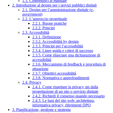
1.3. Contribuisci al manuale
2. Introduzione al design per i servizi pubblici digitali
2.1. Design per l’amministrazione digitale (
e-
government
)
2.2. L’approccio progettuale
2.2.1. Buone pratiche
2.2.2. Principi
2.3. Accessibilità
2.3.1. Definizione
2.3.2. Accessibilità by design
2.3.3. Principi per l’accessibilità
2.3.4. Linee guida e criteri di successo
2.3.5. Come rilasciare una dichiarazione di
accessibilità
2.3.6. Meccanismo di feedback e procedura di
attuazione
2.3.7. Obiettivi accessibilità
2.3.8. Normativa e approfondimenti
2.4. Privacy
2.4.1. Come rispettare la privacy sin dalla
progettazione di un sito o servizio digitale
2.4.2. Richiedi il consenso quando necessario
2.4.3. Le basi del sito web: architettura,
informativa privacy, riferimenti DPO
3. Pianificazione, gestione e strategia