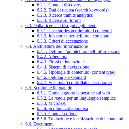
6.2.1. Content discovery
6.2.2. Dati di ricerca (search keywords)
6.2.3. Ricerca tramite analytics
6.2.4. Ricerca sui forum
6.3. Dalla ricerca ai bisogni degli utenti
6.3.1. User stories per definire i contenuti
6.3.2. Job stories per definire i contenuti
6.3.3. Criteri di accettazione
6.4. Architettura dell’informazione
6.4.1. Definire l’architettura dell’informazione
6.4.2. Alberatura
6.4.3. Flussi di interazione
6.4.4. Sistemi di navigazione
6.4.5. Tipologie di contenuto (content type)
6.4.6. Ontologie e standard
6.4.7. Vocabolari controllati e tassonomie
6.5. Scrittura e linguaggio
6.5.1. Come leggono le persone sul web
6.5.2. Le regole per un linguaggio semplice
6.5.3. Microtesti
6.5.4. Scrittura collaborativa
6.5.5. Content critique
6.5.6. Traduzione e localizzazione dei contenuti
6.6. Documenti