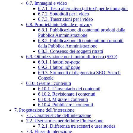
6.7. Immagini e video
6.7.1. Testo alternativo (alt text) per le immagini
6.7.2. Sottotitoli per i video
6.7.3. Trascrizioni per i video
6.8. Proprietà intellettuale e privacy
6.8.1. Pubblicazione di contenuti prodotti dalla
Pubblica Amministrazione
6.8.2. Pubblicazione di contenuti non prodotti
dalla Pubblica Amministrazione
6.8.3. Consenso dei soggetti ritratti
6.9. Ottimizzazione per i motori di ricerca (SEO)
6.9.1. I fattori
on-page
6.9.2. I fattori
off-page
6.9.3. Strumenti di diagnostica SEO: Search
Console
6.10. Gestire i contenuti
6.10.1. L’inventario dei contenuti
6.10.2. Revisionare i contenuti
6.10.3. Migrare i contenuti
6.10.4. Pubblicare i contenuti
7. Progettazione dell’interazione
7.1. Caratteristiche dell’interazione
7.2. User stories per definire l’interazione
7.2.1. Differenza tra scenari e user stories
7.3. Flussi di interazione