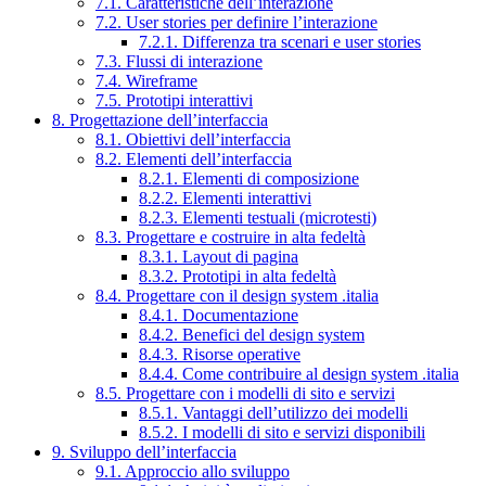
7.1. Caratteristiche dell’interazione
7.2. User stories per definire l’interazione
7.2.1. Differenza tra scenari e user stories
7.3. Flussi di interazione
7.4. Wireframe
7.5. Prototipi interattivi
8. Progettazione dell’interfaccia
8.1. Obiettivi dell’interfaccia
8.2. Elementi dell’interfaccia
8.2.1. Elementi di composizione
8.2.2. Elementi interattivi
8.2.3. Elementi testuali (microtesti)
8.3. Progettare e costruire in alta fedeltà
8.3.1. Layout di pagina
8.3.2. Prototipi in alta fedeltà
8.4. Progettare con il design system .italia
8.4.1. Documentazione
8.4.2. Benefici del design system
8.4.3. Risorse operative
8.4.4. Come contribuire al design system .italia
8.5. Progettare con i modelli di sito e servizi
8.5.1. Vantaggi dell’utilizzo dei modelli
8.5.2. I modelli di sito e servizi disponibili
9. Sviluppo dell’interfaccia
9.1. Approccio allo sviluppo