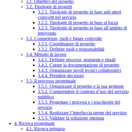
3.1. Obiettivi del progetto
3.2. Tipologie di progetti
3.2.1. Tipologie di progetto in base agli attori
coinvolti nel servizio
3.2.2. Tipologie di progetto in base al focus
3.2.3. Tipologie di progetto in base all’ambito di
intervento
3.3. Competenze, ruoli e figure coinvolte
3.3.1. Coordinatore di progetto
3.3.2. Definire ruoli e responsabilità
3.4. Metodo di lavoro
3.4.1. Definire processi, strumenti e rituali
3.4.2. Curare la documentazione di progetto
3.4.3. Organizzare tavoli tecnici collaborativi
3.4.4. Prendere decisioni
3.5. Il processo progettuale
3.5.1. Organizzare il progetto e la sua gestione
3.5.2. Comprendere il contesto d’uso del servizio
pubblico
3.5.3. Progettare i processi e i
touchpoint
del
servizio
3.5.4. Realizzare l’interfaccia utente del servizio
3.5.5. Validare la soluzione ottenuta
4. Ricerca progettuale
4.1. Ricerca primaria