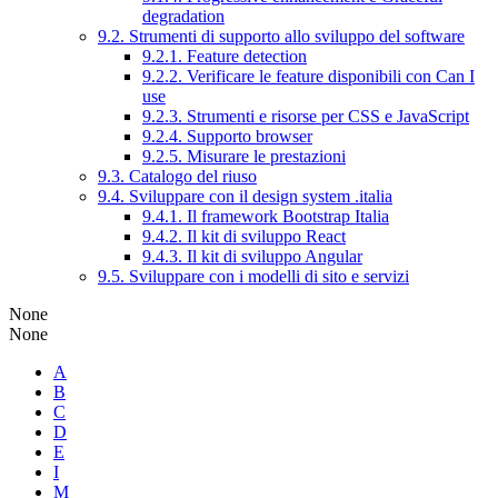
degradation
9.2. Strumenti di supporto allo sviluppo del software
9.2.1. Feature detection
9.2.2. Verificare le feature disponibili con Can I
use
9.2.3. Strumenti e risorse per CSS e JavaScript
9.2.4. Supporto browser
9.2.5. Misurare le prestazioni
9.3. Catalogo del riuso
9.4. Sviluppare con il design system .italia
9.4.1. Il framework Bootstrap Italia
9.4.2. Il kit di sviluppo React
9.4.3. Il kit di sviluppo Angular
9.5. Sviluppare con i modelli di sito e servizi
None
None
A
B
C
D
E
I
M