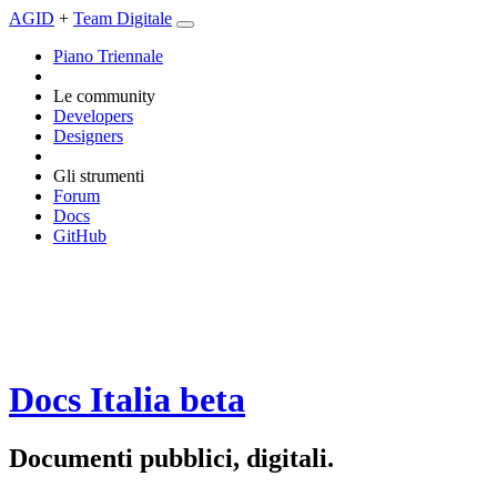
AGID
+
Team Digitale
Piano Triennale
Le community
Developers
Designers
Gli strumenti
Forum
Docs
GitHub
Docs Italia
beta
Documenti pubblici, digitali.