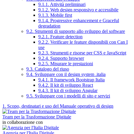
9.1.1. Attività preliminari
9.1.2. Web design responsivo e accessibile
9.1.3. Mobile first
9.1.4. Progressive enhancement e Graceful
degradation
9.2. Strumenti di supporto allo sviluppo del software
9.2.1. Feature detection
9.2.2. Verificare le feature disponibili con Can I
use
9.2.3. Strumenti e risorse per CSS e JavaScript
9.2.4. Supporto browser
9.2.5. Misurare le prestazioni
9.3. Catalogo del riuso
9.4. Sviluppare con il design system .italia
9.4.1. Il framework Bootstrap Italia
9.4.2. Il kit di sviluppo React
9.4.3. Il kit di sviluppo Angular
9.5. Sviluppare con i modelli di sito e servizi
1. Scopo, destinatari e uso del Manuale operativo di design
Team per la Trasformazione Digitale
in collaborazione con
Agenzia per l'Italia Digitale