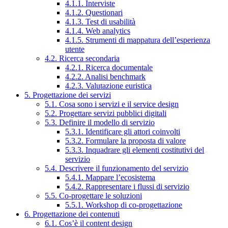
4.1.1. Interviste
4.1.2. Questionari
4.1.3. Test di usabilità
4.1.4. Web analytics
4.1.5. Strumenti di mappatura dell’esperienza
utente
4.2. Ricerca secondaria
4.2.1. Ricerca documentale
4.2.2. Analisi benchmark
4.2.3. Valutazione euristica
5. Progettazione dei servizi
5.1. Cosa sono i servizi e il service design
5.2. Progettare servizi pubblici digitali
5.3. Definire il modello di servizio
5.3.1. Identificare gli attori coinvolti
5.3.2. Formulare la proposta di valore
5.3.3. Inquadrare gli elementi costitutivi del
servizio
5.4. Descrivere il funzionamento del servizio
5.4.1. Mappare l’ecosistema
5.4.2. Rappresentare i flussi di servizio
5.5. Co-progettare le soluzioni
5.5.1. Workshop di co-progettazione
6. Progettazione dei contenuti
6.1. Cos’è il content design