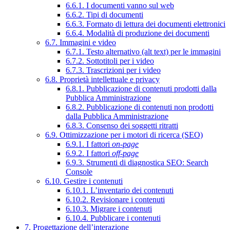
6.6.1. I documenti vanno sul web
6.6.2. Tipi di documenti
6.6.3. Formato di lettura dei documenti elettronici
6.6.4. Modalità di produzione dei documenti
6.7. Immagini e video
6.7.1. Testo alternativo (alt text) per le immagini
6.7.2. Sottotitoli per i video
6.7.3. Trascrizioni per i video
6.8. Proprietà intellettuale e privacy
6.8.1. Pubblicazione di contenuti prodotti dalla
Pubblica Amministrazione
6.8.2. Pubblicazione di contenuti non prodotti
dalla Pubblica Amministrazione
6.8.3. Consenso dei soggetti ritratti
6.9. Ottimizzazione per i motori di ricerca (SEO)
6.9.1. I fattori
on-page
6.9.2. I fattori
off-page
6.9.3. Strumenti di diagnostica SEO: Search
Console
6.10. Gestire i contenuti
6.10.1. L’inventario dei contenuti
6.10.2. Revisionare i contenuti
6.10.3. Migrare i contenuti
6.10.4. Pubblicare i contenuti
7. Progettazione dell’interazione