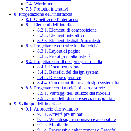
7.4. Wireframe
7.5. Prototipi interattivi
8. Progettazione dell’interfaccia
8.1. Obiettivi dell’interfaccia
8.2. Elementi dell’interfaccia
8.2.1. Elementi di composizione
8.2.2. Elementi interattivi
8.2.3. Elementi testuali (microtesti)
8.3. Progettare e costruire in alta fedeltà
8.3.1. Layout di pagina
8.3.2. Prototipi in alta fedeltà
8.4. Progettare con il design system .italia
8.4.1. Documentazione
8.4.2. Benefici del design system
8.4.3. Risorse operative
8.4.4. Come contribuire al design system .italia
8.5. Progettare con i modelli di sito e servizi
8.5.1. Vantaggi dell’utilizzo dei modelli
8.5.2. I modelli di sito e servizi disponibili
9. Sviluppo dell’interfaccia
9.1. Approccio allo sviluppo
9.1.1. Attività preliminari
9.1.2. Web design responsivo e accessibile
9.1.3. Mobile first
9.1.4. Progressive enhancement e Graceful