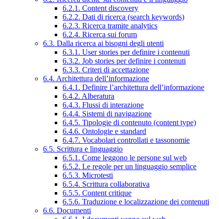
6.2.1. Content discovery
6.2.2. Dati di ricerca (search keywords)
6.2.3. Ricerca tramite analytics
6.2.4. Ricerca sui forum
6.3. Dalla ricerca ai bisogni degli utenti
6.3.1. User stories per definire i contenuti
6.3.2. Job stories per definire i contenuti
6.3.3. Criteri di accettazione
6.4. Architettura dell’informazione
6.4.1. Definire l’architettura dell’informazione
6.4.2. Alberatura
6.4.3. Flussi di interazione
6.4.4. Sistemi di navigazione
6.4.5. Tipologie di contenuto (content type)
6.4.6. Ontologie e standard
6.4.7. Vocabolari controllati e tassonomie
6.5. Scrittura e linguaggio
6.5.1. Come leggono le persone sul web
6.5.2. Le regole per un linguaggio semplice
6.5.3. Microtesti
6.5.4. Scrittura collaborativa
6.5.5. Content critique
6.5.6. Traduzione e localizzazione dei contenuti
6.6. Documenti