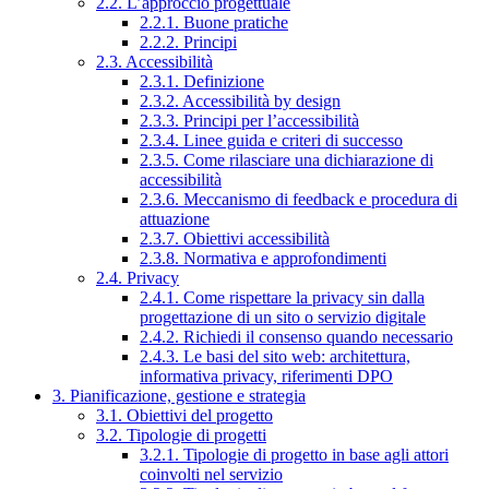
2.2. L’approccio progettuale
2.2.1. Buone pratiche
2.2.2. Principi
2.3. Accessibilità
2.3.1. Definizione
2.3.2. Accessibilità by design
2.3.3. Principi per l’accessibilità
2.3.4. Linee guida e criteri di successo
2.3.5. Come rilasciare una dichiarazione di
accessibilità
2.3.6. Meccanismo di feedback e procedura di
attuazione
2.3.7. Obiettivi accessibilità
2.3.8. Normativa e approfondimenti
2.4. Privacy
2.4.1. Come rispettare la privacy sin dalla
progettazione di un sito o servizio digitale
2.4.2. Richiedi il consenso quando necessario
2.4.3. Le basi del sito web: architettura,
informativa privacy, riferimenti DPO
3. Pianificazione, gestione e strategia
3.1. Obiettivi del progetto
3.2. Tipologie di progetti
3.2.1. Tipologie di progetto in base agli attori
coinvolti nel servizio