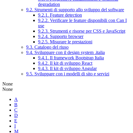
degradation
9.2. Strumenti di supporto allo sviluppo del software
9.2.1. Feature detection
9.2.2. Verificare le feature disponibili con Can I
use
9.2.3. Strumenti e risorse per CSS e JavaScript
9.2.4. Supporto browser
9.2.5. Misurare le prestazioni
9.3. Catalogo del riuso
9.4. Sviluppare con il design system .italia
9.4.1. Il framework Bootstrap Italia
9.4.2. Il kit di sviluppo React
9.4.3. Il kit di sviluppo Angular
9.5. Sviluppare con i modelli di sito e servizi
None
None
A
B
C
D
E
I
M