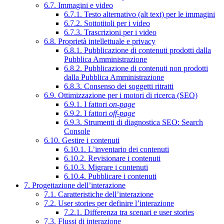
6.7. Immagini e video
6.7.1. Testo alternativo (alt text) per le immagini
6.7.2. Sottotitoli per i video
6.7.3. Trascrizioni per i video
6.8. Proprietà intellettuale e privacy
6.8.1. Pubblicazione di contenuti prodotti dalla
Pubblica Amministrazione
6.8.2. Pubblicazione di contenuti non prodotti
dalla Pubblica Amministrazione
6.8.3. Consenso dei soggetti ritratti
6.9. Ottimizzazione per i motori di ricerca (SEO)
6.9.1. I fattori
on-page
6.9.2. I fattori
off-page
6.9.3. Strumenti di diagnostica SEO: Search
Console
6.10. Gestire i contenuti
6.10.1. L’inventario dei contenuti
6.10.2. Revisionare i contenuti
6.10.3. Migrare i contenuti
6.10.4. Pubblicare i contenuti
7. Progettazione dell’interazione
7.1. Caratteristiche dell’interazione
7.2. User stories per definire l’interazione
7.2.1. Differenza tra scenari e user stories
7.3. Flussi di interazione