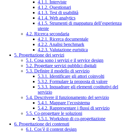
4.1.1. Interviste
4.1.2. Questionari
4.1.3. Test di usabilità
4.1.4. Web analytics
4.1.5. Strumenti di mappatura dell’esperienza
utente
4.2. Ricerca secondaria
4.2.1. Ricerca documentale
4.2.2. Analisi benchmark
4.2.3. Valutazione euristica
5. Progettazione dei servizi
5.1. Cosa sono i servizi e il service design
5.2. Progettare servizi pubblici digitali
5.3. Definire il modello di servizio
5.3.1. Identificare gli attori coinvolti
5.3.2. Formulare la proposta di valore
5.3.3. Inquadrare gli elementi costitutivi del
servizio
5.4. Descrivere il funzionamento del servizio
5.4.1. Mappare l’ecosistema
5.4.2. Rappresentare i flussi di servizio
5.5. Co-progettare le soluzioni
5.5.1. Workshop di co-progettazione
6. Progettazione dei contenuti
6.1. Cos’è il content design