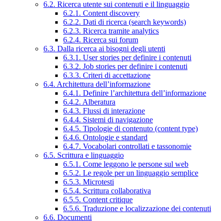
6.2. Ricerca utente sui contenuti e il linguaggio
6.2.1. Content discovery
6.2.2. Dati di ricerca (search keywords)
6.2.3. Ricerca tramite analytics
6.2.4. Ricerca sui forum
6.3. Dalla ricerca ai bisogni degli utenti
6.3.1. User stories per definire i contenuti
6.3.2. Job stories per definire i contenuti
6.3.3. Criteri di accettazione
6.4. Architettura dell’informazione
6.4.1. Definire l’architettura dell’informazione
6.4.2. Alberatura
6.4.3. Flussi di interazione
6.4.4. Sistemi di navigazione
6.4.5. Tipologie di contenuto (content type)
6.4.6. Ontologie e standard
6.4.7. Vocabolari controllati e tassonomie
6.5. Scrittura e linguaggio
6.5.1. Come leggono le persone sul web
6.5.2. Le regole per un linguaggio semplice
6.5.3. Microtesti
6.5.4. Scrittura collaborativa
6.5.5. Content critique
6.5.6. Traduzione e localizzazione dei contenuti
6.6. Documenti