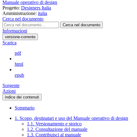
Manuale operativo di design
Progetto:
Designers Italia
Amministrazione:
italia
Cerca nel documento
Cerca nel documento
Informazioni
versione-corrente
Scarica
pdf
html
epub
Sorgente
Azioni
indice dei contenuti
Sommario
1. Scopo, destinatari e uso del Manuale operativo di design
1.1. Versionamento e storico
1.2. Consultazione del manuale
1.3. Contribuisci al manuale