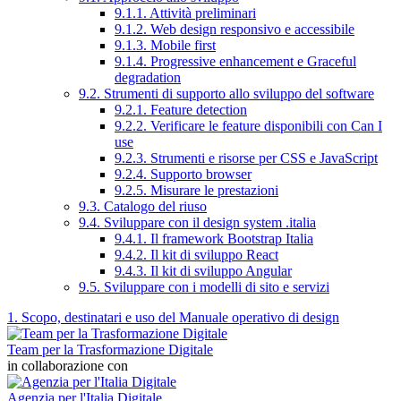
9.1.1. Attività preliminari
9.1.2. Web design responsivo e accessibile
9.1.3. Mobile first
9.1.4. Progressive enhancement e Graceful
degradation
9.2. Strumenti di supporto allo sviluppo del software
9.2.1. Feature detection
9.2.2. Verificare le feature disponibili con Can I
use
9.2.3. Strumenti e risorse per CSS e JavaScript
9.2.4. Supporto browser
9.2.5. Misurare le prestazioni
9.3. Catalogo del riuso
9.4. Sviluppare con il design system .italia
9.4.1. Il framework Bootstrap Italia
9.4.2. Il kit di sviluppo React
9.4.3. Il kit di sviluppo Angular
9.5. Sviluppare con i modelli di sito e servizi
1. Scopo, destinatari e uso del Manuale operativo di design
Team per la Trasformazione Digitale
in collaborazione con
Agenzia per l'Italia Digitale