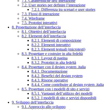
7.1. Caratteristiche dell’interazione
7.2. User stories per definire l’interazione
7.2.1. Differenza tra scenari e user stories
7.3. Flussi di interazione
7.4. Wireframe
7.5. Prototipi interattivi
8. Progettazione dell’interfaccia
8.1. Obiettivi dell’interfaccia
8.2. Elementi dell’interfaccia
8.2.1. Elementi di composizione
8.2.2. Elementi interattivi
8.2.3. Elementi testuali (microtesti)
8.3. Progettare e costruire in alta fedeltà
8.3.1. Layout di pagina
8.3.2. Prototipi in alta fedeltà
8.4. Progettare con il design system .italia
8.4.1. Documentazione
8.4.2. Benefici del design system
8.4.3. Risorse operative
8.4.4. Come contribuire al design system .italia
8.5. Progettare con i modelli di sito e servizi
8.5.1. Vantaggi dell’utilizzo dei modelli
8.5.2. I modelli di sito e servizi disponibili
9. Sviluppo dell’interfaccia
9.1. Approccio allo sviluppo