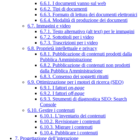
6.6.1. I documenti vanno sul web
6.6.2. Tipi di documenti
6.6.3. Formato di lettura dei documenti elettronici
6.6.4. Modalità di produzione dei documenti
6.7. Immagini e video
6.7.1. Testo alternativo (alt text) per le immagini
6.7.2. Sottotitoli per i video
6.7.3. Trascrizioni per i video
6.8. Proprietà intellettuale e privacy
6.8.1. Pubblicazione di contenuti prodotti dalla
Pubblica Amministrazione
6.8.2. Pubblicazione di contenuti non prodotti
dalla Pubblica Amministrazione
6.8.3. Consenso dei soggetti ritratti
6.9. Ottimizzazione per i motori di ricerca (SEO)
6.9.1. I fattori
on-page
6.9.2. I fattori
off-page
6.9.3. Strumenti di diagnostica SEO: Search
Console
6.10. Gestire i contenuti
6.10.1. L’inventario dei contenuti
6.10.2. Revisionare i contenuti
6.10.3. Migrare i contenuti
6.10.4. Pubblicare i contenuti
7. Progettazione dell’interazione