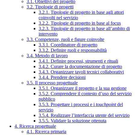
3.1. Obiettivi del progetto
3.2. Tipologie di progetti
3.2.1. Tipologie di progetto in base agli attori
coinvolti nel servizio
3.2.2. Tipologie di progetto in base al focus
3.2.3. Tipologie di progetto in base all’ambito di
intervento
3.3. Competenze, ruoli e figure coinvolte
3.3.1. Coordinatore di progetto
3.3.2. Definire ruoli e responsabilità
3.4. Metodo di lavoro
3.4.1. Definire processi, strumenti e rituali
3.4.2. Curare la documentazione di progetto
3.4.3. Organizzare tavoli tecnici collaborativi
3.4.4. Prendere decisioni
3.5. Il processo progettuale
3.5.1. Organizzare il progetto e la sua gestione
3.5.2. Comprendere il contesto d’uso del servizio
pubblico
3.5.3. Progettare i processi e i
touchpoint
del
servizio
3.5.4. Realizzare l’interfaccia utente del servizio
3.5.5. Validare la soluzione ottenuta
4. Ricerca progettuale
4.1. Ricerca primaria