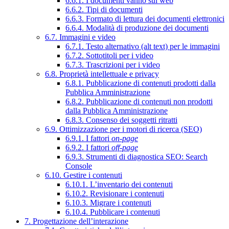
6.6.1. I documenti vanno sul web
6.6.2. Tipi di documenti
6.6.3. Formato di lettura dei documenti elettronici
6.6.4. Modalità di produzione dei documenti
6.7. Immagini e video
6.7.1. Testo alternativo (alt text) per le immagini
6.7.2. Sottotitoli per i video
6.7.3. Trascrizioni per i video
6.8. Proprietà intellettuale e privacy
6.8.1. Pubblicazione di contenuti prodotti dalla
Pubblica Amministrazione
6.8.2. Pubblicazione di contenuti non prodotti
dalla Pubblica Amministrazione
6.8.3. Consenso dei soggetti ritratti
6.9. Ottimizzazione per i motori di ricerca (SEO)
6.9.1. I fattori
on-page
6.9.2. I fattori
off-page
6.9.3. Strumenti di diagnostica SEO: Search
Console
6.10. Gestire i contenuti
6.10.1. L’inventario dei contenuti
6.10.2. Revisionare i contenuti
6.10.3. Migrare i contenuti
6.10.4. Pubblicare i contenuti
7. Progettazione dell’interazione