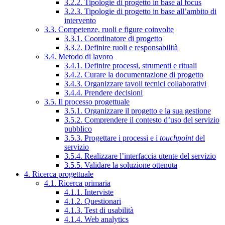
3.2.2. Tipologie di progetto in base al focus
3.2.3. Tipologie di progetto in base all’ambito di
intervento
3.3. Competenze, ruoli e figure coinvolte
3.3.1. Coordinatore di progetto
3.3.2. Definire ruoli e responsabilità
3.4. Metodo di lavoro
3.4.1. Definire processi, strumenti e rituali
3.4.2. Curare la documentazione di progetto
3.4.3. Organizzare tavoli tecnici collaborativi
3.4.4. Prendere decisioni
3.5. Il processo progettuale
3.5.1. Organizzare il progetto e la sua gestione
3.5.2. Comprendere il contesto d’uso del servizio
pubblico
3.5.3. Progettare i processi e i
touchpoint
del
servizio
3.5.4. Realizzare l’interfaccia utente del servizio
3.5.5. Validare la soluzione ottenuta
4. Ricerca progettuale
4.1. Ricerca primaria
4.1.1. Interviste
4.1.2. Questionari
4.1.3. Test di usabilità
4.1.4. Web analytics