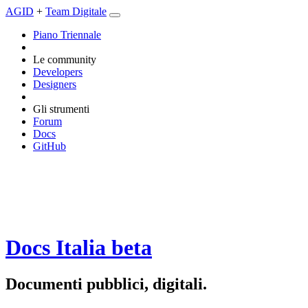
AGID
+
Team Digitale
Piano Triennale
Le community
Developers
Designers
Gli strumenti
Forum
Docs
GitHub
Docs Italia
beta
Documenti pubblici, digitali.