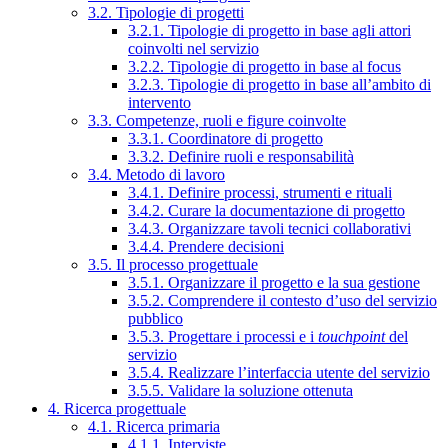
3.2. Tipologie di progetti
3.2.1. Tipologie di progetto in base agli attori
coinvolti nel servizio
3.2.2. Tipologie di progetto in base al focus
3.2.3. Tipologie di progetto in base all’ambito di
intervento
3.3. Competenze, ruoli e figure coinvolte
3.3.1. Coordinatore di progetto
3.3.2. Definire ruoli e responsabilità
3.4. Metodo di lavoro
3.4.1. Definire processi, strumenti e rituali
3.4.2. Curare la documentazione di progetto
3.4.3. Organizzare tavoli tecnici collaborativi
3.4.4. Prendere decisioni
3.5. Il processo progettuale
3.5.1. Organizzare il progetto e la sua gestione
3.5.2. Comprendere il contesto d’uso del servizio
pubblico
3.5.3. Progettare i processi e i
touchpoint
del
servizio
3.5.4. Realizzare l’interfaccia utente del servizio
3.5.5. Validare la soluzione ottenuta
4. Ricerca progettuale
4.1. Ricerca primaria
4.1.1. Interviste