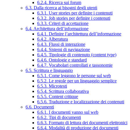
6.2.4. Ricerca sui forum
6.3. Dalla ricerca ai bisogni degli utenti
6.3.1. User stories per definire i contenuti
6.3.2. Job stories per definire i contenuti
6.3.3. Criteri di accettazione
6.4. Architettura dell’informazione
6.4.1. Definire l’architettura dell’informazione
6.4.2. Alberatura
6.4.3. Flussi di interazione
6.4.4. Sistemi di navigazione
6.4.5. Tipologie di contenuto (content type)
6.4.6. Ontologie e standard
6.4.7. Vocabolari controllati e tassonomie
6.5. Scrittura e linguaggio
6.5.1. Come leggono le persone sul web
6.5.2. Le regole per un linguaggio semplice
6.5.3. Microtesti
6.5.4. Scrittura collaborativa
6.5.5. Content critique
6.5.6. Traduzione e localizzazione dei contenuti
6.6. Documenti
6.6.1. I documenti vanno sul web
6.6.2. Tipi di documenti
6.6.3. Formato di lettura dei documenti elettronici
6.6.4. Modalità di produzione dei documenti