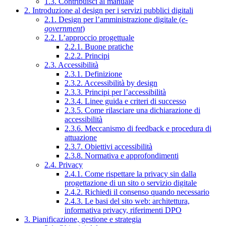
1.3. Contribuisci al manuale
2. Introduzione al design per i servizi pubblici digitali
2.1. Design per l’amministrazione digitale (
e-
government
)
2.2. L’approccio progettuale
2.2.1. Buone pratiche
2.2.2. Principi
2.3. Accessibilità
2.3.1. Definizione
2.3.2. Accessibilità by design
2.3.3. Principi per l’accessibilità
2.3.4. Linee guida e criteri di successo
2.3.5. Come rilasciare una dichiarazione di
accessibilità
2.3.6. Meccanismo di feedback e procedura di
attuazione
2.3.7. Obiettivi accessibilità
2.3.8. Normativa e approfondimenti
2.4. Privacy
2.4.1. Come rispettare la privacy sin dalla
progettazione di un sito o servizio digitale
2.4.2. Richiedi il consenso quando necessario
2.4.3. Le basi del sito web: architettura,
informativa privacy, riferimenti DPO
3. Pianificazione, gestione e strategia