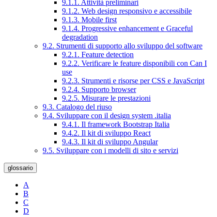
9.1.1. Attività preliminari
9.1.2. Web design responsivo e accessibile
9.1.3. Mobile first
9.1.4. Progressive enhancement e Graceful
degradation
9.2. Strumenti di supporto allo sviluppo del software
9.2.1. Feature detection
9.2.2. Verificare le feature disponibili con Can I
use
9.2.3. Strumenti e risorse per CSS e JavaScript
9.2.4. Supporto browser
9.2.5. Misurare le prestazioni
9.3. Catalogo del riuso
9.4. Sviluppare con il design system .italia
9.4.1. Il framework Bootstrap Italia
9.4.2. Il kit di sviluppo React
9.4.3. Il kit di sviluppo Angular
9.5. Sviluppare con i modelli di sito e servizi
glossario
A
B
C
D