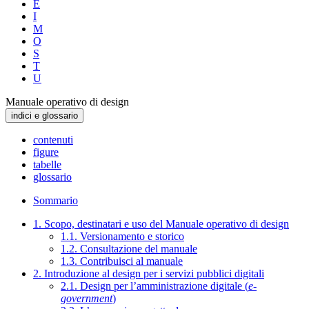
E
I
M
O
S
T
U
Manuale operativo di design
indici e glossario
contenuti
figure
tabelle
glossario
Sommario
1. Scopo, destinatari e uso del Manuale operativo di design
1.1. Versionamento e storico
1.2. Consultazione del manuale
1.3. Contribuisci al manuale
2. Introduzione al design per i servizi pubblici digitali
2.1. Design per l’amministrazione digitale (
e-
government
)