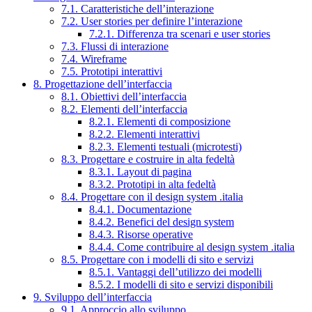
7.1. Caratteristiche dell’interazione
7.2. User stories per definire l’interazione
7.2.1. Differenza tra scenari e user stories
7.3. Flussi di interazione
7.4. Wireframe
7.5. Prototipi interattivi
8. Progettazione dell’interfaccia
8.1. Obiettivi dell’interfaccia
8.2. Elementi dell’interfaccia
8.2.1. Elementi di composizione
8.2.2. Elementi interattivi
8.2.3. Elementi testuali (microtesti)
8.3. Progettare e costruire in alta fedeltà
8.3.1. Layout di pagina
8.3.2. Prototipi in alta fedeltà
8.4. Progettare con il design system .italia
8.4.1. Documentazione
8.4.2. Benefici del design system
8.4.3. Risorse operative
8.4.4. Come contribuire al design system .italia
8.5. Progettare con i modelli di sito e servizi
8.5.1. Vantaggi dell’utilizzo dei modelli
8.5.2. I modelli di sito e servizi disponibili
9. Sviluppo dell’interfaccia
9.1. Approccio allo sviluppo