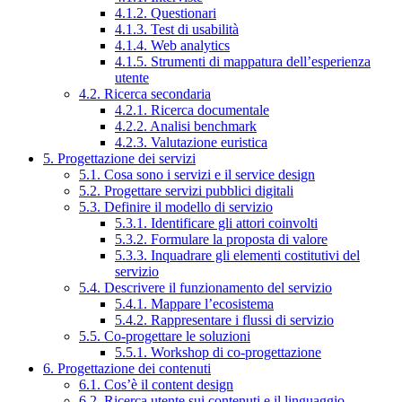
4.1.2. Questionari
4.1.3. Test di usabilità
4.1.4. Web analytics
4.1.5. Strumenti di mappatura dell’esperienza
utente
4.2. Ricerca secondaria
4.2.1. Ricerca documentale
4.2.2. Analisi benchmark
4.2.3. Valutazione euristica
5. Progettazione dei servizi
5.1. Cosa sono i servizi e il service design
5.2. Progettare servizi pubblici digitali
5.3. Definire il modello di servizio
5.3.1. Identificare gli attori coinvolti
5.3.2. Formulare la proposta di valore
5.3.3. Inquadrare gli elementi costitutivi del
servizio
5.4. Descrivere il funzionamento del servizio
5.4.1. Mappare l’ecosistema
5.4.2. Rappresentare i flussi di servizio
5.5. Co-progettare le soluzioni
5.5.1. Workshop di co-progettazione
6. Progettazione dei contenuti
6.1. Cos’è il content design
6.2. Ricerca utente sui contenuti e il linguaggio