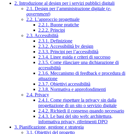
2. Introduzione al design per i servizi pubblici digitali
2.1. Design per l’amministrazione digitale (
e-
government
)
2.2. L’approccio progettuale
2.2.1. Buone pratiche
2.2.2. Principi
2.3. Accessibilità
2.3.1. Definizione
2.3.2. Accessibilità by design
2.3.3. Principi per l’accessibilità
2.3.4. Linee guida e criteri di successo
2.3.5. Come rilasciare una dichiarazione di
accessibilità
2.3.6. Meccanismo di feedback e procedura di
attuazione
2.3.7. Obiettivi accessibilità
2.3.8. Normativa e approfondimenti
2.4. Privacy
2.4.1. Come rispettare la privacy sin dalla
progettazione di un sito o servizio digitale
2.4.2. Richiedi il consenso quando necessario
2.4.3. Le basi del sito web: architettura,
informativa privacy, riferimenti DPO
3. Pianificazione, gestione e strategia
3.1. Obiettivi del progetto