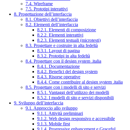
7.4. Wireframe
7.5. Prototipi interattivi
8. Progettazione dell’interfaccia
8.1. Obiettivi dell’interfaccia
8.2. Elementi dell’interfaccia
8.2.1. Elementi di composizione
8.2.2. Elementi interattivi
8.2.3. Elementi testuali (microtesti)
8.3. Progettare e costruire in alta fedeltà
8.3.1. Layout di pagina
8.3.2. Prototipi in alta fedeltà
8.4. Progettare con il design system .italia
8.4.1. Documentazione
8.4.2. Benefici del design system
8.4.3. Risorse operative
8.4.4. Come contribuire al design system .italia
8.5. Progettare con i modelli di sito e servizi
8.5.1. Vantaggi dell’utilizzo dei modelli
8.5.2. I modelli di sito e servizi disponibili
9. Sviluppo dell’interfaccia
9.1. Approccio allo sviluppo
9.1.1. Attività preliminari
9.1.2. Web design responsivo e accessibile
9.1.3. Mobile first
9.1.4. Progressive enhancement e Graceful