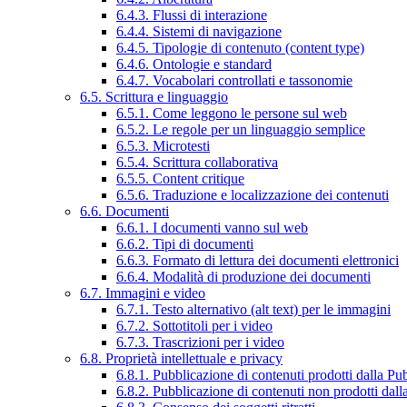
6.4.3. Flussi di interazione
6.4.4. Sistemi di navigazione
6.4.5. Tipologie di contenuto (content type)
6.4.6. Ontologie e standard
6.4.7. Vocabolari controllati e tassonomie
6.5. Scrittura e linguaggio
6.5.1. Come leggono le persone sul web
6.5.2. Le regole per un linguaggio semplice
6.5.3. Microtesti
6.5.4. Scrittura collaborativa
6.5.5. Content critique
6.5.6. Traduzione e localizzazione dei contenuti
6.6. Documenti
6.6.1. I documenti vanno sul web
6.6.2. Tipi di documenti
6.6.3. Formato di lettura dei documenti elettronici
6.6.4. Modalità di produzione dei documenti
6.7. Immagini e video
6.7.1. Testo alternativo (alt text) per le immagini
6.7.2. Sottotitoli per i video
6.7.3. Trascrizioni per i video
6.8. Proprietà intellettuale e privacy
6.8.1. Pubblicazione di contenuti prodotti dalla P
6.8.2. Pubblicazione di contenuti non prodotti dal