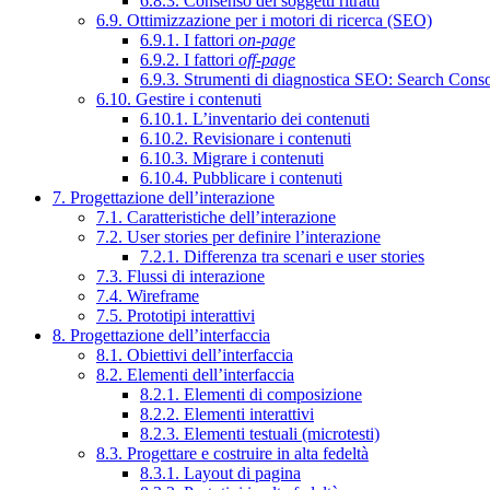
6.8.3. Consenso dei soggetti ritratti
6.9. Ottimizzazione per i motori di ricerca (SEO)
6.9.1. I fattori
on-page
6.9.2. I fattori
off-page
6.9.3. Strumenti di diagnostica SEO: Search Cons
6.10. Gestire i contenuti
6.10.1. L’inventario dei contenuti
6.10.2. Revisionare i contenuti
6.10.3. Migrare i contenuti
6.10.4. Pubblicare i contenuti
7. Progettazione dell’interazione
7.1. Caratteristiche dell’interazione
7.2. User stories per definire l’interazione
7.2.1. Differenza tra scenari e user stories
7.3. Flussi di interazione
7.4. Wireframe
7.5. Prototipi interattivi
8. Progettazione dell’interfaccia
8.1. Obiettivi dell’interfaccia
8.2. Elementi dell’interfaccia
8.2.1. Elementi di composizione
8.2.2. Elementi interattivi
8.2.3. Elementi testuali (microtesti)
8.3. Progettare e costruire in alta fedeltà
8.3.1. Layout di pagina