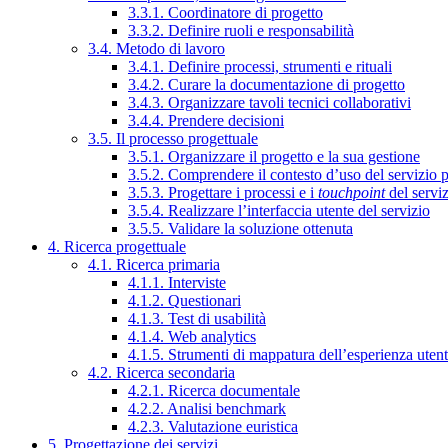
3.3.1. Coordinatore di progetto
3.3.2. Definire ruoli e responsabilità
3.4. Metodo di lavoro
3.4.1. Definire processi, strumenti e rituali
3.4.2. Curare la documentazione di progetto
3.4.3. Organizzare tavoli tecnici collaborativi
3.4.4. Prendere decisioni
3.5. Il processo progettuale
3.5.1. Organizzare il progetto e la sua gestione
3.5.2. Comprendere il contesto d’uso del servizio 
3.5.3. Progettare i processi e i
touchpoint
del servi
3.5.4. Realizzare l’interfaccia utente del servizio
3.5.5. Validare la soluzione ottenuta
4. Ricerca progettuale
4.1. Ricerca primaria
4.1.1. Interviste
4.1.2. Questionari
4.1.3. Test di usabilità
4.1.4. Web analytics
4.1.5. Strumenti di mappatura dell’esperienza uten
4.2. Ricerca secondaria
4.2.1. Ricerca documentale
4.2.2. Analisi benchmark
4.2.3. Valutazione euristica
5. Progettazione dei servizi