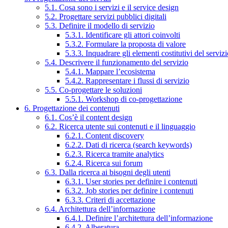
5.1. Cosa sono i servizi e il service design
5.2. Progettare servizi pubblici digitali
5.3. Definire il modello di servizio
5.3.1. Identificare gli attori coinvolti
5.3.2. Formulare la proposta di valore
5.3.3. Inquadrare gli elementi costitutivi del serviz
5.4. Descrivere il funzionamento del servizio
5.4.1. Mappare l’ecosistema
5.4.2. Rappresentare i flussi di servizio
5.5. Co-progettare le soluzioni
5.5.1. Workshop di co-progettazione
6. Progettazione dei contenuti
6.1. Cos’è il content design
6.2. Ricerca utente sui contenuti e il linguaggio
6.2.1. Content discovery
6.2.2. Dati di ricerca (search keywords)
6.2.3. Ricerca tramite analytics
6.2.4. Ricerca sui forum
6.3. Dalla ricerca ai bisogni degli utenti
6.3.1. User stories per definire i contenuti
6.3.2. Job stories per definire i contenuti
6.3.3. Criteri di accettazione
6.4. Architettura dell’informazione
6.4.1. Definire l’architettura dell’informazione
6.4.2. Alberatura