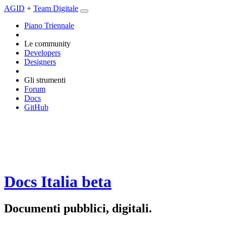
AGID
+
Team Digitale
Piano Triennale
Le community
Developers
Designers
Gli strumenti
Forum
Docs
GitHub
Docs Italia
beta
Documenti pubblici, digitali.