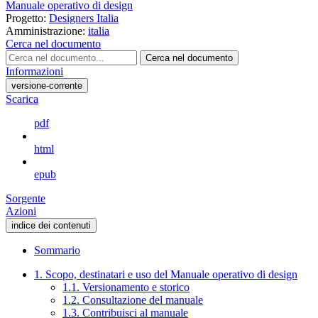
Manuale operativo di design
Progetto:
Designers Italia
Amministrazione:
italia
Cerca nel documento
Cerca nel documento
Informazioni
versione-corrente
Scarica
pdf
html
epub
Sorgente
Azioni
indice dei contenuti
Sommario
1. Scopo, destinatari e uso del Manuale operativo di design
1.1. Versionamento e storico
1.2. Consultazione del manuale
1.3. Contribuisci al manuale