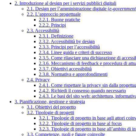
2. Introduzione al design per i servizi pubblici digitali
2.1. Design per l’amministrazione digitale (
e-government
2.2. L’approccio progettuale
2.2.1. Buone pratiche
2.2.2. Principi
2.3. Accessibilità
2.3.1. Definizione
2.3.2. Accessibilità by design
2.3.3. Principi per l’accessibilità
2.3.4. Linee guida e criteri di successo
2.3.5. Come rilasciare una dichiarazione di accessib
2.3.6. Meccanismo di feedback e procedura di attu
2.3.7. Obiettivi accessibilità
2.3.8. Normativa e approfondimenti
2.4. Privacy
2.4.1. Come rispettare la privacy sin dalla progettaz
2.4.2. Richiedi il consenso quando necessario
2.4.3. Le basi del sito web: architettura, informati
3. Pianificazione, gestione e strategia
3.1. Obiettivi del progetto
3.2. Tipologie di progetti
3.2.1. Tipologie di progetto in base agli attori coinv
3.2.2. Tipologie di progetto in base al focus
3.2.3. Tipologie di progetto in base all’ambito di i
3.3. Competenze, ruoli e figure coinvolte