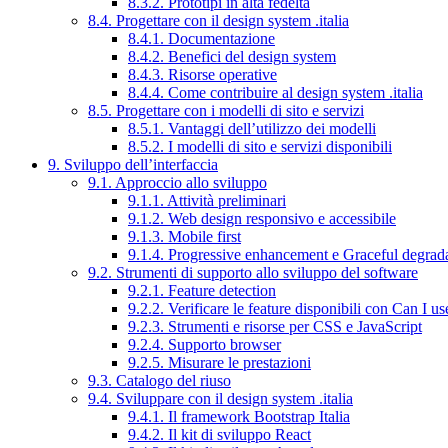
8.3.2. Prototipi in alta fedeltà
8.4. Progettare con il design system .italia
8.4.1. Documentazione
8.4.2. Benefici del design system
8.4.3. Risorse operative
8.4.4. Come contribuire al design system .italia
8.5. Progettare con i modelli di sito e servizi
8.5.1. Vantaggi dell’utilizzo dei modelli
8.5.2. I modelli di sito e servizi disponibili
9. Sviluppo dell’interfaccia
9.1. Approccio allo sviluppo
9.1.1. Attività preliminari
9.1.2. Web design responsivo e accessibile
9.1.3. Mobile first
9.1.4. Progressive enhancement e Graceful degrad
9.2. Strumenti di supporto allo sviluppo del software
9.2.1. Feature detection
9.2.2. Verificare le feature disponibili con Can I us
9.2.3. Strumenti e risorse per CSS e JavaScript
9.2.4. Supporto browser
9.2.5. Misurare le prestazioni
9.3. Catalogo del riuso
9.4. Sviluppare con il design system .italia
9.4.1. Il framework Bootstrap Italia
9.4.2. Il kit di sviluppo React