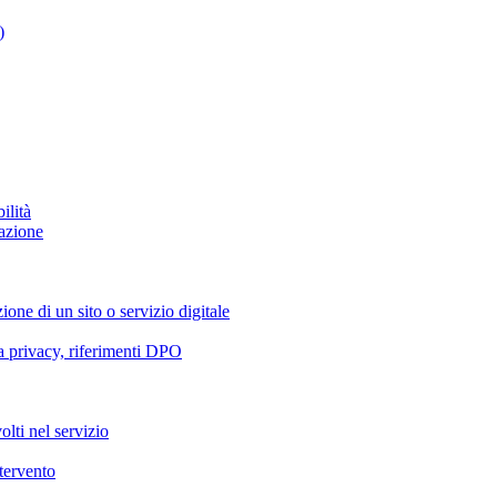
)
ilità
azione
ione di un sito o servizio digitale
va privacy, riferimenti DPO
olti nel servizio
ntervento