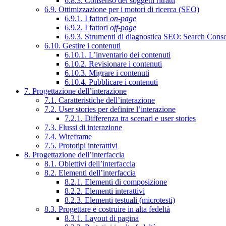
6.8.3. Consenso dei soggetti ritratti
6.9. Ottimizzazione per i motori di ricerca (SEO)
6.9.1. I fattori
on-page
6.9.2. I fattori
off-page
6.9.3. Strumenti di diagnostica SEO: Search Cons
6.10. Gestire i contenuti
6.10.1. L’inventario dei contenuti
6.10.2. Revisionare i contenuti
6.10.3. Migrare i contenuti
6.10.4. Pubblicare i contenuti
7. Progettazione dell’interazione
7.1. Caratteristiche dell’interazione
7.2. User stories per definire l’interazione
7.2.1. Differenza tra scenari e user stories
7.3. Flussi di interazione
7.4. Wireframe
7.5. Prototipi interattivi
8. Progettazione dell’interfaccia
8.1. Obiettivi dell’interfaccia
8.2. Elementi dell’interfaccia
8.2.1. Elementi di composizione
8.2.2. Elementi interattivi
8.2.3. Elementi testuali (microtesti)
8.3. Progettare e costruire in alta fedeltà
8.3.1. Layout di pagina