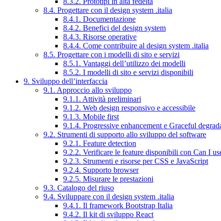
8.3.2. Prototipi in alta fedeltà
8.4. Progettare con il design system .italia
8.4.1. Documentazione
8.4.2. Benefici del design system
8.4.3. Risorse operative
8.4.4. Come contribuire al design system .italia
8.5. Progettare con i modelli di sito e servizi
8.5.1. Vantaggi dell’utilizzo dei modelli
8.5.2. I modelli di sito e servizi disponibili
9. Sviluppo dell’interfaccia
9.1. Approccio allo sviluppo
9.1.1. Attività preliminari
9.1.2. Web design responsivo e accessibile
9.1.3. Mobile first
9.1.4. Progressive enhancement e Graceful degrad
9.2. Strumenti di supporto allo sviluppo del software
9.2.1. Feature detection
9.2.2. Verificare le feature disponibili con Can I us
9.2.3. Strumenti e risorse per CSS e JavaScript
9.2.4. Supporto browser
9.2.5. Misurare le prestazioni
9.3. Catalogo del riuso
9.4. Sviluppare con il design system .italia
9.4.1. Il framework Bootstrap Italia
9.4.2. Il kit di sviluppo React