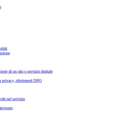
)
ilità
azione
ione di un sito o servizio digitale
va privacy, riferimenti DPO
olti nel servizio
ntervento