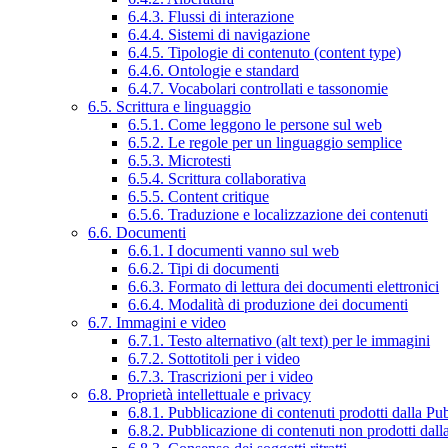
6.4.3. Flussi di interazione
6.4.4. Sistemi di navigazione
6.4.5. Tipologie di contenuto (content type)
6.4.6. Ontologie e standard
6.4.7. Vocabolari controllati e tassonomie
6.5. Scrittura e linguaggio
6.5.1. Come leggono le persone sul web
6.5.2. Le regole per un linguaggio semplice
6.5.3. Microtesti
6.5.4. Scrittura collaborativa
6.5.5. Content critique
6.5.6. Traduzione e localizzazione dei contenuti
6.6. Documenti
6.6.1. I documenti vanno sul web
6.6.2. Tipi di documenti
6.6.3. Formato di lettura dei documenti elettronici
6.6.4. Modalità di produzione dei documenti
6.7. Immagini e video
6.7.1. Testo alternativo (alt text) per le immagini
6.7.2. Sottotitoli per i video
6.7.3. Trascrizioni per i video
6.8. Proprietà intellettuale e privacy
6.8.1. Pubblicazione di contenuti prodotti dalla P
6.8.2. Pubblicazione di contenuti non prodotti dal