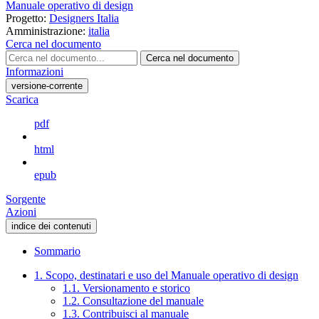
Manuale operativo di design
Progetto:
Designers Italia
Amministrazione:
italia
Cerca nel documento
Cerca nel documento
Informazioni
versione-corrente
Scarica
pdf
html
epub
Sorgente
Azioni
indice dei contenuti
Sommario
1. Scopo, destinatari e uso del Manuale operativo di design
1.1. Versionamento e storico
1.2. Consultazione del manuale
1.3. Contribuisci al manuale