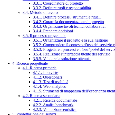
3.3.1. Coordinatore di progetto
3.3.2. Definire ruoli e responsabilità
3.4. Metodo di lavoro
3.4.1. Definire processi, strumenti e rituali
3.4.2. Curare la documentazione di progetto
3.4.3. Organizzare tavoli tecnici collaborativi
3.4.4. Prendere decisioni
3.5. Il processo progettuale
3.5.1. Organizzare il progetto e la sua gestione
3.5.2. Comprendere il contesto d’uso del servizio 
3.5.3. Progettare i processi e i
touchpoint
del servi
3.5.4. Realizzare l’interfaccia utente del servizio
3.5.5. Validare la soluzione ottenuta
4. Ricerca progettuale
4.1. Ricerca primaria
4.1.1. Interviste
4.1.2. Questionari
4.1.3. Test di usabilità
4.1.4. Web analytics
4.1.5. Strumenti di mappatura dell’esperienza uten
4.2. Ricerca secondaria
4.2.1. Ricerca documentale
4.2.2. Analisi benchmark
4.2.3. Valutazione euristica
5. Progettazione dei servizi