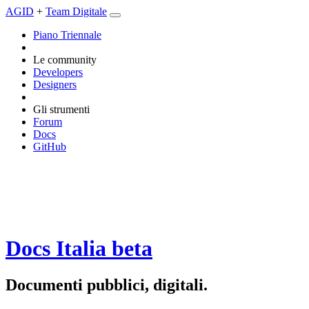
AGID
+
Team Digitale
Piano Triennale
Le community
Developers
Designers
Gli strumenti
Forum
Docs
GitHub
Docs Italia
beta
Documenti pubblici, digitali.