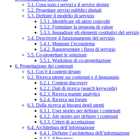
5.1. Cosa sono i servizi e il service design
5.2. Progettare servizi pubblici digitali
5.3. Definire il modello di servizio
5.3.1. Identificare gli attori coinvolti
5.3.2. Formulare la proposta di valore
5.3.3. Inquadrare gli elementi costitutivi del serviz
5.4. Descrivere il funzionamento del servizio
5.4.1. Mappare l’ecosistema
5.4.2. Rappresentare i flussi di servizio
5.5. Co-progettare le soluzioni
5.5.1. Workshop di co-progettazione
6. Progettazione dei contenuti
6.1. Cos’è il content design
6.2. Ricerca utente sui contenuti e il linguaggio
6.2.1. Content discovery
6.2.2. Dati di ricerca (search keywords)
6.2.3. Ricerca tramite analytics
6.2.4. Ricerca sui forum
6.3. Dalla ricerca ai bisogni degli utenti
6.3.1. User stories per definire i contenuti
6.3.2. Job stories per definire i contenuti
6.3.3. Criteri di accettazione
6.4. Architettura dell’informazione
6.4.1. Definire l’architettura dell’informazione
6.4.2. Alberatura