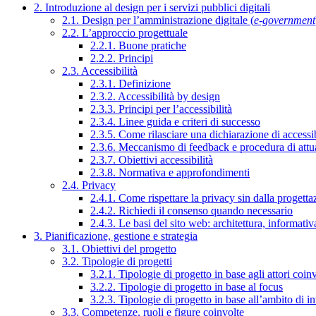
2. Introduzione al design per i servizi pubblici digitali
2.1. Design per l’amministrazione digitale (
e-government
2.2. L’approccio progettuale
2.2.1. Buone pratiche
2.2.2. Principi
2.3. Accessibilità
2.3.1. Definizione
2.3.2. Accessibilità by design
2.3.3. Principi per l’accessibilità
2.3.4. Linee guida e criteri di successo
2.3.5. Come rilasciare una dichiarazione di accessib
2.3.6. Meccanismo di feedback e procedura di attu
2.3.7. Obiettivi accessibilità
2.3.8. Normativa e approfondimenti
2.4. Privacy
2.4.1. Come rispettare la privacy sin dalla progettaz
2.4.2. Richiedi il consenso quando necessario
2.4.3. Le basi del sito web: architettura, informati
3. Pianificazione, gestione e strategia
3.1. Obiettivi del progetto
3.2. Tipologie di progetti
3.2.1. Tipologie di progetto in base agli attori coinv
3.2.2. Tipologie di progetto in base al focus
3.2.3. Tipologie di progetto in base all’ambito di i
3.3. Competenze, ruoli e figure coinvolte