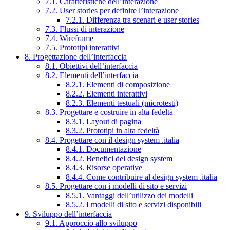
7.1. Caratteristiche dell’interazione
7.2. User stories per definire l’interazione
7.2.1. Differenza tra scenari e user stories
7.3. Flussi di interazione
7.4. Wireframe
7.5. Prototipi interattivi
8. Progettazione dell’interfaccia
8.1. Obiettivi dell’interfaccia
8.2. Elementi dell’interfaccia
8.2.1. Elementi di composizione
8.2.2. Elementi interattivi
8.2.3. Elementi testuali (microtesti)
8.3. Progettare e costruire in alta fedeltà
8.3.1. Layout di pagina
8.3.2. Prototipi in alta fedeltà
8.4. Progettare con il design system .italia
8.4.1. Documentazione
8.4.2. Benefici del design system
8.4.3. Risorse operative
8.4.4. Come contribuire al design system .italia
8.5. Progettare con i modelli di sito e servizi
8.5.1. Vantaggi dell’utilizzo dei modelli
8.5.2. I modelli di sito e servizi disponibili
9. Sviluppo dell’interfaccia
9.1. Approccio allo sviluppo