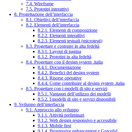
7.4. Wireframe
7.5. Prototipi interattivi
8. Progettazione dell’interfaccia
8.1. Obiettivi dell’interfaccia
8.2. Elementi dell’interfaccia
8.2.1. Elementi di composizione
8.2.2. Elementi interattivi
8.2.3. Elementi testuali (microtesti)
8.3. Progettare e costruire in alta fedeltà
8.3.1. Layout di pagina
8.3.2. Prototipi in alta fedeltà
8.4. Progettare con il design system .italia
8.4.1. Documentazione
8.4.2. Benefici del design system
8.4.3. Risorse operative
8.4.4. Come contribuire al design system .italia
8.5. Progettare con i modelli di sito e servizi
8.5.1. Vantaggi dell’utilizzo dei modelli
8.5.2. I modelli di sito e servizi disponibili
9. Sviluppo dell’interfaccia
9.1. Approccio allo sviluppo
9.1.1. Attività preliminari
9.1.2. Web design responsivo e accessibile
9.1.3. Mobile first
9.1.4. Progressive enhancement e Graceful