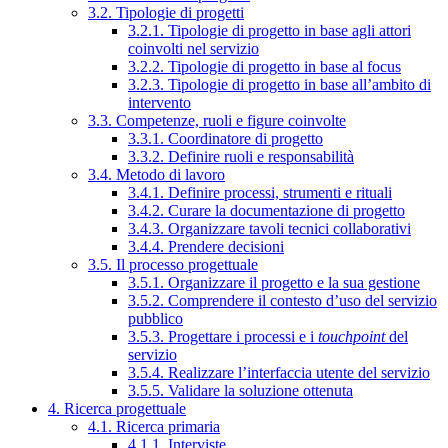
3.2. Tipologie di progetti
3.2.1. Tipologie di progetto in base agli attori
coinvolti nel servizio
3.2.2. Tipologie di progetto in base al focus
3.2.3. Tipologie di progetto in base all’ambito di
intervento
3.3. Competenze, ruoli e figure coinvolte
3.3.1. Coordinatore di progetto
3.3.2. Definire ruoli e responsabilità
3.4. Metodo di lavoro
3.4.1. Definire processi, strumenti e rituali
3.4.2. Curare la documentazione di progetto
3.4.3. Organizzare tavoli tecnici collaborativi
3.4.4. Prendere decisioni
3.5. Il processo progettuale
3.5.1. Organizzare il progetto e la sua gestione
3.5.2. Comprendere il contesto d’uso del servizio
pubblico
3.5.3. Progettare i processi e i
touchpoint
del
servizio
3.5.4. Realizzare l’interfaccia utente del servizio
3.5.5. Validare la soluzione ottenuta
4. Ricerca progettuale
4.1. Ricerca primaria
4.1.1. Interviste