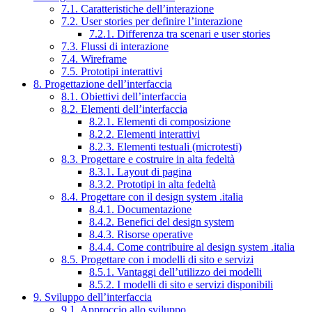
7.1. Caratteristiche dell’interazione
7.2. User stories per definire l’interazione
7.2.1. Differenza tra scenari e user stories
7.3. Flussi di interazione
7.4. Wireframe
7.5. Prototipi interattivi
8. Progettazione dell’interfaccia
8.1. Obiettivi dell’interfaccia
8.2. Elementi dell’interfaccia
8.2.1. Elementi di composizione
8.2.2. Elementi interattivi
8.2.3. Elementi testuali (microtesti)
8.3. Progettare e costruire in alta fedeltà
8.3.1. Layout di pagina
8.3.2. Prototipi in alta fedeltà
8.4. Progettare con il design system .italia
8.4.1. Documentazione
8.4.2. Benefici del design system
8.4.3. Risorse operative
8.4.4. Come contribuire al design system .italia
8.5. Progettare con i modelli di sito e servizi
8.5.1. Vantaggi dell’utilizzo dei modelli
8.5.2. I modelli di sito e servizi disponibili
9. Sviluppo dell’interfaccia
9.1. Approccio allo sviluppo