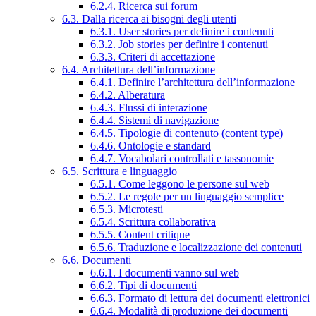
6.2.4. Ricerca sui forum
6.3. Dalla ricerca ai bisogni degli utenti
6.3.1. User stories per definire i contenuti
6.3.2. Job stories per definire i contenuti
6.3.3. Criteri di accettazione
6.4. Architettura dell’informazione
6.4.1. Definire l’architettura dell’informazione
6.4.2. Alberatura
6.4.3. Flussi di interazione
6.4.4. Sistemi di navigazione
6.4.5. Tipologie di contenuto (content type)
6.4.6. Ontologie e standard
6.4.7. Vocabolari controllati e tassonomie
6.5. Scrittura e linguaggio
6.5.1. Come leggono le persone sul web
6.5.2. Le regole per un linguaggio semplice
6.5.3. Microtesti
6.5.4. Scrittura collaborativa
6.5.5. Content critique
6.5.6. Traduzione e localizzazione dei contenuti
6.6. Documenti
6.6.1. I documenti vanno sul web
6.6.2. Tipi di documenti
6.6.3. Formato di lettura dei documenti elettronici
6.6.4. Modalità di produzione dei documenti