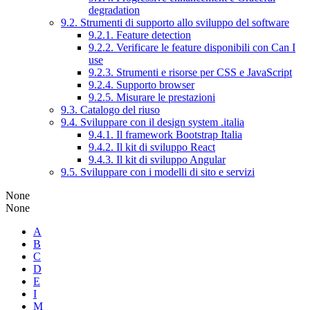
degradation
9.2. Strumenti di supporto allo sviluppo del software
9.2.1. Feature detection
9.2.2. Verificare le feature disponibili con Can I
use
9.2.3. Strumenti e risorse per CSS e JavaScript
9.2.4. Supporto browser
9.2.5. Misurare le prestazioni
9.3. Catalogo del riuso
9.4. Sviluppare con il design system .italia
9.4.1. Il framework Bootstrap Italia
9.4.2. Il kit di sviluppo React
9.4.3. Il kit di sviluppo Angular
9.5. Sviluppare con i modelli di sito e servizi
None
None
A
B
C
D
E
I
M