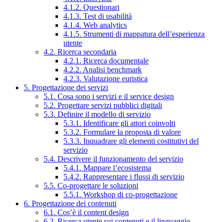
4.1.2. Questionari
4.1.3. Test di usabilità
4.1.4. Web analytics
4.1.5. Strumenti di mappatura dell’esperienza
utente
4.2. Ricerca secondaria
4.2.1. Ricerca documentale
4.2.2. Analisi benchmark
4.2.3. Valutazione euristica
5. Progettazione dei servizi
5.1. Cosa sono i servizi e il service design
5.2. Progettare servizi pubblici digitali
5.3. Definire il modello di servizio
5.3.1. Identificare gli attori coinvolti
5.3.2. Formulare la proposta di valore
5.3.3. Inquadrare gli elementi costitutivi del
servizio
5.4. Descrivere il funzionamento del servizio
5.4.1. Mappare l’ecosistema
5.4.2. Rappresentare i flussi di servizio
5.5. Co-progettare le soluzioni
5.5.1. Workshop di co-progettazione
6. Progettazione dei contenuti
6.1. Cos’è il content design
6.2. Ricerca utente sui contenuti e il linguaggio