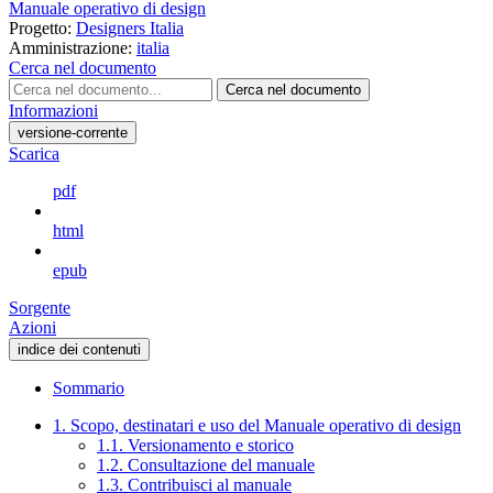
Manuale operativo di design
Progetto:
Designers Italia
Amministrazione:
italia
Cerca nel documento
Cerca nel documento
Informazioni
versione-corrente
Scarica
pdf
html
epub
Sorgente
Azioni
indice dei contenuti
Sommario
1. Scopo, destinatari e uso del Manuale operativo di design
1.1. Versionamento e storico
1.2. Consultazione del manuale
1.3. Contribuisci al manuale