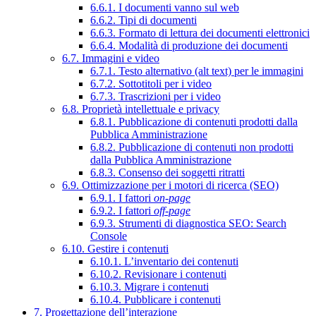
6.6.1. I documenti vanno sul web
6.6.2. Tipi di documenti
6.6.3. Formato di lettura dei documenti elettronici
6.6.4. Modalità di produzione dei documenti
6.7. Immagini e video
6.7.1. Testo alternativo (alt text) per le immagini
6.7.2. Sottotitoli per i video
6.7.3. Trascrizioni per i video
6.8. Proprietà intellettuale e privacy
6.8.1. Pubblicazione di contenuti prodotti dalla
Pubblica Amministrazione
6.8.2. Pubblicazione di contenuti non prodotti
dalla Pubblica Amministrazione
6.8.3. Consenso dei soggetti ritratti
6.9. Ottimizzazione per i motori di ricerca (SEO)
6.9.1. I fattori
on-page
6.9.2. I fattori
off-page
6.9.3. Strumenti di diagnostica SEO: Search
Console
6.10. Gestire i contenuti
6.10.1. L’inventario dei contenuti
6.10.2. Revisionare i contenuti
6.10.3. Migrare i contenuti
6.10.4. Pubblicare i contenuti
7. Progettazione dell’interazione