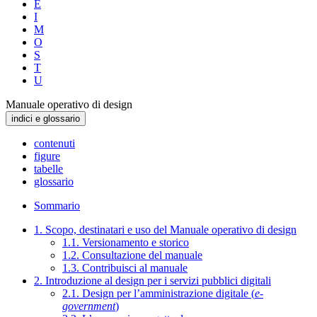
E
I
M
O
S
T
U
Manuale operativo di design
indici e glossario
contenuti
figure
tabelle
glossario
Sommario
1. Scopo, destinatari e uso del Manuale operativo di design
1.1. Versionamento e storico
1.2. Consultazione del manuale
1.3. Contribuisci al manuale
2. Introduzione al design per i servizi pubblici digitali
2.1. Design per l’amministrazione digitale (
e-
government
)