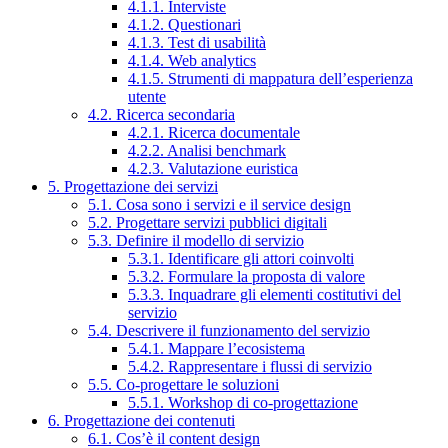
4.1.1. Interviste
4.1.2. Questionari
4.1.3. Test di usabilità
4.1.4. Web analytics
4.1.5. Strumenti di mappatura dell’esperienza
utente
4.2. Ricerca secondaria
4.2.1. Ricerca documentale
4.2.2. Analisi benchmark
4.2.3. Valutazione euristica
5. Progettazione dei servizi
5.1. Cosa sono i servizi e il service design
5.2. Progettare servizi pubblici digitali
5.3. Definire il modello di servizio
5.3.1. Identificare gli attori coinvolti
5.3.2. Formulare la proposta di valore
5.3.3. Inquadrare gli elementi costitutivi del
servizio
5.4. Descrivere il funzionamento del servizio
5.4.1. Mappare l’ecosistema
5.4.2. Rappresentare i flussi di servizio
5.5. Co-progettare le soluzioni
5.5.1. Workshop di co-progettazione
6. Progettazione dei contenuti
6.1. Cos’è il content design