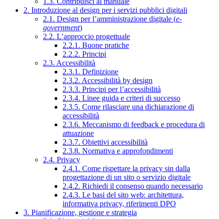
1.3. Contribuisci al manuale
2. Introduzione al design per i servizi pubblici digitali
2.1. Design per l’amministrazione digitale (
e-
government
)
2.2. L’approccio progettuale
2.2.1. Buone pratiche
2.2.2. Principi
2.3. Accessibilità
2.3.1. Definizione
2.3.2. Accessibilità by design
2.3.3. Principi per l’accessibilità
2.3.4. Linee guida e criteri di successo
2.3.5. Come rilasciare una dichiarazione di
accessibilità
2.3.6. Meccanismo di feedback e procedura di
attuazione
2.3.7. Obiettivi accessibilità
2.3.8. Normativa e approfondimenti
2.4. Privacy
2.4.1. Come rispettare la privacy sin dalla
progettazione di un sito o servizio digitale
2.4.2. Richiedi il consenso quando necessario
2.4.3. Le basi del sito web: architettura,
informativa privacy, riferimenti DPO
3. Pianificazione, gestione e strategia