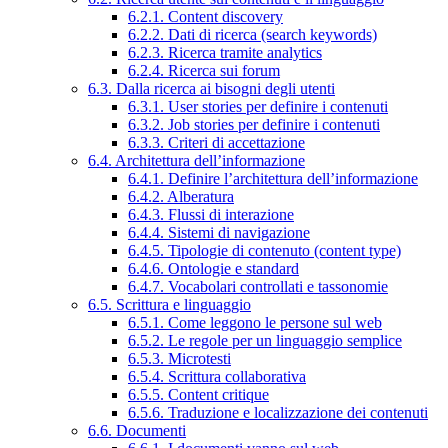
6.2.1. Content discovery
6.2.2. Dati di ricerca (search keywords)
6.2.3. Ricerca tramite analytics
6.2.4. Ricerca sui forum
6.3. Dalla ricerca ai bisogni degli utenti
6.3.1. User stories per definire i contenuti
6.3.2. Job stories per definire i contenuti
6.3.3. Criteri di accettazione
6.4. Architettura dell’informazione
6.4.1. Definire l’architettura dell’informazione
6.4.2. Alberatura
6.4.3. Flussi di interazione
6.4.4. Sistemi di navigazione
6.4.5. Tipologie di contenuto (content type)
6.4.6. Ontologie e standard
6.4.7. Vocabolari controllati e tassonomie
6.5. Scrittura e linguaggio
6.5.1. Come leggono le persone sul web
6.5.2. Le regole per un linguaggio semplice
6.5.3. Microtesti
6.5.4. Scrittura collaborativa
6.5.5. Content critique
6.5.6. Traduzione e localizzazione dei contenuti
6.6. Documenti