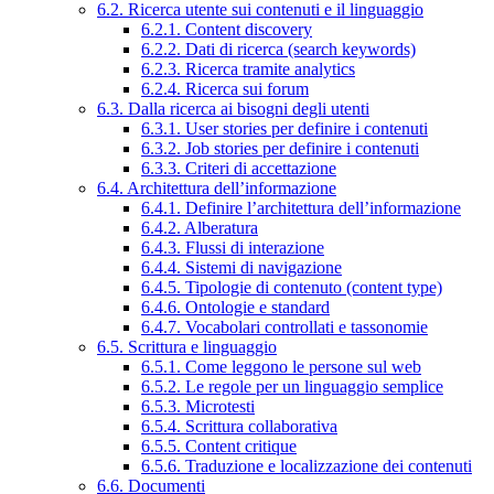
6.2. Ricerca utente sui contenuti e il linguaggio
6.2.1. Content discovery
6.2.2. Dati di ricerca (search keywords)
6.2.3. Ricerca tramite analytics
6.2.4. Ricerca sui forum
6.3. Dalla ricerca ai bisogni degli utenti
6.3.1. User stories per definire i contenuti
6.3.2. Job stories per definire i contenuti
6.3.3. Criteri di accettazione
6.4. Architettura dell’informazione
6.4.1. Definire l’architettura dell’informazione
6.4.2. Alberatura
6.4.3. Flussi di interazione
6.4.4. Sistemi di navigazione
6.4.5. Tipologie di contenuto (content type)
6.4.6. Ontologie e standard
6.4.7. Vocabolari controllati e tassonomie
6.5. Scrittura e linguaggio
6.5.1. Come leggono le persone sul web
6.5.2. Le regole per un linguaggio semplice
6.5.3. Microtesti
6.5.4. Scrittura collaborativa
6.5.5. Content critique
6.5.6. Traduzione e localizzazione dei contenuti
6.6. Documenti