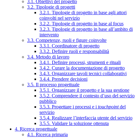
3.1. Obiettivi del progetto
3.2. Tipologie di progetti
3.2.1. Tipologie di progetto in base agli attori
coinvolti nel servizio
3.2.2. Tipologie di progetto in base al focus
3.2.3. Tipologie di progetto in base all’ambito di
intervento
3.3. Competenze, ruoli e figure coinvolte
3.3.1. Coordinatore di progetto
3.3.2. Definire ruoli e responsabilità
3.4. Metodo di lavoro
3.4.1. Definire processi, strumenti e rituali
3.4.2. Curare la documentazione di progetto
3.4.3. Organizzare tavoli tecnici collaborativi
3.4.4. Prendere decisioni
3.5. Il processo progettuale
3.5.1. Organizzare il progetto e la sua gestione
3.5.2. Comprendere il contesto d’uso del servizio
pubblico
3.5.3. Progettare i processi e i
touchpoint
del
servizio
3.5.4. Realizzare l’interfaccia utente del servizio
3.5.5. Validare la soluzione ottenuta
4. Ricerca progettuale
4.1. Ricerca primaria