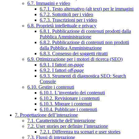
6.7. Immagini e video
6.7.1. Testo alternativo (alt text) per le immagini
6.7.2. Sottotitoli per i video
6.7.3. Trascrizioni per i video
6.8. Proprietà intellettuale e privacy
6.8.1. Pubblicazione di contenuti prodotti dalla
Pubblica Amministrazione
6.8.2. Pubblicazione di contenuti non prodotti
dalla Pubblica Amministrazione
6.8.3. Consenso dei soggetti ritratti
6.9. Ottimizzazione per i motori di ricerca (SEO)
6.9.1. I fattori
on-page
6.9.2. I fattori
off-page
6.9.3. Strumenti di diagnostica SEO: Search
Console
6.10. Gestire i contenuti
6.10.1. L’inventario dei contenuti
6.10.2. Revisionare i contenuti
6.10.3. Migrare i contenuti
6.10.4. Pubblicare i contenuti
7. Progettazione dell’interazione
7.1. Caratteristiche dell’interazione
7.2. User stories per definire l’interazione
7.2.1. Differenza tra scenari e user stories
7.3. Flussi di interazione