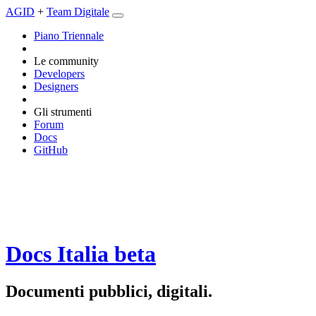
AGID
+
Team Digitale
Piano Triennale
Le community
Developers
Designers
Gli strumenti
Forum
Docs
GitHub
Docs Italia
beta
Documenti pubblici, digitali.