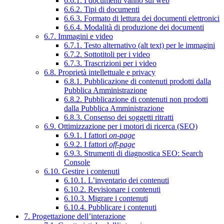
6.6.1. I documenti vanno sul web
6.6.2. Tipi di documenti
6.6.3. Formato di lettura dei documenti elettronici
6.6.4. Modalità di produzione dei documenti
6.7. Immagini e video
6.7.1. Testo alternativo (alt text) per le immagini
6.7.2. Sottotitoli per i video
6.7.3. Trascrizioni per i video
6.8. Proprietà intellettuale e privacy
6.8.1. Pubblicazione di contenuti prodotti dalla
Pubblica Amministrazione
6.8.2. Pubblicazione di contenuti non prodotti
dalla Pubblica Amministrazione
6.8.3. Consenso dei soggetti ritratti
6.9. Ottimizzazione per i motori di ricerca (SEO)
6.9.1. I fattori
on-page
6.9.2. I fattori
off-page
6.9.3. Strumenti di diagnostica SEO: Search
Console
6.10. Gestire i contenuti
6.10.1. L’inventario dei contenuti
6.10.2. Revisionare i contenuti
6.10.3. Migrare i contenuti
6.10.4. Pubblicare i contenuti
7. Progettazione dell’interazione