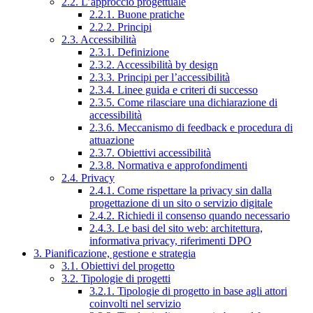
2.2. L’approccio progettuale
2.2.1. Buone pratiche
2.2.2. Principi
2.3. Accessibilità
2.3.1. Definizione
2.3.2. Accessibilità by design
2.3.3. Principi per l’accessibilità
2.3.4. Linee guida e criteri di successo
2.3.5. Come rilasciare una dichiarazione di
accessibilità
2.3.6. Meccanismo di feedback e procedura di
attuazione
2.3.7. Obiettivi accessibilità
2.3.8. Normativa e approfondimenti
2.4. Privacy
2.4.1. Come rispettare la privacy sin dalla
progettazione di un sito o servizio digitale
2.4.2. Richiedi il consenso quando necessario
2.4.3. Le basi del sito web: architettura,
informativa privacy, riferimenti DPO
3. Pianificazione, gestione e strategia
3.1. Obiettivi del progetto
3.2. Tipologie di progetti
3.2.1. Tipologie di progetto in base agli attori
coinvolti nel servizio