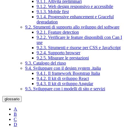
9.1.1. Attività preliminari
9.1.2. Web design responsivo e accessibile
9.1.3. Mobile first
9.1.4. Progressive enhancement e Graceful
degradation
9.2. Strumenti di supporto allo sviluppo del software
9.2.1. Feature detection
9.2.2. Verificare le feature disponibili con Can I
use
9.2.3. Strumenti e risorse per CSS e JavaScript
9.2.4. Supporto browser
9.2.5. Misurare le prestazioni
9.3. Catalogo del riuso
9.4. Sviluppare con il design system .italia
9.4.1. Il framework Bootstrap Italia
9.4.2. Il kit di sviluppo React
9.4.3. Il kit di sviluppo Angular
9.5. Sviluppare con i modelli di sito e servizi
glossario
A
B
C
D