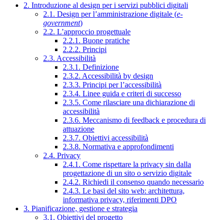
2. Introduzione al design per i servizi pubblici digitali
2.1. Design per l’amministrazione digitale (
e-
government
)
2.2. L’approccio progettuale
2.2.1. Buone pratiche
2.2.2. Principi
2.3. Accessibilità
2.3.1. Definizione
2.3.2. Accessibilità by design
2.3.3. Principi per l’accessibilità
2.3.4. Linee guida e criteri di successo
2.3.5. Come rilasciare una dichiarazione di
accessibilità
2.3.6. Meccanismo di feedback e procedura di
attuazione
2.3.7. Obiettivi accessibilità
2.3.8. Normativa e approfondimenti
2.4. Privacy
2.4.1. Come rispettare la privacy sin dalla
progettazione di un sito o servizio digitale
2.4.2. Richiedi il consenso quando necessario
2.4.3. Le basi del sito web: architettura,
informativa privacy, riferimenti DPO
3. Pianificazione, gestione e strategia
3.1. Obiettivi del progetto