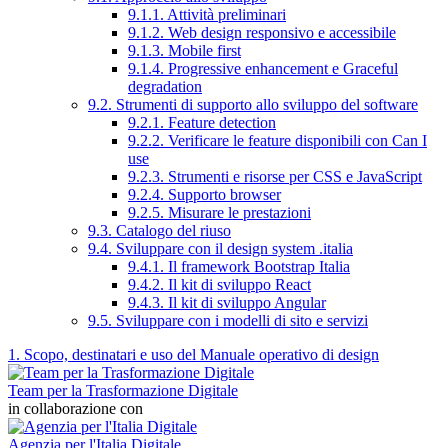
9.1.1. Attività preliminari
9.1.2. Web design responsivo e accessibile
9.1.3. Mobile first
9.1.4. Progressive enhancement e Graceful
degradation
9.2. Strumenti di supporto allo sviluppo del software
9.2.1. Feature detection
9.2.2. Verificare le feature disponibili con Can I
use
9.2.3. Strumenti e risorse per CSS e JavaScript
9.2.4. Supporto browser
9.2.5. Misurare le prestazioni
9.3. Catalogo del riuso
9.4. Sviluppare con il design system .italia
9.4.1. Il framework Bootstrap Italia
9.4.2. Il kit di sviluppo React
9.4.3. Il kit di sviluppo Angular
9.5. Sviluppare con i modelli di sito e servizi
1. Scopo, destinatari e uso del Manuale operativo di design
Team per la Trasformazione Digitale
in collaborazione con
Agenzia per l'Italia Digitale