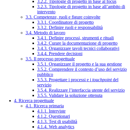
3.2.2. Tipologie di progetto in base al focus
3.2.3. Tipologie di progetto in base all’ambito di
intervento
3.3. Competenze, ruoli e figure coinvolte
3.3.1. Coordinatore di progetto
3.3.2. Definire ruoli e responsabilità
3.4. Metodo di lavoro
3.4.1. Definire processi, strumenti e rituali
3.4.2. Curare la documentazione di progetto
3.4.3. Organizzare tavoli tecnici collaborativi
3.4.4. Prendere decisioni
3.5. Il processo progettuale
3.5.1. Organizzare il progetto e la sua gestione
3.5.2. Comprendere il contesto d’uso del servizio
pubblico
3.5.3. Progettare i processi e i
touchpoint
del
servizio
3.5.4. Realizzare l’interfaccia utente del servizio
3.5.5. Validare la soluzione ottenuta
4. Ricerca progettuale
4.1. Ricerca primaria
4.1.1. Interviste
4.1.2. Questionari
4.1.3. Test di usabilità
4.1.4. Web analytics