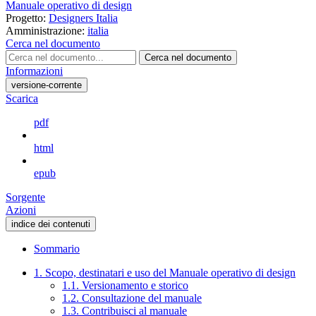
Manuale operativo di design
Progetto:
Designers Italia
Amministrazione:
italia
Cerca nel documento
Cerca nel documento
Informazioni
versione-corrente
Scarica
pdf
html
epub
Sorgente
Azioni
indice dei contenuti
Sommario
1. Scopo, destinatari e uso del Manuale operativo di design
1.1. Versionamento e storico
1.2. Consultazione del manuale
1.3. Contribuisci al manuale