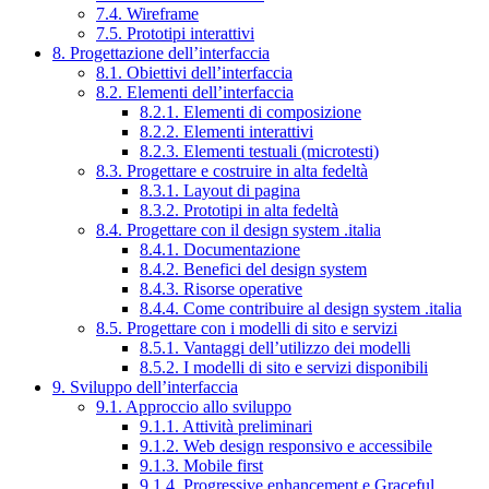
7.4. Wireframe
7.5. Prototipi interattivi
8. Progettazione dell’interfaccia
8.1. Obiettivi dell’interfaccia
8.2. Elementi dell’interfaccia
8.2.1. Elementi di composizione
8.2.2. Elementi interattivi
8.2.3. Elementi testuali (microtesti)
8.3. Progettare e costruire in alta fedeltà
8.3.1. Layout di pagina
8.3.2. Prototipi in alta fedeltà
8.4. Progettare con il design system .italia
8.4.1. Documentazione
8.4.2. Benefici del design system
8.4.3. Risorse operative
8.4.4. Come contribuire al design system .italia
8.5. Progettare con i modelli di sito e servizi
8.5.1. Vantaggi dell’utilizzo dei modelli
8.5.2. I modelli di sito e servizi disponibili
9. Sviluppo dell’interfaccia
9.1. Approccio allo sviluppo
9.1.1. Attività preliminari
9.1.2. Web design responsivo e accessibile
9.1.3. Mobile first
9.1.4. Progressive enhancement e Graceful