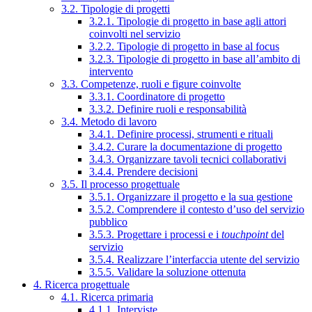
3.2. Tipologie di progetti
3.2.1. Tipologie di progetto in base agli attori
coinvolti nel servizio
3.2.2. Tipologie di progetto in base al focus
3.2.3. Tipologie di progetto in base all’ambito di
intervento
3.3. Competenze, ruoli e figure coinvolte
3.3.1. Coordinatore di progetto
3.3.2. Definire ruoli e responsabilità
3.4. Metodo di lavoro
3.4.1. Definire processi, strumenti e rituali
3.4.2. Curare la documentazione di progetto
3.4.3. Organizzare tavoli tecnici collaborativi
3.4.4. Prendere decisioni
3.5. Il processo progettuale
3.5.1. Organizzare il progetto e la sua gestione
3.5.2. Comprendere il contesto d’uso del servizio
pubblico
3.5.3. Progettare i processi e i
touchpoint
del
servizio
3.5.4. Realizzare l’interfaccia utente del servizio
3.5.5. Validare la soluzione ottenuta
4. Ricerca progettuale
4.1. Ricerca primaria
4.1.1. Interviste