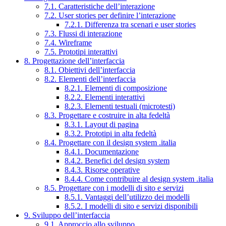
7.1. Caratteristiche dell’interazione
7.2. User stories per definire l’interazione
7.2.1. Differenza tra scenari e user stories
7.3. Flussi di interazione
7.4. Wireframe
7.5. Prototipi interattivi
8. Progettazione dell’interfaccia
8.1. Obiettivi dell’interfaccia
8.2. Elementi dell’interfaccia
8.2.1. Elementi di composizione
8.2.2. Elementi interattivi
8.2.3. Elementi testuali (microtesti)
8.3. Progettare e costruire in alta fedeltà
8.3.1. Layout di pagina
8.3.2. Prototipi in alta fedeltà
8.4. Progettare con il design system .italia
8.4.1. Documentazione
8.4.2. Benefici del design system
8.4.3. Risorse operative
8.4.4. Come contribuire al design system .italia
8.5. Progettare con i modelli di sito e servizi
8.5.1. Vantaggi dell’utilizzo dei modelli
8.5.2. I modelli di sito e servizi disponibili
9. Sviluppo dell’interfaccia
9.1. Approccio allo sviluppo