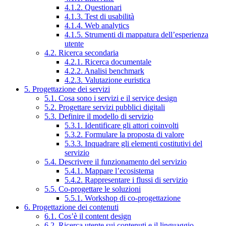
4.1.2. Questionari
4.1.3. Test di usabilità
4.1.4. Web analytics
4.1.5. Strumenti di mappatura dell’esperienza
utente
4.2. Ricerca secondaria
4.2.1. Ricerca documentale
4.2.2. Analisi benchmark
4.2.3. Valutazione euristica
5. Progettazione dei servizi
5.1. Cosa sono i servizi e il service design
5.2. Progettare servizi pubblici digitali
5.3. Definire il modello di servizio
5.3.1. Identificare gli attori coinvolti
5.3.2. Formulare la proposta di valore
5.3.3. Inquadrare gli elementi costitutivi del
servizio
5.4. Descrivere il funzionamento del servizio
5.4.1. Mappare l’ecosistema
5.4.2. Rappresentare i flussi di servizio
5.5. Co-progettare le soluzioni
5.5.1. Workshop di co-progettazione
6. Progettazione dei contenuti
6.1. Cos’è il content design
6.2. Ricerca utente sui contenuti e il linguaggio