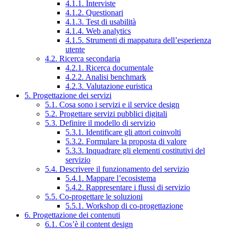
4.1.1. Interviste
4.1.2. Questionari
4.1.3. Test di usabilità
4.1.4. Web analytics
4.1.5. Strumenti di mappatura dell’esperienza
utente
4.2. Ricerca secondaria
4.2.1. Ricerca documentale
4.2.2. Analisi benchmark
4.2.3. Valutazione euristica
5. Progettazione dei servizi
5.1. Cosa sono i servizi e il service design
5.2. Progettare servizi pubblici digitali
5.3. Definire il modello di servizio
5.3.1. Identificare gli attori coinvolti
5.3.2. Formulare la proposta di valore
5.3.3. Inquadrare gli elementi costitutivi del
servizio
5.4. Descrivere il funzionamento del servizio
5.4.1. Mappare l’ecosistema
5.4.2. Rappresentare i flussi di servizio
5.5. Co-progettare le soluzioni
5.5.1. Workshop di co-progettazione
6. Progettazione dei contenuti
6.1. Cos’è il content design