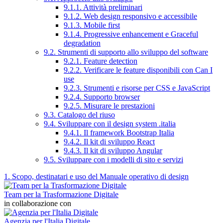
9.1.1. Attività preliminari
9.1.2. Web design responsivo e accessibile
9.1.3. Mobile first
9.1.4. Progressive enhancement e Graceful
degradation
9.2. Strumenti di supporto allo sviluppo del software
9.2.1. Feature detection
9.2.2. Verificare le feature disponibili con Can I
use
9.2.3. Strumenti e risorse per CSS e JavaScript
9.2.4. Supporto browser
9.2.5. Misurare le prestazioni
9.3. Catalogo del riuso
9.4. Sviluppare con il design system .italia
9.4.1. Il framework Bootstrap Italia
9.4.2. Il kit di sviluppo React
9.4.3. Il kit di sviluppo Angular
9.5. Sviluppare con i modelli di sito e servizi
1. Scopo, destinatari e uso del Manuale operativo di design
Team per la Trasformazione Digitale
in collaborazione con
Agenzia per l'Italia Digitale