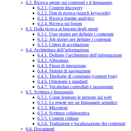
6.2. Ricerca utente sui contenuti e il linguaggio
6.2.1. Content discovery
6.2.2. Dati di ricerca (search keywords)
6.2.3. Ricerca tramite analytics
6.2.4. Ricerca sui forum
6.3. Dalla ricerca ai bisogni degli utenti
6.3.1. User stories per definire i contenuti
6.3.2. Job stories per definire i contenuti
6.3.3. Criteri di accettazione
6.4. Architettura dell’informazione
6.4.1. Definire l’architettura dell’informazione
6.4.2. Alberatura
6.4.3. Flussi di interazione
6.4.4. Sistemi di navigazione
6.4.5. Tipologie di contenuto (content type)
6.4.6. Ontologie e standard
6.4.7. Vocabolari controllati e tassonomie
6.5. Scrittura e linguaggio
6.5.1. Come leggono le persone sul web
6.5.2. Le regole per un linguaggio semplice
6.5.3. Microtesti
6.5.4. Scrittura collaborativa
6.5.5. Content critique
6.5.6. Traduzione e localizzazione dei contenuti
6.6. Documenti