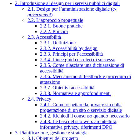
2. Introduzione al design per i servizi pubblici digitali
2.1. Design per l’amministrazione digitale (
e-
government
)
2.2. L’approccio progettuale
2.2.1. Buone pratiche
2.2.2. Principi
2.3. Accessibilità
2.3.1. Definizione
2.3.2. Accessibilità by design
2.3.3. Principi per l’accessibilità
2.3.4. Linee guida e criteri di successo
2.3.5. Come rilasciare una dichiarazione di
accessibilità
2.3.6. Meccanismo di feedback e procedura di
attuazione
2.3.7. Obiettivi accessibilità
2.3.8. Normativa e approfondimenti
2.4. Privacy
2.4.1. Come rispettare la privacy sin dalla
progettazione di un sito o servizio digitale
2.4.2. Richiedi il consenso quando necessario
2.4.3. Le basi del sito web: architettura,
informativa privacy, riferimenti DPO
3. Pianificazione, gestione e strategia
3.1. Obiettivi del progetto