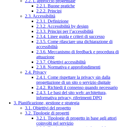
2.2. L’approccio progettuale
2.2.1. Buone pratiche
2.2.2. Principi
2.3. Accessibilità
2.3.1. Definizione
2.3.2. Accessibilità by design
2.3.3. Principi per l’accessibilità
2.3.4. Linee guida e criteri di successo
2.3.5. Come rilasciare una dichiarazione di
accessibilità
2.3.6. Meccanismo di feedback e procedura di
attuazione
2.3.7. Obiettivi accessibilità
2.3.8. Normativa e approfondimenti
2.4. Privacy
2.4.1. Come rispettare la privacy sin dalla
progettazione di un sito o servizio digitale
2.4.2. Richiedi il consenso quando necessario
2.4.3. Le basi del sito web: architettura,
informativa privacy, riferimenti DPO
3. Pianificazione, gestione e strategia
3.1. Obiettivi del progetto
3.2. Tipologie di progetti
3.2.1. Tipologie di progetto in base agli attori
coinvolti nel servizio