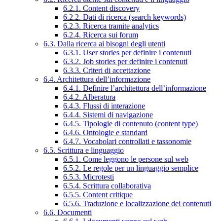
6.2.1. Content discovery
6.2.2. Dati di ricerca (search keywords)
6.2.3. Ricerca tramite analytics
6.2.4. Ricerca sui forum
6.3. Dalla ricerca ai bisogni degli utenti
6.3.1. User stories per definire i contenuti
6.3.2. Job stories per definire i contenuti
6.3.3. Criteri di accettazione
6.4. Architettura dell’informazione
6.4.1. Definire l’architettura dell’informazione
6.4.2. Alberatura
6.4.3. Flussi di interazione
6.4.4. Sistemi di navigazione
6.4.5. Tipologie di contenuto (content type)
6.4.6. Ontologie e standard
6.4.7. Vocabolari controllati e tassonomie
6.5. Scrittura e linguaggio
6.5.1. Come leggono le persone sul web
6.5.2. Le regole per un linguaggio semplice
6.5.3. Microtesti
6.5.4. Scrittura collaborativa
6.5.5. Content critique
6.5.6. Traduzione e localizzazione dei contenuti
6.6. Documenti