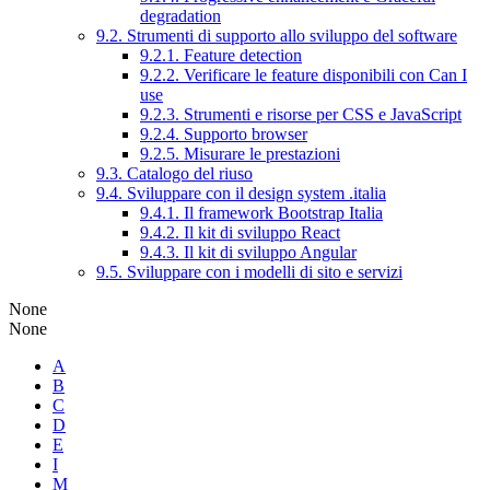
degradation
9.2. Strumenti di supporto allo sviluppo del software
9.2.1. Feature detection
9.2.2. Verificare le feature disponibili con Can I
use
9.2.3. Strumenti e risorse per CSS e JavaScript
9.2.4. Supporto browser
9.2.5. Misurare le prestazioni
9.3. Catalogo del riuso
9.4. Sviluppare con il design system .italia
9.4.1. Il framework Bootstrap Italia
9.4.2. Il kit di sviluppo React
9.4.3. Il kit di sviluppo Angular
9.5. Sviluppare con i modelli di sito e servizi
None
None
A
B
C
D
E
I
M