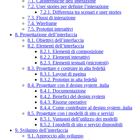
7.1. Caratteristiche dell’interazione
7.2. User stories per definire l’interazione
7.2.1. Differenza tra scenari e user stories
7.3. Flussi di interazione
7.4. Wireframe
7.5. Prototipi interattivi
8. Progettazione dell’interfaccia
8.1. Obiettivi dell’interfaccia
8.2. Elementi dell’interfaccia
8.2.1. Elementi di composizione
8.2.2. Elementi interattivi
8.2.3. Elementi testuali (microtesti)
8.3. Progettare e costruire in alta fedeltà
8.3.1. Layout di pagina
8.3.2. Prototipi in alta fedeltà
8.4. Progettare con il design system .italia
8.4.1. Documentazione
8.4.2. Benefici del design system
8.4.3. Risorse operative
8.4.4. Come contribuire al design system .italia
8.5. Progettare con i modelli di sito e servizi
8.5.1. Vantaggi dell’utilizzo dei modelli
8.5.2. I modelli di sito e servizi disponibili
9. Sviluppo dell’interfaccia
9.1. Approccio allo sviluppo