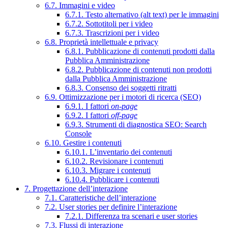
6.7. Immagini e video
6.7.1. Testo alternativo (alt text) per le immagini
6.7.2. Sottotitoli per i video
6.7.3. Trascrizioni per i video
6.8. Proprietà intellettuale e privacy
6.8.1. Pubblicazione di contenuti prodotti dalla
Pubblica Amministrazione
6.8.2. Pubblicazione di contenuti non prodotti
dalla Pubblica Amministrazione
6.8.3. Consenso dei soggetti ritratti
6.9. Ottimizzazione per i motori di ricerca (SEO)
6.9.1. I fattori
on-page
6.9.2. I fattori
off-page
6.9.3. Strumenti di diagnostica SEO: Search
Console
6.10. Gestire i contenuti
6.10.1. L’inventario dei contenuti
6.10.2. Revisionare i contenuti
6.10.3. Migrare i contenuti
6.10.4. Pubblicare i contenuti
7. Progettazione dell’interazione
7.1. Caratteristiche dell’interazione
7.2. User stories per definire l’interazione
7.2.1. Differenza tra scenari e user stories
7.3. Flussi di interazione