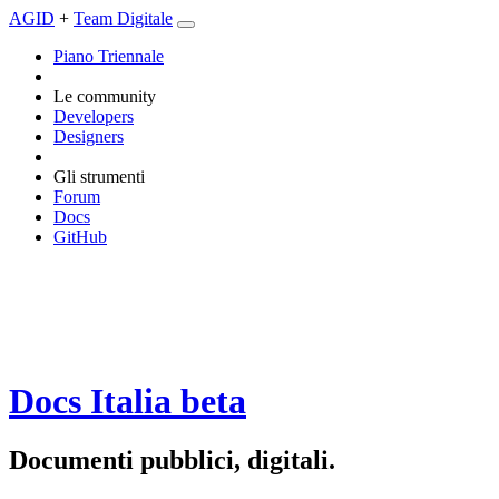
AGID
+
Team Digitale
Piano Triennale
Le community
Developers
Designers
Gli strumenti
Forum
Docs
GitHub
Docs Italia
beta
Documenti pubblici, digitali.