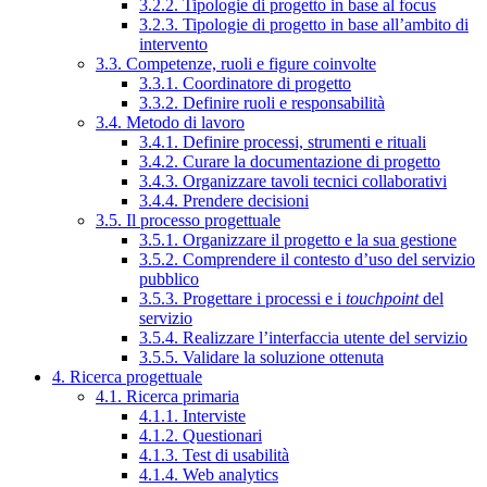
3.2.2. Tipologie di progetto in base al focus
3.2.3. Tipologie di progetto in base all’ambito di
intervento
3.3. Competenze, ruoli e figure coinvolte
3.3.1. Coordinatore di progetto
3.3.2. Definire ruoli e responsabilità
3.4. Metodo di lavoro
3.4.1. Definire processi, strumenti e rituali
3.4.2. Curare la documentazione di progetto
3.4.3. Organizzare tavoli tecnici collaborativi
3.4.4. Prendere decisioni
3.5. Il processo progettuale
3.5.1. Organizzare il progetto e la sua gestione
3.5.2. Comprendere il contesto d’uso del servizio
pubblico
3.5.3. Progettare i processi e i
touchpoint
del
servizio
3.5.4. Realizzare l’interfaccia utente del servizio
3.5.5. Validare la soluzione ottenuta
4. Ricerca progettuale
4.1. Ricerca primaria
4.1.1. Interviste
4.1.2. Questionari
4.1.3. Test di usabilità
4.1.4. Web analytics