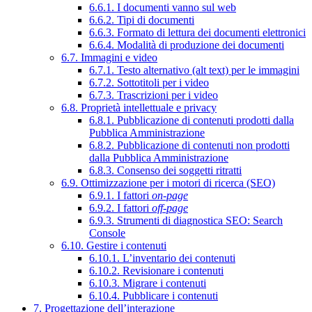
6.6.1. I documenti vanno sul web
6.6.2. Tipi di documenti
6.6.3. Formato di lettura dei documenti elettronici
6.6.4. Modalità di produzione dei documenti
6.7. Immagini e video
6.7.1. Testo alternativo (alt text) per le immagini
6.7.2. Sottotitoli per i video
6.7.3. Trascrizioni per i video
6.8. Proprietà intellettuale e privacy
6.8.1. Pubblicazione di contenuti prodotti dalla
Pubblica Amministrazione
6.8.2. Pubblicazione di contenuti non prodotti
dalla Pubblica Amministrazione
6.8.3. Consenso dei soggetti ritratti
6.9. Ottimizzazione per i motori di ricerca (SEO)
6.9.1. I fattori
on-page
6.9.2. I fattori
off-page
6.9.3. Strumenti di diagnostica SEO: Search
Console
6.10. Gestire i contenuti
6.10.1. L’inventario dei contenuti
6.10.2. Revisionare i contenuti
6.10.3. Migrare i contenuti
6.10.4. Pubblicare i contenuti
7. Progettazione dell’interazione