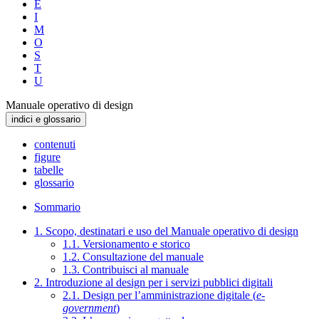
E
I
M
O
S
T
U
Manuale operativo di design
indici e glossario
contenuti
figure
tabelle
glossario
Sommario
1. Scopo, destinatari e uso del Manuale operativo di design
1.1. Versionamento e storico
1.2. Consultazione del manuale
1.3. Contribuisci al manuale
2. Introduzione al design per i servizi pubblici digitali
2.1. Design per l’amministrazione digitale (
e-
government
)