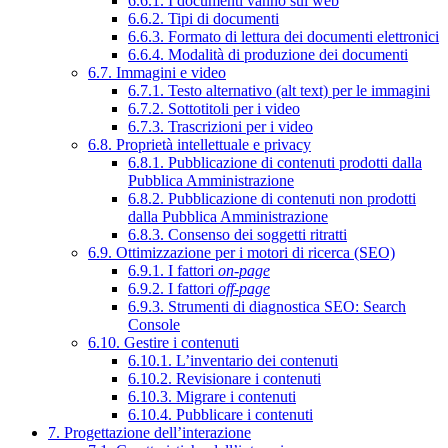
6.6.1. I documenti vanno sul web
6.6.2. Tipi di documenti
6.6.3. Formato di lettura dei documenti elettronici
6.6.4. Modalità di produzione dei documenti
6.7. Immagini e video
6.7.1. Testo alternativo (alt text) per le immagini
6.7.2. Sottotitoli per i video
6.7.3. Trascrizioni per i video
6.8. Proprietà intellettuale e privacy
6.8.1. Pubblicazione di contenuti prodotti dalla
Pubblica Amministrazione
6.8.2. Pubblicazione di contenuti non prodotti
dalla Pubblica Amministrazione
6.8.3. Consenso dei soggetti ritratti
6.9. Ottimizzazione per i motori di ricerca (SEO)
6.9.1. I fattori
on-page
6.9.2. I fattori
off-page
6.9.3. Strumenti di diagnostica SEO: Search
Console
6.10. Gestire i contenuti
6.10.1. L’inventario dei contenuti
6.10.2. Revisionare i contenuti
6.10.3. Migrare i contenuti
6.10.4. Pubblicare i contenuti
7. Progettazione dell’interazione