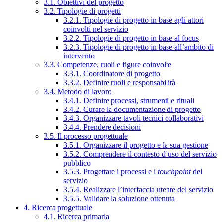
3.1. Obiettivi del progetto
3.2. Tipologie di progetti
3.2.1. Tipologie di progetto in base agli attori
coinvolti nel servizio
3.2.2. Tipologie di progetto in base al focus
3.2.3. Tipologie di progetto in base all’ambito di
intervento
3.3. Competenze, ruoli e figure coinvolte
3.3.1. Coordinatore di progetto
3.3.2. Definire ruoli e responsabilità
3.4. Metodo di lavoro
3.4.1. Definire processi, strumenti e rituali
3.4.2. Curare la documentazione di progetto
3.4.3. Organizzare tavoli tecnici collaborativi
3.4.4. Prendere decisioni
3.5. Il processo progettuale
3.5.1. Organizzare il progetto e la sua gestione
3.5.2. Comprendere il contesto d’uso del servizio
pubblico
3.5.3. Progettare i processi e i
touchpoint
del
servizio
3.5.4. Realizzare l’interfaccia utente del servizio
3.5.5. Validare la soluzione ottenuta
4. Ricerca progettuale
4.1. Ricerca primaria