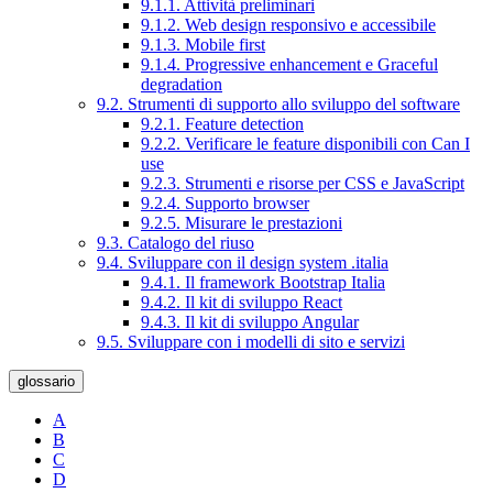
9.1.1. Attività preliminari
9.1.2. Web design responsivo e accessibile
9.1.3. Mobile first
9.1.4. Progressive enhancement e Graceful
degradation
9.2. Strumenti di supporto allo sviluppo del software
9.2.1. Feature detection
9.2.2. Verificare le feature disponibili con Can I
use
9.2.3. Strumenti e risorse per CSS e JavaScript
9.2.4. Supporto browser
9.2.5. Misurare le prestazioni
9.3. Catalogo del riuso
9.4. Sviluppare con il design system .italia
9.4.1. Il framework Bootstrap Italia
9.4.2. Il kit di sviluppo React
9.4.3. Il kit di sviluppo Angular
9.5. Sviluppare con i modelli di sito e servizi
glossario
A
B
C
D