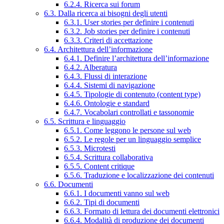
6.2.4. Ricerca sui forum
6.3. Dalla ricerca ai bisogni degli utenti
6.3.1. User stories per definire i contenuti
6.3.2. Job stories per definire i contenuti
6.3.3. Criteri di accettazione
6.4. Architettura dell’informazione
6.4.1. Definire l’architettura dell’informazione
6.4.2. Alberatura
6.4.3. Flussi di interazione
6.4.4. Sistemi di navigazione
6.4.5. Tipologie di contenuto (content type)
6.4.6. Ontologie e standard
6.4.7. Vocabolari controllati e tassonomie
6.5. Scrittura e linguaggio
6.5.1. Come leggono le persone sul web
6.5.2. Le regole per un linguaggio semplice
6.5.3. Microtesti
6.5.4. Scrittura collaborativa
6.5.5. Content critique
6.5.6. Traduzione e localizzazione dei contenuti
6.6. Documenti
6.6.1. I documenti vanno sul web
6.6.2. Tipi di documenti
6.6.3. Formato di lettura dei documenti elettronici
6.6.4. Modalità di produzione dei documenti