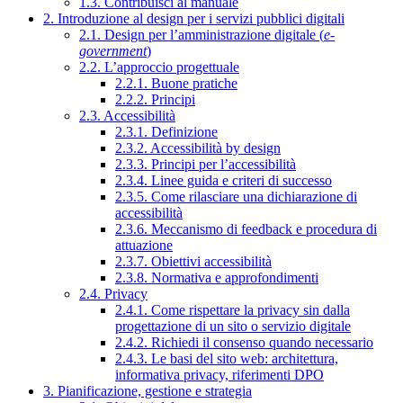
1.3. Contribuisci al manuale
2. Introduzione al design per i servizi pubblici digitali
2.1. Design per l’amministrazione digitale (
e-
government
)
2.2. L’approccio progettuale
2.2.1. Buone pratiche
2.2.2. Principi
2.3. Accessibilità
2.3.1. Definizione
2.3.2. Accessibilità by design
2.3.3. Principi per l’accessibilità
2.3.4. Linee guida e criteri di successo
2.3.5. Come rilasciare una dichiarazione di
accessibilità
2.3.6. Meccanismo di feedback e procedura di
attuazione
2.3.7. Obiettivi accessibilità
2.3.8. Normativa e approfondimenti
2.4. Privacy
2.4.1. Come rispettare la privacy sin dalla
progettazione di un sito o servizio digitale
2.4.2. Richiedi il consenso quando necessario
2.4.3. Le basi del sito web: architettura,
informativa privacy, riferimenti DPO
3. Pianificazione, gestione e strategia