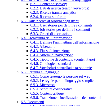
6.2.1. Content discovery
6.2.2. Dati di ricerca (search keywords)
6.2.3. Ricerca tramite analytics
6.2.4. Ricerca sui forum
6.3. Dalla ricerca ai bisogni degli utenti
6.3.1. User stories per definire i contenuti
6.3.2. Job stories per definire i contenuti
6.3.3. Criteri di accettazione
6.4. Architettura dell’informazione
6.4.1. Definire l’architettura dell’informazione
6.4.2. Alberatura
6.4.3. Flussi di interazione
6.4.4. Sistemi di navigazione
6.4.5. Tipologie di contenuto (content type)
6.4.6. Ontologie e standard
6.4.7. Vocabolari controllati e tassonomie
6.5. Scrittura e linguaggio
6.5.1. Come leggono le persone sul web
6.5.2. Le regole per un linguaggio semplice
6.5.3. Microtesti
6.5.4. Scrittura collaborativa
6.5.5. Content critique
6.5.6. Traduzione e localizzazione dei contenuti
6.6. Documenti