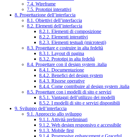
7.4. Wireframe
7.5. Prototipi interattivi
8. Progettazione dell’interfaccia
8.1. Obiettivi dell’interfaccia
8.2. Elementi dell’interfaccia
8.2.1. Elementi di composizione
8.2.2. Elementi interattivi
8.2.3. Elementi testuali (microtesti)
8.3. Progettare e costruire in alta fedeltà
8.3.1. Layout di pagina
8.3.2. Prototipi in alta fedeltà
8.4. Progettare con il design system .italia
8.4.1. Documentazione
8.4.2. Benefici del design system
8.4.3. Risorse operative
8.4.4. Come contribuire al design system .italia
8.5. Progettare con i modelli di sito e servizi
8.5.1. Vantaggi dell’utilizzo dei modelli
8.5.2. I modelli di sito e servizi disponibili
9. Sviluppo dell’interfaccia
9.1. Approccio allo sviluppo
9.1.1. Attività preliminari
9.1.2. Web design responsivo e accessibile
9.1.3. Mobile first
9.1.4. Progressive enhancement e Graceful