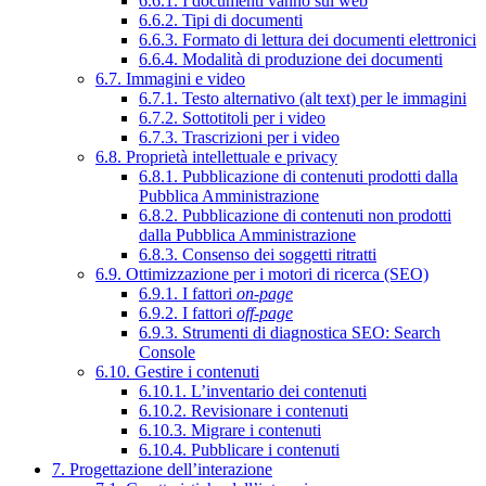
6.6.1. I documenti vanno sul web
6.6.2. Tipi di documenti
6.6.3. Formato di lettura dei documenti elettronici
6.6.4. Modalità di produzione dei documenti
6.7. Immagini e video
6.7.1. Testo alternativo (alt text) per le immagini
6.7.2. Sottotitoli per i video
6.7.3. Trascrizioni per i video
6.8. Proprietà intellettuale e privacy
6.8.1. Pubblicazione di contenuti prodotti dalla
Pubblica Amministrazione
6.8.2. Pubblicazione di contenuti non prodotti
dalla Pubblica Amministrazione
6.8.3. Consenso dei soggetti ritratti
6.9. Ottimizzazione per i motori di ricerca (SEO)
6.9.1. I fattori
on-page
6.9.2. I fattori
off-page
6.9.3. Strumenti di diagnostica SEO: Search
Console
6.10. Gestire i contenuti
6.10.1. L’inventario dei contenuti
6.10.2. Revisionare i contenuti
6.10.3. Migrare i contenuti
6.10.4. Pubblicare i contenuti
7. Progettazione dell’interazione