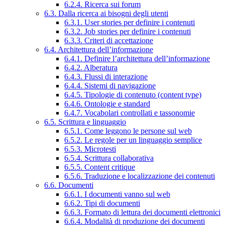
6.2.4. Ricerca sui forum
6.3. Dalla ricerca ai bisogni degli utenti
6.3.1. User stories per definire i contenuti
6.3.2. Job stories per definire i contenuti
6.3.3. Criteri di accettazione
6.4. Architettura dell’informazione
6.4.1. Definire l’architettura dell’informazione
6.4.2. Alberatura
6.4.3. Flussi di interazione
6.4.4. Sistemi di navigazione
6.4.5. Tipologie di contenuto (content type)
6.4.6. Ontologie e standard
6.4.7. Vocabolari controllati e tassonomie
6.5. Scrittura e linguaggio
6.5.1. Come leggono le persone sul web
6.5.2. Le regole per un linguaggio semplice
6.5.3. Microtesti
6.5.4. Scrittura collaborativa
6.5.5. Content critique
6.5.6. Traduzione e localizzazione dei contenuti
6.6. Documenti
6.6.1. I documenti vanno sul web
6.6.2. Tipi di documenti
6.6.3. Formato di lettura dei documenti elettronici
6.6.4. Modalità di produzione dei documenti