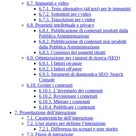
6.7. Immagini e video
6.7.1. Testo alternativo (alt text) per le immagini
6.7.2. Sottotitoli per i video
6.7.3. Trascrizioni per i video
6.8. Proprietà intellettuale e privacy
6.8.1. Pubblicazione di contenuti prodotti dalla
Pubblica Amministrazione
6.8.2. Pubblicazione di contenuti non prodotti
dalla Pubblica Amministrazione
6.8.3. Consenso dei soggetti ritratti
6.9. Ottimizzazione per i motori di ricerca (SEO)
6.9.1. I fattori
on-page
6.9.2. I fattori
off-page
6.9.3. Strumenti di diagnostica SEO: Search
Console
6.10. Gestire i contenuti
6.10.1. L’inventario dei contenuti
6.10.2. Revisionare i contenuti
6.10.3. Migrare i contenuti
6.10.4. Pubblicare i contenuti
7. Progettazione dell’interazione
7.1. Caratteristiche dell’interazione
7.2. User stories per definire l’interazione
7.2.1. Differenza tra scenari e user stories
7.3. Flussi di interazione