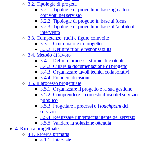
3.2. Tipologie di progetti
3.2.1. Tipologie di progetto in base agli attori
coinvolti nel servizio
3.2.2. Tipologie di progetto in base al focus
3.2.3. Tipologie di progetto in base all’ambito di
intervento
3.3. Competenze, ruoli e figure coinvolte
3.3.1. Coordinatore di progetto
3.3.2. Definire ruoli e responsabilità
3.4. Metodo di lavoro
3.4.1. Definire processi, strumenti e rituali
3.4.2. Curare la documentazione di progetto
3.4.3. Organizzare tavoli tecnici collaborativi
3.4.4. Prendere decisioni
3.5. Il processo progettuale
3.5.1. Organizzare il progetto e la sua gestione
3.5.2. Comprendere il contesto d’uso del servizio
pubblico
3.5.3. Progettare i processi e i
touchpoint
del
servizio
3.5.4. Realizzare l’interfaccia utente del servizio
3.5.5. Validare la soluzione ottenuta
4. Ricerca progettuale
4.1. Ricerca primaria
4.1.1. Interviste