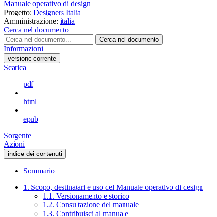
Manuale operativo di design
Progetto:
Designers Italia
Amministrazione:
italia
Cerca nel documento
Cerca nel documento
Informazioni
versione-corrente
Scarica
pdf
html
epub
Sorgente
Azioni
indice dei contenuti
Sommario
1. Scopo, destinatari e uso del Manuale operativo di design
1.1. Versionamento e storico
1.2. Consultazione del manuale
1.3. Contribuisci al manuale