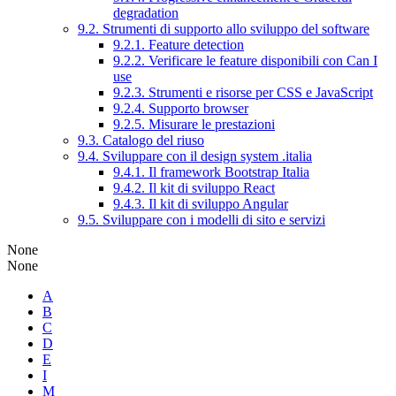
degradation
9.2. Strumenti di supporto allo sviluppo del software
9.2.1. Feature detection
9.2.2. Verificare le feature disponibili con Can I
use
9.2.3. Strumenti e risorse per CSS e JavaScript
9.2.4. Supporto browser
9.2.5. Misurare le prestazioni
9.3. Catalogo del riuso
9.4. Sviluppare con il design system .italia
9.4.1. Il framework Bootstrap Italia
9.4.2. Il kit di sviluppo React
9.4.3. Il kit di sviluppo Angular
9.5. Sviluppare con i modelli di sito e servizi
None
None
A
B
C
D
E
I
M