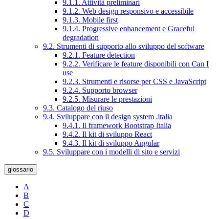
9.1.1. Attività preliminari
9.1.2. Web design responsivo e accessibile
9.1.3. Mobile first
9.1.4. Progressive enhancement e Graceful
degradation
9.2. Strumenti di supporto allo sviluppo del software
9.2.1. Feature detection
9.2.2. Verificare le feature disponibili con Can I
use
9.2.3. Strumenti e risorse per CSS e JavaScript
9.2.4. Supporto browser
9.2.5. Misurare le prestazioni
9.3. Catalogo del riuso
9.4. Sviluppare con il design system .italia
9.4.1. Il framework Bootstrap Italia
9.4.2. Il kit di sviluppo React
9.4.3. Il kit di sviluppo Angular
9.5. Sviluppare con i modelli di sito e servizi
glossario
A
B
C
D