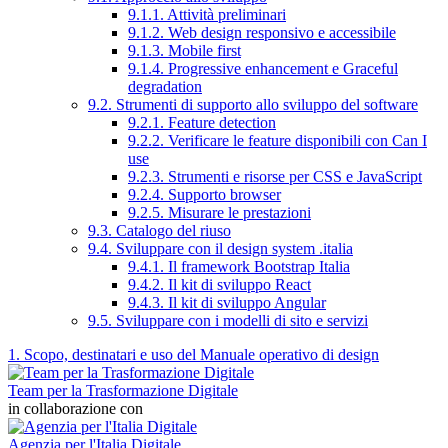
9.1.1. Attività preliminari
9.1.2. Web design responsivo e accessibile
9.1.3. Mobile first
9.1.4. Progressive enhancement e Graceful
degradation
9.2. Strumenti di supporto allo sviluppo del software
9.2.1. Feature detection
9.2.2. Verificare le feature disponibili con Can I
use
9.2.3. Strumenti e risorse per CSS e JavaScript
9.2.4. Supporto browser
9.2.5. Misurare le prestazioni
9.3. Catalogo del riuso
9.4. Sviluppare con il design system .italia
9.4.1. Il framework Bootstrap Italia
9.4.2. Il kit di sviluppo React
9.4.3. Il kit di sviluppo Angular
9.5. Sviluppare con i modelli di sito e servizi
1. Scopo, destinatari e uso del Manuale operativo di design
Team per la Trasformazione Digitale
in collaborazione con
Agenzia per l'Italia Digitale