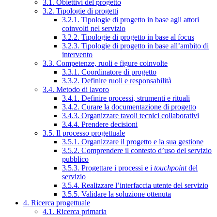
3.1. Obiettivi del progetto
3.2. Tipologie di progetti
3.2.1. Tipologie di progetto in base agli attori
coinvolti nel servizio
3.2.2. Tipologie di progetto in base al focus
3.2.3. Tipologie di progetto in base all’ambito di
intervento
3.3. Competenze, ruoli e figure coinvolte
3.3.1. Coordinatore di progetto
3.3.2. Definire ruoli e responsabilità
3.4. Metodo di lavoro
3.4.1. Definire processi, strumenti e rituali
3.4.2. Curare la documentazione di progetto
3.4.3. Organizzare tavoli tecnici collaborativi
3.4.4. Prendere decisioni
3.5. Il processo progettuale
3.5.1. Organizzare il progetto e la sua gestione
3.5.2. Comprendere il contesto d’uso del servizio
pubblico
3.5.3. Progettare i processi e i
touchpoint
del
servizio
3.5.4. Realizzare l’interfaccia utente del servizio
3.5.5. Validare la soluzione ottenuta
4. Ricerca progettuale
4.1. Ricerca primaria