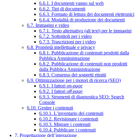
6.6.1. I documenti vanno sul web
6.6.2. Tipi di documenti
6.6.3. Formato di lettura dei documenti elettronici
6.6.4. Modalità di produzione dei documenti
6.7. Immagini e video
6.7.1. Testo alternativo (alt text) per le immagini
6.7.2. Sottotitoli per i video
6.7.3. Trascrizioni per i video
6.8. Proprietà intellettuale e privacy
6.8.1. Pubblicazione di contenuti prodotti dalla
Pubblica Amministrazione
6.8.2. Pubblicazione di contenuti non prodotti
dalla Pubblica Amministrazione
6.8.3. Consenso dei soggetti ritratti
6.9. Ottimizzazione per i motori di ricerca (SEO)
6.9.1. I fattori
on-page
6.9.2. I fattori
off-page
6.9.3. Strumenti di diagnostica SEO: Search
Console
6.10. Gestire i contenuti
6.10.1. L’inventario dei contenuti
6.10.2. Revisionare i contenuti
6.10.3. Migrare i contenuti
6.10.4. Pubblicare i contenuti
7. Progettazione dell’interazione