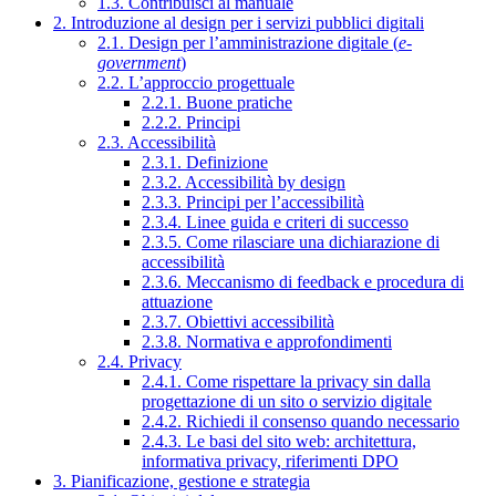
1.3. Contribuisci al manuale
2. Introduzione al design per i servizi pubblici digitali
2.1. Design per l’amministrazione digitale (
e-
government
)
2.2. L’approccio progettuale
2.2.1. Buone pratiche
2.2.2. Principi
2.3. Accessibilità
2.3.1. Definizione
2.3.2. Accessibilità by design
2.3.3. Principi per l’accessibilità
2.3.4. Linee guida e criteri di successo
2.3.5. Come rilasciare una dichiarazione di
accessibilità
2.3.6. Meccanismo di feedback e procedura di
attuazione
2.3.7. Obiettivi accessibilità
2.3.8. Normativa e approfondimenti
2.4. Privacy
2.4.1. Come rispettare la privacy sin dalla
progettazione di un sito o servizio digitale
2.4.2. Richiedi il consenso quando necessario
2.4.3. Le basi del sito web: architettura,
informativa privacy, riferimenti DPO
3. Pianificazione, gestione e strategia