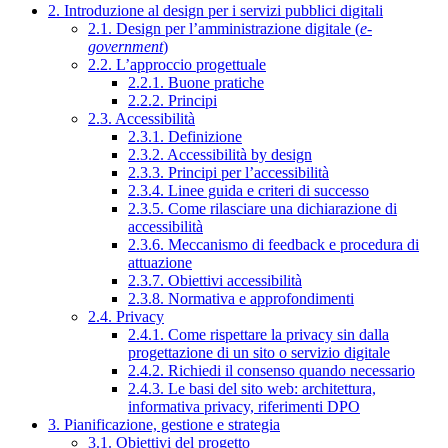
2. Introduzione al design per i servizi pubblici digitali
2.1. Design per l’amministrazione digitale (
e-
government
)
2.2. L’approccio progettuale
2.2.1. Buone pratiche
2.2.2. Principi
2.3. Accessibilità
2.3.1. Definizione
2.3.2. Accessibilità by design
2.3.3. Principi per l’accessibilità
2.3.4. Linee guida e criteri di successo
2.3.5. Come rilasciare una dichiarazione di
accessibilità
2.3.6. Meccanismo di feedback e procedura di
attuazione
2.3.7. Obiettivi accessibilità
2.3.8. Normativa e approfondimenti
2.4. Privacy
2.4.1. Come rispettare la privacy sin dalla
progettazione di un sito o servizio digitale
2.4.2. Richiedi il consenso quando necessario
2.4.3. Le basi del sito web: architettura,
informativa privacy, riferimenti DPO
3. Pianificazione, gestione e strategia
3.1. Obiettivi del progetto