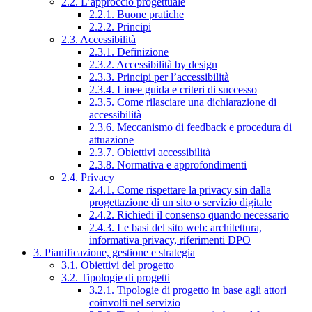
2.2. L’approccio progettuale
2.2.1. Buone pratiche
2.2.2. Principi
2.3. Accessibilità
2.3.1. Definizione
2.3.2. Accessibilità by design
2.3.3. Principi per l’accessibilità
2.3.4. Linee guida e criteri di successo
2.3.5. Come rilasciare una dichiarazione di
accessibilità
2.3.6. Meccanismo di feedback e procedura di
attuazione
2.3.7. Obiettivi accessibilità
2.3.8. Normativa e approfondimenti
2.4. Privacy
2.4.1. Come rispettare la privacy sin dalla
progettazione di un sito o servizio digitale
2.4.2. Richiedi il consenso quando necessario
2.4.3. Le basi del sito web: architettura,
informativa privacy, riferimenti DPO
3. Pianificazione, gestione e strategia
3.1. Obiettivi del progetto
3.2. Tipologie di progetti
3.2.1. Tipologie di progetto in base agli attori
coinvolti nel servizio