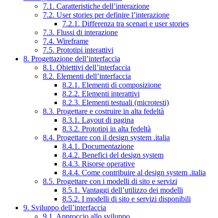
7.1. Caratteristiche dell’interazione
7.2. User stories per definire l’interazione
7.2.1. Differenza tra scenari e user stories
7.3. Flussi di interazione
7.4. Wireframe
7.5. Prototipi interattivi
8. Progettazione dell’interfaccia
8.1. Obiettivi dell’interfaccia
8.2. Elementi dell’interfaccia
8.2.1. Elementi di composizione
8.2.2. Elementi interattivi
8.2.3. Elementi testuali (microtesti)
8.3. Progettare e costruire in alta fedeltà
8.3.1. Layout di pagina
8.3.2. Prototipi in alta fedeltà
8.4. Progettare con il design system .italia
8.4.1. Documentazione
8.4.2. Benefici del design system
8.4.3. Risorse operative
8.4.4. Come contribuire al design system .italia
8.5. Progettare con i modelli di sito e servizi
8.5.1. Vantaggi dell’utilizzo dei modelli
8.5.2. I modelli di sito e servizi disponibili
9. Sviluppo dell’interfaccia
9.1. Approccio allo sviluppo