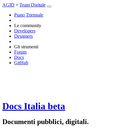
AGID
+
Team Digitale
Piano Triennale
Le community
Developers
Designers
Gli strumenti
Forum
Docs
GitHub
Docs Italia
beta
Documenti pubblici, digitali.