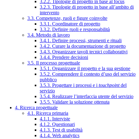
3.2.2. Tipologie di progetto in base al focus
3.2.3. Tipologie di progetto in base all’ambito di
intervento
3.3. Competenze, ruoli e figure coinvolte
3.3.1. Coordinatore di progetto
3.3.2. Definire ruoli e responsabilità
3.4. Metodo di lavoro
3.4.1. Definire processi, strumenti e rituali
3.4.2. Curare la documentazione di progetto
3.4.3. Organizzare tavoli tecnici collaborativi
3.4.4. Prendere decisioni
3.5. Il processo progettuale
3.5.1. Organizzare il progetto e la sua gestione
3.5.2. Comprendere il contesto d’uso del servizio
pubblico
3.5.3. Progettare i processi e i
touchpoint
del
servizio
3.5.4. Realizzare l’interfaccia utente del servizio
3.5.5. Validare la soluzione ottenuta
4. Ricerca progettuale
4.1. Ricerca primaria
4.1.1. Interviste
4.1.2. Questionari
4.1.3. Test di usabilità
4.1.4. Web analytics