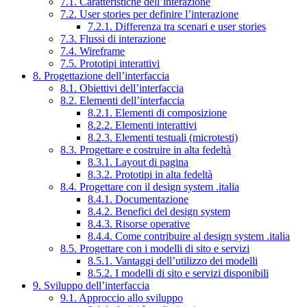
7.1. Caratteristiche dell’interazione
7.2. User stories per definire l’interazione
7.2.1. Differenza tra scenari e user stories
7.3. Flussi di interazione
7.4. Wireframe
7.5. Prototipi interattivi
8. Progettazione dell’interfaccia
8.1. Obiettivi dell’interfaccia
8.2. Elementi dell’interfaccia
8.2.1. Elementi di composizione
8.2.2. Elementi interattivi
8.2.3. Elementi testuali (microtesti)
8.3. Progettare e costruire in alta fedeltà
8.3.1. Layout di pagina
8.3.2. Prototipi in alta fedeltà
8.4. Progettare con il design system .italia
8.4.1. Documentazione
8.4.2. Benefici del design system
8.4.3. Risorse operative
8.4.4. Come contribuire al design system .italia
8.5. Progettare con i modelli di sito e servizi
8.5.1. Vantaggi dell’utilizzo dei modelli
8.5.2. I modelli di sito e servizi disponibili
9. Sviluppo dell’interfaccia
9.1. Approccio allo sviluppo