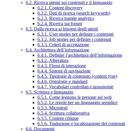
6.2. Ricerca utente sui contenuti e il linguaggio
6.2.1. Content discovery
6.2.2. Dati di ricerca (search keywords)
6.2.3. Ricerca tramite analytics
6.2.4. Ricerca sui forum
6.3. Dalla ricerca ai bisogni degli utenti
6.3.1. User stories per definire i contenuti
6.3.2. Job stories per definire i contenuti
6.3.3. Criteri di accettazione
6.4. Architettura dell’informazione
6.4.1. Definire l’architettura dell’informazione
6.4.2. Alberatura
6.4.3. Flussi di interazione
6.4.4. Sistemi di navigazione
6.4.5. Tipologie di contenuto (content type)
6.4.6. Ontologie e standard
6.4.7. Vocabolari controllati e tassonomie
6.5. Scrittura e linguaggio
6.5.1. Come leggono le persone sul web
6.5.2. Le regole per un linguaggio semplice
6.5.3. Microtesti
6.5.4. Scrittura collaborativa
6.5.5. Content critique
6.5.6. Traduzione e localizzazione dei contenuti
6.6. Documenti