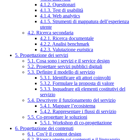
4.1.2. Questionari
4.1.3. Test di usabilità
4.1.4. Web analytics
4.1.5. Strumenti di mappatura dell’esperienza
utente
4.2. Ricerca secondaria
4.2.1. Ricerca documentale
4.2.2. Analisi benchmark
4.2.3. Valutazione euristica
5. Progettazione dei servizi
5.1. Cosa sono i servizi e il service design
5.2. Progettare servizi pubblici digitali
5.3. Definire il modello di servizio
5.3.1. Identificare gli attori coinvolti
5.3.2. Formulare la proposta di valore
5.3.3. Inquadrare gli elementi costitutivi del
servizio
5.4. Descrivere il funzionamento del servizio
5.4.1. Mappare l’ecosistema
5.4.2. Rappresentare i flussi di servizio
5.5. Co-progettare le soluzioni
5.5.1. Workshop di co-progettazione
6. Progettazione dei contenuti
6.1. Cos’è il content design
6.2. Ricerca utente sui contenuti e il linguaggio