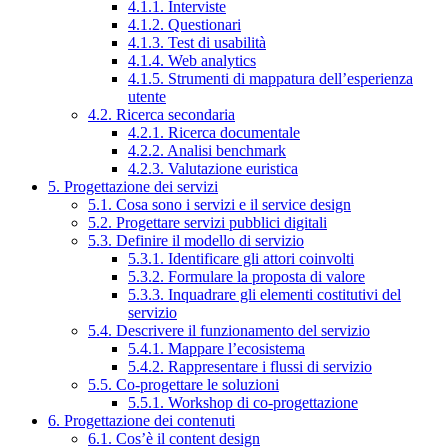
4.1.1. Interviste
4.1.2. Questionari
4.1.3. Test di usabilità
4.1.4. Web analytics
4.1.5. Strumenti di mappatura dell’esperienza
utente
4.2. Ricerca secondaria
4.2.1. Ricerca documentale
4.2.2. Analisi benchmark
4.2.3. Valutazione euristica
5. Progettazione dei servizi
5.1. Cosa sono i servizi e il service design
5.2. Progettare servizi pubblici digitali
5.3. Definire il modello di servizio
5.3.1. Identificare gli attori coinvolti
5.3.2. Formulare la proposta di valore
5.3.3. Inquadrare gli elementi costitutivi del
servizio
5.4. Descrivere il funzionamento del servizio
5.4.1. Mappare l’ecosistema
5.4.2. Rappresentare i flussi di servizio
5.5. Co-progettare le soluzioni
5.5.1. Workshop di co-progettazione
6. Progettazione dei contenuti
6.1. Cos’è il content design