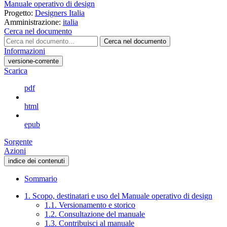
Manuale operativo di design
Progetto:
Designers Italia
Amministrazione:
italia
Cerca nel documento
Cerca nel documento
Informazioni
versione-corrente
Scarica
pdf
html
epub
Sorgente
Azioni
indice dei contenuti
Sommario
1. Scopo, destinatari e uso del Manuale operativo di design
1.1. Versionamento e storico
1.2. Consultazione del manuale
1.3. Contribuisci al manuale