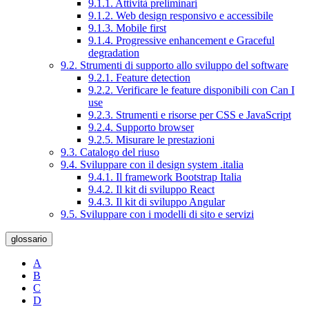
9.1.1. Attività preliminari
9.1.2. Web design responsivo e accessibile
9.1.3. Mobile first
9.1.4. Progressive enhancement e Graceful
degradation
9.2. Strumenti di supporto allo sviluppo del software
9.2.1. Feature detection
9.2.2. Verificare le feature disponibili con Can I
use
9.2.3. Strumenti e risorse per CSS e JavaScript
9.2.4. Supporto browser
9.2.5. Misurare le prestazioni
9.3. Catalogo del riuso
9.4. Sviluppare con il design system .italia
9.4.1. Il framework Bootstrap Italia
9.4.2. Il kit di sviluppo React
9.4.3. Il kit di sviluppo Angular
9.5. Sviluppare con i modelli di sito e servizi
glossario
A
B
C
D