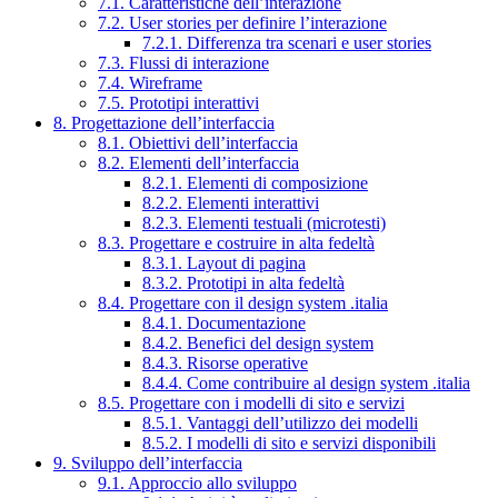
7.1. Caratteristiche dell’interazione
7.2. User stories per definire l’interazione
7.2.1. Differenza tra scenari e user stories
7.3. Flussi di interazione
7.4. Wireframe
7.5. Prototipi interattivi
8. Progettazione dell’interfaccia
8.1. Obiettivi dell’interfaccia
8.2. Elementi dell’interfaccia
8.2.1. Elementi di composizione
8.2.2. Elementi interattivi
8.2.3. Elementi testuali (microtesti)
8.3. Progettare e costruire in alta fedeltà
8.3.1. Layout di pagina
8.3.2. Prototipi in alta fedeltà
8.4. Progettare con il design system .italia
8.4.1. Documentazione
8.4.2. Benefici del design system
8.4.3. Risorse operative
8.4.4. Come contribuire al design system .italia
8.5. Progettare con i modelli di sito e servizi
8.5.1. Vantaggi dell’utilizzo dei modelli
8.5.2. I modelli di sito e servizi disponibili
9. Sviluppo dell’interfaccia
9.1. Approccio allo sviluppo