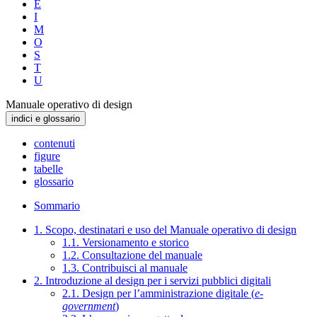
E
I
M
O
S
T
U
Manuale operativo di design
indici e glossario
contenuti
figure
tabelle
glossario
Sommario
1. Scopo, destinatari e uso del Manuale operativo di design
1.1. Versionamento e storico
1.2. Consultazione del manuale
1.3. Contribuisci al manuale
2. Introduzione al design per i servizi pubblici digitali
2.1. Design per l’amministrazione digitale (
e-
government
)