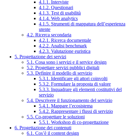
4.1.1. Interviste
4.1.2. Questionari
4.1.3. Test di usabilità
4.1.4. Web analytics
4.1.5. Strumenti di mappatura dell’esperienza
utente
4.2. Ricerca secondaria
4.2.1. Ricerca documentale
4.2.2. Analisi benchmark
4.2.3. Valutazione euristica
5. Progettazione dei servizi
5.1. Cosa sono i servizi e il service design
5.2. Progettare servizi pubblici digitali
5.3. Definire il modello di servizio
5.3.1. Identificare gli attori coinvolti
5.3.2. Formulare la proposta di valore
5.3.3. Inquadrare gli elementi costitutivi del
servizio
5.4. Descrivere il funzionamento del servizio
5.4.1. Mappare l’ecosistema
5.4.2. Rappresentare i flussi di servizio
5.5. Co-progettare le soluzioni
5.5.1. Workshop di co-progettazione
6. Progettazione dei contenuti
6.1. Cos’è il content design