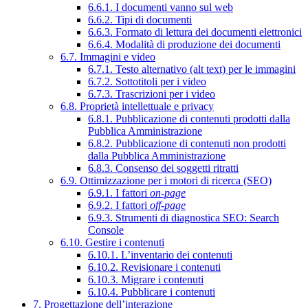
6.6.1. I documenti vanno sul web
6.6.2. Tipi di documenti
6.6.3. Formato di lettura dei documenti elettronici
6.6.4. Modalità di produzione dei documenti
6.7. Immagini e video
6.7.1. Testo alternativo (alt text) per le immagini
6.7.2. Sottotitoli per i video
6.7.3. Trascrizioni per i video
6.8. Proprietà intellettuale e privacy
6.8.1. Pubblicazione di contenuti prodotti dalla
Pubblica Amministrazione
6.8.2. Pubblicazione di contenuti non prodotti
dalla Pubblica Amministrazione
6.8.3. Consenso dei soggetti ritratti
6.9. Ottimizzazione per i motori di ricerca (SEO)
6.9.1. I fattori
on-page
6.9.2. I fattori
off-page
6.9.3. Strumenti di diagnostica SEO: Search
Console
6.10. Gestire i contenuti
6.10.1. L’inventario dei contenuti
6.10.2. Revisionare i contenuti
6.10.3. Migrare i contenuti
6.10.4. Pubblicare i contenuti
7. Progettazione dell’interazione