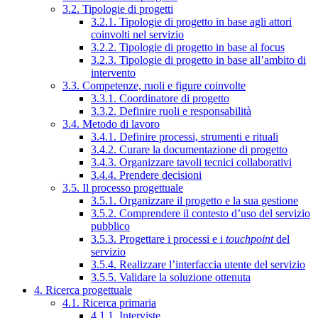
3.2. Tipologie di progetti
3.2.1. Tipologie di progetto in base agli attori
coinvolti nel servizio
3.2.2. Tipologie di progetto in base al focus
3.2.3. Tipologie di progetto in base all’ambito di
intervento
3.3. Competenze, ruoli e figure coinvolte
3.3.1. Coordinatore di progetto
3.3.2. Definire ruoli e responsabilità
3.4. Metodo di lavoro
3.4.1. Definire processi, strumenti e rituali
3.4.2. Curare la documentazione di progetto
3.4.3. Organizzare tavoli tecnici collaborativi
3.4.4. Prendere decisioni
3.5. Il processo progettuale
3.5.1. Organizzare il progetto e la sua gestione
3.5.2. Comprendere il contesto d’uso del servizio
pubblico
3.5.3. Progettare i processi e i
touchpoint
del
servizio
3.5.4. Realizzare l’interfaccia utente del servizio
3.5.5. Validare la soluzione ottenuta
4. Ricerca progettuale
4.1. Ricerca primaria
4.1.1. Interviste