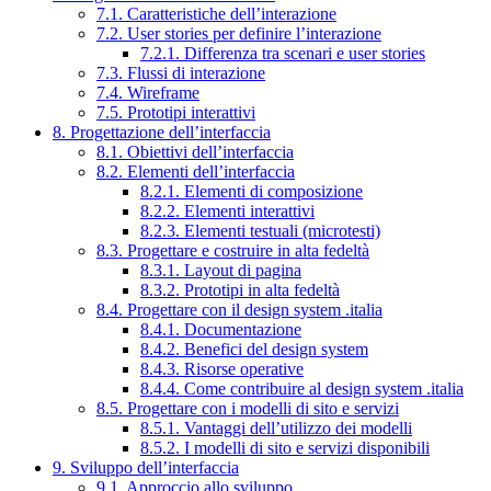
7.1. Caratteristiche dell’interazione
7.2. User stories per definire l’interazione
7.2.1. Differenza tra scenari e user stories
7.3. Flussi di interazione
7.4. Wireframe
7.5. Prototipi interattivi
8. Progettazione dell’interfaccia
8.1. Obiettivi dell’interfaccia
8.2. Elementi dell’interfaccia
8.2.1. Elementi di composizione
8.2.2. Elementi interattivi
8.2.3. Elementi testuali (microtesti)
8.3. Progettare e costruire in alta fedeltà
8.3.1. Layout di pagina
8.3.2. Prototipi in alta fedeltà
8.4. Progettare con il design system .italia
8.4.1. Documentazione
8.4.2. Benefici del design system
8.4.3. Risorse operative
8.4.4. Come contribuire al design system .italia
8.5. Progettare con i modelli di sito e servizi
8.5.1. Vantaggi dell’utilizzo dei modelli
8.5.2. I modelli di sito e servizi disponibili
9. Sviluppo dell’interfaccia
9.1. Approccio allo sviluppo