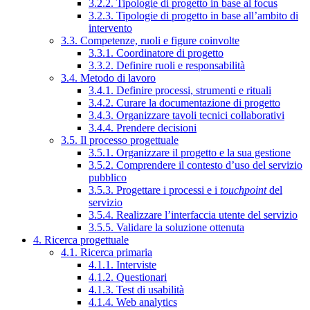
3.2.2. Tipologie di progetto in base al focus
3.2.3. Tipologie di progetto in base all’ambito di
intervento
3.3. Competenze, ruoli e figure coinvolte
3.3.1. Coordinatore di progetto
3.3.2. Definire ruoli e responsabilità
3.4. Metodo di lavoro
3.4.1. Definire processi, strumenti e rituali
3.4.2. Curare la documentazione di progetto
3.4.3. Organizzare tavoli tecnici collaborativi
3.4.4. Prendere decisioni
3.5. Il processo progettuale
3.5.1. Organizzare il progetto e la sua gestione
3.5.2. Comprendere il contesto d’uso del servizio
pubblico
3.5.3. Progettare i processi e i
touchpoint
del
servizio
3.5.4. Realizzare l’interfaccia utente del servizio
3.5.5. Validare la soluzione ottenuta
4. Ricerca progettuale
4.1. Ricerca primaria
4.1.1. Interviste
4.1.2. Questionari
4.1.3. Test di usabilità
4.1.4. Web analytics