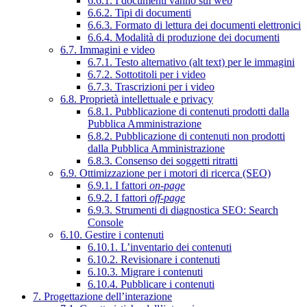
6.6.1. I documenti vanno sul web
6.6.2. Tipi di documenti
6.6.3. Formato di lettura dei documenti elettronici
6.6.4. Modalità di produzione dei documenti
6.7. Immagini e video
6.7.1. Testo alternativo (alt text) per le immagini
6.7.2. Sottotitoli per i video
6.7.3. Trascrizioni per i video
6.8. Proprietà intellettuale e privacy
6.8.1. Pubblicazione di contenuti prodotti dalla
Pubblica Amministrazione
6.8.2. Pubblicazione di contenuti non prodotti
dalla Pubblica Amministrazione
6.8.3. Consenso dei soggetti ritratti
6.9. Ottimizzazione per i motori di ricerca (SEO)
6.9.1. I fattori
on-page
6.9.2. I fattori
off-page
6.9.3. Strumenti di diagnostica SEO: Search
Console
6.10. Gestire i contenuti
6.10.1. L’inventario dei contenuti
6.10.2. Revisionare i contenuti
6.10.3. Migrare i contenuti
6.10.4. Pubblicare i contenuti
7. Progettazione dell’interazione