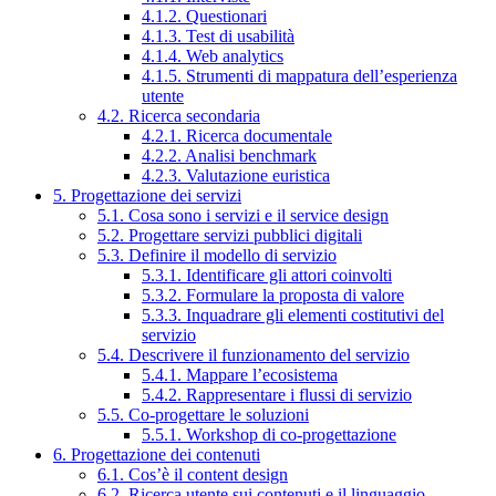
4.1.2. Questionari
4.1.3. Test di usabilità
4.1.4. Web analytics
4.1.5. Strumenti di mappatura dell’esperienza
utente
4.2. Ricerca secondaria
4.2.1. Ricerca documentale
4.2.2. Analisi benchmark
4.2.3. Valutazione euristica
5. Progettazione dei servizi
5.1. Cosa sono i servizi e il service design
5.2. Progettare servizi pubblici digitali
5.3. Definire il modello di servizio
5.3.1. Identificare gli attori coinvolti
5.3.2. Formulare la proposta di valore
5.3.3. Inquadrare gli elementi costitutivi del
servizio
5.4. Descrivere il funzionamento del servizio
5.4.1. Mappare l’ecosistema
5.4.2. Rappresentare i flussi di servizio
5.5. Co-progettare le soluzioni
5.5.1. Workshop di co-progettazione
6. Progettazione dei contenuti
6.1. Cos’è il content design
6.2. Ricerca utente sui contenuti e il linguaggio