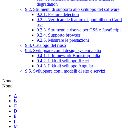
degradation
9.2. Strumenti di supporto allo sviluppo del software
9.2.1. Feature detection
9.2.2. Verificare le feature disponibili con Can I
use
9.2.3. Strumenti e risorse per CSS e JavaScript
9.2.4. Supporto browser
9.2.5. Misurare le prestazioni
9.3. Catalogo del riuso
9.4. Sviluppare con il design system .italia
9.4.1. Il framework Bootstrap Italia
9.4.2. Il kit di sviluppo React
9.4.3. Il kit di sviluppo Angular
9.5. Sviluppare con i modelli di sito e servizi
None
None
A
B
C
D
E
I
M