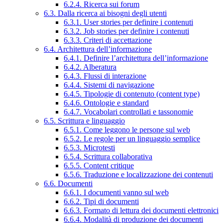
6.2.4. Ricerca sui forum
6.3. Dalla ricerca ai bisogni degli utenti
6.3.1. User stories per definire i contenuti
6.3.2. Job stories per definire i contenuti
6.3.3. Criteri di accettazione
6.4. Architettura dell’informazione
6.4.1. Definire l’architettura dell’informazione
6.4.2. Alberatura
6.4.3. Flussi di interazione
6.4.4. Sistemi di navigazione
6.4.5. Tipologie di contenuto (content type)
6.4.6. Ontologie e standard
6.4.7. Vocabolari controllati e tassonomie
6.5. Scrittura e linguaggio
6.5.1. Come leggono le persone sul web
6.5.2. Le regole per un linguaggio semplice
6.5.3. Microtesti
6.5.4. Scrittura collaborativa
6.5.5. Content critique
6.5.6. Traduzione e localizzazione dei contenuti
6.6. Documenti
6.6.1. I documenti vanno sul web
6.6.2. Tipi di documenti
6.6.3. Formato di lettura dei documenti elettronici
6.6.4. Modalità di produzione dei documenti