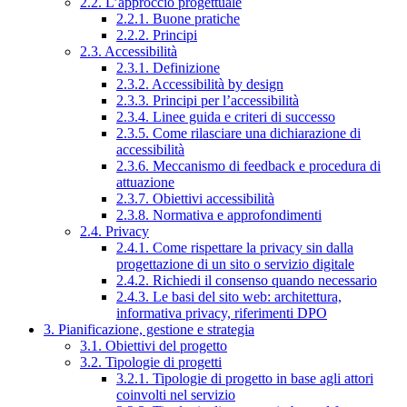
2.2. L’approccio progettuale
2.2.1. Buone pratiche
2.2.2. Principi
2.3. Accessibilità
2.3.1. Definizione
2.3.2. Accessibilità by design
2.3.3. Principi per l’accessibilità
2.3.4. Linee guida e criteri di successo
2.3.5. Come rilasciare una dichiarazione di
accessibilità
2.3.6. Meccanismo di feedback e procedura di
attuazione
2.3.7. Obiettivi accessibilità
2.3.8. Normativa e approfondimenti
2.4. Privacy
2.4.1. Come rispettare la privacy sin dalla
progettazione di un sito o servizio digitale
2.4.2. Richiedi il consenso quando necessario
2.4.3. Le basi del sito web: architettura,
informativa privacy, riferimenti DPO
3. Pianificazione, gestione e strategia
3.1. Obiettivi del progetto
3.2. Tipologie di progetti
3.2.1. Tipologie di progetto in base agli attori
coinvolti nel servizio