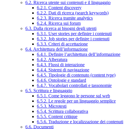
6.2. Ricerca utente sui contenuti e il linguaggio
6.2.1. Content discovery
6.2.2. Dati di ricerca (search keywords)
6.2.3. Ricerca tramite analytics
6.2.4. Ricerca sui forum
6.3. Dalla ricerca ai bisogni degli utenti
6.3.1. User stories per definire i contenuti
6.3.2. Job stories per definire i contenuti
6.3.3. Criteri di accettazione
6.4. Architettura dell’informazione
6.4.1. Definire l’architettura dell’informazione
6.4.2. Alberatura
6.4.3. Flussi di interazione
6.4.4. Sistemi di navigazione
6.4.5. Tipologie di contenuto (content type)
6.4.6. Ontologie e standard
6.4.7. Vocabolari controllati e tassonomie
6.5. Scrittura e linguaggio
6.5.1. Come leggono le persone sul web
6.5.2. Le regole per un linguaggio semplice
6.5.3. Microtesti
6.5.4. Scrittura collaborativa
6.5.5. Content critique
6.5.6. Traduzione e localizzazione dei contenuti
6.6. Documenti