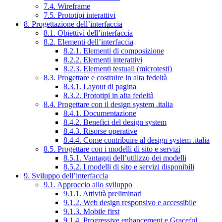
7.4. Wireframe
7.5. Prototipi interattivi
8. Progettazione dell’interfaccia
8.1. Obiettivi dell’interfaccia
8.2. Elementi dell’interfaccia
8.2.1. Elementi di composizione
8.2.2. Elementi interattivi
8.2.3. Elementi testuali (microtesti)
8.3. Progettare e costruire in alta fedeltà
8.3.1. Layout di pagina
8.3.2. Prototipi in alta fedeltà
8.4. Progettare con il design system .italia
8.4.1. Documentazione
8.4.2. Benefici del design system
8.4.3. Risorse operative
8.4.4. Come contribuire al design system .italia
8.5. Progettare con i modelli di sito e servizi
8.5.1. Vantaggi dell’utilizzo dei modelli
8.5.2. I modelli di sito e servizi disponibili
9. Sviluppo dell’interfaccia
9.1. Approccio allo sviluppo
9.1.1. Attività preliminari
9.1.2. Web design responsivo e accessibile
9.1.3. Mobile first
9.1.4. Progressive enhancement e Graceful