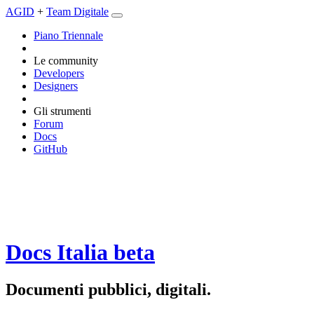
AGID
+
Team Digitale
Piano Triennale
Le community
Developers
Designers
Gli strumenti
Forum
Docs
GitHub
Docs Italia
beta
Documenti pubblici, digitali.