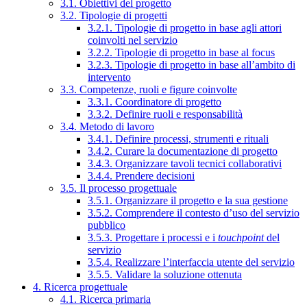
3.1. Obiettivi del progetto
3.2. Tipologie di progetti
3.2.1. Tipologie di progetto in base agli attori
coinvolti nel servizio
3.2.2. Tipologie di progetto in base al focus
3.2.3. Tipologie di progetto in base all’ambito di
intervento
3.3. Competenze, ruoli e figure coinvolte
3.3.1. Coordinatore di progetto
3.3.2. Definire ruoli e responsabilità
3.4. Metodo di lavoro
3.4.1. Definire processi, strumenti e rituali
3.4.2. Curare la documentazione di progetto
3.4.3. Organizzare tavoli tecnici collaborativi
3.4.4. Prendere decisioni
3.5. Il processo progettuale
3.5.1. Organizzare il progetto e la sua gestione
3.5.2. Comprendere il contesto d’uso del servizio
pubblico
3.5.3. Progettare i processi e i
touchpoint
del
servizio
3.5.4. Realizzare l’interfaccia utente del servizio
3.5.5. Validare la soluzione ottenuta
4. Ricerca progettuale
4.1. Ricerca primaria