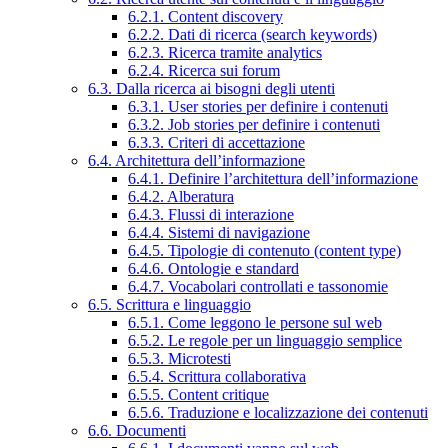
6.2.1. Content discovery
6.2.2. Dati di ricerca (search keywords)
6.2.3. Ricerca tramite analytics
6.2.4. Ricerca sui forum
6.3. Dalla ricerca ai bisogni degli utenti
6.3.1. User stories per definire i contenuti
6.3.2. Job stories per definire i contenuti
6.3.3. Criteri di accettazione
6.4. Architettura dell’informazione
6.4.1. Definire l’architettura dell’informazione
6.4.2. Alberatura
6.4.3. Flussi di interazione
6.4.4. Sistemi di navigazione
6.4.5. Tipologie di contenuto (content type)
6.4.6. Ontologie e standard
6.4.7. Vocabolari controllati e tassonomie
6.5. Scrittura e linguaggio
6.5.1. Come leggono le persone sul web
6.5.2. Le regole per un linguaggio semplice
6.5.3. Microtesti
6.5.4. Scrittura collaborativa
6.5.5. Content critique
6.5.6. Traduzione e localizzazione dei contenuti
6.6. Documenti