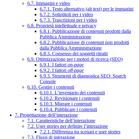
6.7. Immagini e video
6.7.1. Testo alternativo (alt text) per le immagini
6.7.2. Sottotitoli per i video
6.7.3. Trascrizioni per i video
6.8. Proprietà intellettuale e privacy
6.8.1. Pubblicazione di contenuti prodotti dalla
Pubblica Amministrazione
6.8.2. Pubblicazione di contenuti non prodotti
dalla Pubblica Amministrazione
6.8.3. Consenso dei soggetti ritratti
6.9. Ottimizzazione per i motori di ricerca (SEO)
6.9.1. I fattori
on-page
6.9.2. I fattori
off-page
6.9.3. Strumenti di diagnostica SEO: Search
Console
6.10. Gestire i contenuti
6.10.1. L’inventario dei contenuti
6.10.2. Revisionare i contenuti
6.10.3. Migrare i contenuti
6.10.4. Pubblicare i contenuti
7. Progettazione dell’interazione
7.1. Caratteristiche dell’interazione
7.2. User stories per definire l’interazione
7.2.1. Differenza tra scenari e user stories
7.3. Flussi di interazione