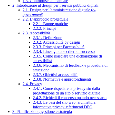
1.3. Contribuisci al manuale
2. Introduzione al design per i servizi pubblici digitali
2.1. Design per l’amministrazione digitale (
e-
government
)
2.2. L’approccio progettuale
2.2.1. Buone pratiche
2.2.2. Principi
2.3. Accessibilità
2.3.1. Definizione
2.3.2. Accessibilità by design
2.3.3. Principi per l’accessibilità
2.3.4. Linee guida e criteri di successo
2.3.5. Come rilasciare una dichiarazione di
accessibilità
2.3.6. Meccanismo di feedback e procedura di
attuazione
2.3.7. Obiettivi accessibilità
2.3.8. Normativa e approfondimenti
2.4. Privacy
2.4.1. Come rispettare la privacy sin dalla
progettazione di un sito o servizio digitale
2.4.2. Richiedi il consenso quando necessario
2.4.3. Le basi del sito web: architettura,
informativa privacy, riferimenti DPO
3. Pianificazione, gestione e strategia