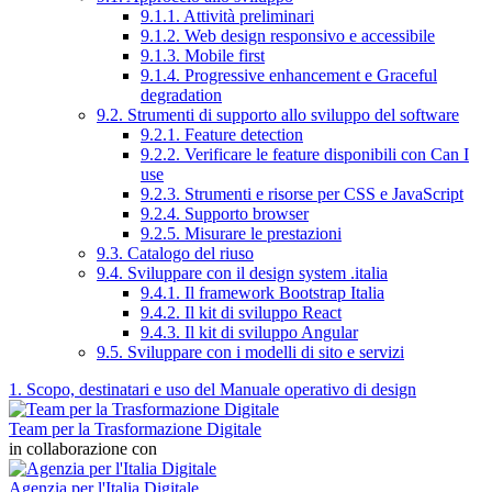
9.1.1. Attività preliminari
9.1.2. Web design responsivo e accessibile
9.1.3. Mobile first
9.1.4. Progressive enhancement e Graceful
degradation
9.2. Strumenti di supporto allo sviluppo del software
9.2.1. Feature detection
9.2.2. Verificare le feature disponibili con Can I
use
9.2.3. Strumenti e risorse per CSS e JavaScript
9.2.4. Supporto browser
9.2.5. Misurare le prestazioni
9.3. Catalogo del riuso
9.4. Sviluppare con il design system .italia
9.4.1. Il framework Bootstrap Italia
9.4.2. Il kit di sviluppo React
9.4.3. Il kit di sviluppo Angular
9.5. Sviluppare con i modelli di sito e servizi
1. Scopo, destinatari e uso del Manuale operativo di design
Team per la Trasformazione Digitale
in collaborazione con
Agenzia per l'Italia Digitale