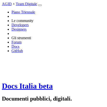
AGID
+
Team Digitale
Piano Triennale
Le community
Developers
Designers
Gli strumenti
Forum
Docs
GitHub
Docs Italia
beta
Documenti pubblici, digitali.