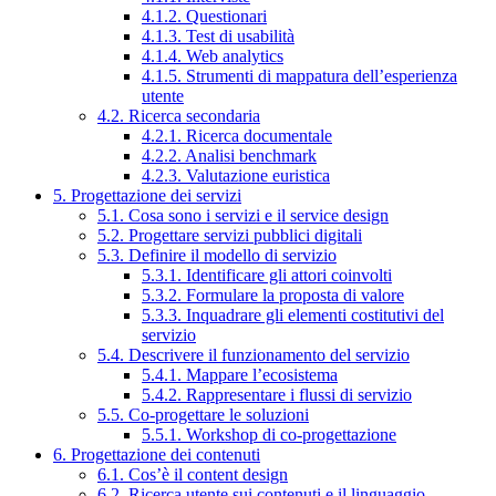
4.1.2. Questionari
4.1.3. Test di usabilità
4.1.4. Web analytics
4.1.5. Strumenti di mappatura dell’esperienza
utente
4.2. Ricerca secondaria
4.2.1. Ricerca documentale
4.2.2. Analisi benchmark
4.2.3. Valutazione euristica
5. Progettazione dei servizi
5.1. Cosa sono i servizi e il service design
5.2. Progettare servizi pubblici digitali
5.3. Definire il modello di servizio
5.3.1. Identificare gli attori coinvolti
5.3.2. Formulare la proposta di valore
5.3.3. Inquadrare gli elementi costitutivi del
servizio
5.4. Descrivere il funzionamento del servizio
5.4.1. Mappare l’ecosistema
5.4.2. Rappresentare i flussi di servizio
5.5. Co-progettare le soluzioni
5.5.1. Workshop di co-progettazione
6. Progettazione dei contenuti
6.1. Cos’è il content design
6.2. Ricerca utente sui contenuti e il linguaggio