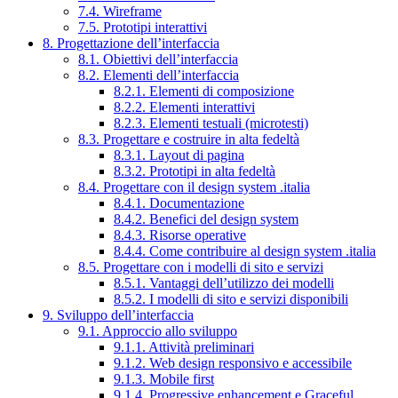
7.4. Wireframe
7.5. Prototipi interattivi
8. Progettazione dell’interfaccia
8.1. Obiettivi dell’interfaccia
8.2. Elementi dell’interfaccia
8.2.1. Elementi di composizione
8.2.2. Elementi interattivi
8.2.3. Elementi testuali (microtesti)
8.3. Progettare e costruire in alta fedeltà
8.3.1. Layout di pagina
8.3.2. Prototipi in alta fedeltà
8.4. Progettare con il design system .italia
8.4.1. Documentazione
8.4.2. Benefici del design system
8.4.3. Risorse operative
8.4.4. Come contribuire al design system .italia
8.5. Progettare con i modelli di sito e servizi
8.5.1. Vantaggi dell’utilizzo dei modelli
8.5.2. I modelli di sito e servizi disponibili
9. Sviluppo dell’interfaccia
9.1. Approccio allo sviluppo
9.1.1. Attività preliminari
9.1.2. Web design responsivo e accessibile
9.1.3. Mobile first
9.1.4. Progressive enhancement e Graceful