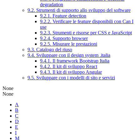
degradation
9.2. Strumenti di supporto allo sviluppo del software
9.2.1. Feature detection
9.2.2. Verificare le feature disponibili con Can I
use
9.2.3. Strumenti e risorse per CSS e JavaScript
9.2.4. Supporto browser
9.2.5. Misurare le prestazioni
9.3. Catalogo del riuso
9.4. Sviluppare con il design system .italia
9.4.1. Il framework Bootstrap Italia
9.4.2. Il kit di sviluppo React
9.4.3. Il kit di sviluppo Angular
9.5. Sviluppare con i modelli di sito e servizi
None
None
A
B
C
D
E
I
M