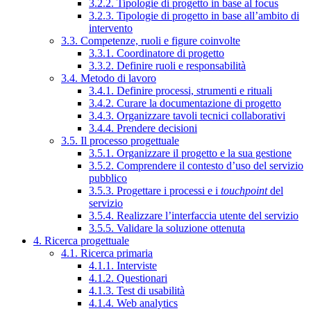
3.2.2. Tipologie di progetto in base al focus
3.2.3. Tipologie di progetto in base all’ambito di
intervento
3.3. Competenze, ruoli e figure coinvolte
3.3.1. Coordinatore di progetto
3.3.2. Definire ruoli e responsabilità
3.4. Metodo di lavoro
3.4.1. Definire processi, strumenti e rituali
3.4.2. Curare la documentazione di progetto
3.4.3. Organizzare tavoli tecnici collaborativi
3.4.4. Prendere decisioni
3.5. Il processo progettuale
3.5.1. Organizzare il progetto e la sua gestione
3.5.2. Comprendere il contesto d’uso del servizio
pubblico
3.5.3. Progettare i processi e i
touchpoint
del
servizio
3.5.4. Realizzare l’interfaccia utente del servizio
3.5.5. Validare la soluzione ottenuta
4. Ricerca progettuale
4.1. Ricerca primaria
4.1.1. Interviste
4.1.2. Questionari
4.1.3. Test di usabilità
4.1.4. Web analytics