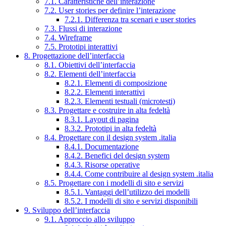
7.1. Caratteristiche dell’interazione
7.2. User stories per definire l’interazione
7.2.1. Differenza tra scenari e user stories
7.3. Flussi di interazione
7.4. Wireframe
7.5. Prototipi interattivi
8. Progettazione dell’interfaccia
8.1. Obiettivi dell’interfaccia
8.2. Elementi dell’interfaccia
8.2.1. Elementi di composizione
8.2.2. Elementi interattivi
8.2.3. Elementi testuali (microtesti)
8.3. Progettare e costruire in alta fedeltà
8.3.1. Layout di pagina
8.3.2. Prototipi in alta fedeltà
8.4. Progettare con il design system .italia
8.4.1. Documentazione
8.4.2. Benefici del design system
8.4.3. Risorse operative
8.4.4. Come contribuire al design system .italia
8.5. Progettare con i modelli di sito e servizi
8.5.1. Vantaggi dell’utilizzo dei modelli
8.5.2. I modelli di sito e servizi disponibili
9. Sviluppo dell’interfaccia
9.1. Approccio allo sviluppo