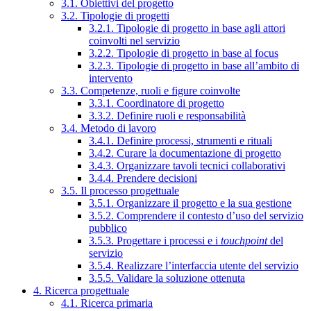
3.1. Obiettivi del progetto
3.2. Tipologie di progetti
3.2.1. Tipologie di progetto in base agli attori
coinvolti nel servizio
3.2.2. Tipologie di progetto in base al focus
3.2.3. Tipologie di progetto in base all’ambito di
intervento
3.3. Competenze, ruoli e figure coinvolte
3.3.1. Coordinatore di progetto
3.3.2. Definire ruoli e responsabilità
3.4. Metodo di lavoro
3.4.1. Definire processi, strumenti e rituali
3.4.2. Curare la documentazione di progetto
3.4.3. Organizzare tavoli tecnici collaborativi
3.4.4. Prendere decisioni
3.5. Il processo progettuale
3.5.1. Organizzare il progetto e la sua gestione
3.5.2. Comprendere il contesto d’uso del servizio
pubblico
3.5.3. Progettare i processi e i
touchpoint
del
servizio
3.5.4. Realizzare l’interfaccia utente del servizio
3.5.5. Validare la soluzione ottenuta
4. Ricerca progettuale
4.1. Ricerca primaria