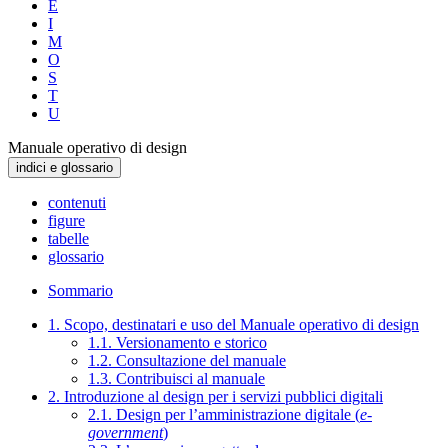
E
I
M
O
S
T
U
Manuale operativo di design
indici e glossario
contenuti
figure
tabelle
glossario
Sommario
1. Scopo, destinatari e uso del Manuale operativo di design
1.1. Versionamento e storico
1.2. Consultazione del manuale
1.3. Contribuisci al manuale
2. Introduzione al design per i servizi pubblici digitali
2.1. Design per l’amministrazione digitale (
e-
government
)