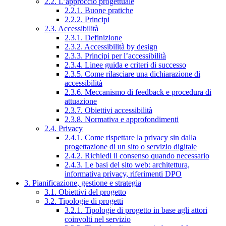
2.2. L’approccio progettuale
2.2.1. Buone pratiche
2.2.2. Principi
2.3. Accessibilità
2.3.1. Definizione
2.3.2. Accessibilità by design
2.3.3. Principi per l’accessibilità
2.3.4. Linee guida e criteri di successo
2.3.5. Come rilasciare una dichiarazione di
accessibilità
2.3.6. Meccanismo di feedback e procedura di
attuazione
2.3.7. Obiettivi accessibilità
2.3.8. Normativa e approfondimenti
2.4. Privacy
2.4.1. Come rispettare la privacy sin dalla
progettazione di un sito o servizio digitale
2.4.2. Richiedi il consenso quando necessario
2.4.3. Le basi del sito web: architettura,
informativa privacy, riferimenti DPO
3. Pianificazione, gestione e strategia
3.1. Obiettivi del progetto
3.2. Tipologie di progetti
3.2.1. Tipologie di progetto in base agli attori
coinvolti nel servizio