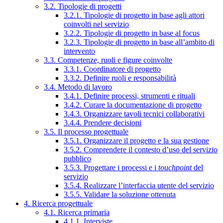
3.2. Tipologie di progetti
3.2.1. Tipologie di progetto in base agli attori
coinvolti nel servizio
3.2.2. Tipologie di progetto in base al focus
3.2.3. Tipologie di progetto in base all’ambito di
intervento
3.3. Competenze, ruoli e figure coinvolte
3.3.1. Coordinatore di progetto
3.3.2. Definire ruoli e responsabilità
3.4. Metodo di lavoro
3.4.1. Definire processi, strumenti e rituali
3.4.2. Curare la documentazione di progetto
3.4.3. Organizzare tavoli tecnici collaborativi
3.4.4. Prendere decisioni
3.5. Il processo progettuale
3.5.1. Organizzare il progetto e la sua gestione
3.5.2. Comprendere il contesto d’uso del servizio
pubblico
3.5.3. Progettare i processi e i
touchpoint
del
servizio
3.5.4. Realizzare l’interfaccia utente del servizio
3.5.5. Validare la soluzione ottenuta
4. Ricerca progettuale
4.1. Ricerca primaria
4.1.1. Interviste