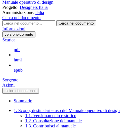
Manuale operativo di design
Progetto:
Designers Italia
Amministrazione:
italia
Cerca nel documento
Cerca nel documento
Informazioni
versione-corrente
Scarica
pdf
html
epub
Sorgente
Azioni
indice dei contenuti
Sommario
1. Scopo, destinatari e uso del Manuale operativo di design
1.1. Versionamento e storico
1.2. Consultazione del manuale
1.3. Contribuisci al manuale