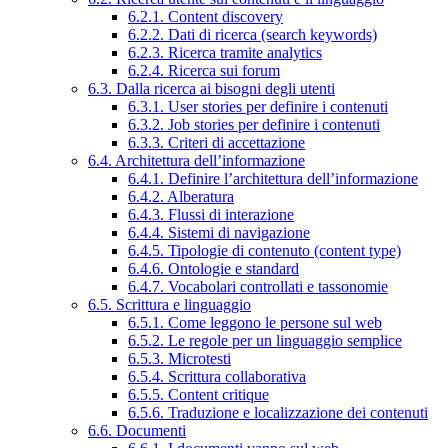
6.2.1. Content discovery
6.2.2. Dati di ricerca (search keywords)
6.2.3. Ricerca tramite analytics
6.2.4. Ricerca sui forum
6.3. Dalla ricerca ai bisogni degli utenti
6.3.1. User stories per definire i contenuti
6.3.2. Job stories per definire i contenuti
6.3.3. Criteri di accettazione
6.4. Architettura dell’informazione
6.4.1. Definire l’architettura dell’informazione
6.4.2. Alberatura
6.4.3. Flussi di interazione
6.4.4. Sistemi di navigazione
6.4.5. Tipologie di contenuto (content type)
6.4.6. Ontologie e standard
6.4.7. Vocabolari controllati e tassonomie
6.5. Scrittura e linguaggio
6.5.1. Come leggono le persone sul web
6.5.2. Le regole per un linguaggio semplice
6.5.3. Microtesti
6.5.4. Scrittura collaborativa
6.5.5. Content critique
6.5.6. Traduzione e localizzazione dei contenuti
6.6. Documenti