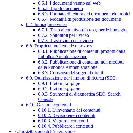
6.6.1. I documenti vanno sul web
6.6.2. Tipi di documenti
6.6.3. Formato di lettura dei documenti elettronici
6.6.4. Modalità di produzione dei documenti
6.7. Immagini e video
6.7.1. Testo alternativo (alt text) per le immagini
6.7.2. Sottotitoli per i video
6.7.3. Trascrizioni per i video
6.8. Proprietà intellettuale e privacy
6.8.1. Pubblicazione di contenuti prodotti dalla
Pubblica Amministrazione
6.8.2. Pubblicazione di contenuti non prodotti
dalla Pubblica Amministrazione
6.8.3. Consenso dei soggetti ritratti
6.9. Ottimizzazione per i motori di ricerca (SEO)
6.9.1. I fattori
on-page
6.9.2. I fattori
off-page
6.9.3. Strumenti di diagnostica SEO: Search
Console
6.10. Gestire i contenuti
6.10.1. L’inventario dei contenuti
6.10.2. Revisionare i contenuti
6.10.3. Migrare i contenuti
6.10.4. Pubblicare i contenuti
7. Progettazione dell’interazione