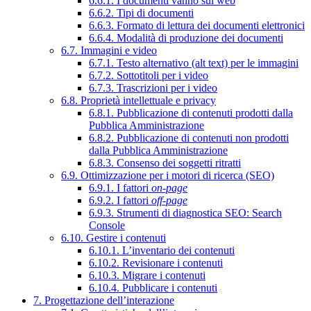
6.6.1. I documenti vanno sul web
6.6.2. Tipi di documenti
6.6.3. Formato di lettura dei documenti elettronici
6.6.4. Modalità di produzione dei documenti
6.7. Immagini e video
6.7.1. Testo alternativo (alt text) per le immagini
6.7.2. Sottotitoli per i video
6.7.3. Trascrizioni per i video
6.8. Proprietà intellettuale e privacy
6.8.1. Pubblicazione di contenuti prodotti dalla
Pubblica Amministrazione
6.8.2. Pubblicazione di contenuti non prodotti
dalla Pubblica Amministrazione
6.8.3. Consenso dei soggetti ritratti
6.9. Ottimizzazione per i motori di ricerca (SEO)
6.9.1. I fattori
on-page
6.9.2. I fattori
off-page
6.9.3. Strumenti di diagnostica SEO: Search
Console
6.10. Gestire i contenuti
6.10.1. L’inventario dei contenuti
6.10.2. Revisionare i contenuti
6.10.3. Migrare i contenuti
6.10.4. Pubblicare i contenuti
7. Progettazione dell’interazione