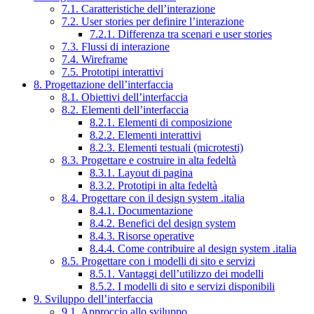
7.1. Caratteristiche dell’interazione
7.2. User stories per definire l’interazione
7.2.1. Differenza tra scenari e user stories
7.3. Flussi di interazione
7.4. Wireframe
7.5. Prototipi interattivi
8. Progettazione dell’interfaccia
8.1. Obiettivi dell’interfaccia
8.2. Elementi dell’interfaccia
8.2.1. Elementi di composizione
8.2.2. Elementi interattivi
8.2.3. Elementi testuali (microtesti)
8.3. Progettare e costruire in alta fedeltà
8.3.1. Layout di pagina
8.3.2. Prototipi in alta fedeltà
8.4. Progettare con il design system .italia
8.4.1. Documentazione
8.4.2. Benefici del design system
8.4.3. Risorse operative
8.4.4. Come contribuire al design system .italia
8.5. Progettare con i modelli di sito e servizi
8.5.1. Vantaggi dell’utilizzo dei modelli
8.5.2. I modelli di sito e servizi disponibili
9. Sviluppo dell’interfaccia
9.1. Approccio allo sviluppo