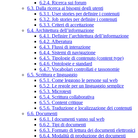
6.2.4. Ricerca sui forum
6.3. Dalla ricerca ai bisogni degli utenti
6.3.1. User stories per definire i contenuti
6.3.2. Job stories per definire i contenuti
6.3.3. Criteri di accettazione
6.4. Architettura dell’informazione
6.4.1. Definire l’architettura dell’informazione
6.4.2. Alberatura
6.4.3. Flussi di interazione
6.4.4. Sistemi di navigazione
6.4.5. Tipologie di contenuto (content type)
6.4.6. Ontologie e standard
6.4.7. Vocabolari controllati e tassonomie
6.5. Scrittura e linguaggio
6.5.1. Come leggono le persone sul web
6.5.2. Le regole per un linguaggio semplice
6.5.3. Microtesti
6.5.4. Scrittura collaborativa
6.5.5. Content critique
6.5.6. Traduzione e localizzazione dei contenuti
6.6. Documenti
6.6.1. I documenti vanno sul web
6.6.2. Tipi di documenti
6.6.3. Formato di lettura dei documenti elettronici
6.6.4. Modalità di produzione dei documenti