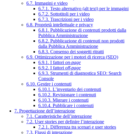
6.7. Immagini e video
6.7.1. Testo alternativo (alt text) per le immagini
6.7.2. Sottotitoli per i video
6.7.3. Trascrizioni per i video
6.8. Proprietà intellettuale e privacy
6.8.1. Pubblicazione di contenuti prodotti dalla
Pubblica Amministrazione
6.8.2. Pubblicazione di contenuti non prodotti
dalla Pubblica Amministrazione
6.8.3. Consenso dei soggetti ritratti
6.9. Ottimizzazione per i motori di ricerca (SEO)
6.9.1. I fattori
on-page
6.9.2. I fattori
off-page
6.9.3. Strumenti di diagnostica SEO: Search
Console
6.10. Gestire i contenuti
6.10.1. L’inventario dei contenuti
6.10.2. Revisionare i contenuti
6.10.3. Migrare i contenuti
6.10.4. Pubblicare i contenuti
7. Progettazione dell’interazione
7.1. Caratteristiche dell’interazione
7.2. User stories per definire l’interazione
7.2.1. Differenza tra scenari e user stories
7.3. Flussi di interazione