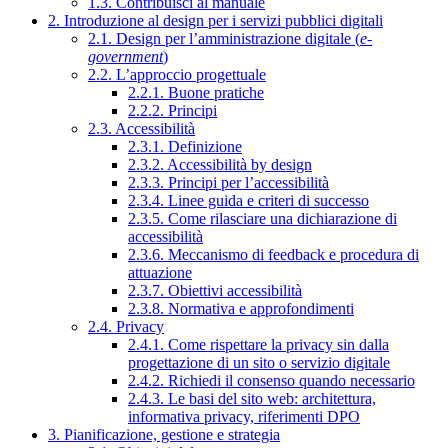
1.3. Contribuisci al manuale
2. Introduzione al design per i servizi pubblici digitali
2.1. Design per l’amministrazione digitale (
e-
government
)
2.2. L’approccio progettuale
2.2.1. Buone pratiche
2.2.2. Principi
2.3. Accessibilità
2.3.1. Definizione
2.3.2. Accessibilità by design
2.3.3. Principi per l’accessibilità
2.3.4. Linee guida e criteri di successo
2.3.5. Come rilasciare una dichiarazione di
accessibilità
2.3.6. Meccanismo di feedback e procedura di
attuazione
2.3.7. Obiettivi accessibilità
2.3.8. Normativa e approfondimenti
2.4. Privacy
2.4.1. Come rispettare la privacy sin dalla
progettazione di un sito o servizio digitale
2.4.2. Richiedi il consenso quando necessario
2.4.3. Le basi del sito web: architettura,
informativa privacy, riferimenti DPO
3. Pianificazione, gestione e strategia