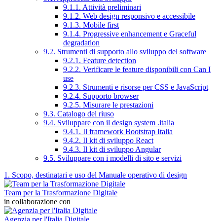
9.1.1. Attività preliminari
9.1.2. Web design responsivo e accessibile
9.1.3. Mobile first
9.1.4. Progressive enhancement e Graceful
degradation
9.2. Strumenti di supporto allo sviluppo del software
9.2.1. Feature detection
9.2.2. Verificare le feature disponibili con Can I
use
9.2.3. Strumenti e risorse per CSS e JavaScript
9.2.4. Supporto browser
9.2.5. Misurare le prestazioni
9.3. Catalogo del riuso
9.4. Sviluppare con il design system .italia
9.4.1. Il framework Bootstrap Italia
9.4.2. Il kit di sviluppo React
9.4.3. Il kit di sviluppo Angular
9.5. Sviluppare con i modelli di sito e servizi
1. Scopo, destinatari e uso del Manuale operativo di design
Team per la Trasformazione Digitale
in collaborazione con
Agenzia per l'Italia Digitale