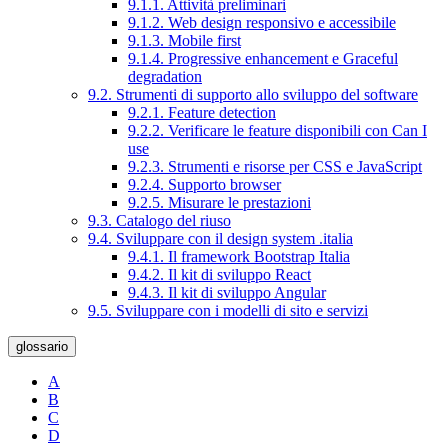
9.1.1. Attività preliminari
9.1.2. Web design responsivo e accessibile
9.1.3. Mobile first
9.1.4. Progressive enhancement e Graceful
degradation
9.2. Strumenti di supporto allo sviluppo del software
9.2.1. Feature detection
9.2.2. Verificare le feature disponibili con Can I
use
9.2.3. Strumenti e risorse per CSS e JavaScript
9.2.4. Supporto browser
9.2.5. Misurare le prestazioni
9.3. Catalogo del riuso
9.4. Sviluppare con il design system .italia
9.4.1. Il framework Bootstrap Italia
9.4.2. Il kit di sviluppo React
9.4.3. Il kit di sviluppo Angular
9.5. Sviluppare con i modelli di sito e servizi
glossario
A
B
C
D