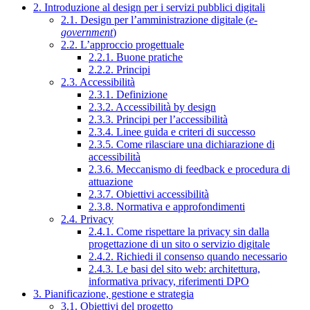
2. Introduzione al design per i servizi pubblici digitali
2.1. Design per l’amministrazione digitale (
e-
government
)
2.2. L’approccio progettuale
2.2.1. Buone pratiche
2.2.2. Principi
2.3. Accessibilità
2.3.1. Definizione
2.3.2. Accessibilità by design
2.3.3. Principi per l’accessibilità
2.3.4. Linee guida e criteri di successo
2.3.5. Come rilasciare una dichiarazione di
accessibilità
2.3.6. Meccanismo di feedback e procedura di
attuazione
2.3.7. Obiettivi accessibilità
2.3.8. Normativa e approfondimenti
2.4. Privacy
2.4.1. Come rispettare la privacy sin dalla
progettazione di un sito o servizio digitale
2.4.2. Richiedi il consenso quando necessario
2.4.3. Le basi del sito web: architettura,
informativa privacy, riferimenti DPO
3. Pianificazione, gestione e strategia
3.1. Obiettivi del progetto