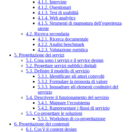
4.1.1. Interviste
4.1.2. Questionari
4.1.3. Test di usabilità
4.1.4. Web analytics
4.1.5. Strumenti di mappatura dell’esperienza
utente
4.2. Ricerca secondaria
4.2.1. Ricerca documentale
4.2.2. Analisi benchmark
4.2.3. Valutazione euristica
5. Progettazione dei servizi
5.1. Cosa sono i servizi e il service design
5.2. Progettare servizi pubblici digitali
5.3. Definire il modello di servizio
5.3.1. Identificare gli attori coinvolti
5.3.2. Formulare la proposta di valore
5.3.3. Inquadrare gli elementi costitutivi del
servizio
5.4. Descrivere il funzionamento del servizio
5.4.1. Mappare l’ecosistema
5.4.2. Rappresentare i flussi di servizio
5.5. Co-progettare le soluzioni
5.5.1. Workshop di co-progettazione
6. Progettazione dei contenuti
6.1. Cos’è il content design