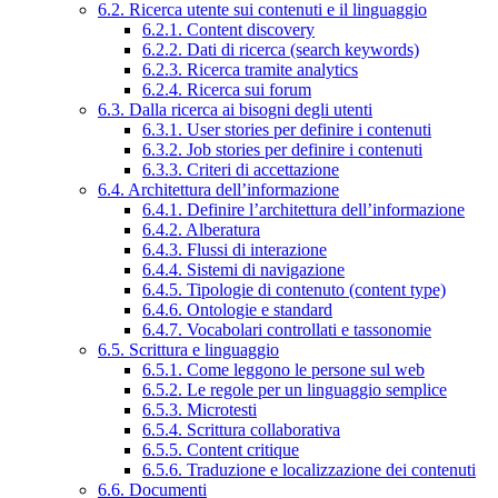
6.2. Ricerca utente sui contenuti e il linguaggio
6.2.1. Content discovery
6.2.2. Dati di ricerca (search keywords)
6.2.3. Ricerca tramite analytics
6.2.4. Ricerca sui forum
6.3. Dalla ricerca ai bisogni degli utenti
6.3.1. User stories per definire i contenuti
6.3.2. Job stories per definire i contenuti
6.3.3. Criteri di accettazione
6.4. Architettura dell’informazione
6.4.1. Definire l’architettura dell’informazione
6.4.2. Alberatura
6.4.3. Flussi di interazione
6.4.4. Sistemi di navigazione
6.4.5. Tipologie di contenuto (content type)
6.4.6. Ontologie e standard
6.4.7. Vocabolari controllati e tassonomie
6.5. Scrittura e linguaggio
6.5.1. Come leggono le persone sul web
6.5.2. Le regole per un linguaggio semplice
6.5.3. Microtesti
6.5.4. Scrittura collaborativa
6.5.5. Content critique
6.5.6. Traduzione e localizzazione dei contenuti
6.6. Documenti