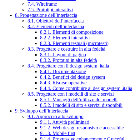
7.4. Wireframe
7.5. Prototipi interattivi
8. Progettazione dell’interfaccia
8.1. Obiettivi dell’interfaccia
8.2. Elementi dell’interfaccia
8.2.1. Elementi di composizione
8.2.2. Elementi interattivi
8.2.3. Elementi testuali (microtesti)
8.3. Progettare e costruire in alta fedeltà
8.3.1. Layout di pagina
8.3.2. Prototipi in alta fedeltà
8.4. Progettare con il design system .italia
8.4.1. Documentazione
8.4.2. Benefici del design system
8.4.3. Risorse operative
8.4.4. Come contribuire al design system .italia
8.5. Progettare con i modelli di sito e servizi
8.5.1. Vantaggi dell’utilizzo dei modelli
8.5.2. I modelli di sito e servizi disponibili
9. Sviluppo dell’interfaccia
9.1. Approccio allo sviluppo
9.1.1. Attività preliminari
9.1.2. Web design responsivo e accessibile
9.1.3. Mobile first
9.1.4. Progressive enhancement e Graceful