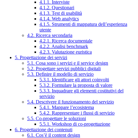
4.1.1. Interviste
4.1.2. Questionari
4.1.3. Test di usabilità
4.1.4. Web analytics
4.1.5. Strumenti di mappatura dell’esperienza
utente
4.2. Ricerca secondaria
4.2.1. Ricerca documentale
4.2.2. Analisi benchmark
4.2.3. Valutazione euristica
5. Progettazione dei servizi
5.1. Cosa sono i servizi e il service design
5.2. Progettare servizi pubblici digitali
5.3. Definire il modello di servizio
5.3.1. Identificare gli attori coinvolti
5.3.2. Formulare la proposta di valore
5.3.3. Inquadrare gli elementi costitutivi del
servizio
5.4. Descrivere il funzionamento del servizio
5.4.1. Mappare l’ecosistema
5.4.2. Rappresentare i flussi di servizio
5.5. Co-progettare le soluzioni
5.5.1. Workshop di co-progettazione
6. Progettazione dei contenuti
6.1. Cos’è il content design