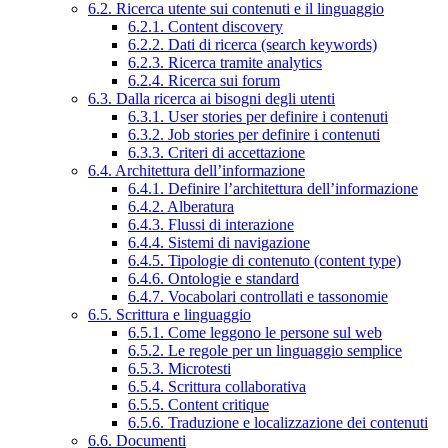
6.2. Ricerca utente sui contenuti e il linguaggio
6.2.1. Content discovery
6.2.2. Dati di ricerca (search keywords)
6.2.3. Ricerca tramite analytics
6.2.4. Ricerca sui forum
6.3. Dalla ricerca ai bisogni degli utenti
6.3.1. User stories per definire i contenuti
6.3.2. Job stories per definire i contenuti
6.3.3. Criteri di accettazione
6.4. Architettura dell’informazione
6.4.1. Definire l’architettura dell’informazione
6.4.2. Alberatura
6.4.3. Flussi di interazione
6.4.4. Sistemi di navigazione
6.4.5. Tipologie di contenuto (content type)
6.4.6. Ontologie e standard
6.4.7. Vocabolari controllati e tassonomie
6.5. Scrittura e linguaggio
6.5.1. Come leggono le persone sul web
6.5.2. Le regole per un linguaggio semplice
6.5.3. Microtesti
6.5.4. Scrittura collaborativa
6.5.5. Content critique
6.5.6. Traduzione e localizzazione dei contenuti
6.6. Documenti