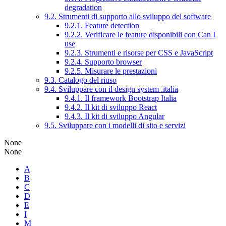
degradation
9.2. Strumenti di supporto allo sviluppo del software
9.2.1. Feature detection
9.2.2. Verificare le feature disponibili con Can I
use
9.2.3. Strumenti e risorse per CSS e JavaScript
9.2.4. Supporto browser
9.2.5. Misurare le prestazioni
9.3. Catalogo del riuso
9.4. Sviluppare con il design system .italia
9.4.1. Il framework Bootstrap Italia
9.4.2. Il kit di sviluppo React
9.4.3. Il kit di sviluppo Angular
9.5. Sviluppare con i modelli di sito e servizi
None
None
A
B
C
D
E
I
M