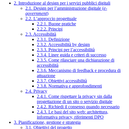
2. Introduzione al design per i servizi pubblici digitali
2.1. Design per l’amministrazione digitale (
e-
government
)
2.2. L’approccio progettuale
2.2.1. Buone pratiche
2.2.2. Principi
2.3. Accessibilità
2.3.1. Definizione
2.3.2. Accessibilità by design
2.3.3. Principi per l’accessibilità
2.3.4. Linee guida e criteri di successo
2.3.5. Come rilasciare una dichiarazione di
accessibilità
2.3.6. Meccanismo di feedback e procedura di
attuazione
2.3.7. Obiettivi accessibilità
2.3.8. Normativa e approfondimenti
2.4. Privacy
2.4.1. Come rispettare la privacy sin dalla
progettazione di un sito o servizio digitale
2.4.2. Richiedi il consenso quando necessario
2.4.3. Le basi del sito web: architettura,
informativa privacy, riferimenti DPO
3. Pianificazione, gestione e strategia
3.1. Obiettivi del progetto