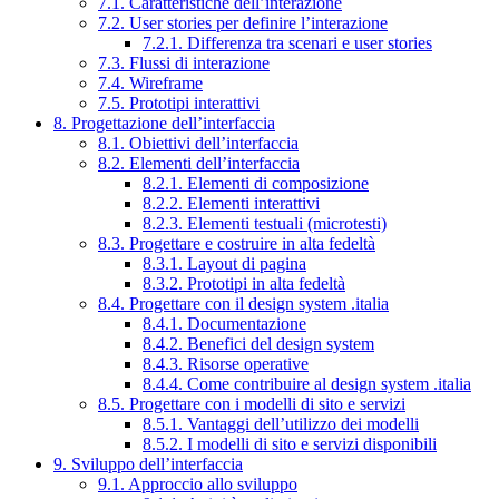
7.1. Caratteristiche dell’interazione
7.2. User stories per definire l’interazione
7.2.1. Differenza tra scenari e user stories
7.3. Flussi di interazione
7.4. Wireframe
7.5. Prototipi interattivi
8. Progettazione dell’interfaccia
8.1. Obiettivi dell’interfaccia
8.2. Elementi dell’interfaccia
8.2.1. Elementi di composizione
8.2.2. Elementi interattivi
8.2.3. Elementi testuali (microtesti)
8.3. Progettare e costruire in alta fedeltà
8.3.1. Layout di pagina
8.3.2. Prototipi in alta fedeltà
8.4. Progettare con il design system .italia
8.4.1. Documentazione
8.4.2. Benefici del design system
8.4.3. Risorse operative
8.4.4. Come contribuire al design system .italia
8.5. Progettare con i modelli di sito e servizi
8.5.1. Vantaggi dell’utilizzo dei modelli
8.5.2. I modelli di sito e servizi disponibili
9. Sviluppo dell’interfaccia
9.1. Approccio allo sviluppo