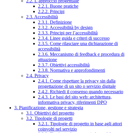
2.2. L’approccio progettuale
2.2.1. Buone pratiche
2.2.2. Principi
2.3. Accessibilità
2.3.1. Definizione
2.3.2. Accessibilità by design
2.3.3. Principi per l’accessibilità
2.3.4. Linee guida e criteri di successo
2.3.5. Come rilasciare una dichiarazione di
accessibilità
2.3.6. Meccanismo di feedback e procedura di
attuazione
2.3.7. Obiettivi accessibilità
2.3.8. Normativa e approfondimenti
2.4. Privacy
2.4.1. Come rispettare la privacy sin dalla
progettazione di un sito o servizio digitale
2.4.2. Richiedi il consenso quando necessario
2.4.3. Le basi del sito web: architettura,
informativa privacy, riferimenti DPO
3. Pianificazione, gestione e strategia
3.1. Obiettivi del progetto
3.2. Tipologie di progetti
3.2.1. Tipologie di progetto in base agli attori
coinvolti nel servizio