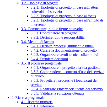
3.2. Tipologie di progetti
3.2.1. Tipologie di progetto in base agli attori
coinvolti nel servizio
3.2.2. Tipologie di progetto in base al focus
3.2.3. Tipologie di progetto in base all’ambito di
intervento
3.3. Competenze, ruoli e figure coinvolte
3.3.1. Coordinatore di progetto
3.3.2. Definire ruoli e responsabilità
3.4. Metodo di lavoro
3.4.1. Definire processi, strumenti e rituali
3.4.2. Curare la documentazione di progetto
3.4.3. Organizzare tavoli tecnici collaborativi
3.4.4. Prendere decisioni
3.5. Il processo progettuale
3.5.1. Organizzare il progetto e la sua gestione
3.5.2. Comprendere il contesto d’uso del servizio
pubblico
3.5.3. Progettare i processi e i
touchpoint
del
servizio
3.5.4. Realizzare l’interfaccia utente del servizio
3.5.5. Validare la soluzione ottenuta
4. Ricerca progettuale
4.1. Ricerca primaria
4.1.1. Interviste