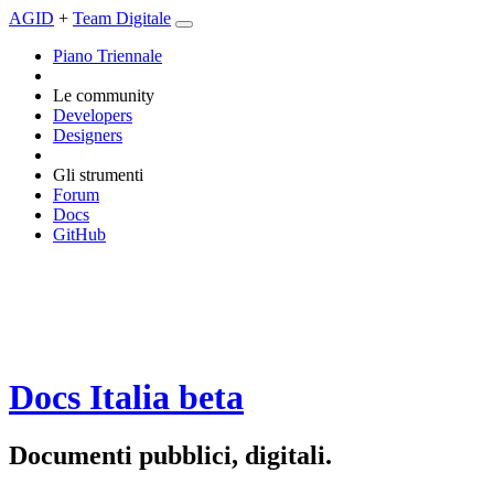
AGID
+
Team Digitale
Piano Triennale
Le community
Developers
Designers
Gli strumenti
Forum
Docs
GitHub
Docs Italia
beta
Documenti pubblici, digitali.