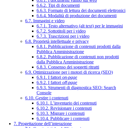
6.6.1. I documenti vanno sul web
6.6.2. Tipi di documenti
6.6.3. Formato di lettura dei documenti elettronici
6.6.4. Modalità di produzione dei documenti
6.7. Immagini e video
6.7.1. Testo alternativo (alt text) per le immagini
6.7.2. Sottotitoli per i video
6.7.3. Trascrizioni per i video
6.8. Proprietà intellettuale e privacy
6.8.1. Pubblicazione di contenuti prodotti dalla
Pubblica Amministrazione
6.8.2. Pubblicazione di contenuti non prodotti
dalla Pubblica Amministrazione
6.8.3. Consenso dei soggetti ritratti
6.9. Ottimizzazione per i motori di ricerca (SEO)
6.9.1. I fattori
on-page
6.9.2. I fattori
off-page
6.9.3. Strumenti di diagnostica SEO: Search
Console
6.10. Gestire i contenuti
6.10.1. L’inventario dei contenuti
6.10.2. Revisionare i contenuti
6.10.3. Migrare i contenuti
6.10.4. Pubblicare i contenuti
7. Progettazione dell’interazione