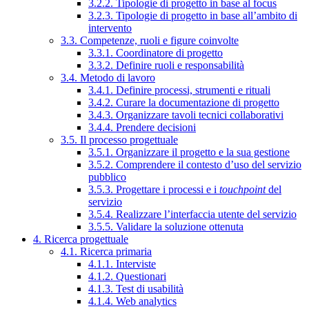
3.2.2. Tipologie di progetto in base al focus
3.2.3. Tipologie di progetto in base all’ambito di
intervento
3.3. Competenze, ruoli e figure coinvolte
3.3.1. Coordinatore di progetto
3.3.2. Definire ruoli e responsabilità
3.4. Metodo di lavoro
3.4.1. Definire processi, strumenti e rituali
3.4.2. Curare la documentazione di progetto
3.4.3. Organizzare tavoli tecnici collaborativi
3.4.4. Prendere decisioni
3.5. Il processo progettuale
3.5.1. Organizzare il progetto e la sua gestione
3.5.2. Comprendere il contesto d’uso del servizio
pubblico
3.5.3. Progettare i processi e i
touchpoint
del
servizio
3.5.4. Realizzare l’interfaccia utente del servizio
3.5.5. Validare la soluzione ottenuta
4. Ricerca progettuale
4.1. Ricerca primaria
4.1.1. Interviste
4.1.2. Questionari
4.1.3. Test di usabilità
4.1.4. Web analytics