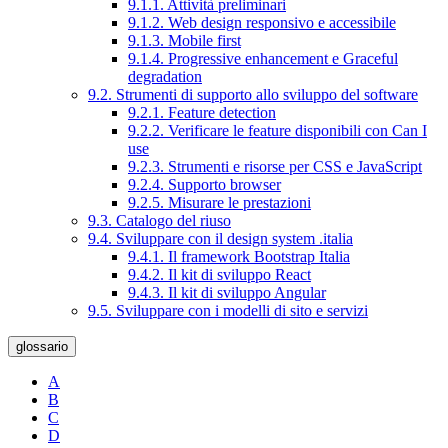
9.1.1. Attività preliminari
9.1.2. Web design responsivo e accessibile
9.1.3. Mobile first
9.1.4. Progressive enhancement e Graceful
degradation
9.2. Strumenti di supporto allo sviluppo del software
9.2.1. Feature detection
9.2.2. Verificare le feature disponibili con Can I
use
9.2.3. Strumenti e risorse per CSS e JavaScript
9.2.4. Supporto browser
9.2.5. Misurare le prestazioni
9.3. Catalogo del riuso
9.4. Sviluppare con il design system .italia
9.4.1. Il framework Bootstrap Italia
9.4.2. Il kit di sviluppo React
9.4.3. Il kit di sviluppo Angular
9.5. Sviluppare con i modelli di sito e servizi
glossario
A
B
C
D