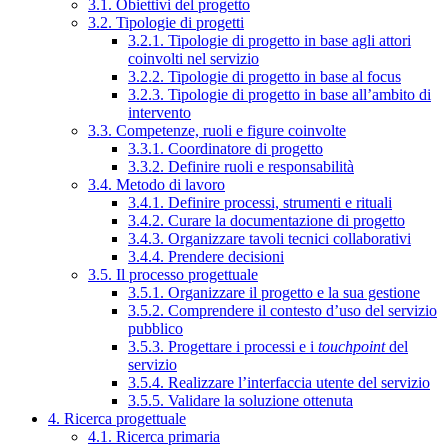
3.1. Obiettivi del progetto
3.2. Tipologie di progetti
3.2.1. Tipologie di progetto in base agli attori
coinvolti nel servizio
3.2.2. Tipologie di progetto in base al focus
3.2.3. Tipologie di progetto in base all’ambito di
intervento
3.3. Competenze, ruoli e figure coinvolte
3.3.1. Coordinatore di progetto
3.3.2. Definire ruoli e responsabilità
3.4. Metodo di lavoro
3.4.1. Definire processi, strumenti e rituali
3.4.2. Curare la documentazione di progetto
3.4.3. Organizzare tavoli tecnici collaborativi
3.4.4. Prendere decisioni
3.5. Il processo progettuale
3.5.1. Organizzare il progetto e la sua gestione
3.5.2. Comprendere il contesto d’uso del servizio
pubblico
3.5.3. Progettare i processi e i
touchpoint
del
servizio
3.5.4. Realizzare l’interfaccia utente del servizio
3.5.5. Validare la soluzione ottenuta
4. Ricerca progettuale
4.1. Ricerca primaria