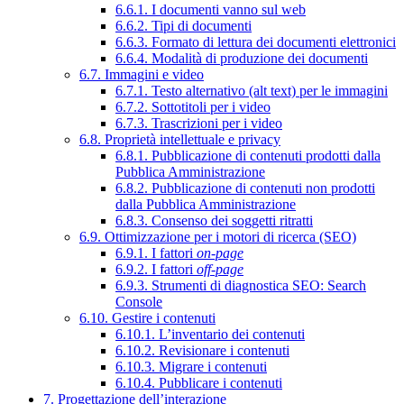
6.6.1. I documenti vanno sul web
6.6.2. Tipi di documenti
6.6.3. Formato di lettura dei documenti elettronici
6.6.4. Modalità di produzione dei documenti
6.7. Immagini e video
6.7.1. Testo alternativo (alt text) per le immagini
6.7.2. Sottotitoli per i video
6.7.3. Trascrizioni per i video
6.8. Proprietà intellettuale e privacy
6.8.1. Pubblicazione di contenuti prodotti dalla
Pubblica Amministrazione
6.8.2. Pubblicazione di contenuti non prodotti
dalla Pubblica Amministrazione
6.8.3. Consenso dei soggetti ritratti
6.9. Ottimizzazione per i motori di ricerca (SEO)
6.9.1. I fattori
on-page
6.9.2. I fattori
off-page
6.9.3. Strumenti di diagnostica SEO: Search
Console
6.10. Gestire i contenuti
6.10.1. L’inventario dei contenuti
6.10.2. Revisionare i contenuti
6.10.3. Migrare i contenuti
6.10.4. Pubblicare i contenuti
7. Progettazione dell’interazione