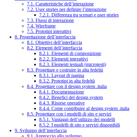
7.1. Caratteristiche dell’interazione
7.2. User stories per definire l’interazione
7.2.1. Differenza tra scenari e user stories
7.3. Flussi di interazione
7.4. Wireframe
7.5. Prototipi interattivi
8. Progettazione dell’interfaccia
8.1. Obiettivi dell’interfaccia
8.2. Elementi dell’interfaccia
8.2.1. Elementi di composizione
8.2.2. Elementi interattivi
8.2.3. Elementi testuali (microtesti)
8.3. Progettare e costruire in alta fedeltà
8.3.1. Layout di pagina
8.3.2. Prototipi in alta fedeltà
8.4. Progettare con il design system .italia
8.4.1. Documentazione
8.4.2. Benefici del design system
8.4.3. Risorse operative
8.4.4. Come contribuire al design system .italia
8.5. Progettare con i modelli di sito e servizi
8.5.1. Vantaggi dell’utilizzo dei modelli
8.5.2. I modelli di sito e servizi disponibili
9. Sviluppo dell’interfaccia
9.1. Approccio allo sviluppo