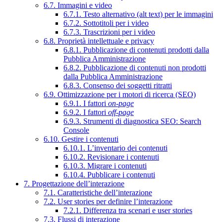
6.7. Immagini e video
6.7.1. Testo alternativo (alt text) per le immagini
6.7.2. Sottotitoli per i video
6.7.3. Trascrizioni per i video
6.8. Proprietà intellettuale e privacy
6.8.1. Pubblicazione di contenuti prodotti dalla
Pubblica Amministrazione
6.8.2. Pubblicazione di contenuti non prodotti
dalla Pubblica Amministrazione
6.8.3. Consenso dei soggetti ritratti
6.9. Ottimizzazione per i motori di ricerca (SEO)
6.9.1. I fattori
on-page
6.9.2. I fattori
off-page
6.9.3. Strumenti di diagnostica SEO: Search
Console
6.10. Gestire i contenuti
6.10.1. L’inventario dei contenuti
6.10.2. Revisionare i contenuti
6.10.3. Migrare i contenuti
6.10.4. Pubblicare i contenuti
7. Progettazione dell’interazione
7.1. Caratteristiche dell’interazione
7.2. User stories per definire l’interazione
7.2.1. Differenza tra scenari e user stories
7.3. Flussi di interazione