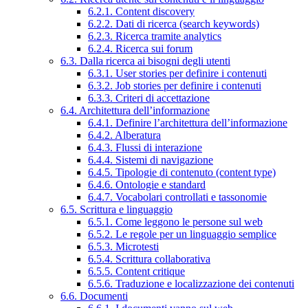
6.2.1. Content discovery
6.2.2. Dati di ricerca (search keywords)
6.2.3. Ricerca tramite analytics
6.2.4. Ricerca sui forum
6.3. Dalla ricerca ai bisogni degli utenti
6.3.1. User stories per definire i contenuti
6.3.2. Job stories per definire i contenuti
6.3.3. Criteri di accettazione
6.4. Architettura dell’informazione
6.4.1. Definire l’architettura dell’informazione
6.4.2. Alberatura
6.4.3. Flussi di interazione
6.4.4. Sistemi di navigazione
6.4.5. Tipologie di contenuto (content type)
6.4.6. Ontologie e standard
6.4.7. Vocabolari controllati e tassonomie
6.5. Scrittura e linguaggio
6.5.1. Come leggono le persone sul web
6.5.2. Le regole per un linguaggio semplice
6.5.3. Microtesti
6.5.4. Scrittura collaborativa
6.5.5. Content critique
6.5.6. Traduzione e localizzazione dei contenuti
6.6. Documenti