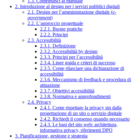
1.3. Contribuisci al manuale
2. Introduzione al design per i servizi pubblici digitali
2.1. Design per l’amministrazione digitale (
e-
government
)
2.2. L’approccio progettuale
2.2.1. Buone pratiche
2.2.2. Principi
2.3. Accessibilità
2.3.1. Definizione
2.3.2. Accessibilità by design
2.3.3. Principi per l’accessibilità
2.3.4. Linee guida e criteri di successo
2.3.5. Come rilasciare una dichiarazione di
accessibilità
2.3.6. Meccanismo di feedback e procedura di
attuazione
2.3.7. Obiettivi accessibilità
2.3.8. Normativa e approfondimenti
2.4. Privacy
2.4.1. Come rispettare la privacy sin dalla
progettazione di un sito o servizio digitale
2.4.2. Richiedi il consenso quando necessario
2.4.3. Le basi del sito web: architettura,
informativa privacy, riferimenti DPO
3. Pianificazione, gestione e strategia