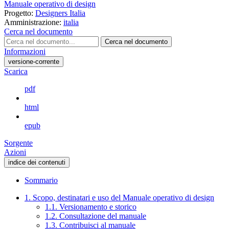
Manuale operativo di design
Progetto:
Designers Italia
Amministrazione:
italia
Cerca nel documento
Cerca nel documento
Informazioni
versione-corrente
Scarica
pdf
html
epub
Sorgente
Azioni
indice dei contenuti
Sommario
1. Scopo, destinatari e uso del Manuale operativo di design
1.1. Versionamento e storico
1.2. Consultazione del manuale
1.3. Contribuisci al manuale