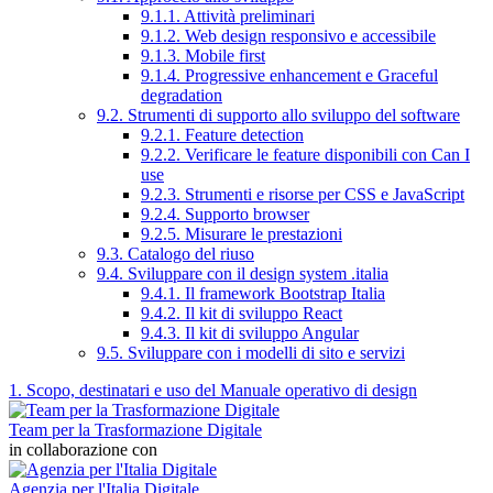
9.1.1. Attività preliminari
9.1.2. Web design responsivo e accessibile
9.1.3. Mobile first
9.1.4. Progressive enhancement e Graceful
degradation
9.2. Strumenti di supporto allo sviluppo del software
9.2.1. Feature detection
9.2.2. Verificare le feature disponibili con Can I
use
9.2.3. Strumenti e risorse per CSS e JavaScript
9.2.4. Supporto browser
9.2.5. Misurare le prestazioni
9.3. Catalogo del riuso
9.4. Sviluppare con il design system .italia
9.4.1. Il framework Bootstrap Italia
9.4.2. Il kit di sviluppo React
9.4.3. Il kit di sviluppo Angular
9.5. Sviluppare con i modelli di sito e servizi
1. Scopo, destinatari e uso del Manuale operativo di design
Team per la Trasformazione Digitale
in collaborazione con
Agenzia per l'Italia Digitale