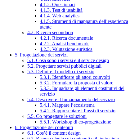
4.1.2. Questionari
4.1.3. Test di usabilità
4.1.4. Web analytics
4.1.5. Strumenti di mappatura dell’esperienza
utente
4.2. Ricerca secondaria
4.2.1. Ricerca documentale
4.2.2. Analisi benchmark
4.2.3. Valutazione euristica
5. Progettazione dei servizi
5.1. Cosa sono i servizi e il service design
5.2. Progettare servizi pubblici digitali
5.3. Definire il modello di servizio
5.3.1. Identificare gli attori coinvolti
5.3.2. Formulare la proposta di valore
5.3.3. Inquadrare gli elementi costitutivi del
servizio
5.4. Descrivere il funzionamento del servizio
5.4.1. Mappare l’ecosistema
5.4.2. Rappresentare i flussi di servizio
5.5. Co-progettare le soluzioni
5.5.1. Workshop di co-progettazione
6. Progettazione dei contenuti
6.1. Cos’è il content design
6.2. Ricerca utente sui contenuti e il linguaggio