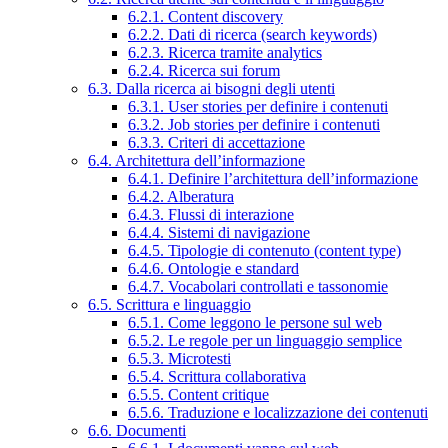
6.2.1. Content discovery
6.2.2. Dati di ricerca (search keywords)
6.2.3. Ricerca tramite analytics
6.2.4. Ricerca sui forum
6.3. Dalla ricerca ai bisogni degli utenti
6.3.1. User stories per definire i contenuti
6.3.2. Job stories per definire i contenuti
6.3.3. Criteri di accettazione
6.4. Architettura dell’informazione
6.4.1. Definire l’architettura dell’informazione
6.4.2. Alberatura
6.4.3. Flussi di interazione
6.4.4. Sistemi di navigazione
6.4.5. Tipologie di contenuto (content type)
6.4.6. Ontologie e standard
6.4.7. Vocabolari controllati e tassonomie
6.5. Scrittura e linguaggio
6.5.1. Come leggono le persone sul web
6.5.2. Le regole per un linguaggio semplice
6.5.3. Microtesti
6.5.4. Scrittura collaborativa
6.5.5. Content critique
6.5.6. Traduzione e localizzazione dei contenuti
6.6. Documenti