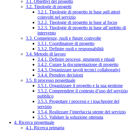
3.1. Obiettivi del progetto
3.2. Tipologie di progetti
3.2.1. Tipologie di progetto in base agli attori
coinvolti nel servizio
3.2.2. Tipologie di progetto in base al focus
3.2.3. Tipologie di progetto in base all’ambito di
intervento
3.3. Competenze, ruoli e figure coinvolte
3.3.1. Coordinatore di progetto
3.3.2. Definire ruoli e responsabilità
3.4. Metodo di lavoro
3.4.1. Definire processi, strumenti e rituali
3.4.2. Curare la documentazione di progetto
3.4.3. Organizzare tavoli tecnici collaborativi
3.4.4. Prendere decisioni
3.5. Il processo progettuale
3.5.1. Organizzare il progetto e la sua gestione
3.5.2. Comprendere il contesto d’uso del servizio
pubblico
3.5.3. Progettare i processi e i
touchpoint
del
servizio
3.5.4. Realizzare l’interfaccia utente del servizio
3.5.5. Validare la soluzione ottenuta
4. Ricerca progettuale
4.1. Ricerca primaria