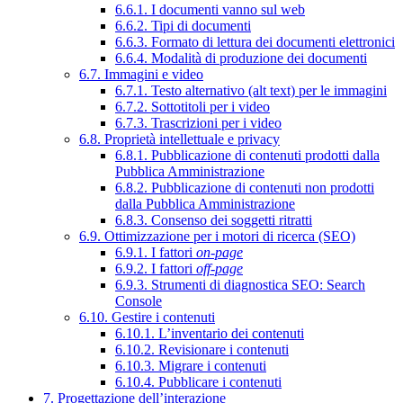
6.6.1. I documenti vanno sul web
6.6.2. Tipi di documenti
6.6.3. Formato di lettura dei documenti elettronici
6.6.4. Modalità di produzione dei documenti
6.7. Immagini e video
6.7.1. Testo alternativo (alt text) per le immagini
6.7.2. Sottotitoli per i video
6.7.3. Trascrizioni per i video
6.8. Proprietà intellettuale e privacy
6.8.1. Pubblicazione di contenuti prodotti dalla
Pubblica Amministrazione
6.8.2. Pubblicazione di contenuti non prodotti
dalla Pubblica Amministrazione
6.8.3. Consenso dei soggetti ritratti
6.9. Ottimizzazione per i motori di ricerca (SEO)
6.9.1. I fattori
on-page
6.9.2. I fattori
off-page
6.9.3. Strumenti di diagnostica SEO: Search
Console
6.10. Gestire i contenuti
6.10.1. L’inventario dei contenuti
6.10.2. Revisionare i contenuti
6.10.3. Migrare i contenuti
6.10.4. Pubblicare i contenuti
7. Progettazione dell’interazione