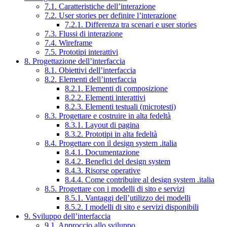
7.1. Caratteristiche dell’interazione
7.2. User stories per definire l’interazione
7.2.1. Differenza tra scenari e user stories
7.3. Flussi di interazione
7.4. Wireframe
7.5. Prototipi interattivi
8. Progettazione dell’interfaccia
8.1. Obiettivi dell’interfaccia
8.2. Elementi dell’interfaccia
8.2.1. Elementi di composizione
8.2.2. Elementi interattivi
8.2.3. Elementi testuali (microtesti)
8.3. Progettare e costruire in alta fedeltà
8.3.1. Layout di pagina
8.3.2. Prototipi in alta fedeltà
8.4. Progettare con il design system .italia
8.4.1. Documentazione
8.4.2. Benefici del design system
8.4.3. Risorse operative
8.4.4. Come contribuire al design system .italia
8.5. Progettare con i modelli di sito e servizi
8.5.1. Vantaggi dell’utilizzo dei modelli
8.5.2. I modelli di sito e servizi disponibili
9. Sviluppo dell’interfaccia
9.1. Approccio allo sviluppo