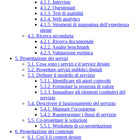
4.1.1. Interviste
4.1.2. Questionari
4.1.3. Test di usabilità
4.1.4. Web analytics
4.1.5. Strumenti di mappatura dell’esperienza
utente
4.2. Ricerca secondaria
4.2.1. Ricerca documentale
4.2.2. Analisi benchmark
4.2.3. Valutazione euristica
5. Progettazione dei servizi
5.1. Cosa sono i servizi e il service design
5.2. Progettare servizi pubblici digitali
5.3. Definire il modello di servizio
5.3.1. Identificare gli attori coinvolti
5.3.2. Formulare la proposta di valore
5.3.3. Inquadrare gli elementi costitutivi del
servizio
5.4. Descrivere il funzionamento del servizio
5.4.1. Mappare l’ecosistema
5.4.2. Rappresentare i flussi di servizio
5.5. Co-progettare le soluzioni
5.5.1. Workshop di co-progettazione
6. Progettazione dei contenuti
6.1. Cos’è il content design