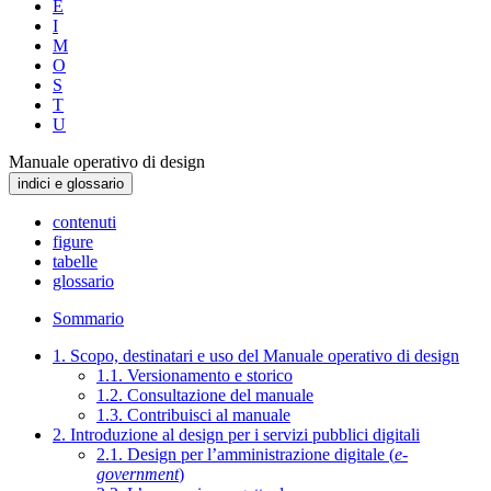
E
I
M
O
S
T
U
Manuale operativo di design
indici e glossario
contenuti
figure
tabelle
glossario
Sommario
1. Scopo, destinatari e uso del Manuale operativo di design
1.1. Versionamento e storico
1.2. Consultazione del manuale
1.3. Contribuisci al manuale
2. Introduzione al design per i servizi pubblici digitali
2.1. Design per l’amministrazione digitale (
e-
government
)