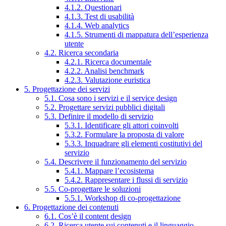
4.1.2. Questionari
4.1.3. Test di usabilità
4.1.4. Web analytics
4.1.5. Strumenti di mappatura dell’esperienza
utente
4.2. Ricerca secondaria
4.2.1. Ricerca documentale
4.2.2. Analisi benchmark
4.2.3. Valutazione euristica
5. Progettazione dei servizi
5.1. Cosa sono i servizi e il service design
5.2. Progettare servizi pubblici digitali
5.3. Definire il modello di servizio
5.3.1. Identificare gli attori coinvolti
5.3.2. Formulare la proposta di valore
5.3.3. Inquadrare gli elementi costitutivi del
servizio
5.4. Descrivere il funzionamento del servizio
5.4.1. Mappare l’ecosistema
5.4.2. Rappresentare i flussi di servizio
5.5. Co-progettare le soluzioni
5.5.1. Workshop di co-progettazione
6. Progettazione dei contenuti
6.1. Cos’è il content design
6.2. Ricerca utente sui contenuti e il linguaggio