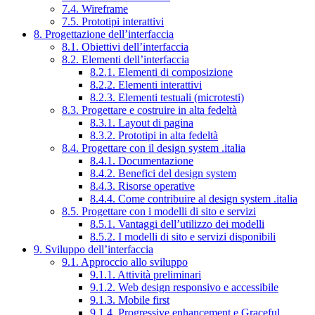
7.4. Wireframe
7.5. Prototipi interattivi
8. Progettazione dell’interfaccia
8.1. Obiettivi dell’interfaccia
8.2. Elementi dell’interfaccia
8.2.1. Elementi di composizione
8.2.2. Elementi interattivi
8.2.3. Elementi testuali (microtesti)
8.3. Progettare e costruire in alta fedeltà
8.3.1. Layout di pagina
8.3.2. Prototipi in alta fedeltà
8.4. Progettare con il design system .italia
8.4.1. Documentazione
8.4.2. Benefici del design system
8.4.3. Risorse operative
8.4.4. Come contribuire al design system .italia
8.5. Progettare con i modelli di sito e servizi
8.5.1. Vantaggi dell’utilizzo dei modelli
8.5.2. I modelli di sito e servizi disponibili
9. Sviluppo dell’interfaccia
9.1. Approccio allo sviluppo
9.1.1. Attività preliminari
9.1.2. Web design responsivo e accessibile
9.1.3. Mobile first
9.1.4. Progressive enhancement e Graceful