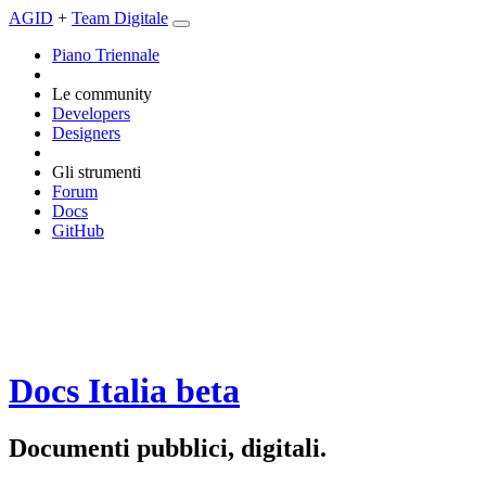
AGID
+
Team Digitale
Piano Triennale
Le community
Developers
Designers
Gli strumenti
Forum
Docs
GitHub
Docs Italia
beta
Documenti pubblici, digitali.