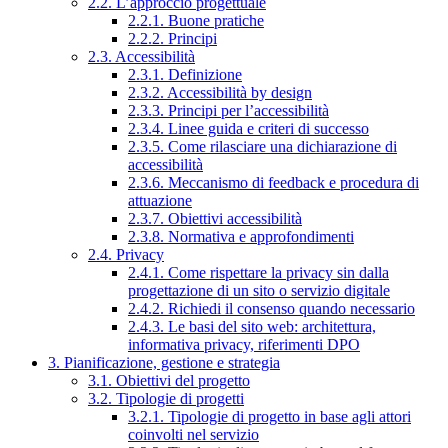
2.2. L’approccio progettuale
2.2.1. Buone pratiche
2.2.2. Principi
2.3. Accessibilità
2.3.1. Definizione
2.3.2. Accessibilità by design
2.3.3. Principi per l’accessibilità
2.3.4. Linee guida e criteri di successo
2.3.5. Come rilasciare una dichiarazione di
accessibilità
2.3.6. Meccanismo di feedback e procedura di
attuazione
2.3.7. Obiettivi accessibilità
2.3.8. Normativa e approfondimenti
2.4. Privacy
2.4.1. Come rispettare la privacy sin dalla
progettazione di un sito o servizio digitale
2.4.2. Richiedi il consenso quando necessario
2.4.3. Le basi del sito web: architettura,
informativa privacy, riferimenti DPO
3. Pianificazione, gestione e strategia
3.1. Obiettivi del progetto
3.2. Tipologie di progetti
3.2.1. Tipologie di progetto in base agli attori
coinvolti nel servizio