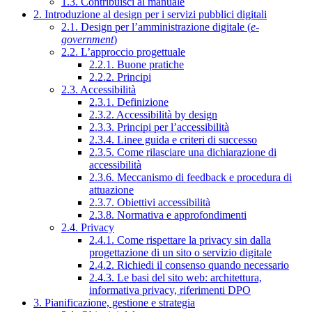
1.3. Contribuisci al manuale
2. Introduzione al design per i servizi pubblici digitali
2.1. Design per l’amministrazione digitale (
e-
government
)
2.2. L’approccio progettuale
2.2.1. Buone pratiche
2.2.2. Principi
2.3. Accessibilità
2.3.1. Definizione
2.3.2. Accessibilità by design
2.3.3. Principi per l’accessibilità
2.3.4. Linee guida e criteri di successo
2.3.5. Come rilasciare una dichiarazione di
accessibilità
2.3.6. Meccanismo di feedback e procedura di
attuazione
2.3.7. Obiettivi accessibilità
2.3.8. Normativa e approfondimenti
2.4. Privacy
2.4.1. Come rispettare la privacy sin dalla
progettazione di un sito o servizio digitale
2.4.2. Richiedi il consenso quando necessario
2.4.3. Le basi del sito web: architettura,
informativa privacy, riferimenti DPO
3. Pianificazione, gestione e strategia