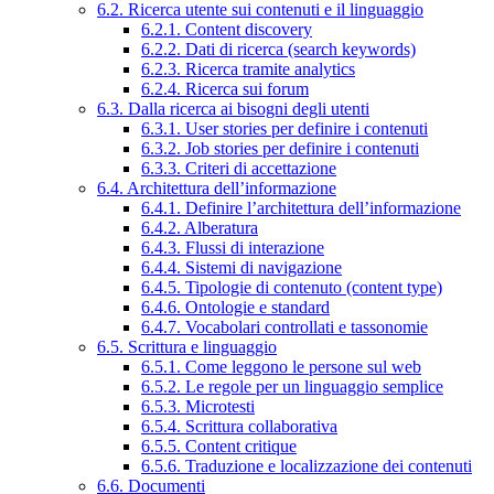
6.2. Ricerca utente sui contenuti e il linguaggio
6.2.1. Content discovery
6.2.2. Dati di ricerca (search keywords)
6.2.3. Ricerca tramite analytics
6.2.4. Ricerca sui forum
6.3. Dalla ricerca ai bisogni degli utenti
6.3.1. User stories per definire i contenuti
6.3.2. Job stories per definire i contenuti
6.3.3. Criteri di accettazione
6.4. Architettura dell’informazione
6.4.1. Definire l’architettura dell’informazione
6.4.2. Alberatura
6.4.3. Flussi di interazione
6.4.4. Sistemi di navigazione
6.4.5. Tipologie di contenuto (content type)
6.4.6. Ontologie e standard
6.4.7. Vocabolari controllati e tassonomie
6.5. Scrittura e linguaggio
6.5.1. Come leggono le persone sul web
6.5.2. Le regole per un linguaggio semplice
6.5.3. Microtesti
6.5.4. Scrittura collaborativa
6.5.5. Content critique
6.5.6. Traduzione e localizzazione dei contenuti
6.6. Documenti