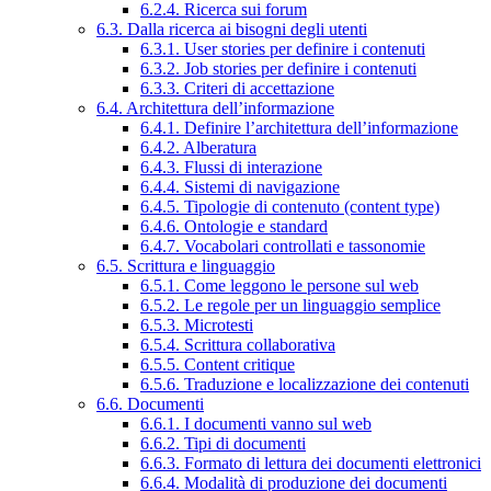
6.2.4. Ricerca sui forum
6.3. Dalla ricerca ai bisogni degli utenti
6.3.1. User stories per definire i contenuti
6.3.2. Job stories per definire i contenuti
6.3.3. Criteri di accettazione
6.4. Architettura dell’informazione
6.4.1. Definire l’architettura dell’informazione
6.4.2. Alberatura
6.4.3. Flussi di interazione
6.4.4. Sistemi di navigazione
6.4.5. Tipologie di contenuto (content type)
6.4.6. Ontologie e standard
6.4.7. Vocabolari controllati e tassonomie
6.5. Scrittura e linguaggio
6.5.1. Come leggono le persone sul web
6.5.2. Le regole per un linguaggio semplice
6.5.3. Microtesti
6.5.4. Scrittura collaborativa
6.5.5. Content critique
6.5.6. Traduzione e localizzazione dei contenuti
6.6. Documenti
6.6.1. I documenti vanno sul web
6.6.2. Tipi di documenti
6.6.3. Formato di lettura dei documenti elettronici
6.6.4. Modalità di produzione dei documenti