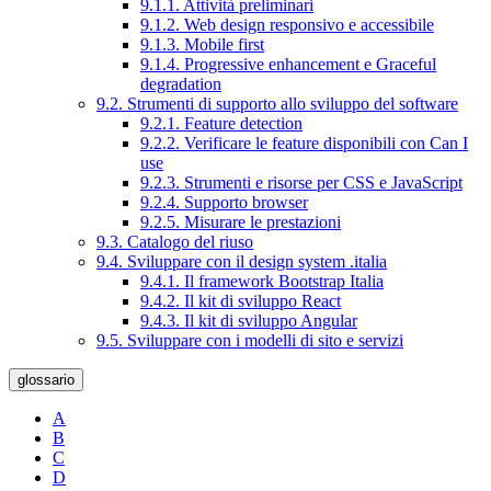
9.1.1. Attività preliminari
9.1.2. Web design responsivo e accessibile
9.1.3. Mobile first
9.1.4. Progressive enhancement e Graceful
degradation
9.2. Strumenti di supporto allo sviluppo del software
9.2.1. Feature detection
9.2.2. Verificare le feature disponibili con Can I
use
9.2.3. Strumenti e risorse per CSS e JavaScript
9.2.4. Supporto browser
9.2.5. Misurare le prestazioni
9.3. Catalogo del riuso
9.4. Sviluppare con il design system .italia
9.4.1. Il framework Bootstrap Italia
9.4.2. Il kit di sviluppo React
9.4.3. Il kit di sviluppo Angular
9.5. Sviluppare con i modelli di sito e servizi
glossario
A
B
C
D