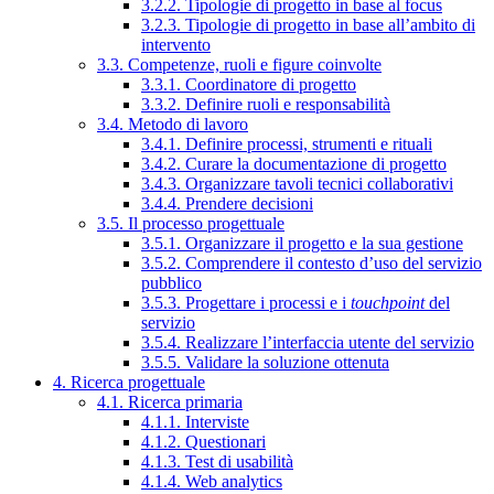
3.2.2. Tipologie di progetto in base al focus
3.2.3. Tipologie di progetto in base all’ambito di
intervento
3.3. Competenze, ruoli e figure coinvolte
3.3.1. Coordinatore di progetto
3.3.2. Definire ruoli e responsabilità
3.4. Metodo di lavoro
3.4.1. Definire processi, strumenti e rituali
3.4.2. Curare la documentazione di progetto
3.4.3. Organizzare tavoli tecnici collaborativi
3.4.4. Prendere decisioni
3.5. Il processo progettuale
3.5.1. Organizzare il progetto e la sua gestione
3.5.2. Comprendere il contesto d’uso del servizio
pubblico
3.5.3. Progettare i processi e i
touchpoint
del
servizio
3.5.4. Realizzare l’interfaccia utente del servizio
3.5.5. Validare la soluzione ottenuta
4. Ricerca progettuale
4.1. Ricerca primaria
4.1.1. Interviste
4.1.2. Questionari
4.1.3. Test di usabilità
4.1.4. Web analytics