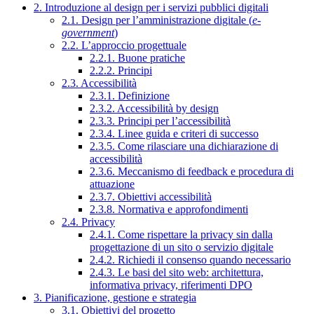
2. Introduzione al design per i servizi pubblici digitali
2.1. Design per l’amministrazione digitale (
e-
government
)
2.2. L’approccio progettuale
2.2.1. Buone pratiche
2.2.2. Principi
2.3. Accessibilità
2.3.1. Definizione
2.3.2. Accessibilità by design
2.3.3. Principi per l’accessibilità
2.3.4. Linee guida e criteri di successo
2.3.5. Come rilasciare una dichiarazione di
accessibilità
2.3.6. Meccanismo di feedback e procedura di
attuazione
2.3.7. Obiettivi accessibilità
2.3.8. Normativa e approfondimenti
2.4. Privacy
2.4.1. Come rispettare la privacy sin dalla
progettazione di un sito o servizio digitale
2.4.2. Richiedi il consenso quando necessario
2.4.3. Le basi del sito web: architettura,
informativa privacy, riferimenti DPO
3. Pianificazione, gestione e strategia
3.1. Obiettivi del progetto