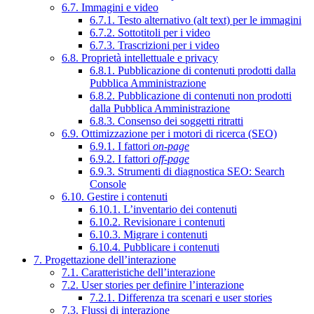
6.7. Immagini e video
6.7.1. Testo alternativo (alt text) per le immagini
6.7.2. Sottotitoli per i video
6.7.3. Trascrizioni per i video
6.8. Proprietà intellettuale e privacy
6.8.1. Pubblicazione di contenuti prodotti dalla
Pubblica Amministrazione
6.8.2. Pubblicazione di contenuti non prodotti
dalla Pubblica Amministrazione
6.8.3. Consenso dei soggetti ritratti
6.9. Ottimizzazione per i motori di ricerca (SEO)
6.9.1. I fattori
on-page
6.9.2. I fattori
off-page
6.9.3. Strumenti di diagnostica SEO: Search
Console
6.10. Gestire i contenuti
6.10.1. L’inventario dei contenuti
6.10.2. Revisionare i contenuti
6.10.3. Migrare i contenuti
6.10.4. Pubblicare i contenuti
7. Progettazione dell’interazione
7.1. Caratteristiche dell’interazione
7.2. User stories per definire l’interazione
7.2.1. Differenza tra scenari e user stories
7.3. Flussi di interazione