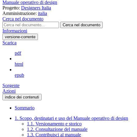
Manuale operativo di design
Progetto:
Designers Italia
Amministrazione:
italia
Cerca nel documento
Cerca nel documento
Informazioni
versione-corrente
Scarica
pdf
html
epub
Sorgente
Azioni
indice dei contenuti
Sommario
1. Scopo, destinatari e uso del Manuale operativo di design
1.1. Versionamento e storico
1.2. Consultazione del manuale
1.3. Contribuisci al manuale