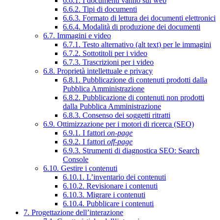
6.6.1. I documenti vanno sul web
6.6.2. Tipi di documenti
6.6.3. Formato di lettura dei documenti elettronici
6.6.4. Modalità di produzione dei documenti
6.7. Immagini e video
6.7.1. Testo alternativo (alt text) per le immagini
6.7.2. Sottotitoli per i video
6.7.3. Trascrizioni per i video
6.8. Proprietà intellettuale e privacy
6.8.1. Pubblicazione di contenuti prodotti dalla
Pubblica Amministrazione
6.8.2. Pubblicazione di contenuti non prodotti
dalla Pubblica Amministrazione
6.8.3. Consenso dei soggetti ritratti
6.9. Ottimizzazione per i motori di ricerca (SEO)
6.9.1. I fattori
on-page
6.9.2. I fattori
off-page
6.9.3. Strumenti di diagnostica SEO: Search
Console
6.10. Gestire i contenuti
6.10.1. L’inventario dei contenuti
6.10.2. Revisionare i contenuti
6.10.3. Migrare i contenuti
6.10.4. Pubblicare i contenuti
7. Progettazione dell’interazione