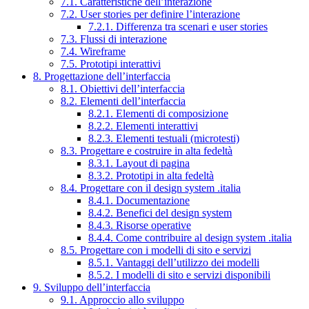
7.1. Caratteristiche dell’interazione
7.2. User stories per definire l’interazione
7.2.1. Differenza tra scenari e user stories
7.3. Flussi di interazione
7.4. Wireframe
7.5. Prototipi interattivi
8. Progettazione dell’interfaccia
8.1. Obiettivi dell’interfaccia
8.2. Elementi dell’interfaccia
8.2.1. Elementi di composizione
8.2.2. Elementi interattivi
8.2.3. Elementi testuali (microtesti)
8.3. Progettare e costruire in alta fedeltà
8.3.1. Layout di pagina
8.3.2. Prototipi in alta fedeltà
8.4. Progettare con il design system .italia
8.4.1. Documentazione
8.4.2. Benefici del design system
8.4.3. Risorse operative
8.4.4. Come contribuire al design system .italia
8.5. Progettare con i modelli di sito e servizi
8.5.1. Vantaggi dell’utilizzo dei modelli
8.5.2. I modelli di sito e servizi disponibili
9. Sviluppo dell’interfaccia
9.1. Approccio allo sviluppo