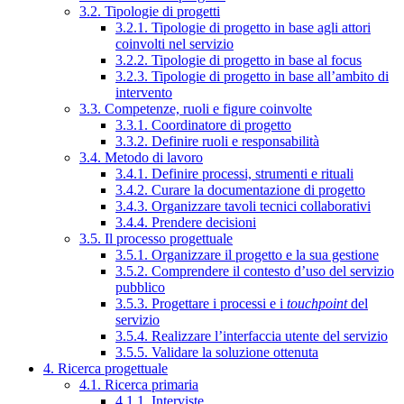
3.2. Tipologie di progetti
3.2.1. Tipologie di progetto in base agli attori
coinvolti nel servizio
3.2.2. Tipologie di progetto in base al focus
3.2.3. Tipologie di progetto in base all’ambito di
intervento
3.3. Competenze, ruoli e figure coinvolte
3.3.1. Coordinatore di progetto
3.3.2. Definire ruoli e responsabilità
3.4. Metodo di lavoro
3.4.1. Definire processi, strumenti e rituali
3.4.2. Curare la documentazione di progetto
3.4.3. Organizzare tavoli tecnici collaborativi
3.4.4. Prendere decisioni
3.5. Il processo progettuale
3.5.1. Organizzare il progetto e la sua gestione
3.5.2. Comprendere il contesto d’uso del servizio
pubblico
3.5.3. Progettare i processi e i
touchpoint
del
servizio
3.5.4. Realizzare l’interfaccia utente del servizio
3.5.5. Validare la soluzione ottenuta
4. Ricerca progettuale
4.1. Ricerca primaria
4.1.1. Interviste