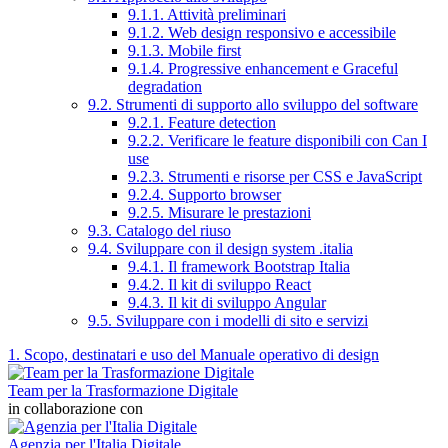
9.1.1. Attività preliminari
9.1.2. Web design responsivo e accessibile
9.1.3. Mobile first
9.1.4. Progressive enhancement e Graceful
degradation
9.2. Strumenti di supporto allo sviluppo del software
9.2.1. Feature detection
9.2.2. Verificare le feature disponibili con Can I
use
9.2.3. Strumenti e risorse per CSS e JavaScript
9.2.4. Supporto browser
9.2.5. Misurare le prestazioni
9.3. Catalogo del riuso
9.4. Sviluppare con il design system .italia
9.4.1. Il framework Bootstrap Italia
9.4.2. Il kit di sviluppo React
9.4.3. Il kit di sviluppo Angular
9.5. Sviluppare con i modelli di sito e servizi
1. Scopo, destinatari e uso del Manuale operativo di design
Team per la Trasformazione Digitale
in collaborazione con
Agenzia per l'Italia Digitale