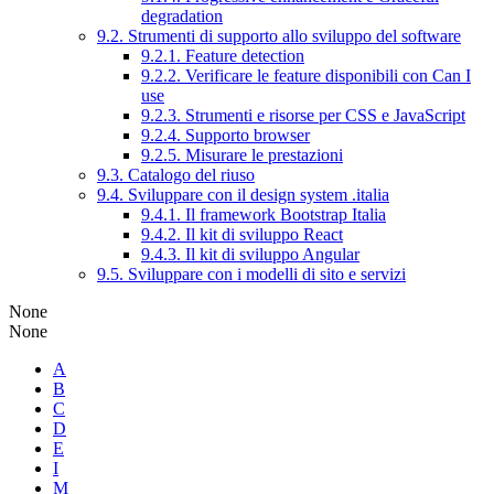
degradation
9.2. Strumenti di supporto allo sviluppo del software
9.2.1. Feature detection
9.2.2. Verificare le feature disponibili con Can I
use
9.2.3. Strumenti e risorse per CSS e JavaScript
9.2.4. Supporto browser
9.2.5. Misurare le prestazioni
9.3. Catalogo del riuso
9.4. Sviluppare con il design system .italia
9.4.1. Il framework Bootstrap Italia
9.4.2. Il kit di sviluppo React
9.4.3. Il kit di sviluppo Angular
9.5. Sviluppare con i modelli di sito e servizi
None
None
A
B
C
D
E
I
M