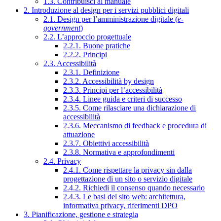
1.3. Contribuisci al manuale
2. Introduzione al design per i servizi pubblici digitali
2.1. Design per l’amministrazione digitale (
e-
government
)
2.2. L’approccio progettuale
2.2.1. Buone pratiche
2.2.2. Principi
2.3. Accessibilità
2.3.1. Definizione
2.3.2. Accessibilità by design
2.3.3. Principi per l’accessibilità
2.3.4. Linee guida e criteri di successo
2.3.5. Come rilasciare una dichiarazione di
accessibilità
2.3.6. Meccanismo di feedback e procedura di
attuazione
2.3.7. Obiettivi accessibilità
2.3.8. Normativa e approfondimenti
2.4. Privacy
2.4.1. Come rispettare la privacy sin dalla
progettazione di un sito o servizio digitale
2.4.2. Richiedi il consenso quando necessario
2.4.3. Le basi del sito web: architettura,
informativa privacy, riferimenti DPO
3. Pianificazione, gestione e strategia