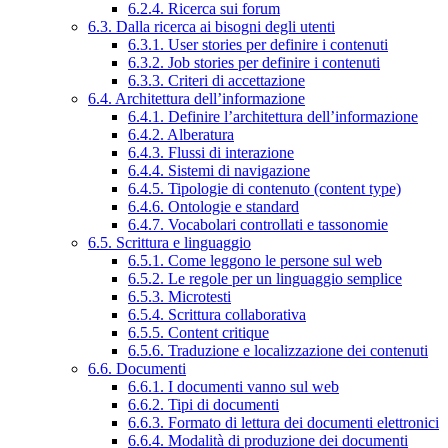
6.2.4. Ricerca sui forum
6.3. Dalla ricerca ai bisogni degli utenti
6.3.1. User stories per definire i contenuti
6.3.2. Job stories per definire i contenuti
6.3.3. Criteri di accettazione
6.4. Architettura dell’informazione
6.4.1. Definire l’architettura dell’informazione
6.4.2. Alberatura
6.4.3. Flussi di interazione
6.4.4. Sistemi di navigazione
6.4.5. Tipologie di contenuto (content type)
6.4.6. Ontologie e standard
6.4.7. Vocabolari controllati e tassonomie
6.5. Scrittura e linguaggio
6.5.1. Come leggono le persone sul web
6.5.2. Le regole per un linguaggio semplice
6.5.3. Microtesti
6.5.4. Scrittura collaborativa
6.5.5. Content critique
6.5.6. Traduzione e localizzazione dei contenuti
6.6. Documenti
6.6.1. I documenti vanno sul web
6.6.2. Tipi di documenti
6.6.3. Formato di lettura dei documenti elettronici
6.6.4. Modalità di produzione dei documenti