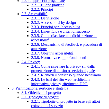
2.2. L’approccio progettuale
2.2.1. Buone pratiche
2.2.2. Principi
2.3. Accessibilità
2.3.1. Definizione
2.3.2. Accessibilità by design
2.3.3. Principi per l’accessibilità
2.3.4. Linee guida e criteri di successo
2.3.5. Come rilasciare una dichiarazione di
accessibilità
2.3.6. Meccanismo di feedback e procedura di
attuazione
2.3.7. Obiettivi accessibilità
2.3.8. Normativa e approfondimenti
2.4. Privacy
2.4.1. Come rispettare la privacy sin dalla
progettazione di un sito o servizio digitale
2.4.2. Richiedi il consenso quando necessario
2.4.3. Le basi del sito web: architettura,
informativa privacy, riferimenti DPO
3. Pianificazione, gestione e strategia
3.1. Obiettivi del progetto
3.2. Tipologie di progetti
3.2.1. Tipologie di progetto in base agli attori
coinvolti nel servizio