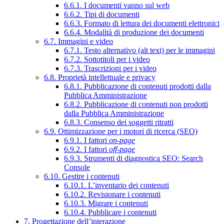
6.6.1. I documenti vanno sul web
6.6.2. Tipi di documenti
6.6.3. Formato di lettura dei documenti elettronici
6.6.4. Modalità di produzione dei documenti
6.7. Immagini e video
6.7.1. Testo alternativo (alt text) per le immagini
6.7.2. Sottotitoli per i video
6.7.3. Trascrizioni per i video
6.8. Proprietà intellettuale e privacy
6.8.1. Pubblicazione di contenuti prodotti dalla
Pubblica Amministrazione
6.8.2. Pubblicazione di contenuti non prodotti
dalla Pubblica Amministrazione
6.8.3. Consenso dei soggetti ritratti
6.9. Ottimizzazione per i motori di ricerca (SEO)
6.9.1. I fattori
on-page
6.9.2. I fattori
off-page
6.9.3. Strumenti di diagnostica SEO: Search
Console
6.10. Gestire i contenuti
6.10.1. L’inventario dei contenuti
6.10.2. Revisionare i contenuti
6.10.3. Migrare i contenuti
6.10.4. Pubblicare i contenuti
7. Progettazione dell’interazione