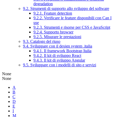
degradation
9.2. Strumenti di supporto allo sviluppo del software
9.2.1. Feature detection
9.2.2. Verificare le feature disponibili con Can I
use
9.2.3. Strumenti e risorse per CSS e JavaScript
9.2.4. Supporto browser
9.2.5. Misurare le prestazioni
9.3. Catalogo del riuso
9.4. Sviluppare con il design system .italia
9.4.1. Il framework Bootstrap Italia
9.4.2. Il kit di sviluppo React
9.4.3. Il kit di sviluppo Angular
9.5. Sviluppare con i modelli di sito e servizi
None
None
A
B
C
D
E
I
M