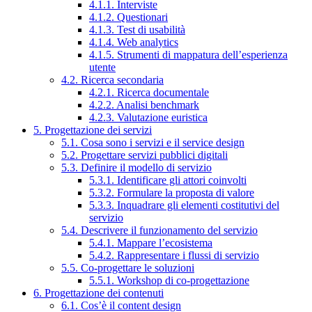
4.1.1. Interviste
4.1.2. Questionari
4.1.3. Test di usabilità
4.1.4. Web analytics
4.1.5. Strumenti di mappatura dell’esperienza
utente
4.2. Ricerca secondaria
4.2.1. Ricerca documentale
4.2.2. Analisi benchmark
4.2.3. Valutazione euristica
5. Progettazione dei servizi
5.1. Cosa sono i servizi e il service design
5.2. Progettare servizi pubblici digitali
5.3. Definire il modello di servizio
5.3.1. Identificare gli attori coinvolti
5.3.2. Formulare la proposta di valore
5.3.3. Inquadrare gli elementi costitutivi del
servizio
5.4. Descrivere il funzionamento del servizio
5.4.1. Mappare l’ecosistema
5.4.2. Rappresentare i flussi di servizio
5.5. Co-progettare le soluzioni
5.5.1. Workshop di co-progettazione
6. Progettazione dei contenuti
6.1. Cos’è il content design