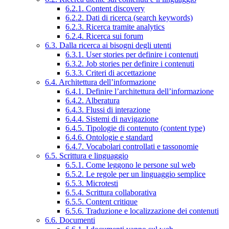
6.2.1. Content discovery
6.2.2. Dati di ricerca (search keywords)
6.2.3. Ricerca tramite analytics
6.2.4. Ricerca sui forum
6.3. Dalla ricerca ai bisogni degli utenti
6.3.1. User stories per definire i contenuti
6.3.2. Job stories per definire i contenuti
6.3.3. Criteri di accettazione
6.4. Architettura dell’informazione
6.4.1. Definire l’architettura dell’informazione
6.4.2. Alberatura
6.4.3. Flussi di interazione
6.4.4. Sistemi di navigazione
6.4.5. Tipologie di contenuto (content type)
6.4.6. Ontologie e standard
6.4.7. Vocabolari controllati e tassonomie
6.5. Scrittura e linguaggio
6.5.1. Come leggono le persone sul web
6.5.2. Le regole per un linguaggio semplice
6.5.3. Microtesti
6.5.4. Scrittura collaborativa
6.5.5. Content critique
6.5.6. Traduzione e localizzazione dei contenuti
6.6. Documenti