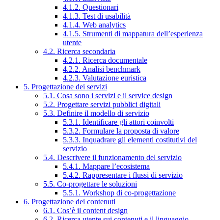
4.1.2. Questionari
4.1.3. Test di usabilità
4.1.4. Web analytics
4.1.5. Strumenti di mappatura dell’esperienza
utente
4.2. Ricerca secondaria
4.2.1. Ricerca documentale
4.2.2. Analisi benchmark
4.2.3. Valutazione euristica
5. Progettazione dei servizi
5.1. Cosa sono i servizi e il service design
5.2. Progettare servizi pubblici digitali
5.3. Definire il modello di servizio
5.3.1. Identificare gli attori coinvolti
5.3.2. Formulare la proposta di valore
5.3.3. Inquadrare gli elementi costitutivi del
servizio
5.4. Descrivere il funzionamento del servizio
5.4.1. Mappare l’ecosistema
5.4.2. Rappresentare i flussi di servizio
5.5. Co-progettare le soluzioni
5.5.1. Workshop di co-progettazione
6. Progettazione dei contenuti
6.1. Cos’è il content design
6.2. Ricerca utente sui contenuti e il linguaggio