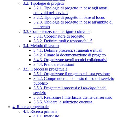
3.2. Tipologie di progetti
3.2.1. Tipologie di progetto in base agli attori
coinvolti nel servizio
3.2.2. Tipologie di progetto in base al focus
3.2.3. Tipologie di progetto in base all’ambito di
intervento
3.3. Competenze, ruoli e figure coinvolte
3.3.1. Coordinatore di progetto
3.3.2. Definire ruoli e responsabilità
3.4. Metodo di lavoro
3.4.1. Definire processi, strumenti e rituali
3.4.2. Curare la documentazione di progetto
3.4.3. Organizzare tavoli tecnici collaborativi
3.4.4. Prendere decisioni
3.5. Il processo progettuale
3.5.1. Organizzare il progetto e la sua gestione
3.5.2. Comprendere il contesto d’uso del servizio
pubblico
3.5.3. Progettare i processi e i
touchpoint
del
servizio
3.5.4. Realizzare l’interfaccia utente del servizio
3.5.5. Validare la soluzione ottenuta
4. Ricerca progettuale
4.1. Ricerca primaria
4.1.1. Interviste