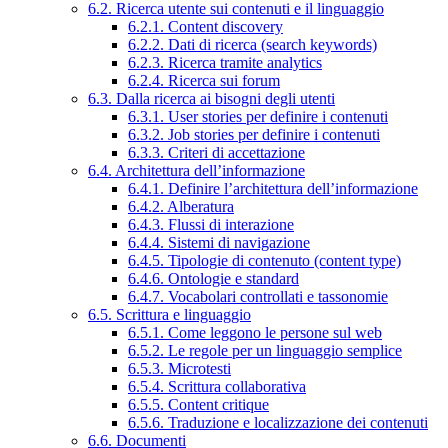
6.2. Ricerca utente sui contenuti e il linguaggio
6.2.1. Content discovery
6.2.2. Dati di ricerca (search keywords)
6.2.3. Ricerca tramite analytics
6.2.4. Ricerca sui forum
6.3. Dalla ricerca ai bisogni degli utenti
6.3.1. User stories per definire i contenuti
6.3.2. Job stories per definire i contenuti
6.3.3. Criteri di accettazione
6.4. Architettura dell’informazione
6.4.1. Definire l’architettura dell’informazione
6.4.2. Alberatura
6.4.3. Flussi di interazione
6.4.4. Sistemi di navigazione
6.4.5. Tipologie di contenuto (content type)
6.4.6. Ontologie e standard
6.4.7. Vocabolari controllati e tassonomie
6.5. Scrittura e linguaggio
6.5.1. Come leggono le persone sul web
6.5.2. Le regole per un linguaggio semplice
6.5.3. Microtesti
6.5.4. Scrittura collaborativa
6.5.5. Content critique
6.5.6. Traduzione e localizzazione dei contenuti
6.6. Documenti