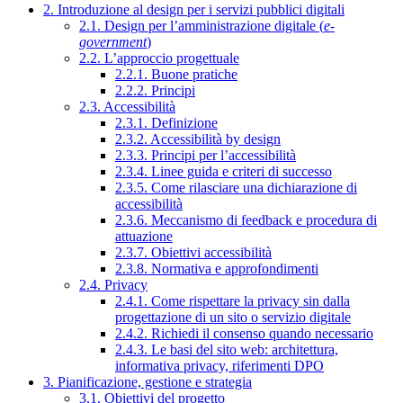
2. Introduzione al design per i servizi pubblici digitali
2.1. Design per l’amministrazione digitale (
e-
government
)
2.2. L’approccio progettuale
2.2.1. Buone pratiche
2.2.2. Principi
2.3. Accessibilità
2.3.1. Definizione
2.3.2. Accessibilità by design
2.3.3. Principi per l’accessibilità
2.3.4. Linee guida e criteri di successo
2.3.5. Come rilasciare una dichiarazione di
accessibilità
2.3.6. Meccanismo di feedback e procedura di
attuazione
2.3.7. Obiettivi accessibilità
2.3.8. Normativa e approfondimenti
2.4. Privacy
2.4.1. Come rispettare la privacy sin dalla
progettazione di un sito o servizio digitale
2.4.2. Richiedi il consenso quando necessario
2.4.3. Le basi del sito web: architettura,
informativa privacy, riferimenti DPO
3. Pianificazione, gestione e strategia
3.1. Obiettivi del progetto