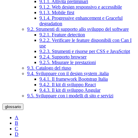
9.1.1. Attività preliminari
9.1.2. Web design responsivo e accessibile
9.1.3. Mobile first
9.1.4. Progressive enhancement e Graceful
degradation
9.2. Strumenti di supporto allo sviluppo del software
9.2.1. Feature detection
9.2.2. Verificare le feature disponibili con Can I
use
9.2.3. Strumenti e risorse per CSS e JavaScript
9.2.4. Supporto browser
9.2.5. Misurare le prestazioni
9.3. Catalogo del riuso
9.4. Sviluppare con il design system .italia
9.4.1. Il framework Bootstrap Italia
9.4.2. Il kit di sviluppo React
9.4.3. Il kit di sviluppo Angular
9.5. Sviluppare con i modelli di sito e servizi
glossario
A
B
C
D