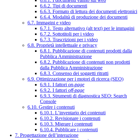
6.6.1. I documenti vanno sul web
6.6.2. Tipi di documenti
6.6.3. Formato di lettura dei documenti elettronici
6.6.4. Modalità di produzione dei documenti
6.7. Immagini e video
6.7.1. Testo alternativo (alt text) per le immagini
6.7.2. Sottotitoli per i video
6.7.3. Trascrizioni per i video
6.8. Proprietà intellettuale e privacy
6.8.1. Pubblicazione di contenuti prodotti dalla
Pubblica Amministrazione
6.8.2. Pubblicazione di contenuti non prodotti
dalla Pubblica Amministrazione
6.8.3. Consenso dei soggetti ritratti
6.9. Ottimizzazione per i motori di ricerca (SEO)
6.9.1. I fattori
on-page
6.9.2. I fattori
off-page
6.9.3. Strumenti di diagnostica SEO: Search
Console
6.10. Gestire i contenuti
6.10.1. L’inventario dei contenuti
6.10.2. Revisionare i contenuti
6.10.3. Migrare i contenuti
6.10.4. Pubblicare i contenuti
7. Progettazione dell’interazione