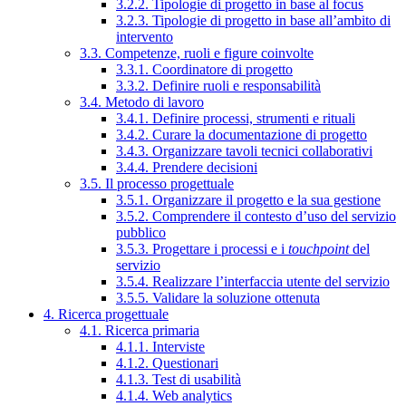
3.2.2. Tipologie di progetto in base al focus
3.2.3. Tipologie di progetto in base all’ambito di
intervento
3.3. Competenze, ruoli e figure coinvolte
3.3.1. Coordinatore di progetto
3.3.2. Definire ruoli e responsabilità
3.4. Metodo di lavoro
3.4.1. Definire processi, strumenti e rituali
3.4.2. Curare la documentazione di progetto
3.4.3. Organizzare tavoli tecnici collaborativi
3.4.4. Prendere decisioni
3.5. Il processo progettuale
3.5.1. Organizzare il progetto e la sua gestione
3.5.2. Comprendere il contesto d’uso del servizio
pubblico
3.5.3. Progettare i processi e i
touchpoint
del
servizio
3.5.4. Realizzare l’interfaccia utente del servizio
3.5.5. Validare la soluzione ottenuta
4. Ricerca progettuale
4.1. Ricerca primaria
4.1.1. Interviste
4.1.2. Questionari
4.1.3. Test di usabilità
4.1.4. Web analytics