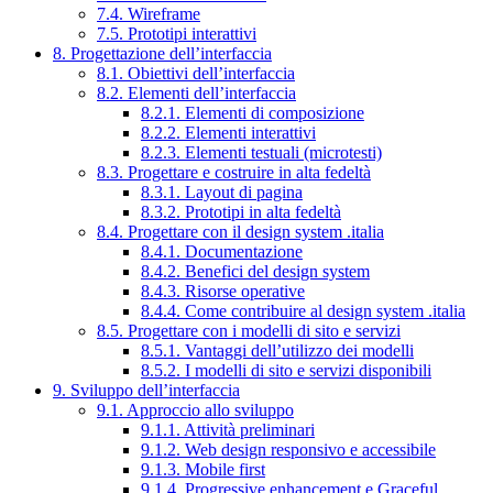
7.4. Wireframe
7.5. Prototipi interattivi
8. Progettazione dell’interfaccia
8.1. Obiettivi dell’interfaccia
8.2. Elementi dell’interfaccia
8.2.1. Elementi di composizione
8.2.2. Elementi interattivi
8.2.3. Elementi testuali (microtesti)
8.3. Progettare e costruire in alta fedeltà
8.3.1. Layout di pagina
8.3.2. Prototipi in alta fedeltà
8.4. Progettare con il design system .italia
8.4.1. Documentazione
8.4.2. Benefici del design system
8.4.3. Risorse operative
8.4.4. Come contribuire al design system .italia
8.5. Progettare con i modelli di sito e servizi
8.5.1. Vantaggi dell’utilizzo dei modelli
8.5.2. I modelli di sito e servizi disponibili
9. Sviluppo dell’interfaccia
9.1. Approccio allo sviluppo
9.1.1. Attività preliminari
9.1.2. Web design responsivo e accessibile
9.1.3. Mobile first
9.1.4. Progressive enhancement e Graceful