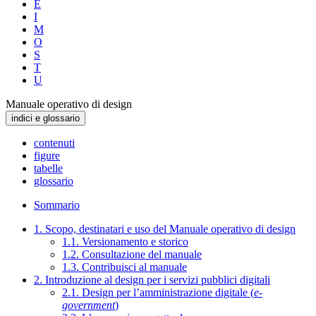
E
I
M
O
S
T
U
Manuale operativo di design
indici e glossario
contenuti
figure
tabelle
glossario
Sommario
1. Scopo, destinatari e uso del Manuale operativo di design
1.1. Versionamento e storico
1.2. Consultazione del manuale
1.3. Contribuisci al manuale
2. Introduzione al design per i servizi pubblici digitali
2.1. Design per l’amministrazione digitale (
e-
government
)