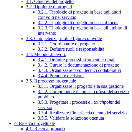
3.1. Obiettivi del progetto
3.2. Tipologie di progetti
3.2.1. Tipologie di progetto in base agli attori
coinvolti nel servizio
3.2.2. Tipologie di progetto in base al focus
3.2.3. Tipologie di progetto in base all’ambito di
intervento
3.3. Competenze, ruoli e figure coinvolte
3.3.1. Coordinatore di progetto
3.3.2. Definire ruoli e responsabilità
3.4. Metodo di lavoro
3.4.1. Definire processi, strumenti e rituali
3.4.2. Curare la documentazione di progetto
3.4.3. Organizzare tavoli tecnici collaborativi
3.4.4. Prendere decisioni
3.5. Il processo progettuale
3.5.1. Organizzare il progetto e la sua gestione
3.5.2. Comprendere il contesto d’uso del servizio
pubblico
3.5.3. Progettare i processi e i
touchpoint
del
servizio
3.5.4. Realizzare l’interfaccia utente del servizio
3.5.5. Validare la soluzione ottenuta
4. Ricerca progettuale
4.1. Ricerca primaria