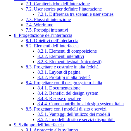
7.1. Caratteristiche dell’interazione
7.2. User stories per definire l’interazione
7.2.1. Differenza tra scenari e user stories
7.3. Flussi di interazione
7.4. Wireframe
7.5. Prototipi interattivi
8. Progettazione dell’interfaccia
8.1. Obiettivi dell’interfaccia
8.2. Elementi dell’interfaccia
8.2.1. Elementi di composizione
8.2.2. Elementi interattivi
8.2.3. Elementi testuali (microtesti)
8.3. Progettare e costruire in alta fedeltà
8.3.1. Layout di pagina
8.3.2. Prototipi in alta fedeltà
8.4. Progettare con il design system .italia
8.4.1. Documentazione
8.4.2. Benefici del design system
8.4.3. Risorse operative
8.4.4. Come contribuire al design system .italia
8.5. Progettare con i modelli di sito e servizi
8.5.1. Vantaggi dell’utilizzo dei modelli
8.5.2. I modelli di sito e servizi disponibili
9. Sviluppo dell’interfaccia
9.1. Approccio allo sviluppo