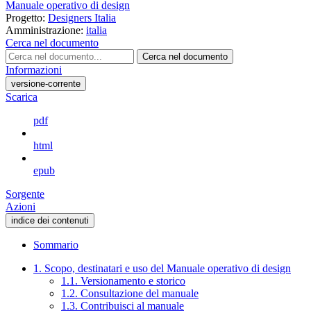
Manuale operativo di design
Progetto:
Designers Italia
Amministrazione:
italia
Cerca nel documento
Cerca nel documento
Informazioni
versione-corrente
Scarica
pdf
html
epub
Sorgente
Azioni
indice dei contenuti
Sommario
1. Scopo, destinatari e uso del Manuale operativo di design
1.1. Versionamento e storico
1.2. Consultazione del manuale
1.3. Contribuisci al manuale