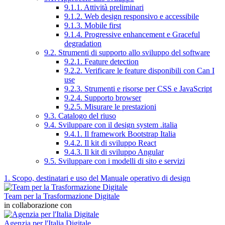
9.1.1. Attività preliminari
9.1.2. Web design responsivo e accessibile
9.1.3. Mobile first
9.1.4. Progressive enhancement e Graceful
degradation
9.2. Strumenti di supporto allo sviluppo del software
9.2.1. Feature detection
9.2.2. Verificare le feature disponibili con Can I
use
9.2.3. Strumenti e risorse per CSS e JavaScript
9.2.4. Supporto browser
9.2.5. Misurare le prestazioni
9.3. Catalogo del riuso
9.4. Sviluppare con il design system .italia
9.4.1. Il framework Bootstrap Italia
9.4.2. Il kit di sviluppo React
9.4.3. Il kit di sviluppo Angular
9.5. Sviluppare con i modelli di sito e servizi
1. Scopo, destinatari e uso del Manuale operativo di design
Team per la Trasformazione Digitale
in collaborazione con
Agenzia per l'Italia Digitale