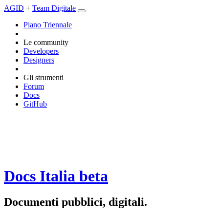
AGID
+
Team Digitale
Piano Triennale
Le community
Developers
Designers
Gli strumenti
Forum
Docs
GitHub
Docs Italia
beta
Documenti pubblici, digitali.