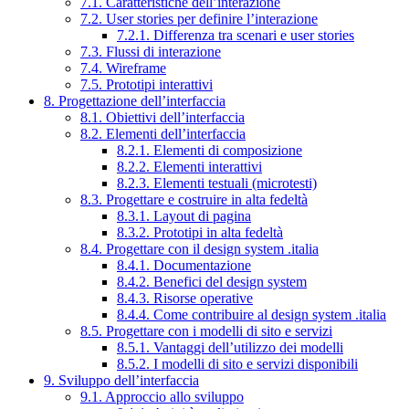
7.1. Caratteristiche dell’interazione
7.2. User stories per definire l’interazione
7.2.1. Differenza tra scenari e user stories
7.3. Flussi di interazione
7.4. Wireframe
7.5. Prototipi interattivi
8. Progettazione dell’interfaccia
8.1. Obiettivi dell’interfaccia
8.2. Elementi dell’interfaccia
8.2.1. Elementi di composizione
8.2.2. Elementi interattivi
8.2.3. Elementi testuali (microtesti)
8.3. Progettare e costruire in alta fedeltà
8.3.1. Layout di pagina
8.3.2. Prototipi in alta fedeltà
8.4. Progettare con il design system .italia
8.4.1. Documentazione
8.4.2. Benefici del design system
8.4.3. Risorse operative
8.4.4. Come contribuire al design system .italia
8.5. Progettare con i modelli di sito e servizi
8.5.1. Vantaggi dell’utilizzo dei modelli
8.5.2. I modelli di sito e servizi disponibili
9. Sviluppo dell’interfaccia
9.1. Approccio allo sviluppo