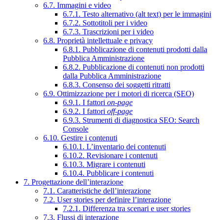
6.7. Immagini e video
6.7.1. Testo alternativo (alt text) per le immagini
6.7.2. Sottotitoli per i video
6.7.3. Trascrizioni per i video
6.8. Proprietà intellettuale e privacy
6.8.1. Pubblicazione di contenuti prodotti dalla
Pubblica Amministrazione
6.8.2. Pubblicazione di contenuti non prodotti
dalla Pubblica Amministrazione
6.8.3. Consenso dei soggetti ritratti
6.9. Ottimizzazione per i motori di ricerca (SEO)
6.9.1. I fattori
on-page
6.9.2. I fattori
off-page
6.9.3. Strumenti di diagnostica SEO: Search
Console
6.10. Gestire i contenuti
6.10.1. L’inventario dei contenuti
6.10.2. Revisionare i contenuti
6.10.3. Migrare i contenuti
6.10.4. Pubblicare i contenuti
7. Progettazione dell’interazione
7.1. Caratteristiche dell’interazione
7.2. User stories per definire l’interazione
7.2.1. Differenza tra scenari e user stories
7.3. Flussi di interazione