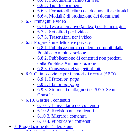
6.6.1. I documenti vanno sul web
6.6.2. Tipi di documenti
6.6.3. Formato di lettura dei documenti elettronici
6.6.4. Modalità di produzione dei documenti
6.7. Immagini e video
6.7.1. Testo alternativo (alt text) per le immagini
6.7.2. Sottotitoli per i video
6.7.3. Trascrizioni per i video
6.8. Proprietà intellettuale e privacy
6.8.1. Pubblicazione di contenuti prodotti dalla
Pubblica Amministrazione
6.8.2. Pubblicazione di contenuti non prodotti
dalla Pubblica Amministrazione
6.8.3. Consenso dei soggetti ritratti
6.9. Ottimizzazione per i motori di ricerca (SEO)
6.9.1. I fattori
on-page
6.9.2. I fattori
off-page
6.9.3. Strumenti di diagnostica SEO: Search
Console
6.10. Gestire i contenuti
6.10.1. L’inventario dei contenuti
6.10.2. Revisionare i contenuti
6.10.3. Migrare i contenuti
6.10.4. Pubblicare i contenuti
7. Progettazione dell’interazione