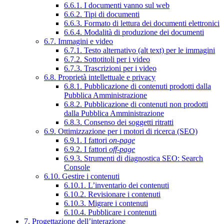
6.6.1. I documenti vanno sul web
6.6.2. Tipi di documenti
6.6.3. Formato di lettura dei documenti elettronici
6.6.4. Modalità di produzione dei documenti
6.7. Immagini e video
6.7.1. Testo alternativo (alt text) per le immagini
6.7.2. Sottotitoli per i video
6.7.3. Trascrizioni per i video
6.8. Proprietà intellettuale e privacy
6.8.1. Pubblicazione di contenuti prodotti dalla
Pubblica Amministrazione
6.8.2. Pubblicazione di contenuti non prodotti
dalla Pubblica Amministrazione
6.8.3. Consenso dei soggetti ritratti
6.9. Ottimizzazione per i motori di ricerca (SEO)
6.9.1. I fattori
on-page
6.9.2. I fattori
off-page
6.9.3. Strumenti di diagnostica SEO: Search
Console
6.10. Gestire i contenuti
6.10.1. L’inventario dei contenuti
6.10.2. Revisionare i contenuti
6.10.3. Migrare i contenuti
6.10.4. Pubblicare i contenuti
7. Progettazione dell’interazione