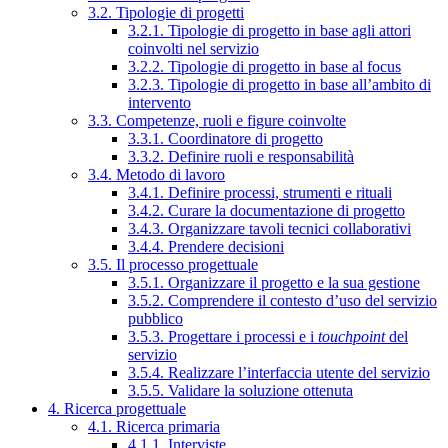
3.2. Tipologie di progetti
3.2.1. Tipologie di progetto in base agli attori
coinvolti nel servizio
3.2.2. Tipologie di progetto in base al focus
3.2.3. Tipologie di progetto in base all’ambito di
intervento
3.3. Competenze, ruoli e figure coinvolte
3.3.1. Coordinatore di progetto
3.3.2. Definire ruoli e responsabilità
3.4. Metodo di lavoro
3.4.1. Definire processi, strumenti e rituali
3.4.2. Curare la documentazione di progetto
3.4.3. Organizzare tavoli tecnici collaborativi
3.4.4. Prendere decisioni
3.5. Il processo progettuale
3.5.1. Organizzare il progetto e la sua gestione
3.5.2. Comprendere il contesto d’uso del servizio
pubblico
3.5.3. Progettare i processi e i
touchpoint
del
servizio
3.5.4. Realizzare l’interfaccia utente del servizio
3.5.5. Validare la soluzione ottenuta
4. Ricerca progettuale
4.1. Ricerca primaria
4.1.1. Interviste