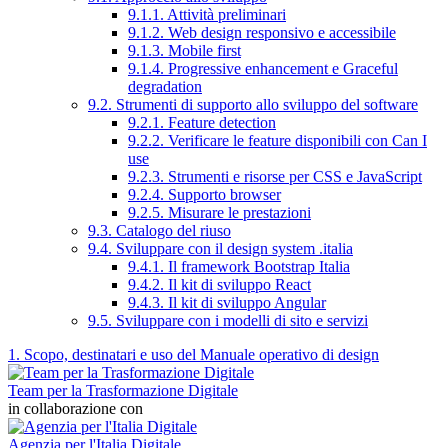
9.1.1. Attività preliminari
9.1.2. Web design responsivo e accessibile
9.1.3. Mobile first
9.1.4. Progressive enhancement e Graceful
degradation
9.2. Strumenti di supporto allo sviluppo del software
9.2.1. Feature detection
9.2.2. Verificare le feature disponibili con Can I
use
9.2.3. Strumenti e risorse per CSS e JavaScript
9.2.4. Supporto browser
9.2.5. Misurare le prestazioni
9.3. Catalogo del riuso
9.4. Sviluppare con il design system .italia
9.4.1. Il framework Bootstrap Italia
9.4.2. Il kit di sviluppo React
9.4.3. Il kit di sviluppo Angular
9.5. Sviluppare con i modelli di sito e servizi
1. Scopo, destinatari e uso del Manuale operativo di design
Team per la Trasformazione Digitale
in collaborazione con
Agenzia per l'Italia Digitale