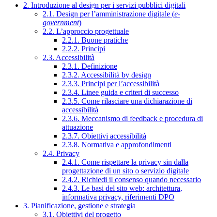
2. Introduzione al design per i servizi pubblici digitali
2.1. Design per l’amministrazione digitale (
e-
government
)
2.2. L’approccio progettuale
2.2.1. Buone pratiche
2.2.2. Principi
2.3. Accessibilità
2.3.1. Definizione
2.3.2. Accessibilità by design
2.3.3. Principi per l’accessibilità
2.3.4. Linee guida e criteri di successo
2.3.5. Come rilasciare una dichiarazione di
accessibilità
2.3.6. Meccanismo di feedback e procedura di
attuazione
2.3.7. Obiettivi accessibilità
2.3.8. Normativa e approfondimenti
2.4. Privacy
2.4.1. Come rispettare la privacy sin dalla
progettazione di un sito o servizio digitale
2.4.2. Richiedi il consenso quando necessario
2.4.3. Le basi del sito web: architettura,
informativa privacy, riferimenti DPO
3. Pianificazione, gestione e strategia
3.1. Obiettivi del progetto