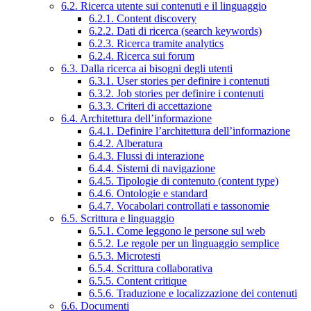
6.2. Ricerca utente sui contenuti e il linguaggio
6.2.1. Content discovery
6.2.2. Dati di ricerca (search keywords)
6.2.3. Ricerca tramite analytics
6.2.4. Ricerca sui forum
6.3. Dalla ricerca ai bisogni degli utenti
6.3.1. User stories per definire i contenuti
6.3.2. Job stories per definire i contenuti
6.3.3. Criteri di accettazione
6.4. Architettura dell’informazione
6.4.1. Definire l’architettura dell’informazione
6.4.2. Alberatura
6.4.3. Flussi di interazione
6.4.4. Sistemi di navigazione
6.4.5. Tipologie di contenuto (content type)
6.4.6. Ontologie e standard
6.4.7. Vocabolari controllati e tassonomie
6.5. Scrittura e linguaggio
6.5.1. Come leggono le persone sul web
6.5.2. Le regole per un linguaggio semplice
6.5.3. Microtesti
6.5.4. Scrittura collaborativa
6.5.5. Content critique
6.5.6. Traduzione e localizzazione dei contenuti
6.6. Documenti