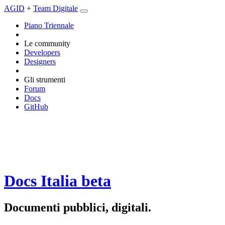
AGID
+
Team Digitale
Piano Triennale
Le community
Developers
Designers
Gli strumenti
Forum
Docs
GitHub
Docs Italia
beta
Documenti pubblici, digitali.