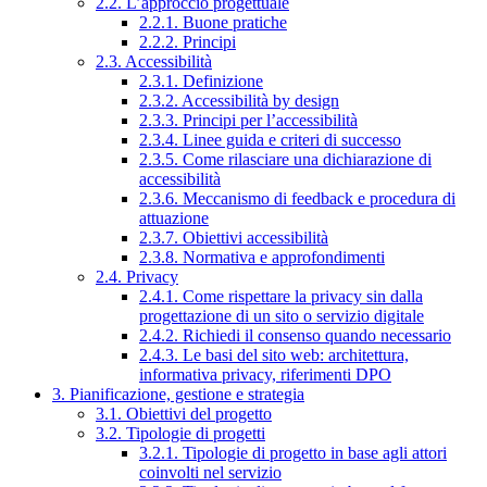
2.2. L’approccio progettuale
2.2.1. Buone pratiche
2.2.2. Principi
2.3. Accessibilità
2.3.1. Definizione
2.3.2. Accessibilità by design
2.3.3. Principi per l’accessibilità
2.3.4. Linee guida e criteri di successo
2.3.5. Come rilasciare una dichiarazione di
accessibilità
2.3.6. Meccanismo di feedback e procedura di
attuazione
2.3.7. Obiettivi accessibilità
2.3.8. Normativa e approfondimenti
2.4. Privacy
2.4.1. Come rispettare la privacy sin dalla
progettazione di un sito o servizio digitale
2.4.2. Richiedi il consenso quando necessario
2.4.3. Le basi del sito web: architettura,
informativa privacy, riferimenti DPO
3. Pianificazione, gestione e strategia
3.1. Obiettivi del progetto
3.2. Tipologie di progetti
3.2.1. Tipologie di progetto in base agli attori
coinvolti nel servizio