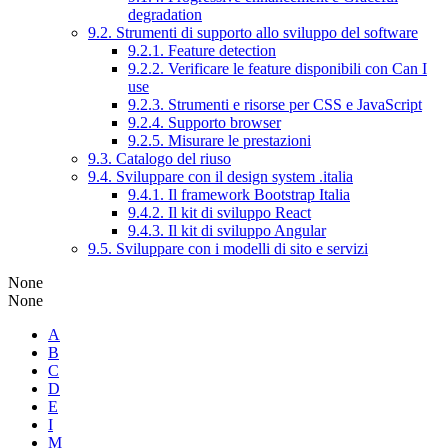
degradation
9.2. Strumenti di supporto allo sviluppo del software
9.2.1. Feature detection
9.2.2. Verificare le feature disponibili con Can I
use
9.2.3. Strumenti e risorse per CSS e JavaScript
9.2.4. Supporto browser
9.2.5. Misurare le prestazioni
9.3. Catalogo del riuso
9.4. Sviluppare con il design system .italia
9.4.1. Il framework Bootstrap Italia
9.4.2. Il kit di sviluppo React
9.4.3. Il kit di sviluppo Angular
9.5. Sviluppare con i modelli di sito e servizi
None
None
A
B
C
D
E
I
M