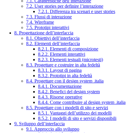
7.1. Caratteristiche dell’interazione
7.2. User stories per definire l’interazione
7.2.1. Differenza tra scenari e user stories
7.3. Flussi di interazione
7.4. Wireframe
7.5. Prototipi interattivi
8. Progettazione dell’interfaccia
8.1. Obiettivi dell’interfaccia
8.2. Elementi dell’interfaccia
8.2.1. Elementi di composizione
8.2.2. Elementi interattivi
8.2.3. Elementi testuali (microtesti)
8.3. Progettare e costruire in alta fedeltà
8.3.1. Layout di pagina
8.3.2. Prototipi in alta fedeltà
8.4. Progettare con il design system .italia
8.4.1. Documentazione
8.4.2. Benefici del design system
8.4.3. Risorse operative
8.4.4. Come contribuire al design system .italia
8.5. Progettare con i modelli di sito e servizi
8.5.1. Vantaggi dell’utilizzo dei modelli
8.5.2. I modelli di sito e servizi disponibili
9. Sviluppo dell’interfaccia
9.1. Approccio allo sviluppo