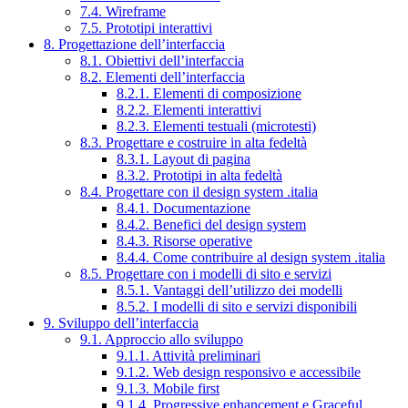
7.4. Wireframe
7.5. Prototipi interattivi
8. Progettazione dell’interfaccia
8.1. Obiettivi dell’interfaccia
8.2. Elementi dell’interfaccia
8.2.1. Elementi di composizione
8.2.2. Elementi interattivi
8.2.3. Elementi testuali (microtesti)
8.3. Progettare e costruire in alta fedeltà
8.3.1. Layout di pagina
8.3.2. Prototipi in alta fedeltà
8.4. Progettare con il design system .italia
8.4.1. Documentazione
8.4.2. Benefici del design system
8.4.3. Risorse operative
8.4.4. Come contribuire al design system .italia
8.5. Progettare con i modelli di sito e servizi
8.5.1. Vantaggi dell’utilizzo dei modelli
8.5.2. I modelli di sito e servizi disponibili
9. Sviluppo dell’interfaccia
9.1. Approccio allo sviluppo
9.1.1. Attività preliminari
9.1.2. Web design responsivo e accessibile
9.1.3. Mobile first
9.1.4. Progressive enhancement e Graceful