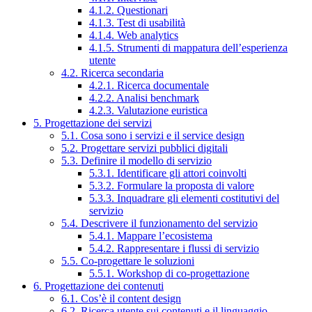
4.1.2. Questionari
4.1.3. Test di usabilità
4.1.4. Web analytics
4.1.5. Strumenti di mappatura dell’esperienza
utente
4.2. Ricerca secondaria
4.2.1. Ricerca documentale
4.2.2. Analisi benchmark
4.2.3. Valutazione euristica
5. Progettazione dei servizi
5.1. Cosa sono i servizi e il service design
5.2. Progettare servizi pubblici digitali
5.3. Definire il modello di servizio
5.3.1. Identificare gli attori coinvolti
5.3.2. Formulare la proposta di valore
5.3.3. Inquadrare gli elementi costitutivi del
servizio
5.4. Descrivere il funzionamento del servizio
5.4.1. Mappare l’ecosistema
5.4.2. Rappresentare i flussi di servizio
5.5. Co-progettare le soluzioni
5.5.1. Workshop di co-progettazione
6. Progettazione dei contenuti
6.1. Cos’è il content design
6.2. Ricerca utente sui contenuti e il linguaggio