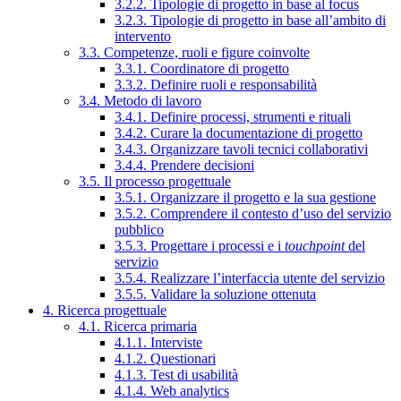
3.2.2. Tipologie di progetto in base al focus
3.2.3. Tipologie di progetto in base all’ambito di
intervento
3.3. Competenze, ruoli e figure coinvolte
3.3.1. Coordinatore di progetto
3.3.2. Definire ruoli e responsabilità
3.4. Metodo di lavoro
3.4.1. Definire processi, strumenti e rituali
3.4.2. Curare la documentazione di progetto
3.4.3. Organizzare tavoli tecnici collaborativi
3.4.4. Prendere decisioni
3.5. Il processo progettuale
3.5.1. Organizzare il progetto e la sua gestione
3.5.2. Comprendere il contesto d’uso del servizio
pubblico
3.5.3. Progettare i processi e i
touchpoint
del
servizio
3.5.4. Realizzare l’interfaccia utente del servizio
3.5.5. Validare la soluzione ottenuta
4. Ricerca progettuale
4.1. Ricerca primaria
4.1.1. Interviste
4.1.2. Questionari
4.1.3. Test di usabilità
4.1.4. Web analytics