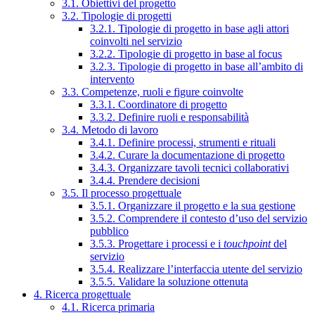
3.1. Obiettivi del progetto
3.2. Tipologie di progetti
3.2.1. Tipologie di progetto in base agli attori
coinvolti nel servizio
3.2.2. Tipologie di progetto in base al focus
3.2.3. Tipologie di progetto in base all’ambito di
intervento
3.3. Competenze, ruoli e figure coinvolte
3.3.1. Coordinatore di progetto
3.3.2. Definire ruoli e responsabilità
3.4. Metodo di lavoro
3.4.1. Definire processi, strumenti e rituali
3.4.2. Curare la documentazione di progetto
3.4.3. Organizzare tavoli tecnici collaborativi
3.4.4. Prendere decisioni
3.5. Il processo progettuale
3.5.1. Organizzare il progetto e la sua gestione
3.5.2. Comprendere il contesto d’uso del servizio
pubblico
3.5.3. Progettare i processi e i
touchpoint
del
servizio
3.5.4. Realizzare l’interfaccia utente del servizio
3.5.5. Validare la soluzione ottenuta
4. Ricerca progettuale
4.1. Ricerca primaria