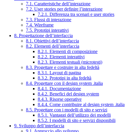
7.1. Caratteristiche dell’interazione
7.2. User stories per definire l’interazione
7.2.1. Differenza tra scenari e user stories
7.3. Flussi di interazione
7.4. Wireframe
7.5. Prototipi interattivi
8. Progettazione dell’interfaccia
8.1. Obiettivi dell’interfaccia
8.2. Elementi dell’interfaccia
8.2.1. Elementi di composizione
8.2.2. Elementi interattivi
8.2.3. Elementi testuali (microtesti)
8.3. Progettare e costruire in alta fedeltà
8.3.1. Layout di pagina
8.3.2. Prototipi in alta fedeltà
8.4. Progettare con il design system .italia
8.4.1. Documentazione
8.4.2. Benefici del design system
8.4.3. Risorse operative
8.4.4. Come contribuire al design system .italia
8.5. Progettare con i modelli di sito e servizi
8.5.1. Vantaggi dell’utilizzo dei modelli
8.5.2. I modelli di sito e servizi disponibili
9. Sviluppo dell’interfaccia
9.1. Approccio allo sviluppo