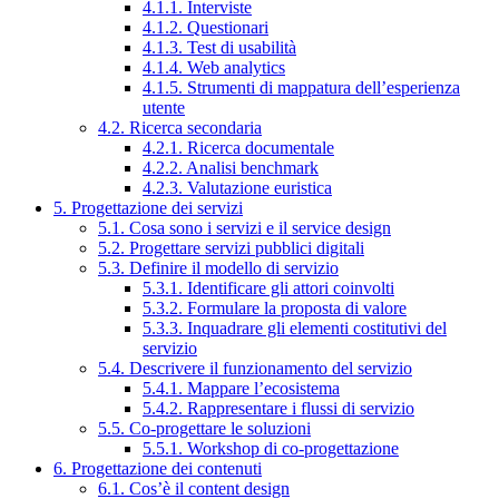
4.1.1. Interviste
4.1.2. Questionari
4.1.3. Test di usabilità
4.1.4. Web analytics
4.1.5. Strumenti di mappatura dell’esperienza
utente
4.2. Ricerca secondaria
4.2.1. Ricerca documentale
4.2.2. Analisi benchmark
4.2.3. Valutazione euristica
5. Progettazione dei servizi
5.1. Cosa sono i servizi e il service design
5.2. Progettare servizi pubblici digitali
5.3. Definire il modello di servizio
5.3.1. Identificare gli attori coinvolti
5.3.2. Formulare la proposta di valore
5.3.3. Inquadrare gli elementi costitutivi del
servizio
5.4. Descrivere il funzionamento del servizio
5.4.1. Mappare l’ecosistema
5.4.2. Rappresentare i flussi di servizio
5.5. Co-progettare le soluzioni
5.5.1. Workshop di co-progettazione
6. Progettazione dei contenuti
6.1. Cos’è il content design