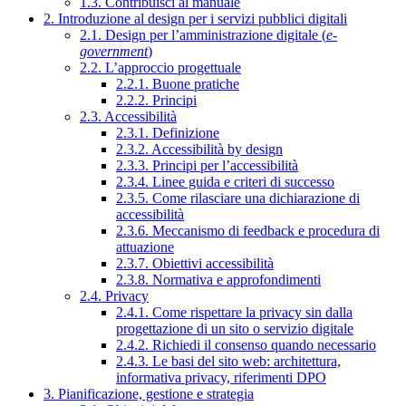
1.3. Contribuisci al manuale
2. Introduzione al design per i servizi pubblici digitali
2.1. Design per l’amministrazione digitale (
e-
government
)
2.2. L’approccio progettuale
2.2.1. Buone pratiche
2.2.2. Principi
2.3. Accessibilità
2.3.1. Definizione
2.3.2. Accessibilità by design
2.3.3. Principi per l’accessibilità
2.3.4. Linee guida e criteri di successo
2.3.5. Come rilasciare una dichiarazione di
accessibilità
2.3.6. Meccanismo di feedback e procedura di
attuazione
2.3.7. Obiettivi accessibilità
2.3.8. Normativa e approfondimenti
2.4. Privacy
2.4.1. Come rispettare la privacy sin dalla
progettazione di un sito o servizio digitale
2.4.2. Richiedi il consenso quando necessario
2.4.3. Le basi del sito web: architettura,
informativa privacy, riferimenti DPO
3. Pianificazione, gestione e strategia