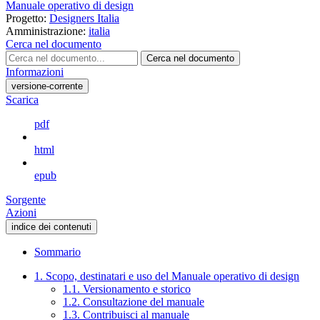
Manuale operativo di design
Progetto:
Designers Italia
Amministrazione:
italia
Cerca nel documento
Cerca nel documento
Informazioni
versione-corrente
Scarica
pdf
html
epub
Sorgente
Azioni
indice dei contenuti
Sommario
1. Scopo, destinatari e uso del Manuale operativo di design
1.1. Versionamento e storico
1.2. Consultazione del manuale
1.3. Contribuisci al manuale