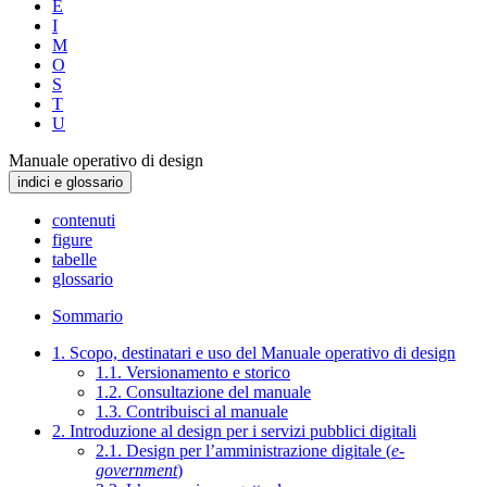
E
I
M
O
S
T
U
Manuale operativo di design
indici e glossario
contenuti
figure
tabelle
glossario
Sommario
1. Scopo, destinatari e uso del Manuale operativo di design
1.1. Versionamento e storico
1.2. Consultazione del manuale
1.3. Contribuisci al manuale
2. Introduzione al design per i servizi pubblici digitali
2.1. Design per l’amministrazione digitale (
e-
government
)