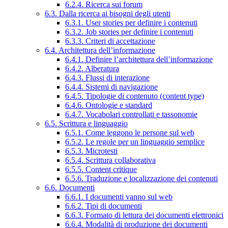
6.2.4. Ricerca sui forum
6.3. Dalla ricerca ai bisogni degli utenti
6.3.1. User stories per definire i contenuti
6.3.2. Job stories per definire i contenuti
6.3.3. Criteri di accettazione
6.4. Architettura dell’informazione
6.4.1. Definire l’architettura dell’informazione
6.4.2. Alberatura
6.4.3. Flussi di interazione
6.4.4. Sistemi di navigazione
6.4.5. Tipologie di contenuto (content type)
6.4.6. Ontologie e standard
6.4.7. Vocabolari controllati e tassonomie
6.5. Scrittura e linguaggio
6.5.1. Come leggono le persone sul web
6.5.2. Le regole per un linguaggio semplice
6.5.3. Microtesti
6.5.4. Scrittura collaborativa
6.5.5. Content critique
6.5.6. Traduzione e localizzazione dei contenuti
6.6. Documenti
6.6.1. I documenti vanno sul web
6.6.2. Tipi di documenti
6.6.3. Formato di lettura dei documenti elettronici
6.6.4. Modalità di produzione dei documenti