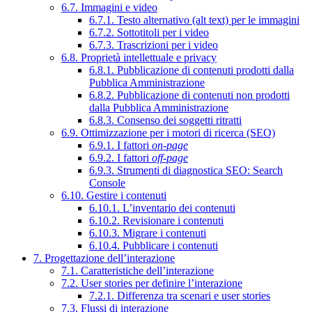
6.7. Immagini e video
6.7.1. Testo alternativo (alt text) per le immagini
6.7.2. Sottotitoli per i video
6.7.3. Trascrizioni per i video
6.8. Proprietà intellettuale e privacy
6.8.1. Pubblicazione di contenuti prodotti dalla
Pubblica Amministrazione
6.8.2. Pubblicazione di contenuti non prodotti
dalla Pubblica Amministrazione
6.8.3. Consenso dei soggetti ritratti
6.9. Ottimizzazione per i motori di ricerca (SEO)
6.9.1. I fattori
on-page
6.9.2. I fattori
off-page
6.9.3. Strumenti di diagnostica SEO: Search
Console
6.10. Gestire i contenuti
6.10.1. L’inventario dei contenuti
6.10.2. Revisionare i contenuti
6.10.3. Migrare i contenuti
6.10.4. Pubblicare i contenuti
7. Progettazione dell’interazione
7.1. Caratteristiche dell’interazione
7.2. User stories per definire l’interazione
7.2.1. Differenza tra scenari e user stories
7.3. Flussi di interazione