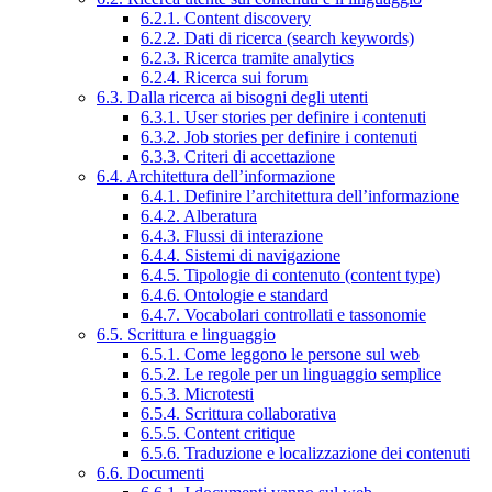
6.2.1. Content discovery
6.2.2. Dati di ricerca (search keywords)
6.2.3. Ricerca tramite analytics
6.2.4. Ricerca sui forum
6.3. Dalla ricerca ai bisogni degli utenti
6.3.1. User stories per definire i contenuti
6.3.2. Job stories per definire i contenuti
6.3.3. Criteri di accettazione
6.4. Architettura dell’informazione
6.4.1. Definire l’architettura dell’informazione
6.4.2. Alberatura
6.4.3. Flussi di interazione
6.4.4. Sistemi di navigazione
6.4.5. Tipologie di contenuto (content type)
6.4.6. Ontologie e standard
6.4.7. Vocabolari controllati e tassonomie
6.5. Scrittura e linguaggio
6.5.1. Come leggono le persone sul web
6.5.2. Le regole per un linguaggio semplice
6.5.3. Microtesti
6.5.4. Scrittura collaborativa
6.5.5. Content critique
6.5.6. Traduzione e localizzazione dei contenuti
6.6. Documenti