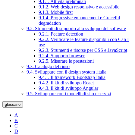
9.1.1. Attività preliminari
9.1.2. Web design responsivo e accessibile
9.1.3. Mobile first
9.1.4. Progressive enhancement e Graceful
degradation
9.2. Strumenti di supporto allo sviluppo del software
9.2.1. Feature detection
9.2.2. Verificare le feature disponibili con Can I
use
9.2.3. Strumenti e risorse per CSS e JavaScript
9.2.4. Supporto browser
9.2.5. Misurare le prestazioni
9.3. Catalogo del riuso
9.4. Sviluppare con il design system .italia
9.4.1. Il framework Bootstrap Italia
9.4.2. Il kit di sviluppo React
9.4.3. Il kit di sviluppo Angular
9.5. Sviluppare con i modelli di sito e servizi
glossario
A
B
C
D