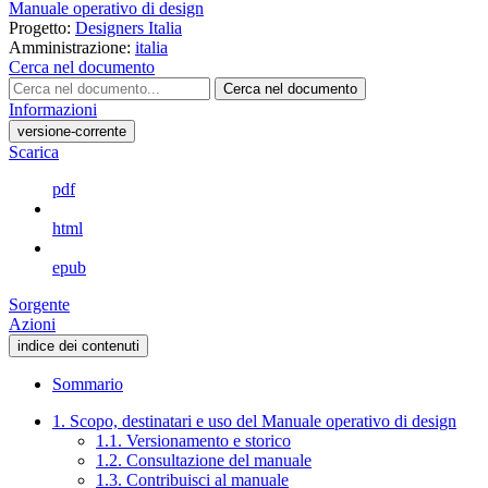
Manuale operativo di design
Progetto:
Designers Italia
Amministrazione:
italia
Cerca nel documento
Cerca nel documento
Informazioni
versione-corrente
Scarica
pdf
html
epub
Sorgente
Azioni
indice dei contenuti
Sommario
1. Scopo, destinatari e uso del Manuale operativo di design
1.1. Versionamento e storico
1.2. Consultazione del manuale
1.3. Contribuisci al manuale