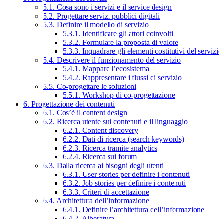
5.1. Cosa sono i servizi e il service design
5.2. Progettare servizi pubblici digitali
5.3. Definire il modello di servizio
5.3.1. Identificare gli attori coinvolti
5.3.2. Formulare la proposta di valore
5.3.3. Inquadrare gli elementi costitutivi del serviz
5.4. Descrivere il funzionamento del servizio
5.4.1. Mappare l’ecosistema
5.4.2. Rappresentare i flussi di servizio
5.5. Co-progettare le soluzioni
5.5.1. Workshop di co-progettazione
6. Progettazione dei contenuti
6.1. Cos’è il content design
6.2. Ricerca utente sui contenuti e il linguaggio
6.2.1. Content discovery
6.2.2. Dati di ricerca (search keywords)
6.2.3. Ricerca tramite analytics
6.2.4. Ricerca sui forum
6.3. Dalla ricerca ai bisogni degli utenti
6.3.1. User stories per definire i contenuti
6.3.2. Job stories per definire i contenuti
6.3.3. Criteri di accettazione
6.4. Architettura dell’informazione
6.4.1. Definire l’architettura dell’informazione
6.4.2. Alberatura