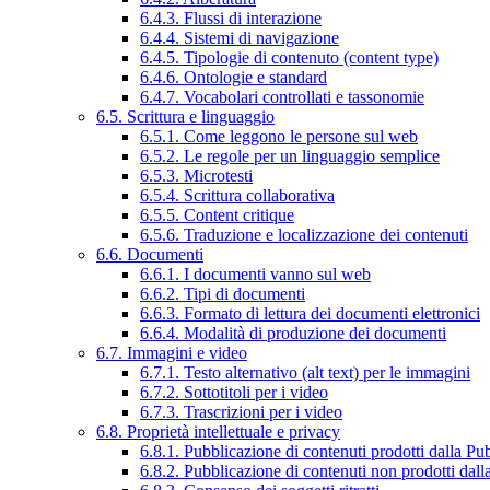
6.4.3. Flussi di interazione
6.4.4. Sistemi di navigazione
6.4.5. Tipologie di contenuto (content type)
6.4.6. Ontologie e standard
6.4.7. Vocabolari controllati e tassonomie
6.5. Scrittura e linguaggio
6.5.1. Come leggono le persone sul web
6.5.2. Le regole per un linguaggio semplice
6.5.3. Microtesti
6.5.4. Scrittura collaborativa
6.5.5. Content critique
6.5.6. Traduzione e localizzazione dei contenuti
6.6. Documenti
6.6.1. I documenti vanno sul web
6.6.2. Tipi di documenti
6.6.3. Formato di lettura dei documenti elettronici
6.6.4. Modalità di produzione dei documenti
6.7. Immagini e video
6.7.1. Testo alternativo (alt text) per le immagini
6.7.2. Sottotitoli per i video
6.7.3. Trascrizioni per i video
6.8. Proprietà intellettuale e privacy
6.8.1. Pubblicazione di contenuti prodotti dalla P
6.8.2. Pubblicazione di contenuti non prodotti dal