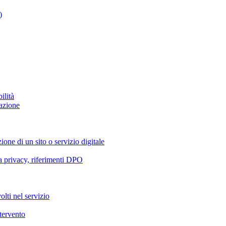
)
ilità
azione
ione di un sito o servizio digitale
va privacy, riferimenti DPO
olti nel servizio
ntervento