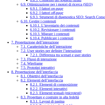
6.8.3. Consenso dei soggetti ritratti
6.9. Ottimizzazione per i motori di ricerca (SEO)
6.9.1. I fattori
on-page
6.9.2. I fattori
off-page
6.9.3. Strumenti di diagnostica SEO: Search Cons
6.10. Gestire i contenuti
6.10.1. L’inventario dei contenuti
6.10.2. Revisionare i contenuti
6.10.3. Migrare i contenuti
6.10.4. Pubblicare i contenuti
7. Progettazione dell’interazione
7.1. Caratteristiche dell’interazione
7.2. User stories per definire l’interazione
7.2.1. Differenza tra scenari e user stories
7.3. Flussi di interazione
7.4. Wireframe
7.5. Prototipi interattivi
8. Progettazione dell’interfaccia
8.1. Obiettivi dell’interfaccia
8.2. Elementi dell’interfaccia
8.2.1. Elementi di composizione
8.2.2. Elementi interattivi
8.2.3. Elementi testuali (microtesti)
8.3. Progettare e costruire in alta fedeltà
8.3.1. Layout di pagina