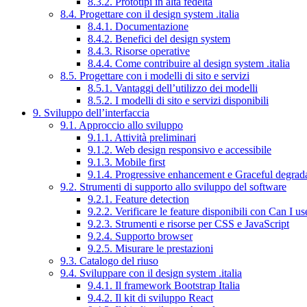
8.3.2. Prototipi in alta fedeltà
8.4. Progettare con il design system .italia
8.4.1. Documentazione
8.4.2. Benefici del design system
8.4.3. Risorse operative
8.4.4. Come contribuire al design system .italia
8.5. Progettare con i modelli di sito e servizi
8.5.1. Vantaggi dell’utilizzo dei modelli
8.5.2. I modelli di sito e servizi disponibili
9. Sviluppo dell’interfaccia
9.1. Approccio allo sviluppo
9.1.1. Attività preliminari
9.1.2. Web design responsivo e accessibile
9.1.3. Mobile first
9.1.4. Progressive enhancement e Graceful degrad
9.2. Strumenti di supporto allo sviluppo del software
9.2.1. Feature detection
9.2.2. Verificare le feature disponibili con Can I us
9.2.3. Strumenti e risorse per CSS e JavaScript
9.2.4. Supporto browser
9.2.5. Misurare le prestazioni
9.3. Catalogo del riuso
9.4. Sviluppare con il design system .italia
9.4.1. Il framework Bootstrap Italia
9.4.2. Il kit di sviluppo React