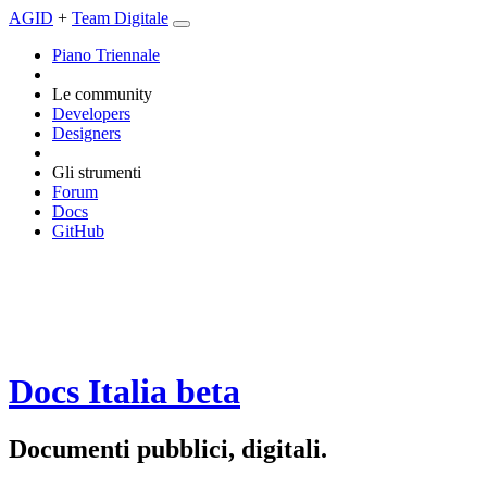
AGID
+
Team Digitale
Piano Triennale
Le community
Developers
Designers
Gli strumenti
Forum
Docs
GitHub
Docs Italia
beta
Documenti pubblici, digitali.