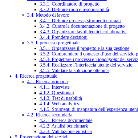
3.3.1. Coordinatore di progetto
3.3.2. Definire ruoli e responsabilità
3.4. Metodo di lavoro
3.4.1. Definire processi, strumenti e rituali
3.4.2. Curare la documentazione di progetto
3.4.3. Organizzare tavoli tecnici collaborativi
3.4.4. Prendere decisioni
3.5. Il processo progettuale
3.5.1. Organizzare il progetto e la sua gestione
3.5.2. Comprendere il contesto d’uso del servizio 
3.5.3. Progettare i processi e i
touchpoint
del servi
3.5.4. Realizzare l’interfaccia utente del servizio
3.5.5. Validare la soluzione ottenuta
4. Ricerca progettuale
4.1. Ricerca primaria
4.1.1. Interviste
4.1.2. Questionari
4.1.3. Test di usabilità
4.1.4. Web analytics
4.1.5. Strumenti di mappatura dell’esperienza uten
4.2. Ricerca secondaria
4.2.1. Ricerca documentale
4.2.2. Analisi benchmark
4.2.3. Valutazione euristica
5. Progettazione dei servizi