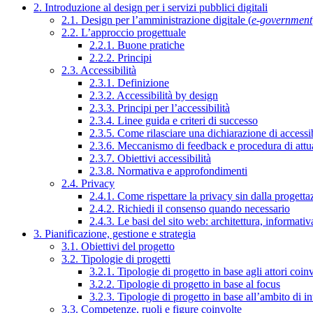
2. Introduzione al design per i servizi pubblici digitali
2.1. Design per l’amministrazione digitale (
e-government
2.2. L’approccio progettuale
2.2.1. Buone pratiche
2.2.2. Principi
2.3. Accessibilità
2.3.1. Definizione
2.3.2. Accessibilità by design
2.3.3. Principi per l’accessibilità
2.3.4. Linee guida e criteri di successo
2.3.5. Come rilasciare una dichiarazione di accessib
2.3.6. Meccanismo di feedback e procedura di attu
2.3.7. Obiettivi accessibilità
2.3.8. Normativa e approfondimenti
2.4. Privacy
2.4.1. Come rispettare la privacy sin dalla progettaz
2.4.2. Richiedi il consenso quando necessario
2.4.3. Le basi del sito web: architettura, informati
3. Pianificazione, gestione e strategia
3.1. Obiettivi del progetto
3.2. Tipologie di progetti
3.2.1. Tipologie di progetto in base agli attori coinv
3.2.2. Tipologie di progetto in base al focus
3.2.3. Tipologie di progetto in base all’ambito di i
3.3. Competenze, ruoli e figure coinvolte