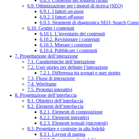
6.8.3. Consenso dei soggetti ritratti
6.9. Ottimizzazione per i motori di ricerca (SEO)
6.9.1. I fattori
on-page
6.9.2. I fattori
off-page
6.9.3. Strumenti di diagnostica SEO: Search Cons
6.10. Gestire i contenuti
6.10.1. L’inventario dei contenuti
6.10.2. Revisionare i contenuti
6.10.3. Migrare i contenuti
6.10.4. Pubblicare i contenuti
7. Progettazione dell’interazione
7.1. Caratteristiche dell’interazione
7.2. User stories per definire l’interazione
7.2.1. Differenza tra scenari e user stories
7.3. Flussi di interazione
7.4. Wireframe
7.5. Prototipi interattivi
8. Progettazione dell’interfaccia
8.1. Obiettivi dell’interfaccia
8.2. Elementi dell’interfaccia
8.2.1. Elementi di composizione
8.2.2. Elementi interattivi
8.2.3. Elementi testuali (microtesti)
8.3. Progettare e costruire in alta fedeltà
8.3.1. Layout di pagina