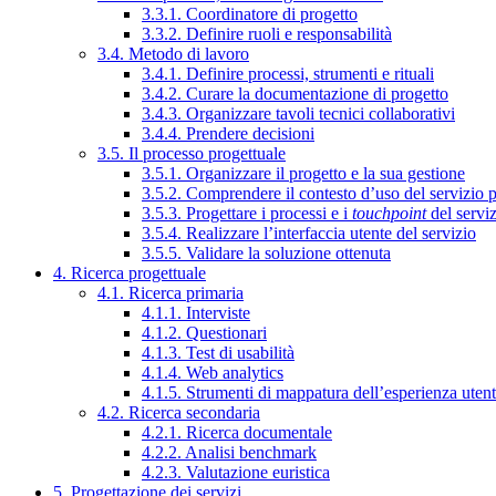
3.3.1. Coordinatore di progetto
3.3.2. Definire ruoli e responsabilità
3.4. Metodo di lavoro
3.4.1. Definire processi, strumenti e rituali
3.4.2. Curare la documentazione di progetto
3.4.3. Organizzare tavoli tecnici collaborativi
3.4.4. Prendere decisioni
3.5. Il processo progettuale
3.5.1. Organizzare il progetto e la sua gestione
3.5.2. Comprendere il contesto d’uso del servizio 
3.5.3. Progettare i processi e i
touchpoint
del servi
3.5.4. Realizzare l’interfaccia utente del servizio
3.5.5. Validare la soluzione ottenuta
4. Ricerca progettuale
4.1. Ricerca primaria
4.1.1. Interviste
4.1.2. Questionari
4.1.3. Test di usabilità
4.1.4. Web analytics
4.1.5. Strumenti di mappatura dell’esperienza uten
4.2. Ricerca secondaria
4.2.1. Ricerca documentale
4.2.2. Analisi benchmark
4.2.3. Valutazione euristica
5. Progettazione dei servizi