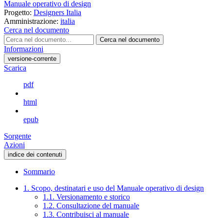
Manuale operativo di design
Progetto:
Designers Italia
Amministrazione:
italia
Cerca nel documento
Cerca nel documento
Informazioni
versione-corrente
Scarica
pdf
html
epub
Sorgente
Azioni
indice dei contenuti
Sommario
1. Scopo, destinatari e uso del Manuale operativo di design
1.1. Versionamento e storico
1.2. Consultazione del manuale
1.3. Contribuisci al manuale