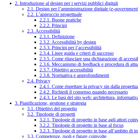
2. Introduzione al design per i servizi pubblici digitali
2.1. Design per l’amministrazione digitale (
e-government
2.2. L’approccio progettuale
2.2.1. Buone pratiche
2.2.2. Principi
2.3. Accessibilità
2.3.1. Definizione
2.3.2. Accessibilità by design
2.3.3. Principi per l’accessibilità
2.3.4. Linee guida e criteri di successo
2.3.5. Come rilasciare una dichiarazione di accessib
2.3.6. Meccanismo di feedback e procedura di attu
2.3.7. Obiettivi accessibilità
2.3.8. Normativa e approfondimenti
2.4. Privacy
2.4.1. Come rispettare la privacy sin dalla progettaz
2.4.2. Richiedi il consenso quando necessario
2.4.3. Le basi del sito web: architettura, informati
3. Pianificazione, gestione e strategia
3.1. Obiettivi del progetto
3.2. Tipologie di progetti
3.2.1. Tipologie di progetto in base agli attori coinv
3.2.2. Tipologie di progetto in base al focus
3.2.3. Tipologie di progetto in base all’ambito di i
3.3. Competenze, ruoli e figure coinvolte