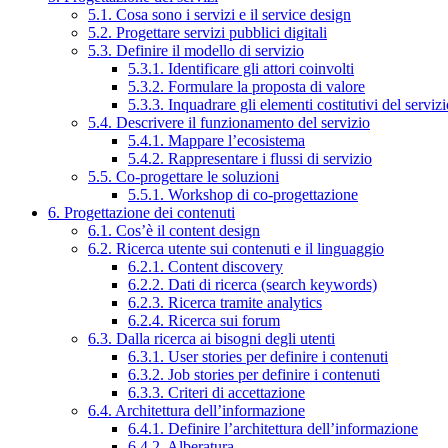
5.1. Cosa sono i servizi e il service design
5.2. Progettare servizi pubblici digitali
5.3. Definire il modello di servizio
5.3.1. Identificare gli attori coinvolti
5.3.2. Formulare la proposta di valore
5.3.3. Inquadrare gli elementi costitutivi del serviz
5.4. Descrivere il funzionamento del servizio
5.4.1. Mappare l’ecosistema
5.4.2. Rappresentare i flussi di servizio
5.5. Co-progettare le soluzioni
5.5.1. Workshop di co-progettazione
6. Progettazione dei contenuti
6.1. Cos’è il content design
6.2. Ricerca utente sui contenuti e il linguaggio
6.2.1. Content discovery
6.2.2. Dati di ricerca (search keywords)
6.2.3. Ricerca tramite analytics
6.2.4. Ricerca sui forum
6.3. Dalla ricerca ai bisogni degli utenti
6.3.1. User stories per definire i contenuti
6.3.2. Job stories per definire i contenuti
6.3.3. Criteri di accettazione
6.4. Architettura dell’informazione
6.4.1. Definire l’architettura dell’informazione
6.4.2. Alberatura