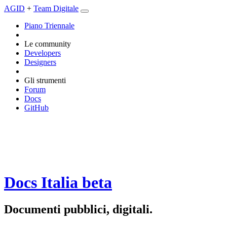
AGID
+
Team Digitale
Piano Triennale
Le community
Developers
Designers
Gli strumenti
Forum
Docs
GitHub
Docs Italia
beta
Documenti pubblici, digitali.