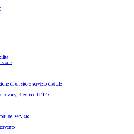
)
ilità
azione
ione di un sito o servizio digitale
va privacy, riferimenti DPO
olti nel servizio
ntervento