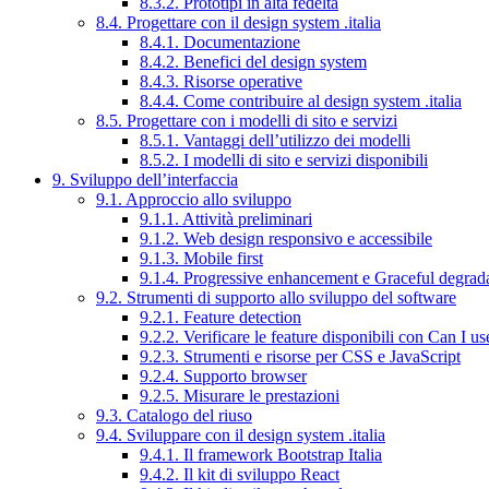
8.3.2. Prototipi in alta fedeltà
8.4. Progettare con il design system .italia
8.4.1. Documentazione
8.4.2. Benefici del design system
8.4.3. Risorse operative
8.4.4. Come contribuire al design system .italia
8.5. Progettare con i modelli di sito e servizi
8.5.1. Vantaggi dell’utilizzo dei modelli
8.5.2. I modelli di sito e servizi disponibili
9. Sviluppo dell’interfaccia
9.1. Approccio allo sviluppo
9.1.1. Attività preliminari
9.1.2. Web design responsivo e accessibile
9.1.3. Mobile first
9.1.4. Progressive enhancement e Graceful degrad
9.2. Strumenti di supporto allo sviluppo del software
9.2.1. Feature detection
9.2.2. Verificare le feature disponibili con Can I us
9.2.3. Strumenti e risorse per CSS e JavaScript
9.2.4. Supporto browser
9.2.5. Misurare le prestazioni
9.3. Catalogo del riuso
9.4. Sviluppare con il design system .italia
9.4.1. Il framework Bootstrap Italia
9.4.2. Il kit di sviluppo React