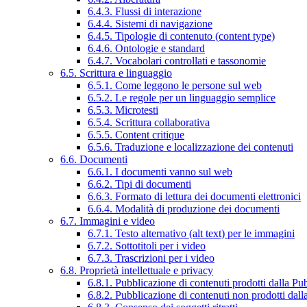
6.4.3. Flussi di interazione
6.4.4. Sistemi di navigazione
6.4.5. Tipologie di contenuto (content type)
6.4.6. Ontologie e standard
6.4.7. Vocabolari controllati e tassonomie
6.5. Scrittura e linguaggio
6.5.1. Come leggono le persone sul web
6.5.2. Le regole per un linguaggio semplice
6.5.3. Microtesti
6.5.4. Scrittura collaborativa
6.5.5. Content critique
6.5.6. Traduzione e localizzazione dei contenuti
6.6. Documenti
6.6.1. I documenti vanno sul web
6.6.2. Tipi di documenti
6.6.3. Formato di lettura dei documenti elettronici
6.6.4. Modalità di produzione dei documenti
6.7. Immagini e video
6.7.1. Testo alternativo (alt text) per le immagini
6.7.2. Sottotitoli per i video
6.7.3. Trascrizioni per i video
6.8. Proprietà intellettuale e privacy
6.8.1. Pubblicazione di contenuti prodotti dalla P
6.8.2. Pubblicazione di contenuti non prodotti dal