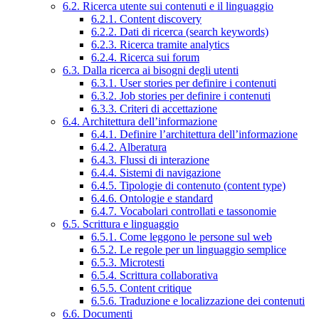
6.2. Ricerca utente sui contenuti e il linguaggio
6.2.1. Content discovery
6.2.2. Dati di ricerca (search keywords)
6.2.3. Ricerca tramite analytics
6.2.4. Ricerca sui forum
6.3. Dalla ricerca ai bisogni degli utenti
6.3.1. User stories per definire i contenuti
6.3.2. Job stories per definire i contenuti
6.3.3. Criteri di accettazione
6.4. Architettura dell’informazione
6.4.1. Definire l’architettura dell’informazione
6.4.2. Alberatura
6.4.3. Flussi di interazione
6.4.4. Sistemi di navigazione
6.4.5. Tipologie di contenuto (content type)
6.4.6. Ontologie e standard
6.4.7. Vocabolari controllati e tassonomie
6.5. Scrittura e linguaggio
6.5.1. Come leggono le persone sul web
6.5.2. Le regole per un linguaggio semplice
6.5.3. Microtesti
6.5.4. Scrittura collaborativa
6.5.5. Content critique
6.5.6. Traduzione e localizzazione dei contenuti
6.6. Documenti