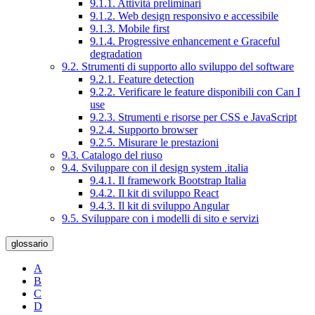
9.1.1. Attività preliminari
9.1.2. Web design responsivo e accessibile
9.1.3. Mobile first
9.1.4. Progressive enhancement e Graceful
degradation
9.2. Strumenti di supporto allo sviluppo del software
9.2.1. Feature detection
9.2.2. Verificare le feature disponibili con Can I
use
9.2.3. Strumenti e risorse per CSS e JavaScript
9.2.4. Supporto browser
9.2.5. Misurare le prestazioni
9.3. Catalogo del riuso
9.4. Sviluppare con il design system .italia
9.4.1. Il framework Bootstrap Italia
9.4.2. Il kit di sviluppo React
9.4.3. Il kit di sviluppo Angular
9.5. Sviluppare con i modelli di sito e servizi
glossario
A
B
C
D