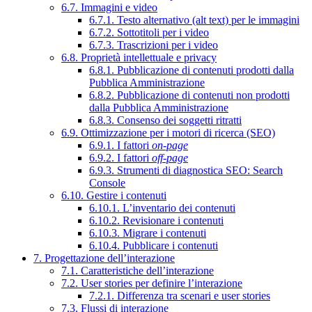
6.7. Immagini e video
6.7.1. Testo alternativo (alt text) per le immagini
6.7.2. Sottotitoli per i video
6.7.3. Trascrizioni per i video
6.8. Proprietà intellettuale e privacy
6.8.1. Pubblicazione di contenuti prodotti dalla
Pubblica Amministrazione
6.8.2. Pubblicazione di contenuti non prodotti
dalla Pubblica Amministrazione
6.8.3. Consenso dei soggetti ritratti
6.9. Ottimizzazione per i motori di ricerca (SEO)
6.9.1. I fattori
on-page
6.9.2. I fattori
off-page
6.9.3. Strumenti di diagnostica SEO: Search
Console
6.10. Gestire i contenuti
6.10.1. L’inventario dei contenuti
6.10.2. Revisionare i contenuti
6.10.3. Migrare i contenuti
6.10.4. Pubblicare i contenuti
7. Progettazione dell’interazione
7.1. Caratteristiche dell’interazione
7.2. User stories per definire l’interazione
7.2.1. Differenza tra scenari e user stories
7.3. Flussi di interazione