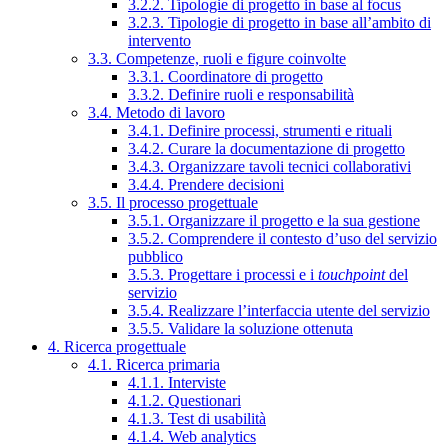
3.2.2. Tipologie di progetto in base al focus
3.2.3. Tipologie di progetto in base all’ambito di
intervento
3.3. Competenze, ruoli e figure coinvolte
3.3.1. Coordinatore di progetto
3.3.2. Definire ruoli e responsabilità
3.4. Metodo di lavoro
3.4.1. Definire processi, strumenti e rituali
3.4.2. Curare la documentazione di progetto
3.4.3. Organizzare tavoli tecnici collaborativi
3.4.4. Prendere decisioni
3.5. Il processo progettuale
3.5.1. Organizzare il progetto e la sua gestione
3.5.2. Comprendere il contesto d’uso del servizio
pubblico
3.5.3. Progettare i processi e i
touchpoint
del
servizio
3.5.4. Realizzare l’interfaccia utente del servizio
3.5.5. Validare la soluzione ottenuta
4. Ricerca progettuale
4.1. Ricerca primaria
4.1.1. Interviste
4.1.2. Questionari
4.1.3. Test di usabilità
4.1.4. Web analytics