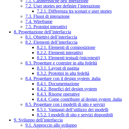
7.1. Caratteristiche dell’interazione
7.2. User stories per definire l’interazione
7.2.1. Differenza tra scenari e user stories
7.3. Flussi di interazione
7.4. Wireframe
7.5. Prototipi interattivi
8. Progettazione dell’interfaccia
8.1. Obiettivi dell’interfaccia
8.2. Elementi dell’interfaccia
8.2.1. Elementi di composizione
8.2.2. Elementi interattivi
8.2.3. Elementi testuali (microtesti)
8.3. Progettare e costruire in alta fedeltà
8.3.1. Layout di pagina
8.3.2. Prototipi in alta fedeltà
8.4. Progettare con il design system .italia
8.4.1. Documentazione
8.4.2. Benefici del design system
8.4.3. Risorse operative
8.4.4. Come contribuire al design system .italia
8.5. Progettare con i modelli di sito e servizi
8.5.1. Vantaggi dell’utilizzo dei modelli
8.5.2. I modelli di sito e servizi disponibili
9. Sviluppo dell’interfaccia
9.1. Approccio allo sviluppo