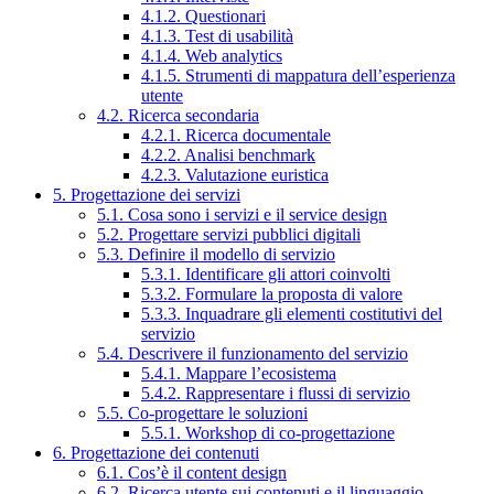
4.1.2. Questionari
4.1.3. Test di usabilità
4.1.4. Web analytics
4.1.5. Strumenti di mappatura dell’esperienza
utente
4.2. Ricerca secondaria
4.2.1. Ricerca documentale
4.2.2. Analisi benchmark
4.2.3. Valutazione euristica
5. Progettazione dei servizi
5.1. Cosa sono i servizi e il service design
5.2. Progettare servizi pubblici digitali
5.3. Definire il modello di servizio
5.3.1. Identificare gli attori coinvolti
5.3.2. Formulare la proposta di valore
5.3.3. Inquadrare gli elementi costitutivi del
servizio
5.4. Descrivere il funzionamento del servizio
5.4.1. Mappare l’ecosistema
5.4.2. Rappresentare i flussi di servizio
5.5. Co-progettare le soluzioni
5.5.1. Workshop di co-progettazione
6. Progettazione dei contenuti
6.1. Cos’è il content design
6.2. Ricerca utente sui contenuti e il linguaggio