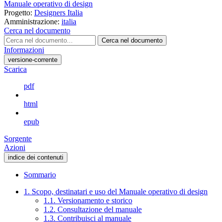
Manuale operativo di design
Progetto:
Designers Italia
Amministrazione:
italia
Cerca nel documento
Cerca nel documento
Informazioni
versione-corrente
Scarica
pdf
html
epub
Sorgente
Azioni
indice dei contenuti
Sommario
1. Scopo, destinatari e uso del Manuale operativo di design
1.1. Versionamento e storico
1.2. Consultazione del manuale
1.3. Contribuisci al manuale