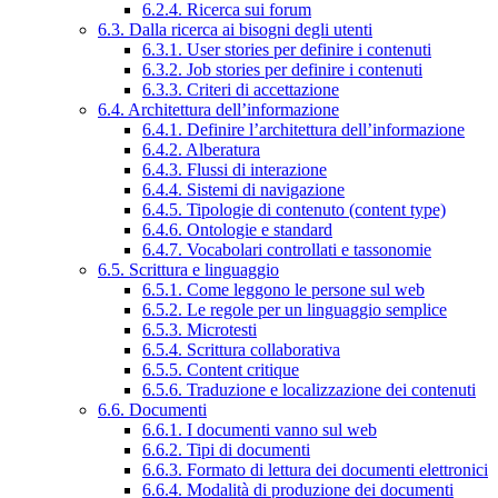
6.2.4. Ricerca sui forum
6.3. Dalla ricerca ai bisogni degli utenti
6.3.1. User stories per definire i contenuti
6.3.2. Job stories per definire i contenuti
6.3.3. Criteri di accettazione
6.4. Architettura dell’informazione
6.4.1. Definire l’architettura dell’informazione
6.4.2. Alberatura
6.4.3. Flussi di interazione
6.4.4. Sistemi di navigazione
6.4.5. Tipologie di contenuto (content type)
6.4.6. Ontologie e standard
6.4.7. Vocabolari controllati e tassonomie
6.5. Scrittura e linguaggio
6.5.1. Come leggono le persone sul web
6.5.2. Le regole per un linguaggio semplice
6.5.3. Microtesti
6.5.4. Scrittura collaborativa
6.5.5. Content critique
6.5.6. Traduzione e localizzazione dei contenuti
6.6. Documenti
6.6.1. I documenti vanno sul web
6.6.2. Tipi di documenti
6.6.3. Formato di lettura dei documenti elettronici
6.6.4. Modalità di produzione dei documenti