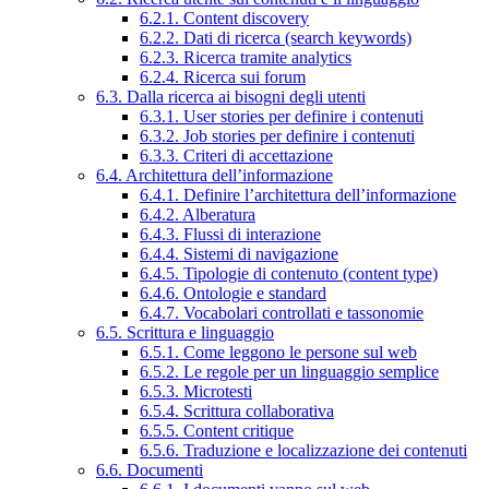
6.2.1. Content discovery
6.2.2. Dati di ricerca (search keywords)
6.2.3. Ricerca tramite analytics
6.2.4. Ricerca sui forum
6.3. Dalla ricerca ai bisogni degli utenti
6.3.1. User stories per definire i contenuti
6.3.2. Job stories per definire i contenuti
6.3.3. Criteri di accettazione
6.4. Architettura dell’informazione
6.4.1. Definire l’architettura dell’informazione
6.4.2. Alberatura
6.4.3. Flussi di interazione
6.4.4. Sistemi di navigazione
6.4.5. Tipologie di contenuto (content type)
6.4.6. Ontologie e standard
6.4.7. Vocabolari controllati e tassonomie
6.5. Scrittura e linguaggio
6.5.1. Come leggono le persone sul web
6.5.2. Le regole per un linguaggio semplice
6.5.3. Microtesti
6.5.4. Scrittura collaborativa
6.5.5. Content critique
6.5.6. Traduzione e localizzazione dei contenuti
6.6. Documenti