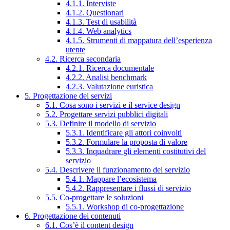
4.1.1. Interviste
4.1.2. Questionari
4.1.3. Test di usabilità
4.1.4. Web analytics
4.1.5. Strumenti di mappatura dell’esperienza
utente
4.2. Ricerca secondaria
4.2.1. Ricerca documentale
4.2.2. Analisi benchmark
4.2.3. Valutazione euristica
5. Progettazione dei servizi
5.1. Cosa sono i servizi e il service design
5.2. Progettare servizi pubblici digitali
5.3. Definire il modello di servizio
5.3.1. Identificare gli attori coinvolti
5.3.2. Formulare la proposta di valore
5.3.3. Inquadrare gli elementi costitutivi del
servizio
5.4. Descrivere il funzionamento del servizio
5.4.1. Mappare l’ecosistema
5.4.2. Rappresentare i flussi di servizio
5.5. Co-progettare le soluzioni
5.5.1. Workshop di co-progettazione
6. Progettazione dei contenuti
6.1. Cos’è il content design