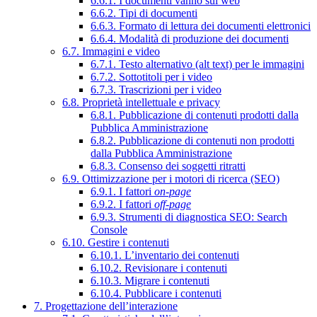
6.6.1. I documenti vanno sul web
6.6.2. Tipi di documenti
6.6.3. Formato di lettura dei documenti elettronici
6.6.4. Modalità di produzione dei documenti
6.7. Immagini e video
6.7.1. Testo alternativo (alt text) per le immagini
6.7.2. Sottotitoli per i video
6.7.3. Trascrizioni per i video
6.8. Proprietà intellettuale e privacy
6.8.1. Pubblicazione di contenuti prodotti dalla
Pubblica Amministrazione
6.8.2. Pubblicazione di contenuti non prodotti
dalla Pubblica Amministrazione
6.8.3. Consenso dei soggetti ritratti
6.9. Ottimizzazione per i motori di ricerca (SEO)
6.9.1. I fattori
on-page
6.9.2. I fattori
off-page
6.9.3. Strumenti di diagnostica SEO: Search
Console
6.10. Gestire i contenuti
6.10.1. L’inventario dei contenuti
6.10.2. Revisionare i contenuti
6.10.3. Migrare i contenuti
6.10.4. Pubblicare i contenuti
7. Progettazione dell’interazione