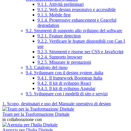
9.1.1. Attività preliminari
9.1.2. Web design responsivo e accessibile
9.1.3. Mobile first
9.1.4. Progressive enhancement e Graceful
degradation
9.2. Strumenti di supporto allo sviluppo del software
9.2.1. Feature detection
9.2.2. Verificare le feature disponibili con Can I
use
9.2.3. Strumenti e risorse per CSS e JavaScript
9.2.4. Supporto browser
9.2.5. Misurare le prestazioni
9.3. Catalogo del riuso
9.4. Sviluppare con il design system .italia
9.4.1. Il framework Bootstrap Italia
9.4.2. Il kit di sviluppo React
9.4.3. Il kit di sviluppo Angular
9.5. Sviluppare con i modelli di sito e servizi
1. Scopo, destinatari e uso del Manuale operativo di design
Team per la Trasformazione Digitale
in collaborazione con
Agenzia per l'Italia Digitale