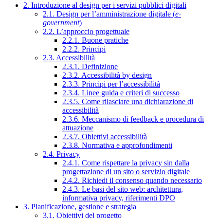
2. Introduzione al design per i servizi pubblici digitali
2.1. Design per l’amministrazione digitale (
e-
government
)
2.2. L’approccio progettuale
2.2.1. Buone pratiche
2.2.2. Principi
2.3. Accessibilità
2.3.1. Definizione
2.3.2. Accessibilità by design
2.3.3. Principi per l’accessibilità
2.3.4. Linee guida e criteri di successo
2.3.5. Come rilasciare una dichiarazione di
accessibilità
2.3.6. Meccanismo di feedback e procedura di
attuazione
2.3.7. Obiettivi accessibilità
2.3.8. Normativa e approfondimenti
2.4. Privacy
2.4.1. Come rispettare la privacy sin dalla
progettazione di un sito o servizio digitale
2.4.2. Richiedi il consenso quando necessario
2.4.3. Le basi del sito web: architettura,
informativa privacy, riferimenti DPO
3. Pianificazione, gestione e strategia
3.1. Obiettivi del progetto