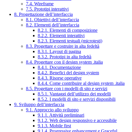
7.4. Wireframe
7.5. Prototipi interattivi
8. Progettazione dell’interfaccia
8.1. Obiettivi dell’interfaccia
8.2. Elementi dell’interfaccia
8.2.1. Elementi di composizione
8.2.2. Elementi interattivi
8.2.3. Elementi testuali (microtesti)
8.3. Progettare e costruire in alta fedeltà
8.3.1. Layout di pagina
8.3.2. Prototipi in alta fedeltà
8.4. Progettare con il design system .italia
8.4.1. Documentazione
8.4.2. Benefici del design system
8.4.3. Risorse operative
8.4.4. Come contribuire al design system .italia
8.5. Progettare con i modelli di sito e servizi
8.5.1. Vantaggi dell’utilizzo dei modelli
8.5.2. I modelli di sito e servizi disponibili
9. Sviluppo dell’interfaccia
9.1. Approccio allo sviluppo
9.1.1. Attività preliminari
9.1.2. Web design responsivo e accessibile
9.1.3. Mobile first
9.1.4. Progressive enhancement e Graceful