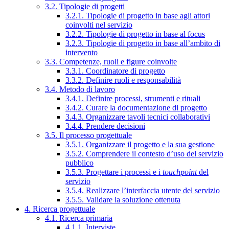
3.2. Tipologie di progetti
3.2.1. Tipologie di progetto in base agli attori
coinvolti nel servizio
3.2.2. Tipologie di progetto in base al focus
3.2.3. Tipologie di progetto in base all’ambito di
intervento
3.3. Competenze, ruoli e figure coinvolte
3.3.1. Coordinatore di progetto
3.3.2. Definire ruoli e responsabilità
3.4. Metodo di lavoro
3.4.1. Definire processi, strumenti e rituali
3.4.2. Curare la documentazione di progetto
3.4.3. Organizzare tavoli tecnici collaborativi
3.4.4. Prendere decisioni
3.5. Il processo progettuale
3.5.1. Organizzare il progetto e la sua gestione
3.5.2. Comprendere il contesto d’uso del servizio
pubblico
3.5.3. Progettare i processi e i
touchpoint
del
servizio
3.5.4. Realizzare l’interfaccia utente del servizio
3.5.5. Validare la soluzione ottenuta
4. Ricerca progettuale
4.1. Ricerca primaria
4.1.1. Interviste