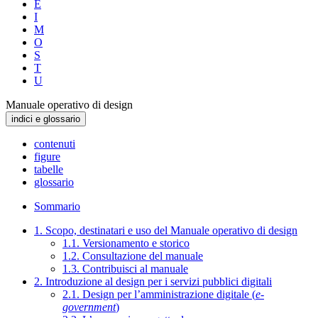
E
I
M
O
S
T
U
Manuale operativo di design
indici e glossario
contenuti
figure
tabelle
glossario
Sommario
1. Scopo, destinatari e uso del Manuale operativo di design
1.1. Versionamento e storico
1.2. Consultazione del manuale
1.3. Contribuisci al manuale
2. Introduzione al design per i servizi pubblici digitali
2.1. Design per l’amministrazione digitale (
e-
government
)