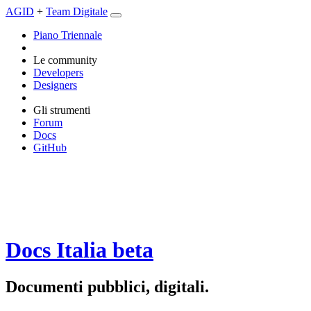
AGID
+
Team Digitale
Piano Triennale
Le community
Developers
Designers
Gli strumenti
Forum
Docs
GitHub
Docs Italia
beta
Documenti pubblici, digitali.