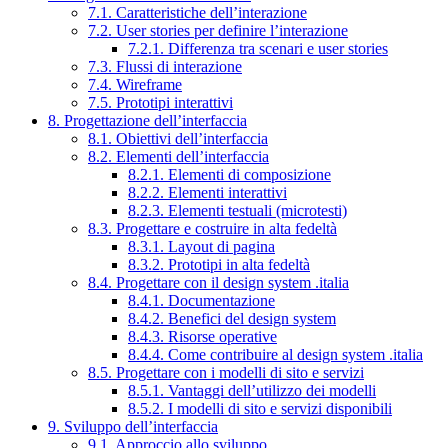
7.1. Caratteristiche dell’interazione
7.2. User stories per definire l’interazione
7.2.1. Differenza tra scenari e user stories
7.3. Flussi di interazione
7.4. Wireframe
7.5. Prototipi interattivi
8. Progettazione dell’interfaccia
8.1. Obiettivi dell’interfaccia
8.2. Elementi dell’interfaccia
8.2.1. Elementi di composizione
8.2.2. Elementi interattivi
8.2.3. Elementi testuali (microtesti)
8.3. Progettare e costruire in alta fedeltà
8.3.1. Layout di pagina
8.3.2. Prototipi in alta fedeltà
8.4. Progettare con il design system .italia
8.4.1. Documentazione
8.4.2. Benefici del design system
8.4.3. Risorse operative
8.4.4. Come contribuire al design system .italia
8.5. Progettare con i modelli di sito e servizi
8.5.1. Vantaggi dell’utilizzo dei modelli
8.5.2. I modelli di sito e servizi disponibili
9. Sviluppo dell’interfaccia
9.1. Approccio allo sviluppo