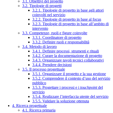
3.1. Obiettivi del progetto
3.2. Tipologie di progetti
3.2.1. Tipologie di progetto in base agli attori
coinvolti nel servizio
3.2.2. Tipologie di progetto in base al focus
3.2.3. Tipologie di progetto in base all’ambito di
intervento
3.3. Competenze, ruoli e figure coinvolte
3.3.1. Coordinatore di progetto
3.3.2. Definire ruoli e responsabilità
3.4. Metodo di lavoro
3.4.1. Definire processi, strumenti e rituali
3.4.2. Curare la documentazione di progetto
3.4.3. Organizzare tavoli tecnici collaborativi
3.4.4. Prendere decisioni
3.5. Il processo progettuale
3.5.1. Organizzare il progetto e la sua gestione
3.5.2. Comprendere il contesto d’uso del servizio
pubblico
3.5.3. Progettare i processi e i
touchpoint
del
servizio
3.5.4. Realizzare l’interfaccia utente del servizio
3.5.5. Validare la soluzione ottenuta
4. Ricerca progettuale
4.1. Ricerca primaria