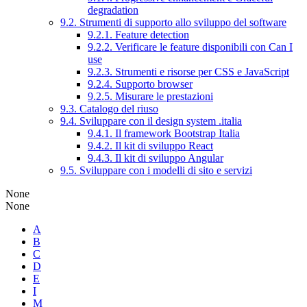
degradation
9.2. Strumenti di supporto allo sviluppo del software
9.2.1. Feature detection
9.2.2. Verificare le feature disponibili con Can I
use
9.2.3. Strumenti e risorse per CSS e JavaScript
9.2.4. Supporto browser
9.2.5. Misurare le prestazioni
9.3. Catalogo del riuso
9.4. Sviluppare con il design system .italia
9.4.1. Il framework Bootstrap Italia
9.4.2. Il kit di sviluppo React
9.4.3. Il kit di sviluppo Angular
9.5. Sviluppare con i modelli di sito e servizi
None
None
A
B
C
D
E
I
M