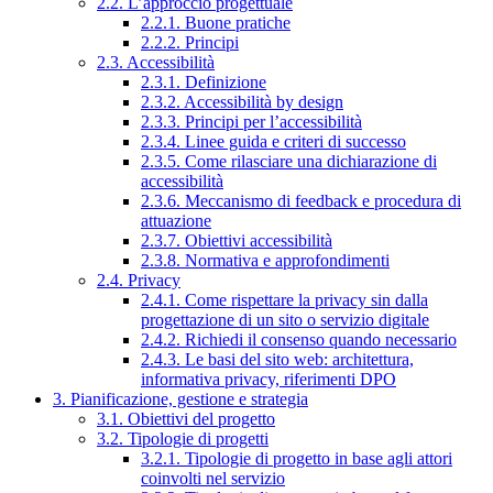
2.2. L’approccio progettuale
2.2.1. Buone pratiche
2.2.2. Principi
2.3. Accessibilità
2.3.1. Definizione
2.3.2. Accessibilità by design
2.3.3. Principi per l’accessibilità
2.3.4. Linee guida e criteri di successo
2.3.5. Come rilasciare una dichiarazione di
accessibilità
2.3.6. Meccanismo di feedback e procedura di
attuazione
2.3.7. Obiettivi accessibilità
2.3.8. Normativa e approfondimenti
2.4. Privacy
2.4.1. Come rispettare la privacy sin dalla
progettazione di un sito o servizio digitale
2.4.2. Richiedi il consenso quando necessario
2.4.3. Le basi del sito web: architettura,
informativa privacy, riferimenti DPO
3. Pianificazione, gestione e strategia
3.1. Obiettivi del progetto
3.2. Tipologie di progetti
3.2.1. Tipologie di progetto in base agli attori
coinvolti nel servizio