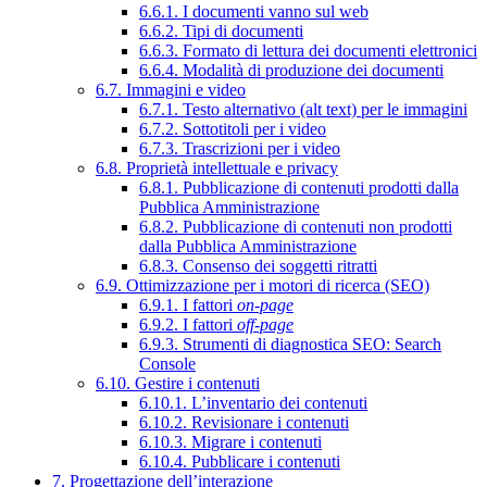
6.6.1. I documenti vanno sul web
6.6.2. Tipi di documenti
6.6.3. Formato di lettura dei documenti elettronici
6.6.4. Modalità di produzione dei documenti
6.7. Immagini e video
6.7.1. Testo alternativo (alt text) per le immagini
6.7.2. Sottotitoli per i video
6.7.3. Trascrizioni per i video
6.8. Proprietà intellettuale e privacy
6.8.1. Pubblicazione di contenuti prodotti dalla
Pubblica Amministrazione
6.8.2. Pubblicazione di contenuti non prodotti
dalla Pubblica Amministrazione
6.8.3. Consenso dei soggetti ritratti
6.9. Ottimizzazione per i motori di ricerca (SEO)
6.9.1. I fattori
on-page
6.9.2. I fattori
off-page
6.9.3. Strumenti di diagnostica SEO: Search
Console
6.10. Gestire i contenuti
6.10.1. L’inventario dei contenuti
6.10.2. Revisionare i contenuti
6.10.3. Migrare i contenuti
6.10.4. Pubblicare i contenuti
7. Progettazione dell’interazione