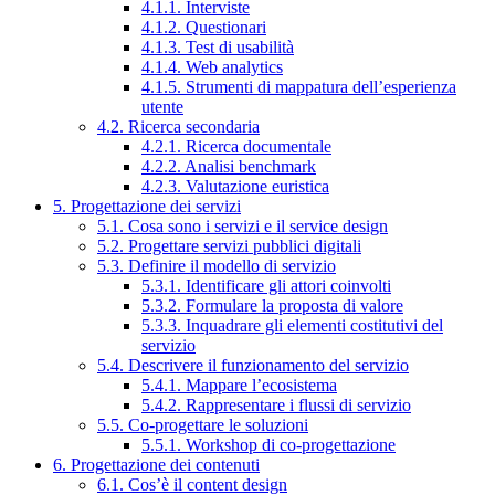
4.1.1. Interviste
4.1.2. Questionari
4.1.3. Test di usabilità
4.1.4. Web analytics
4.1.5. Strumenti di mappatura dell’esperienza
utente
4.2. Ricerca secondaria
4.2.1. Ricerca documentale
4.2.2. Analisi benchmark
4.2.3. Valutazione euristica
5. Progettazione dei servizi
5.1. Cosa sono i servizi e il service design
5.2. Progettare servizi pubblici digitali
5.3. Definire il modello di servizio
5.3.1. Identificare gli attori coinvolti
5.3.2. Formulare la proposta di valore
5.3.3. Inquadrare gli elementi costitutivi del
servizio
5.4. Descrivere il funzionamento del servizio
5.4.1. Mappare l’ecosistema
5.4.2. Rappresentare i flussi di servizio
5.5. Co-progettare le soluzioni
5.5.1. Workshop di co-progettazione
6. Progettazione dei contenuti
6.1. Cos’è il content design