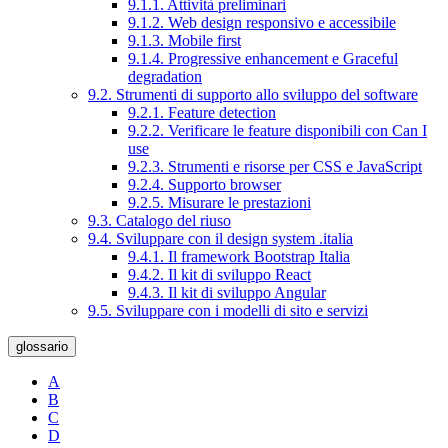
9.1.1. Attività preliminari
9.1.2. Web design responsivo e accessibile
9.1.3. Mobile first
9.1.4. Progressive enhancement e Graceful
degradation
9.2. Strumenti di supporto allo sviluppo del software
9.2.1. Feature detection
9.2.2. Verificare le feature disponibili con Can I
use
9.2.3. Strumenti e risorse per CSS e JavaScript
9.2.4. Supporto browser
9.2.5. Misurare le prestazioni
9.3. Catalogo del riuso
9.4. Sviluppare con il design system .italia
9.4.1. Il framework Bootstrap Italia
9.4.2. Il kit di sviluppo React
9.4.3. Il kit di sviluppo Angular
9.5. Sviluppare con i modelli di sito e servizi
glossario
A
B
C
D