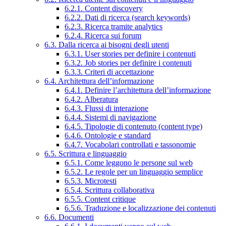
6.2.1. Content discovery
6.2.2. Dati di ricerca (search keywords)
6.2.3. Ricerca tramite analytics
6.2.4. Ricerca sui forum
6.3. Dalla ricerca ai bisogni degli utenti
6.3.1. User stories per definire i contenuti
6.3.2. Job stories per definire i contenuti
6.3.3. Criteri di accettazione
6.4. Architettura dell’informazione
6.4.1. Definire l’architettura dell’informazione
6.4.2. Alberatura
6.4.3. Flussi di interazione
6.4.4. Sistemi di navigazione
6.4.5. Tipologie di contenuto (content type)
6.4.6. Ontologie e standard
6.4.7. Vocabolari controllati e tassonomie
6.5. Scrittura e linguaggio
6.5.1. Come leggono le persone sul web
6.5.2. Le regole per un linguaggio semplice
6.5.3. Microtesti
6.5.4. Scrittura collaborativa
6.5.5. Content critique
6.5.6. Traduzione e localizzazione dei contenuti
6.6. Documenti