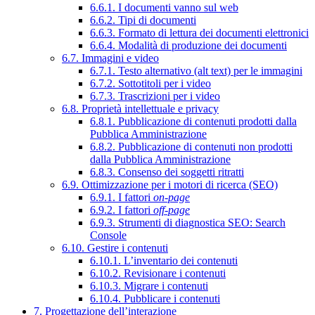
6.6.1. I documenti vanno sul web
6.6.2. Tipi di documenti
6.6.3. Formato di lettura dei documenti elettronici
6.6.4. Modalità di produzione dei documenti
6.7. Immagini e video
6.7.1. Testo alternativo (alt text) per le immagini
6.7.2. Sottotitoli per i video
6.7.3. Trascrizioni per i video
6.8. Proprietà intellettuale e privacy
6.8.1. Pubblicazione di contenuti prodotti dalla
Pubblica Amministrazione
6.8.2. Pubblicazione di contenuti non prodotti
dalla Pubblica Amministrazione
6.8.3. Consenso dei soggetti ritratti
6.9. Ottimizzazione per i motori di ricerca (SEO)
6.9.1. I fattori
on-page
6.9.2. I fattori
off-page
6.9.3. Strumenti di diagnostica SEO: Search
Console
6.10. Gestire i contenuti
6.10.1. L’inventario dei contenuti
6.10.2. Revisionare i contenuti
6.10.3. Migrare i contenuti
6.10.4. Pubblicare i contenuti
7. Progettazione dell’interazione