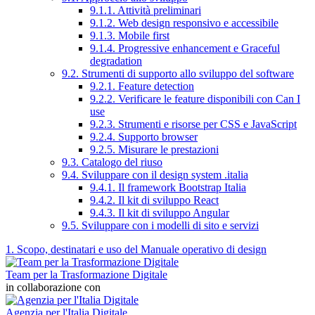
9.1.1. Attività preliminari
9.1.2. Web design responsivo e accessibile
9.1.3. Mobile first
9.1.4. Progressive enhancement e Graceful
degradation
9.2. Strumenti di supporto allo sviluppo del software
9.2.1. Feature detection
9.2.2. Verificare le feature disponibili con Can I
use
9.2.3. Strumenti e risorse per CSS e JavaScript
9.2.4. Supporto browser
9.2.5. Misurare le prestazioni
9.3. Catalogo del riuso
9.4. Sviluppare con il design system .italia
9.4.1. Il framework Bootstrap Italia
9.4.2. Il kit di sviluppo React
9.4.3. Il kit di sviluppo Angular
9.5. Sviluppare con i modelli di sito e servizi
1. Scopo, destinatari e uso del Manuale operativo di design
Team per la Trasformazione Digitale
in collaborazione con
Agenzia per l'Italia Digitale