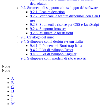
degradation
9.2. Strumenti di supporto allo sviluppo del software
9.2.1. Feature detection
9.2.2. Verificare le feature disponibili con Can I
use
9.2.3. Strumenti e risorse per CSS e JavaScript
9.2.4. Supporto browser
9.2.5. Misurare le prestazioni
9.3. Catalogo del riuso
9.4. Sviluppare con il design system .italia
9.4.1. Il framework Bootstrap Italia
9.4.2. Il kit di sviluppo React
9.4.3. Il kit di sviluppo Angular
9.5. Sviluppare con i modelli di sito e servizi
None
None
A
B
C
D
E
I
M