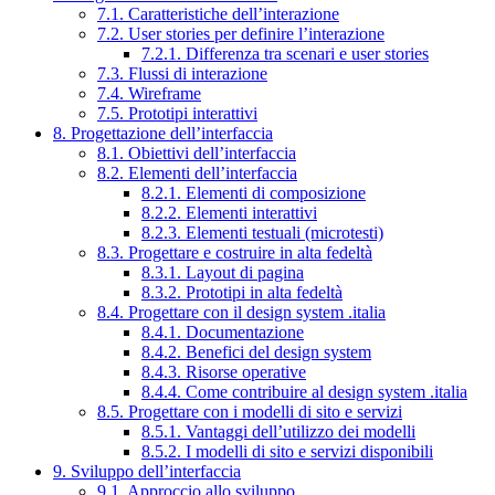
7.1. Caratteristiche dell’interazione
7.2. User stories per definire l’interazione
7.2.1. Differenza tra scenari e user stories
7.3. Flussi di interazione
7.4. Wireframe
7.5. Prototipi interattivi
8. Progettazione dell’interfaccia
8.1. Obiettivi dell’interfaccia
8.2. Elementi dell’interfaccia
8.2.1. Elementi di composizione
8.2.2. Elementi interattivi
8.2.3. Elementi testuali (microtesti)
8.3. Progettare e costruire in alta fedeltà
8.3.1. Layout di pagina
8.3.2. Prototipi in alta fedeltà
8.4. Progettare con il design system .italia
8.4.1. Documentazione
8.4.2. Benefici del design system
8.4.3. Risorse operative
8.4.4. Come contribuire al design system .italia
8.5. Progettare con i modelli di sito e servizi
8.5.1. Vantaggi dell’utilizzo dei modelli
8.5.2. I modelli di sito e servizi disponibili
9. Sviluppo dell’interfaccia
9.1. Approccio allo sviluppo