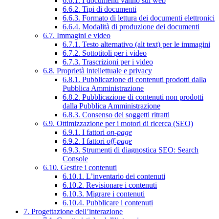
6.6.1. I documenti vanno sul web
6.6.2. Tipi di documenti
6.6.3. Formato di lettura dei documenti elettronici
6.6.4. Modalità di produzione dei documenti
6.7. Immagini e video
6.7.1. Testo alternativo (alt text) per le immagini
6.7.2. Sottotitoli per i video
6.7.3. Trascrizioni per i video
6.8. Proprietà intellettuale e privacy
6.8.1. Pubblicazione di contenuti prodotti dalla
Pubblica Amministrazione
6.8.2. Pubblicazione di contenuti non prodotti
dalla Pubblica Amministrazione
6.8.3. Consenso dei soggetti ritratti
6.9. Ottimizzazione per i motori di ricerca (SEO)
6.9.1. I fattori
on-page
6.9.2. I fattori
off-page
6.9.3. Strumenti di diagnostica SEO: Search
Console
6.10. Gestire i contenuti
6.10.1. L’inventario dei contenuti
6.10.2. Revisionare i contenuti
6.10.3. Migrare i contenuti
6.10.4. Pubblicare i contenuti
7. Progettazione dell’interazione