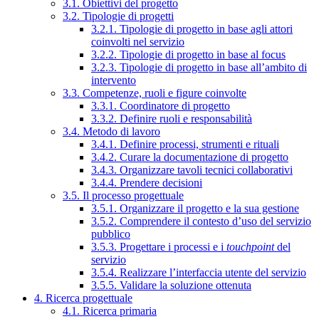
3.1. Obiettivi del progetto
3.2. Tipologie di progetti
3.2.1. Tipologie di progetto in base agli attori
coinvolti nel servizio
3.2.2. Tipologie di progetto in base al focus
3.2.3. Tipologie di progetto in base all’ambito di
intervento
3.3. Competenze, ruoli e figure coinvolte
3.3.1. Coordinatore di progetto
3.3.2. Definire ruoli e responsabilità
3.4. Metodo di lavoro
3.4.1. Definire processi, strumenti e rituali
3.4.2. Curare la documentazione di progetto
3.4.3. Organizzare tavoli tecnici collaborativi
3.4.4. Prendere decisioni
3.5. Il processo progettuale
3.5.1. Organizzare il progetto e la sua gestione
3.5.2. Comprendere il contesto d’uso del servizio
pubblico
3.5.3. Progettare i processi e i
touchpoint
del
servizio
3.5.4. Realizzare l’interfaccia utente del servizio
3.5.5. Validare la soluzione ottenuta
4. Ricerca progettuale
4.1. Ricerca primaria