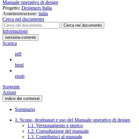
Manuale operativo di design
Progetto:
Designers Italia
Amministrazione:
italia
Cerca nel documento
Cerca nel documento
Informazioni
versione-corrente
Scarica
pdf
html
epub
Sorgente
Azioni
indice dei contenuti
Sommario
1. Scopo, destinatari e uso del Manuale operativo di design
1.1. Versionamento e storico
1.2. Consultazione del manuale
1.3. Contribuisci al manuale