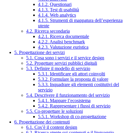
4.1.2. Questionari
4.1.3. Test di usabilità
4.1.4. Web analytics
4.1.5. Strumenti di mappatura dell’esperienza
utente
4.2. Ricerca secondaria
4.2.1. Ricerca documentale
4.2.2. Analisi benchmark
4.2.3. Valutazione euristica
5. Progettazione dei servizi
5.1. Cosa sono i servizi e il service design
5.2. Progettare servizi pubblici digitali
5.3. Definire il modello di servizio
5.3.1. Identificare gli attori coinvolti
5.3.2. Formulare la proposta di valore
5.3.3. Inquadrare gli elementi costitutivi del
servizio
5.4. Descrivere il funzionamento del servizio
5.4.1. Mappare l’ecosistema
5.4.2. Rappresentare i flussi di servizio
5.5. Co-progettare le soluzioni
5.5.1. Workshop di co-progettazione
6. Progettazione dei contenuti
6.1. Cos’è il content design
6.2. Ricerca utente sui contenuti e il linguaggio