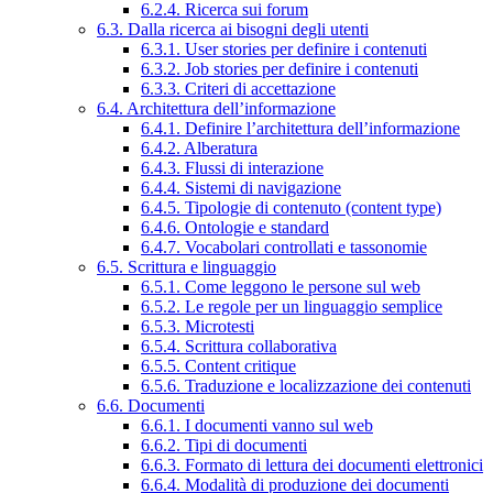
6.2.4. Ricerca sui forum
6.3. Dalla ricerca ai bisogni degli utenti
6.3.1. User stories per definire i contenuti
6.3.2. Job stories per definire i contenuti
6.3.3. Criteri di accettazione
6.4. Architettura dell’informazione
6.4.1. Definire l’architettura dell’informazione
6.4.2. Alberatura
6.4.3. Flussi di interazione
6.4.4. Sistemi di navigazione
6.4.5. Tipologie di contenuto (content type)
6.4.6. Ontologie e standard
6.4.7. Vocabolari controllati e tassonomie
6.5. Scrittura e linguaggio
6.5.1. Come leggono le persone sul web
6.5.2. Le regole per un linguaggio semplice
6.5.3. Microtesti
6.5.4. Scrittura collaborativa
6.5.5. Content critique
6.5.6. Traduzione e localizzazione dei contenuti
6.6. Documenti
6.6.1. I documenti vanno sul web
6.6.2. Tipi di documenti
6.6.3. Formato di lettura dei documenti elettronici
6.6.4. Modalità di produzione dei documenti