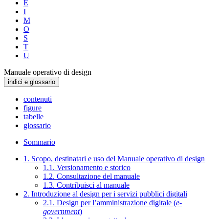
E
I
M
O
S
T
U
Manuale operativo di design
indici e glossario
contenuti
figure
tabelle
glossario
Sommario
1. Scopo, destinatari e uso del Manuale operativo di design
1.1. Versionamento e storico
1.2. Consultazione del manuale
1.3. Contribuisci al manuale
2. Introduzione al design per i servizi pubblici digitali
2.1. Design per l’amministrazione digitale (
e-
government
)