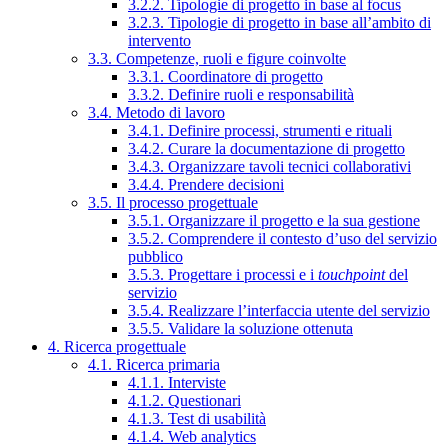
3.2.2. Tipologie di progetto in base al focus
3.2.3. Tipologie di progetto in base all’ambito di
intervento
3.3. Competenze, ruoli e figure coinvolte
3.3.1. Coordinatore di progetto
3.3.2. Definire ruoli e responsabilità
3.4. Metodo di lavoro
3.4.1. Definire processi, strumenti e rituali
3.4.2. Curare la documentazione di progetto
3.4.3. Organizzare tavoli tecnici collaborativi
3.4.4. Prendere decisioni
3.5. Il processo progettuale
3.5.1. Organizzare il progetto e la sua gestione
3.5.2. Comprendere il contesto d’uso del servizio
pubblico
3.5.3. Progettare i processi e i
touchpoint
del
servizio
3.5.4. Realizzare l’interfaccia utente del servizio
3.5.5. Validare la soluzione ottenuta
4. Ricerca progettuale
4.1. Ricerca primaria
4.1.1. Interviste
4.1.2. Questionari
4.1.3. Test di usabilità
4.1.4. Web analytics