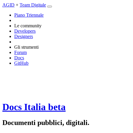
AGID
+
Team Digitale
Piano Triennale
Le community
Developers
Designers
Gli strumenti
Forum
Docs
GitHub
Docs Italia
beta
Documenti pubblici, digitali.