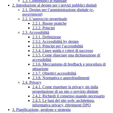
1.3. Contribuisci al manuale
2. Introduzione al design per i servizi pubblici digitali
2.1. Design per l’amministrazione digitale (
e-
government
)
2.2. L’approccio progettuale
2.2.1. Buone pratiche
2.2.2. Principi
2.3. Accessibilità
2.3.1. Definizione
2.3.2. Accessibilità by design
2.3.3. Principi per l’accessibilità
2.3.4. Linee guida e criteri di successo
2.3.5. Come rilasciare una dichiarazione di
accessibilità
2.3.6. Meccanismo di feedback e procedura di
attuazione
2.3.7. Obiettivi accessibilità
2.3.8. Normativa e approfondimenti
2.4. Privacy
2.4.1. Come rispettare la privacy sin dalla
progettazione di un sito o servizio digitale
2.4.2. Richiedi il consenso quando necessario
2.4.3. Le basi del sito web: architettura,
informativa privacy, riferimenti DPO
3. Pianificazione, gestione e strategia