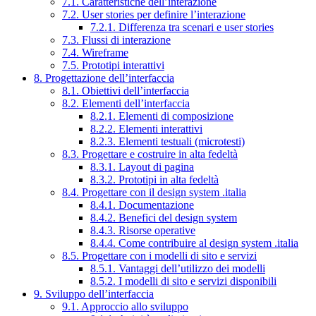
7.1. Caratteristiche dell’interazione
7.2. User stories per definire l’interazione
7.2.1. Differenza tra scenari e user stories
7.3. Flussi di interazione
7.4. Wireframe
7.5. Prototipi interattivi
8. Progettazione dell’interfaccia
8.1. Obiettivi dell’interfaccia
8.2. Elementi dell’interfaccia
8.2.1. Elementi di composizione
8.2.2. Elementi interattivi
8.2.3. Elementi testuali (microtesti)
8.3. Progettare e costruire in alta fedeltà
8.3.1. Layout di pagina
8.3.2. Prototipi in alta fedeltà
8.4. Progettare con il design system .italia
8.4.1. Documentazione
8.4.2. Benefici del design system
8.4.3. Risorse operative
8.4.4. Come contribuire al design system .italia
8.5. Progettare con i modelli di sito e servizi
8.5.1. Vantaggi dell’utilizzo dei modelli
8.5.2. I modelli di sito e servizi disponibili
9. Sviluppo dell’interfaccia
9.1. Approccio allo sviluppo