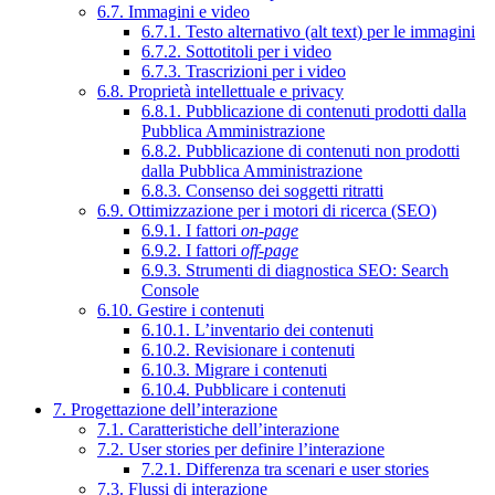
6.7. Immagini e video
6.7.1. Testo alternativo (alt text) per le immagini
6.7.2. Sottotitoli per i video
6.7.3. Trascrizioni per i video
6.8. Proprietà intellettuale e privacy
6.8.1. Pubblicazione di contenuti prodotti dalla
Pubblica Amministrazione
6.8.2. Pubblicazione di contenuti non prodotti
dalla Pubblica Amministrazione
6.8.3. Consenso dei soggetti ritratti
6.9. Ottimizzazione per i motori di ricerca (SEO)
6.9.1. I fattori
on-page
6.9.2. I fattori
off-page
6.9.3. Strumenti di diagnostica SEO: Search
Console
6.10. Gestire i contenuti
6.10.1. L’inventario dei contenuti
6.10.2. Revisionare i contenuti
6.10.3. Migrare i contenuti
6.10.4. Pubblicare i contenuti
7. Progettazione dell’interazione
7.1. Caratteristiche dell’interazione
7.2. User stories per definire l’interazione
7.2.1. Differenza tra scenari e user stories
7.3. Flussi di interazione