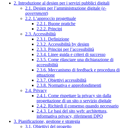
2. Introduzione al design per i servizi pubblici digitali
2.1. Design per l’amministrazione digitale (
e-
government
)
2.2. L’approccio progettuale
2.2.1. Buone pratiche
2.2.2. Principi
2.3. Accessibilità
2.3.1. Definizione
2.3.2. Accessibilità by design
2.3.3. Principi per l’accessibilità
2.3.4. Linee guida e criteri di successo
2.3.5. Come rilasciare una dichiarazione di
accessibilità
2.3.6. Meccanismo di feedback e procedura di
attuazione
2.3.7. Obiettivi accessibilità
2.3.8. Normativa e approfondimenti
2.4. Privacy
2.4.1. Come rispettare la privacy sin dalla
progettazione di un sito o servizio digitale
2.4.2. Richiedi il consenso quando necessario
2.4.3. Le basi del sito web: architettura,
informativa privacy, riferimenti DPO
3. Pianificazione, gestione e strategia
3.1. Obiettivi del progetto