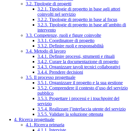
3.2. Tipologie di progetti
3.2.1. Tipologie di progetto in base agli attori
coinvolti nel servizio
3.2.2. Tipologie di progetto in base al focus
3.2.3. Tipologie di progetto in base all’ambito di
intervento
3.3. Competenze, ruoli e figure coinvolte
3.3.1. Coordinatore di progetto
3.3.2. Definire ruoli e responsabilità
3.4. Metodo di lavoro
3.4.1. Definire processi, strumenti e rituali
3.4.2. Curare la documentazione di progetto
3.4.3. Organizzare tavoli tecnici collaborativi
3.4.4. Prendere decisioni
3.5. Il processo progettuale
3.5.1. Organizzare il progetto e la sua gestione
3.5.2. Comprendere il contesto d’uso del servizio
pubblico
3.5.3. Progettare i processi e i
touchpoint
del
servizio
3.5.4. Realizzare l’interfaccia utente del servizio
3.5.5. Validare la soluzione ottenuta
4. Ricerca progettuale
4.1. Ricerca primaria
4.1.1. Interviste