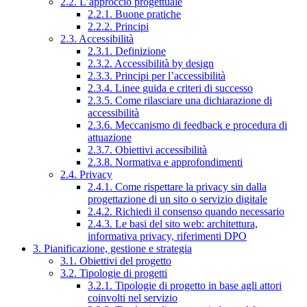
2.2. L’approccio progettuale
2.2.1. Buone pratiche
2.2.2. Principi
2.3. Accessibilità
2.3.1. Definizione
2.3.2. Accessibilità by design
2.3.3. Principi per l’accessibilità
2.3.4. Linee guida e criteri di successo
2.3.5. Come rilasciare una dichiarazione di
accessibilità
2.3.6. Meccanismo di feedback e procedura di
attuazione
2.3.7. Obiettivi accessibilità
2.3.8. Normativa e approfondimenti
2.4. Privacy
2.4.1. Come rispettare la privacy sin dalla
progettazione di un sito o servizio digitale
2.4.2. Richiedi il consenso quando necessario
2.4.3. Le basi del sito web: architettura,
informativa privacy, riferimenti DPO
3. Pianificazione, gestione e strategia
3.1. Obiettivi del progetto
3.2. Tipologie di progetti
3.2.1. Tipologie di progetto in base agli attori
coinvolti nel servizio