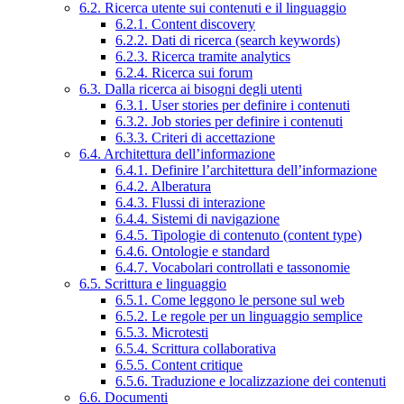
6.2. Ricerca utente sui contenuti e il linguaggio
6.2.1. Content discovery
6.2.2. Dati di ricerca (search keywords)
6.2.3. Ricerca tramite analytics
6.2.4. Ricerca sui forum
6.3. Dalla ricerca ai bisogni degli utenti
6.3.1. User stories per definire i contenuti
6.3.2. Job stories per definire i contenuti
6.3.3. Criteri di accettazione
6.4. Architettura dell’informazione
6.4.1. Definire l’architettura dell’informazione
6.4.2. Alberatura
6.4.3. Flussi di interazione
6.4.4. Sistemi di navigazione
6.4.5. Tipologie di contenuto (content type)
6.4.6. Ontologie e standard
6.4.7. Vocabolari controllati e tassonomie
6.5. Scrittura e linguaggio
6.5.1. Come leggono le persone sul web
6.5.2. Le regole per un linguaggio semplice
6.5.3. Microtesti
6.5.4. Scrittura collaborativa
6.5.5. Content critique
6.5.6. Traduzione e localizzazione dei contenuti
6.6. Documenti