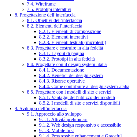
7.4. Wireframe
7.5. Prototipi interattivi
8. Progettazione dell’interfaccia
8.1. Obiettivi dell’interfaccia
8.2. Elementi dell’interfaccia
8.2.1. Elementi di composizione
8.2.2. Elementi interattivi
8.2.3. Elementi testuali (microtesti)
8.3. Progettare e costruire in alta fedeltà
8.3.1. Layout di pagina
8.3.2. Prototipi in alta fedeltà
8.4. Progettare con il design system .italia
8.4.1. Documentazione
8.4.2. Benefici del design system
8.4.3. Risorse operative
8.4.4. Come contribuire al design system .italia
8.5. Progettare con i modelli di sito e servizi
8.5.1. Vantaggi dell’utilizzo dei modelli
8.5.2. I modelli di sito e servizi disponibili
9. Sviluppo dell’interfaccia
9.1. Approccio allo sviluppo
9.1.1. Attività preliminari
9.1.2. Web design responsivo e accessibile
9.1.3. Mobile first
9.1.4. Progressive enhancement e Graceful