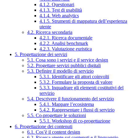
4.1.2. Questionari
4.1.3. Test di usabilità
4.1.4. Web analytics
4.1.5. Strumenti di mappatura dell’esperienza
utente
4.2. Ricerca secondaria
4.2.1. Ricerca documentale
4.2.2. Analisi benchmark
4.2.3. Valutazione euristica
5. Progettazione dei servizi
5.1. Cosa sono i servizi e il service design
5.2. Progettare servizi pubblici digitali
5.3. Definire il modello di servizio
5.3.1. Identificare gli attori coinvolti
5.3.2. Formulare la proposta di valore
5.3.3. Inquadrare gli elementi costitutivi del
servizio
5.4. Descrivere il funzionamento del servizio
5.4.1. Mappare l’ecosistema
5.4.2. Rappresentare i flussi di servizio
5.5. Co-progettare le soluzioni
5.5.1. Workshop di co-progettazione
6. Progettazione dei contenuti
6.1. Cos’è il content design
6.2. Ricerca utente sui contenuti e il linguaggio