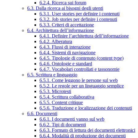
6.2.4. Ricerca sui forum
6.3. Dalla ricerca ai bisogni degli utenti
6.3.1. User stories per definire i contenuti
6.3.2. Job stories per definire i contenuti
6.3.3. Criteri di accettazione
6.4. Architettura dell’informazione
6.4.1. Definire l’architettura dell’informazione
6.4.2. Alberatura
6.4.3. Flussi di interazione
6.4.4. Sistemi di navigazione
6.4.5. Tipologie di contenuto (content type)
6.4.6. Ontologie e standard
6.4.7. Vocabolari controllati e tassonomie
6.5. Scrittura e linguaggio
6.5.1. Come leggono le persone sul web
6.5.2. Le regole per un linguaggio semplice
6.5.3. Microtesti
6.5.4. Scrittura collaborativa
6.5.5. Content critique
6.5.6. Traduzione e localizzazione dei contenuti
6.6. Documenti
6.6.1. I documenti vanno sul web
6.6.2. Tipi di documenti
6.6.3. Formato di lettura dei documenti elettronici
6.6.4. Modalità di produzione dei documenti