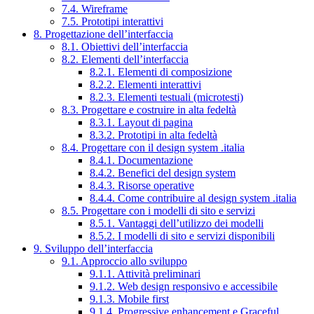
7.4. Wireframe
7.5. Prototipi interattivi
8. Progettazione dell’interfaccia
8.1. Obiettivi dell’interfaccia
8.2. Elementi dell’interfaccia
8.2.1. Elementi di composizione
8.2.2. Elementi interattivi
8.2.3. Elementi testuali (microtesti)
8.3. Progettare e costruire in alta fedeltà
8.3.1. Layout di pagina
8.3.2. Prototipi in alta fedeltà
8.4. Progettare con il design system .italia
8.4.1. Documentazione
8.4.2. Benefici del design system
8.4.3. Risorse operative
8.4.4. Come contribuire al design system .italia
8.5. Progettare con i modelli di sito e servizi
8.5.1. Vantaggi dell’utilizzo dei modelli
8.5.2. I modelli di sito e servizi disponibili
9. Sviluppo dell’interfaccia
9.1. Approccio allo sviluppo
9.1.1. Attività preliminari
9.1.2. Web design responsivo e accessibile
9.1.3. Mobile first
9.1.4. Progressive enhancement e Graceful