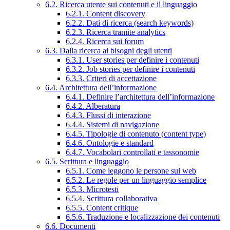
6.2. Ricerca utente sui contenuti e il linguaggio
6.2.1. Content discovery
6.2.2. Dati di ricerca (search keywords)
6.2.3. Ricerca tramite analytics
6.2.4. Ricerca sui forum
6.3. Dalla ricerca ai bisogni degli utenti
6.3.1. User stories per definire i contenuti
6.3.2. Job stories per definire i contenuti
6.3.3. Criteri di accettazione
6.4. Architettura dell’informazione
6.4.1. Definire l’architettura dell’informazione
6.4.2. Alberatura
6.4.3. Flussi di interazione
6.4.4. Sistemi di navigazione
6.4.5. Tipologie di contenuto (content type)
6.4.6. Ontologie e standard
6.4.7. Vocabolari controllati e tassonomie
6.5. Scrittura e linguaggio
6.5.1. Come leggono le persone sul web
6.5.2. Le regole per un linguaggio semplice
6.5.3. Microtesti
6.5.4. Scrittura collaborativa
6.5.5. Content critique
6.5.6. Traduzione e localizzazione dei contenuti
6.6. Documenti