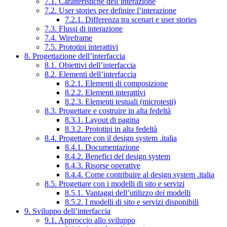
7.1. Caratteristiche dell’interazione
7.2. User stories per definire l’interazione
7.2.1. Differenza tra scenari e user stories
7.3. Flussi di interazione
7.4. Wireframe
7.5. Prototipi interattivi
8. Progettazione dell’interfaccia
8.1. Obiettivi dell’interfaccia
8.2. Elementi dell’interfaccia
8.2.1. Elementi di composizione
8.2.2. Elementi interattivi
8.2.3. Elementi testuali (microtesti)
8.3. Progettare e costruire in alta fedeltà
8.3.1. Layout di pagina
8.3.2. Prototipi in alta fedeltà
8.4. Progettare con il design system .italia
8.4.1. Documentazione
8.4.2. Benefici del design system
8.4.3. Risorse operative
8.4.4. Come contribuire al design system .italia
8.5. Progettare con i modelli di sito e servizi
8.5.1. Vantaggi dell’utilizzo dei modelli
8.5.2. I modelli di sito e servizi disponibili
9. Sviluppo dell’interfaccia
9.1. Approccio allo sviluppo