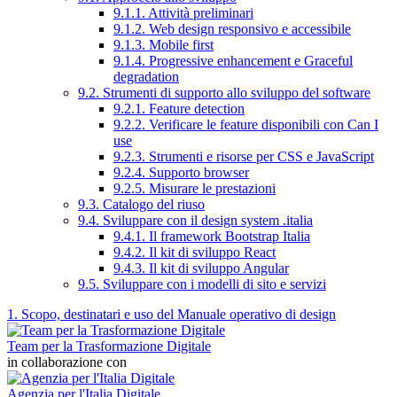
9.1.1. Attività preliminari
9.1.2. Web design responsivo e accessibile
9.1.3. Mobile first
9.1.4. Progressive enhancement e Graceful
degradation
9.2. Strumenti di supporto allo sviluppo del software
9.2.1. Feature detection
9.2.2. Verificare le feature disponibili con Can I
use
9.2.3. Strumenti e risorse per CSS e JavaScript
9.2.4. Supporto browser
9.2.5. Misurare le prestazioni
9.3. Catalogo del riuso
9.4. Sviluppare con il design system .italia
9.4.1. Il framework Bootstrap Italia
9.4.2. Il kit di sviluppo React
9.4.3. Il kit di sviluppo Angular
9.5. Sviluppare con i modelli di sito e servizi
1. Scopo, destinatari e uso del Manuale operativo di design
Team per la Trasformazione Digitale
in collaborazione con
Agenzia per l'Italia Digitale