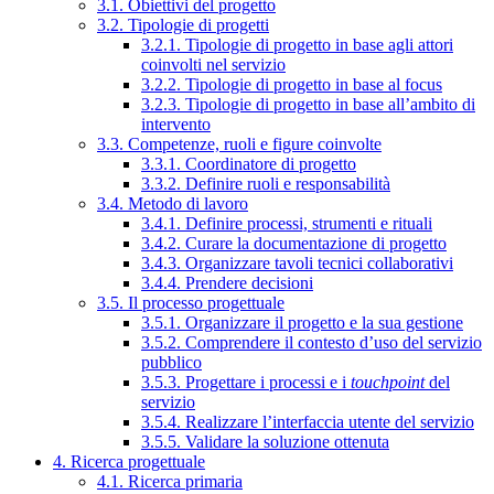
3.1. Obiettivi del progetto
3.2. Tipologie di progetti
3.2.1. Tipologie di progetto in base agli attori
coinvolti nel servizio
3.2.2. Tipologie di progetto in base al focus
3.2.3. Tipologie di progetto in base all’ambito di
intervento
3.3. Competenze, ruoli e figure coinvolte
3.3.1. Coordinatore di progetto
3.3.2. Definire ruoli e responsabilità
3.4. Metodo di lavoro
3.4.1. Definire processi, strumenti e rituali
3.4.2. Curare la documentazione di progetto
3.4.3. Organizzare tavoli tecnici collaborativi
3.4.4. Prendere decisioni
3.5. Il processo progettuale
3.5.1. Organizzare il progetto e la sua gestione
3.5.2. Comprendere il contesto d’uso del servizio
pubblico
3.5.3. Progettare i processi e i
touchpoint
del
servizio
3.5.4. Realizzare l’interfaccia utente del servizio
3.5.5. Validare la soluzione ottenuta
4. Ricerca progettuale
4.1. Ricerca primaria