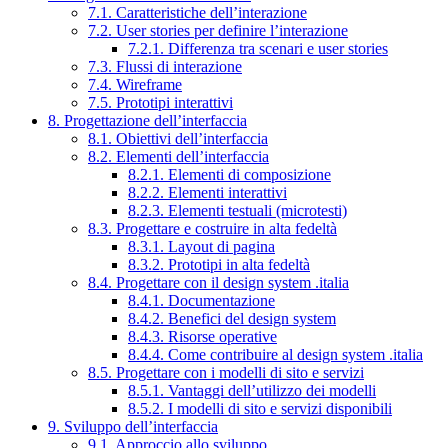
7.1. Caratteristiche dell’interazione
7.2. User stories per definire l’interazione
7.2.1. Differenza tra scenari e user stories
7.3. Flussi di interazione
7.4. Wireframe
7.5. Prototipi interattivi
8. Progettazione dell’interfaccia
8.1. Obiettivi dell’interfaccia
8.2. Elementi dell’interfaccia
8.2.1. Elementi di composizione
8.2.2. Elementi interattivi
8.2.3. Elementi testuali (microtesti)
8.3. Progettare e costruire in alta fedeltà
8.3.1. Layout di pagina
8.3.2. Prototipi in alta fedeltà
8.4. Progettare con il design system .italia
8.4.1. Documentazione
8.4.2. Benefici del design system
8.4.3. Risorse operative
8.4.4. Come contribuire al design system .italia
8.5. Progettare con i modelli di sito e servizi
8.5.1. Vantaggi dell’utilizzo dei modelli
8.5.2. I modelli di sito e servizi disponibili
9. Sviluppo dell’interfaccia
9.1. Approccio allo sviluppo