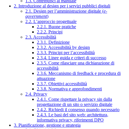
1.3. Contribuisci al manuale
2. Introduzione al design per i servizi pubblici digitali
2.1. Design per l’amministrazione digitale (
e-
government
)
2.2. L’approccio progettuale
2.2.1. Buone pratiche
2.2.2. Principi
2.3. Accessibilità
2.3.1. Definizione
2.3.2. Accessibilità by design
2.3.3. Principi per l’accessibilità
2.3.4. Linee guida e criteri di successo
2.3.5. Come rilasciare una dichiarazione di
accessibilità
2.3.6. Meccanismo di feedback e procedura di
attuazione
2.3.7. Obiettivi accessibilità
2.3.8. Normativa e approfondimenti
2.4. Privacy
2.4.1. Come rispettare la privacy sin dalla
progettazione di un sito o servizio digitale
2.4.2. Richiedi il consenso quando necessario
2.4.3. Le basi del sito web: architettura,
informativa privacy, riferimenti DPO
3. Pianificazione, gestione e strategia