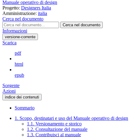
Manuale operativo di design
Progetto:
Designers Italia
Amministrazione:
italia
Cerca nel documento
Cerca nel documento
Informazioni
versione-corrente
Scarica
pdf
html
epub
Sorgente
Azioni
indice dei contenuti
Sommario
1. Scopo, destinatari e uso del Manuale operativo di design
1.1. Versionamento e storico
1.2. Consultazione del manuale
1.3. Contribuisci al manuale