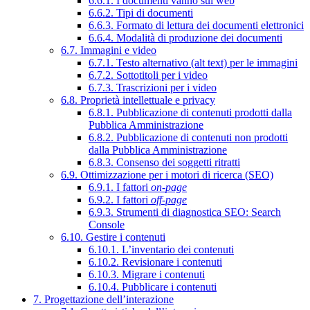
6.6.1. I documenti vanno sul web
6.6.2. Tipi di documenti
6.6.3. Formato di lettura dei documenti elettronici
6.6.4. Modalità di produzione dei documenti
6.7. Immagini e video
6.7.1. Testo alternativo (alt text) per le immagini
6.7.2. Sottotitoli per i video
6.7.3. Trascrizioni per i video
6.8. Proprietà intellettuale e privacy
6.8.1. Pubblicazione di contenuti prodotti dalla
Pubblica Amministrazione
6.8.2. Pubblicazione di contenuti non prodotti
dalla Pubblica Amministrazione
6.8.3. Consenso dei soggetti ritratti
6.9. Ottimizzazione per i motori di ricerca (SEO)
6.9.1. I fattori
on-page
6.9.2. I fattori
off-page
6.9.3. Strumenti di diagnostica SEO: Search
Console
6.10. Gestire i contenuti
6.10.1. L’inventario dei contenuti
6.10.2. Revisionare i contenuti
6.10.3. Migrare i contenuti
6.10.4. Pubblicare i contenuti
7. Progettazione dell’interazione