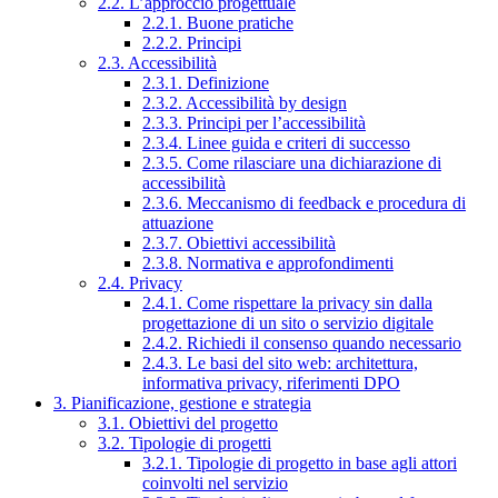
2.2. L’approccio progettuale
2.2.1. Buone pratiche
2.2.2. Principi
2.3. Accessibilità
2.3.1. Definizione
2.3.2. Accessibilità by design
2.3.3. Principi per l’accessibilità
2.3.4. Linee guida e criteri di successo
2.3.5. Come rilasciare una dichiarazione di
accessibilità
2.3.6. Meccanismo di feedback e procedura di
attuazione
2.3.7. Obiettivi accessibilità
2.3.8. Normativa e approfondimenti
2.4. Privacy
2.4.1. Come rispettare la privacy sin dalla
progettazione di un sito o servizio digitale
2.4.2. Richiedi il consenso quando necessario
2.4.3. Le basi del sito web: architettura,
informativa privacy, riferimenti DPO
3. Pianificazione, gestione e strategia
3.1. Obiettivi del progetto
3.2. Tipologie di progetti
3.2.1. Tipologie di progetto in base agli attori
coinvolti nel servizio