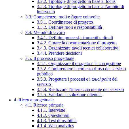
3.2.2. Tipologie di progetto in base al focus
3.2.3. Tipologie di progetto in base all’ambito di
intervento
3.3. Competenze, ruoli e figure coinvolte
3.3.1. Coordinatore di progetto
3.3.2. Definire ruoli e responsabilità
3.4. Metodo di lavoro
3.4.1. Definire processi, strumenti e rituali
3.4.2. Curare la documentazione di progetto
3.4.3. Organizzare tavoli tecnici collaborativi
3.4.4. Prendere decisioni
3.5. Il processo progettuale
3.5.1. Organizzare il progetto e la sua gestione
3.5.2. Comprendere il contesto d’uso del servizio
pubblico
3.5.3. Progettare i processi e i
touchpoint
del
servizio
3.5.4. Realizzare l’interfaccia utente del servizio
3.5.5. Validare la soluzione ottenuta
4. Ricerca progettuale
4.1. Ricerca primaria
4.1.1. Interviste
4.1.2. Questionari
4.1.3. Test di usabilità
4.1.4. Web analytics