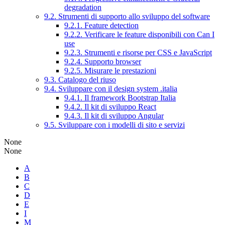
degradation
9.2. Strumenti di supporto allo sviluppo del software
9.2.1. Feature detection
9.2.2. Verificare le feature disponibili con Can I
use
9.2.3. Strumenti e risorse per CSS e JavaScript
9.2.4. Supporto browser
9.2.5. Misurare le prestazioni
9.3. Catalogo del riuso
9.4. Sviluppare con il design system .italia
9.4.1. Il framework Bootstrap Italia
9.4.2. Il kit di sviluppo React
9.4.3. Il kit di sviluppo Angular
9.5. Sviluppare con i modelli di sito e servizi
None
None
A
B
C
D
E
I
M