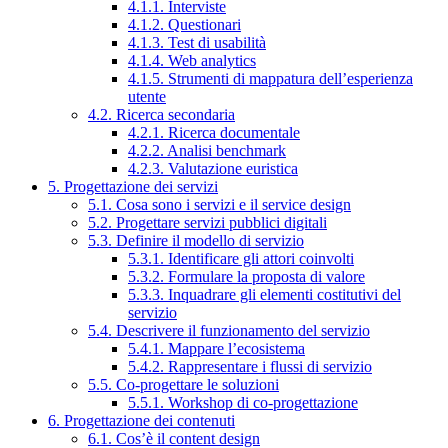
4.1.1. Interviste
4.1.2. Questionari
4.1.3. Test di usabilità
4.1.4. Web analytics
4.1.5. Strumenti di mappatura dell’esperienza
utente
4.2. Ricerca secondaria
4.2.1. Ricerca documentale
4.2.2. Analisi benchmark
4.2.3. Valutazione euristica
5. Progettazione dei servizi
5.1. Cosa sono i servizi e il service design
5.2. Progettare servizi pubblici digitali
5.3. Definire il modello di servizio
5.3.1. Identificare gli attori coinvolti
5.3.2. Formulare la proposta di valore
5.3.3. Inquadrare gli elementi costitutivi del
servizio
5.4. Descrivere il funzionamento del servizio
5.4.1. Mappare l’ecosistema
5.4.2. Rappresentare i flussi di servizio
5.5. Co-progettare le soluzioni
5.5.1. Workshop di co-progettazione
6. Progettazione dei contenuti
6.1. Cos’è il content design