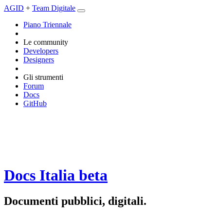
AGID
+
Team Digitale
Piano Triennale
Le community
Developers
Designers
Gli strumenti
Forum
Docs
GitHub
Docs Italia
beta
Documenti pubblici, digitali.