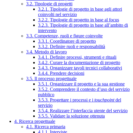
3.2. Tipologie di progetti
3.2.1. Tipologie di progetto in base agli attori
coinvolti nel servizio
3.2.2. Tipologie di progetto in base al focus
3.2.3. Tipologie di progetto in base all’ambito di
intervento
3.3. Competenze, ruoli e figure coinvolte
3.3.1. Coordinatore di progetto
3.3.2. Definire ruoli e responsabilità
3.4. Metodo di lavoro
3.4.1. Definire processi, strumenti e rituali
3.4.2. Curare la documentazione di progetto
3.4.3. Organizzare tavoli tecnici collaborativi
3.4.4. Prendere decisioni
3.5. Il processo progettuale
3.5.1. Organizzare il progetto e la sua gestione
3.5.2. Comprendere il contesto d’uso del servizio
pubblico
3.5.3. Progettare i processi e i
touchpoint
del
servizio
3.5.4. Realizzare l’interfaccia utente del servizio
3.5.5. Validare la soluzione ottenuta
4. Ricerca progettuale
4.1. Ricerca primaria
4.1.1. Interviste