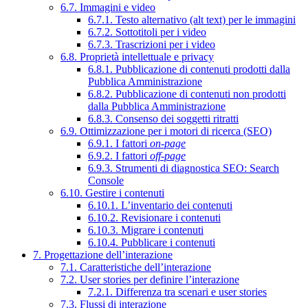
6.7. Immagini e video
6.7.1. Testo alternativo (alt text) per le immagini
6.7.2. Sottotitoli per i video
6.7.3. Trascrizioni per i video
6.8. Proprietà intellettuale e privacy
6.8.1. Pubblicazione di contenuti prodotti dalla
Pubblica Amministrazione
6.8.2. Pubblicazione di contenuti non prodotti
dalla Pubblica Amministrazione
6.8.3. Consenso dei soggetti ritratti
6.9. Ottimizzazione per i motori di ricerca (SEO)
6.9.1. I fattori
on-page
6.9.2. I fattori
off-page
6.9.3. Strumenti di diagnostica SEO: Search
Console
6.10. Gestire i contenuti
6.10.1. L’inventario dei contenuti
6.10.2. Revisionare i contenuti
6.10.3. Migrare i contenuti
6.10.4. Pubblicare i contenuti
7. Progettazione dell’interazione
7.1. Caratteristiche dell’interazione
7.2. User stories per definire l’interazione
7.2.1. Differenza tra scenari e user stories
7.3. Flussi di interazione