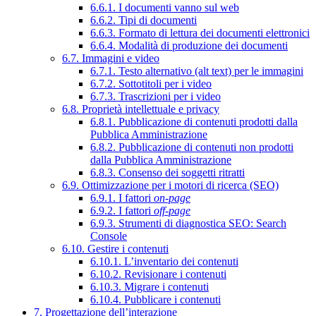
6.6.1. I documenti vanno sul web
6.6.2. Tipi di documenti
6.6.3. Formato di lettura dei documenti elettronici
6.6.4. Modalità di produzione dei documenti
6.7. Immagini e video
6.7.1. Testo alternativo (alt text) per le immagini
6.7.2. Sottotitoli per i video
6.7.3. Trascrizioni per i video
6.8. Proprietà intellettuale e privacy
6.8.1. Pubblicazione di contenuti prodotti dalla
Pubblica Amministrazione
6.8.2. Pubblicazione di contenuti non prodotti
dalla Pubblica Amministrazione
6.8.3. Consenso dei soggetti ritratti
6.9. Ottimizzazione per i motori di ricerca (SEO)
6.9.1. I fattori
on-page
6.9.2. I fattori
off-page
6.9.3. Strumenti di diagnostica SEO: Search
Console
6.10. Gestire i contenuti
6.10.1. L’inventario dei contenuti
6.10.2. Revisionare i contenuti
6.10.3. Migrare i contenuti
6.10.4. Pubblicare i contenuti
7. Progettazione dell’interazione