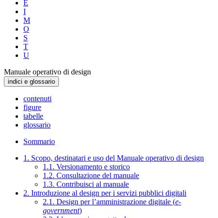
E
I
M
O
S
T
U
Manuale operativo di design
indici e glossario
contenuti
figure
tabelle
glossario
Sommario
1. Scopo, destinatari e uso del Manuale operativo di design
1.1. Versionamento e storico
1.2. Consultazione del manuale
1.3. Contribuisci al manuale
2. Introduzione al design per i servizi pubblici digitali
2.1. Design per l’amministrazione digitale (
e-
government
)