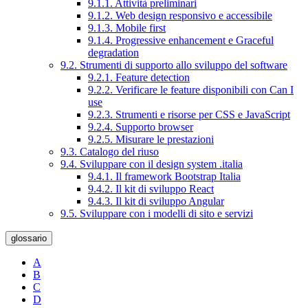
9.1.1. Attività preliminari
9.1.2. Web design responsivo e accessibile
9.1.3. Mobile first
9.1.4. Progressive enhancement e Graceful
degradation
9.2. Strumenti di supporto allo sviluppo del software
9.2.1. Feature detection
9.2.2. Verificare le feature disponibili con Can I
use
9.2.3. Strumenti e risorse per CSS e JavaScript
9.2.4. Supporto browser
9.2.5. Misurare le prestazioni
9.3. Catalogo del riuso
9.4. Sviluppare con il design system .italia
9.4.1. Il framework Bootstrap Italia
9.4.2. Il kit di sviluppo React
9.4.3. Il kit di sviluppo Angular
9.5. Sviluppare con i modelli di sito e servizi
glossario
A
B
C
D