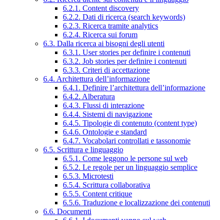
6.2.1. Content discovery
6.2.2. Dati di ricerca (search keywords)
6.2.3. Ricerca tramite analytics
6.2.4. Ricerca sui forum
6.3. Dalla ricerca ai bisogni degli utenti
6.3.1. User stories per definire i contenuti
6.3.2. Job stories per definire i contenuti
6.3.3. Criteri di accettazione
6.4. Architettura dell’informazione
6.4.1. Definire l’architettura dell’informazione
6.4.2. Alberatura
6.4.3. Flussi di interazione
6.4.4. Sistemi di navigazione
6.4.5. Tipologie di contenuto (content type)
6.4.6. Ontologie e standard
6.4.7. Vocabolari controllati e tassonomie
6.5. Scrittura e linguaggio
6.5.1. Come leggono le persone sul web
6.5.2. Le regole per un linguaggio semplice
6.5.3. Microtesti
6.5.4. Scrittura collaborativa
6.5.5. Content critique
6.5.6. Traduzione e localizzazione dei contenuti
6.6. Documenti