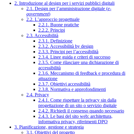
2. Introduzione al design per i servizi pubblici digitali
2.1. Design per l’amministrazione digitale (
e-
government
)
2.2. L’approccio progettuale
2.2.1. Buone pratiche
2.2.2. Principi
2.3. Accessibilità
2.3.1. Definizione
2.3.2. Accessibilità by design
2.3.3. Principi per l’accessibilità
2.3.4. Linee guida e criteri di successo
2.3.5. Come rilasciare una dichiarazione di
accessibilità
2.3.6. Meccanismo di feedback e procedura di
attuazione
2.3.7. Obiettivi accessibilità
2.3.8. Normativa e approfondimenti
2.4. Privacy
2.4.1. Come rispettare la privacy sin dalla
progettazione di un sito o servizio digitale
2.4.2. Richiedi il consenso quando necessario
2.4.3. Le basi del sito web: architettura,
informativa privacy, riferimenti DPO
3. Pianificazione, gestione e strategia
3.1. Obiettivi del progetto