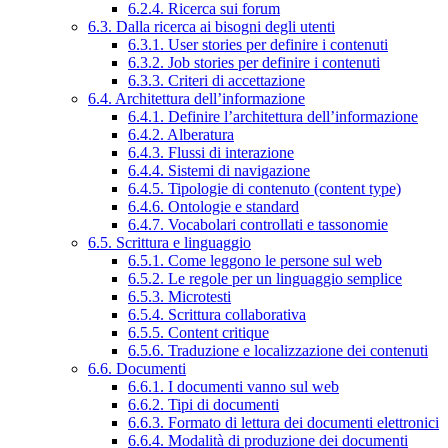
6.2.4. Ricerca sui forum
6.3. Dalla ricerca ai bisogni degli utenti
6.3.1. User stories per definire i contenuti
6.3.2. Job stories per definire i contenuti
6.3.3. Criteri di accettazione
6.4. Architettura dell’informazione
6.4.1. Definire l’architettura dell’informazione
6.4.2. Alberatura
6.4.3. Flussi di interazione
6.4.4. Sistemi di navigazione
6.4.5. Tipologie di contenuto (content type)
6.4.6. Ontologie e standard
6.4.7. Vocabolari controllati e tassonomie
6.5. Scrittura e linguaggio
6.5.1. Come leggono le persone sul web
6.5.2. Le regole per un linguaggio semplice
6.5.3. Microtesti
6.5.4. Scrittura collaborativa
6.5.5. Content critique
6.5.6. Traduzione e localizzazione dei contenuti
6.6. Documenti
6.6.1. I documenti vanno sul web
6.6.2. Tipi di documenti
6.6.3. Formato di lettura dei documenti elettronici
6.6.4. Modalità di produzione dei documenti