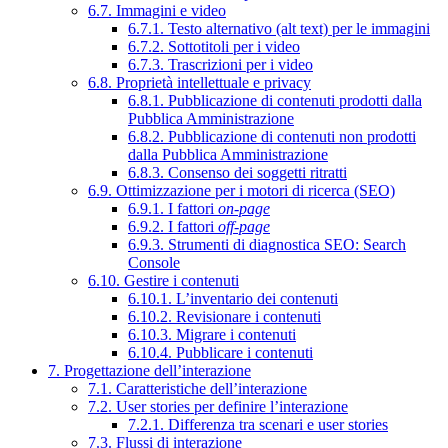
6.7. Immagini e video
6.7.1. Testo alternativo (alt text) per le immagini
6.7.2. Sottotitoli per i video
6.7.3. Trascrizioni per i video
6.8. Proprietà intellettuale e privacy
6.8.1. Pubblicazione di contenuti prodotti dalla
Pubblica Amministrazione
6.8.2. Pubblicazione di contenuti non prodotti
dalla Pubblica Amministrazione
6.8.3. Consenso dei soggetti ritratti
6.9. Ottimizzazione per i motori di ricerca (SEO)
6.9.1. I fattori
on-page
6.9.2. I fattori
off-page
6.9.3. Strumenti di diagnostica SEO: Search
Console
6.10. Gestire i contenuti
6.10.1. L’inventario dei contenuti
6.10.2. Revisionare i contenuti
6.10.3. Migrare i contenuti
6.10.4. Pubblicare i contenuti
7. Progettazione dell’interazione
7.1. Caratteristiche dell’interazione
7.2. User stories per definire l’interazione
7.2.1. Differenza tra scenari e user stories
7.3. Flussi di interazione