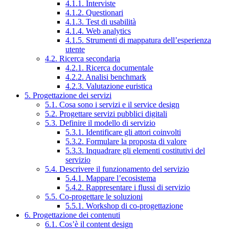
4.1.1. Interviste
4.1.2. Questionari
4.1.3. Test di usabilità
4.1.4. Web analytics
4.1.5. Strumenti di mappatura dell’esperienza
utente
4.2. Ricerca secondaria
4.2.1. Ricerca documentale
4.2.2. Analisi benchmark
4.2.3. Valutazione euristica
5. Progettazione dei servizi
5.1. Cosa sono i servizi e il service design
5.2. Progettare servizi pubblici digitali
5.3. Definire il modello di servizio
5.3.1. Identificare gli attori coinvolti
5.3.2. Formulare la proposta di valore
5.3.3. Inquadrare gli elementi costitutivi del
servizio
5.4. Descrivere il funzionamento del servizio
5.4.1. Mappare l’ecosistema
5.4.2. Rappresentare i flussi di servizio
5.5. Co-progettare le soluzioni
5.5.1. Workshop di co-progettazione
6. Progettazione dei contenuti
6.1. Cos’è il content design