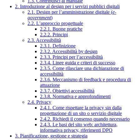
1.3. Contribuisci al manuale
2. Introduzione al design per i servizi pubblici digitali
2.1. Design per l’amministrazione digitale (
e-
government
)
2.2. L’approccio progettuale
2.2.1. Buone pratiche
2.2.2. Principi
2.3. Accessibilità
2.3.1. Definizione
2.3.2. Accessibilità by design
2.3.3. Principi per l’accessibilità
2.3.4. Linee guida e criteri di successo
2.3.5. Come rilasciare una dichiarazione di
accessibilità
2.3.6. Meccanismo di feedback e procedura di
attuazione
2.3.7. Obiettivi accessibilità
2.3.8. Normativa e approfondimenti
2.4. Privacy
2.4.1. Come rispettare la privacy sin dalla
progettazione di un sito o servizio digitale
2.4.2. Richiedi il consenso quando necessario
2.4.3. Le basi del sito web: architettura,
informativa privacy, riferimenti DPO
3. Pianificazione, gestione e strategia