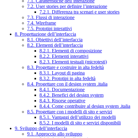
7.1. Caratteristiche dell’interazione
7.2. User stories per definire l’interazione
7.2.1. Differenza tra scenari e user stories
7.3. Flussi di interazione
7.4. Wireframe
7.5. Prototipi interattivi
8. Progettazione dell’interfaccia
8.1. Obiettivi dell’interfaccia
8.2. Elementi dell’interfaccia
8.2.1. Elementi di composizione
8.2.2. Elementi interattivi
8.2.3. Elementi testuali (microtesti)
8.3. Progettare e costruire in alta fedeltà
8.3.1. Layout di pagina
8.3.2. Prototipi in alta fedeltà
8.4. Progettare con il design system .italia
8.4.1. Documentazione
8.4.2. Benefici del design system
8.4.3. Risorse operative
8.4.4. Come contribuire al design system .italia
8.5. Progettare con i modelli di sito e servizi
8.5.1. Vantaggi dell’utilizzo dei modelli
8.5.2. I modelli di sito e servizi disponibili
9. Sviluppo dell’interfaccia
9.1. Approccio allo sviluppo