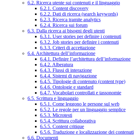
6.2. Ricerca utente sui contenuti e il linguaggio
6.2.1. Content discovery
6.2.2. Dati di ricerca (search keywords)
6.2.3. Ricerca tramite analytics
6.2.4. Ricerca sui forum
6.3. Dalla ricerca ai bisogni degli utenti
6.3.1. User stories per definire i contenuti
6.3.2. Job stories per definire i contenuti
6.3.3. Criteri di accettazione
6.4. Architettura dell’informazione
6.4.1. Definire l’architettura dell’informazione
6.4.2. Alberatura
6.4.3. Flussi di interazione
6.4.4. Sistemi di navigazione
6.4.5. Tipologie di contenuto (content type)
6.4.6. Ontologie e standard
6.4.7. Vocabolari controllati e tassonomie
6.5. Scrittura e linguaggio
6.5.1. Come leggono le persone sul web
6.5.2. Le regole per un linguaggio semplice
6.5.3. Microtesti
6.5.4. Scrittura collaborativa
6.5.5. Content critique
6.5.6. Traduzione e localizzazione dei contenuti
6.6. Documenti