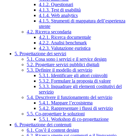
4.1.2. Questionari
4.1.3. Test di usabilità
4.1.4. Web analytics
4.1.5. Strumenti di mappatura dell’esperienza
utente
4.2. Ricerca secondaria
4.2.1. Ricerca documentale
4.2.2. Analisi benchmark
4.2.3. Valutazione euristica
5. Progettazione dei servizi
5.1. Cosa sono i servizi e il service design
5.2. Progettare servizi pubblici digitali
5.3. Definire il modello di servizio
5.3.1. Identificare gli attori coinvolti
5.3.2. Formulare la proposta di valore
5.3.3. Inquadrare gli elementi costitutivi del
servizio
5.4. Descrivere il funzionamento del servizio
5.4.1. Mappare l’ecosistema
5.4.2. Rappresentare i flussi di servizio
5.5. Co-progettare le soluzioni
5.5.1. Workshop di co-progettazione
6. Progettazione dei contenuti
6.1. Cos’è il content design
6.2. Ricerca utente sui contenuti e il linguaggio