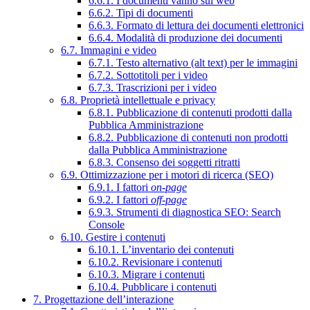
6.6.1. I documenti vanno sul web
6.6.2. Tipi di documenti
6.6.3. Formato di lettura dei documenti elettronici
6.6.4. Modalità di produzione dei documenti
6.7. Immagini e video
6.7.1. Testo alternativo (alt text) per le immagini
6.7.2. Sottotitoli per i video
6.7.3. Trascrizioni per i video
6.8. Proprietà intellettuale e privacy
6.8.1. Pubblicazione di contenuti prodotti dalla
Pubblica Amministrazione
6.8.2. Pubblicazione di contenuti non prodotti
dalla Pubblica Amministrazione
6.8.3. Consenso dei soggetti ritratti
6.9. Ottimizzazione per i motori di ricerca (SEO)
6.9.1. I fattori
on-page
6.9.2. I fattori
off-page
6.9.3. Strumenti di diagnostica SEO: Search
Console
6.10. Gestire i contenuti
6.10.1. L’inventario dei contenuti
6.10.2. Revisionare i contenuti
6.10.3. Migrare i contenuti
6.10.4. Pubblicare i contenuti
7. Progettazione dell’interazione