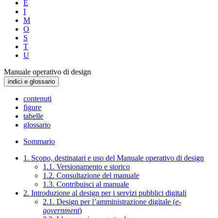
E
I
M
O
S
T
U
Manuale operativo di design
indici e glossario
contenuti
figure
tabelle
glossario
Sommario
1. Scopo, destinatari e uso del Manuale operativo di design
1.1. Versionamento e storico
1.2. Consultazione del manuale
1.3. Contribuisci al manuale
2. Introduzione al design per i servizi pubblici digitali
2.1. Design per l’amministrazione digitale (
e-
government
)