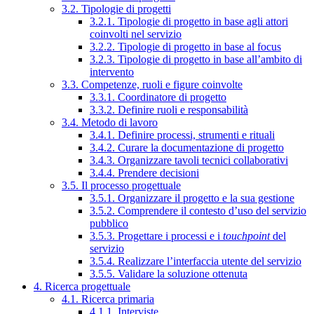
3.2. Tipologie di progetti
3.2.1. Tipologie di progetto in base agli attori
coinvolti nel servizio
3.2.2. Tipologie di progetto in base al focus
3.2.3. Tipologie di progetto in base all’ambito di
intervento
3.3. Competenze, ruoli e figure coinvolte
3.3.1. Coordinatore di progetto
3.3.2. Definire ruoli e responsabilità
3.4. Metodo di lavoro
3.4.1. Definire processi, strumenti e rituali
3.4.2. Curare la documentazione di progetto
3.4.3. Organizzare tavoli tecnici collaborativi
3.4.4. Prendere decisioni
3.5. Il processo progettuale
3.5.1. Organizzare il progetto e la sua gestione
3.5.2. Comprendere il contesto d’uso del servizio
pubblico
3.5.3. Progettare i processi e i
touchpoint
del
servizio
3.5.4. Realizzare l’interfaccia utente del servizio
3.5.5. Validare la soluzione ottenuta
4. Ricerca progettuale
4.1. Ricerca primaria
4.1.1. Interviste