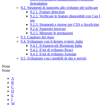
degradation
9.2. Strumenti di supporto allo sviluppo del software
9.2.1. Feature detection
9.2.2. Verificare le feature disponibili con Can I
use
9.2.3. Strumenti e risorse per CSS e JavaScript
9.2.4. Supporto browser
9.2.5. Misurare le prestazioni
9.3. Catalogo del riuso
9.4. Sviluppare con il design system .italia
9.4.1. Il framework Bootstrap Italia
9.4.2. Il kit di sviluppo React
9.4.3. Il kit di sviluppo Angular
9.5. Sviluppare con i modelli di sito e servizi
None
None
A
B
C
D
E
I
M