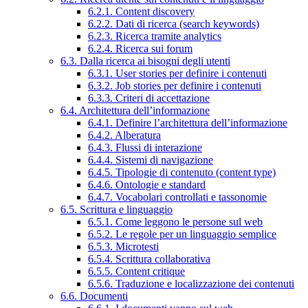
6.2.1. Content discovery
6.2.2. Dati di ricerca (search keywords)
6.2.3. Ricerca tramite analytics
6.2.4. Ricerca sui forum
6.3. Dalla ricerca ai bisogni degli utenti
6.3.1. User stories per definire i contenuti
6.3.2. Job stories per definire i contenuti
6.3.3. Criteri di accettazione
6.4. Architettura dell’informazione
6.4.1. Definire l’architettura dell’informazione
6.4.2. Alberatura
6.4.3. Flussi di interazione
6.4.4. Sistemi di navigazione
6.4.5. Tipologie di contenuto (content type)
6.4.6. Ontologie e standard
6.4.7. Vocabolari controllati e tassonomie
6.5. Scrittura e linguaggio
6.5.1. Come leggono le persone sul web
6.5.2. Le regole per un linguaggio semplice
6.5.3. Microtesti
6.5.4. Scrittura collaborativa
6.5.5. Content critique
6.5.6. Traduzione e localizzazione dei contenuti
6.6. Documenti