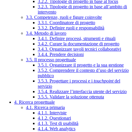
3.2.2. Tipologie di progetto in base al focus
3.2.3. Tipologie di progetto in base all’ambito di
intervento
3.3. Competenze, ruoli e figure coinvolte
3.3.1. Coordinatore di progetto
3.3.2. Definire ruoli e responsabilità
3.4. Metodo di lavoro
3.4.1. Definire processi, strumenti e rituali
3.4.2. Curare la documentazione di progetto
3.4.3. Organizzare tavoli tecnici collaborativi
3.4.4. Prendere decisioni
3.5. Il processo progettuale
3.5.1. Organizzare il progetto e la sua gestione
3.5.2. Comprendere il contesto d’uso del servizio
pubblico
3.5.3. Progettare i processi e i
touchpoint
del
servizio
3.5.4. Realizzare l’interfaccia utente del servizio
3.5.5. Validare la soluzione ottenuta
4. Ricerca progettuale
4.1. Ricerca primaria
4.1.1. Interviste
4.1.2. Questionari
4.1.3. Test di usabilità
4.1.4. Web analytics