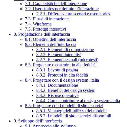
7.1. Caratteristiche dell’interazione
7.2. User stories per definire l’interazione
7.2.1. Differenza tra scenari e user stories
7.3. Flussi di interazione
7.4. Wireframe
7.5. Prototipi interattivi
8. Progettazione dell’interfaccia
8.1. Obiettivi dell’interfaccia
8.2. Elementi dell’interfaccia
8.2.1. Elementi di composizione
8.2.2. Elementi interattivi
8.2.3. Elementi testuali (microtesti)
8.3. Progettare e costruire in alta fedeltà
8.3.1. Layout di pagina
8.3.2. Prototipi in alta fedeltà
8.4. Progettare con il design system .italia
8.4.1. Documentazione
8.4.2. Benefici del design system
8.4.3. Risorse operative
8.4.4. Come contribuire al design system .italia
8.5. Progettare con i modelli di sito e servizi
8.5.1. Vantaggi dell’utilizzo dei modelli
8.5.2. I modelli di sito e servizi disponibili
9. Sviluppo dell’interfaccia
9.1. Approccio allo sviluppo