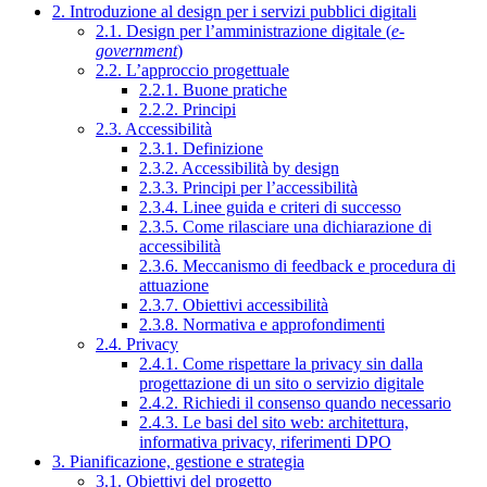
2. Introduzione al design per i servizi pubblici digitali
2.1. Design per l’amministrazione digitale (
e-
government
)
2.2. L’approccio progettuale
2.2.1. Buone pratiche
2.2.2. Principi
2.3. Accessibilità
2.3.1. Definizione
2.3.2. Accessibilità by design
2.3.3. Principi per l’accessibilità
2.3.4. Linee guida e criteri di successo
2.3.5. Come rilasciare una dichiarazione di
accessibilità
2.3.6. Meccanismo di feedback e procedura di
attuazione
2.3.7. Obiettivi accessibilità
2.3.8. Normativa e approfondimenti
2.4. Privacy
2.4.1. Come rispettare la privacy sin dalla
progettazione di un sito o servizio digitale
2.4.2. Richiedi il consenso quando necessario
2.4.3. Le basi del sito web: architettura,
informativa privacy, riferimenti DPO
3. Pianificazione, gestione e strategia
3.1. Obiettivi del progetto