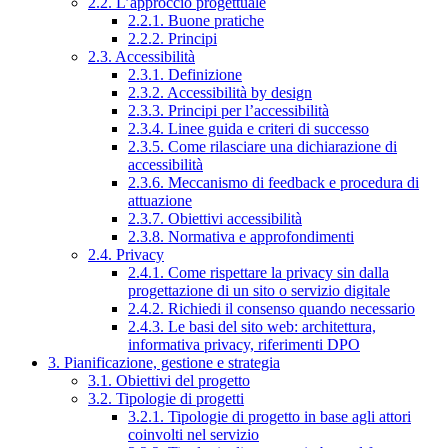
2.2. L’approccio progettuale
2.2.1. Buone pratiche
2.2.2. Principi
2.3. Accessibilità
2.3.1. Definizione
2.3.2. Accessibilità by design
2.3.3. Principi per l’accessibilità
2.3.4. Linee guida e criteri di successo
2.3.5. Come rilasciare una dichiarazione di
accessibilità
2.3.6. Meccanismo di feedback e procedura di
attuazione
2.3.7. Obiettivi accessibilità
2.3.8. Normativa e approfondimenti
2.4. Privacy
2.4.1. Come rispettare la privacy sin dalla
progettazione di un sito o servizio digitale
2.4.2. Richiedi il consenso quando necessario
2.4.3. Le basi del sito web: architettura,
informativa privacy, riferimenti DPO
3. Pianificazione, gestione e strategia
3.1. Obiettivi del progetto
3.2. Tipologie di progetti
3.2.1. Tipologie di progetto in base agli attori
coinvolti nel servizio