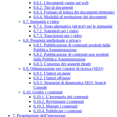
6.6.1. I documenti vanno sul web
6.6.2. Tipi di documenti
6.6.3. Formato di lettura dei documenti elettronici
6.6.4. Modalità di produzione dei documenti
6.7. Immagini e video
6.7.1. Testo alternativo (alt text) per le immagini
6.7.2. Sottotitoli per i video
6.7.3. Trascrizioni per i video
6.8. Proprietà intellettuale e privacy
6.8.1. Pubblicazione di contenuti prodotti dalla
Pubblica Amministrazione
6.8.2. Pubblicazione di contenuti non prodotti
dalla Pubblica Amministrazione
6.8.3. Consenso dei soggetti ritratti
6.9. Ottimizzazione per i motori di ricerca (SEO)
6.9.1. I fattori
on-page
6.9.2. I fattori
off-page
6.9.3. Strumenti di diagnostica SEO: Search
Console
6.10. Gestire i contenuti
6.10.1. L’inventario dei contenuti
6.10.2. Revisionare i contenuti
6.10.3. Migrare i contenuti
6.10.4. Pubblicare i contenuti
7. Progettazione dell’interazione