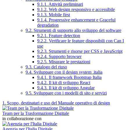
9.1.1. Attività preliminari
9.1.2. Web design responsivo e accessibile
9.1.3. Mobile first
9.1.4. Progressive enhancement e Graceful
degradation
9.2. Strumenti di supporto allo sviluppo del software
9.2.1. Feature detection
9.2.2. Verificare le feature disponibili con Can I
use
9.2.3. Strumenti e risorse per CSS e JavaScript
9.2.4. Supporto browser
9.2.5. Misurare le prestazioni
9.3. Catalogo del riuso
9.4. Sviluppare con il design system .italia
9.4.1. Il framework Bootstrap Italia
9.4.2. Il kit di sviluppo React
9.4.3. Il kit di sviluppo Angular
9.5. Sviluppare con i modelli di sito e servizi
1. Scopo, destinatari e uso del Manuale operativo di design
Team per la Trasformazione Digitale
in collaborazione con
Agenzia per l'Italia Digitale