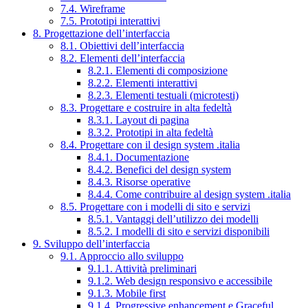
7.4. Wireframe
7.5. Prototipi interattivi
8. Progettazione dell’interfaccia
8.1. Obiettivi dell’interfaccia
8.2. Elementi dell’interfaccia
8.2.1. Elementi di composizione
8.2.2. Elementi interattivi
8.2.3. Elementi testuali (microtesti)
8.3. Progettare e costruire in alta fedeltà
8.3.1. Layout di pagina
8.3.2. Prototipi in alta fedeltà
8.4. Progettare con il design system .italia
8.4.1. Documentazione
8.4.2. Benefici del design system
8.4.3. Risorse operative
8.4.4. Come contribuire al design system .italia
8.5. Progettare con i modelli di sito e servizi
8.5.1. Vantaggi dell’utilizzo dei modelli
8.5.2. I modelli di sito e servizi disponibili
9. Sviluppo dell’interfaccia
9.1. Approccio allo sviluppo
9.1.1. Attività preliminari
9.1.2. Web design responsivo e accessibile
9.1.3. Mobile first
9.1.4. Progressive enhancement e Graceful