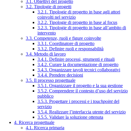
3.1. Obiettivi del progetto
3.2. Tipologie di progetti
3.2.1. Tipologie di progetto in base agli attori
coinvolti nel servizio
3.2.2. Tipologie di progetto in base al focus
3.2.3. Tipologie di progetto in base all’ambito di
intervento
3.3. Competenze, ruoli e figure coinvolte
3.3.1. Coordinatore di progetto
3.3.2. Definire ruoli e responsabilità
3.4. Metodo di lavoro
3.4.1. Definire processi, strumenti e rituali
3.4.2. Curare la documentazione di progetto
3.4.3. Organizzare tavoli tecnici collaborativi
3.4.4. Prendere decisioni
3.5. Il processo progettuale
3.5.1. Organizzare il progetto e la sua gestione
3.5.2. Comprendere il contesto d’uso del servizio
pubblico
3.5.3. Progettare i processi e i
touchpoint
del
servizio
3.5.4. Realizzare l’interfaccia utente del servizio
3.5.5. Validare la soluzione ottenuta
4. Ricerca progettuale
4.1. Ricerca primaria