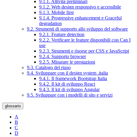
9.1.1. Attività preliminari
9.1.2. Web design responsivo e accessibile
9.1.3. Mobile first
9.1.4. Progressive enhancement e Graceful
degradation
9.2. Strumenti di supporto allo sviluppo del software
9.2.1. Feature detection
9.2.2. Verificare le feature disponibili con Can I
use
9.2.3. Strumenti e risorse per CSS e JavaScript
9.2.4. Supporto browser
9.2.5. Misurare le prestazioni
9.3. Catalogo del riuso
9.4. Sviluppare con il design system .italia
9.4.1. Il framework Bootstrap Italia
9.4.2. Il kit di sviluppo React
9.4.3. Il kit di sviluppo Angular
9.5. Sviluppare con i modelli di sito e servizi
glossario
A
B
C
D