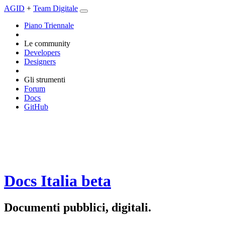
AGID
+
Team Digitale
Piano Triennale
Le community
Developers
Designers
Gli strumenti
Forum
Docs
GitHub
Docs Italia
beta
Documenti pubblici, digitali.