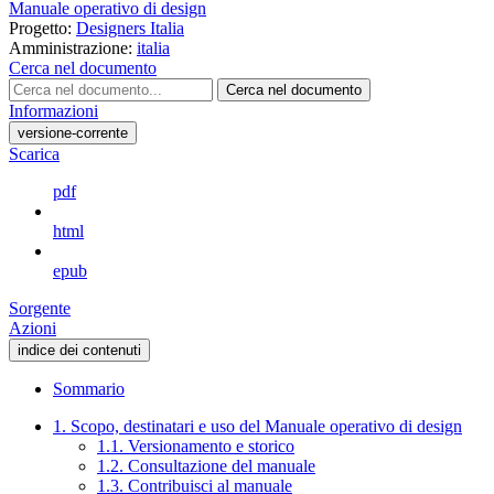
Manuale operativo di design
Progetto:
Designers Italia
Amministrazione:
italia
Cerca nel documento
Cerca nel documento
Informazioni
versione-corrente
Scarica
pdf
html
epub
Sorgente
Azioni
indice dei contenuti
Sommario
1. Scopo, destinatari e uso del Manuale operativo di design
1.1. Versionamento e storico
1.2. Consultazione del manuale
1.3. Contribuisci al manuale