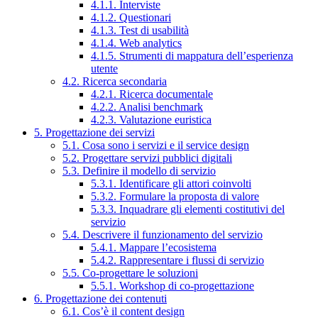
4.1.1. Interviste
4.1.2. Questionari
4.1.3. Test di usabilità
4.1.4. Web analytics
4.1.5. Strumenti di mappatura dell’esperienza
utente
4.2. Ricerca secondaria
4.2.1. Ricerca documentale
4.2.2. Analisi benchmark
4.2.3. Valutazione euristica
5. Progettazione dei servizi
5.1. Cosa sono i servizi e il service design
5.2. Progettare servizi pubblici digitali
5.3. Definire il modello di servizio
5.3.1. Identificare gli attori coinvolti
5.3.2. Formulare la proposta di valore
5.3.3. Inquadrare gli elementi costitutivi del
servizio
5.4. Descrivere il funzionamento del servizio
5.4.1. Mappare l’ecosistema
5.4.2. Rappresentare i flussi di servizio
5.5. Co-progettare le soluzioni
5.5.1. Workshop di co-progettazione
6. Progettazione dei contenuti
6.1. Cos’è il content design