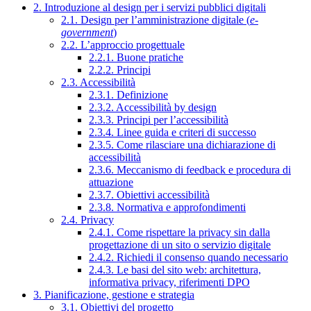
2. Introduzione al design per i servizi pubblici digitali
2.1. Design per l’amministrazione digitale (
e-
government
)
2.2. L’approccio progettuale
2.2.1. Buone pratiche
2.2.2. Principi
2.3. Accessibilità
2.3.1. Definizione
2.3.2. Accessibilità by design
2.3.3. Principi per l’accessibilità
2.3.4. Linee guida e criteri di successo
2.3.5. Come rilasciare una dichiarazione di
accessibilità
2.3.6. Meccanismo di feedback e procedura di
attuazione
2.3.7. Obiettivi accessibilità
2.3.8. Normativa e approfondimenti
2.4. Privacy
2.4.1. Come rispettare la privacy sin dalla
progettazione di un sito o servizio digitale
2.4.2. Richiedi il consenso quando necessario
2.4.3. Le basi del sito web: architettura,
informativa privacy, riferimenti DPO
3. Pianificazione, gestione e strategia
3.1. Obiettivi del progetto