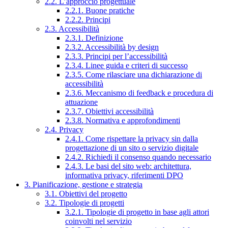
2.2. L’approccio progettuale
2.2.1. Buone pratiche
2.2.2. Principi
2.3. Accessibilità
2.3.1. Definizione
2.3.2. Accessibilità by design
2.3.3. Principi per l’accessibilità
2.3.4. Linee guida e criteri di successo
2.3.5. Come rilasciare una dichiarazione di
accessibilità
2.3.6. Meccanismo di feedback e procedura di
attuazione
2.3.7. Obiettivi accessibilità
2.3.8. Normativa e approfondimenti
2.4. Privacy
2.4.1. Come rispettare la privacy sin dalla
progettazione di un sito o servizio digitale
2.4.2. Richiedi il consenso quando necessario
2.4.3. Le basi del sito web: architettura,
informativa privacy, riferimenti DPO
3. Pianificazione, gestione e strategia
3.1. Obiettivi del progetto
3.2. Tipologie di progetti
3.2.1. Tipologie di progetto in base agli attori
coinvolti nel servizio