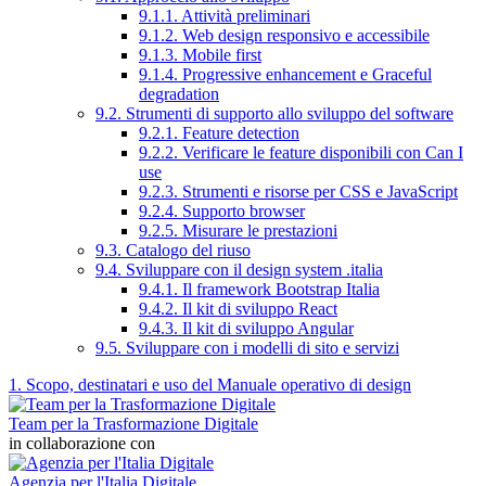
9.1.1. Attività preliminari
9.1.2. Web design responsivo e accessibile
9.1.3. Mobile first
9.1.4. Progressive enhancement e Graceful
degradation
9.2. Strumenti di supporto allo sviluppo del software
9.2.1. Feature detection
9.2.2. Verificare le feature disponibili con Can I
use
9.2.3. Strumenti e risorse per CSS e JavaScript
9.2.4. Supporto browser
9.2.5. Misurare le prestazioni
9.3. Catalogo del riuso
9.4. Sviluppare con il design system .italia
9.4.1. Il framework Bootstrap Italia
9.4.2. Il kit di sviluppo React
9.4.3. Il kit di sviluppo Angular
9.5. Sviluppare con i modelli di sito e servizi
1. Scopo, destinatari e uso del Manuale operativo di design
Team per la Trasformazione Digitale
in collaborazione con
Agenzia per l'Italia Digitale