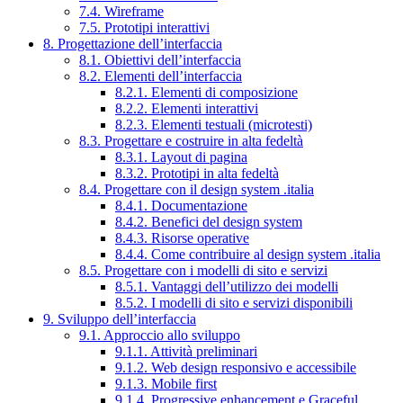
7.4. Wireframe
7.5. Prototipi interattivi
8. Progettazione dell’interfaccia
8.1. Obiettivi dell’interfaccia
8.2. Elementi dell’interfaccia
8.2.1. Elementi di composizione
8.2.2. Elementi interattivi
8.2.3. Elementi testuali (microtesti)
8.3. Progettare e costruire in alta fedeltà
8.3.1. Layout di pagina
8.3.2. Prototipi in alta fedeltà
8.4. Progettare con il design system .italia
8.4.1. Documentazione
8.4.2. Benefici del design system
8.4.3. Risorse operative
8.4.4. Come contribuire al design system .italia
8.5. Progettare con i modelli di sito e servizi
8.5.1. Vantaggi dell’utilizzo dei modelli
8.5.2. I modelli di sito e servizi disponibili
9. Sviluppo dell’interfaccia
9.1. Approccio allo sviluppo
9.1.1. Attività preliminari
9.1.2. Web design responsivo e accessibile
9.1.3. Mobile first
9.1.4. Progressive enhancement e Graceful