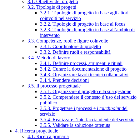
3.1. Obiettivi del progetto
3.2. Tipologie di progetti
3.2.1. Tipologie di progetto in base agli attori
coinvolti nel servizio
3.2.2. Tipologie di progetto in base al focus
3.2.3. Tipologie di progetto in base all’ambito di
intervento
3.3. Competenze, ruoli e figure coinvolte
3.3.1. Coordinatore di progetto
3.3.2. Definire ruoli e responsabilità
3.4. Metodo di lavoro
3.4.1. Definire processi, strumenti e rituali
3.4.2. Curare la documentazione di progetto
3.4.3. Organizzare tavoli tecnici collaborativi
3.4.4. Prendere decisioni
3.5. Il processo progettuale
3.5.1. Organizzare il progetto e la sua gestione
3.5.2. Comprendere il contesto d’uso del servizio
pubblico
3.5.3. Progettare i processi e i
touchpoint
del
servizio
3.5.4. Realizzare l’interfaccia utente del servizio
3.5.5. Validare la soluzione ottenuta
4. Ricerca progettuale
4.1. Ricerca primaria