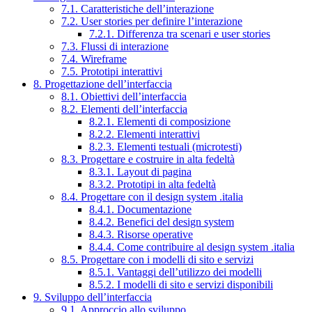
7.1. Caratteristiche dell’interazione
7.2. User stories per definire l’interazione
7.2.1. Differenza tra scenari e user stories
7.3. Flussi di interazione
7.4. Wireframe
7.5. Prototipi interattivi
8. Progettazione dell’interfaccia
8.1. Obiettivi dell’interfaccia
8.2. Elementi dell’interfaccia
8.2.1. Elementi di composizione
8.2.2. Elementi interattivi
8.2.3. Elementi testuali (microtesti)
8.3. Progettare e costruire in alta fedeltà
8.3.1. Layout di pagina
8.3.2. Prototipi in alta fedeltà
8.4. Progettare con il design system .italia
8.4.1. Documentazione
8.4.2. Benefici del design system
8.4.3. Risorse operative
8.4.4. Come contribuire al design system .italia
8.5. Progettare con i modelli di sito e servizi
8.5.1. Vantaggi dell’utilizzo dei modelli
8.5.2. I modelli di sito e servizi disponibili
9. Sviluppo dell’interfaccia
9.1. Approccio allo sviluppo