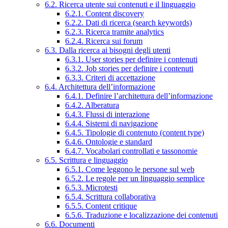
6.2. Ricerca utente sui contenuti e il linguaggio
6.2.1. Content discovery
6.2.2. Dati di ricerca (search keywords)
6.2.3. Ricerca tramite analytics
6.2.4. Ricerca sui forum
6.3. Dalla ricerca ai bisogni degli utenti
6.3.1. User stories per definire i contenuti
6.3.2. Job stories per definire i contenuti
6.3.3. Criteri di accettazione
6.4. Architettura dell’informazione
6.4.1. Definire l’architettura dell’informazione
6.4.2. Alberatura
6.4.3. Flussi di interazione
6.4.4. Sistemi di navigazione
6.4.5. Tipologie di contenuto (content type)
6.4.6. Ontologie e standard
6.4.7. Vocabolari controllati e tassonomie
6.5. Scrittura e linguaggio
6.5.1. Come leggono le persone sul web
6.5.2. Le regole per un linguaggio semplice
6.5.3. Microtesti
6.5.4. Scrittura collaborativa
6.5.5. Content critique
6.5.6. Traduzione e localizzazione dei contenuti
6.6. Documenti