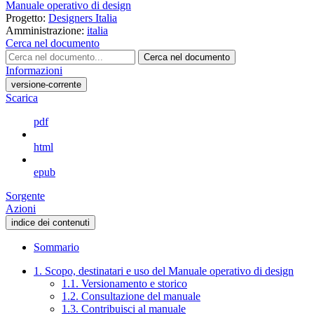
Manuale operativo di design
Progetto:
Designers Italia
Amministrazione:
italia
Cerca nel documento
Cerca nel documento
Informazioni
versione-corrente
Scarica
pdf
html
epub
Sorgente
Azioni
indice dei contenuti
Sommario
1. Scopo, destinatari e uso del Manuale operativo di design
1.1. Versionamento e storico
1.2. Consultazione del manuale
1.3. Contribuisci al manuale