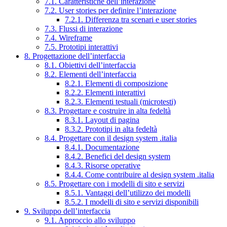
7.1. Caratteristiche dell’interazione
7.2. User stories per definire l’interazione
7.2.1. Differenza tra scenari e user stories
7.3. Flussi di interazione
7.4. Wireframe
7.5. Prototipi interattivi
8. Progettazione dell’interfaccia
8.1. Obiettivi dell’interfaccia
8.2. Elementi dell’interfaccia
8.2.1. Elementi di composizione
8.2.2. Elementi interattivi
8.2.3. Elementi testuali (microtesti)
8.3. Progettare e costruire in alta fedeltà
8.3.1. Layout di pagina
8.3.2. Prototipi in alta fedeltà
8.4. Progettare con il design system .italia
8.4.1. Documentazione
8.4.2. Benefici del design system
8.4.3. Risorse operative
8.4.4. Come contribuire al design system .italia
8.5. Progettare con i modelli di sito e servizi
8.5.1. Vantaggi dell’utilizzo dei modelli
8.5.2. I modelli di sito e servizi disponibili
9. Sviluppo dell’interfaccia
9.1. Approccio allo sviluppo