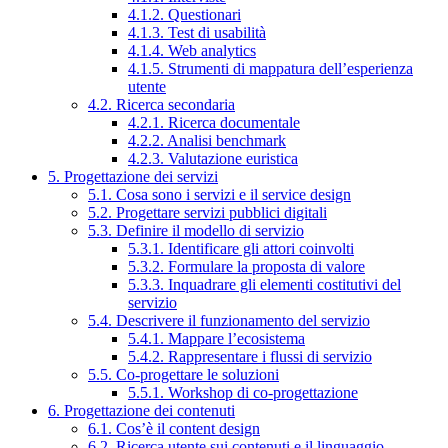
4.1.2. Questionari
4.1.3. Test di usabilità
4.1.4. Web analytics
4.1.5. Strumenti di mappatura dell’esperienza
utente
4.2. Ricerca secondaria
4.2.1. Ricerca documentale
4.2.2. Analisi benchmark
4.2.3. Valutazione euristica
5. Progettazione dei servizi
5.1. Cosa sono i servizi e il service design
5.2. Progettare servizi pubblici digitali
5.3. Definire il modello di servizio
5.3.1. Identificare gli attori coinvolti
5.3.2. Formulare la proposta di valore
5.3.3. Inquadrare gli elementi costitutivi del
servizio
5.4. Descrivere il funzionamento del servizio
5.4.1. Mappare l’ecosistema
5.4.2. Rappresentare i flussi di servizio
5.5. Co-progettare le soluzioni
5.5.1. Workshop di co-progettazione
6. Progettazione dei contenuti
6.1. Cos’è il content design
6.2. Ricerca utente sui contenuti e il linguaggio