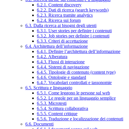
6.2.1. Content discovery
6.2.2. Dati di ricerca (search keywords)
6.2.3. Ricerca tramite analytics
6.2.4. Ricerca sui forum
6.3. Dalla ricerca ai bisogni degli utenti
6.3.1. User stories per definire i contenuti
6.3.2. Job stories per definire i contenuti
6.3.3. Criteri di accettazione
6.4. Architettura dell’informazione
6.4.1. Definire l’architettura dell’informazione
6.4.2. Alberatura
6.4.3. Flussi di interazione
6.4.4. Sistemi di navigazione
6.4.5. Tipologie di contenuto (content type)
6.4.6. Ontologie e standard
6.4.7. Vocabolari controllati e tassonomie
6.5. Scrittura e linguaggio
6.5.1. Come leggono le persone sul web
6.5.2. Le regole per un linguaggio semplice
6.5.3. Microtesti
6.5.4. Scrittura collaborativa
6.5.5. Content critique
6.5.6. Traduzione e localizzazione dei contenuti
6.6. Documenti