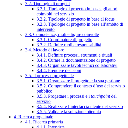
3.2. Tipologie di progetti
3.2.1. Tipologie di progetto in base agli attori
coinvolti nel servizio
3.2.2. Tipologie di progetto in base al focus
3.2.3. Tipologie di progetto in base all’ambito di
intervento
3.3. Competenze, ruoli e figure coinvolte
3.3.1. Coordinatore di progetto
3.3.2. Definire ruoli e responsabilità
3.4. Metodo di lavoro
3.4.1. Definire processi, strumenti e rituali
3.4.2. Curare la documentazione di progetto
3.4.3. Organizzare tavoli tecnici collaborativi
3.4.4. Prendere decisioni
3.5. Il processo progettuale
3.5.1. Organizzare il progetto e la sua gestione
3.5.2. Comprendere il contesto d’uso del servizio
pubblico
3.5.3. Progettare i processi e i
touchpoint
del
servizio
3.5.4. Realizzare l’interfaccia utente del servizio
3.5.5. Validare la soluzione ottenuta
4. Ricerca progettuale
4.1. Ricerca primaria
4.1.1. Interviste