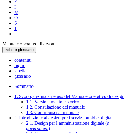
E
I
M
O
S
T
U
Manuale operativo di design
indici e glossario
contenuti
figure
tabelle
glossario
Sommario
1. Scopo, destinatari e uso del Manuale operativo di design
1.1. Versionamento e storico
1.2. Consultazione del manuale
1.3. Contribuisci al manuale
2. Introduzione al design per i servizi pubblici digitali
2.1. Design per l’amministrazione digitale (
e-
government
)