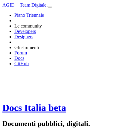
AGID
+
Team Digitale
Piano Triennale
Le community
Developers
Designers
Gli strumenti
Forum
Docs
GitHub
Docs Italia
beta
Documenti pubblici, digitali.