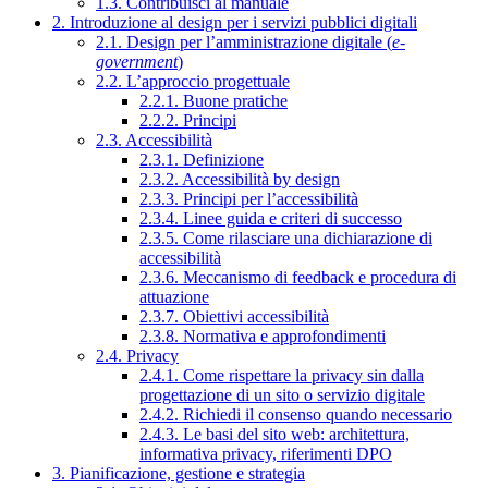
1.3. Contribuisci al manuale
2. Introduzione al design per i servizi pubblici digitali
2.1. Design per l’amministrazione digitale (
e-
government
)
2.2. L’approccio progettuale
2.2.1. Buone pratiche
2.2.2. Principi
2.3. Accessibilità
2.3.1. Definizione
2.3.2. Accessibilità by design
2.3.3. Principi per l’accessibilità
2.3.4. Linee guida e criteri di successo
2.3.5. Come rilasciare una dichiarazione di
accessibilità
2.3.6. Meccanismo di feedback e procedura di
attuazione
2.3.7. Obiettivi accessibilità
2.3.8. Normativa e approfondimenti
2.4. Privacy
2.4.1. Come rispettare la privacy sin dalla
progettazione di un sito o servizio digitale
2.4.2. Richiedi il consenso quando necessario
2.4.3. Le basi del sito web: architettura,
informativa privacy, riferimenti DPO
3. Pianificazione, gestione e strategia