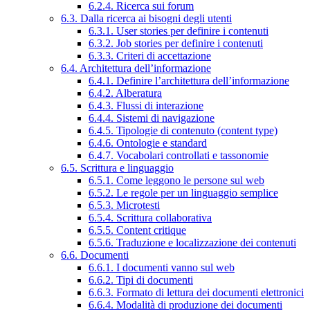
6.2.4. Ricerca sui forum
6.3. Dalla ricerca ai bisogni degli utenti
6.3.1. User stories per definire i contenuti
6.3.2. Job stories per definire i contenuti
6.3.3. Criteri di accettazione
6.4. Architettura dell’informazione
6.4.1. Definire l’architettura dell’informazione
6.4.2. Alberatura
6.4.3. Flussi di interazione
6.4.4. Sistemi di navigazione
6.4.5. Tipologie di contenuto (content type)
6.4.6. Ontologie e standard
6.4.7. Vocabolari controllati e tassonomie
6.5. Scrittura e linguaggio
6.5.1. Come leggono le persone sul web
6.5.2. Le regole per un linguaggio semplice
6.5.3. Microtesti
6.5.4. Scrittura collaborativa
6.5.5. Content critique
6.5.6. Traduzione e localizzazione dei contenuti
6.6. Documenti
6.6.1. I documenti vanno sul web
6.6.2. Tipi di documenti
6.6.3. Formato di lettura dei documenti elettronici
6.6.4. Modalità di produzione dei documenti