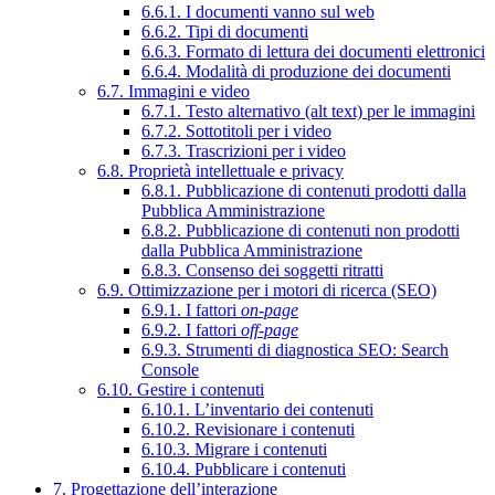
6.6.1. I documenti vanno sul web
6.6.2. Tipi di documenti
6.6.3. Formato di lettura dei documenti elettronici
6.6.4. Modalità di produzione dei documenti
6.7. Immagini e video
6.7.1. Testo alternativo (alt text) per le immagini
6.7.2. Sottotitoli per i video
6.7.3. Trascrizioni per i video
6.8. Proprietà intellettuale e privacy
6.8.1. Pubblicazione di contenuti prodotti dalla
Pubblica Amministrazione
6.8.2. Pubblicazione di contenuti non prodotti
dalla Pubblica Amministrazione
6.8.3. Consenso dei soggetti ritratti
6.9. Ottimizzazione per i motori di ricerca (SEO)
6.9.1. I fattori
on-page
6.9.2. I fattori
off-page
6.9.3. Strumenti di diagnostica SEO: Search
Console
6.10. Gestire i contenuti
6.10.1. L’inventario dei contenuti
6.10.2. Revisionare i contenuti
6.10.3. Migrare i contenuti
6.10.4. Pubblicare i contenuti
7. Progettazione dell’interazione