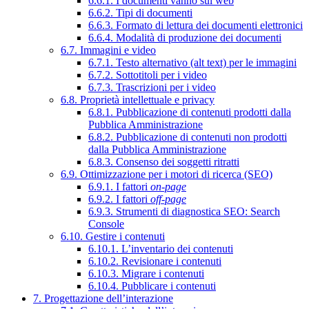
6.6.1. I documenti vanno sul web
6.6.2. Tipi di documenti
6.6.3. Formato di lettura dei documenti elettronici
6.6.4. Modalità di produzione dei documenti
6.7. Immagini e video
6.7.1. Testo alternativo (alt text) per le immagini
6.7.2. Sottotitoli per i video
6.7.3. Trascrizioni per i video
6.8. Proprietà intellettuale e privacy
6.8.1. Pubblicazione di contenuti prodotti dalla
Pubblica Amministrazione
6.8.2. Pubblicazione di contenuti non prodotti
dalla Pubblica Amministrazione
6.8.3. Consenso dei soggetti ritratti
6.9. Ottimizzazione per i motori di ricerca (SEO)
6.9.1. I fattori
on-page
6.9.2. I fattori
off-page
6.9.3. Strumenti di diagnostica SEO: Search
Console
6.10. Gestire i contenuti
6.10.1. L’inventario dei contenuti
6.10.2. Revisionare i contenuti
6.10.3. Migrare i contenuti
6.10.4. Pubblicare i contenuti
7. Progettazione dell’interazione