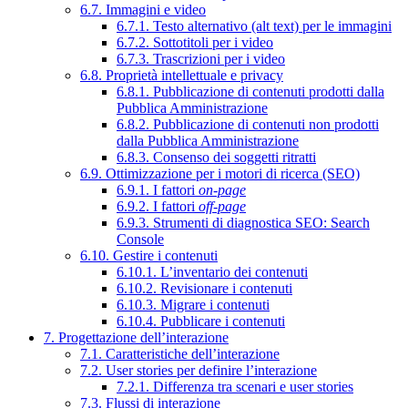
6.7. Immagini e video
6.7.1. Testo alternativo (alt text) per le immagini
6.7.2. Sottotitoli per i video
6.7.3. Trascrizioni per i video
6.8. Proprietà intellettuale e privacy
6.8.1. Pubblicazione di contenuti prodotti dalla
Pubblica Amministrazione
6.8.2. Pubblicazione di contenuti non prodotti
dalla Pubblica Amministrazione
6.8.3. Consenso dei soggetti ritratti
6.9. Ottimizzazione per i motori di ricerca (SEO)
6.9.1. I fattori
on-page
6.9.2. I fattori
off-page
6.9.3. Strumenti di diagnostica SEO: Search
Console
6.10. Gestire i contenuti
6.10.1. L’inventario dei contenuti
6.10.2. Revisionare i contenuti
6.10.3. Migrare i contenuti
6.10.4. Pubblicare i contenuti
7. Progettazione dell’interazione
7.1. Caratteristiche dell’interazione
7.2. User stories per definire l’interazione
7.2.1. Differenza tra scenari e user stories
7.3. Flussi di interazione