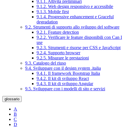
9.1.1. Attività preliminari
9.1.2. Web design responsivo e accessibile
9.1.3. Mobile first
9.1.4. Progressive enhancement e Graceful
degradation
9.2. Strumenti di supporto allo sviluppo del software
9.2.1. Feature detection
9.2.2. Verificare le feature disponibili con Can I
use
9.2.3. Strumenti e risorse per CSS e JavaScript
9.2.4. Supporto browser
9.2.5. Misurare le prestazioni
9.3. Catalogo del riuso
9.4. Sviluppare con il design system .italia
9.4.1. Il framework Bootstrap Italia
9.4.2. Il kit di sviluppo React
9.4.3. Il kit di sviluppo Angular
9.5. Sviluppare con i modelli di sito e servizi
glossario
A
B
C
D