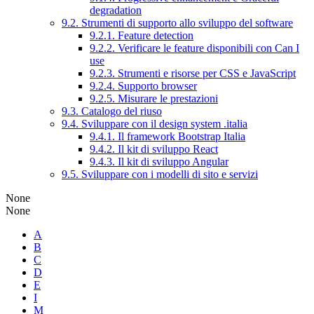
degradation
9.2. Strumenti di supporto allo sviluppo del software
9.2.1. Feature detection
9.2.2. Verificare le feature disponibili con Can I
use
9.2.3. Strumenti e risorse per CSS e JavaScript
9.2.4. Supporto browser
9.2.5. Misurare le prestazioni
9.3. Catalogo del riuso
9.4. Sviluppare con il design system .italia
9.4.1. Il framework Bootstrap Italia
9.4.2. Il kit di sviluppo React
9.4.3. Il kit di sviluppo Angular
9.5. Sviluppare con i modelli di sito e servizi
None
None
A
B
C
D
E
I
M