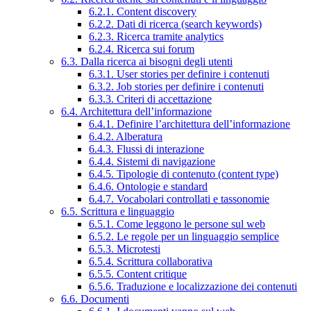
6.2.1. Content discovery
6.2.2. Dati di ricerca (search keywords)
6.2.3. Ricerca tramite analytics
6.2.4. Ricerca sui forum
6.3. Dalla ricerca ai bisogni degli utenti
6.3.1. User stories per definire i contenuti
6.3.2. Job stories per definire i contenuti
6.3.3. Criteri di accettazione
6.4. Architettura dell’informazione
6.4.1. Definire l’architettura dell’informazione
6.4.2. Alberatura
6.4.3. Flussi di interazione
6.4.4. Sistemi di navigazione
6.4.5. Tipologie di contenuto (content type)
6.4.6. Ontologie e standard
6.4.7. Vocabolari controllati e tassonomie
6.5. Scrittura e linguaggio
6.5.1. Come leggono le persone sul web
6.5.2. Le regole per un linguaggio semplice
6.5.3. Microtesti
6.5.4. Scrittura collaborativa
6.5.5. Content critique
6.5.6. Traduzione e localizzazione dei contenuti
6.6. Documenti