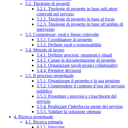
3.2. Tipologie di progetti
3.2.1. Tipologie di progetto in base agli attori
coinvolti nel servizio
3.2.2. Tipologie di progetto in base al focus
3.2.3. Tipologie di progetto in base all’ambito di
intervento
3.3. Competenze, ruoli e figure coinvolte
3.3.1. Coordinatore di progetto
3.3.2. Definire ruoli e responsabilità
3.4. Metodo di lavoro
3.4.1. Definire processi, strumenti e rituali
3.4.2. Curare la documentazione di progetto
3.4.3. Organizzare tavoli tecnici collaborativi
3.4.4. Prendere decisioni
3.5. Il processo progettuale
3.5.1. Organizzare il progetto e la sua gestione
3.5.2. Comprendere il contesto d’uso del servizio
pubblico
3.5.3. Progettare i processi e i
touchpoint
del
servizio
3.5.4. Realizzare l’interfaccia utente del servizio
3.5.5. Validare la soluzione ottenuta
4. Ricerca progettuale
4.1. Ricerca primaria
4.1.1. Interviste