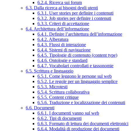
6.2.4. Ricerca sui forum
6.3. Dalla ricerca ai bisogni degli utenti
6.3.1. User stories per definire i contenuti
6.3.2. Job stories per definire i contenuti
6.3.3. Criteri di accettazione
6.4. Architettura dell’informazione
6.4.1. Definire l’architettura dell’informazione
6.4.2. Alberatura
6.4.3. Flussi di interazione
6.4.4. Sistemi di navigazione
6.4.5. Tipologie di contenuto (content type)
6.4.6. Ontologie e standard
6.4.7. Vocabolari controllati e tassonomie
6.5. Scrittura e linguaggio
6.5.1. Come leggono le persone sul web
6.5.2. Le regole per un linguaggio semplice
6.5.3. Microtesti
6.5.4. Scrittura collaborativa
6.5.5. Content critique
6.5.6. Traduzione e localizzazione dei contenuti
6.6. Documenti
6.6.1. I documenti vanno sul web
6.6.2. Tipi di documenti
6.6.3. Formato di lettura dei documenti elettronici
6.6.4. Modalità di produzione dei documenti