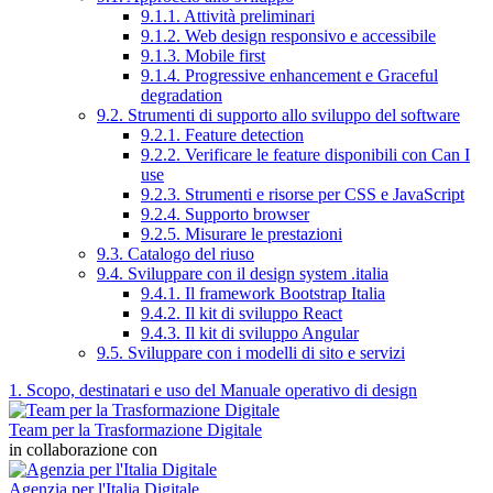
9.1.1. Attività preliminari
9.1.2. Web design responsivo e accessibile
9.1.3. Mobile first
9.1.4. Progressive enhancement e Graceful
degradation
9.2. Strumenti di supporto allo sviluppo del software
9.2.1. Feature detection
9.2.2. Verificare le feature disponibili con Can I
use
9.2.3. Strumenti e risorse per CSS e JavaScript
9.2.4. Supporto browser
9.2.5. Misurare le prestazioni
9.3. Catalogo del riuso
9.4. Sviluppare con il design system .italia
9.4.1. Il framework Bootstrap Italia
9.4.2. Il kit di sviluppo React
9.4.3. Il kit di sviluppo Angular
9.5. Sviluppare con i modelli di sito e servizi
1. Scopo, destinatari e uso del Manuale operativo di design
Team per la Trasformazione Digitale
in collaborazione con
Agenzia per l'Italia Digitale