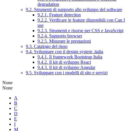
degradation
9.2. Strumenti di supporto allo sviluppo del software
9.2.1. Feature detection
9.2.2. Verificare le feature disponibili con Can I
use
9.2.3. Strumenti e risorse per CSS e JavaScript
9.2.4. Supporto browser
9.2.5. Misurare le prestazioni
9.3. Catalogo del riuso
9.4. Sviluppare con il design system .italia
9.4.1. Il framework Bootstrap Italia
9.4.2. Il kit di sviluppo React
9.4.3. Il kit di sviluppo Angular
9.5. Sviluppare con i modelli di sito e servizi
None
None
A
B
C
D
E
I
M