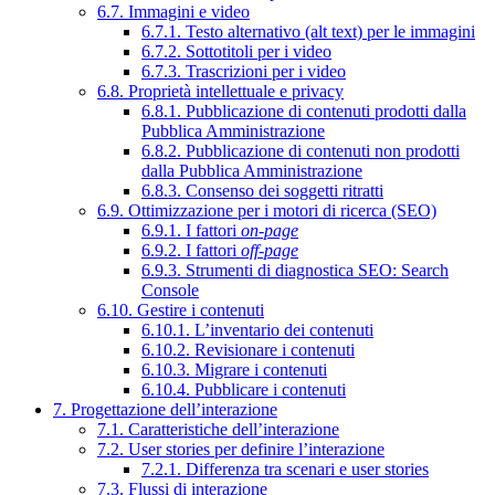
6.7. Immagini e video
6.7.1. Testo alternativo (alt text) per le immagini
6.7.2. Sottotitoli per i video
6.7.3. Trascrizioni per i video
6.8. Proprietà intellettuale e privacy
6.8.1. Pubblicazione di contenuti prodotti dalla
Pubblica Amministrazione
6.8.2. Pubblicazione di contenuti non prodotti
dalla Pubblica Amministrazione
6.8.3. Consenso dei soggetti ritratti
6.9. Ottimizzazione per i motori di ricerca (SEO)
6.9.1. I fattori
on-page
6.9.2. I fattori
off-page
6.9.3. Strumenti di diagnostica SEO: Search
Console
6.10. Gestire i contenuti
6.10.1. L’inventario dei contenuti
6.10.2. Revisionare i contenuti
6.10.3. Migrare i contenuti
6.10.4. Pubblicare i contenuti
7. Progettazione dell’interazione
7.1. Caratteristiche dell’interazione
7.2. User stories per definire l’interazione
7.2.1. Differenza tra scenari e user stories
7.3. Flussi di interazione