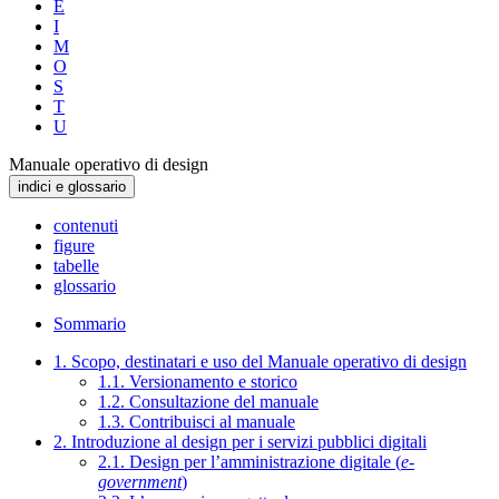
E
I
M
O
S
T
U
Manuale operativo di design
indici e glossario
contenuti
figure
tabelle
glossario
Sommario
1. Scopo, destinatari e uso del Manuale operativo di design
1.1. Versionamento e storico
1.2. Consultazione del manuale
1.3. Contribuisci al manuale
2. Introduzione al design per i servizi pubblici digitali
2.1. Design per l’amministrazione digitale (
e-
government
)