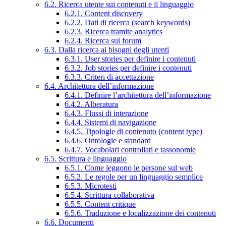
6.2. Ricerca utente sui contenuti e il linguaggio
6.2.1. Content discovery
6.2.2. Dati di ricerca (search keywords)
6.2.3. Ricerca tramite analytics
6.2.4. Ricerca sui forum
6.3. Dalla ricerca ai bisogni degli utenti
6.3.1. User stories per definire i contenuti
6.3.2. Job stories per definire i contenuti
6.3.3. Criteri di accettazione
6.4. Architettura dell’informazione
6.4.1. Definire l’architettura dell’informazione
6.4.2. Alberatura
6.4.3. Flussi di interazione
6.4.4. Sistemi di navigazione
6.4.5. Tipologie di contenuto (content type)
6.4.6. Ontologie e standard
6.4.7. Vocabolari controllati e tassonomie
6.5. Scrittura e linguaggio
6.5.1. Come leggono le persone sul web
6.5.2. Le regole per un linguaggio semplice
6.5.3. Microtesti
6.5.4. Scrittura collaborativa
6.5.5. Content critique
6.5.6. Traduzione e localizzazione dei contenuti
6.6. Documenti