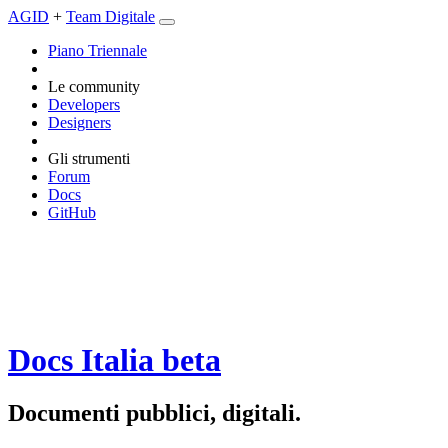
AGID
+
Team Digitale
Piano Triennale
Le community
Developers
Designers
Gli strumenti
Forum
Docs
GitHub
Docs Italia
beta
Documenti pubblici, digitali.