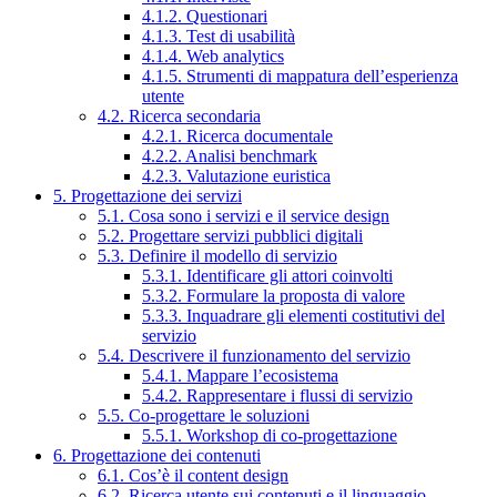
4.1.2. Questionari
4.1.3. Test di usabilità
4.1.4. Web analytics
4.1.5. Strumenti di mappatura dell’esperienza
utente
4.2. Ricerca secondaria
4.2.1. Ricerca documentale
4.2.2. Analisi benchmark
4.2.3. Valutazione euristica
5. Progettazione dei servizi
5.1. Cosa sono i servizi e il service design
5.2. Progettare servizi pubblici digitali
5.3. Definire il modello di servizio
5.3.1. Identificare gli attori coinvolti
5.3.2. Formulare la proposta di valore
5.3.3. Inquadrare gli elementi costitutivi del
servizio
5.4. Descrivere il funzionamento del servizio
5.4.1. Mappare l’ecosistema
5.4.2. Rappresentare i flussi di servizio
5.5. Co-progettare le soluzioni
5.5.1. Workshop di co-progettazione
6. Progettazione dei contenuti
6.1. Cos’è il content design
6.2. Ricerca utente sui contenuti e il linguaggio