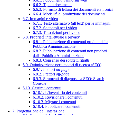
6.6.1. I documenti vanno sul web
6.6.2. Tipi di documenti
6.6.3. Formato di lettura dei documenti elettronici
6.6.4. Modalità di produzione dei documenti
6.7. Immagini e video
6.7.1. Testo alternativo (alt text) per le immagini
6.7.2. Sottotitoli per i video
6.7.3. Trascrizioni per i video
6.8. Proprietà intellettuale e privacy
6.8.1. Pubblicazione di contenuti prodotti dalla
Pubblica Amministrazione
6.8.2. Pubblicazione di contenuti non prodotti
dalla Pubblica Amministrazione
6.8.3. Consenso dei soggetti ritratti
6.9. Ottimizzazione per i motori di ricerca (SEO)
6.9.1. I fattori
on-page
6.9.2. I fattori
off-page
6.9.3. Strumenti di diagnostica SEO: Search
Console
6.10. Gestire i contenuti
6.10.1. L’inventario dei contenuti
6.10.2. Revisionare i contenuti
6.10.3. Migrare i contenuti
6.10.4. Pubblicare i contenuti
7. Progettazione dell’interazione