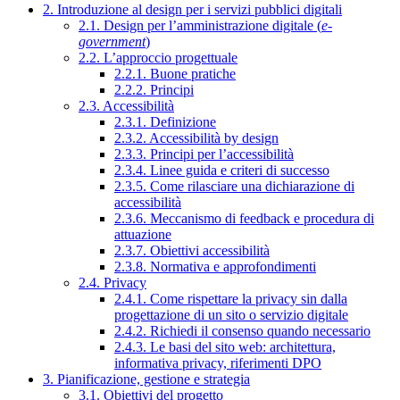
2. Introduzione al design per i servizi pubblici digitali
2.1. Design per l’amministrazione digitale (
e-
government
)
2.2. L’approccio progettuale
2.2.1. Buone pratiche
2.2.2. Principi
2.3. Accessibilità
2.3.1. Definizione
2.3.2. Accessibilità by design
2.3.3. Principi per l’accessibilità
2.3.4. Linee guida e criteri di successo
2.3.5. Come rilasciare una dichiarazione di
accessibilità
2.3.6. Meccanismo di feedback e procedura di
attuazione
2.3.7. Obiettivi accessibilità
2.3.8. Normativa e approfondimenti
2.4. Privacy
2.4.1. Come rispettare la privacy sin dalla
progettazione di un sito o servizio digitale
2.4.2. Richiedi il consenso quando necessario
2.4.3. Le basi del sito web: architettura,
informativa privacy, riferimenti DPO
3. Pianificazione, gestione e strategia
3.1. Obiettivi del progetto