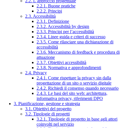
2.2. L’approccio progettuale
2.2.1. Buone pratiche
2.2.2. Principi
2.3. Accessibilità
2.3.1. Definizione
2.3.2. Accessibilità by design
2.3.3. Principi per l’accessibilità
2.3.4. Linee guida e criteri di successo
2.3.5. Come rilasciare una dichiarazione di
accessibilità
2.3.6. Meccanismo di feedback e procedura di
attuazione
2.3.7. Obiettivi accessibilità
2.3.8. Normativa e approfondimenti
2.4. Privacy
2.4.1. Come rispettare la privacy sin dalla
progettazione di un sito o servizio digitale
2.4.2. Richiedi il consenso quando necessario
2.4.3. Le basi del sito web: architettura,
informativa privacy, riferimenti DPO
3. Pianificazione, gestione e strategia
3.1. Obiettivi del progetto
3.2. Tipologie di progetti
3.2.1. Tipologie di progetto in base agli attori
coinvolti nel servizio