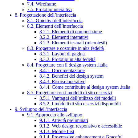
7.4. Wireframe
7.5. Prototipi interattivi
8. Progettazione dell’interfaccia
8.1. Obiettivi dell’interfaccia
8.2. Elementi dell’interfaccia
8.2.1. Elementi di composizione
8.2.2. Elementi interattivi
8.2.3. Elementi testuali (microtesti)
8.3. Progettare e costruire in alta fedeltà
8.3.1. Layout di pagina
8.3.2. Prototipi in alta fedeltà
8.4. Progettare con il design system .italia
8.4.1. Documentazione
8.4.2. Benefici del design system
8.4.3. Risorse operative
8.4.4. Come contribuire al design system .italia
8.5. Progettare con i modelli di sito e servizi
8.5.1. Vantaggi dell’utilizzo dei modelli
8.5.2. I modelli di sito e servizi disponibili
9. Sviluppo dell’interfaccia
9.1. Approccio allo sviluppo
9.1.1. Attività preliminari
9.1.2. Web design responsivo e accessibile
9.1.3. Mobile first
9.1.4. Progressive enhancement e Graceful