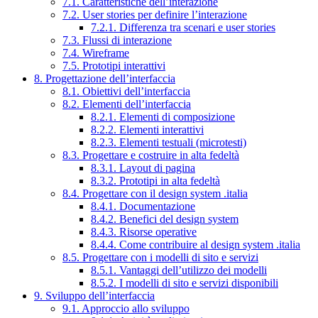
7.1. Caratteristiche dell’interazione
7.2. User stories per definire l’interazione
7.2.1. Differenza tra scenari e user stories
7.3. Flussi di interazione
7.4. Wireframe
7.5. Prototipi interattivi
8. Progettazione dell’interfaccia
8.1. Obiettivi dell’interfaccia
8.2. Elementi dell’interfaccia
8.2.1. Elementi di composizione
8.2.2. Elementi interattivi
8.2.3. Elementi testuali (microtesti)
8.3. Progettare e costruire in alta fedeltà
8.3.1. Layout di pagina
8.3.2. Prototipi in alta fedeltà
8.4. Progettare con il design system .italia
8.4.1. Documentazione
8.4.2. Benefici del design system
8.4.3. Risorse operative
8.4.4. Come contribuire al design system .italia
8.5. Progettare con i modelli di sito e servizi
8.5.1. Vantaggi dell’utilizzo dei modelli
8.5.2. I modelli di sito e servizi disponibili
9. Sviluppo dell’interfaccia
9.1. Approccio allo sviluppo