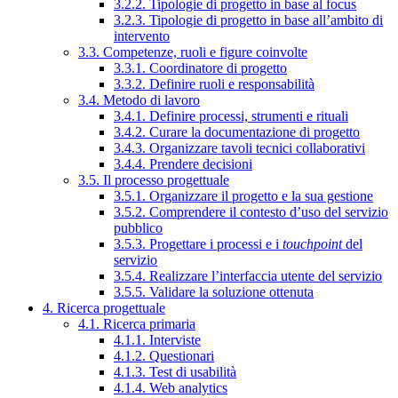
3.2.2. Tipologie di progetto in base al focus
3.2.3. Tipologie di progetto in base all’ambito di
intervento
3.3. Competenze, ruoli e figure coinvolte
3.3.1. Coordinatore di progetto
3.3.2. Definire ruoli e responsabilità
3.4. Metodo di lavoro
3.4.1. Definire processi, strumenti e rituali
3.4.2. Curare la documentazione di progetto
3.4.3. Organizzare tavoli tecnici collaborativi
3.4.4. Prendere decisioni
3.5. Il processo progettuale
3.5.1. Organizzare il progetto e la sua gestione
3.5.2. Comprendere il contesto d’uso del servizio
pubblico
3.5.3. Progettare i processi e i
touchpoint
del
servizio
3.5.4. Realizzare l’interfaccia utente del servizio
3.5.5. Validare la soluzione ottenuta
4. Ricerca progettuale
4.1. Ricerca primaria
4.1.1. Interviste
4.1.2. Questionari
4.1.3. Test di usabilità
4.1.4. Web analytics