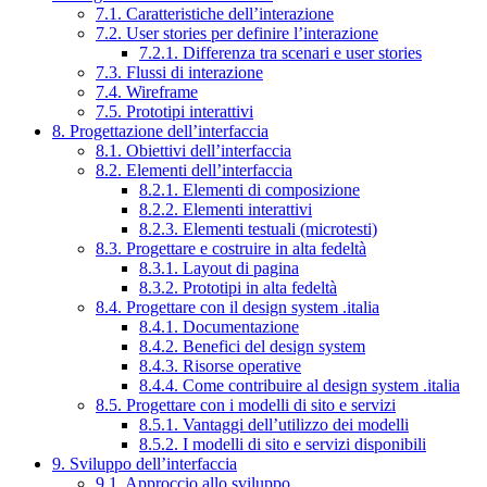
7.1. Caratteristiche dell’interazione
7.2. User stories per definire l’interazione
7.2.1. Differenza tra scenari e user stories
7.3. Flussi di interazione
7.4. Wireframe
7.5. Prototipi interattivi
8. Progettazione dell’interfaccia
8.1. Obiettivi dell’interfaccia
8.2. Elementi dell’interfaccia
8.2.1. Elementi di composizione
8.2.2. Elementi interattivi
8.2.3. Elementi testuali (microtesti)
8.3. Progettare e costruire in alta fedeltà
8.3.1. Layout di pagina
8.3.2. Prototipi in alta fedeltà
8.4. Progettare con il design system .italia
8.4.1. Documentazione
8.4.2. Benefici del design system
8.4.3. Risorse operative
8.4.4. Come contribuire al design system .italia
8.5. Progettare con i modelli di sito e servizi
8.5.1. Vantaggi dell’utilizzo dei modelli
8.5.2. I modelli di sito e servizi disponibili
9. Sviluppo dell’interfaccia
9.1. Approccio allo sviluppo