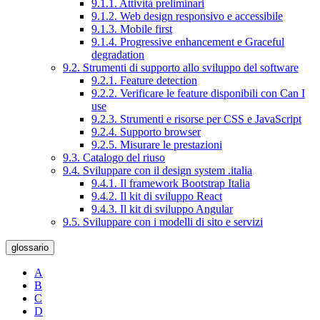
9.1.1. Attività preliminari
9.1.2. Web design responsivo e accessibile
9.1.3. Mobile first
9.1.4. Progressive enhancement e Graceful
degradation
9.2. Strumenti di supporto allo sviluppo del software
9.2.1. Feature detection
9.2.2. Verificare le feature disponibili con Can I
use
9.2.3. Strumenti e risorse per CSS e JavaScript
9.2.4. Supporto browser
9.2.5. Misurare le prestazioni
9.3. Catalogo del riuso
9.4. Sviluppare con il design system .italia
9.4.1. Il framework Bootstrap Italia
9.4.2. Il kit di sviluppo React
9.4.3. Il kit di sviluppo Angular
9.5. Sviluppare con i modelli di sito e servizi
glossario
A
B
C
D