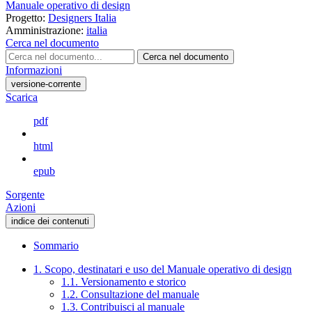
Manuale operativo di design
Progetto:
Designers Italia
Amministrazione:
italia
Cerca nel documento
Cerca nel documento
Informazioni
versione-corrente
Scarica
pdf
html
epub
Sorgente
Azioni
indice dei contenuti
Sommario
1. Scopo, destinatari e uso del Manuale operativo di design
1.1. Versionamento e storico
1.2. Consultazione del manuale
1.3. Contribuisci al manuale