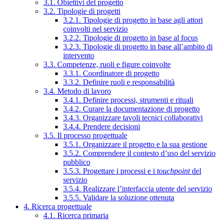
3.1. Obiettivi del progetto
3.2. Tipologie di progetti
3.2.1. Tipologie di progetto in base agli attori
coinvolti nel servizio
3.2.2. Tipologie di progetto in base al focus
3.2.3. Tipologie di progetto in base all’ambito di
intervento
3.3. Competenze, ruoli e figure coinvolte
3.3.1. Coordinatore di progetto
3.3.2. Definire ruoli e responsabilità
3.4. Metodo di lavoro
3.4.1. Definire processi, strumenti e rituali
3.4.2. Curare la documentazione di progetto
3.4.3. Organizzare tavoli tecnici collaborativi
3.4.4. Prendere decisioni
3.5. Il processo progettuale
3.5.1. Organizzare il progetto e la sua gestione
3.5.2. Comprendere il contesto d’uso del servizio
pubblico
3.5.3. Progettare i processi e i
touchpoint
del
servizio
3.5.4. Realizzare l’interfaccia utente del servizio
3.5.5. Validare la soluzione ottenuta
4. Ricerca progettuale
4.1. Ricerca primaria