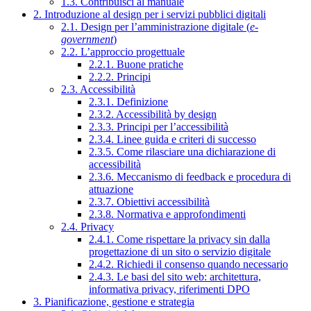
1.3. Contribuisci al manuale
2. Introduzione al design per i servizi pubblici digitali
2.1. Design per l’amministrazione digitale (
e-
government
)
2.2. L’approccio progettuale
2.2.1. Buone pratiche
2.2.2. Principi
2.3. Accessibilità
2.3.1. Definizione
2.3.2. Accessibilità by design
2.3.3. Principi per l’accessibilità
2.3.4. Linee guida e criteri di successo
2.3.5. Come rilasciare una dichiarazione di
accessibilità
2.3.6. Meccanismo di feedback e procedura di
attuazione
2.3.7. Obiettivi accessibilità
2.3.8. Normativa e approfondimenti
2.4. Privacy
2.4.1. Come rispettare la privacy sin dalla
progettazione di un sito o servizio digitale
2.4.2. Richiedi il consenso quando necessario
2.4.3. Le basi del sito web: architettura,
informativa privacy, riferimenti DPO
3. Pianificazione, gestione e strategia