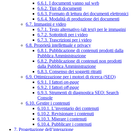
6.6.1. I documenti vanno sul web
6.6.2. Tipi di documenti
6.6.3. Formato di lettura dei documenti elettronici
6.6.4. Modalità di produzione dei documenti
6.7. Immagini e video
6.7.1. Testo alternativo (alt text) per le immagini
6.7.2. Sottotitoli per i video
6.7.3. Trascrizioni per i video
6.8. Proprietà intellettuale e privacy
6.8.1. Pubblicazione di contenuti prodotti dalla
Pubblica Amministrazione
6.8.2. Pubblicazione di contenuti non prodotti
dalla Pubblica Amministrazione
6.8.3. Consenso dei soggetti ritratti
6.9. Ottimizzazione per i motori di ricerca (SEO)
6.9.1. I fattori
on-page
6.9.2. I fattori
off-page
6.9.3. Strumenti di diagnostica SEO: Search
Console
6.10. Gestire i contenuti
6.10.1. L’inventario dei contenuti
6.10.2. Revisionare i contenuti
6.10.3. Migrare i contenuti
6.10.4. Pubblicare i contenuti
7. Progettazione dell’interazione