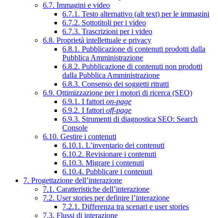
6.7. Immagini e video
6.7.1. Testo alternativo (alt text) per le immagini
6.7.2. Sottotitoli per i video
6.7.3. Trascrizioni per i video
6.8. Proprietà intellettuale e privacy
6.8.1. Pubblicazione di contenuti prodotti dalla
Pubblica Amministrazione
6.8.2. Pubblicazione di contenuti non prodotti
dalla Pubblica Amministrazione
6.8.3. Consenso dei soggetti ritratti
6.9. Ottimizzazione per i motori di ricerca (SEO)
6.9.1. I fattori
on-page
6.9.2. I fattori
off-page
6.9.3. Strumenti di diagnostica SEO: Search
Console
6.10. Gestire i contenuti
6.10.1. L’inventario dei contenuti
6.10.2. Revisionare i contenuti
6.10.3. Migrare i contenuti
6.10.4. Pubblicare i contenuti
7. Progettazione dell’interazione
7.1. Caratteristiche dell’interazione
7.2. User stories per definire l’interazione
7.2.1. Differenza tra scenari e user stories
7.3. Flussi di interazione