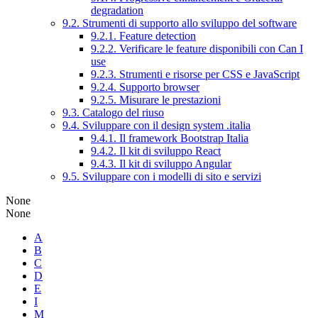
degradation
9.2. Strumenti di supporto allo sviluppo del software
9.2.1. Feature detection
9.2.2. Verificare le feature disponibili con Can I
use
9.2.3. Strumenti e risorse per CSS e JavaScript
9.2.4. Supporto browser
9.2.5. Misurare le prestazioni
9.3. Catalogo del riuso
9.4. Sviluppare con il design system .italia
9.4.1. Il framework Bootstrap Italia
9.4.2. Il kit di sviluppo React
9.4.3. Il kit di sviluppo Angular
9.5. Sviluppare con i modelli di sito e servizi
None
None
A
B
C
D
E
I
M