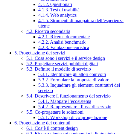
4.1.2. Questionari
4.1.3. Test di usabilità
4.1.4. Web analytics
4.1.5. Strumenti di mappatura dell’esperienza
utente
4.2. Ricerca secondaria
4.2.1. Ricerca documentale
4.2.2. Analisi benchmark
4.2.3. Valutazione euristica
5. Progettazione dei servizi
5.1. Cosa sono i servizi e il service design
5.2. Progettare servizi pubblici digitali
5.3. Definire il modello di servizio
5.3.1. Identificare gli attori coinvolti
5.3.2. Formulare la proposta di valore
5.3.3. Inquadrare gli elementi costitutivi del
servizio
5.4. Descrivere il funzionamento del servizio
5.4.1. Mappare l’ecosistema
5.4.2. Rappresentare i flussi di servizio
5.5. Co-progettare le soluzioni
5.5.1. Workshop di co-progettazione
6. Progettazione dei contenuti
6.1. Cos’è il content design
6.2. Ricerca utente sui contenuti e il linguaggio