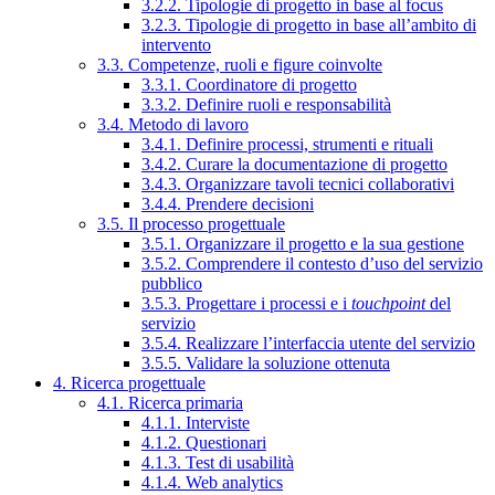
3.2.2. Tipologie di progetto in base al focus
3.2.3. Tipologie di progetto in base all’ambito di
intervento
3.3. Competenze, ruoli e figure coinvolte
3.3.1. Coordinatore di progetto
3.3.2. Definire ruoli e responsabilità
3.4. Metodo di lavoro
3.4.1. Definire processi, strumenti e rituali
3.4.2. Curare la documentazione di progetto
3.4.3. Organizzare tavoli tecnici collaborativi
3.4.4. Prendere decisioni
3.5. Il processo progettuale
3.5.1. Organizzare il progetto e la sua gestione
3.5.2. Comprendere il contesto d’uso del servizio
pubblico
3.5.3. Progettare i processi e i
touchpoint
del
servizio
3.5.4. Realizzare l’interfaccia utente del servizio
3.5.5. Validare la soluzione ottenuta
4. Ricerca progettuale
4.1. Ricerca primaria
4.1.1. Interviste
4.1.2. Questionari
4.1.3. Test di usabilità
4.1.4. Web analytics