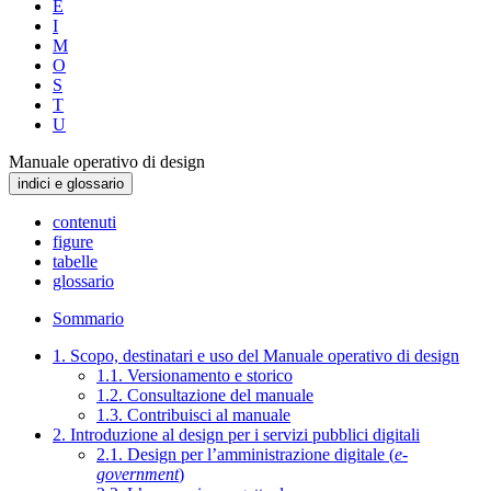
E
I
M
O
S
T
U
Manuale operativo di design
indici e glossario
contenuti
figure
tabelle
glossario
Sommario
1. Scopo, destinatari e uso del Manuale operativo di design
1.1. Versionamento e storico
1.2. Consultazione del manuale
1.3. Contribuisci al manuale
2. Introduzione al design per i servizi pubblici digitali
2.1. Design per l’amministrazione digitale (
e-
government
)