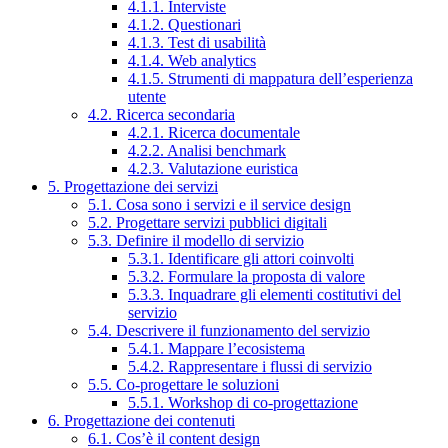
4.1.1. Interviste
4.1.2. Questionari
4.1.3. Test di usabilità
4.1.4. Web analytics
4.1.5. Strumenti di mappatura dell’esperienza
utente
4.2. Ricerca secondaria
4.2.1. Ricerca documentale
4.2.2. Analisi benchmark
4.2.3. Valutazione euristica
5. Progettazione dei servizi
5.1. Cosa sono i servizi e il service design
5.2. Progettare servizi pubblici digitali
5.3. Definire il modello di servizio
5.3.1. Identificare gli attori coinvolti
5.3.2. Formulare la proposta di valore
5.3.3. Inquadrare gli elementi costitutivi del
servizio
5.4. Descrivere il funzionamento del servizio
5.4.1. Mappare l’ecosistema
5.4.2. Rappresentare i flussi di servizio
5.5. Co-progettare le soluzioni
5.5.1. Workshop di co-progettazione
6. Progettazione dei contenuti
6.1. Cos’è il content design