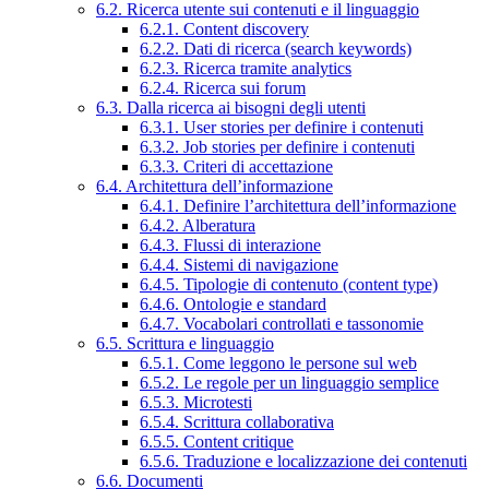
6.2. Ricerca utente sui contenuti e il linguaggio
6.2.1. Content discovery
6.2.2. Dati di ricerca (search keywords)
6.2.3. Ricerca tramite analytics
6.2.4. Ricerca sui forum
6.3. Dalla ricerca ai bisogni degli utenti
6.3.1. User stories per definire i contenuti
6.3.2. Job stories per definire i contenuti
6.3.3. Criteri di accettazione
6.4. Architettura dell’informazione
6.4.1. Definire l’architettura dell’informazione
6.4.2. Alberatura
6.4.3. Flussi di interazione
6.4.4. Sistemi di navigazione
6.4.5. Tipologie di contenuto (content type)
6.4.6. Ontologie e standard
6.4.7. Vocabolari controllati e tassonomie
6.5. Scrittura e linguaggio
6.5.1. Come leggono le persone sul web
6.5.2. Le regole per un linguaggio semplice
6.5.3. Microtesti
6.5.4. Scrittura collaborativa
6.5.5. Content critique
6.5.6. Traduzione e localizzazione dei contenuti
6.6. Documenti