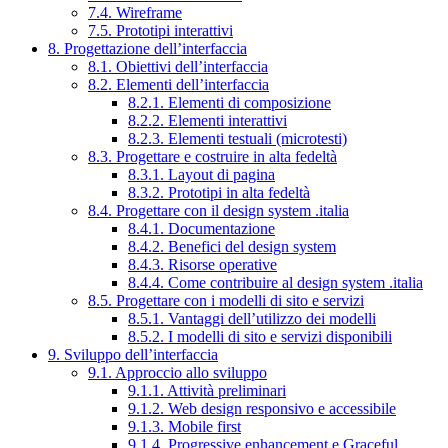
7.4. Wireframe
7.5. Prototipi interattivi
8. Progettazione dell’interfaccia
8.1. Obiettivi dell’interfaccia
8.2. Elementi dell’interfaccia
8.2.1. Elementi di composizione
8.2.2. Elementi interattivi
8.2.3. Elementi testuali (microtesti)
8.3. Progettare e costruire in alta fedeltà
8.3.1. Layout di pagina
8.3.2. Prototipi in alta fedeltà
8.4. Progettare con il design system .italia
8.4.1. Documentazione
8.4.2. Benefici del design system
8.4.3. Risorse operative
8.4.4. Come contribuire al design system .italia
8.5. Progettare con i modelli di sito e servizi
8.5.1. Vantaggi dell’utilizzo dei modelli
8.5.2. I modelli di sito e servizi disponibili
9. Sviluppo dell’interfaccia
9.1. Approccio allo sviluppo
9.1.1. Attività preliminari
9.1.2. Web design responsivo e accessibile
9.1.3. Mobile first
9.1.4. Progressive enhancement e Graceful