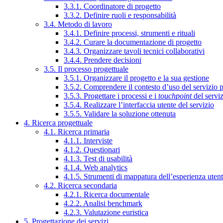
3.3.1. Coordinatore di progetto
3.3.2. Definire ruoli e responsabilità
3.4. Metodo di lavoro
3.4.1. Definire processi, strumenti e rituali
3.4.2. Curare la documentazione di progetto
3.4.3. Organizzare tavoli tecnici collaborativi
3.4.4. Prendere decisioni
3.5. Il processo progettuale
3.5.1. Organizzare il progetto e la sua gestione
3.5.2. Comprendere il contesto d’uso del servizio 
3.5.3. Progettare i processi e i
touchpoint
del servi
3.5.4. Realizzare l’interfaccia utente del servizio
3.5.5. Validare la soluzione ottenuta
4. Ricerca progettuale
4.1. Ricerca primaria
4.1.1. Interviste
4.1.2. Questionari
4.1.3. Test di usabilità
4.1.4. Web analytics
4.1.5. Strumenti di mappatura dell’esperienza uten
4.2. Ricerca secondaria
4.2.1. Ricerca documentale
4.2.2. Analisi benchmark
4.2.3. Valutazione euristica
5. Progettazione dei servizi