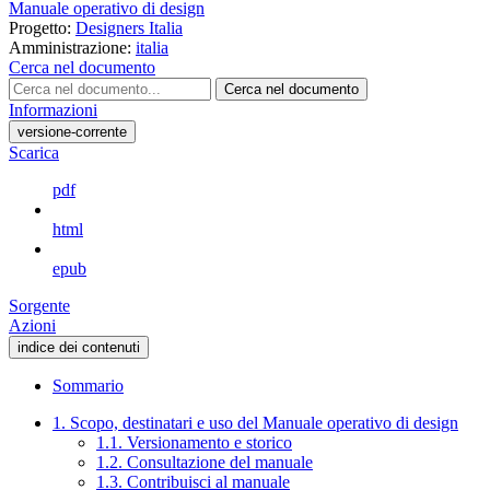
Manuale operativo di design
Progetto:
Designers Italia
Amministrazione:
italia
Cerca nel documento
Cerca nel documento
Informazioni
versione-corrente
Scarica
pdf
html
epub
Sorgente
Azioni
indice dei contenuti
Sommario
1. Scopo, destinatari e uso del Manuale operativo di design
1.1. Versionamento e storico
1.2. Consultazione del manuale
1.3. Contribuisci al manuale