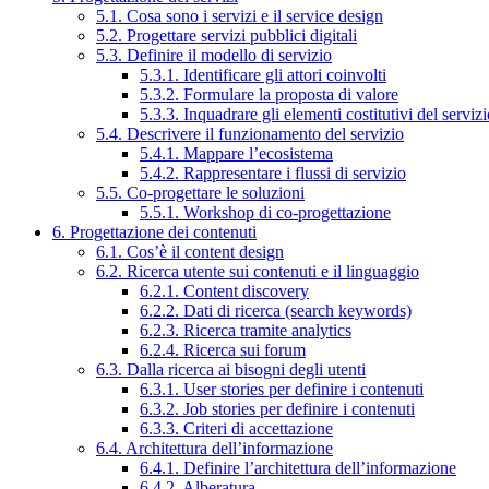
5.1. Cosa sono i servizi e il service design
5.2. Progettare servizi pubblici digitali
5.3. Definire il modello di servizio
5.3.1. Identificare gli attori coinvolti
5.3.2. Formulare la proposta di valore
5.3.3. Inquadrare gli elementi costitutivi del serviz
5.4. Descrivere il funzionamento del servizio
5.4.1. Mappare l’ecosistema
5.4.2. Rappresentare i flussi di servizio
5.5. Co-progettare le soluzioni
5.5.1. Workshop di co-progettazione
6. Progettazione dei contenuti
6.1. Cos’è il content design
6.2. Ricerca utente sui contenuti e il linguaggio
6.2.1. Content discovery
6.2.2. Dati di ricerca (search keywords)
6.2.3. Ricerca tramite analytics
6.2.4. Ricerca sui forum
6.3. Dalla ricerca ai bisogni degli utenti
6.3.1. User stories per definire i contenuti
6.3.2. Job stories per definire i contenuti
6.3.3. Criteri di accettazione
6.4. Architettura dell’informazione
6.4.1. Definire l’architettura dell’informazione
6.4.2. Alberatura