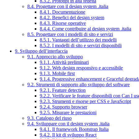
8.3.2. Prototipi in alta fedeltà
8.4. Progettare con il design system .italia
8.4.1. Documentazione
8.4.2. Benefici del design system
8.4.3. Risorse operative
8.4.4. Come contribuire al design system .italia
8.5. Progettare con i modelli di sito e servizi
8.5.1. Vantaggi dell’utilizzo dei modelli
8.5.2. I modelli di sito e servizi disponibili
9. Sviluppo dell’interfaccia
9.1. Approccio allo sviluppo
9.1.1. Attività preliminari
9.1.2. Web design responsivo e accessibile
9.1.3. Mobile first
9.1.4. Progressive enhancement e Graceful degrad
9.2. Strumenti di supporto allo sviluppo del software
9.2.1. Feature detection
9.2.2. Verificare le feature disponibili con Can I us
9.2.3. Strumenti e risorse per CSS e JavaScript
9.2.4. Supporto browser
9.2.5. Misurare le prestazioni
9.3. Catalogo del riuso
9.4. Sviluppare con il design system .italia
9.4.1. Il framework Bootstrap Italia
9.4.2. Il kit di sviluppo React