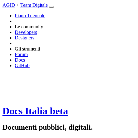
AGID
+
Team Digitale
Piano Triennale
Le community
Developers
Designers
Gli strumenti
Forum
Docs
GitHub
Docs Italia
beta
Documenti pubblici, digitali.