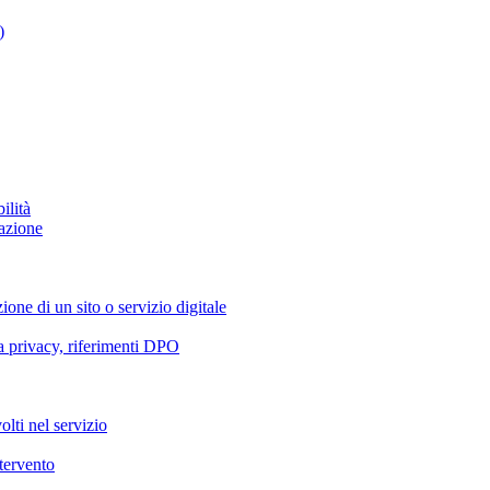
)
ilità
azione
ione di un sito o servizio digitale
va privacy, riferimenti DPO
olti nel servizio
ntervento