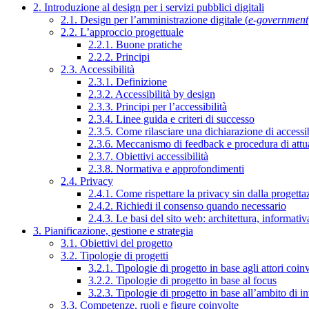
2. Introduzione al design per i servizi pubblici digitali
2.1. Design per l’amministrazione digitale (
e-government
2.2. L’approccio progettuale
2.2.1. Buone pratiche
2.2.2. Principi
2.3. Accessibilità
2.3.1. Definizione
2.3.2. Accessibilità by design
2.3.3. Principi per l’accessibilità
2.3.4. Linee guida e criteri di successo
2.3.5. Come rilasciare una dichiarazione di accessib
2.3.6. Meccanismo di feedback e procedura di attu
2.3.7. Obiettivi accessibilità
2.3.8. Normativa e approfondimenti
2.4. Privacy
2.4.1. Come rispettare la privacy sin dalla progettaz
2.4.2. Richiedi il consenso quando necessario
2.4.3. Le basi del sito web: architettura, informati
3. Pianificazione, gestione e strategia
3.1. Obiettivi del progetto
3.2. Tipologie di progetti
3.2.1. Tipologie di progetto in base agli attori coinv
3.2.2. Tipologie di progetto in base al focus
3.2.3. Tipologie di progetto in base all’ambito di i
3.3. Competenze, ruoli e figure coinvolte