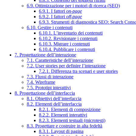
6.8.3. Consenso dei soggetti ritratti
6.9. Ottimizzazione per i motori di ricerca (SEO)
6.9.1. I fattori
on-page
6.9.2. I fattori
off-page
6.9.3. Strumenti di diagnostica SEO: Search Cons
6.10. Gestire i contenuti
6.10.1. L’inventario dei contenuti
6.10.2. Revisionare i contenuti
6.10.3. Migrare i contenuti
6.10.4. Pubblicare i contenuti
7. Progettazione dell’interazione
7.1. Caratteristiche dell’interazione
7.2. User stories per definire l’interazione
7.2.1. Differenza tra scenari e user stories
7.3. Flussi di interazione
7.4. Wireframe
7.5. Prototipi interattivi
8. Progettazione dell’interfaccia
8.1. Obiettivi dell’interfaccia
8.2. Elementi dell’interfaccia
8.2.1. Elementi di composizione
8.2.2. Elementi interattivi
8.2.3. Elementi testuali (microtesti)
8.3. Progettare e costruire in alta fedeltà
8.3.1. Layout di pagina