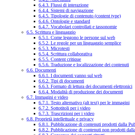
6.4.3. Flussi di interazione
6.4.4. Sistemi di navigazione
6.4.5. Tipologie di contenuto (content type)
6.4.6. Ontologie e standard
6.4.7. Vocabolari controllati e tassonomie
6.5. Scrittura e linguaggio
6.5.1. Come leggono le persone sul web
6.5.2. Le regole per un linguaggio semplice
6.5.3. Microtesti
6.5.4. Scrittura collaborativa
6.5.5. Content critique
6.5.6. Traduzione e localizzazione dei contenuti
6.6. Documenti
6.6.1. I documenti vanno sul web
6.6.2. Tipi di documenti
6.6.3. Formato di lettura dei documenti elettronici
6.6.4. Modalità di produzione dei documenti
6.7. Immagini e video
6.7.1. Testo alternativo (alt text) per le immagini
6.7.2. Sottotitoli per i video
6.7.3. Trascrizioni per i video
6.8. Proprietà intellettuale e privacy
6.8.1. Pubblicazione di contenuti prodotti dalla P
6.8.2. Pubblicazione di contenuti non prodotti dal