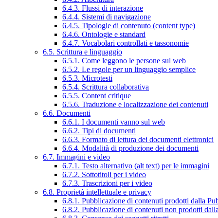
6.4.3. Flussi di interazione
6.4.4. Sistemi di navigazione
6.4.5. Tipologie di contenuto (content type)
6.4.6. Ontologie e standard
6.4.7. Vocabolari controllati e tassonomie
6.5. Scrittura e linguaggio
6.5.1. Come leggono le persone sul web
6.5.2. Le regole per un linguaggio semplice
6.5.3. Microtesti
6.5.4. Scrittura collaborativa
6.5.5. Content critique
6.5.6. Traduzione e localizzazione dei contenuti
6.6. Documenti
6.6.1. I documenti vanno sul web
6.6.2. Tipi di documenti
6.6.3. Formato di lettura dei documenti elettronici
6.6.4. Modalità di produzione dei documenti
6.7. Immagini e video
6.7.1. Testo alternativo (alt text) per le immagini
6.7.2. Sottotitoli per i video
6.7.3. Trascrizioni per i video
6.8. Proprietà intellettuale e privacy
6.8.1. Pubblicazione di contenuti prodotti dalla P
6.8.2. Pubblicazione di contenuti non prodotti dal