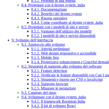
8.3.2. Prototipi in alta fedeltà
8.4. Progettare con il design system .italia
8.4.1. Documentazione
8.4.2. Benefici del design system
8.4.3. Risorse operative
8.4.4. Come contribuire al design system .italia
8.5. Progettare con i modelli di sito e servizi
8.5.1. Vantaggi dell’utilizzo dei modelli
8.5.2. I modelli di sito e servizi disponibili
9. Sviluppo dell’interfaccia
9.1. Approccio allo sviluppo
9.1.1. Attività preliminari
9.1.2. Web design responsivo e accessibile
9.1.3. Mobile first
9.1.4. Progressive enhancement e Graceful degrad
9.2. Strumenti di supporto allo sviluppo del software
9.2.1. Feature detection
9.2.2. Verificare le feature disponibili con Can I us
9.2.3. Strumenti e risorse per CSS e JavaScript
9.2.4. Supporto browser
9.2.5. Misurare le prestazioni
9.3. Catalogo del riuso
9.4. Sviluppare con il design system .italia
9.4.1. Il framework Bootstrap Italia
9.4.2. Il kit di sviluppo React