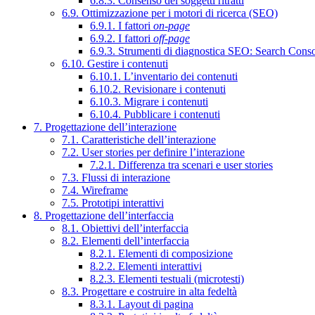
6.8.3. Consenso dei soggetti ritratti
6.9. Ottimizzazione per i motori di ricerca (SEO)
6.9.1. I fattori
on-page
6.9.2. I fattori
off-page
6.9.3. Strumenti di diagnostica SEO: Search Cons
6.10. Gestire i contenuti
6.10.1. L’inventario dei contenuti
6.10.2. Revisionare i contenuti
6.10.3. Migrare i contenuti
6.10.4. Pubblicare i contenuti
7. Progettazione dell’interazione
7.1. Caratteristiche dell’interazione
7.2. User stories per definire l’interazione
7.2.1. Differenza tra scenari e user stories
7.3. Flussi di interazione
7.4. Wireframe
7.5. Prototipi interattivi
8. Progettazione dell’interfaccia
8.1. Obiettivi dell’interfaccia
8.2. Elementi dell’interfaccia
8.2.1. Elementi di composizione
8.2.2. Elementi interattivi
8.2.3. Elementi testuali (microtesti)
8.3. Progettare e costruire in alta fedeltà
8.3.1. Layout di pagina