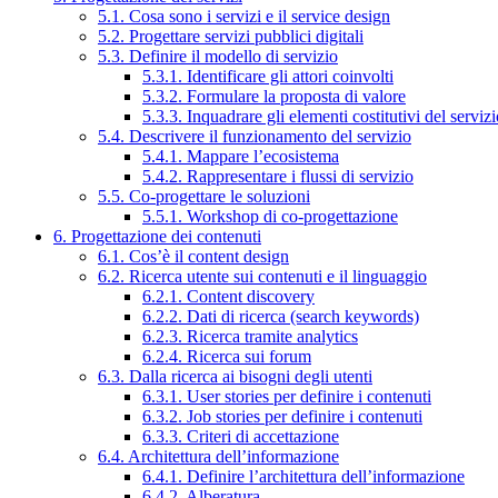
5.1. Cosa sono i servizi e il service design
5.2. Progettare servizi pubblici digitali
5.3. Definire il modello di servizio
5.3.1. Identificare gli attori coinvolti
5.3.2. Formulare la proposta di valore
5.3.3. Inquadrare gli elementi costitutivi del serviz
5.4. Descrivere il funzionamento del servizio
5.4.1. Mappare l’ecosistema
5.4.2. Rappresentare i flussi di servizio
5.5. Co-progettare le soluzioni
5.5.1. Workshop di co-progettazione
6. Progettazione dei contenuti
6.1. Cos’è il content design
6.2. Ricerca utente sui contenuti e il linguaggio
6.2.1. Content discovery
6.2.2. Dati di ricerca (search keywords)
6.2.3. Ricerca tramite analytics
6.2.4. Ricerca sui forum
6.3. Dalla ricerca ai bisogni degli utenti
6.3.1. User stories per definire i contenuti
6.3.2. Job stories per definire i contenuti
6.3.3. Criteri di accettazione
6.4. Architettura dell’informazione
6.4.1. Definire l’architettura dell’informazione
6.4.2. Alberatura