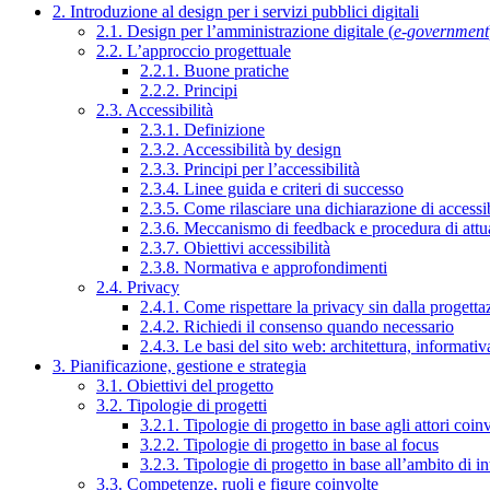
2. Introduzione al design per i servizi pubblici digitali
2.1. Design per l’amministrazione digitale (
e-government
2.2. L’approccio progettuale
2.2.1. Buone pratiche
2.2.2. Principi
2.3. Accessibilità
2.3.1. Definizione
2.3.2. Accessibilità by design
2.3.3. Principi per l’accessibilità
2.3.4. Linee guida e criteri di successo
2.3.5. Come rilasciare una dichiarazione di accessib
2.3.6. Meccanismo di feedback e procedura di attu
2.3.7. Obiettivi accessibilità
2.3.8. Normativa e approfondimenti
2.4. Privacy
2.4.1. Come rispettare la privacy sin dalla progettaz
2.4.2. Richiedi il consenso quando necessario
2.4.3. Le basi del sito web: architettura, informati
3. Pianificazione, gestione e strategia
3.1. Obiettivi del progetto
3.2. Tipologie di progetti
3.2.1. Tipologie di progetto in base agli attori coinv
3.2.2. Tipologie di progetto in base al focus
3.2.3. Tipologie di progetto in base all’ambito di i
3.3. Competenze, ruoli e figure coinvolte