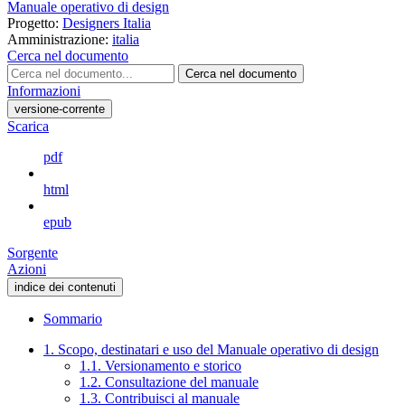
Manuale operativo di design
Progetto:
Designers Italia
Amministrazione:
italia
Cerca nel documento
Cerca nel documento
Informazioni
versione-corrente
Scarica
pdf
html
epub
Sorgente
Azioni
indice dei contenuti
Sommario
1. Scopo, destinatari e uso del Manuale operativo di design
1.1. Versionamento e storico
1.2. Consultazione del manuale
1.3. Contribuisci al manuale