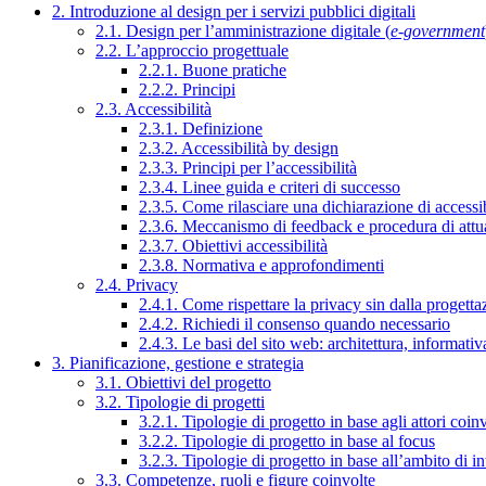
2. Introduzione al design per i servizi pubblici digitali
2.1. Design per l’amministrazione digitale (
e-government
2.2. L’approccio progettuale
2.2.1. Buone pratiche
2.2.2. Principi
2.3. Accessibilità
2.3.1. Definizione
2.3.2. Accessibilità by design
2.3.3. Principi per l’accessibilità
2.3.4. Linee guida e criteri di successo
2.3.5. Come rilasciare una dichiarazione di accessib
2.3.6. Meccanismo di feedback e procedura di attu
2.3.7. Obiettivi accessibilità
2.3.8. Normativa e approfondimenti
2.4. Privacy
2.4.1. Come rispettare la privacy sin dalla progettaz
2.4.2. Richiedi il consenso quando necessario
2.4.3. Le basi del sito web: architettura, informati
3. Pianificazione, gestione e strategia
3.1. Obiettivi del progetto
3.2. Tipologie di progetti
3.2.1. Tipologie di progetto in base agli attori coinv
3.2.2. Tipologie di progetto in base al focus
3.2.3. Tipologie di progetto in base all’ambito di i
3.3. Competenze, ruoli e figure coinvolte