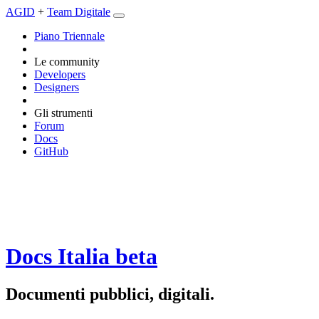
AGID
+
Team Digitale
Piano Triennale
Le community
Developers
Designers
Gli strumenti
Forum
Docs
GitHub
Docs Italia
beta
Documenti pubblici, digitali.