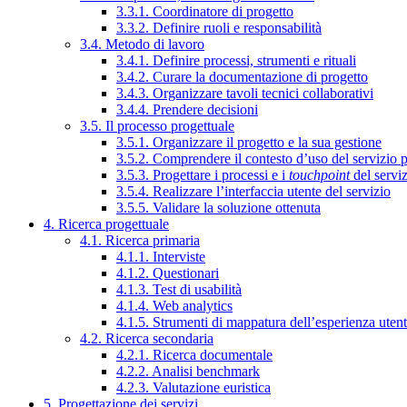
3.3.1. Coordinatore di progetto
3.3.2. Definire ruoli e responsabilità
3.4. Metodo di lavoro
3.4.1. Definire processi, strumenti e rituali
3.4.2. Curare la documentazione di progetto
3.4.3. Organizzare tavoli tecnici collaborativi
3.4.4. Prendere decisioni
3.5. Il processo progettuale
3.5.1. Organizzare il progetto e la sua gestione
3.5.2. Comprendere il contesto d’uso del servizio 
3.5.3. Progettare i processi e i
touchpoint
del servi
3.5.4. Realizzare l’interfaccia utente del servizio
3.5.5. Validare la soluzione ottenuta
4. Ricerca progettuale
4.1. Ricerca primaria
4.1.1. Interviste
4.1.2. Questionari
4.1.3. Test di usabilità
4.1.4. Web analytics
4.1.5. Strumenti di mappatura dell’esperienza uten
4.2. Ricerca secondaria
4.2.1. Ricerca documentale
4.2.2. Analisi benchmark
4.2.3. Valutazione euristica
5. Progettazione dei servizi