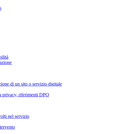
)
ilità
azione
ione di un sito o servizio digitale
va privacy, riferimenti DPO
olti nel servizio
ntervento