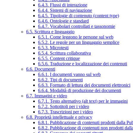
6.4.3. Flussi di interazione
6.4.4. Sistemi di navigazione
6.4.5. Tipologie di contenuto (content type)
6.4.6. Ontologie e standard
6.4.7. Vocabolari controllati e tassonomie
6.5. Scrittura e linguaggio
6.5.1. Come leggono le persone sul web
6.5.2. Le regole per un linguaggio semplice
6.5.3. Microtesti
6.5.4. Scrittura collaborativa
6.5.5. Content critique
6.5.6. Traduzione e localizzazione dei contenuti
6.6. Documenti
6.6.1. I documenti vanno sul web
6.6.2. Tipi di documenti
6.6.3. Formato di lettura dei documenti elettronici
6.6.4. Modalità di produzione dei documenti
6.7. Immagini e video
6.7.1. Testo alternativo (alt text) per le immagini
6.7.2. Sottotitoli per i video
6.7.3. Trascrizioni per i video
6.8. Proprietà intellettuale e privacy
6.8.1. Pubblicazione di contenuti prodotti dalla P
6.8.2. Pubblicazione di contenuti non prodotti dal