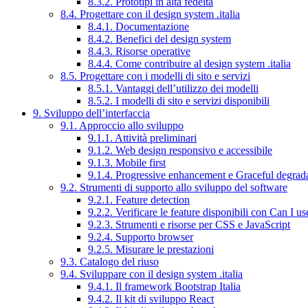
8.3.2. Prototipi in alta fedeltà
8.4. Progettare con il design system .italia
8.4.1. Documentazione
8.4.2. Benefici del design system
8.4.3. Risorse operative
8.4.4. Come contribuire al design system .italia
8.5. Progettare con i modelli di sito e servizi
8.5.1. Vantaggi dell’utilizzo dei modelli
8.5.2. I modelli di sito e servizi disponibili
9. Sviluppo dell’interfaccia
9.1. Approccio allo sviluppo
9.1.1. Attività preliminari
9.1.2. Web design responsivo e accessibile
9.1.3. Mobile first
9.1.4. Progressive enhancement e Graceful degrad
9.2. Strumenti di supporto allo sviluppo del software
9.2.1. Feature detection
9.2.2. Verificare le feature disponibili con Can I us
9.2.3. Strumenti e risorse per CSS e JavaScript
9.2.4. Supporto browser
9.2.5. Misurare le prestazioni
9.3. Catalogo del riuso
9.4. Sviluppare con il design system .italia
9.4.1. Il framework Bootstrap Italia
9.4.2. Il kit di sviluppo React