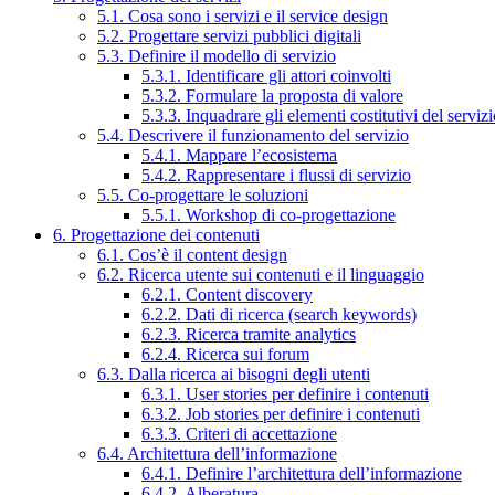
5.1. Cosa sono i servizi e il service design
5.2. Progettare servizi pubblici digitali
5.3. Definire il modello di servizio
5.3.1. Identificare gli attori coinvolti
5.3.2. Formulare la proposta di valore
5.3.3. Inquadrare gli elementi costitutivi del serviz
5.4. Descrivere il funzionamento del servizio
5.4.1. Mappare l’ecosistema
5.4.2. Rappresentare i flussi di servizio
5.5. Co-progettare le soluzioni
5.5.1. Workshop di co-progettazione
6. Progettazione dei contenuti
6.1. Cos’è il content design
6.2. Ricerca utente sui contenuti e il linguaggio
6.2.1. Content discovery
6.2.2. Dati di ricerca (search keywords)
6.2.3. Ricerca tramite analytics
6.2.4. Ricerca sui forum
6.3. Dalla ricerca ai bisogni degli utenti
6.3.1. User stories per definire i contenuti
6.3.2. Job stories per definire i contenuti
6.3.3. Criteri di accettazione
6.4. Architettura dell’informazione
6.4.1. Definire l’architettura dell’informazione
6.4.2. Alberatura