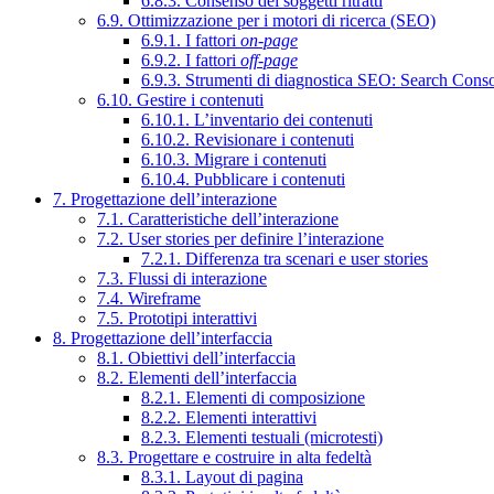
6.8.3. Consenso dei soggetti ritratti
6.9. Ottimizzazione per i motori di ricerca (SEO)
6.9.1. I fattori
on-page
6.9.2. I fattori
off-page
6.9.3. Strumenti di diagnostica SEO: Search Cons
6.10. Gestire i contenuti
6.10.1. L’inventario dei contenuti
6.10.2. Revisionare i contenuti
6.10.3. Migrare i contenuti
6.10.4. Pubblicare i contenuti
7. Progettazione dell’interazione
7.1. Caratteristiche dell’interazione
7.2. User stories per definire l’interazione
7.2.1. Differenza tra scenari e user stories
7.3. Flussi di interazione
7.4. Wireframe
7.5. Prototipi interattivi
8. Progettazione dell’interfaccia
8.1. Obiettivi dell’interfaccia
8.2. Elementi dell’interfaccia
8.2.1. Elementi di composizione
8.2.2. Elementi interattivi
8.2.3. Elementi testuali (microtesti)
8.3. Progettare e costruire in alta fedeltà
8.3.1. Layout di pagina