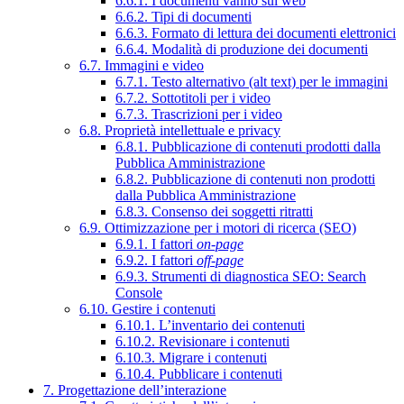
6.6.1. I documenti vanno sul web
6.6.2. Tipi di documenti
6.6.3. Formato di lettura dei documenti elettronici
6.6.4. Modalità di produzione dei documenti
6.7. Immagini e video
6.7.1. Testo alternativo (alt text) per le immagini
6.7.2. Sottotitoli per i video
6.7.3. Trascrizioni per i video
6.8. Proprietà intellettuale e privacy
6.8.1. Pubblicazione di contenuti prodotti dalla
Pubblica Amministrazione
6.8.2. Pubblicazione di contenuti non prodotti
dalla Pubblica Amministrazione
6.8.3. Consenso dei soggetti ritratti
6.9. Ottimizzazione per i motori di ricerca (SEO)
6.9.1. I fattori
on-page
6.9.2. I fattori
off-page
6.9.3. Strumenti di diagnostica SEO: Search
Console
6.10. Gestire i contenuti
6.10.1. L’inventario dei contenuti
6.10.2. Revisionare i contenuti
6.10.3. Migrare i contenuti
6.10.4. Pubblicare i contenuti
7. Progettazione dell’interazione