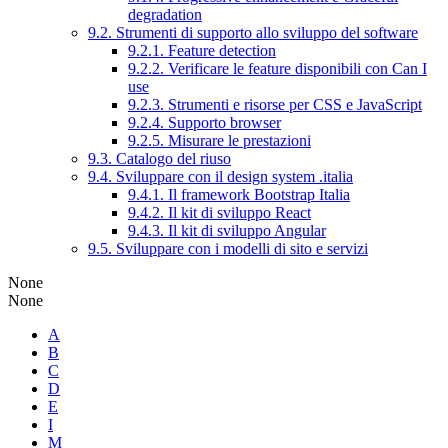
degradation
9.2. Strumenti di supporto allo sviluppo del software
9.2.1. Feature detection
9.2.2. Verificare le feature disponibili con Can I
use
9.2.3. Strumenti e risorse per CSS e JavaScript
9.2.4. Supporto browser
9.2.5. Misurare le prestazioni
9.3. Catalogo del riuso
9.4. Sviluppare con il design system .italia
9.4.1. Il framework Bootstrap Italia
9.4.2. Il kit di sviluppo React
9.4.3. Il kit di sviluppo Angular
9.5. Sviluppare con i modelli di sito e servizi
None
None
A
B
C
D
E
I
M