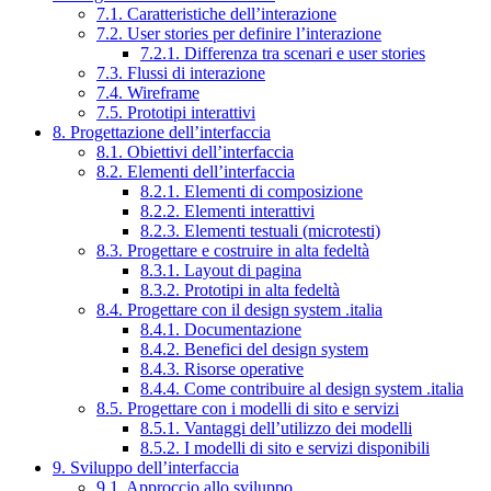
7.1. Caratteristiche dell’interazione
7.2. User stories per definire l’interazione
7.2.1. Differenza tra scenari e user stories
7.3. Flussi di interazione
7.4. Wireframe
7.5. Prototipi interattivi
8. Progettazione dell’interfaccia
8.1. Obiettivi dell’interfaccia
8.2. Elementi dell’interfaccia
8.2.1. Elementi di composizione
8.2.2. Elementi interattivi
8.2.3. Elementi testuali (microtesti)
8.3. Progettare e costruire in alta fedeltà
8.3.1. Layout di pagina
8.3.2. Prototipi in alta fedeltà
8.4. Progettare con il design system .italia
8.4.1. Documentazione
8.4.2. Benefici del design system
8.4.3. Risorse operative
8.4.4. Come contribuire al design system .italia
8.5. Progettare con i modelli di sito e servizi
8.5.1. Vantaggi dell’utilizzo dei modelli
8.5.2. I modelli di sito e servizi disponibili
9. Sviluppo dell’interfaccia
9.1. Approccio allo sviluppo