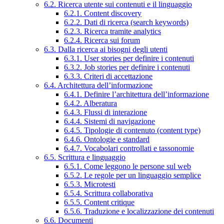
6.2. Ricerca utente sui contenuti e il linguaggio
6.2.1. Content discovery
6.2.2. Dati di ricerca (search keywords)
6.2.3. Ricerca tramite analytics
6.2.4. Ricerca sui forum
6.3. Dalla ricerca ai bisogni degli utenti
6.3.1. User stories per definire i contenuti
6.3.2. Job stories per definire i contenuti
6.3.3. Criteri di accettazione
6.4. Architettura dell’informazione
6.4.1. Definire l’architettura dell’informazione
6.4.2. Alberatura
6.4.3. Flussi di interazione
6.4.4. Sistemi di navigazione
6.4.5. Tipologie di contenuto (content type)
6.4.6. Ontologie e standard
6.4.7. Vocabolari controllati e tassonomie
6.5. Scrittura e linguaggio
6.5.1. Come leggono le persone sul web
6.5.2. Le regole per un linguaggio semplice
6.5.3. Microtesti
6.5.4. Scrittura collaborativa
6.5.5. Content critique
6.5.6. Traduzione e localizzazione dei contenuti
6.6. Documenti