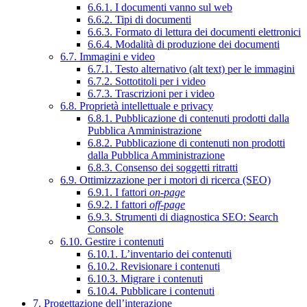
6.6.1. I documenti vanno sul web
6.6.2. Tipi di documenti
6.6.3. Formato di lettura dei documenti elettronici
6.6.4. Modalità di produzione dei documenti
6.7. Immagini e video
6.7.1. Testo alternativo (alt text) per le immagini
6.7.2. Sottotitoli per i video
6.7.3. Trascrizioni per i video
6.8. Proprietà intellettuale e privacy
6.8.1. Pubblicazione di contenuti prodotti dalla
Pubblica Amministrazione
6.8.2. Pubblicazione di contenuti non prodotti
dalla Pubblica Amministrazione
6.8.3. Consenso dei soggetti ritratti
6.9. Ottimizzazione per i motori di ricerca (SEO)
6.9.1. I fattori
on-page
6.9.2. I fattori
off-page
6.9.3. Strumenti di diagnostica SEO: Search
Console
6.10. Gestire i contenuti
6.10.1. L’inventario dei contenuti
6.10.2. Revisionare i contenuti
6.10.3. Migrare i contenuti
6.10.4. Pubblicare i contenuti
7. Progettazione dell’interazione