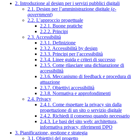
2. Introduzione al design per i servizi pubblici digitali
2.1. Design per l’amministrazione digitale (
e-
government
)
2.2. L’approccio progettuale
2.2.1. Buone pratiche
2.2.2. Principi
2.3. Accessibilità
2.3.1. Definizione
2.3.2. Accessibilità by design
2.3.3. Principi per l’accessibilità
2.3.4. Linee guida e criteri di successo
2.3.5. Come rilasciare una dichiarazione di
accessibilità
2.3.6. Meccanismo di feedback e procedura di
attuazione
2.3.7. Obiettivi accessibilità
2.3.8. Normativa e approfondimenti
2.4. Privacy
2.4.1. Come rispettare la privacy sin dalla
progettazione di un sito o servizio digitale
2.4.2. Richiedi il consenso quando necessario
2.4.3. Le basi del sito web: architettura,
informativa privacy, riferimenti DPO
3. Pianificazione, gestione e strategia
3.1. Obiettivi del progetto