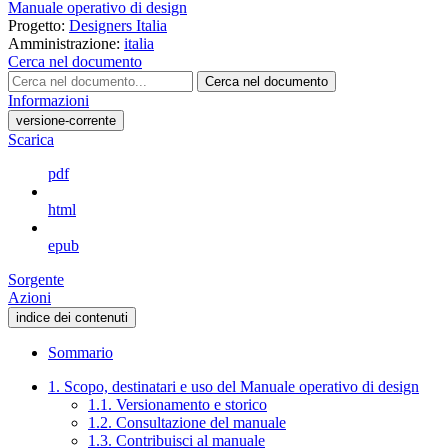
Manuale operativo di design
Progetto:
Designers Italia
Amministrazione:
italia
Cerca nel documento
Cerca nel documento
Informazioni
versione-corrente
Scarica
pdf
html
epub
Sorgente
Azioni
indice dei contenuti
Sommario
1. Scopo, destinatari e uso del Manuale operativo di design
1.1. Versionamento e storico
1.2. Consultazione del manuale
1.3. Contribuisci al manuale