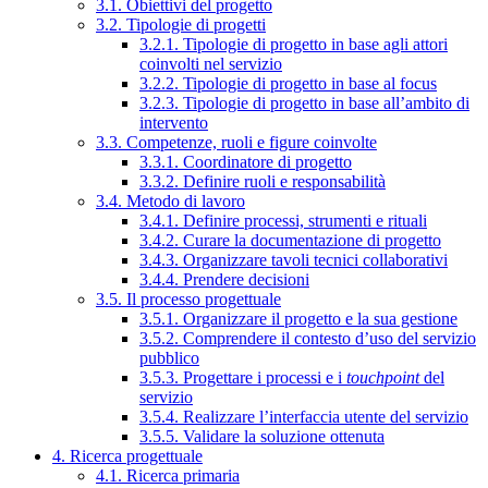
3.1. Obiettivi del progetto
3.2. Tipologie di progetti
3.2.1. Tipologie di progetto in base agli attori
coinvolti nel servizio
3.2.2. Tipologie di progetto in base al focus
3.2.3. Tipologie di progetto in base all’ambito di
intervento
3.3. Competenze, ruoli e figure coinvolte
3.3.1. Coordinatore di progetto
3.3.2. Definire ruoli e responsabilità
3.4. Metodo di lavoro
3.4.1. Definire processi, strumenti e rituali
3.4.2. Curare la documentazione di progetto
3.4.3. Organizzare tavoli tecnici collaborativi
3.4.4. Prendere decisioni
3.5. Il processo progettuale
3.5.1. Organizzare il progetto e la sua gestione
3.5.2. Comprendere il contesto d’uso del servizio
pubblico
3.5.3. Progettare i processi e i
touchpoint
del
servizio
3.5.4. Realizzare l’interfaccia utente del servizio
3.5.5. Validare la soluzione ottenuta
4. Ricerca progettuale
4.1. Ricerca primaria