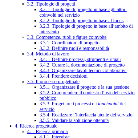
3.2. Tipologie di progetti
3.2.1. Tipologie di progetto in base agli attori
coinvolti nel servizio
3.2.2. Tipologie di progetto in base al focus
3.2.3. Tipologie di progetto in base all’ambito di
intervento
3.3. Competenze, ruoli e figure coinvolte
3.3.1. Coordinatore di progetto
3.3.2. Definire ruoli e responsabilità
3.4. Metodo di lavoro
3.4.1. Definire processi, strumenti e rituali
3.4.2. Curare la documentazione di progetto
3.4.3. Organizzare tavoli tecnici collaborativi
3.4.4. Prendere decisioni
3.5. Il processo progettuale
3.5.1. Organizzare il progetto e la sua gestione
3.5.2. Comprendere il contesto d’uso del servizio
pubblico
3.5.3. Progettare i processi e i
touchpoint
del
servizio
3.5.4. Realizzare l’interfaccia utente del servizio
3.5.5. Validare la soluzione ottenuta
4. Ricerca progettuale
4.1. Ricerca primaria
4.1.1. Interviste