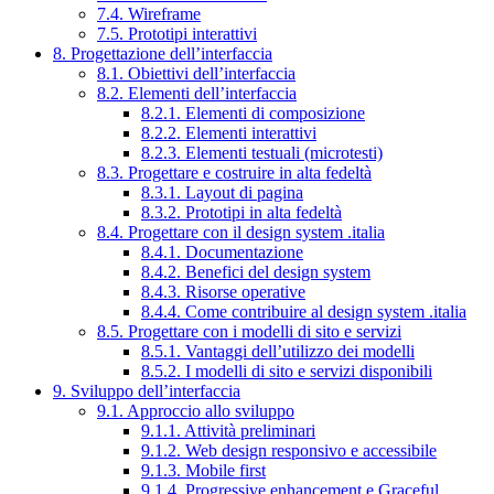
7.4. Wireframe
7.5. Prototipi interattivi
8. Progettazione dell’interfaccia
8.1. Obiettivi dell’interfaccia
8.2. Elementi dell’interfaccia
8.2.1. Elementi di composizione
8.2.2. Elementi interattivi
8.2.3. Elementi testuali (microtesti)
8.3. Progettare e costruire in alta fedeltà
8.3.1. Layout di pagina
8.3.2. Prototipi in alta fedeltà
8.4. Progettare con il design system .italia
8.4.1. Documentazione
8.4.2. Benefici del design system
8.4.3. Risorse operative
8.4.4. Come contribuire al design system .italia
8.5. Progettare con i modelli di sito e servizi
8.5.1. Vantaggi dell’utilizzo dei modelli
8.5.2. I modelli di sito e servizi disponibili
9. Sviluppo dell’interfaccia
9.1. Approccio allo sviluppo
9.1.1. Attività preliminari
9.1.2. Web design responsivo e accessibile
9.1.3. Mobile first
9.1.4. Progressive enhancement e Graceful