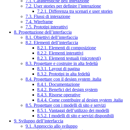
7.1. Caratteristiche dell’interazione
7.2. User stories per definire l’interazione
7.2.1. Differenza tra scenari e user stories
7.3. Flussi di interazione
7.4. Wireframe
7.5. Prototipi interattivi
8. Progettazione dell’interfaccia
8.1. Obiettivi dell’interfaccia
8.2. Elementi dell’interfaccia
8.2.1. Elementi di composizione
8.2.2. Elementi interattivi
8.2.3. Elementi testuali (microtesti)
8.3. Progettare e costruire in alta fedeltà
8.3.1. Layout di pagina
8.3.2. Prototipi in alta fedeltà
8.4. Progettare con il design system .italia
8.4.1. Documentazione
8.4.2. Benefici del design system
8.4.3. Risorse operative
8.4.4. Come contribuire al design system .italia
8.5. Progettare con i modelli di sito e servizi
8.5.1. Vantaggi dell’utilizzo dei modelli
8.5.2. I modelli di sito e servizi disponibili
9. Sviluppo dell’interfaccia
9.1. Approccio allo sviluppo