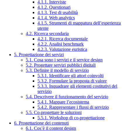
4.1.1. Interviste
4.1.2. Questionari
4.1.3. Test di usabilità
4.1.4. Web analytics
4.1.5. Strumenti di mappatura dell’esperienza
utente
4.2. Ricerca secondaria
4.2.1. Ricerca documentale
4.2.2. Analisi benchmark
4.2.3. Valutazione euristica
5. Progettazione dei servizi
5.1. Cosa sono i servizi e il service design
5.2. Progettare servizi pubblici digitali
5.3. Definire il modello di servizio
5.3.1. Identificare gli attori coinvolti
5.3.2. Formulare la proposta di valore
5.3.3. Inquadrare gli elementi costitutivi del
servizio
5.4. Descrivere il funzionamento del servizio
5.4.1. Mappare l’ecosistema
5.4.2. Rappresentare i flussi di servizio
5.5. Co-progettare le soluzioni
5.5.1. Workshop di co-progettazione
6. Progettazione dei contenuti
6.1. Cos’è il content design