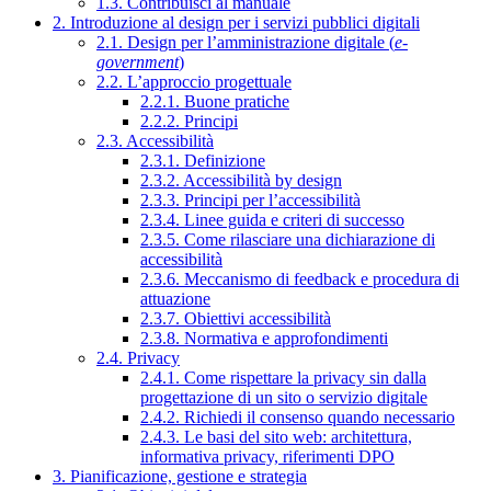
1.3. Contribuisci al manuale
2. Introduzione al design per i servizi pubblici digitali
2.1. Design per l’amministrazione digitale (
e-
government
)
2.2. L’approccio progettuale
2.2.1. Buone pratiche
2.2.2. Principi
2.3. Accessibilità
2.3.1. Definizione
2.3.2. Accessibilità by design
2.3.3. Principi per l’accessibilità
2.3.4. Linee guida e criteri di successo
2.3.5. Come rilasciare una dichiarazione di
accessibilità
2.3.6. Meccanismo di feedback e procedura di
attuazione
2.3.7. Obiettivi accessibilità
2.3.8. Normativa e approfondimenti
2.4. Privacy
2.4.1. Come rispettare la privacy sin dalla
progettazione di un sito o servizio digitale
2.4.2. Richiedi il consenso quando necessario
2.4.3. Le basi del sito web: architettura,
informativa privacy, riferimenti DPO
3. Pianificazione, gestione e strategia