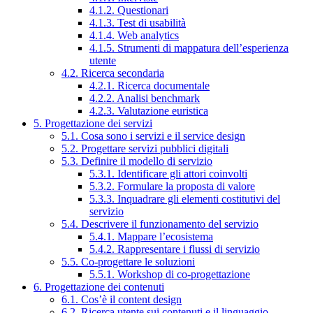
4.1.2. Questionari
4.1.3. Test di usabilità
4.1.4. Web analytics
4.1.5. Strumenti di mappatura dell’esperienza
utente
4.2. Ricerca secondaria
4.2.1. Ricerca documentale
4.2.2. Analisi benchmark
4.2.3. Valutazione euristica
5. Progettazione dei servizi
5.1. Cosa sono i servizi e il service design
5.2. Progettare servizi pubblici digitali
5.3. Definire il modello di servizio
5.3.1. Identificare gli attori coinvolti
5.3.2. Formulare la proposta di valore
5.3.3. Inquadrare gli elementi costitutivi del
servizio
5.4. Descrivere il funzionamento del servizio
5.4.1. Mappare l’ecosistema
5.4.2. Rappresentare i flussi di servizio
5.5. Co-progettare le soluzioni
5.5.1. Workshop di co-progettazione
6. Progettazione dei contenuti
6.1. Cos’è il content design
6.2. Ricerca utente sui contenuti e il linguaggio