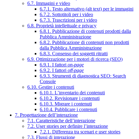
6.7. Immagini e video
6.7.1. Testo alternativo (alt text) per le immagini
6.7.2. Sottotitoli per i video
6.7.3. Trascrizioni per i video
6.8. Proprietà intellettuale e privacy
6.8.1. Pubblicazione di contenuti prodotti dalla
Pubblica Amministrazione
6.8.2. Pubblicazione di contenuti non prodotti
dalla Pubblica Amministrazione
6.8.3. Consenso dei soggetti ritratti
6.9. Ottimizzazione per i motori di ricerca (SEO)
6.9.1. I fattori
on-page
6.9.2. I fattori
off-page
6.9.3. Strumenti di diagnostica SEO: Search
Console
6.10. Gestire i contenuti
6.10.1. L’inventario dei contenuti
6.10.2. Revisionare i contenuti
6.10.3. Migrare i contenuti
6.10.4. Pubblicare i contenuti
7. Progettazione dell’interazione
7.1. Caratteristiche dell’interazione
7.2. User stories per definire l’interazione
7.2.1. Differenza tra scenari e user stories
7.3. Flussi di interazione