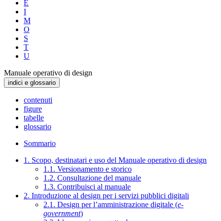
E
I
M
O
S
T
U
Manuale operativo di design
indici e glossario
contenuti
figure
tabelle
glossario
Sommario
1. Scopo, destinatari e uso del Manuale operativo di design
1.1. Versionamento e storico
1.2. Consultazione del manuale
1.3. Contribuisci al manuale
2. Introduzione al design per i servizi pubblici digitali
2.1. Design per l’amministrazione digitale (
e-
government
)