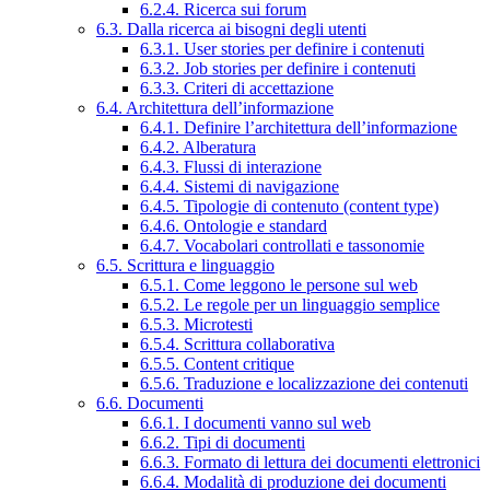
6.2.4. Ricerca sui forum
6.3. Dalla ricerca ai bisogni degli utenti
6.3.1. User stories per definire i contenuti
6.3.2. Job stories per definire i contenuti
6.3.3. Criteri di accettazione
6.4. Architettura dell’informazione
6.4.1. Definire l’architettura dell’informazione
6.4.2. Alberatura
6.4.3. Flussi di interazione
6.4.4. Sistemi di navigazione
6.4.5. Tipologie di contenuto (content type)
6.4.6. Ontologie e standard
6.4.7. Vocabolari controllati e tassonomie
6.5. Scrittura e linguaggio
6.5.1. Come leggono le persone sul web
6.5.2. Le regole per un linguaggio semplice
6.5.3. Microtesti
6.5.4. Scrittura collaborativa
6.5.5. Content critique
6.5.6. Traduzione e localizzazione dei contenuti
6.6. Documenti
6.6.1. I documenti vanno sul web
6.6.2. Tipi di documenti
6.6.3. Formato di lettura dei documenti elettronici
6.6.4. Modalità di produzione dei documenti