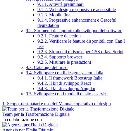
9.1.1. Attività preliminari
9.1.2. Web design responsivo e accessibile
9.1.3. Mobile first
9.1.4. Progressive enhancement e Graceful
degradation
9.2. Strumenti di supporto allo sviluppo del software
9.2.1. Feature detection
9.2.2. Verificare le feature disponibili con Can I
use
9.2.3. Strumenti e risorse per CSS e JavaScript
9.2.4. Supporto browser
9.2.5. Misurare le prestazioni
9.3. Catalogo del riuso
9.4. Sviluppare con il design system .italia
9.4.1. Il framework Bootstrap Italia
9.4.2. Il kit di sviluppo React
9.4.3. Il kit di sviluppo Angular
9.5. Sviluppare con i modelli di sito e servizi
1. Scopo, destinatari e uso del Manuale operativo di design
Team per la Trasformazione Digitale
in collaborazione con
Agenzia per l'Italia Digitale