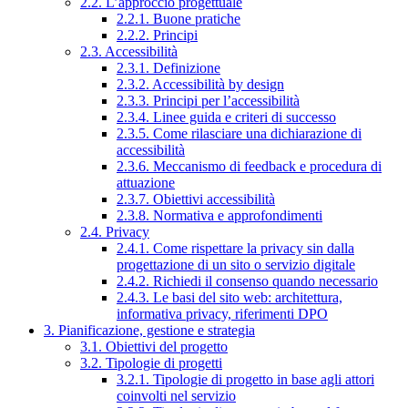
2.2. L’approccio progettuale
2.2.1. Buone pratiche
2.2.2. Principi
2.3. Accessibilità
2.3.1. Definizione
2.3.2. Accessibilità by design
2.3.3. Principi per l’accessibilità
2.3.4. Linee guida e criteri di successo
2.3.5. Come rilasciare una dichiarazione di
accessibilità
2.3.6. Meccanismo di feedback e procedura di
attuazione
2.3.7. Obiettivi accessibilità
2.3.8. Normativa e approfondimenti
2.4. Privacy
2.4.1. Come rispettare la privacy sin dalla
progettazione di un sito o servizio digitale
2.4.2. Richiedi il consenso quando necessario
2.4.3. Le basi del sito web: architettura,
informativa privacy, riferimenti DPO
3. Pianificazione, gestione e strategia
3.1. Obiettivi del progetto
3.2. Tipologie di progetti
3.2.1. Tipologie di progetto in base agli attori
coinvolti nel servizio