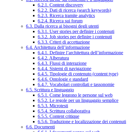
6.2.1. Content discovery
6.2.2. Dati di ricerca (search keywords)
6.2.3. Ricerca tramite analytics
6.2.4. Ricerca sui forum
6.3. Dalla ricerca ai bisogni degli utenti
6.3.1. User stories per definire i contenuti
6.3.2. Job stories per definire i contenuti
6.3.3. Criteri di accettazione
6.4. Architettura dell’informazione
6.4.1. Definire l’architettura dell’informazione
6.4.2. Alberatura
6.4.3. Flussi di interazione
6.4.4. Sistemi di navigazione
6.4.5. Tipologie di contenuto (content type)
6.4.6. Ontologie e standard
6.4.7. Vocabolari controllati e tassonomie
6.5. Scrittura e linguaggio
6.5.1. Come leggono le persone sul web
6.5.2. Le regole per un linguaggio semplice
6.5.3. Microtesti
6.5.4. Scrittura collaborativa
6.5.5. Content critique
6.5.6. Traduzione e localizzazione dei contenuti
6.6. Documenti