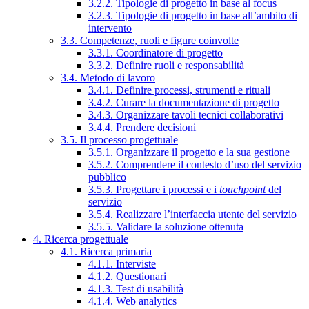
3.2.2. Tipologie di progetto in base al focus
3.2.3. Tipologie di progetto in base all’ambito di
intervento
3.3. Competenze, ruoli e figure coinvolte
3.3.1. Coordinatore di progetto
3.3.2. Definire ruoli e responsabilità
3.4. Metodo di lavoro
3.4.1. Definire processi, strumenti e rituali
3.4.2. Curare la documentazione di progetto
3.4.3. Organizzare tavoli tecnici collaborativi
3.4.4. Prendere decisioni
3.5. Il processo progettuale
3.5.1. Organizzare il progetto e la sua gestione
3.5.2. Comprendere il contesto d’uso del servizio
pubblico
3.5.3. Progettare i processi e i
touchpoint
del
servizio
3.5.4. Realizzare l’interfaccia utente del servizio
3.5.5. Validare la soluzione ottenuta
4. Ricerca progettuale
4.1. Ricerca primaria
4.1.1. Interviste
4.1.2. Questionari
4.1.3. Test di usabilità
4.1.4. Web analytics