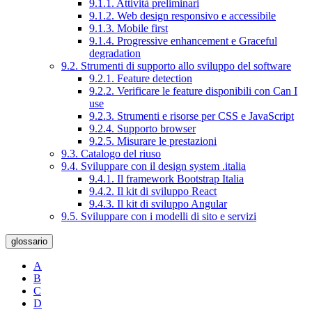
9.1.1. Attività preliminari
9.1.2. Web design responsivo e accessibile
9.1.3. Mobile first
9.1.4. Progressive enhancement e Graceful
degradation
9.2. Strumenti di supporto allo sviluppo del software
9.2.1. Feature detection
9.2.2. Verificare le feature disponibili con Can I
use
9.2.3. Strumenti e risorse per CSS e JavaScript
9.2.4. Supporto browser
9.2.5. Misurare le prestazioni
9.3. Catalogo del riuso
9.4. Sviluppare con il design system .italia
9.4.1. Il framework Bootstrap Italia
9.4.2. Il kit di sviluppo React
9.4.3. Il kit di sviluppo Angular
9.5. Sviluppare con i modelli di sito e servizi
glossario
A
B
C
D