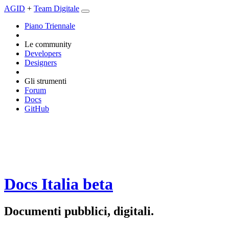
AGID
+
Team Digitale
Piano Triennale
Le community
Developers
Designers
Gli strumenti
Forum
Docs
GitHub
Docs Italia
beta
Documenti pubblici, digitali.