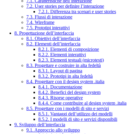
7.1. Caratteristiche dell’interazione
7.2. User stories per definire l’interazione
7.2.1. Differenza tra scenari e user stories
7.3. Flussi di interazione
7.4. Wireframe
7.5. Prototipi interattivi
8. Progettazione dell’interfaccia
8.1. Obiettivi dell’interfaccia
8.2. Elementi dell’interfaccia
8.2.1. Elementi di composizione
8.2.2. Elementi interattivi
8.2.3. Elementi testuali (microtesti)
8.3. Progettare e costruire in alta fedeltà
8.3.1. Layout di pagina
8.3.2. Prototipi in alta fedeltà
8.4. Progettare con il design system .italia
8.4.1. Documentazione
8.4.2. Benefici del design system
8.4.3. Risorse operative
8.4.4. Come contribuire al design system .italia
8.5. Progettare con i modelli di sito e servizi
8.5.1. Vantaggi dell’utilizzo dei modelli
8.5.2. I modelli di sito e servizi disponibili
9. Sviluppo dell’interfaccia
9.1. Approccio allo sviluppo