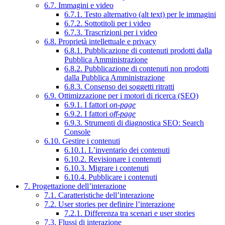
6.7. Immagini e video
6.7.1. Testo alternativo (alt text) per le immagini
6.7.2. Sottotitoli per i video
6.7.3. Trascrizioni per i video
6.8. Proprietà intellettuale e privacy
6.8.1. Pubblicazione di contenuti prodotti dalla
Pubblica Amministrazione
6.8.2. Pubblicazione di contenuti non prodotti
dalla Pubblica Amministrazione
6.8.3. Consenso dei soggetti ritratti
6.9. Ottimizzazione per i motori di ricerca (SEO)
6.9.1. I fattori
on-page
6.9.2. I fattori
off-page
6.9.3. Strumenti di diagnostica SEO: Search
Console
6.10. Gestire i contenuti
6.10.1. L’inventario dei contenuti
6.10.2. Revisionare i contenuti
6.10.3. Migrare i contenuti
6.10.4. Pubblicare i contenuti
7. Progettazione dell’interazione
7.1. Caratteristiche dell’interazione
7.2. User stories per definire l’interazione
7.2.1. Differenza tra scenari e user stories
7.3. Flussi di interazione