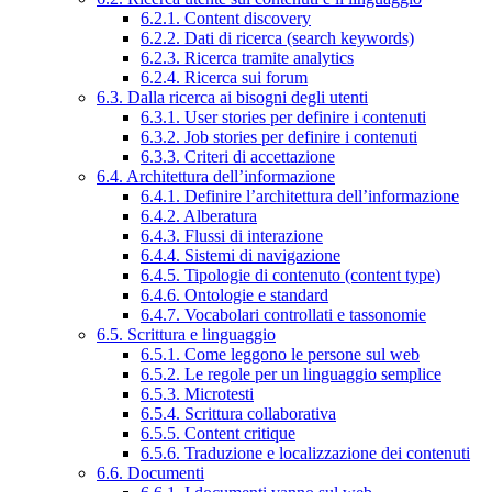
6.2.1. Content discovery
6.2.2. Dati di ricerca (search keywords)
6.2.3. Ricerca tramite analytics
6.2.4. Ricerca sui forum
6.3. Dalla ricerca ai bisogni degli utenti
6.3.1. User stories per definire i contenuti
6.3.2. Job stories per definire i contenuti
6.3.3. Criteri di accettazione
6.4. Architettura dell’informazione
6.4.1. Definire l’architettura dell’informazione
6.4.2. Alberatura
6.4.3. Flussi di interazione
6.4.4. Sistemi di navigazione
6.4.5. Tipologie di contenuto (content type)
6.4.6. Ontologie e standard
6.4.7. Vocabolari controllati e tassonomie
6.5. Scrittura e linguaggio
6.5.1. Come leggono le persone sul web
6.5.2. Le regole per un linguaggio semplice
6.5.3. Microtesti
6.5.4. Scrittura collaborativa
6.5.5. Content critique
6.5.6. Traduzione e localizzazione dei contenuti
6.6. Documenti