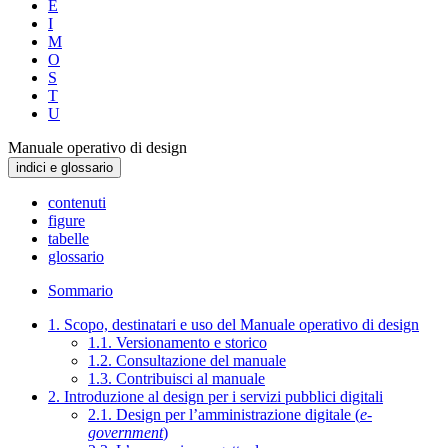
E
I
M
O
S
T
U
Manuale operativo di design
indici e glossario
contenuti
figure
tabelle
glossario
Sommario
1. Scopo, destinatari e uso del Manuale operativo di design
1.1. Versionamento e storico
1.2. Consultazione del manuale
1.3. Contribuisci al manuale
2. Introduzione al design per i servizi pubblici digitali
2.1. Design per l’amministrazione digitale (
e-
government
)