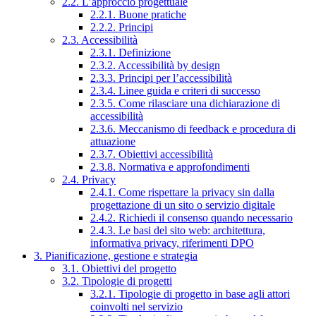
2.2. L’approccio progettuale
2.2.1. Buone pratiche
2.2.2. Principi
2.3. Accessibilità
2.3.1. Definizione
2.3.2. Accessibilità by design
2.3.3. Principi per l’accessibilità
2.3.4. Linee guida e criteri di successo
2.3.5. Come rilasciare una dichiarazione di
accessibilità
2.3.6. Meccanismo di feedback e procedura di
attuazione
2.3.7. Obiettivi accessibilità
2.3.8. Normativa e approfondimenti
2.4. Privacy
2.4.1. Come rispettare la privacy sin dalla
progettazione di un sito o servizio digitale
2.4.2. Richiedi il consenso quando necessario
2.4.3. Le basi del sito web: architettura,
informativa privacy, riferimenti DPO
3. Pianificazione, gestione e strategia
3.1. Obiettivi del progetto
3.2. Tipologie di progetti
3.2.1. Tipologie di progetto in base agli attori
coinvolti nel servizio