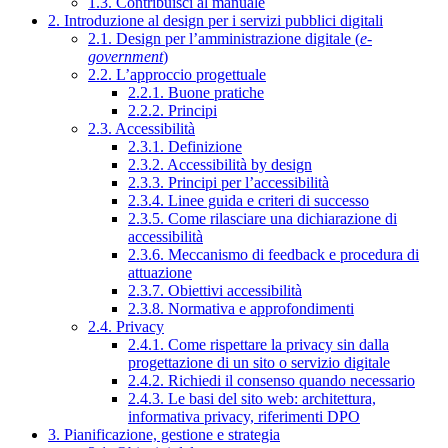
1.3. Contribuisci al manuale
2. Introduzione al design per i servizi pubblici digitali
2.1. Design per l’amministrazione digitale (
e-
government
)
2.2. L’approccio progettuale
2.2.1. Buone pratiche
2.2.2. Principi
2.3. Accessibilità
2.3.1. Definizione
2.3.2. Accessibilità by design
2.3.3. Principi per l’accessibilità
2.3.4. Linee guida e criteri di successo
2.3.5. Come rilasciare una dichiarazione di
accessibilità
2.3.6. Meccanismo di feedback e procedura di
attuazione
2.3.7. Obiettivi accessibilità
2.3.8. Normativa e approfondimenti
2.4. Privacy
2.4.1. Come rispettare la privacy sin dalla
progettazione di un sito o servizio digitale
2.4.2. Richiedi il consenso quando necessario
2.4.3. Le basi del sito web: architettura,
informativa privacy, riferimenti DPO
3. Pianificazione, gestione e strategia