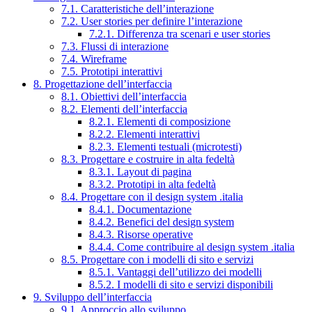
7.1. Caratteristiche dell’interazione
7.2. User stories per definire l’interazione
7.2.1. Differenza tra scenari e user stories
7.3. Flussi di interazione
7.4. Wireframe
7.5. Prototipi interattivi
8. Progettazione dell’interfaccia
8.1. Obiettivi dell’interfaccia
8.2. Elementi dell’interfaccia
8.2.1. Elementi di composizione
8.2.2. Elementi interattivi
8.2.3. Elementi testuali (microtesti)
8.3. Progettare e costruire in alta fedeltà
8.3.1. Layout di pagina
8.3.2. Prototipi in alta fedeltà
8.4. Progettare con il design system .italia
8.4.1. Documentazione
8.4.2. Benefici del design system
8.4.3. Risorse operative
8.4.4. Come contribuire al design system .italia
8.5. Progettare con i modelli di sito e servizi
8.5.1. Vantaggi dell’utilizzo dei modelli
8.5.2. I modelli di sito e servizi disponibili
9. Sviluppo dell’interfaccia
9.1. Approccio allo sviluppo