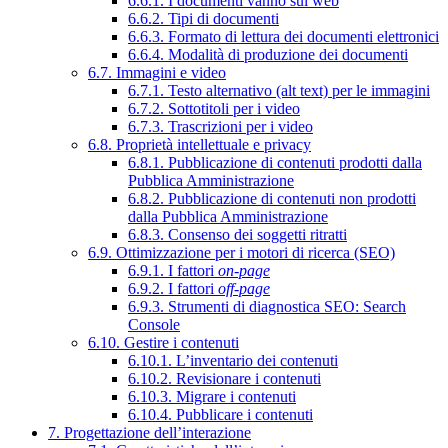
6.6.1. I documenti vanno sul web
6.6.2. Tipi di documenti
6.6.3. Formato di lettura dei documenti elettronici
6.6.4. Modalità di produzione dei documenti
6.7. Immagini e video
6.7.1. Testo alternativo (alt text) per le immagini
6.7.2. Sottotitoli per i video
6.7.3. Trascrizioni per i video
6.8. Proprietà intellettuale e privacy
6.8.1. Pubblicazione di contenuti prodotti dalla
Pubblica Amministrazione
6.8.2. Pubblicazione di contenuti non prodotti
dalla Pubblica Amministrazione
6.8.3. Consenso dei soggetti ritratti
6.9. Ottimizzazione per i motori di ricerca (SEO)
6.9.1. I fattori
on-page
6.9.2. I fattori
off-page
6.9.3. Strumenti di diagnostica SEO: Search
Console
6.10. Gestire i contenuti
6.10.1. L’inventario dei contenuti
6.10.2. Revisionare i contenuti
6.10.3. Migrare i contenuti
6.10.4. Pubblicare i contenuti
7. Progettazione dell’interazione