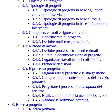
3.1. Obiettivi del progetto
3.2. Tipologie di progetti
3.2.1. Tipologie di progetto in base agli attori
coinvolti nel servizio
3.2.2. Tipologie di progetto in base al focus
3.2.3. Tipologie di progetto in base all’ambito di
intervento
3.3. Competenze, ruoli e figure coinvolte
3.3.1. Coordinatore di progetto
3.3.2. Definire ruoli e responsabilità
3.4. Metodo di lavoro
3.4.1. Definire processi, strumenti e rituali
3.4.2. Curare la documentazione di progetto
3.4.3. Organizzare tavoli tecnici collaborativi
3.4.4. Prendere decisioni
3.5. Il processo progettuale
3.5.1. Organizzare il progetto e la sua gestione
3.5.2. Comprendere il contesto d’uso del servizio
pubblico
3.5.3. Progettare i processi e i
touchpoint
del
servizio
3.5.4. Realizzare l’interfaccia utente del servizio
3.5.5. Validare la soluzione ottenuta
4. Ricerca progettuale
4.1. Ricerca primaria