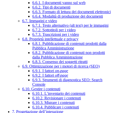
6.6.1. I documenti vanno sul web
6.6.2. Tipi di documenti
6.6.3. Formato di lettura dei documenti elettronici
6.6.4. Modalità di produzione dei documenti
6.7. Immagini e video
6.7.1. Testo alternativo (alt text) per le immagini
6.7.2. Sottotitoli per i video
6.7.3. Trascrizioni per i video
6.8. Proprietà intellettuale e privacy
6.8.1. Pubblicazione di contenuti prodotti dalla
Pubblica Amministrazione
6.8.2. Pubblicazione di contenuti non prodotti
dalla Pubblica Amministrazione
6.8.3. Consenso dei soggetti ritratti
6.9. Ottimizzazione per i motori di ricerca (SEO)
6.9.1. I fattori
on-page
6.9.2. I fattori
off-page
6.9.3. Strumenti di diagnostica SEO: Search
Console
6.10. Gestire i contenuti
6.10.1. L’inventario dei contenuti
6.10.2. Revisionare i contenuti
6.10.3. Migrare i contenuti
6.10.4. Pubblicare i contenuti
7. Progettazione dell’interazione