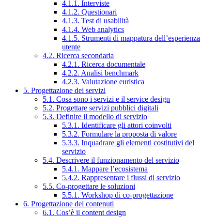
4.1.1. Interviste
4.1.2. Questionari
4.1.3. Test di usabilità
4.1.4. Web analytics
4.1.5. Strumenti di mappatura dell’esperienza
utente
4.2. Ricerca secondaria
4.2.1. Ricerca documentale
4.2.2. Analisi benchmark
4.2.3. Valutazione euristica
5. Progettazione dei servizi
5.1. Cosa sono i servizi e il service design
5.2. Progettare servizi pubblici digitali
5.3. Definire il modello di servizio
5.3.1. Identificare gli attori coinvolti
5.3.2. Formulare la proposta di valore
5.3.3. Inquadrare gli elementi costitutivi del
servizio
5.4. Descrivere il funzionamento del servizio
5.4.1. Mappare l’ecosistema
5.4.2. Rappresentare i flussi di servizio
5.5. Co-progettare le soluzioni
5.5.1. Workshop di co-progettazione
6. Progettazione dei contenuti
6.1. Cos’è il content design