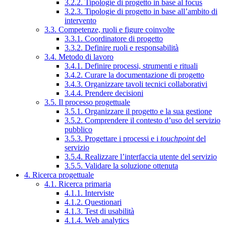
3.2.2. Tipologie di progetto in base al focus
3.2.3. Tipologie di progetto in base all’ambito di
intervento
3.3. Competenze, ruoli e figure coinvolte
3.3.1. Coordinatore di progetto
3.3.2. Definire ruoli e responsabilità
3.4. Metodo di lavoro
3.4.1. Definire processi, strumenti e rituali
3.4.2. Curare la documentazione di progetto
3.4.3. Organizzare tavoli tecnici collaborativi
3.4.4. Prendere decisioni
3.5. Il processo progettuale
3.5.1. Organizzare il progetto e la sua gestione
3.5.2. Comprendere il contesto d’uso del servizio
pubblico
3.5.3. Progettare i processi e i
touchpoint
del
servizio
3.5.4. Realizzare l’interfaccia utente del servizio
3.5.5. Validare la soluzione ottenuta
4. Ricerca progettuale
4.1. Ricerca primaria
4.1.1. Interviste
4.1.2. Questionari
4.1.3. Test di usabilità
4.1.4. Web analytics