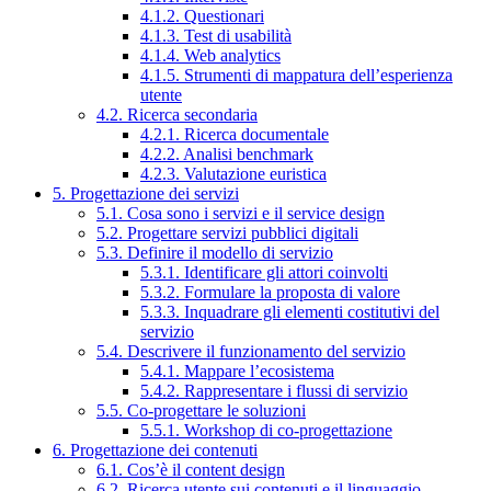
4.1.2. Questionari
4.1.3. Test di usabilità
4.1.4. Web analytics
4.1.5. Strumenti di mappatura dell’esperienza
utente
4.2. Ricerca secondaria
4.2.1. Ricerca documentale
4.2.2. Analisi benchmark
4.2.3. Valutazione euristica
5. Progettazione dei servizi
5.1. Cosa sono i servizi e il service design
5.2. Progettare servizi pubblici digitali
5.3. Definire il modello di servizio
5.3.1. Identificare gli attori coinvolti
5.3.2. Formulare la proposta di valore
5.3.3. Inquadrare gli elementi costitutivi del
servizio
5.4. Descrivere il funzionamento del servizio
5.4.1. Mappare l’ecosistema
5.4.2. Rappresentare i flussi di servizio
5.5. Co-progettare le soluzioni
5.5.1. Workshop di co-progettazione
6. Progettazione dei contenuti
6.1. Cos’è il content design
6.2. Ricerca utente sui contenuti e il linguaggio