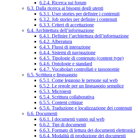
6.2.4. Ricerca sui forum
6.3. Dalla ricerca ai bisogni degli utenti
6.3.1. User stories per definire i contenuti
6.3.2. Job stories per definire i contenuti
6.3.3. Criteri di accettazione
6.4. Architettura dell’informazione
6.4.1. Definire l’architettura dell’informazione
6.4.2. Alberatura
6.4.3. Flussi di interazione
6.4.4. Sistemi di navigazione
6.4.5. Tipologie di contenuto (content type)
6.4.6. Ontologie e standard
6.4.7. Vocabolari controllati e tassonomie
6.5. Scrittura e linguaggio
6.5.1. Come leggono le persone sul web
6.5.2. Le regole per un linguaggio semplice
6.5.3. Microtesti
6.5.4. Scrittura collaborativa
6.5.5. Content critique
6.5.6. Traduzione e localizzazione dei contenuti
6.6. Documenti
6.6.1. I documenti vanno sul web
6.6.2. Tipi di documenti
6.6.3. Formato di lettura dei documenti elettronici
6.6.4. Modalità di produzione dei documenti