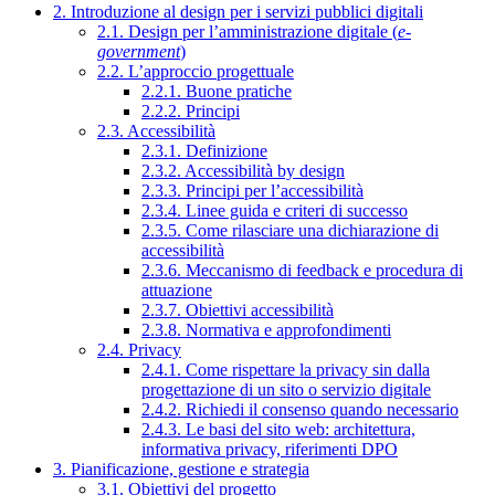
2. Introduzione al design per i servizi pubblici digitali
2.1. Design per l’amministrazione digitale (
e-
government
)
2.2. L’approccio progettuale
2.2.1. Buone pratiche
2.2.2. Principi
2.3. Accessibilità
2.3.1. Definizione
2.3.2. Accessibilità by design
2.3.3. Principi per l’accessibilità
2.3.4. Linee guida e criteri di successo
2.3.5. Come rilasciare una dichiarazione di
accessibilità
2.3.6. Meccanismo di feedback e procedura di
attuazione
2.3.7. Obiettivi accessibilità
2.3.8. Normativa e approfondimenti
2.4. Privacy
2.4.1. Come rispettare la privacy sin dalla
progettazione di un sito o servizio digitale
2.4.2. Richiedi il consenso quando necessario
2.4.3. Le basi del sito web: architettura,
informativa privacy, riferimenti DPO
3. Pianificazione, gestione e strategia
3.1. Obiettivi del progetto