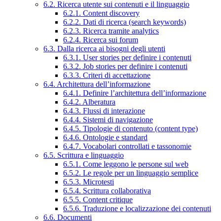
6.2. Ricerca utente sui contenuti e il linguaggio
6.2.1. Content discovery
6.2.2. Dati di ricerca (search keywords)
6.2.3. Ricerca tramite analytics
6.2.4. Ricerca sui forum
6.3. Dalla ricerca ai bisogni degli utenti
6.3.1. User stories per definire i contenuti
6.3.2. Job stories per definire i contenuti
6.3.3. Criteri di accettazione
6.4. Architettura dell’informazione
6.4.1. Definire l’architettura dell’informazione
6.4.2. Alberatura
6.4.3. Flussi di interazione
6.4.4. Sistemi di navigazione
6.4.5. Tipologie di contenuto (content type)
6.4.6. Ontologie e standard
6.4.7. Vocabolari controllati e tassonomie
6.5. Scrittura e linguaggio
6.5.1. Come leggono le persone sul web
6.5.2. Le regole per un linguaggio semplice
6.5.3. Microtesti
6.5.4. Scrittura collaborativa
6.5.5. Content critique
6.5.6. Traduzione e localizzazione dei contenuti
6.6. Documenti