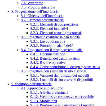
7.4. Wireframe
7.5. Prototipi interattivi
8. Progettazione dell’interfaccia
8.1. Obiettivi dell’interfaccia
8.2. Elementi dell’interfaccia
8.2.1. Elementi di composizione
8.2.2. Elementi interattivi
8.2.3. Elementi testuali (microtesti)
8.3. Progettare e costruire in alta fedeltà
8.3.1. Layout di pagina
8.3.2. Prototipi in alta fedeltà
8.4. Progettare con il design system .italia
8.4.1. Documentazione
8.4.2. Benefici del design system
8.4.3. Risorse operative
8.4.4. Come contribuire al design system .italia
8.5. Progettare con i modelli di sito e servizi
8.5.1. Vantaggi dell’utilizzo dei modelli
8.5.2. I modelli di sito e servizi disponibili
9. Sviluppo dell’interfaccia
9.1. Approccio allo sviluppo
9.1.1. Attività preliminari
9.1.2. Web design responsivo e accessibile
9.1.3. Mobile first
9.1.4. Progressive enhancement e Graceful