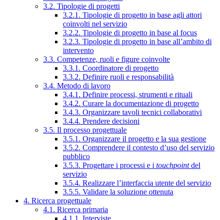
3.2. Tipologie di progetti
3.2.1. Tipologie di progetto in base agli attori
coinvolti nel servizio
3.2.2. Tipologie di progetto in base al focus
3.2.3. Tipologie di progetto in base all’ambito di
intervento
3.3. Competenze, ruoli e figure coinvolte
3.3.1. Coordinatore di progetto
3.3.2. Definire ruoli e responsabilità
3.4. Metodo di lavoro
3.4.1. Definire processi, strumenti e rituali
3.4.2. Curare la documentazione di progetto
3.4.3. Organizzare tavoli tecnici collaborativi
3.4.4. Prendere decisioni
3.5. Il processo progettuale
3.5.1. Organizzare il progetto e la sua gestione
3.5.2. Comprendere il contesto d’uso del servizio
pubblico
3.5.3. Progettare i processi e i
touchpoint
del
servizio
3.5.4. Realizzare l’interfaccia utente del servizio
3.5.5. Validare la soluzione ottenuta
4. Ricerca progettuale
4.1. Ricerca primaria
4.1.1. Interviste