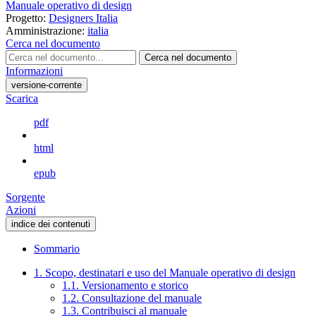
Manuale operativo di design
Progetto:
Designers Italia
Amministrazione:
italia
Cerca nel documento
Cerca nel documento
Informazioni
versione-corrente
Scarica
pdf
html
epub
Sorgente
Azioni
indice dei contenuti
Sommario
1. Scopo, destinatari e uso del Manuale operativo di design
1.1. Versionamento e storico
1.2. Consultazione del manuale
1.3. Contribuisci al manuale