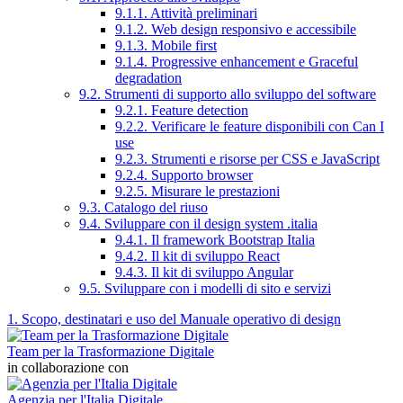
9.1.1. Attività preliminari
9.1.2. Web design responsivo e accessibile
9.1.3. Mobile first
9.1.4. Progressive enhancement e Graceful
degradation
9.2. Strumenti di supporto allo sviluppo del software
9.2.1. Feature detection
9.2.2. Verificare le feature disponibili con Can I
use
9.2.3. Strumenti e risorse per CSS e JavaScript
9.2.4. Supporto browser
9.2.5. Misurare le prestazioni
9.3. Catalogo del riuso
9.4. Sviluppare con il design system .italia
9.4.1. Il framework Bootstrap Italia
9.4.2. Il kit di sviluppo React
9.4.3. Il kit di sviluppo Angular
9.5. Sviluppare con i modelli di sito e servizi
1. Scopo, destinatari e uso del Manuale operativo di design
Team per la Trasformazione Digitale
in collaborazione con
Agenzia per l'Italia Digitale