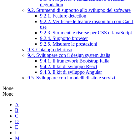
degradation
9.2. Strumenti di supporto allo sviluppo del software
9.2.1. Feature detection
9.2.2. Verificare le feature disponibili con Can I
use
9.2.3. Strumenti e risorse per CSS e JavaScript
9.2.4. Supporto browser
9.2.5. Misurare le prestazioni
9.3. Catalogo del riuso
9.4. Sviluppare con il design system .italia
9.4.1. Il framework Bootstrap Italia
9.4.2. Il kit di sviluppo React
9.4.3. Il kit di sviluppo Angular
9.5. Sviluppare con i modelli di sito e servizi
None
None
A
B
C
D
E
I
M