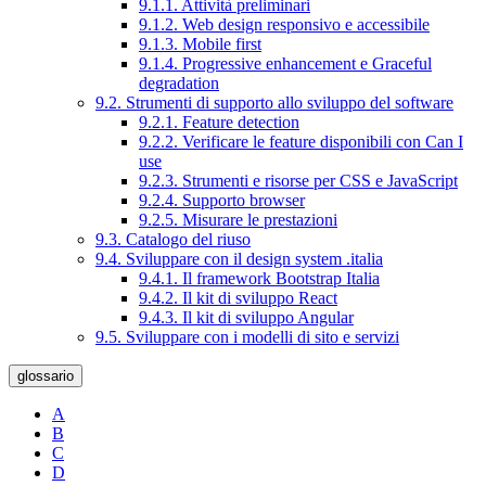
9.1.1. Attività preliminari
9.1.2. Web design responsivo e accessibile
9.1.3. Mobile first
9.1.4. Progressive enhancement e Graceful
degradation
9.2. Strumenti di supporto allo sviluppo del software
9.2.1. Feature detection
9.2.2. Verificare le feature disponibili con Can I
use
9.2.3. Strumenti e risorse per CSS e JavaScript
9.2.4. Supporto browser
9.2.5. Misurare le prestazioni
9.3. Catalogo del riuso
9.4. Sviluppare con il design system .italia
9.4.1. Il framework Bootstrap Italia
9.4.2. Il kit di sviluppo React
9.4.3. Il kit di sviluppo Angular
9.5. Sviluppare con i modelli di sito e servizi
glossario
A
B
C
D