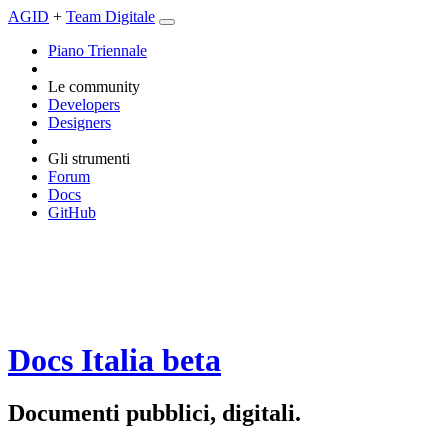
AGID
+
Team Digitale
Piano Triennale
Le community
Developers
Designers
Gli strumenti
Forum
Docs
GitHub
Docs Italia
beta
Documenti pubblici, digitali.