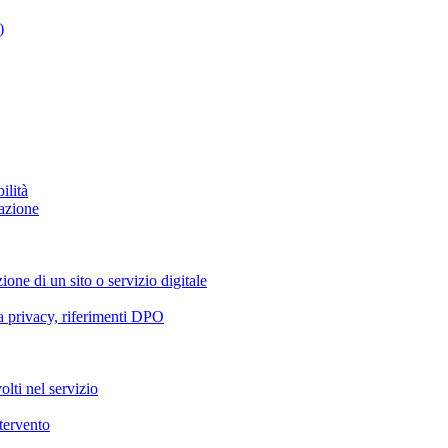
)
ilità
azione
ione di un sito o servizio digitale
va privacy, riferimenti DPO
olti nel servizio
ntervento