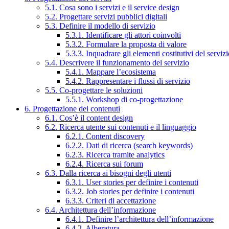
5.1. Cosa sono i servizi e il service design
5.2. Progettare servizi pubblici digitali
5.3. Definire il modello di servizio
5.3.1. Identificare gli attori coinvolti
5.3.2. Formulare la proposta di valore
5.3.3. Inquadrare gli elementi costitutivi del serviz
5.4. Descrivere il funzionamento del servizio
5.4.1. Mappare l’ecosistema
5.4.2. Rappresentare i flussi di servizio
5.5. Co-progettare le soluzioni
5.5.1. Workshop di co-progettazione
6. Progettazione dei contenuti
6.1. Cos’è il content design
6.2. Ricerca utente sui contenuti e il linguaggio
6.2.1. Content discovery
6.2.2. Dati di ricerca (search keywords)
6.2.3. Ricerca tramite analytics
6.2.4. Ricerca sui forum
6.3. Dalla ricerca ai bisogni degli utenti
6.3.1. User stories per definire i contenuti
6.3.2. Job stories per definire i contenuti
6.3.3. Criteri di accettazione
6.4. Architettura dell’informazione
6.4.1. Definire l’architettura dell’informazione
6.4.2. Alberatura