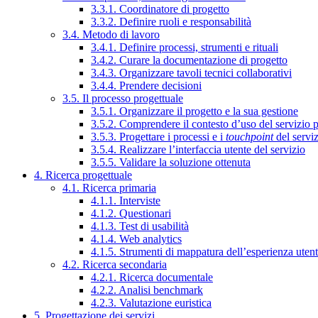
3.3.1. Coordinatore di progetto
3.3.2. Definire ruoli e responsabilità
3.4. Metodo di lavoro
3.4.1. Definire processi, strumenti e rituali
3.4.2. Curare la documentazione di progetto
3.4.3. Organizzare tavoli tecnici collaborativi
3.4.4. Prendere decisioni
3.5. Il processo progettuale
3.5.1. Organizzare il progetto e la sua gestione
3.5.2. Comprendere il contesto d’uso del servizio 
3.5.3. Progettare i processi e i
touchpoint
del servi
3.5.4. Realizzare l’interfaccia utente del servizio
3.5.5. Validare la soluzione ottenuta
4. Ricerca progettuale
4.1. Ricerca primaria
4.1.1. Interviste
4.1.2. Questionari
4.1.3. Test di usabilità
4.1.4. Web analytics
4.1.5. Strumenti di mappatura dell’esperienza uten
4.2. Ricerca secondaria
4.2.1. Ricerca documentale
4.2.2. Analisi benchmark
4.2.3. Valutazione euristica
5. Progettazione dei servizi