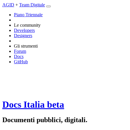
AGID
+
Team Digitale
Piano Triennale
Le community
Developers
Designers
Gli strumenti
Forum
Docs
GitHub
Docs Italia
beta
Documenti pubblici, digitali.