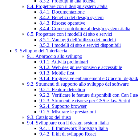
8.3.2. Prototipi in alta fedeltà
8.4. Progettare con il design system .italia
8.4.1. Documentazione
8.4.2. Benefici del design system
8.4.3. Risorse operative
8.4.4. Come contribuire al design system .italia
8.5. Progettare con i modelli di sito e servizi
8.5.1. Vantaggi dell’utilizzo dei modelli
8.5.2. I modelli di sito e servizi disponibili
9. Sviluppo dell’interfaccia
9.1. Approccio allo sviluppo
9.1.1. Attività preliminari
9.1.2. Web design responsivo e accessibile
9.1.3. Mobile first
9.1.4. Progressive enhancement e Graceful degrad
9.2. Strumenti di supporto allo sviluppo del software
9.2.1. Feature detection
9.2.2. Verificare le feature disponibili con Can I us
9.2.3. Strumenti e risorse per CSS e JavaScript
9.2.4. Supporto browser
9.2.5. Misurare le prestazioni
9.3. Catalogo del riuso
9.4. Sviluppare con il design system .italia
9.4.1. Il framework Bootstrap Italia
9.4.2. Il kit di sviluppo React