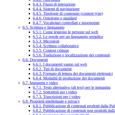
6.4.3. Flussi di interazione
6.4.4. Sistemi di navigazione
6.4.5. Tipologie di contenuto (content type)
6.4.6. Ontologie e standard
6.4.7. Vocabolari controllati e tassonomie
6.5. Scrittura e linguaggio
6.5.1. Come leggono le persone sul web
6.5.2. Le regole per un linguaggio semplice
6.5.3. Microtesti
6.5.4. Scrittura collaborativa
6.5.5. Content critique
6.5.6. Traduzione e localizzazione dei contenuti
6.6. Documenti
6.6.1. I documenti vanno sul web
6.6.2. Tipi di documenti
6.6.3. Formato di lettura dei documenti elettronici
6.6.4. Modalità di produzione dei documenti
6.7. Immagini e video
6.7.1. Testo alternativo (alt text) per le immagini
6.7.2. Sottotitoli per i video
6.7.3. Trascrizioni per i video
6.8. Proprietà intellettuale e privacy
6.8.1. Pubblicazione di contenuti prodotti dalla P
6.8.2. Pubblicazione di contenuti non prodotti dal