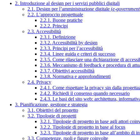
2. Introduzione al design per i servizi pubblici digitali
2.1. Design per l’amministrazione digitale (
e-government
2.2. L’approccio progettuale
2.2.1. Buone pratiche
2.2.2. Principi
2.3. Accessibilità
2.3.1. Definizione
2.3.2. Accessibilità by design
2.3.3. Principi per l’accessibilità
2.3.4. Linee guida e criteri di successo
2.3.5. Come rilasciare una dichiarazione di accessib
2.3.6. Meccanismo di feedback e procedura di attu
2.3.7. Obiettivi accessibilità
2.3.8. Normativa e approfondimenti
2.4. Privacy
2.4.1. Come rispettare la privacy sin dalla progettaz
2.4.2. Richiedi il consenso quando necessario
2.4.3. Le basi del sito web: architettura, informati
3. Pianificazione, gestione e strategia
3.1. Obiettivi del progetto
3.2. Tipologie di progetti
3.2.1. Tipologie di progetto in base agli attori coinv
3.2.2. Tipologie di progetto in base al focus
3.2.3. Tipologie di progetto in base all’ambito di i
3.3. Competenze, ruoli e figure coinvolte