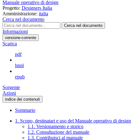
Manuale operativo di design
Progetto:
Designers Italia
Amministrazione:
italia
Cerca nel documento
Cerca nel documento
Informazioni
versione-corrente
Scarica
pdf
html
epub
Sorgente
Azioni
indice dei contenuti
Sommario
1. Scopo, destinatari e uso del Manuale operativo di design
1.1. Versionamento e storico
1.2. Consultazione del manuale
1.3. Contribuisci al manuale