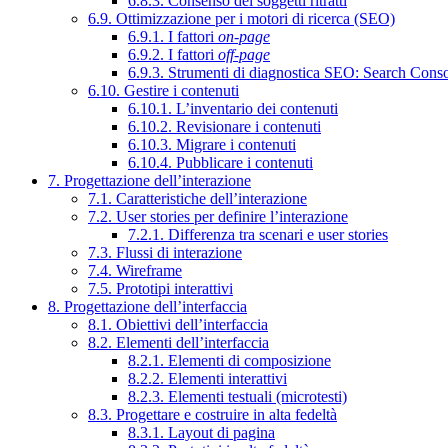
6.8.3. Consenso dei soggetti ritratti
6.9. Ottimizzazione per i motori di ricerca (SEO)
6.9.1. I fattori
on-page
6.9.2. I fattori
off-page
6.9.3. Strumenti di diagnostica SEO: Search Cons
6.10. Gestire i contenuti
6.10.1. L’inventario dei contenuti
6.10.2. Revisionare i contenuti
6.10.3. Migrare i contenuti
6.10.4. Pubblicare i contenuti
7. Progettazione dell’interazione
7.1. Caratteristiche dell’interazione
7.2. User stories per definire l’interazione
7.2.1. Differenza tra scenari e user stories
7.3. Flussi di interazione
7.4. Wireframe
7.5. Prototipi interattivi
8. Progettazione dell’interfaccia
8.1. Obiettivi dell’interfaccia
8.2. Elementi dell’interfaccia
8.2.1. Elementi di composizione
8.2.2. Elementi interattivi
8.2.3. Elementi testuali (microtesti)
8.3. Progettare e costruire in alta fedeltà
8.3.1. Layout di pagina