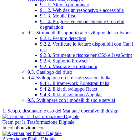
9.1.1. Attività preliminari
9.1.2. Web design responsivo e accessibile
9.1.3. Mobile first
9.1.4. Progressive enhancement e Graceful
degradation
9.2. Strumenti di supporto allo sviluppo del software
9.2.1. Feature detection
9.2.2. Verificare le feature disponibili con Can I
use
9.2.3. Strumenti e risorse per CSS e JavaScript
9.2.4. Supporto browser
9.2.5. Misurare le prestazioni
9.3. Catalogo del riuso
9.4. Sviluppare con il design system .italia
9.4.1. Il framework Bootstrap Italia
9.4.2. Il kit di sviluppo React
9.4.3. Il kit di sviluppo Angular
9.5. Sviluppare con i modelli di sito e servizi
1. Scopo, destinatari e uso del Manuale operativo di design
Team per la Trasformazione Digitale
in collaborazione con
Agenzia per l'Italia Digitale