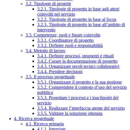
3.2. Tipologie di progetti
3.2.1. Tipologie di progetto in base agli attori
coinvolti nel servizio
3.2.2. Tipologie di progetto in base al focus
3.2.3. Tipologie di progetto in base all’ambito di
intervento
3.3. Competenze, ruoli e figure coinvolte
3.3.1. Coordinatore di progetto
3.3.2. Definire ruoli e responsabilità
3.4. Metodo di lavoro
3.4.1. Definire processi, strumenti e rituali
3.4.2. Curare la documentazione di progetto
3.4.3. Organizzare tavoli tecnici collaborativi
3.4.4. Prendere decisioni
3.5. Il processo progettuale
3.5.1. Organizzare il progetto e la sua gestione
3.5.2. Comprendere il contesto d’uso del servizio
pubblico
3.5.3. Progettare i processi e i
touchpoint
del
servizio
3.5.4. Realizzare l’interfaccia utente del servizio
3.5.5. Validare la soluzione ottenuta
4. Ricerca progettuale
4.1. Ricerca primaria
4.1.1. Interviste