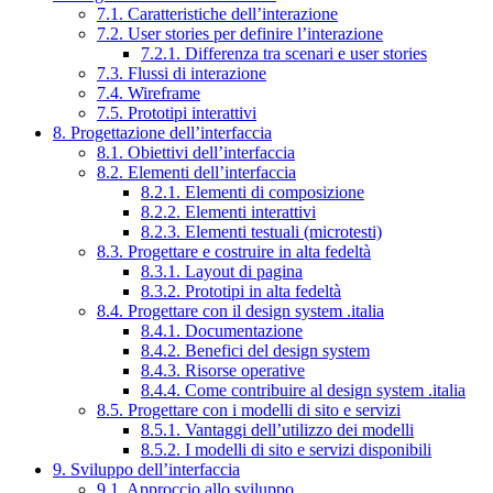
7.1. Caratteristiche dell’interazione
7.2. User stories per definire l’interazione
7.2.1. Differenza tra scenari e user stories
7.3. Flussi di interazione
7.4. Wireframe
7.5. Prototipi interattivi
8. Progettazione dell’interfaccia
8.1. Obiettivi dell’interfaccia
8.2. Elementi dell’interfaccia
8.2.1. Elementi di composizione
8.2.2. Elementi interattivi
8.2.3. Elementi testuali (microtesti)
8.3. Progettare e costruire in alta fedeltà
8.3.1. Layout di pagina
8.3.2. Prototipi in alta fedeltà
8.4. Progettare con il design system .italia
8.4.1. Documentazione
8.4.2. Benefici del design system
8.4.3. Risorse operative
8.4.4. Come contribuire al design system .italia
8.5. Progettare con i modelli di sito e servizi
8.5.1. Vantaggi dell’utilizzo dei modelli
8.5.2. I modelli di sito e servizi disponibili
9. Sviluppo dell’interfaccia
9.1. Approccio allo sviluppo