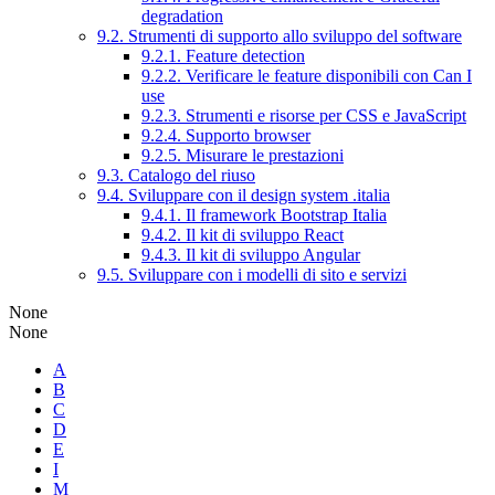
degradation
9.2. Strumenti di supporto allo sviluppo del software
9.2.1. Feature detection
9.2.2. Verificare le feature disponibili con Can I
use
9.2.3. Strumenti e risorse per CSS e JavaScript
9.2.4. Supporto browser
9.2.5. Misurare le prestazioni
9.3. Catalogo del riuso
9.4. Sviluppare con il design system .italia
9.4.1. Il framework Bootstrap Italia
9.4.2. Il kit di sviluppo React
9.4.3. Il kit di sviluppo Angular
9.5. Sviluppare con i modelli di sito e servizi
None
None
A
B
C
D
E
I
M