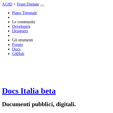
AGID
+
Team Digitale
Piano Triennale
Le community
Developers
Designers
Gli strumenti
Forum
Docs
GitHub
Docs Italia
beta
Documenti pubblici, digitali.