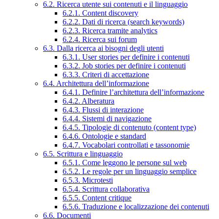
6.2. Ricerca utente sui contenuti e il linguaggio
6.2.1. Content discovery
6.2.2. Dati di ricerca (search keywords)
6.2.3. Ricerca tramite analytics
6.2.4. Ricerca sui forum
6.3. Dalla ricerca ai bisogni degli utenti
6.3.1. User stories per definire i contenuti
6.3.2. Job stories per definire i contenuti
6.3.3. Criteri di accettazione
6.4. Architettura dell’informazione
6.4.1. Definire l’architettura dell’informazione
6.4.2. Alberatura
6.4.3. Flussi di interazione
6.4.4. Sistemi di navigazione
6.4.5. Tipologie di contenuto (content type)
6.4.6. Ontologie e standard
6.4.7. Vocabolari controllati e tassonomie
6.5. Scrittura e linguaggio
6.5.1. Come leggono le persone sul web
6.5.2. Le regole per un linguaggio semplice
6.5.3. Microtesti
6.5.4. Scrittura collaborativa
6.5.5. Content critique
6.5.6. Traduzione e localizzazione dei contenuti
6.6. Documenti