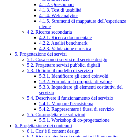
4.1.2. Questionari
4.1.3. Test di usabilità
4.1.4. Web analytics
4.1.5. Strumenti di mappatura dell’esperienza
utente
4.2. Ricerca secondaria
4.2.1. Ricerca documentale
4.2.2. Analisi benchmark
4.2.3. Valutazione euristica
5. Progettazione dei servizi
5.1. Cosa sono i servizi e il service design
5.2. Progettare servizi pubblici digitali
5.3. Definire il modello di servizio
5.3.1. Identificare gli attori coinvolti
5.3.2. Formulare la proposta di valore
5.3.3. Inquadrare gli elementi costitutivi del
servizio
5.4. Descrivere il funzionamento del servizio
5.4.1. Mappare l’ecosistema
5.4.2. Rappresentare i flussi di servizio
5.5. Co-progettare le soluzioni
5.5.1. Workshop di co-progettazione
6. Progettazione dei contenuti
6.1. Cos’è il content design
6.2. Ricerca utente sui contenuti e il linguaggio