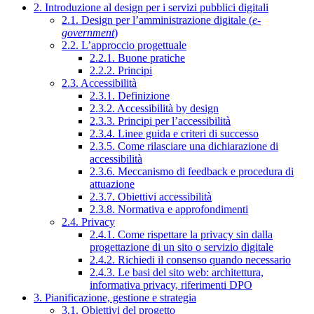
2. Introduzione al design per i servizi pubblici digitali
2.1. Design per l’amministrazione digitale (
e-
government
)
2.2. L’approccio progettuale
2.2.1. Buone pratiche
2.2.2. Principi
2.3. Accessibilità
2.3.1. Definizione
2.3.2. Accessibilità by design
2.3.3. Principi per l’accessibilità
2.3.4. Linee guida e criteri di successo
2.3.5. Come rilasciare una dichiarazione di
accessibilità
2.3.6. Meccanismo di feedback e procedura di
attuazione
2.3.7. Obiettivi accessibilità
2.3.8. Normativa e approfondimenti
2.4. Privacy
2.4.1. Come rispettare la privacy sin dalla
progettazione di un sito o servizio digitale
2.4.2. Richiedi il consenso quando necessario
2.4.3. Le basi del sito web: architettura,
informativa privacy, riferimenti DPO
3. Pianificazione, gestione e strategia
3.1. Obiettivi del progetto