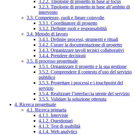
3.2.2. Tipologie di progetto in base al focus
3.2.3. Tipologie di progetto in base all’ambito di
intervento
3.3. Competenze, ruoli e figure coinvolte
3.3.1. Coordinatore di progetto
3.3.2. Definire ruoli e responsabilità
3.4. Metodo di lavoro
3.4.1. Definire processi, strumenti e rituali
3.4.2. Curare la documentazione di progetto
3.4.3. Organizzare tavoli tecnici collaborativi
3.4.4. Prendere decisioni
3.5. Il processo progettuale
3.5.1. Organizzare il progetto e la sua gestione
3.5.2. Comprendere il contesto d’uso del servizio
pubblico
3.5.3. Progettare i processi e i
touchpoint
del
servizio
3.5.4. Realizzare l’interfaccia utente del servizio
3.5.5. Validare la soluzione ottenuta
4. Ricerca progettuale
4.1. Ricerca primaria
4.1.1. Interviste
4.1.2. Questionari
4.1.3. Test di usabilità
4.1.4. Web analytics