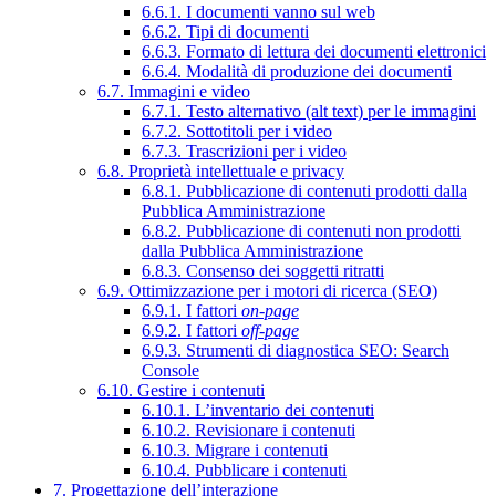
6.6.1. I documenti vanno sul web
6.6.2. Tipi di documenti
6.6.3. Formato di lettura dei documenti elettronici
6.6.4. Modalità di produzione dei documenti
6.7. Immagini e video
6.7.1. Testo alternativo (alt text) per le immagini
6.7.2. Sottotitoli per i video
6.7.3. Trascrizioni per i video
6.8. Proprietà intellettuale e privacy
6.8.1. Pubblicazione di contenuti prodotti dalla
Pubblica Amministrazione
6.8.2. Pubblicazione di contenuti non prodotti
dalla Pubblica Amministrazione
6.8.3. Consenso dei soggetti ritratti
6.9. Ottimizzazione per i motori di ricerca (SEO)
6.9.1. I fattori
on-page
6.9.2. I fattori
off-page
6.9.3. Strumenti di diagnostica SEO: Search
Console
6.10. Gestire i contenuti
6.10.1. L’inventario dei contenuti
6.10.2. Revisionare i contenuti
6.10.3. Migrare i contenuti
6.10.4. Pubblicare i contenuti
7. Progettazione dell’interazione