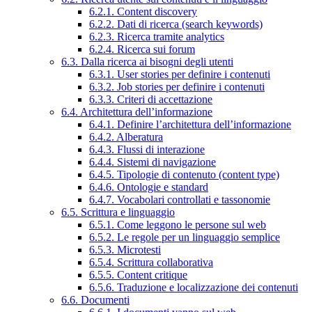
6.2.1. Content discovery
6.2.2. Dati di ricerca (search keywords)
6.2.3. Ricerca tramite analytics
6.2.4. Ricerca sui forum
6.3. Dalla ricerca ai bisogni degli utenti
6.3.1. User stories per definire i contenuti
6.3.2. Job stories per definire i contenuti
6.3.3. Criteri di accettazione
6.4. Architettura dell’informazione
6.4.1. Definire l’architettura dell’informazione
6.4.2. Alberatura
6.4.3. Flussi di interazione
6.4.4. Sistemi di navigazione
6.4.5. Tipologie di contenuto (content type)
6.4.6. Ontologie e standard
6.4.7. Vocabolari controllati e tassonomie
6.5. Scrittura e linguaggio
6.5.1. Come leggono le persone sul web
6.5.2. Le regole per un linguaggio semplice
6.5.3. Microtesti
6.5.4. Scrittura collaborativa
6.5.5. Content critique
6.5.6. Traduzione e localizzazione dei contenuti
6.6. Documenti