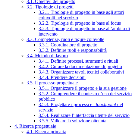
3.1. Obiettivi del progetto
3.2. Tipologie di progetti
3.2.1. Tipologie di progetto in base agli attori
coinvolti nel servizio
3.2.2. Tipologie di progetto in base al focus
3.2.3. Tipologie di progetto in base all’ambito di
intervento
3.3. Competenze, ruoli e figure coinvolte
3.3.1. Coordinatore di progetto
3.3.2. Definire ruoli e responsabilità
3.4. Metodo di lavoro
3.4.1. Definire processi, strumenti e rituali
3.4.2. Curare la documentazione di progetto
3.4.3. Organizzare tavoli tecnici collaborativi
3.4.4. Prendere decisioni
3.5. Il processo progettuale
3.5.1. Organizzare il progetto e la sua gestione
3.5.2. Comprendere il contesto d’uso del servizio
pubblico
3.5.3. Progettare i processi e i
touchpoint
del
servizio
3.5.4. Realizzare l’interfaccia utente del servizio
3.5.5. Validare la soluzione ottenuta
4. Ricerca progettuale
4.1. Ricerca primaria