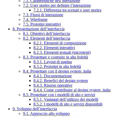
7.1. Caratteristiche dell’interazione
7.2. User stories per definire l’interazione
7.2.1. Differenza tra scenari e user stories
7.3. Flussi di interazione
7.4. Wireframe
7.5. Prototipi interattivi
8. Progettazione dell’interfaccia
8.1. Obiettivi dell’interfaccia
8.2. Elementi dell’interfaccia
8.2.1. Elementi di composizione
8.2.2. Elementi interattivi
8.2.3. Elementi testuali (microtesti)
8.3. Progettare e costruire in alta fedeltà
8.3.1. Layout di pagina
8.3.2. Prototipi in alta fedeltà
8.4. Progettare con il design system .italia
8.4.1. Documentazione
8.4.2. Benefici del design system
8.4.3. Risorse operative
8.4.4. Come contribuire al design system .italia
8.5. Progettare con i modelli di sito e servizi
8.5.1. Vantaggi dell’utilizzo dei modelli
8.5.2. I modelli di sito e servizi disponibili
9. Sviluppo dell’interfaccia
9.1. Approccio allo sviluppo