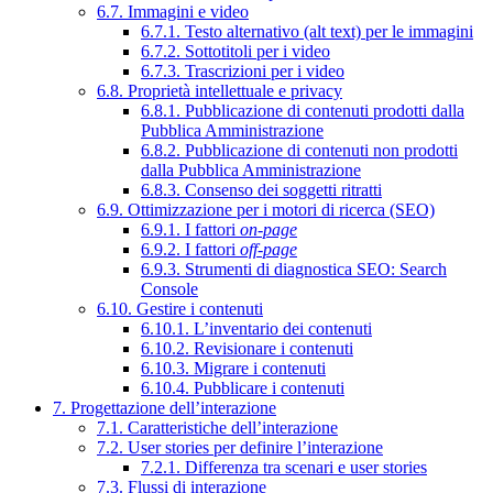
6.7. Immagini e video
6.7.1. Testo alternativo (alt text) per le immagini
6.7.2. Sottotitoli per i video
6.7.3. Trascrizioni per i video
6.8. Proprietà intellettuale e privacy
6.8.1. Pubblicazione di contenuti prodotti dalla
Pubblica Amministrazione
6.8.2. Pubblicazione di contenuti non prodotti
dalla Pubblica Amministrazione
6.8.3. Consenso dei soggetti ritratti
6.9. Ottimizzazione per i motori di ricerca (SEO)
6.9.1. I fattori
on-page
6.9.2. I fattori
off-page
6.9.3. Strumenti di diagnostica SEO: Search
Console
6.10. Gestire i contenuti
6.10.1. L’inventario dei contenuti
6.10.2. Revisionare i contenuti
6.10.3. Migrare i contenuti
6.10.4. Pubblicare i contenuti
7. Progettazione dell’interazione
7.1. Caratteristiche dell’interazione
7.2. User stories per definire l’interazione
7.2.1. Differenza tra scenari e user stories
7.3. Flussi di interazione