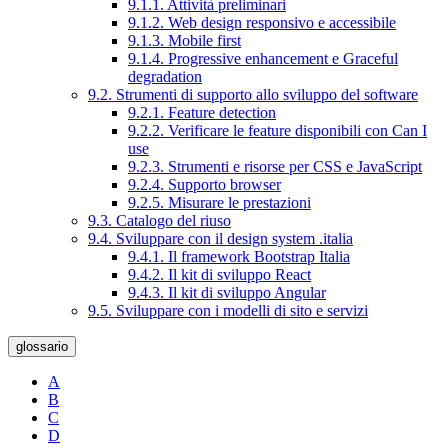
9.1.1. Attività preliminari
9.1.2. Web design responsivo e accessibile
9.1.3. Mobile first
9.1.4. Progressive enhancement e Graceful
degradation
9.2. Strumenti di supporto allo sviluppo del software
9.2.1. Feature detection
9.2.2. Verificare le feature disponibili con Can I
use
9.2.3. Strumenti e risorse per CSS e JavaScript
9.2.4. Supporto browser
9.2.5. Misurare le prestazioni
9.3. Catalogo del riuso
9.4. Sviluppare con il design system .italia
9.4.1. Il framework Bootstrap Italia
9.4.2. Il kit di sviluppo React
9.4.3. Il kit di sviluppo Angular
9.5. Sviluppare con i modelli di sito e servizi
glossario
A
B
C
D