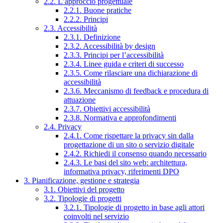
2.2. L’approccio progettuale
2.2.1. Buone pratiche
2.2.2. Principi
2.3. Accessibilità
2.3.1. Definizione
2.3.2. Accessibilità by design
2.3.3. Principi per l’accessibilità
2.3.4. Linee guida e criteri di successo
2.3.5. Come rilasciare una dichiarazione di
accessibilità
2.3.6. Meccanismo di feedback e procedura di
attuazione
2.3.7. Obiettivi accessibilità
2.3.8. Normativa e approfondimenti
2.4. Privacy
2.4.1. Come rispettare la privacy sin dalla
progettazione di un sito o servizio digitale
2.4.2. Richiedi il consenso quando necessario
2.4.3. Le basi del sito web: architettura,
informativa privacy, riferimenti DPO
3. Pianificazione, gestione e strategia
3.1. Obiettivi del progetto
3.2. Tipologie di progetti
3.2.1. Tipologie di progetto in base agli attori
coinvolti nel servizio