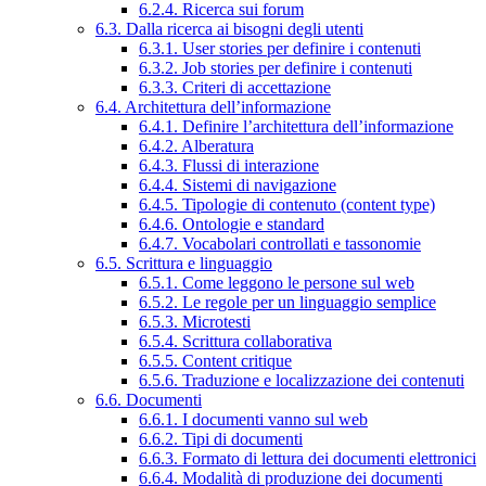
6.2.4. Ricerca sui forum
6.3. Dalla ricerca ai bisogni degli utenti
6.3.1. User stories per definire i contenuti
6.3.2. Job stories per definire i contenuti
6.3.3. Criteri di accettazione
6.4. Architettura dell’informazione
6.4.1. Definire l’architettura dell’informazione
6.4.2. Alberatura
6.4.3. Flussi di interazione
6.4.4. Sistemi di navigazione
6.4.5. Tipologie di contenuto (content type)
6.4.6. Ontologie e standard
6.4.7. Vocabolari controllati e tassonomie
6.5. Scrittura e linguaggio
6.5.1. Come leggono le persone sul web
6.5.2. Le regole per un linguaggio semplice
6.5.3. Microtesti
6.5.4. Scrittura collaborativa
6.5.5. Content critique
6.5.6. Traduzione e localizzazione dei contenuti
6.6. Documenti
6.6.1. I documenti vanno sul web
6.6.2. Tipi di documenti
6.6.3. Formato di lettura dei documenti elettronici
6.6.4. Modalità di produzione dei documenti