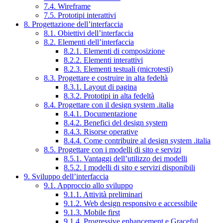
7.4. Wireframe
7.5. Prototipi interattivi
8. Progettazione dell’interfaccia
8.1. Obiettivi dell’interfaccia
8.2. Elementi dell’interfaccia
8.2.1. Elementi di composizione
8.2.2. Elementi interattivi
8.2.3. Elementi testuali (microtesti)
8.3. Progettare e costruire in alta fedeltà
8.3.1. Layout di pagina
8.3.2. Prototipi in alta fedeltà
8.4. Progettare con il design system .italia
8.4.1. Documentazione
8.4.2. Benefici del design system
8.4.3. Risorse operative
8.4.4. Come contribuire al design system .italia
8.5. Progettare con i modelli di sito e servizi
8.5.1. Vantaggi dell’utilizzo dei modelli
8.5.2. I modelli di sito e servizi disponibili
9. Sviluppo dell’interfaccia
9.1. Approccio allo sviluppo
9.1.1. Attività preliminari
9.1.2. Web design responsivo e accessibile
9.1.3. Mobile first
9.1.4. Progressive enhancement e Graceful