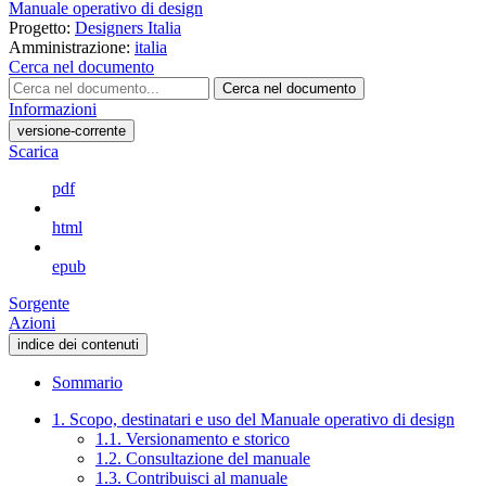
Manuale operativo di design
Progetto:
Designers Italia
Amministrazione:
italia
Cerca nel documento
Cerca nel documento
Informazioni
versione-corrente
Scarica
pdf
html
epub
Sorgente
Azioni
indice dei contenuti
Sommario
1. Scopo, destinatari e uso del Manuale operativo di design
1.1. Versionamento e storico
1.2. Consultazione del manuale
1.3. Contribuisci al manuale