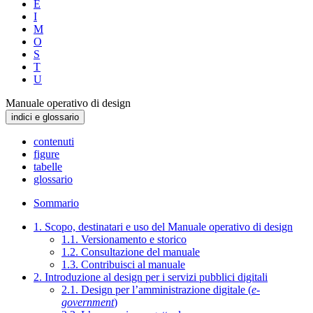
E
I
M
O
S
T
U
Manuale operativo di design
indici e glossario
contenuti
figure
tabelle
glossario
Sommario
1. Scopo, destinatari e uso del Manuale operativo di design
1.1. Versionamento e storico
1.2. Consultazione del manuale
1.3. Contribuisci al manuale
2. Introduzione al design per i servizi pubblici digitali
2.1. Design per l’amministrazione digitale (
e-
government
)