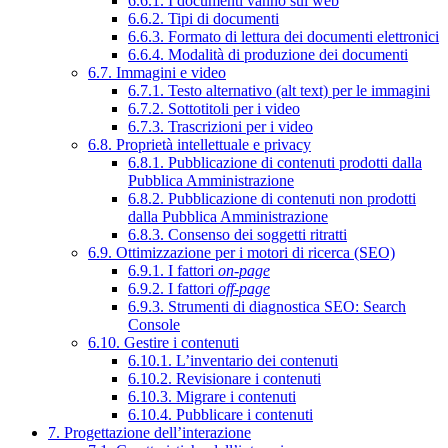
6.6.1. I documenti vanno sul web
6.6.2. Tipi di documenti
6.6.3. Formato di lettura dei documenti elettronici
6.6.4. Modalità di produzione dei documenti
6.7. Immagini e video
6.7.1. Testo alternativo (alt text) per le immagini
6.7.2. Sottotitoli per i video
6.7.3. Trascrizioni per i video
6.8. Proprietà intellettuale e privacy
6.8.1. Pubblicazione di contenuti prodotti dalla
Pubblica Amministrazione
6.8.2. Pubblicazione di contenuti non prodotti
dalla Pubblica Amministrazione
6.8.3. Consenso dei soggetti ritratti
6.9. Ottimizzazione per i motori di ricerca (SEO)
6.9.1. I fattori
on-page
6.9.2. I fattori
off-page
6.9.3. Strumenti di diagnostica SEO: Search
Console
6.10. Gestire i contenuti
6.10.1. L’inventario dei contenuti
6.10.2. Revisionare i contenuti
6.10.3. Migrare i contenuti
6.10.4. Pubblicare i contenuti
7. Progettazione dell’interazione