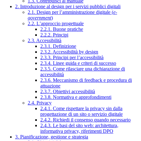
1.3. Contribuisci al manuale
2. Introduzione al design per i servizi pubblici digitali
2.1. Design per l’amministrazione digitale (
e-
government
)
2.2. L’approccio progettuale
2.2.1. Buone pratiche
2.2.2. Principi
2.3. Accessibilità
2.3.1. Definizione
2.3.2. Accessibilità by design
2.3.3. Principi per l’accessibilità
2.3.4. Linee guida e criteri di successo
2.3.5. Come rilasciare una dichiarazione di
accessibilità
2.3.6. Meccanismo di feedback e procedura di
attuazione
2.3.7. Obiettivi accessibilità
2.3.8. Normativa e approfondimenti
2.4. Privacy
2.4.1. Come rispettare la privacy sin dalla
progettazione di un sito o servizio digitale
2.4.2. Richiedi il consenso quando necessario
2.4.3. Le basi del sito web: architettura,
informativa privacy, riferimenti DPO
3. Pianificazione, gestione e strategia