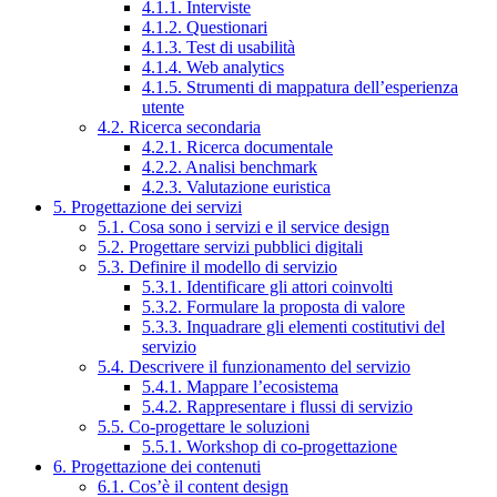
4.1.1. Interviste
4.1.2. Questionari
4.1.3. Test di usabilità
4.1.4. Web analytics
4.1.5. Strumenti di mappatura dell’esperienza
utente
4.2. Ricerca secondaria
4.2.1. Ricerca documentale
4.2.2. Analisi benchmark
4.2.3. Valutazione euristica
5. Progettazione dei servizi
5.1. Cosa sono i servizi e il service design
5.2. Progettare servizi pubblici digitali
5.3. Definire il modello di servizio
5.3.1. Identificare gli attori coinvolti
5.3.2. Formulare la proposta di valore
5.3.3. Inquadrare gli elementi costitutivi del
servizio
5.4. Descrivere il funzionamento del servizio
5.4.1. Mappare l’ecosistema
5.4.2. Rappresentare i flussi di servizio
5.5. Co-progettare le soluzioni
5.5.1. Workshop di co-progettazione
6. Progettazione dei contenuti
6.1. Cos’è il content design