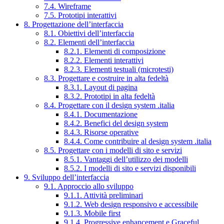
7.4. Wireframe
7.5. Prototipi interattivi
8. Progettazione dell’interfaccia
8.1. Obiettivi dell’interfaccia
8.2. Elementi dell’interfaccia
8.2.1. Elementi di composizione
8.2.2. Elementi interattivi
8.2.3. Elementi testuali (microtesti)
8.3. Progettare e costruire in alta fedeltà
8.3.1. Layout di pagina
8.3.2. Prototipi in alta fedeltà
8.4. Progettare con il design system .italia
8.4.1. Documentazione
8.4.2. Benefici del design system
8.4.3. Risorse operative
8.4.4. Come contribuire al design system .italia
8.5. Progettare con i modelli di sito e servizi
8.5.1. Vantaggi dell’utilizzo dei modelli
8.5.2. I modelli di sito e servizi disponibili
9. Sviluppo dell’interfaccia
9.1. Approccio allo sviluppo
9.1.1. Attività preliminari
9.1.2. Web design responsivo e accessibile
9.1.3. Mobile first
9.1.4. Progressive enhancement e Graceful