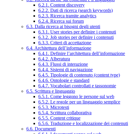
6.2.1. Content discovery
6.2.2. Dati di ricerca (search keywords)
6.2.3. Ricerca tramite analytics
6.2.4. Ricerca sui forum
6.3. Dalla ricerca ai bisogni degli utenti
6.3.1. User stories per definire i contenuti
6.3.2. Job stories per definire i contenuti
6.3.3. Criteri di accettazione
6.4. Architettura dell’informazione
6.4.1. Definire l’architettura dell’informazione
6.4.2. Alberatura
6.4.3. Flussi di interazione
6.4.4. Sistemi di navigazione
6.4.5. Tipologie di contenuto (content type)
6.4.6. Ontologie e standard
6.4.7. Vocabolari controllati e tassonomie
6.5. Scrittura e linguaggio
6.5.1. Come leggono le persone sul web
6.5.2. Le regole per un linguaggio semplice
6.5.3. Microtesti
6.5.4. Scrittura collaborativa
6.5.5. Content critique
6.5.6. Traduzione e localizzazione dei contenuti
6.6. Documenti