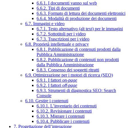
6.6.1. I documenti vanno sul web
6.6.2. Tipi di documenti
6.6.3. Formato di lettura dei documenti elettronici
6.6.4. Modalità di produzione dei documenti
6.7. Immagini e video
6.7.1. Testo alternativo (alt text) per le immagini
6.7.2. Sottotitoli per i video
6.7.3. Trascrizioni per i video
6.8. Proprietà intellettuale e privacy
6.8.1. Pubblicazione di contenuti prodotti dalla
Pubblica Amministrazione
6.8.2. Pubblicazione di contenuti non prodotti
dalla Pubblica Amministrazione
6.8.3. Consenso dei soggetti ritratti
6.9. Ottimizzazione per i motori di ricerca (SEO)
6.9.1. I fattori
on-page
6.9.2. I fattori
off-page
6.9.3. Strumenti di diagnostica SEO: Search
Console
6.10. Gestire i contenuti
6.10.1. L’inventario dei contenuti
6.10.2. Revisionare i contenuti
6.10.3. Migrare i contenuti
6.10.4. Pubblicare i contenuti
7. Progettazione dell’interazione