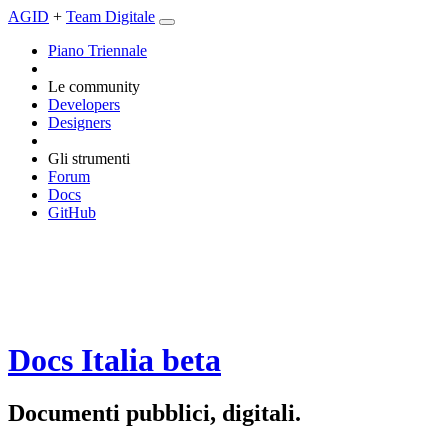
AGID
+
Team Digitale
Piano Triennale
Le community
Developers
Designers
Gli strumenti
Forum
Docs
GitHub
Docs Italia
beta
Documenti pubblici, digitali.