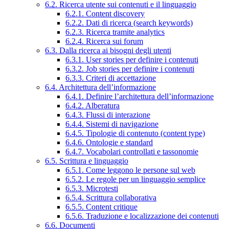
6.2. Ricerca utente sui contenuti e il linguaggio
6.2.1. Content discovery
6.2.2. Dati di ricerca (search keywords)
6.2.3. Ricerca tramite analytics
6.2.4. Ricerca sui forum
6.3. Dalla ricerca ai bisogni degli utenti
6.3.1. User stories per definire i contenuti
6.3.2. Job stories per definire i contenuti
6.3.3. Criteri di accettazione
6.4. Architettura dell’informazione
6.4.1. Definire l’architettura dell’informazione
6.4.2. Alberatura
6.4.3. Flussi di interazione
6.4.4. Sistemi di navigazione
6.4.5. Tipologie di contenuto (content type)
6.4.6. Ontologie e standard
6.4.7. Vocabolari controllati e tassonomie
6.5. Scrittura e linguaggio
6.5.1. Come leggono le persone sul web
6.5.2. Le regole per un linguaggio semplice
6.5.3. Microtesti
6.5.4. Scrittura collaborativa
6.5.5. Content critique
6.5.6. Traduzione e localizzazione dei contenuti
6.6. Documenti