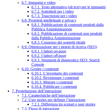
6.7. Immagini e video
6.7.1. Testo alternativo (alt text) per le immagini
6.7.2. Sottotitoli per i video
6.7.3. Trascrizioni per i video
6.8. Proprietà intellettuale e privacy
6.8.1. Pubblicazione di contenuti prodotti dalla
Pubblica Amministrazione
6.8.2. Pubblicazione di contenuti non prodotti
dalla Pubblica Amministrazione
6.8.3. Consenso dei soggetti ritratti
6.9. Ottimizzazione per i motori di ricerca (SEO)
6.9.1. I fattori
on-page
6.9.2. I fattori
off-page
6.9.3. Strumenti di diagnostica SEO: Search
Console
6.10. Gestire i contenuti
6.10.1. L’inventario dei contenuti
6.10.2. Revisionare i contenuti
6.10.3. Migrare i contenuti
6.10.4. Pubblicare i contenuti
7. Progettazione dell’interazione
7.1. Caratteristiche dell’interazione
7.2. User stories per definire l’interazione
7.2.1. Differenza tra scenari e user stories
7.3. Flussi di interazione