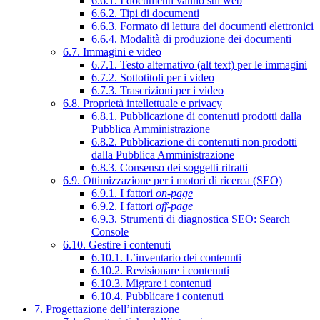
6.6.1. I documenti vanno sul web
6.6.2. Tipi di documenti
6.6.3. Formato di lettura dei documenti elettronici
6.6.4. Modalità di produzione dei documenti
6.7. Immagini e video
6.7.1. Testo alternativo (alt text) per le immagini
6.7.2. Sottotitoli per i video
6.7.3. Trascrizioni per i video
6.8. Proprietà intellettuale e privacy
6.8.1. Pubblicazione di contenuti prodotti dalla
Pubblica Amministrazione
6.8.2. Pubblicazione di contenuti non prodotti
dalla Pubblica Amministrazione
6.8.3. Consenso dei soggetti ritratti
6.9. Ottimizzazione per i motori di ricerca (SEO)
6.9.1. I fattori
on-page
6.9.2. I fattori
off-page
6.9.3. Strumenti di diagnostica SEO: Search
Console
6.10. Gestire i contenuti
6.10.1. L’inventario dei contenuti
6.10.2. Revisionare i contenuti
6.10.3. Migrare i contenuti
6.10.4. Pubblicare i contenuti
7. Progettazione dell’interazione