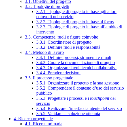
3.1. Obiettivi del progetto
3.2. Tipologie di progetti
3.2.1. Tipologie di progetto in base agli attori
coinvolti nel servizio
3.2.2. Tipologie di progetto in base al focus
3.2.3. Tipologie di progetto in base all’ambito di
intervento
3.3. Competenze, ruoli e figure coinvolte
3.3.1. Coordinatore di progetto
3.3.2. Definire ruoli e responsabilità
3.4. Metodo di lavoro
3.4.1. Definire processi, strumenti e rituali
3.4.2. Curare la documentazione di progetto
3.4.3. Organizzare tavoli tecnici collaborativi
3.4.4. Prendere decisioni
3.5. Il processo progettuale
3.5.1. Organizzare il progetto e la sua gestione
3.5.2. Comprendere il contesto d’uso del servizio
pubblico
3.5.3. Progettare i processi e i
touchpoint
del
servizio
3.5.4. Realizzare l’interfaccia utente del servizio
3.5.5. Validare la soluzione ottenuta
4. Ricerca progettuale
4.1. Ricerca primaria