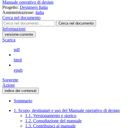
Manuale operativo di design
Progetto:
Designers Italia
Amministrazione:
italia
Cerca nel documento
Cerca nel documento
Informazioni
versione-corrente
Scarica
pdf
html
epub
Sorgente
Azioni
indice dei contenuti
Sommario
1. Scopo, destinatari e uso del Manuale operativo di design
1.1. Versionamento e storico
1.2. Consultazione del manuale
1.3. Contribuisci al manuale