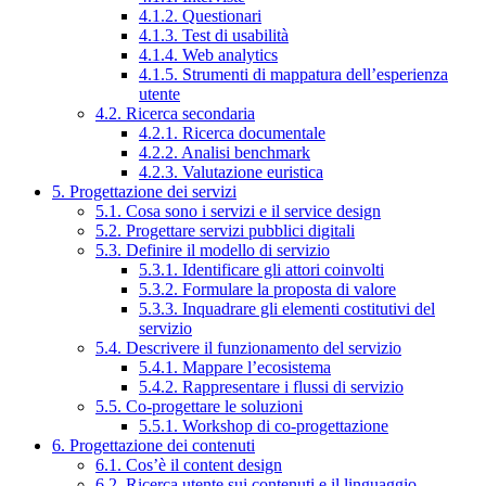
4.1.2. Questionari
4.1.3. Test di usabilità
4.1.4. Web analytics
4.1.5. Strumenti di mappatura dell’esperienza
utente
4.2. Ricerca secondaria
4.2.1. Ricerca documentale
4.2.2. Analisi benchmark
4.2.3. Valutazione euristica
5. Progettazione dei servizi
5.1. Cosa sono i servizi e il service design
5.2. Progettare servizi pubblici digitali
5.3. Definire il modello di servizio
5.3.1. Identificare gli attori coinvolti
5.3.2. Formulare la proposta di valore
5.3.3. Inquadrare gli elementi costitutivi del
servizio
5.4. Descrivere il funzionamento del servizio
5.4.1. Mappare l’ecosistema
5.4.2. Rappresentare i flussi di servizio
5.5. Co-progettare le soluzioni
5.5.1. Workshop di co-progettazione
6. Progettazione dei contenuti
6.1. Cos’è il content design
6.2. Ricerca utente sui contenuti e il linguaggio