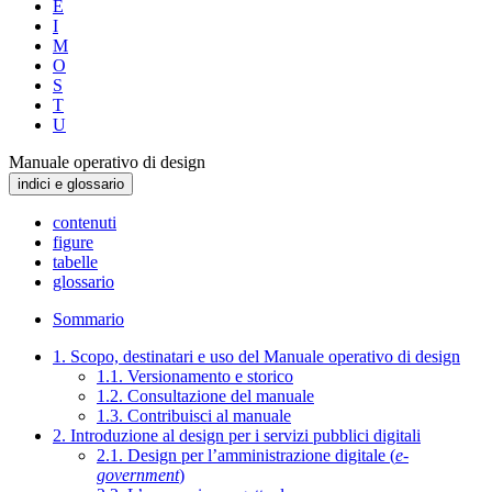
E
I
M
O
S
T
U
Manuale operativo di design
indici e glossario
contenuti
figure
tabelle
glossario
Sommario
1. Scopo, destinatari e uso del Manuale operativo di design
1.1. Versionamento e storico
1.2. Consultazione del manuale
1.3. Contribuisci al manuale
2. Introduzione al design per i servizi pubblici digitali
2.1. Design per l’amministrazione digitale (
e-
government
)