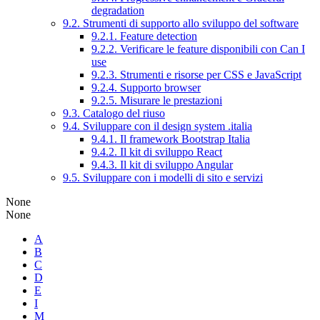
degradation
9.2. Strumenti di supporto allo sviluppo del software
9.2.1. Feature detection
9.2.2. Verificare le feature disponibili con Can I
use
9.2.3. Strumenti e risorse per CSS e JavaScript
9.2.4. Supporto browser
9.2.5. Misurare le prestazioni
9.3. Catalogo del riuso
9.4. Sviluppare con il design system .italia
9.4.1. Il framework Bootstrap Italia
9.4.2. Il kit di sviluppo React
9.4.3. Il kit di sviluppo Angular
9.5. Sviluppare con i modelli di sito e servizi
None
None
A
B
C
D
E
I
M