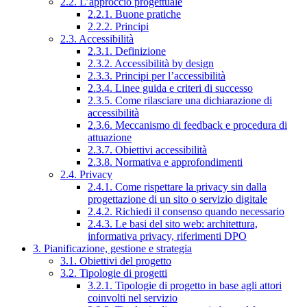
2.2. L’approccio progettuale
2.2.1. Buone pratiche
2.2.2. Principi
2.3. Accessibilità
2.3.1. Definizione
2.3.2. Accessibilità by design
2.3.3. Principi per l’accessibilità
2.3.4. Linee guida e criteri di successo
2.3.5. Come rilasciare una dichiarazione di
accessibilità
2.3.6. Meccanismo di feedback e procedura di
attuazione
2.3.7. Obiettivi accessibilità
2.3.8. Normativa e approfondimenti
2.4. Privacy
2.4.1. Come rispettare la privacy sin dalla
progettazione di un sito o servizio digitale
2.4.2. Richiedi il consenso quando necessario
2.4.3. Le basi del sito web: architettura,
informativa privacy, riferimenti DPO
3. Pianificazione, gestione e strategia
3.1. Obiettivi del progetto
3.2. Tipologie di progetti
3.2.1. Tipologie di progetto in base agli attori
coinvolti nel servizio