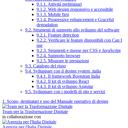
9.1.1. Attività preliminari
9.1.2. Web design responsivo e accessibile
9.1.3. Mobile first
9.1.4. Progressive enhancement e Graceful
degradation
9.2. Strumenti di supporto allo sviluppo del software
9.2.1. Feature detection
9.2.2. Verificare le feature disponibili con Can I
use
9.2.3. Strumenti e risorse per CSS e JavaScript
9.2.4. Supporto browser
9.2.5. Misurare le prestazioni
9.3. Catalogo del riuso
9.4. Sviluppare con il design system .italia
9.4.1. Il framework Bootstrap Italia
9.4.2. Il kit di sviluppo React
9.4.3. Il kit di sviluppo Angular
9.5. Sviluppare con i modelli di sito e servizi
1. Scopo, destinatari e uso del Manuale operativo di design
Team per la Trasformazione Digitale
in collaborazione con
Agenzia per l'Italia Digitale