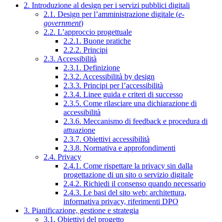
2. Introduzione al design per i servizi pubblici digitali
2.1. Design per l’amministrazione digitale (
e-
government
)
2.2. L’approccio progettuale
2.2.1. Buone pratiche
2.2.2. Principi
2.3. Accessibilità
2.3.1. Definizione
2.3.2. Accessibilità by design
2.3.3. Principi per l’accessibilità
2.3.4. Linee guida e criteri di successo
2.3.5. Come rilasciare una dichiarazione di
accessibilità
2.3.6. Meccanismo di feedback e procedura di
attuazione
2.3.7. Obiettivi accessibilità
2.3.8. Normativa e approfondimenti
2.4. Privacy
2.4.1. Come rispettare la privacy sin dalla
progettazione di un sito o servizio digitale
2.4.2. Richiedi il consenso quando necessario
2.4.3. Le basi del sito web: architettura,
informativa privacy, riferimenti DPO
3. Pianificazione, gestione e strategia
3.1. Obiettivi del progetto