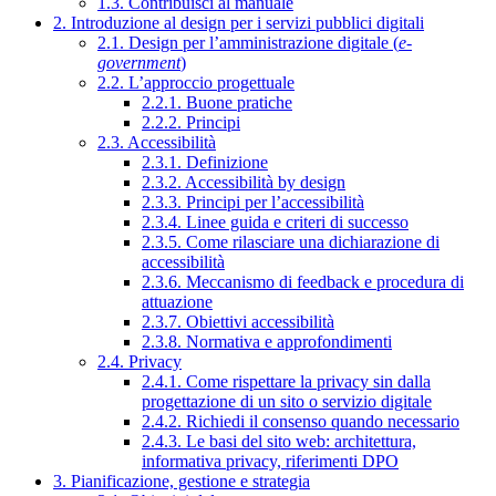
1.3. Contribuisci al manuale
2. Introduzione al design per i servizi pubblici digitali
2.1. Design per l’amministrazione digitale (
e-
government
)
2.2. L’approccio progettuale
2.2.1. Buone pratiche
2.2.2. Principi
2.3. Accessibilità
2.3.1. Definizione
2.3.2. Accessibilità by design
2.3.3. Principi per l’accessibilità
2.3.4. Linee guida e criteri di successo
2.3.5. Come rilasciare una dichiarazione di
accessibilità
2.3.6. Meccanismo di feedback e procedura di
attuazione
2.3.7. Obiettivi accessibilità
2.3.8. Normativa e approfondimenti
2.4. Privacy
2.4.1. Come rispettare la privacy sin dalla
progettazione di un sito o servizio digitale
2.4.2. Richiedi il consenso quando necessario
2.4.3. Le basi del sito web: architettura,
informativa privacy, riferimenti DPO
3. Pianificazione, gestione e strategia