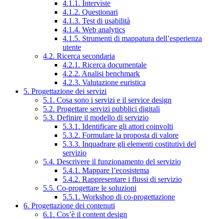
4.1.1. Interviste
4.1.2. Questionari
4.1.3. Test di usabilità
4.1.4. Web analytics
4.1.5. Strumenti di mappatura dell’esperienza
utente
4.2. Ricerca secondaria
4.2.1. Ricerca documentale
4.2.2. Analisi benchmark
4.2.3. Valutazione euristica
5. Progettazione dei servizi
5.1. Cosa sono i servizi e il service design
5.2. Progettare servizi pubblici digitali
5.3. Definire il modello di servizio
5.3.1. Identificare gli attori coinvolti
5.3.2. Formulare la proposta di valore
5.3.3. Inquadrare gli elementi costitutivi del
servizio
5.4. Descrivere il funzionamento del servizio
5.4.1. Mappare l’ecosistema
5.4.2. Rappresentare i flussi di servizio
5.5. Co-progettare le soluzioni
5.5.1. Workshop di co-progettazione
6. Progettazione dei contenuti
6.1. Cos’è il content design