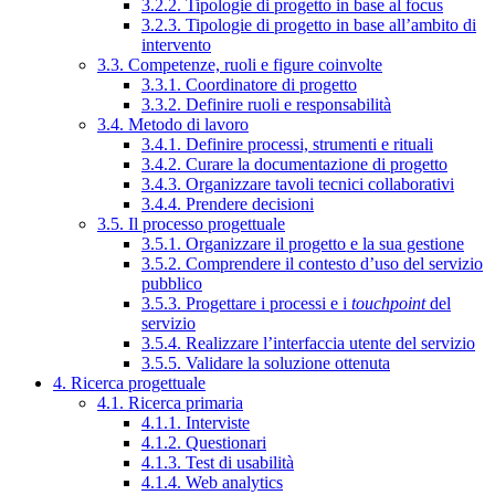
3.2.2. Tipologie di progetto in base al focus
3.2.3. Tipologie di progetto in base all’ambito di
intervento
3.3. Competenze, ruoli e figure coinvolte
3.3.1. Coordinatore di progetto
3.3.2. Definire ruoli e responsabilità
3.4. Metodo di lavoro
3.4.1. Definire processi, strumenti e rituali
3.4.2. Curare la documentazione di progetto
3.4.3. Organizzare tavoli tecnici collaborativi
3.4.4. Prendere decisioni
3.5. Il processo progettuale
3.5.1. Organizzare il progetto e la sua gestione
3.5.2. Comprendere il contesto d’uso del servizio
pubblico
3.5.3. Progettare i processi e i
touchpoint
del
servizio
3.5.4. Realizzare l’interfaccia utente del servizio
3.5.5. Validare la soluzione ottenuta
4. Ricerca progettuale
4.1. Ricerca primaria
4.1.1. Interviste
4.1.2. Questionari
4.1.3. Test di usabilità
4.1.4. Web analytics