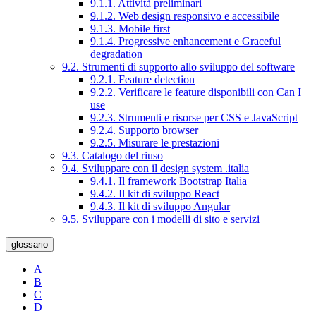
9.1.1. Attività preliminari
9.1.2. Web design responsivo e accessibile
9.1.3. Mobile first
9.1.4. Progressive enhancement e Graceful
degradation
9.2. Strumenti di supporto allo sviluppo del software
9.2.1. Feature detection
9.2.2. Verificare le feature disponibili con Can I
use
9.2.3. Strumenti e risorse per CSS e JavaScript
9.2.4. Supporto browser
9.2.5. Misurare le prestazioni
9.3. Catalogo del riuso
9.4. Sviluppare con il design system .italia
9.4.1. Il framework Bootstrap Italia
9.4.2. Il kit di sviluppo React
9.4.3. Il kit di sviluppo Angular
9.5. Sviluppare con i modelli di sito e servizi
glossario
A
B
C
D