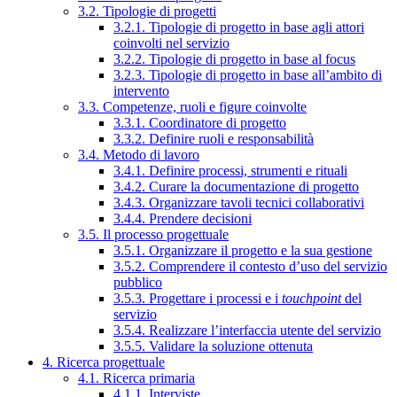
3.2. Tipologie di progetti
3.2.1. Tipologie di progetto in base agli attori
coinvolti nel servizio
3.2.2. Tipologie di progetto in base al focus
3.2.3. Tipologie di progetto in base all’ambito di
intervento
3.3. Competenze, ruoli e figure coinvolte
3.3.1. Coordinatore di progetto
3.3.2. Definire ruoli e responsabilità
3.4. Metodo di lavoro
3.4.1. Definire processi, strumenti e rituali
3.4.2. Curare la documentazione di progetto
3.4.3. Organizzare tavoli tecnici collaborativi
3.4.4. Prendere decisioni
3.5. Il processo progettuale
3.5.1. Organizzare il progetto e la sua gestione
3.5.2. Comprendere il contesto d’uso del servizio
pubblico
3.5.3. Progettare i processi e i
touchpoint
del
servizio
3.5.4. Realizzare l’interfaccia utente del servizio
3.5.5. Validare la soluzione ottenuta
4. Ricerca progettuale
4.1. Ricerca primaria
4.1.1. Interviste