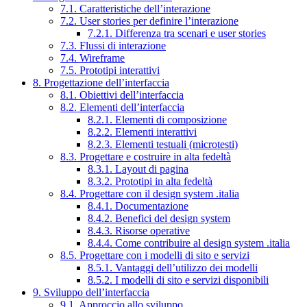
7.1. Caratteristiche dell’interazione
7.2. User stories per definire l’interazione
7.2.1. Differenza tra scenari e user stories
7.3. Flussi di interazione
7.4. Wireframe
7.5. Prototipi interattivi
8. Progettazione dell’interfaccia
8.1. Obiettivi dell’interfaccia
8.2. Elementi dell’interfaccia
8.2.1. Elementi di composizione
8.2.2. Elementi interattivi
8.2.3. Elementi testuali (microtesti)
8.3. Progettare e costruire in alta fedeltà
8.3.1. Layout di pagina
8.3.2. Prototipi in alta fedeltà
8.4. Progettare con il design system .italia
8.4.1. Documentazione
8.4.2. Benefici del design system
8.4.3. Risorse operative
8.4.4. Come contribuire al design system .italia
8.5. Progettare con i modelli di sito e servizi
8.5.1. Vantaggi dell’utilizzo dei modelli
8.5.2. I modelli di sito e servizi disponibili
9. Sviluppo dell’interfaccia
9.1. Approccio allo sviluppo