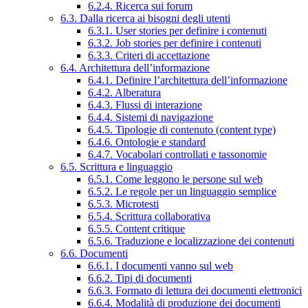
6.2.4. Ricerca sui forum
6.3. Dalla ricerca ai bisogni degli utenti
6.3.1. User stories per definire i contenuti
6.3.2. Job stories per definire i contenuti
6.3.3. Criteri di accettazione
6.4. Architettura dell’informazione
6.4.1. Definire l’architettura dell’informazione
6.4.2. Alberatura
6.4.3. Flussi di interazione
6.4.4. Sistemi di navigazione
6.4.5. Tipologie di contenuto (content type)
6.4.6. Ontologie e standard
6.4.7. Vocabolari controllati e tassonomie
6.5. Scrittura e linguaggio
6.5.1. Come leggono le persone sul web
6.5.2. Le regole per un linguaggio semplice
6.5.3. Microtesti
6.5.4. Scrittura collaborativa
6.5.5. Content critique
6.5.6. Traduzione e localizzazione dei contenuti
6.6. Documenti
6.6.1. I documenti vanno sul web
6.6.2. Tipi di documenti
6.6.3. Formato di lettura dei documenti elettronici
6.6.4. Modalità di produzione dei documenti