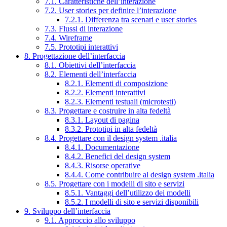
7.1. Caratteristiche dell’interazione
7.2. User stories per definire l’interazione
7.2.1. Differenza tra scenari e user stories
7.3. Flussi di interazione
7.4. Wireframe
7.5. Prototipi interattivi
8. Progettazione dell’interfaccia
8.1. Obiettivi dell’interfaccia
8.2. Elementi dell’interfaccia
8.2.1. Elementi di composizione
8.2.2. Elementi interattivi
8.2.3. Elementi testuali (microtesti)
8.3. Progettare e costruire in alta fedeltà
8.3.1. Layout di pagina
8.3.2. Prototipi in alta fedeltà
8.4. Progettare con il design system .italia
8.4.1. Documentazione
8.4.2. Benefici del design system
8.4.3. Risorse operative
8.4.4. Come contribuire al design system .italia
8.5. Progettare con i modelli di sito e servizi
8.5.1. Vantaggi dell’utilizzo dei modelli
8.5.2. I modelli di sito e servizi disponibili
9. Sviluppo dell’interfaccia
9.1. Approccio allo sviluppo