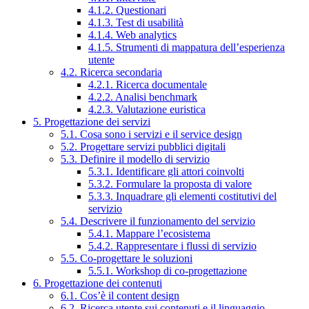
4.1.2. Questionari
4.1.3. Test di usabilità
4.1.4. Web analytics
4.1.5. Strumenti di mappatura dell’esperienza
utente
4.2. Ricerca secondaria
4.2.1. Ricerca documentale
4.2.2. Analisi benchmark
4.2.3. Valutazione euristica
5. Progettazione dei servizi
5.1. Cosa sono i servizi e il service design
5.2. Progettare servizi pubblici digitali
5.3. Definire il modello di servizio
5.3.1. Identificare gli attori coinvolti
5.3.2. Formulare la proposta di valore
5.3.3. Inquadrare gli elementi costitutivi del
servizio
5.4. Descrivere il funzionamento del servizio
5.4.1. Mappare l’ecosistema
5.4.2. Rappresentare i flussi di servizio
5.5. Co-progettare le soluzioni
5.5.1. Workshop di co-progettazione
6. Progettazione dei contenuti
6.1. Cos’è il content design
6.2. Ricerca utente sui contenuti e il linguaggio