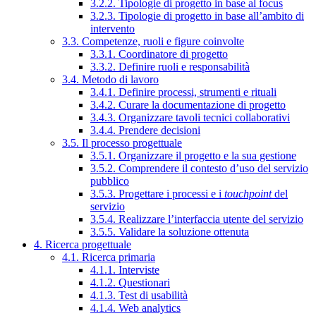
3.2.2. Tipologie di progetto in base al focus
3.2.3. Tipologie di progetto in base all’ambito di
intervento
3.3. Competenze, ruoli e figure coinvolte
3.3.1. Coordinatore di progetto
3.3.2. Definire ruoli e responsabilità
3.4. Metodo di lavoro
3.4.1. Definire processi, strumenti e rituali
3.4.2. Curare la documentazione di progetto
3.4.3. Organizzare tavoli tecnici collaborativi
3.4.4. Prendere decisioni
3.5. Il processo progettuale
3.5.1. Organizzare il progetto e la sua gestione
3.5.2. Comprendere il contesto d’uso del servizio
pubblico
3.5.3. Progettare i processi e i
touchpoint
del
servizio
3.5.4. Realizzare l’interfaccia utente del servizio
3.5.5. Validare la soluzione ottenuta
4. Ricerca progettuale
4.1. Ricerca primaria
4.1.1. Interviste
4.1.2. Questionari
4.1.3. Test di usabilità
4.1.4. Web analytics