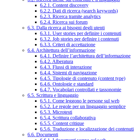
6.2.1. Content discovery
6.2.2. Dati di ricerca (search keywords)
6.2.3. Ricerca tramite analytics
6.2.4. Ricerca sui forum
6.3. Dalla ricerca ai bisogni degli utenti
6.3.1. User stories per definire i contenuti
6.3.2. Job stories per definire i contenuti
6.3.3. Criteri di accettazione
6.4. Architettura dell’informazione
6.4.1. Definire l’architettura dell’informazione
6.4.2. Alberatura
6.4.3. Flussi di interazione
6.4.4. Sistemi di navigazione
6.4.5. Tipologie di contenuto (content type)
6.4.6. Ontologie e standard
6.4.7. Vocabolari controllati e tassonomie
6.5. Scrittura e linguaggio
6.5.1. Come leggono le persone sul web
6.5.2. Le regole per un linguaggio semplice
6.5.3. Microtesti
6.5.4. Scrittura collaborativa
6.5.5. Content critique
6.5.6. Traduzione e localizzazione dei contenuti
6.6. Documenti