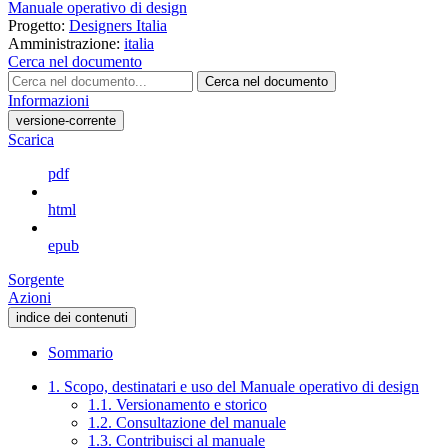
Manuale operativo di design
Progetto:
Designers Italia
Amministrazione:
italia
Cerca nel documento
Cerca nel documento
Informazioni
versione-corrente
Scarica
pdf
html
epub
Sorgente
Azioni
indice dei contenuti
Sommario
1. Scopo, destinatari e uso del Manuale operativo di design
1.1. Versionamento e storico
1.2. Consultazione del manuale
1.3. Contribuisci al manuale