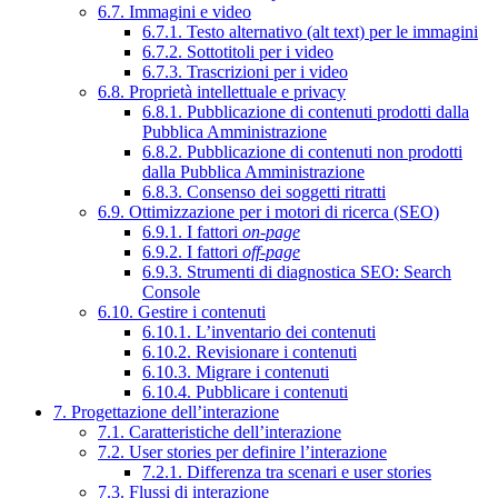
6.7. Immagini e video
6.7.1. Testo alternativo (alt text) per le immagini
6.7.2. Sottotitoli per i video
6.7.3. Trascrizioni per i video
6.8. Proprietà intellettuale e privacy
6.8.1. Pubblicazione di contenuti prodotti dalla
Pubblica Amministrazione
6.8.2. Pubblicazione di contenuti non prodotti
dalla Pubblica Amministrazione
6.8.3. Consenso dei soggetti ritratti
6.9. Ottimizzazione per i motori di ricerca (SEO)
6.9.1. I fattori
on-page
6.9.2. I fattori
off-page
6.9.3. Strumenti di diagnostica SEO: Search
Console
6.10. Gestire i contenuti
6.10.1. L’inventario dei contenuti
6.10.2. Revisionare i contenuti
6.10.3. Migrare i contenuti
6.10.4. Pubblicare i contenuti
7. Progettazione dell’interazione
7.1. Caratteristiche dell’interazione
7.2. User stories per definire l’interazione
7.2.1. Differenza tra scenari e user stories
7.3. Flussi di interazione