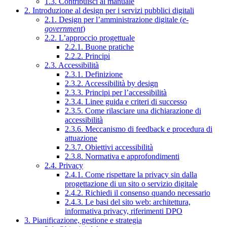
1.3. Contribuisci al manuale
2. Introduzione al design per i servizi pubblici digitali
2.1. Design per l’amministrazione digitale (
e-
government
)
2.2. L’approccio progettuale
2.2.1. Buone pratiche
2.2.2. Principi
2.3. Accessibilità
2.3.1. Definizione
2.3.2. Accessibilità by design
2.3.3. Principi per l’accessibilità
2.3.4. Linee guida e criteri di successo
2.3.5. Come rilasciare una dichiarazione di
accessibilità
2.3.6. Meccanismo di feedback e procedura di
attuazione
2.3.7. Obiettivi accessibilità
2.3.8. Normativa e approfondimenti
2.4. Privacy
2.4.1. Come rispettare la privacy sin dalla
progettazione di un sito o servizio digitale
2.4.2. Richiedi il consenso quando necessario
2.4.3. Le basi del sito web: architettura,
informativa privacy, riferimenti DPO
3. Pianificazione, gestione e strategia