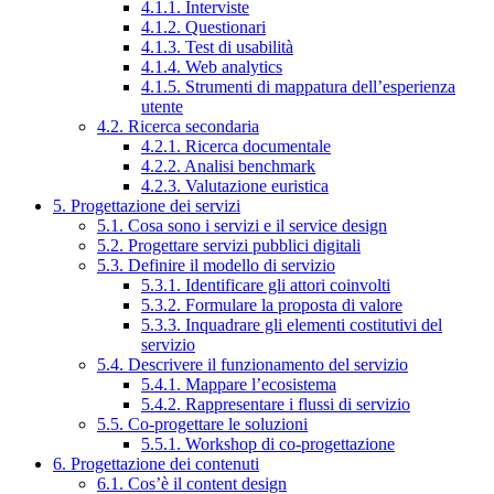
4.1.1. Interviste
4.1.2. Questionari
4.1.3. Test di usabilità
4.1.4. Web analytics
4.1.5. Strumenti di mappatura dell’esperienza
utente
4.2. Ricerca secondaria
4.2.1. Ricerca documentale
4.2.2. Analisi benchmark
4.2.3. Valutazione euristica
5. Progettazione dei servizi
5.1. Cosa sono i servizi e il service design
5.2. Progettare servizi pubblici digitali
5.3. Definire il modello di servizio
5.3.1. Identificare gli attori coinvolti
5.3.2. Formulare la proposta di valore
5.3.3. Inquadrare gli elementi costitutivi del
servizio
5.4. Descrivere il funzionamento del servizio
5.4.1. Mappare l’ecosistema
5.4.2. Rappresentare i flussi di servizio
5.5. Co-progettare le soluzioni
5.5.1. Workshop di co-progettazione
6. Progettazione dei contenuti
6.1. Cos’è il content design