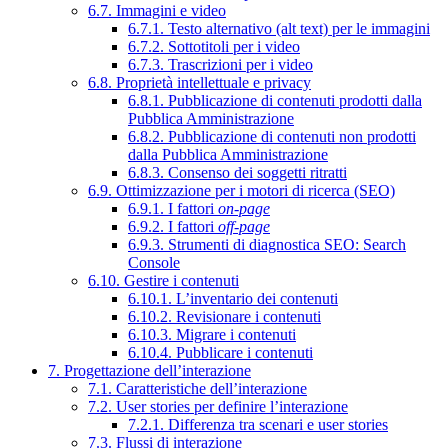
6.7. Immagini e video
6.7.1. Testo alternativo (alt text) per le immagini
6.7.2. Sottotitoli per i video
6.7.3. Trascrizioni per i video
6.8. Proprietà intellettuale e privacy
6.8.1. Pubblicazione di contenuti prodotti dalla
Pubblica Amministrazione
6.8.2. Pubblicazione di contenuti non prodotti
dalla Pubblica Amministrazione
6.8.3. Consenso dei soggetti ritratti
6.9. Ottimizzazione per i motori di ricerca (SEO)
6.9.1. I fattori
on-page
6.9.2. I fattori
off-page
6.9.3. Strumenti di diagnostica SEO: Search
Console
6.10. Gestire i contenuti
6.10.1. L’inventario dei contenuti
6.10.2. Revisionare i contenuti
6.10.3. Migrare i contenuti
6.10.4. Pubblicare i contenuti
7. Progettazione dell’interazione
7.1. Caratteristiche dell’interazione
7.2. User stories per definire l’interazione
7.2.1. Differenza tra scenari e user stories
7.3. Flussi di interazione