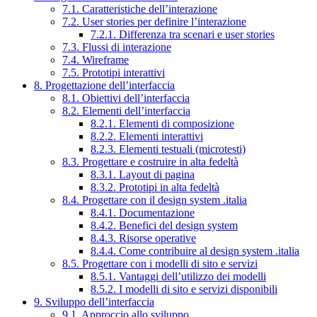
7.1. Caratteristiche dell’interazione
7.2. User stories per definire l’interazione
7.2.1. Differenza tra scenari e user stories
7.3. Flussi di interazione
7.4. Wireframe
7.5. Prototipi interattivi
8. Progettazione dell’interfaccia
8.1. Obiettivi dell’interfaccia
8.2. Elementi dell’interfaccia
8.2.1. Elementi di composizione
8.2.2. Elementi interattivi
8.2.3. Elementi testuali (microtesti)
8.3. Progettare e costruire in alta fedeltà
8.3.1. Layout di pagina
8.3.2. Prototipi in alta fedeltà
8.4. Progettare con il design system .italia
8.4.1. Documentazione
8.4.2. Benefici del design system
8.4.3. Risorse operative
8.4.4. Come contribuire al design system .italia
8.5. Progettare con i modelli di sito e servizi
8.5.1. Vantaggi dell’utilizzo dei modelli
8.5.2. I modelli di sito e servizi disponibili
9. Sviluppo dell’interfaccia
9.1. Approccio allo sviluppo