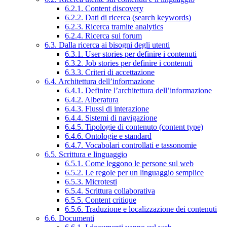
6.2.1. Content discovery
6.2.2. Dati di ricerca (search keywords)
6.2.3. Ricerca tramite analytics
6.2.4. Ricerca sui forum
6.3. Dalla ricerca ai bisogni degli utenti
6.3.1. User stories per definire i contenuti
6.3.2. Job stories per definire i contenuti
6.3.3. Criteri di accettazione
6.4. Architettura dell’informazione
6.4.1. Definire l’architettura dell’informazione
6.4.2. Alberatura
6.4.3. Flussi di interazione
6.4.4. Sistemi di navigazione
6.4.5. Tipologie di contenuto (content type)
6.4.6. Ontologie e standard
6.4.7. Vocabolari controllati e tassonomie
6.5. Scrittura e linguaggio
6.5.1. Come leggono le persone sul web
6.5.2. Le regole per un linguaggio semplice
6.5.3. Microtesti
6.5.4. Scrittura collaborativa
6.5.5. Content critique
6.5.6. Traduzione e localizzazione dei contenuti
6.6. Documenti