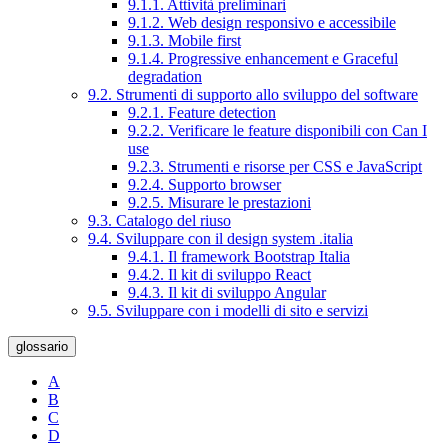
9.1.1. Attività preliminari
9.1.2. Web design responsivo e accessibile
9.1.3. Mobile first
9.1.4. Progressive enhancement e Graceful
degradation
9.2. Strumenti di supporto allo sviluppo del software
9.2.1. Feature detection
9.2.2. Verificare le feature disponibili con Can I
use
9.2.3. Strumenti e risorse per CSS e JavaScript
9.2.4. Supporto browser
9.2.5. Misurare le prestazioni
9.3. Catalogo del riuso
9.4. Sviluppare con il design system .italia
9.4.1. Il framework Bootstrap Italia
9.4.2. Il kit di sviluppo React
9.4.3. Il kit di sviluppo Angular
9.5. Sviluppare con i modelli di sito e servizi
glossario
A
B
C
D