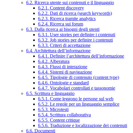
6.2. Ricerca utente sui contenuti e il linguaggio
6.2.1. Content discovery
6.2.2. Dati di ricerca (search keywords)
6.2.3. Ricerca tramite analytics
6.2.4. Ricerca sui forum
6.3. Dalla ricerca ai bisogni degli utenti
6.3.1. User stories per definire i contenuti
6.3.2. Job stories per definire i contenuti
6.3.3. Criteri di accettazione
6.4. Architettura dell’informazione
6.4.1. Definire l’architettura dell’informazione
6.4.2. Alberatura
6.4.3. Flussi di interazione
6.4.4. Sistemi di navigazione
6.4.5. Tipologie di contenuto (content type)
6.4.6. Ontologie e standard
6.4.7. Vocabolari controllati e tassonomie
6.5. Scrittura e linguaggio
6.5.1. Come leggono le persone sul web
6.5.2. Le regole per un linguaggio semplice
6.5.3. Microtesti
6.5.4. Scrittura collaborativa
6.5.5. Content critique
6.5.6. Traduzione e localizzazione dei contenuti
6.6. Documenti