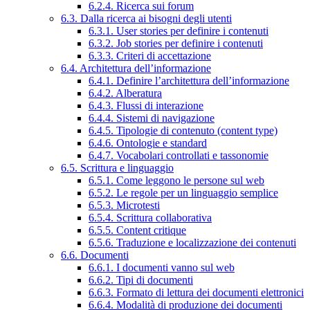
6.2.4. Ricerca sui forum
6.3. Dalla ricerca ai bisogni degli utenti
6.3.1. User stories per definire i contenuti
6.3.2. Job stories per definire i contenuti
6.3.3. Criteri di accettazione
6.4. Architettura dell’informazione
6.4.1. Definire l’architettura dell’informazione
6.4.2. Alberatura
6.4.3. Flussi di interazione
6.4.4. Sistemi di navigazione
6.4.5. Tipologie di contenuto (content type)
6.4.6. Ontologie e standard
6.4.7. Vocabolari controllati e tassonomie
6.5. Scrittura e linguaggio
6.5.1. Come leggono le persone sul web
6.5.2. Le regole per un linguaggio semplice
6.5.3. Microtesti
6.5.4. Scrittura collaborativa
6.5.5. Content critique
6.5.6. Traduzione e localizzazione dei contenuti
6.6. Documenti
6.6.1. I documenti vanno sul web
6.6.2. Tipi di documenti
6.6.3. Formato di lettura dei documenti elettronici
6.6.4. Modalità di produzione dei documenti