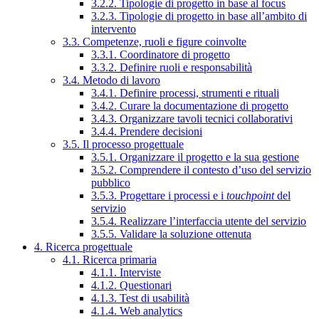
3.2.2. Tipologie di progetto in base al focus
3.2.3. Tipologie di progetto in base all’ambito di
intervento
3.3. Competenze, ruoli e figure coinvolte
3.3.1. Coordinatore di progetto
3.3.2. Definire ruoli e responsabilità
3.4. Metodo di lavoro
3.4.1. Definire processi, strumenti e rituali
3.4.2. Curare la documentazione di progetto
3.4.3. Organizzare tavoli tecnici collaborativi
3.4.4. Prendere decisioni
3.5. Il processo progettuale
3.5.1. Organizzare il progetto e la sua gestione
3.5.2. Comprendere il contesto d’uso del servizio
pubblico
3.5.3. Progettare i processi e i
touchpoint
del
servizio
3.5.4. Realizzare l’interfaccia utente del servizio
3.5.5. Validare la soluzione ottenuta
4. Ricerca progettuale
4.1. Ricerca primaria
4.1.1. Interviste
4.1.2. Questionari
4.1.3. Test di usabilità
4.1.4. Web analytics