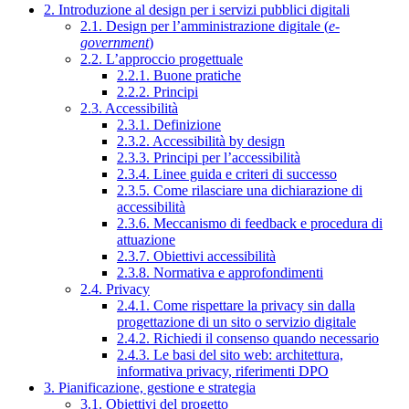
2. Introduzione al design per i servizi pubblici digitali
2.1. Design per l’amministrazione digitale (
e-
government
)
2.2. L’approccio progettuale
2.2.1. Buone pratiche
2.2.2. Principi
2.3. Accessibilità
2.3.1. Definizione
2.3.2. Accessibilità by design
2.3.3. Principi per l’accessibilità
2.3.4. Linee guida e criteri di successo
2.3.5. Come rilasciare una dichiarazione di
accessibilità
2.3.6. Meccanismo di feedback e procedura di
attuazione
2.3.7. Obiettivi accessibilità
2.3.8. Normativa e approfondimenti
2.4. Privacy
2.4.1. Come rispettare la privacy sin dalla
progettazione di un sito o servizio digitale
2.4.2. Richiedi il consenso quando necessario
2.4.3. Le basi del sito web: architettura,
informativa privacy, riferimenti DPO
3. Pianificazione, gestione e strategia
3.1. Obiettivi del progetto