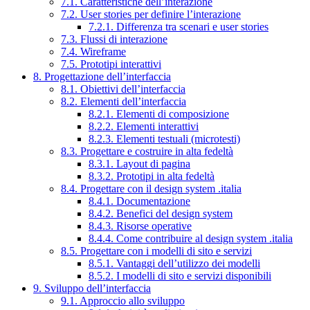
7.1. Caratteristiche dell’interazione
7.2. User stories per definire l’interazione
7.2.1. Differenza tra scenari e user stories
7.3. Flussi di interazione
7.4. Wireframe
7.5. Prototipi interattivi
8. Progettazione dell’interfaccia
8.1. Obiettivi dell’interfaccia
8.2. Elementi dell’interfaccia
8.2.1. Elementi di composizione
8.2.2. Elementi interattivi
8.2.3. Elementi testuali (microtesti)
8.3. Progettare e costruire in alta fedeltà
8.3.1. Layout di pagina
8.3.2. Prototipi in alta fedeltà
8.4. Progettare con il design system .italia
8.4.1. Documentazione
8.4.2. Benefici del design system
8.4.3. Risorse operative
8.4.4. Come contribuire al design system .italia
8.5. Progettare con i modelli di sito e servizi
8.5.1. Vantaggi dell’utilizzo dei modelli
8.5.2. I modelli di sito e servizi disponibili
9. Sviluppo dell’interfaccia
9.1. Approccio allo sviluppo