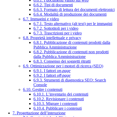
6.6.1. I documenti vanno sul web
6.6.2. Tipi di documenti
6.6.3. Formato di lettura dei documenti elettronici
6.6.4. Modalità di produzione dei documenti
6.7. Immagini e video
6.7.1. Testo alternativo (alt text) per le immagini
6.7.2. Sottotitoli per i video
6.7.3. Trascrizioni per i video
6.8. Proprietà intellettuale e privacy
6.8.1. Pubblicazione di contenuti prodotti dalla
Pubblica Amministrazione
6.8.2. Pubblicazione di contenuti non prodotti
dalla Pubblica Amministrazione
6.8.3. Consenso dei soggetti ritratti
6.9. Ottimizzazione per i motori di ricerca (SEO)
6.9.1. I fattori
on-page
6.9.2. I fattori
off-page
6.9.3. Strumenti di diagnostica SEO: Search
Console
6.10. Gestire i contenuti
6.10.1. L’inventario dei contenuti
6.10.2. Revisionare i contenuti
6.10.3. Migrare i contenuti
6.10.4. Pubblicare i contenuti
7. Progettazione dell’interazione