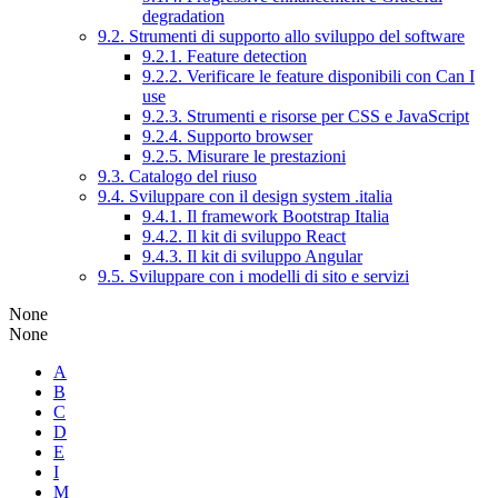
degradation
9.2. Strumenti di supporto allo sviluppo del software
9.2.1. Feature detection
9.2.2. Verificare le feature disponibili con Can I
use
9.2.3. Strumenti e risorse per CSS e JavaScript
9.2.4. Supporto browser
9.2.5. Misurare le prestazioni
9.3. Catalogo del riuso
9.4. Sviluppare con il design system .italia
9.4.1. Il framework Bootstrap Italia
9.4.2. Il kit di sviluppo React
9.4.3. Il kit di sviluppo Angular
9.5. Sviluppare con i modelli di sito e servizi
None
None
A
B
C
D
E
I
M