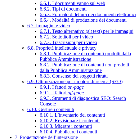
6.6.1. I documenti vanno sul web
6.6.2. Tipi di documenti
6.6.3. Formato di lettura dei documenti elettronici
6.6.4. Modalità di produzione dei documenti
6.7. Immagini e video
6.7.1. Testo alternativo (alt text) per le immagini
6.7.2. Sottotitoli per i video
6.7.3. Trascrizioni per i video
6.8. Proprietà intellettuale e privacy
6.8.1. Pubblicazione di contenuti prodotti dalla
Pubblica Amministrazione
6.8.2. Pubblicazione di contenuti non prodotti
dalla Pubblica Amministrazione
6.8.3. Consenso dei soggetti ritratti
6.9. Ottimizzazione per i motori di ricerca (SEO)
6.9.1. I fattori
on-page
6.9.2. I fattori
off-page
6.9.3. Strumenti di diagnostica SEO: Search
Console
6.10. Gestire i contenuti
6.10.1. L’inventario dei contenuti
6.10.2. Revisionare i contenuti
6.10.3. Migrare i contenuti
6.10.4. Pubblicare i contenuti
7. Progettazione dell’interazione