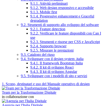
9.1.1. Attività preliminari
9.1.2. Web design responsivo e accessibile
9.1.3. Mobile first
9.1.4. Progressive enhancement e Graceful
degradation
9.2. Strumenti di supporto allo sviluppo del software
9.2.1. Feature detection
9.2.2. Verificare le feature disponibili con Can I
use
9.2.3. Strumenti e risorse per CSS e JavaScript
9.2.4. Supporto browser
9.2.5. Misurare le prestazioni
9.3. Catalogo del riuso
9.4. Sviluppare con il design system .italia
9.4.1. Il framework Bootstrap Italia
9.4.2. Il kit di sviluppo React
9.4.3. Il kit di sviluppo Angular
9.5. Sviluppare con i modelli di sito e servizi
1. Scopo, destinatari e uso del Manuale operativo di design
Team per la Trasformazione Digitale
in collaborazione con
Agenzia per l'Italia Digitale