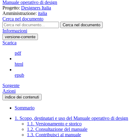
Manuale operativo di design
Progetto:
Designers Italia
Amministrazione:
italia
Cerca nel documento
Cerca nel documento
Informazioni
versione-corrente
Scarica
pdf
html
epub
Sorgente
Azioni
indice dei contenuti
Sommario
1. Scopo, destinatari e uso del Manuale operativo di design
1.1. Versionamento e storico
1.2. Consultazione del manuale
1.3. Contribuisci al manuale