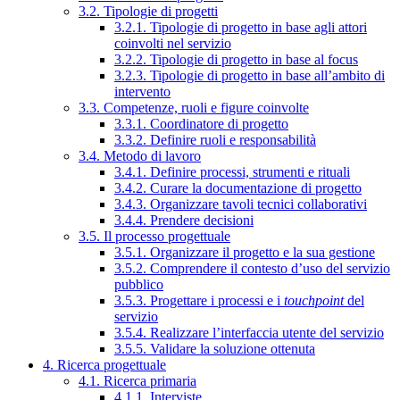
3.2. Tipologie di progetti
3.2.1. Tipologie di progetto in base agli attori
coinvolti nel servizio
3.2.2. Tipologie di progetto in base al focus
3.2.3. Tipologie di progetto in base all’ambito di
intervento
3.3. Competenze, ruoli e figure coinvolte
3.3.1. Coordinatore di progetto
3.3.2. Definire ruoli e responsabilità
3.4. Metodo di lavoro
3.4.1. Definire processi, strumenti e rituali
3.4.2. Curare la documentazione di progetto
3.4.3. Organizzare tavoli tecnici collaborativi
3.4.4. Prendere decisioni
3.5. Il processo progettuale
3.5.1. Organizzare il progetto e la sua gestione
3.5.2. Comprendere il contesto d’uso del servizio
pubblico
3.5.3. Progettare i processi e i
touchpoint
del
servizio
3.5.4. Realizzare l’interfaccia utente del servizio
3.5.5. Validare la soluzione ottenuta
4. Ricerca progettuale
4.1. Ricerca primaria
4.1.1. Interviste