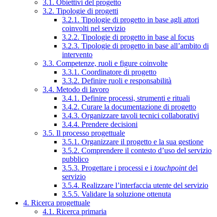
3.1. Obiettivi del progetto
3.2. Tipologie di progetti
3.2.1. Tipologie di progetto in base agli attori
coinvolti nel servizio
3.2.2. Tipologie di progetto in base al focus
3.2.3. Tipologie di progetto in base all’ambito di
intervento
3.3. Competenze, ruoli e figure coinvolte
3.3.1. Coordinatore di progetto
3.3.2. Definire ruoli e responsabilità
3.4. Metodo di lavoro
3.4.1. Definire processi, strumenti e rituali
3.4.2. Curare la documentazione di progetto
3.4.3. Organizzare tavoli tecnici collaborativi
3.4.4. Prendere decisioni
3.5. Il processo progettuale
3.5.1. Organizzare il progetto e la sua gestione
3.5.2. Comprendere il contesto d’uso del servizio
pubblico
3.5.3. Progettare i processi e i
touchpoint
del
servizio
3.5.4. Realizzare l’interfaccia utente del servizio
3.5.5. Validare la soluzione ottenuta
4. Ricerca progettuale
4.1. Ricerca primaria