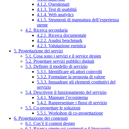
4.1.2. Questionari
4.1.3. Test di usabilità
4.1.4. Web analytics
4.1.5. Strumenti di mappatura dell’esperienza
utente
4.2. Ricerca secondaria
4.2.1. Ricerca documentale
4.2.2. Analisi benchmark
4.2.3. Valutazione euristica
5. Progettazione dei servizi
5.1. Cosa sono i servizi e il service design
5.2. Progettare servizi pubblici digitali
5.3. Definire il modello di servizio
5.3.1. Identificare gli attori coinvolti
5.3.2. Formulare la proposta di valore
5.3.3. Inquadrare gli elementi costitutivi del
servizio
5.4. Descrivere il funzionamento del servizio
5.4.1. Mappare l’ecosistema
5.4.2. Rappresentare i flussi di servizio
5.5. Co-progettare le soluzioni
5.5.1. Workshop di co-progettazione
6. Progettazione dei contenuti
6.1. Cos’è il content design
6.2. Ricerca utente sui contenuti e il linguaggio