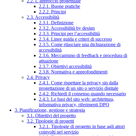
2.2. L’approccio progettuale
2.2.1. Buone pratiche
2.2.2. Principi
2.3. Accessibilità
2.3.1. Definizione
2.3.2. Accessibilità by design
2.3.3. Principi per l’accessibilità
2.3.4. Linee guida e criteri di successo
2.3.5. Come rilasciare una dichiarazione di
accessibilità
2.3.6. Meccanismo di feedback e procedura di
attuazione
2.3.7. Obiettivi accessibilità
2.3.8. Normativa e approfondimenti
2.4. Privacy
2.4.1. Come rispettare la privacy sin dalla
progettazione di un sito o servizio digitale
2.4.2. Richiedi il consenso quando necessario
2.4.3. Le basi del sito web: architettura,
informativa privacy, riferimenti DPO
3. Pianificazione, gestione e strategia
3.1. Obiettivi del progetto
3.2. Tipologie di progetti
3.2.1. Tipologie di progetto in base agli attori
coinvolti nel servizio