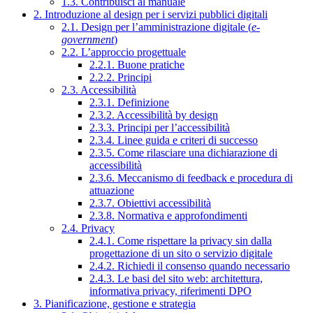
1.3. Contribuisci al manuale
2. Introduzione al design per i servizi pubblici digitali
2.1. Design per l’amministrazione digitale (
e-
government
)
2.2. L’approccio progettuale
2.2.1. Buone pratiche
2.2.2. Principi
2.3. Accessibilità
2.3.1. Definizione
2.3.2. Accessibilità by design
2.3.3. Principi per l’accessibilità
2.3.4. Linee guida e criteri di successo
2.3.5. Come rilasciare una dichiarazione di
accessibilità
2.3.6. Meccanismo di feedback e procedura di
attuazione
2.3.7. Obiettivi accessibilità
2.3.8. Normativa e approfondimenti
2.4. Privacy
2.4.1. Come rispettare la privacy sin dalla
progettazione di un sito o servizio digitale
2.4.2. Richiedi il consenso quando necessario
2.4.3. Le basi del sito web: architettura,
informativa privacy, riferimenti DPO
3. Pianificazione, gestione e strategia