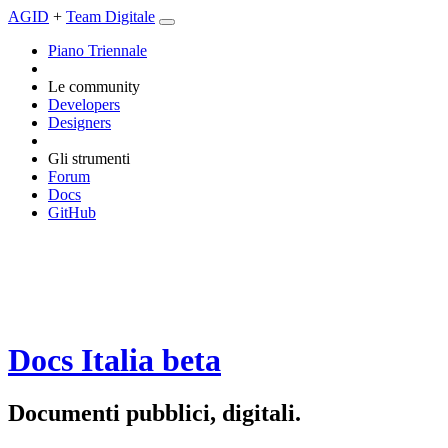
AGID
+
Team Digitale
Piano Triennale
Le community
Developers
Designers
Gli strumenti
Forum
Docs
GitHub
Docs Italia
beta
Documenti pubblici, digitali.