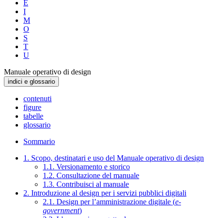
E
I
M
O
S
T
U
Manuale operativo di design
indici e glossario
contenuti
figure
tabelle
glossario
Sommario
1. Scopo, destinatari e uso del Manuale operativo di design
1.1. Versionamento e storico
1.2. Consultazione del manuale
1.3. Contribuisci al manuale
2. Introduzione al design per i servizi pubblici digitali
2.1. Design per l’amministrazione digitale (
e-
government
)